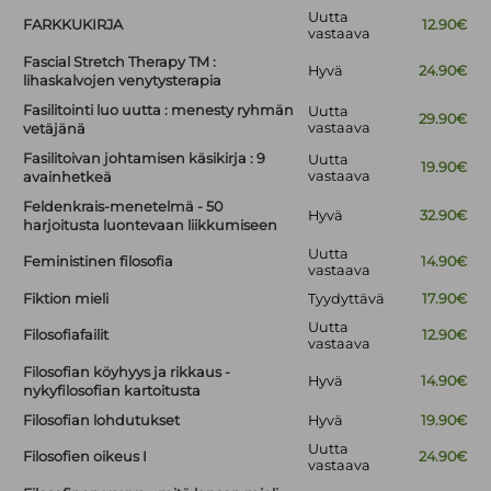
Uutta
FARKKUKIRJA
12.90€
vastaava
Fascial Stretch Therapy TM :
Hyvä
24.90€
lihaskalvojen venytysterapia
Fasilitointi luo uutta : menesty ryhmän
Uutta
29.90€
vastaava
vetäjänä
Fasilitoivan johtamisen käsikirja : 9
Uutta
19.90€
vastaava
avainhetkeä
Feldenkrais-menetelmä - 50
Hyvä
32.90€
harjoitusta luontevaan liikkumiseen
Uutta
Feministinen filosofia
14.90€
vastaava
Fiktion mieli
Tyydyttävä
17.90€
Uutta
Filosofiafailit
12.90€
vastaava
Filosofian köyhyys ja rikkaus -
Hyvä
14.90€
nykyfilosofian kartoitusta
Filosofian lohdutukset
Hyvä
19.90€
Uutta
Filosofien oikeus I
24.90€
vastaava