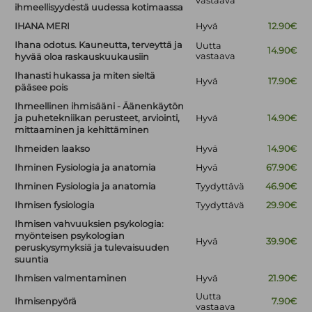
vastaava
ihmeellisyydestä uudessa kotimaassa
IHANA MERI
Hyvä
12.90€
Ihana odotus. Kauneutta, terveyttä ja
Uutta
14.90€
vastaava
hyvää oloa raskauskuukausiin
Ihanasti hukassa ja miten sieltä
Hyvä
17.90€
pääsee pois
Ihmeellinen ihmisääni - Äänenkäytön
ja puhetekniikan perusteet, arviointi,
Hyvä
14.90€
mittaaminen ja kehittäminen
Ihmeiden laakso
Hyvä
14.90€
Ihminen Fysiologia ja anatomia
Hyvä
67.90€
Ihminen Fysiologia ja anatomia
Tyydyttävä
46.90€
Ihmisen fysiologia
Tyydyttävä
29.90€
Ihmisen vahvuuksien psykologia:
myönteisen psykologian
Hyvä
39.90€
peruskysymyksiä ja tulevaisuuden
suuntia
Ihmisen valmentaminen
Hyvä
21.90€
Uutta
Ihmisenpyörä
7.90€
vastaava