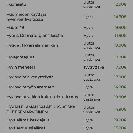
Uutta
Huorasatu
12.90€
vastaava
Huumeiden käyttäjä
Hyvä
14.90€
hyvinvointivaltiossa
Huuto 49
Hyvä
19.90€
Hybris. Dramaturgian filosofia
Hyvä
11.90€
Uutta
Hygge : Hyvän elämän kirja
19.90€
vastaava
Uutta
Hyvejohtajuus
12.90€
vastaava
Hyvin menee! 1
Tyydyttävä
17.90€
Uutta
Hyvinvointia venyttelystä
17.90€
vastaava
Hyvinvointityön ammatit
Hyvä
14.90€
Uutta
Hyvinvointivaltion kulttuurintutkimus
19.90€
vastaava
HYVÄN ELÄMÄN SALAISUUS KOSKA
Uutta
14.90€
vastaava
OLET SEN ARVOINEN
Hyvä elämä keskiajalla
Hyvä
19.90€
Hyvä ero: uusi elämä
Hyvä
15.90€