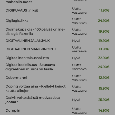
mahdollisuudet
Uutta
DIGIKUVAUS : niksit
11.90€
vastaava
Uutta
Digilogistiikka
24.90€
vastaava
Digimakupaloja - 100 päivää online-
Uutta
19.90€
vastaava
dialogia Fazerilla
DIGITAALINEN JALANJÄLKI
Hyvä
19.90€
Uutta
DIGITAALINEN MARKKINOINTI
19.90€
vastaava
Digitaalinen taloushallinto
Hyvä
32.90€
Digitaalitodellisuus - Seuraava
Uutta
24.90€
vastaava
digitaalinen murros on täällä
Uutta
Dobermanni
12.90€
vastaava
Doping voittaa aina – Kielletyt keinot
Uutta
15.90€
vastaava
kautta aikojen
Draivi : voiko sisäistä motivaatiota
Hyvä
25.90€
johtaa?
Uutta
Dumplin
14.90€
vastaava