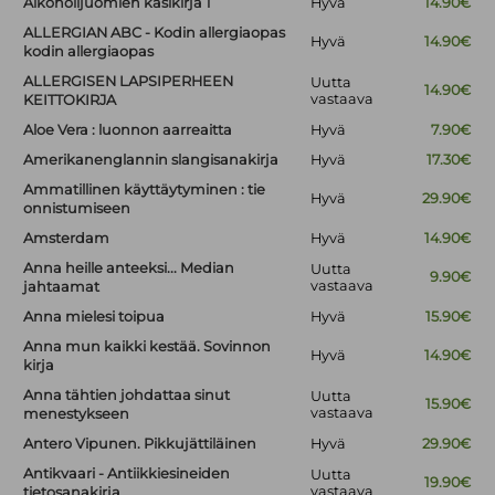
Alkoholijuomien käsikirja 1
Hyvä
14.90€
ALLERGIAN ABC - Kodin allergiaopas
Hyvä
14.90€
kodin allergiaopas
ALLERGISEN LAPSIPERHEEN
Uutta
14.90€
vastaava
KEITTOKIRJA
Aloe Vera : luonnon aarreaitta
Hyvä
7.90€
Amerikanenglannin slangisanakirja
Hyvä
17.30€
Ammatillinen käyttäytyminen : tie
Hyvä
29.90€
onnistumiseen
Amsterdam
Hyvä
14.90€
Anna heille anteeksi... Median
Uutta
9.90€
vastaava
jahtaamat
Anna mielesi toipua
Hyvä
15.90€
Anna mun kaikki kestää. Sovinnon
Hyvä
14.90€
kirja
Anna tähtien johdattaa sinut
Uutta
15.90€
vastaava
menestykseen
Antero Vipunen. Pikkujättiläinen
Hyvä
29.90€
Antikvaari - Antiikkiesineiden
Uutta
19.90€
vastaava
tietosanakirja