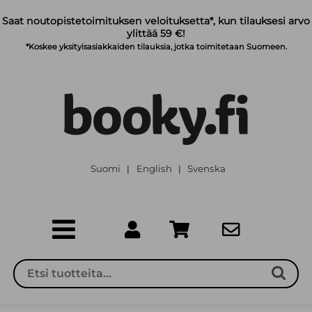
Siirry pääsisältöön
Saat noutopistetoimituksen veloituksetta*, kun tilauksesi arvo
ylittää 59 €!
*Koskee yksityisasiakkaiden tilauksia, jotka toimitetaan Suomeen.
Suomi
English
Svenska
|
|