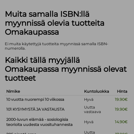
Muita samalla ISBN:llä
myynnissä olevia tuotteita
Omakaupassa
Ei muita käytettyjä tuotteita myynnissä samalla ISBN-
numerolla.
Kaikki tällä myyjällä
Omakaupassa myynnissä olevat
tuotteet
Nimike
Kuntoluokka
Hinta
10 vuotta nuorempi 10 viikossa
Hyvä
19.90€
Uutta
101 KYSYMYSTÄ JA VASTAUSTA
19.90€
vastaava
2000-luvun elämää - sosiologisia
Hyvä
14.90€
teorioita uudesta vuosituhannesta
Uutta