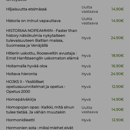
Uutta
Hiljaisuutta etsimässä
14.90€
vastaava
Uutta
Historia on minut vapauttava
14.90€
vastaava
HISTORIAA NOPEAMMIN - Faster than
history näkökulmia nykytaiteen
Hyvä
24.90€
tulevaisuuteen Baltian maissa,
Suomessa ja Venäjällä
Hitlerin uskottu, Rooseveltin avustaja :
Hyvä
18.90€
Ernst Hanfstaenglin uskomaton elämä
Hoitamalla hyvää oloa
Hyvä
16.90€
Hoitava hieronta
Hyvä
24.90€
HOJKS II - Yksilölliset
opetussuunnitelmat ja opetus -
Hyvä
12.90€
Opetus 2000
Homepäiväkirja
Hyvä
14.90€
Homopojan opas : Kaikki, mitä sinun
Uutta
14.90€
vastaava
tulee tietää. Ja vähän muutakin
Hormonidieetti
Hyvä
12.90€
Hormonien sota : miksi miehet eivät