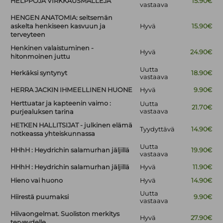
HELPPOJA VIRKKAUSMALLEJA
15.90€
vastaava
HENGEN ANATOMIA: seitsemän
askelta henkiseen kasvuun ja
Hyvä
15.90€
terveyteen
Henkinen valaistuminen -
Hyvä
24.90€
hitonmoinen juttu
Uutta
Herkäksi syntynyt
18.90€
vastaava
HERRA JACKIN IHMEELLINEN HUONE
Hyvä
9.90€
Herttuatar ja kapteenin vaimo :
Uutta
21.70€
vastaava
purjealuksen tarina
HETKEN HALLITSIJAT - julkinen elämä
Tyydyttävä
14.90€
notkeassa yhteiskunnassa
Uutta
HHhH : Heydrichin salamurhan jäljillä
19.90€
vastaava
HHhH : Heydrichin salamurhan jäljillä
Hyvä
11.90€
Hieno vai huono
Hyvä
14.90€
Uutta
Hiirestä puumaksi
9.90€
vastaava
Hiivaongelmat. Suoliston merkitys
Hyvä
27.90€
terveydelle