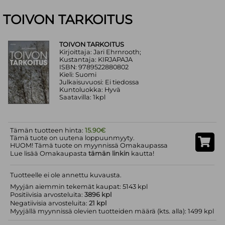
TOIVON TARKOITUS
TOIVON TARKOITUS
Kirjoittaja: Jari Ehrnrooth;
Kustantaja: KIRJAPAJA
ISBN: 9789522880802
Kieli: Suomi
Julkaisuvuosi: Ei tiedossa
Kuntoluokka: Hyvä
Saatavilla: 1kpl
Tämän tuotteen hinta:
15.90€
Tämä tuote on uutena loppuunmyyty.
HUOM! Tämä tuote on myynnissä Omakaupassa
Lue lisää Omakaupasta
tämän linkin
kautta!
Tuotteelle ei ole annettu kuvausta.
Myyjän aiemmin tekemät kaupat: 5143 kpl
Positiivisia arvosteluita:
3896 kpl
Negatiivisia arvosteluita:
21 kpl
Myyjällä myynnissä olevien tuotteiden määrä (kts. alla): 1499 kpl