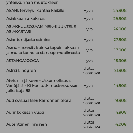
yhteiskunnan muutokseen
ASAHI: terveysliikuntaa kaikille
Hyvä
24.90€
Asiakkaan aikakausi
Hyvä
29.90€
ASIAKKUUSOSAAMINEN-KUUNTELE
Hyvä
24.90€
ASIAKASTASI
Asiantuntijasta esimies
Hyvä
27.90€
Asmo - no exit : kuinka tapoin rakkaani
Hyvä
17.90€
ja muita tarinoita start-up-maailmasta
ASTANGAJOOGA
Hyvä
15.90€
Uutta
Astrid Lindgren
21.90€
vastaava
Ateismin jälkeen - Uskonnollisuus
Venäjällä - Kirkon tutkimuskeskuksen
Hyvä
14.90€
julkaisuja 86
Uutta
Audiovisuaalisen kerronnan teoria
19.90€
vastaava
Uutta
Aurinkokissan vuosi
14.90€
vastaava
Uutta
Autenttinen ihminen
14.90€
vastaava