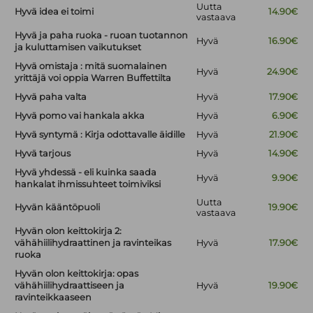
Uutta
Hyvä idea ei toimi
14.90€
vastaava
Hyvä ja paha ruoka - ruoan tuotannon
Hyvä
16.90€
ja kuluttamisen vaikutukset
Hyvä omistaja : mitä suomalainen
Hyvä
24.90€
yrittäjä voi oppia Warren Buffettilta
Hyvä paha valta
Hyvä
17.90€
Hyvä pomo vai hankala akka
Hyvä
6.90€
Hyvä syntymä : Kirja odottavalle äidille
Hyvä
21.90€
Hyvä tarjous
Hyvä
14.90€
Hyvä yhdessä - eli kuinka saada
Hyvä
9.90€
hankalat ihmissuhteet toimiviksi
Uutta
Hyvän kääntöpuoli
19.90€
vastaava
Hyvän olon keittokirja 2:
vähähiilihydraattinen ja ravinteikas
Hyvä
17.90€
ruoka
Hyvän olon keittokirja: opas
vähähiilihydraattiseen ja
Hyvä
19.90€
ravinteikkaaseen