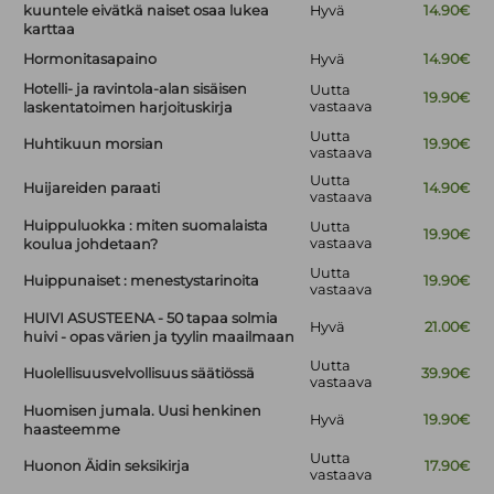
kuuntele eivätkä naiset osaa lukea
Hyvä
14.90€
karttaa
Hormonitasapaino
Hyvä
14.90€
Hotelli- ja ravintola-alan sisäisen
Uutta
19.90€
vastaava
laskentatoimen harjoituskirja
Uutta
Huhtikuun morsian
19.90€
vastaava
Uutta
Huijareiden paraati
14.90€
vastaava
Huippuluokka : miten suomalaista
Uutta
19.90€
vastaava
koulua johdetaan?
Uutta
Huippunaiset : menestystarinoita
19.90€
vastaava
HUIVI ASUSTEENA - 50 tapaa solmia
Hyvä
21.00€
huivi - opas värien ja tyylin maailmaan
Uutta
Huolellisuusvelvollisuus säätiössä
39.90€
vastaava
Huomisen jumala. Uusi henkinen
Hyvä
19.90€
haasteemme
Uutta
Huonon Äidin seksikirja
17.90€
vastaava