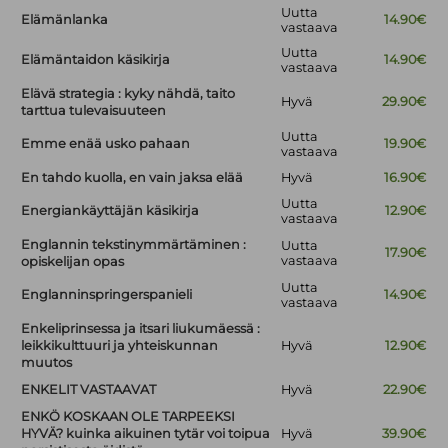
Uutta
Elämänlanka
14.90€
vastaava
Uutta
Elämäntaidon käsikirja
14.90€
vastaava
Elävä strategia : kyky nähdä, taito
Hyvä
29.90€
tarttua tulevaisuuteen
Uutta
Emme enää usko pahaan
19.90€
vastaava
En tahdo kuolla, en vain jaksa elää
Hyvä
16.90€
Uutta
Energiankäyttäjän käsikirja
12.90€
vastaava
Englannin tekstinymmärtäminen :
Uutta
17.90€
vastaava
opiskelijan opas
Uutta
Englanninspringerspanieli
14.90€
vastaava
Enkeliprinsessa ja itsari liukumäessä :
leikkikulttuuri ja yhteiskunnan
Hyvä
12.90€
muutos
ENKELIT VASTAAVAT
Hyvä
22.90€
ENKÖ KOSKAAN OLE TARPEEKSI
HYVÄ? kuinka aikuinen tytär voi toipua
Hyvä
39.90€