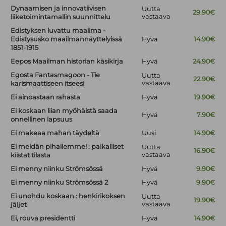
Dynaamisen ja innovatiivisen
Uutta
29.90€
vastaava
liiketoimintamallin suunnittelu
Edistyksen luvattu maailma -
Edistysusko maailmannäyttelyissä
Hyvä
14.90€
1851-1915
Eepos Maailman historian käsikirja
Hyvä
24.90€
Egosta Fantasmagoon - Tie
Uutta
22.90€
vastaava
karismaattiseen itseesi
Ei ainoastaan rahasta
Hyvä
19.90€
Ei koskaan liian myöhäistä saada
Hyvä
7.90€
onnellinen lapsuus
Ei makeaa mahan täydeltä
Uusi
14.90€
Ei meidän pihallemme! : paikalliset
Uutta
16.90€
vastaava
kiistat tilasta
Ei menny niinku Strömsössä
Hyvä
9.90€
Ei menny niinku Strömsössä 2
Hyvä
9.90€
Ei unohdu koskaan : henkirikoksen
Uutta
19.90€
vastaava
jäljet
Ei, rouva presidentti
Hyvä
14.90€