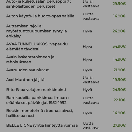
Auto- ja kuljetusalan perusoppi 7 :
Uutta
29.90€
vastaava
sähkölaitteiden perusteet
Uutta
Auton käyttö- ja huolto-opas naisille
14.90€
vastaava
Auttamisen rajoilla :
myötätuntouupumisen synty ja
Hyvä
24.90€
ehkäisy
AVAA TUNNELUKKOSI: vapaudu
Hyvä
34.90€
elämään täydesti
Avain laskentatoimeen ja
Hyvä
14.90€
rahoitukseen
Avaruuden avainluvut
Hyvä
21.90€
Uutta
Axel Munthen jäljillä
19.90€
vastaava
B-to-B-palvelujen markkinointi
Hyvä
24.90€
Barrikadeilta pankkimaailmaan :
Uutta
22.10€
vastaava
eräänlaiset päiväkirjat 1952-1992
Beckin menetelmä : treenaa aivosi,
Hyvä
14.90€
hallitse painosi
Uutta
BELLE LIGNE ryhtiä kiinteyttä voimaa
27.90€
vastaava