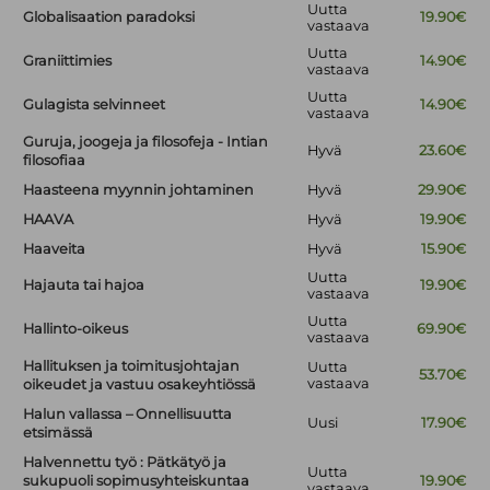
Uutta
Globalisaation paradoksi
19.90€
vastaava
Uutta
Graniittimies
14.90€
vastaava
Uutta
Gulagista selvinneet
14.90€
vastaava
Guruja, joogeja ja filosofeja - Intian
Hyvä
23.60€
filosofiaa
Haasteena myynnin johtaminen
Hyvä
29.90€
HAAVA
Hyvä
19.90€
Haaveita
Hyvä
15.90€
Uutta
Hajauta tai hajoa
19.90€
vastaava
Uutta
Hallinto-oikeus
69.90€
vastaava
Hallituksen ja toimitusjohtajan
Uutta
53.70€
vastaava
oikeudet ja vastuu osakeyhtiössä
Halun vallassa – Onnellisuutta
Uusi
17.90€
etsimässä
Halvennettu työ : Pätkätyö ja
Uutta
sukupuoli sopimusyhteiskuntaa
19.90€
vastaava