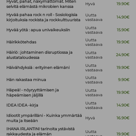
Hyvät, pahat, näkymättömät. Miten
Hyvä
19.90€
selvitä elämästä mikrobien kanssa
Hyvää pahaa rock n roll - Sosiologisia
Uutta
14.90€
vastaava
kirjoituksia rockista ja rockkulttuurista
Uutta
Hyvää yötä : apua univaikeuksiin
15.90€
vastaava
Uutta
Häirikkötehdas
19.90€
vastaava
Häiriö : johtaminen disruptiossa ja
Uutta
24.90€
vastaava
alustataloudessa
Uutta
Häivähdyksiä : erityinen elämäni
19.90€
vastaava
Uutta
Hän rakastaa minua
9.90€
vastaava
Häpeä! - nöyryyttämisen ja
Uutta
19.90€
vastaava
häpeämisen jäljillä
Uutta
IDEA IDEA -kirja
14.90€
vastaava
Idiootit ympärilläni - Kuinka ymmärtää
Hyvä
16.90€
muita ja itseään
IHANA IRLANTINI tarinoita ystävistä
Uutta
rakkaudesta ja elämän
19.90€