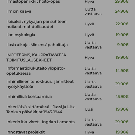
Ilmastopaniikki : hoito-opas
Hyvä
29.90€
Uutta
Ilmiön kaava
24.90€
vastaava
Iloiseksi : nykyajan parisuhteen
Hyvä
22.90€
huikeat mahdollisuudet
Ilon psykologia
Hyvä
19.90€
Uutta
Ilosia aikoja, Mielensäpahoittaja
9.90€
vastaava
INCOTERMS, KAUPPATAVAT JA
Hyvä
19.90€
TOIMITUSLAUSEKKEET
Informaatiolukutaito yliopisto-
Uutta
14.90€
vastaava
opetuksessa
Inhimillinen tehokkuus : jännitteet
Uutta
29.90€
vastaava
hyötykäyttöön
Uutta
Inhimillisiä kohtaamisia
15.90€
vastaava
Inkeriläisiä siirtämässä - Jussi ja Liisa
Uusi
19.90€
Tenkun päiväkirjat 1943-1944
Uutta
Inkerin itkuvirret - Ingrian Laments
29.90€
vastaava
Innostavat projektit
Hyvä
19.90€