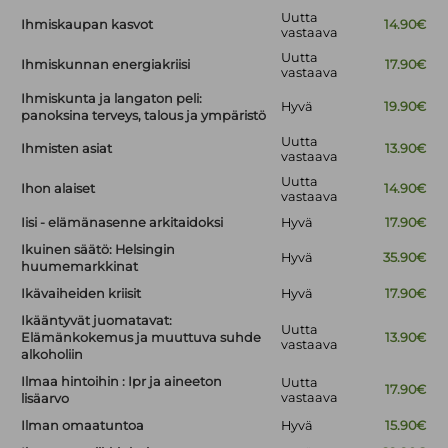
Uutta
Ihmiskaupan kasvot
14.90€
vastaava
Uutta
Ihmiskunnan energiakriisi
17.90€
vastaava
Ihmiskunta ja langaton peli:
Hyvä
19.90€
panoksina terveys, talous ja ympäristö
Uutta
Ihmisten asiat
13.90€
vastaava
Uutta
Ihon alaiset
14.90€
vastaava
Iisi - elämänasenne arkitaidoksi
Hyvä
17.90€
Ikuinen säätö: Helsingin
Hyvä
35.90€
huumemarkkinat
Ikävaiheiden kriisit
Hyvä
17.90€
Ikääntyvät juomatavat:
Uutta
Elämänkokemus ja muuttuva suhde
13.90€
vastaava
alkoholiin
Ilmaa hintoihin : Ipr ja aineeton
Uutta
17.90€
vastaava
lisäarvo
Ilman omaatuntoa
Hyvä
15.90€