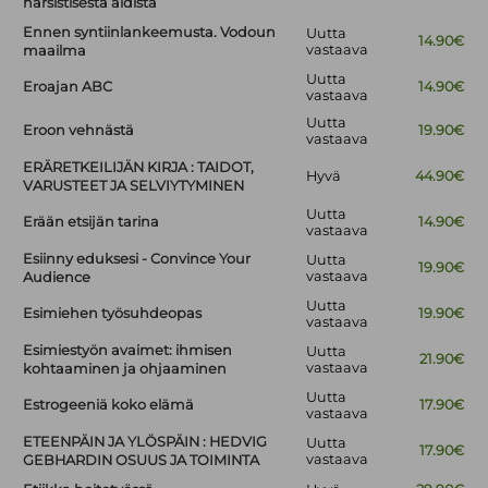
narsistisesta äidistä
Ennen syntiinlankeemusta. Vodoun
Uutta
14.90€
vastaava
maailma
Uutta
Eroajan ABC
14.90€
vastaava
Uutta
Eroon vehnästä
19.90€
vastaava
ERÄRETKEILIJÄN KIRJA : TAIDOT,
Hyvä
44.90€
VARUSTEET JA SELVIYTYMINEN
Uutta
Erään etsijän tarina
14.90€
vastaava
Esiinny eduksesi - Convince Your
Uutta
19.90€
vastaava
Audience
Uutta
Esimiehen työsuhdeopas
19.90€
vastaava
Esimiestyön avaimet: ihmisen
Uutta
21.90€
vastaava
kohtaaminen ja ohjaaminen
Uutta
Estrogeeniä koko elämä
17.90€
vastaava
ETEENPÄIN JA YLÖSPÄIN : HEDVIG
Uutta
17.90€
vastaava
GEBHARDIN OSUUS JA TOIMINTA