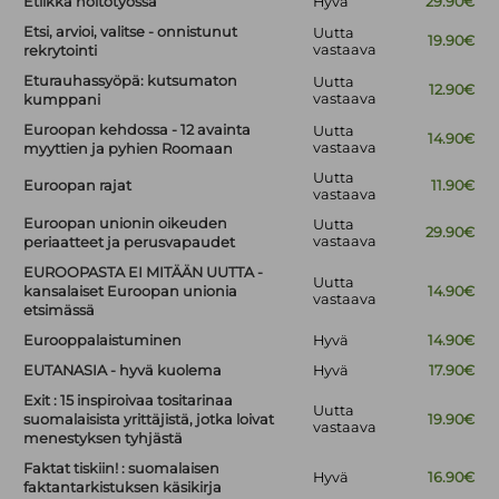
Etiikka hoitotyössä
Hyvä
29.90€
Etsi, arvioi, valitse - onnistunut
Uutta
19.90€
vastaava
rekrytointi
Eturauhassyöpä: kutsumaton
Uutta
12.90€
vastaava
kumppani
Euroopan kehdossa - 12 avainta
Uutta
14.90€
vastaava
myyttien ja pyhien Roomaan
Uutta
Euroopan rajat
11.90€
vastaava
Euroopan unionin oikeuden
Uutta
29.90€
vastaava
periaatteet ja perusvapaudet
EUROOPASTA EI MITÄÄN UUTTA -
Uutta
kansalaiset Euroopan unionia
14.90€
vastaava
etsimässä
Eurooppalaistuminen
Hyvä
14.90€
EUTANASIA - hyvä kuolema
Hyvä
17.90€
Exit : 15 inspiroivaa tositarinaa
Uutta
suomalaisista yrittäjistä, jotka loivat
19.90€
vastaava
menestyksen tyhjästä
Faktat tiskiin! : suomalaisen
Hyvä
16.90€
faktantarkistuksen käsikirja