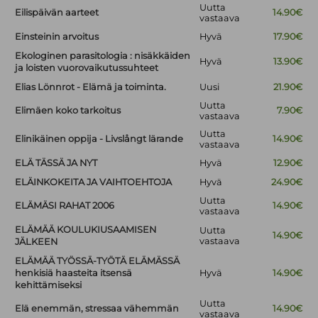
Uutta
Eilispäivän aarteet
14.90€
vastaava
Einsteinin arvoitus
Hyvä
17.90€
Ekologinen parasitologia : nisäkkäiden
Hyvä
13.90€
ja loisten vuorovaikutussuhteet
Elias Lönnrot - Elämä ja toiminta.
Uusi
21.90€
Uutta
Elimäen koko tarkoitus
7.90€
vastaava
Uutta
Elinikäinen oppija - Livslångt lärande
14.90€
vastaava
ELÄ TÄSSÄ JA NYT
Hyvä
12.90€
ELÄINKOKEITA JA VAIHTOEHTOJA
Hyvä
24.90€
Uutta
ELÄMÄSI RAHAT 2006
14.90€
vastaava
ELÄMÄÄ KOULUKIUSAAMISEN
Uutta
14.90€
vastaava
JÄLKEEN
ELÄMÄÄ TYÖSSÄ-TYÖTÄ ELÄMÄSSÄ
henkisiä haasteita itsensä
Hyvä
14.90€
kehittämiseksi
Uutta
Elä enemmän, stressaa vähemmän
14.90€
vastaava