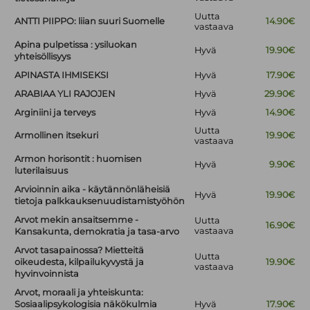
Uutta
ANTTI PIIPPO: liian suuri Suomelle
14.90€
vastaava
Apina pulpetissa : ysiluokan
Hyvä
19.90€
yhteisöllisyys
APINASTA IHMISEKSI
Hyvä
17.90€
ARABIAA YLI RAJOJEN
Hyvä
29.90€
Arginiini ja terveys
Hyvä
14.90€
Uutta
Armollinen itsekuri
19.90€
vastaava
Armon horisontit : huomisen
Hyvä
9.90€
luterilaisuus
Arvioinnin aika - käytännönläheisiä
Hyvä
19.90€
tietoja palkkauksenuudistamistyöhön
Arvot mekin ansaitsemme -
Uutta
16.90€
vastaava
Kansakunta, demokratia ja tasa-arvo
Arvot tasapainossa? Mietteitä
Uutta
oikeudesta, kilpailukyvystä ja
19.90€
vastaava
hyvinvoinnista
Arvot, moraali ja yhteiskunta:
Sosiaalipsykologisia näkökulmia
Hyvä
17.90€