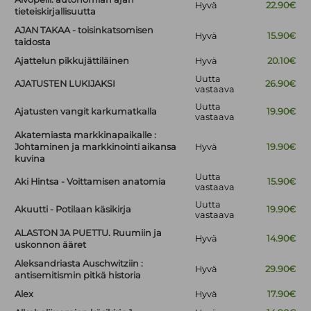
Hyvä
22.90€
tieteiskirjallisuutta
AJAN TAKAA - toisinkatsomisen
Hyvä
15.90€
taidosta
Ajattelun pikkujättiläinen
Hyvä
20.10€
Uutta
AJATUSTEN LUKIJAKSI
26.90€
vastaava
Uutta
Ajatusten vangit karkumatkalla
19.90€
vastaava
Akatemiasta markkinapaikalle :
Johtaminen ja markkinointi aikansa
Hyvä
19.90€
kuvina
Uutta
Aki Hintsa - Voittamisen anatomia
15.90€
vastaava
Uutta
Akuutti - Potilaan käsikirja
19.90€
vastaava
ALASTON JA PUETTU. Ruumiin ja
Hyvä
14.90€
uskonnon ääret
Aleksandriasta Auschwitziin :
Hyvä
29.90€
antisemitismin pitkä historia
Alex
Hyvä
17.90€