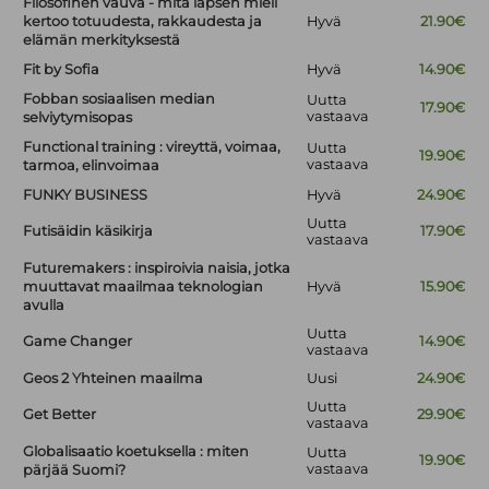
Filosofinen vauva - mitä lapsen mieli
kertoo totuudesta, rakkaudesta ja
Hyvä
21.90€
elämän merkityksestä
Fit by Sofia
Hyvä
14.90€
Fobban sosiaalisen median
Uutta
17.90€
vastaava
selviytymisopas
Functional training : vireyttä, voimaa,
Uutta
19.90€
vastaava
tarmoa, elinvoimaa
FUNKY BUSINESS
Hyvä
24.90€
Uutta
Futisäidin käsikirja
17.90€
vastaava
Futuremakers : inspiroivia naisia, jotka
muuttavat maailmaa teknologian
Hyvä
15.90€
avulla
Uutta
Game Changer
14.90€
vastaava
Geos 2 Yhteinen maailma
Uusi
24.90€
Uutta
Get Better
29.90€
vastaava
Globalisaatio koetuksella : miten
Uutta
19.90€
vastaava
pärjää Suomi?