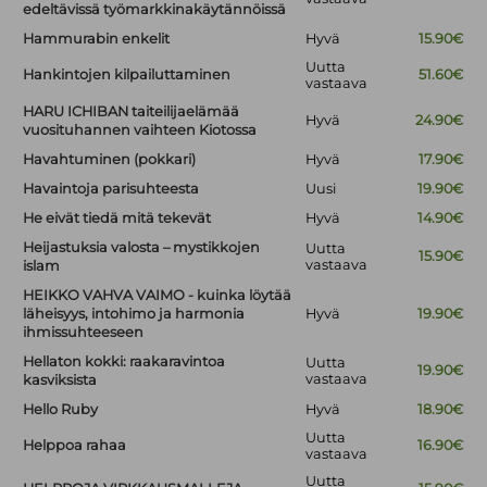
edeltävissä työmarkkinakäytännöissä
Hammurabin enkelit
Hyvä
15.90€
Uutta
Hankintojen kilpailuttaminen
51.60€
vastaava
HARU ICHIBAN taiteilijaelämää
Hyvä
24.90€
vuosituhannen vaihteen Kiotossa
Havahtuminen (pokkari)
Hyvä
17.90€
Havaintoja parisuhteesta
Uusi
19.90€
He eivät tiedä mitä tekevät
Hyvä
14.90€
Heijastuksia valosta – mystikkojen
Uutta
15.90€
vastaava
islam
HEIKKO VAHVA VAIMO - kuinka löytää
läheisyys, intohimo ja harmonia
Hyvä
19.90€
ihmissuhteeseen
Hellaton kokki: raakaravintoa
Uutta
19.90€
vastaava
kasviksista
Hello Ruby
Hyvä
18.90€
Uutta
Helppoa rahaa
16.90€
vastaava
Uutta