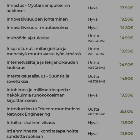
Innostus - Myötämanipuloinnin
Hyvä
17.90€
aakkoset
Innovatiivisuuden johtaminen
Hyvä
19.90€
Innovatiivisuus - muutosvoima
Hyvä
14.50€
Uutta
Insinöörin ajatuksissa
14.90€
vastaava
Inspiroitunut : miten johtaa ja
Uutta
19.90€
vastaava
menestyä muuttuvassa työelämässä
Internetvälittäjä ja tekijänoikeuden
Uutta
24.90€
vastaava
loukkaus
Intertekstuaalisuus - Suuntia ja
Uutta
14.90€
vastaava
sovelluksia
Intohimoa ja millimetripaperia :
näkökulmia runokokoelman
Hyvä
19.90€
kirjoittamiseen
Introduction to Telecommunications
Uutta
35.00€
vastaava
Network Engineering
Intuitio - sisäinen viisaus
Hyvä
11.90€
Irti ahminnasta : kohti tasapainoista
Hyvä
21.90€
suhdetta ruokaan