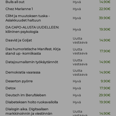
Bulls all out
Hyvä
14.90€
Chez Marianne 1
Hyvä
22.90€
CRM ja muutoksen tuska -
Hyvä
39.90€
Asiakkuudet haltuun
DA CAPO-ALUSTA UUDELLEEN:
Hyvä
19.90€
kliininen psykologia
Uutta
Daavid ja Goljat
14.90€
vastaava
Das humoristische Manifest. Kirja
Uutta
17.90€
vastaava
stand up -komiikasta
Uutta
Datajournalismin työkäytännöt
14.90€
vastaava
Uutta
Demokratia vaarassa
14.90€
vastaava
Deserton pyörre
Hyvä
9.90€
Detox
Hyvä
17.90€
Deutsch im Berufsleben
Hyvä
29.90€
Diabeteksen hoito ruokavaliolla
Hyvä
19.90€
Dialogin aika. Digitaalisen
Uutta
markkinoinnin ja viestinnän
14.90€
vastaava