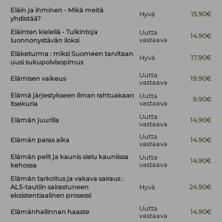
Eläin ja ihminen - Mikä meitä
Hyvä
15.90€
yhdistää?
Eläinten kielellä - Tulkintoja
Uutta
14.90€
vastaava
luonnonystävän iloksi
Eläketurma : miksi Suomeen tarvitaan
Hyvä
17.90€
uusi sukupolvisopimus
Uutta
Elämisen vaikeus
19.90€
vastaava
Elämä järjestykseen ilman rahtuakaan
Uutta
9.90€
vastaava
itsekuria
Uutta
Elämän juurilla
14.90€
vastaava
Uutta
Elämän paras aika
14.90€
vastaava
Elämän pelit ja kaunis sielu kauniissa
Uutta
14.90€
vastaava
kehossa
Elämän tarkoitus ja vakava sairaus :
ALS-tautiin sairastuneen
Hyvä
24.90€
eksistentiaalinen prosessi
Uutta
Elämänhallinnan haaste
14.90€
vastaava