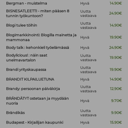
Bergman - muistelma
Hyvä
14.90€
BISNESATLEETTI - miten pääsen 8
Uutta
24.90€
vastaava
tunnin työkuntoon?
Uutta
Blogi tulee töihin
14.90€
vastaava
Blogimarkkinointi: Blogilla mainetta ja
Hyvä
19.90€
mammonaa
Body talk : kehonkieli työelämässä
Hyvä
24.90€
Bodylicious! : näin saat
Uutta
19.90€
vastaava
unelmavartalon
Uutta
Brandi yrityskaupassa
19.90€
vastaava
BRANDIT KILPAILUETUNA
Hyvä
14.90€
Uutta
Brandy: persoonan päiväkirja
12.90€
vastaava
BRÄNDÄTYT ostetaan ja myydään
Hyvä
9.70€
nuoria
Uutta
Brändikäs
9.90€
vastaava
Budapest - Kirjailijan kaupunki
Hyvä
15.90€