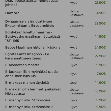
Draivi : voiko sisäistä motivaatiota
Hyvä
25.90€
johtaa?
Uutta
Dumplin
14.90€
vastaava
Dynaamisen ja innovatiivisen
Uutta
29.90€
vastaava
liiketoimintamallin suunnittelu
Edistyksen luvattu maailma -
Edistysusko maailmannäyttelyissä
Hyvä
14.90€
1851-1915
Eepos Maailman historian käsikirja
Hyvä
24.90€
Egosta Fantasmagoon - Tie
Uutta
22.90€
vastaava
karismaattiseen itseesi
Ei ainoastaan rahasta
Hyvä
19.90€
Ei koskaan liian myöhäistä saada
Hyvä
7.90€
onnellinen lapsuus
Ei makeaa mahan täydeltä
Uusi
14.90€
Ei meidän pihallemme! : paikalliset
Uutta
16.90€
vastaava
kiistat tilasta
Ei menny niinku Strömsössä
Hyvä
9.90€
Ei menny niinku Strömsössä 2
Hyvä
9.90€