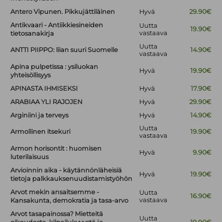
Antero Vipunen. Pikkujättiläinen
Hyvä
29.90€
Antikvaari - Antiikkiesineiden
Uutta
19.90€
vastaava
tietosanakirja
Uutta
ANTTI PIIPPO: liian suuri Suomelle
14.90€
vastaava
Apina pulpetissa : ysiluokan
Hyvä
19.90€
yhteisöllisyys
APINASTA IHMISEKSI
Hyvä
17.90€
ARABIAA YLI RAJOJEN
Hyvä
29.90€
Arginiini ja terveys
Hyvä
14.90€
Uutta
Armollinen itsekuri
19.90€
vastaava
Armon horisontit : huomisen
Hyvä
9.90€
luterilaisuus
Arvioinnin aika - käytännönläheisiä
Hyvä
19.90€
tietoja palkkauksenuudistamistyöhön
Arvot mekin ansaitsemme -
Uutta
16.90€
vastaava
Kansakunta, demokratia ja tasa-arvo
Arvot tasapainossa? Mietteitä
Uutta