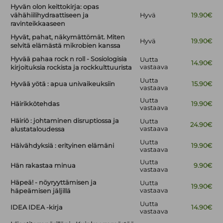
Hyvän olon keittokirja: opas
vähähiilihydraattiseen ja
Hyvä
19.90€
ravinteikkaaseen
Hyvät, pahat, näkymättömät. Miten
Hyvä
19.90€
selvitä elämästä mikrobien kanssa
Hyvää pahaa rock n roll - Sosiologisia
Uutta
14.90€
vastaava
kirjoituksia rockista ja rockkulttuurista
Uutta
Hyvää yötä : apua univaikeuksiin
15.90€
vastaava
Uutta
Häirikkötehdas
19.90€
vastaava
Häiriö : johtaminen disruptiossa ja
Uutta
24.90€
vastaava
alustataloudessa
Uutta
Häivähdyksiä : erityinen elämäni
19.90€
vastaava
Uutta
Hän rakastaa minua
9.90€
vastaava
Häpeä! - nöyryyttämisen ja
Uutta
19.90€
vastaava
häpeämisen jäljillä
Uutta
IDEA IDEA -kirja
14.90€
vastaava