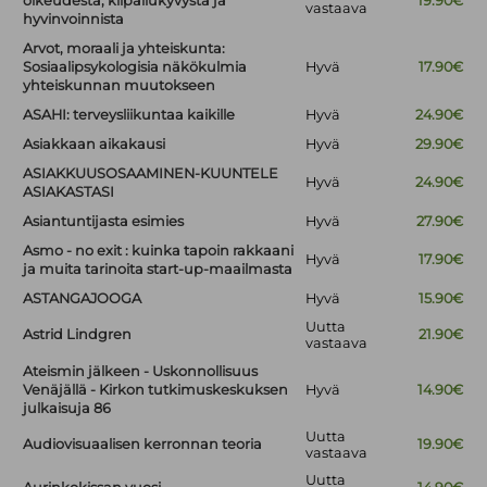
oikeudesta, kilpailukyvystä ja
19.90€
vastaava
hyvinvoinnista
Arvot, moraali ja yhteiskunta:
Sosiaalipsykologisia näkökulmia
Hyvä
17.90€
yhteiskunnan muutokseen
ASAHI: terveysliikuntaa kaikille
Hyvä
24.90€
Asiakkaan aikakausi
Hyvä
29.90€
ASIAKKUUSOSAAMINEN-KUUNTELE
Hyvä
24.90€
ASIAKASTASI
Asiantuntijasta esimies
Hyvä
27.90€
Asmo - no exit : kuinka tapoin rakkaani
Hyvä
17.90€
ja muita tarinoita start-up-maailmasta
ASTANGAJOOGA
Hyvä
15.90€
Uutta
Astrid Lindgren
21.90€
vastaava
Ateismin jälkeen - Uskonnollisuus
Venäjällä - Kirkon tutkimuskeskuksen
Hyvä
14.90€
julkaisuja 86
Uutta
Audiovisuaalisen kerronnan teoria
19.90€
vastaava
Uutta