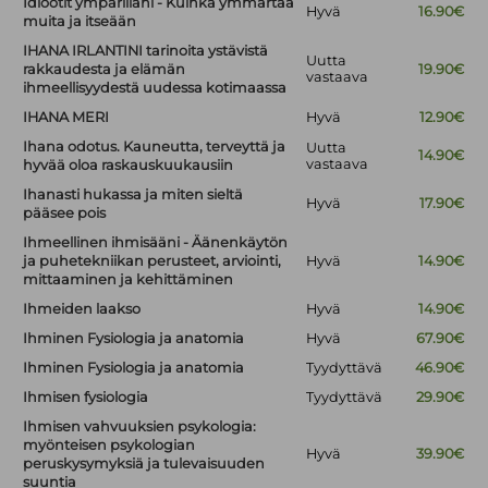
Idiootit ympärilläni - Kuinka ymmärtää
Hyvä
16.90€
muita ja itseään
IHANA IRLANTINI tarinoita ystävistä
Uutta
rakkaudesta ja elämän
19.90€
vastaava
ihmeellisyydestä uudessa kotimaassa
IHANA MERI
Hyvä
12.90€
Ihana odotus. Kauneutta, terveyttä ja
Uutta
14.90€
vastaava
hyvää oloa raskauskuukausiin
Ihanasti hukassa ja miten sieltä
Hyvä
17.90€
pääsee pois
Ihmeellinen ihmisääni - Äänenkäytön
ja puhetekniikan perusteet, arviointi,
Hyvä
14.90€
mittaaminen ja kehittäminen
Ihmeiden laakso
Hyvä
14.90€
Ihminen Fysiologia ja anatomia
Hyvä
67.90€
Ihminen Fysiologia ja anatomia
Tyydyttävä
46.90€
Ihmisen fysiologia
Tyydyttävä
29.90€
Ihmisen vahvuuksien psykologia:
myönteisen psykologian
Hyvä
39.90€
peruskysymyksiä ja tulevaisuuden
suuntia