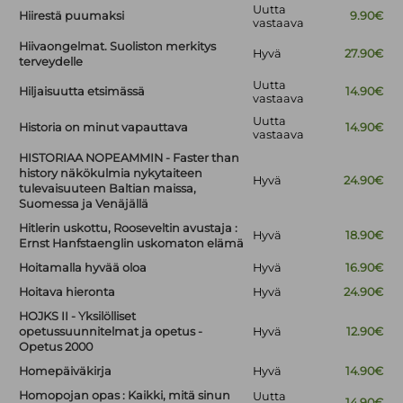
Uutta
Hiirestä puumaksi
9.90€
vastaava
Hiivaongelmat. Suoliston merkitys
Hyvä
27.90€
terveydelle
Uutta
Hiljaisuutta etsimässä
14.90€
vastaava
Uutta
Historia on minut vapauttava
14.90€
vastaava
HISTORIAA NOPEAMMIN - Faster than
history näkökulmia nykytaiteen
Hyvä
24.90€
tulevaisuuteen Baltian maissa,
Suomessa ja Venäjällä
Hitlerin uskottu, Rooseveltin avustaja :
Hyvä
18.90€
Ernst Hanfstaenglin uskomaton elämä
Hoitamalla hyvää oloa
Hyvä
16.90€
Hoitava hieronta
Hyvä
24.90€
HOJKS II - Yksilölliset
opetussuunnitelmat ja opetus -
Hyvä
12.90€
Opetus 2000
Homepäiväkirja
Hyvä
14.90€
Homopojan opas : Kaikki, mitä sinun
Uutta
14.90€