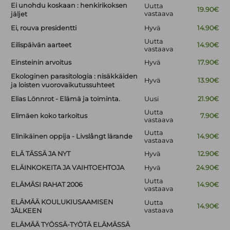
Ei unohdu koskaan : henkirikoksen
Uutta
19.90€
vastaava
jäljet
Ei, rouva presidentti
Hyvä
14.90€
Uutta
Eilispäivän aarteet
14.90€
vastaava
Einsteinin arvoitus
Hyvä
17.90€
Ekologinen parasitologia : nisäkkäiden
Hyvä
13.90€
ja loisten vuorovaikutussuhteet
Elias Lönnrot - Elämä ja toiminta.
Uusi
21.90€
Uutta
Elimäen koko tarkoitus
7.90€
vastaava
Uutta
Elinikäinen oppija - Livslångt lärande
14.90€
vastaava
ELÄ TÄSSÄ JA NYT
Hyvä
12.90€
ELÄINKOKEITA JA VAIHTOEHTOJA
Hyvä
24.90€
Uutta
ELÄMÄSI RAHAT 2006
14.90€
vastaava
ELÄMÄÄ KOULUKIUSAAMISEN
Uutta
14.90€
vastaava
JÄLKEEN
ELÄMÄÄ TYÖSSÄ-TYÖTÄ ELÄMÄSSÄ