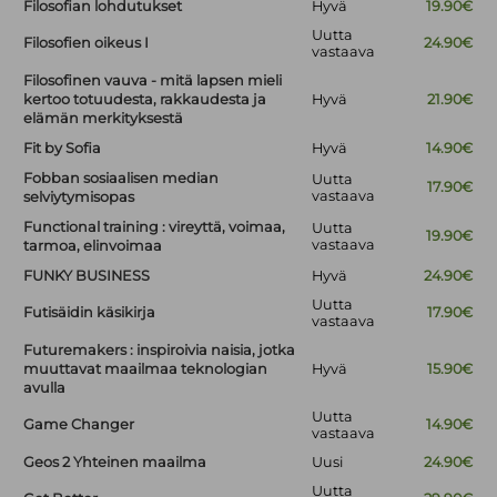
Filosofian lohdutukset
Hyvä
19.90€
Uutta
Filosofien oikeus I
24.90€
vastaava
Filosofinen vauva - mitä lapsen mieli
kertoo totuudesta, rakkaudesta ja
Hyvä
21.90€
elämän merkityksestä
Fit by Sofia
Hyvä
14.90€
Fobban sosiaalisen median
Uutta
17.90€
vastaava
selviytymisopas
Functional training : vireyttä, voimaa,
Uutta
19.90€
vastaava
tarmoa, elinvoimaa
FUNKY BUSINESS
Hyvä
24.90€
Uutta
Futisäidin käsikirja
17.90€
vastaava
Futuremakers : inspiroivia naisia, jotka
muuttavat maailmaa teknologian
Hyvä
15.90€
avulla
Uutta
Game Changer
14.90€
vastaava
Geos 2 Yhteinen maailma
Uusi
24.90€
Uutta