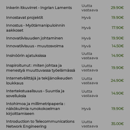
Uutta
Inkerin itkuvirret - Ingrian Laments
29.90€
vastaava
Innostavat projektit
Hyvä
19.90€
Innostus - Myötämanipuloinnin
Hyvä
17.90€
aakkoset
Innovatiivisuuden johtaminen
Hyvä
19.90€
Innovatiivisuus - muutosvoima
Hyvä
14.50€
Uutta
Insinöörin ajatuksissa
14.90€
vastaava
Inspiroitunut : miten johtaa ja
Uutta
19.90€
vastaava
menestyä muuttuvassa työelämässä
Internetvälittäjä ja tekijänoikeuden
Uutta
24.90€
vastaava
loukkaus
Intertekstuaalisuus - Suuntia ja
Uutta
14.90€
vastaava
sovelluksia
Intohimoa ja millimetripaperia :
näkökulmia runokokoelman
Hyvä
19.90€
kirjoittamiseen
Introduction to Telecommunications
Uutta
35.00€
vastaava
Network Engineering