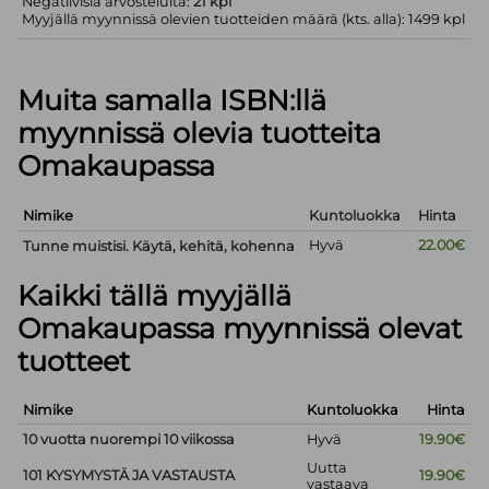
Negatiivisia arvosteluita:
21 kpl
Myyjällä myynnissä olevien tuotteiden määrä (kts. alla): 1499 kpl
Muita samalla ISBN:llä
myynnissä olevia tuotteita
Omakaupassa
Nimike
Kuntoluokka
Hinta
Hyvä
22.00€
Tunne muistisi. Käytä, kehitä, kohenna
Kaikki tällä myyjällä
Omakaupassa myynnissä olevat
tuotteet
Nimike
Kuntoluokka
Hinta
10 vuotta nuorempi 10 viikossa
Hyvä
19.90€
Uutta
101 KYSYMYSTÄ JA VASTAUSTA
19.90€
vastaava