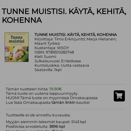
TUNNE MUISTISI. KÄYTÄ, KEHITÄ,
KOHENNA
TUNNE MUISTISI. KÄYTÄ, KEHITÄ, KOHENNA
Kirjoittaja: Timo Erkinjuntti; Marja Hietanen;
Maarit Tyrkkö
Kustantaja: WSOY
ISBN: 9789510282748
Kieli: Suomi
Julkaisuvuosi: Ei tiedossa
Kuntoluokka: Uutta vastaava
Saatavilla: 1kpl
Tämän tuotteen hinta:
19.90€
Tämä tuote on uutena loppuunmyyty.
HUOM! Tämä tuote on myynnissä Omakaupassa
Lue lisää Omakaupasta
tämän linkin
kautta!
Tuotteelle ei ole annettu kuvausta.
Myyjän aiemmin tekemät kaupat: 5143 kpl
Positiivisia arvosteluita:
3896 kpl