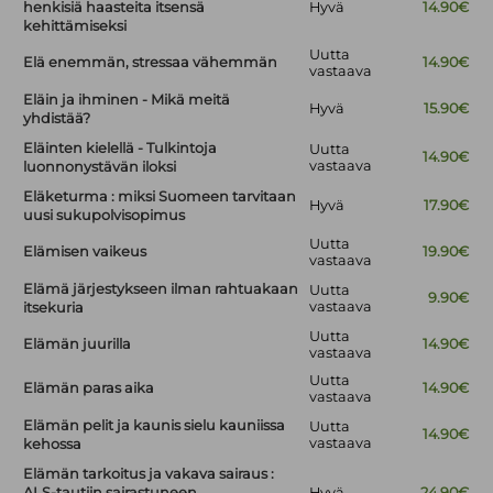
henkisiä haasteita itsensä
Hyvä
14.90€
kehittämiseksi
Uutta
Elä enemmän, stressaa vähemmän
14.90€
vastaava
Eläin ja ihminen - Mikä meitä
Hyvä
15.90€
yhdistää?
Eläinten kielellä - Tulkintoja
Uutta
14.90€
vastaava
luonnonystävän iloksi
Eläketurma : miksi Suomeen tarvitaan
Hyvä
17.90€
uusi sukupolvisopimus
Uutta
Elämisen vaikeus
19.90€
vastaava
Elämä järjestykseen ilman rahtuakaan
Uutta
9.90€
vastaava
itsekuria
Uutta
Elämän juurilla
14.90€
vastaava
Uutta
Elämän paras aika
14.90€
vastaava
Elämän pelit ja kaunis sielu kauniissa
Uutta
14.90€
vastaava
kehossa
Elämän tarkoitus ja vakava sairaus :
ALS-tautiin sairastuneen
Hyvä
24.90€