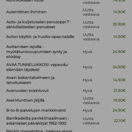
Aurinkokissan vuosi
14.90€
vastaava
Uutta
Autenttinen ihminen
14.90€
vastaava
Auto- ja kuljetusalan perusoppi 7 :
Uutta
29.90€
vastaava
sähkölaitteiden perusteet
Uutta
Auton käyttö- ja huolto-opas naisille
14.90€
vastaava
Auttamisen rajoilla :
myötätuntouupumisen synty ja
Hyvä
24.90€
ehkäisy
AVAA TUNNELUKKOSI: vapaudu
Hyvä
34.90€
elämään täydesti
Avain laskentatoimeen ja
Hyvä
14.90€
rahoitukseen
Avaruuden avainluvut
Hyvä
21.90€
Uutta
Axel Munthen jäljillä
19.90€
vastaava
B-to-B-palvelujen markkinointi
Hyvä
24.90€
Barrikadeilta pankkimaailmaan :
Uutta
22.10€
vastaava
eräänlaiset päiväkirjat 1952-1992
Beckin menetelmä : treenaa aivosi,