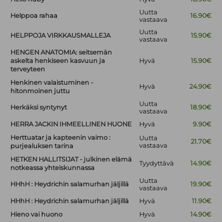
Uutta
Helppoa rahaa
16.90€
vastaava
Uutta
HELPPOJA VIRKKAUSMALLEJA
15.90€
vastaava
HENGEN ANATOMIA: seitsemän
askelta henkiseen kasvuun ja
Hyvä
15.90€
terveyteen
Henkinen valaistuminen -
Hyvä
24.90€
hitonmoinen juttu
Uutta
Herkäksi syntynyt
18.90€
vastaava
HERRA JACKIN IHMEELLINEN HUONE
Hyvä
9.90€
Herttuatar ja kapteenin vaimo :
Uutta
21.70€
vastaava
purjealuksen tarina
HETKEN HALLITSIJAT - julkinen elämä
Tyydyttävä
14.90€
notkeassa yhteiskunnassa
Uutta
HHhH : Heydrichin salamurhan jäljillä
19.90€
vastaava
HHhH : Heydrichin salamurhan jäljillä
Hyvä
11.90€
Hieno vai huono
Hyvä
14.90€