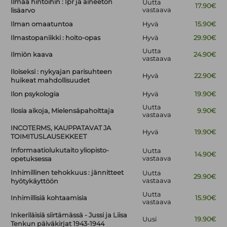
Ilmaa hintoihin : Ipr ja aineeton
Uutta
17.90€
vastaava
lisäarvo
Ilman omaatuntoa
Hyvä
15.90€
Ilmastopaniikki : hoito-opas
Hyvä
29.90€
Uutta
Ilmiön kaava
24.90€
vastaava
Iloiseksi : nykyajan parisuhteen
Hyvä
22.90€
huikeat mahdollisuudet
Ilon psykologia
Hyvä
19.90€
Uutta
Ilosia aikoja, Mielensäpahoittaja
9.90€
vastaava
INCOTERMS, KAUPPATAVAT JA
Hyvä
19.90€
TOIMITUSLAUSEKKEET
Informaatiolukutaito yliopisto-
Uutta
14.90€
vastaava
opetuksessa
Inhimillinen tehokkuus : jännitteet
Uutta
29.90€
vastaava
hyötykäyttöön
Uutta
Inhimillisiä kohtaamisia
15.90€
vastaava
Inkeriläisiä siirtämässä - Jussi ja Liisa
Uusi
19.90€
Tenkun päiväkirjat 1943-1944