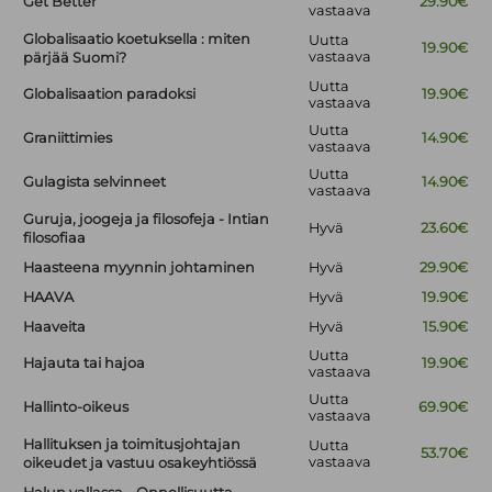
Get Better
29.90€
vastaava
Globalisaatio koetuksella : miten
Uutta
19.90€
vastaava
pärjää Suomi?
Uutta
Globalisaation paradoksi
19.90€
vastaava
Uutta
Graniittimies
14.90€
vastaava
Uutta
Gulagista selvinneet
14.90€
vastaava
Guruja, joogeja ja filosofeja - Intian
Hyvä
23.60€
filosofiaa
Haasteena myynnin johtaminen
Hyvä
29.90€
HAAVA
Hyvä
19.90€
Haaveita
Hyvä
15.90€
Uutta
Hajauta tai hajoa
19.90€
vastaava
Uutta
Hallinto-oikeus
69.90€
vastaava
Hallituksen ja toimitusjohtajan
Uutta
53.70€
vastaava
oikeudet ja vastuu osakeyhtiössä