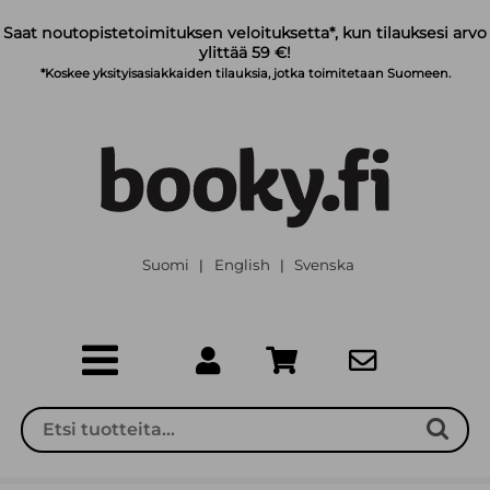
Siirry pääsisältöön
Saat noutopistetoimituksen veloituksetta*, kun tilauksesi arvo
ylittää 59 €!
*Koskee yksityisasiakkaiden tilauksia, jotka toimitetaan Suomeen.
Suomi
English
Svenska
|
|