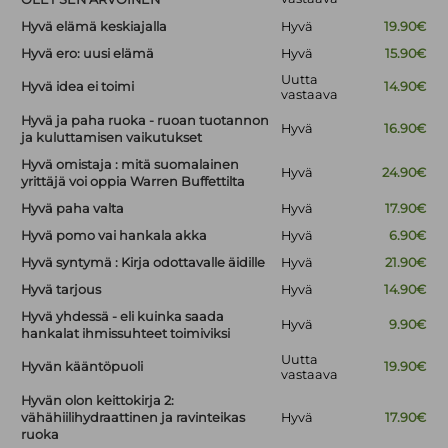
Hyvä elämä keskiajalla
Hyvä
19.90€
Hyvä ero: uusi elämä
Hyvä
15.90€
Uutta
Hyvä idea ei toimi
14.90€
vastaava
Hyvä ja paha ruoka - ruoan tuotannon
Hyvä
16.90€
ja kuluttamisen vaikutukset
Hyvä omistaja : mitä suomalainen
Hyvä
24.90€
yrittäjä voi oppia Warren Buffettilta
Hyvä paha valta
Hyvä
17.90€
Hyvä pomo vai hankala akka
Hyvä
6.90€
Hyvä syntymä : Kirja odottavalle äidille
Hyvä
21.90€
Hyvä tarjous
Hyvä
14.90€
Hyvä yhdessä - eli kuinka saada
Hyvä
9.90€
hankalat ihmissuhteet toimiviksi
Uutta
Hyvän kääntöpuoli
19.90€
vastaava
Hyvän olon keittokirja 2:
vähähiilihydraattinen ja ravinteikas
Hyvä
17.90€
ruoka