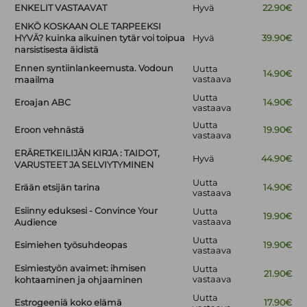
ENKELIT VASTAAVAT
Hyvä
22.90€
ENKÖ KOSKAAN OLE TARPEEKSI
HYVÄ? kuinka aikuinen tytär voi toipua
Hyvä
39.90€
narsistisesta äidistä
Ennen syntiinlankeemusta. Vodoun
Uutta
14.90€
vastaava
maailma
Uutta
Eroajan ABC
14.90€
vastaava
Uutta
Eroon vehnästä
19.90€
vastaava
ERÄRETKEILIJÄN KIRJA : TAIDOT,
Hyvä
44.90€
VARUSTEET JA SELVIYTYMINEN
Uutta
Erään etsijän tarina
14.90€
vastaava
Esiinny eduksesi - Convince Your
Uutta
19.90€
vastaava
Audience
Uutta
Esimiehen työsuhdeopas
19.90€
vastaava
Esimiestyön avaimet: ihmisen
Uutta
21.90€
vastaava
kohtaaminen ja ohjaaminen
Uutta
Estrogeeniä koko elämä
17.90€