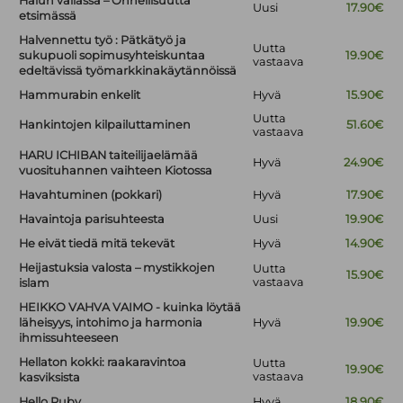
Halun vallassa – Onnellisuutta
Uusi
17.90€
etsimässä
Halvennettu työ : Pätkätyö ja
Uutta
sukupuoli sopimusyhteiskuntaa
19.90€
vastaava
edeltävissä työmarkkinakäytännöissä
Hammurabin enkelit
Hyvä
15.90€
Uutta
Hankintojen kilpailuttaminen
51.60€
vastaava
HARU ICHIBAN taiteilijaelämää
Hyvä
24.90€
vuosituhannen vaihteen Kiotossa
Havahtuminen (pokkari)
Hyvä
17.90€
Havaintoja parisuhteesta
Uusi
19.90€
He eivät tiedä mitä tekevät
Hyvä
14.90€
Heijastuksia valosta – mystikkojen
Uutta
15.90€
vastaava
islam
HEIKKO VAHVA VAIMO - kuinka löytää
läheisyys, intohimo ja harmonia
Hyvä
19.90€
ihmissuhteeseen
Hellaton kokki: raakaravintoa
Uutta
19.90€
vastaava
kasviksista
Hello Ruby
Hyvä
18.90€