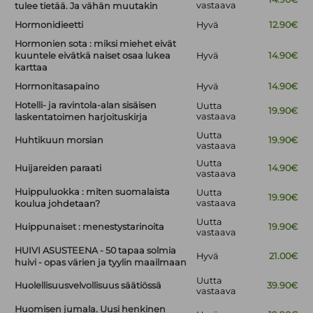
vastaava
tulee tietää. Ja vähän muutakin
Hormonidieetti
Hyvä
12.90€
Hormonien sota : miksi miehet eivät
kuuntele eivätkä naiset osaa lukea
Hyvä
14.90€
karttaa
Hormonitasapaino
Hyvä
14.90€
Hotelli- ja ravintola-alan sisäisen
Uutta
19.90€
vastaava
laskentatoimen harjoituskirja
Uutta
Huhtikuun morsian
19.90€
vastaava
Uutta
Huijareiden paraati
14.90€
vastaava
Huippuluokka : miten suomalaista
Uutta
19.90€
vastaava
koulua johdetaan?
Uutta
Huippunaiset : menestystarinoita
19.90€
vastaava
HUIVI ASUSTEENA - 50 tapaa solmia
Hyvä
21.00€
huivi - opas värien ja tyylin maailmaan
Uutta
Huolellisuusvelvollisuus säätiössä
39.90€
vastaava
Huomisen jumala. Uusi henkinen