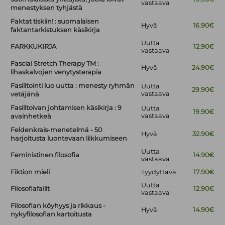
vastaava
menestyksen tyhjästä
Faktat tiskiin! : suomalaisen
Hyvä
16.90€
faktantarkistuksen käsikirja
Uutta
FARKKUKIRJA
12.90€
vastaava
Fascial Stretch Therapy TM :
Hyvä
24.90€
lihaskalvojen venytysterapia
Fasilitointi luo uutta : menesty ryhmän
Uutta
29.90€
vastaava
vetäjänä
Fasilitoivan johtamisen käsikirja : 9
Uutta
19.90€
vastaava
avainhetkeä
Feldenkrais-menetelmä - 50
Hyvä
32.90€
harjoitusta luontevaan liikkumiseen
Uutta
Feministinen filosofia
14.90€
vastaava
Fiktion mieli
Tyydyttävä
17.90€
Uutta
Filosofiafailit
12.90€
vastaava
Filosofian köyhyys ja rikkaus -
Hyvä
14.90€
nykyfilosofian kartoitusta