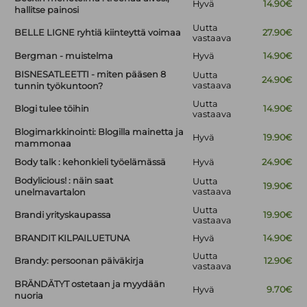
Hyvä
14.90€
hallitse painosi
Uutta
BELLE LIGNE ryhtiä kiinteyttä voimaa
27.90€
vastaava
Bergman - muistelma
Hyvä
14.90€
BISNESATLEETTI - miten pääsen 8
Uutta
24.90€
vastaava
tunnin työkuntoon?
Uutta
Blogi tulee töihin
14.90€
vastaava
Blogimarkkinointi: Blogilla mainetta ja
Hyvä
19.90€
mammonaa
Body talk : kehonkieli työelämässä
Hyvä
24.90€
Bodylicious! : näin saat
Uutta
19.90€
vastaava
unelmavartalon
Uutta
Brandi yrityskaupassa
19.90€
vastaava
BRANDIT KILPAILUETUNA
Hyvä
14.90€
Uutta
Brandy: persoonan päiväkirja
12.90€
vastaava
BRÄNDÄTYT ostetaan ja myydään
Hyvä
9.70€
nuoria