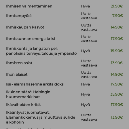
Ihmisen valmentaminen
Hyvä
21.90€
Uutta
Ihmisenpyörä
7.90€
vastaava
Uutta
Ihmiskaupan kasvot
14.90€
vastaava
Uutta
Ihmiskunnan energiakriisi
17.90€
vastaava
Ihmiskunta ja langaton peli:
Hyvä
19.90€
panoksina terveys, talous ja ympäristö
Uutta
Ihmisten asiat
13.90€
vastaava
Uutta
Ihon alaiset
14.90€
vastaava
Iisi - elämänasenne arkitaidoksi
Hyvä
17.90€
Ikuinen säätö: Helsingin
Hyvä
35.90€
huumemarkkinat
Ikävaiheiden kriisit
Hyvä
17.90€
Ikääntyvät juomatavat:
Uutta
Elämänkokemus ja muuttuva suhde
13.90€
vastaava
alkoholiin