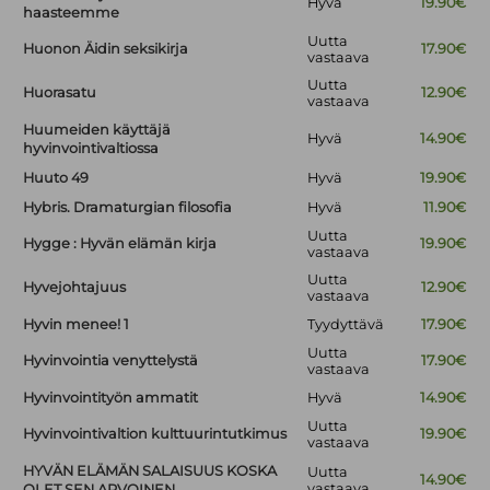
Hyvä
19.90€
haasteemme
Uutta
Huonon Äidin seksikirja
17.90€
vastaava
Uutta
Huorasatu
12.90€
vastaava
Huumeiden käyttäjä
Hyvä
14.90€
hyvinvointivaltiossa
Huuto 49
Hyvä
19.90€
Hybris. Dramaturgian filosofia
Hyvä
11.90€
Uutta
Hygge : Hyvän elämän kirja
19.90€
vastaava
Uutta
Hyvejohtajuus
12.90€
vastaava
Hyvin menee! 1
Tyydyttävä
17.90€
Uutta
Hyvinvointia venyttelystä
17.90€
vastaava
Hyvinvointityön ammatit
Hyvä
14.90€
Uutta
Hyvinvointivaltion kulttuurintutkimus
19.90€
vastaava
HYVÄN ELÄMÄN SALAISUUS KOSKA
Uutta
14.90€
vastaava
OLET SEN ARVOINEN