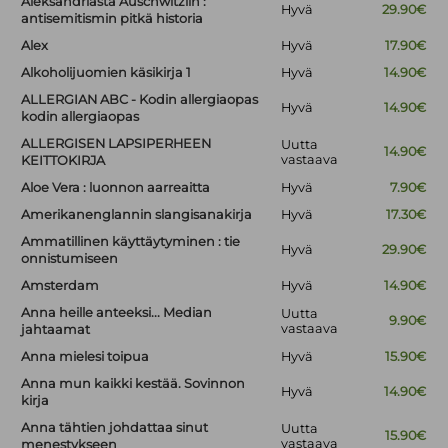
Aleksandriasta Auschwitziin :
Hyvä
29.90€
antisemitismin pitkä historia
Alex
Hyvä
17.90€
Alkoholijuomien käsikirja 1
Hyvä
14.90€
ALLERGIAN ABC - Kodin allergiaopas
Hyvä
14.90€
kodin allergiaopas
ALLERGISEN LAPSIPERHEEN
Uutta
14.90€
vastaava
KEITTOKIRJA
Aloe Vera : luonnon aarreaitta
Hyvä
7.90€
Amerikanenglannin slangisanakirja
Hyvä
17.30€
Ammatillinen käyttäytyminen : tie
Hyvä
29.90€
onnistumiseen
Amsterdam
Hyvä
14.90€
Anna heille anteeksi... Median
Uutta
9.90€
vastaava
jahtaamat
Anna mielesi toipua
Hyvä
15.90€
Anna mun kaikki kestää. Sovinnon
Hyvä
14.90€
kirja
Anna tähtien johdattaa sinut
Uutta
15.90€
vastaava
menestykseen