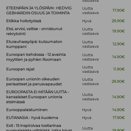
vastaava
ETEENPÄIN JA YLÖSPÄIN : HEDVIG
Uutta
17.90€
vastaava
GEBHARDIN OSUUS JA TOIMINTA
Etiikka hoitotyössä
Hyvä
29.90€
Etsi, arvioi, valitse - onnistunut
Uutta
19.90€
vastaava
rekrytointi
Eturauhassyöpä: kutsumaton
Uutta
12.90€
vastaava
kumppani
Euroopan kehdossa - 12 avainta
Uutta
14.90€
vastaava
myyttien ja pyhien Roomaan
Uutta
Euroopan rajat
11.90€
vastaava
Euroopan unionin oikeuden
Uutta
29.90€
vastaava
periaatteet ja perusvapaudet
EUROOPASTA EI MITÄÄN UUTTA -
Uutta
kansalaiset Euroopan unionia
14.90€
vastaava
etsimässä
Eurooppalaistuminen
Hyvä
14.90€
EUTANASIA - hyvä kuolema
Hyvä
17.90€
Exit : 15 inspiroivaa tositarinaa
Uutta
suomalaisista yrittäjistä, jotka loivat
19.90€