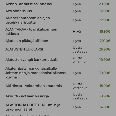
Airbnb : ansaitse asunnollasi
Hyvä
29.90€
Aito onnellisuus
Hyvä
31.90€
Aivopeili: autonomian ajan
Hyvä
22.90€
tieteiskirjallisuutta
AJAN TAKAA - toisinkatsomisen
Hyvä
15.90€
taidosta
Ajattelun pikkujättiläinen
Hyvä
20.10€
Uutta
AJATUSTEN LUKIJAKSI
26.90€
vastaava
Uutta
Ajatusten vangit karkumatkalla
19.90€
vastaava
Akatemiasta markkinapaikalle :
Johtaminen ja markkinointi aikansa
Hyvä
19.90€
kuvina
Uutta
Aki Hintsa - Voittamisen anatomia
15.90€
vastaava
Uutta
Akuutti - Potilaan käsikirja
19.90€
vastaava
ALASTON JA PUETTU. Ruumiin ja
Hyvä
14.90€
uskonnon ääret