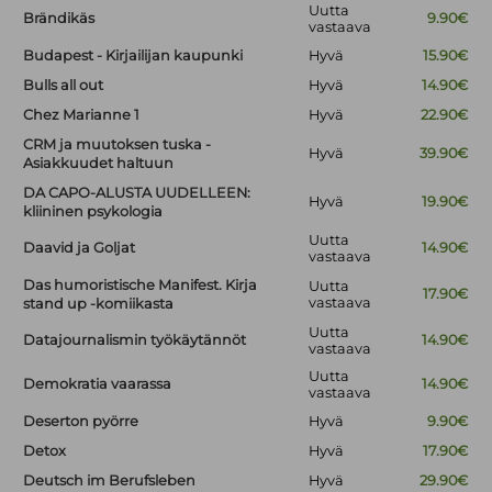
Uutta
Brändikäs
9.90€
vastaava
Budapest - Kirjailijan kaupunki
Hyvä
15.90€
Bulls all out
Hyvä
14.90€
Chez Marianne 1
Hyvä
22.90€
CRM ja muutoksen tuska -
Hyvä
39.90€
Asiakkuudet haltuun
DA CAPO-ALUSTA UUDELLEEN:
Hyvä
19.90€
kliininen psykologia
Uutta
Daavid ja Goljat
14.90€
vastaava
Das humoristische Manifest. Kirja
Uutta
17.90€
vastaava
stand up -komiikasta
Uutta
Datajournalismin työkäytännöt
14.90€
vastaava
Uutta
Demokratia vaarassa
14.90€
vastaava
Deserton pyörre
Hyvä
9.90€
Detox
Hyvä
17.90€
Deutsch im Berufsleben
Hyvä
29.90€