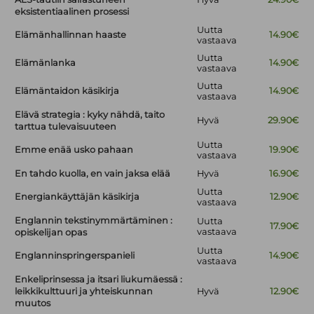
eksistentiaalinen prosessi
Uutta
Elämänhallinnan haaste
14.90€
vastaava
Uutta
Elämänlanka
14.90€
vastaava
Uutta
Elämäntaidon käsikirja
14.90€
vastaava
Elävä strategia : kyky nähdä, taito
Hyvä
29.90€
tarttua tulevaisuuteen
Uutta
Emme enää usko pahaan
19.90€
vastaava
En tahdo kuolla, en vain jaksa elää
Hyvä
16.90€
Uutta
Energiankäyttäjän käsikirja
12.90€
vastaava
Englannin tekstinymmärtäminen :
Uutta
17.90€
vastaava
opiskelijan opas
Uutta
Englanninspringerspanieli
14.90€
vastaava
Enkeliprinsessa ja itsari liukumäessä :
leikkikulttuuri ja yhteiskunnan
Hyvä
12.90€
muutos