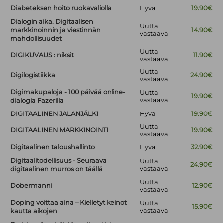
Diabeteksen hoito ruokavaliolla
Hyvä
19.90€
Dialogin aika. Digitaalisen
Uutta
markkinoinnin ja viestinnän
14.90€
vastaava
mahdollisuudet
Uutta
DIGIKUVAUS : niksit
11.90€
vastaava
Uutta
Digilogistiikka
24.90€
vastaava
Digimakupaloja - 100 päivää online-
Uutta
19.90€
vastaava
dialogia Fazerilla
DIGITAALINEN JALANJÄLKI
Hyvä
19.90€
Uutta
DIGITAALINEN MARKKINOINTI
19.90€
vastaava
Digitaalinen taloushallinto
Hyvä
32.90€
Digitaalitodellisuus - Seuraava
Uutta
24.90€
vastaava
digitaalinen murros on täällä
Uutta
Dobermanni
12.90€
vastaava
Doping voittaa aina – Kielletyt keinot
Uutta
15.90€
vastaava
kautta aikojen