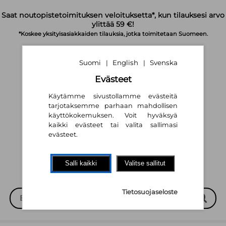
Siirry pääsisältöön
Saat noutopistetoimituksen veloituksetta*, kun tilauksesi arvo
ylittää 59 €!
*Koskee yksityisasiakkaiden tilauksia, jotka toimitetaan Suomeen.
Suomi
English
Svenska
|
|
Evästeet
Käytämme sivustollamme evästeitä
tarjotaksemme parhaan mahdollisen
käyttökokemuksen. Voit hyväksyä
Suomi
English
Svenska
|
|
kaikki evästeet tai valita sallimasi
evästeet.
Salli kaikki
Valitse sallitut
Tietosuojaseloste