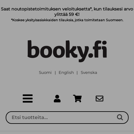
Siirry pääsisältöön
Saat noutopistetoimituksen veloituksetta*, kun tilauksesi arvo
ylittää 59 €!
*Koskee yksityisasiakkaiden tilauksia, jotka toimitetaan Suomeen.
Suomi
English
Svenska
|
|