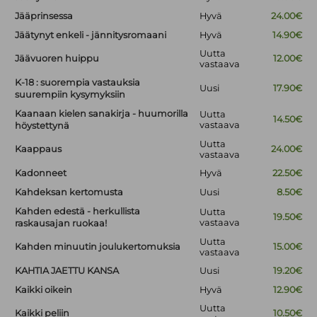
Jääprinsessa
Hyvä
24.00€
Jäätynyt enkeli - jännitysromaani
Hyvä
14.90€
Uutta
Jäävuoren huippu
12.00€
vastaava
K-18 : suorempia vastauksia
Uusi
17.90€
suurempiin kysymyksiin
Kaanaan kielen sanakirja - huumorilla
Uutta
14.50€
vastaava
höystettynä
Uutta
Kaappaus
24.00€
vastaava
Kadonneet
Hyvä
22.50€
Kahdeksan kertomusta
Uusi
8.50€
Kahden edestä - herkullista
Uutta
19.50€
vastaava
raskausajan ruokaa!
Uutta
Kahden minuutin joulukertomuksia
15.00€
vastaava
KAHTIA JAETTU KANSA
Uusi
19.20€
Kaikki oikein
Hyvä
12.90€
Uutta
Kaikki peliin
10.50€