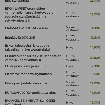
Erilaista elämää
25.00€
vastaava
ERON LAPSET eronneiden
vanhempien lapset kertovat eron
Uutta
16.00€
vastaava
seurauksista elämässään ja
selviytymisestään
Uutta
ERÄMAA OPETTI 5 Moos 1-34
14.90€
vastaava
Uutta
Eränkävijä 2010-2011
12.50€
vastaava
Eskon taipaleelta : lakeudelta
Hyvä
14.90€
taivaallisen näyn toteuttajaksi
Et kuitenkaan usko : Ville Haapasalon
Uutta
22.80€
vastaava
varhaisvuodet Venäjällä
Et ole yksin : sanoja suruun
Hyvä
12.90€
Uutta
Ettemme menettäisi yhtäkään
19.50€
vastaava
Uutta
Euroopan juutalaisten kutsu
22.00€
vastaava
Uutta
EUROSANAKIRJA uudistettu laitos
19.90€
vastaava
EVANKELISEN HERÄTYSLIIKKEEN
Hyvä
12.00€
SYDÄNÄÄNIÄ