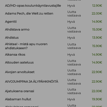
AD/HD-opas koulunkäyntiavustajille
Hyvä
12.90€
Uutta
Adams Pech, die Welt zu retten
22.00€
vastaava
Agentti
Hyvä
14.90€
Uutta
Ahdistava armo
15.00€
vastaava
Ahdistus
Hyvä
13.90€
Ahistaa! - mistä apu nuoren
Uutta
15.90€
vastaava
ahdistukseen?
Aikansa rikos
Hyvä
14.90€
Uutta
Aitouden aateluus
14.90€
vastaava
Uutta
Aivojen arvoitukset
22.90€
vastaava
Uutta
AIVOJUMPPAA JA ÄLYPÄHKINÖITÄ
22.90€
vastaava
Uutta
Ajatuksena oranssi
22.00€
vastaava
Alabaman hullut
Hyvä
19.90€
Uutta