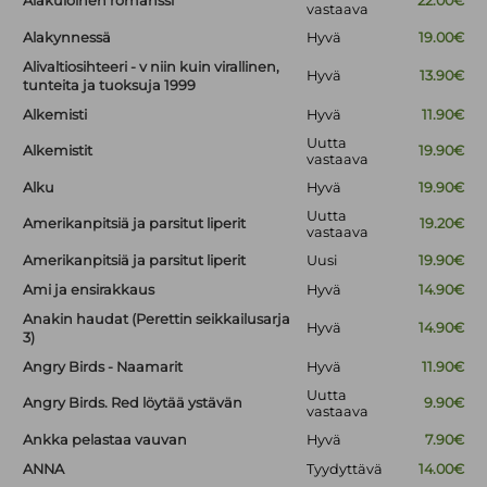
Alakuloinen romanssi
22.00€
vastaava
Alakynnessä
Hyvä
19.00€
Alivaltiosihteeri - v niin kuin virallinen,
Hyvä
13.90€
tunteita ja tuoksuja 1999
Alkemisti
Hyvä
11.90€
Uutta
Alkemistit
19.90€
vastaava
Alku
Hyvä
19.90€
Uutta
Amerikanpitsiä ja parsitut liperit
19.20€
vastaava
Amerikanpitsiä ja parsitut liperit
Uusi
19.90€
Ami ja ensirakkaus
Hyvä
14.90€
Anakin haudat (Perettin seikkailusarja
Hyvä
14.90€
3)
Angry Birds - Naamarit
Hyvä
11.90€
Uutta
Angry Birds. Red löytää ystävän
9.90€
vastaava
Ankka pelastaa vauvan
Hyvä
7.90€
ANNA
Tyydyttävä
14.00€