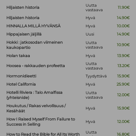
Uutta
Hiljaisten historia
11.90€
vastaava
Hiljaisten historia
Hyvä
14.90€
HINNALLA MILLÄ HYVÄNSÄ
Hyvä
10.00€
Hippajaisen jäljillä
Uusi
14.90€
Hokki : jatkosodan viimeinen
Uutta
10.90€
vastaava
kaukopartio
Holan takaa
Hyvä
13.90€
Uutta
Hoosea - rakkauden profeetta
13.20€
vastaava
Hormonidieetti
Tyydyttävä
15.90€
Hotel California
Hyvä
25.90€
Hotelli Riviera : Talo Amalfissa
Uutta
12.00€
vastaava
(yhteisnide)
Houkutus / Rakas velvollisuus /
Hyvä
15.90€
Kesähäät
How I Raised Myself From Failure to
Hyvä
12.00€
Success in Selling
Uutta
How to Read the Bible for All Its Worth
16.80€