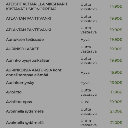
ATEISTIT ALTTARILLA MIKSI PAPIT
Uutta
14.90€
vastaava
KIISTÄVÄT USKONOPPEJA?
Uutta
ATLANTAN PANTTIVANKI
19.90€
vastaava
Uutta
ATLANTAN PANTTIVANKI
19.90€
vastaava
Aunuksen terässade
Hyvä
19.90€
Uutta
AURINKO LASKEE
19.90€
vastaava
Uutta
Aurinko pysyi paikallaan
19.90€
vastaava
AURINKOISIA AJATUKSIA kohti
Hyvä
15.90€
onnellisempaa elämää
Aurinkomyrsky
Hyvä
13.90€
Uutta
Avioliitto
11.90€
vastaava
Avioliitto-opas
Uusi
19.90€
Uutta
Avoimella sydämellä
21.00€
vastaava
Uutta
Avoimella sydämellä
21.00€
vastaava