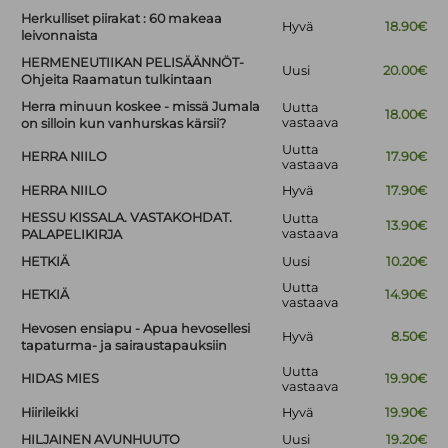
Herkulliset piirakat : 60 makeaa
Hyvä
18.90€
leivonnaista
HERMENEUTIIKAN PELISÄÄNNÖT-
Uusi
20.00€
Ohjeita Raamatun tulkintaan
Herra minuun koskee - missä Jumala
Uutta
18.00€
vastaava
on silloin kun vanhurskas kärsii?
Uutta
HERRA NIILO
17.90€
vastaava
HERRA NIILO
Hyvä
17.90€
HESSU KISSALA. VASTAKOHDAT.
Uutta
13.90€
vastaava
PALAPELIKIRJA
HETKIÄ
Uusi
10.20€
Uutta
HETKIÄ
14.90€
vastaava
Hevosen ensiapu - Apua hevosellesi
Hyvä
8.50€
tapaturma- ja sairaustapauksiin
Uutta
HIDAS MIES
19.90€
vastaava
Hiirileikki
Hyvä
19.90€
HILJAINEN AVUNHUUTO
Uusi
19.20€