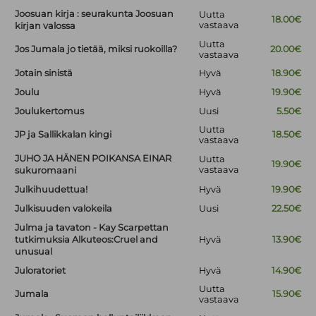
Joosuan kirja : seurakunta Joosuan
Uutta
18.00€
vastaava
kirjan valossa
Uutta
Jos Jumala jo tietää, miksi ruokoilla?
20.00€
vastaava
Jotain sinistä
Hyvä
18.90€
Joulu
Hyvä
19.90€
Joulukertomus
Uusi
5.50€
Uutta
JP ja Sallikkalan kingi
18.50€
vastaava
JUHO JA HÄNEN POIKANSA EINAR
Uutta
19.90€
vastaava
sukuromaani
Julkihuudettua!
Hyvä
19.90€
Julkisuuden valokeila
Uusi
22.50€
Julma ja tavaton - Kay Scarpettan
tutkimuksia Alkuteos:Cruel and
Hyvä
13.90€
unusual
Juloratoriet
Hyvä
14.90€
Uutta
Jumala
15.90€
vastaava