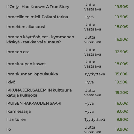
Uutta
If Only I Had Known: A True Story
19.90€
vastaava
Ihmeellinen mieli. Poikani tarina
Hyvä
19.90€
Uutta
Ihmeiden aikakausi
18.00€
vastaava
Ihmisen käyttöohjeet - kymmenen
Uutta
16.90€
vastaava
käskyä - taakka vai siunaus?
Uutta
Ihmisen osa
12.90€
vastaava
Uutta
Ihmiskaupan kasvot
18.00€
vastaava
Ihmiskunnan loppulaukka
Tyydyttävä
15.60€
Ikiyö
Hyvä
19.90€
IKKUNA JERUSALEMIIN kulttuuria
Uutta
19.20€
vastaava
katuja kulkijoita
IKUISEN RAKKAUDEN SAARI
Hyvä
16.00€
Ikämiessarja
Hyvä
9.00€
Illan tullen
Tyydyttävä
9.90€
Uutta
Ilo
19.90€
vastaava