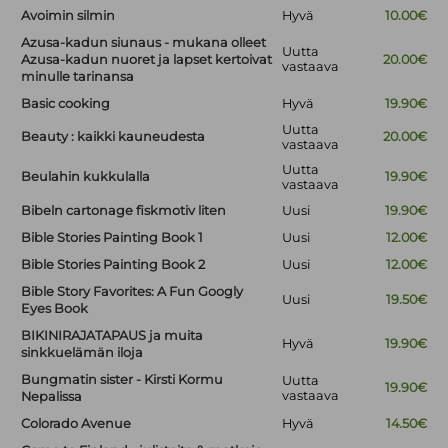
Avoimin silmin
Hyvä
10.00€
Azusa-kadun siunaus - mukana olleet
Uutta
Azusa-kadun nuoret ja lapset kertoivat
20.00€
vastaava
minulle tarinansa
Basic cooking
Hyvä
19.90€
Uutta
Beauty : kaikki kauneudesta
20.00€
vastaava
Uutta
Beulahin kukkulalla
19.90€
vastaava
Bibeln cartonage fiskmotiv liten
Uusi
19.90€
Bible Stories Painting Book 1
Uusi
12.00€
Bible Stories Painting Book 2
Uusi
12.00€
Bible Story Favorites: A Fun Googly
Uusi
19.50€
Eyes Book
BIKINIRAJATAPAUS ja muita
Hyvä
19.90€
sinkkuelämän iloja
Bungmatin sister - Kirsti Kormu
Uutta
19.90€
vastaava
Nepalissa
Colorado Avenue
Hyvä
14.50€