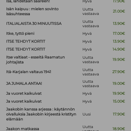
Isä, lähdetään saareen!
Hyvä
17.90€
Isän kaipuu : mielen sovinto
Uutta
21.00€
vastaava
isäsuhteessa
Uutta
ITALIALAISTA 30 MINUUTISSA
13.90€
vastaava
Itke, tyttö pieni
Hyvä
17.00€
ITSE TEHDYT KORTIT
Hyvä
13.90€
ITSE TEHDYT KORTIT
Hyvä
14.90€
Itse valtiaat - esseitä Raamatun
Uutta
19.90€
vastaava
johtajista
Uutta
Itä-Karjalan valtaus 1941
27.90€
vastaava
Uutta
JA JUMALA ANTAA!
19.00€
vastaava
Ja vuoret kaikuivat
Hyvä
19.90€
Ja vuoret kaikuivat
Hyvä
15.00€
Jaakobin kanssa arjessa : käytännön
oivalluksia Jaakobin kirjeestä kristityn
Uusi
17.90€
elämään
Uutta
Jaakon matkassa
18.90€