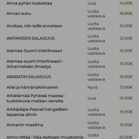
Anna pyhän koskettaa
Uusi
14.90€
Uutta
Annan suku
18.90€
vastaava
Uutta
Anokaa, niin teille annetaan
19.00€
vastaava
Uutta
ANTAMISEN SALAISUUS
12.90€
vastaava
Uutta
Aramea-Suomi Interlineaari
19.90€
vastaava
Aramea-suomi interlineaari -
Uutta
15.90€
vastaava
Johanneksen ilmestys
Uutta
ARARATIN SALAISUUS
19.90€
vastaava
Ariel ja hämähäkkinainen
Hyvä
13.90€
Arkielämää Pyhässä maassa :
Uusi
19.90€
tuokiokuvia matkan varrelta
Arkkipiispa Paavali hengellisen
Uutta
19.90€
vastaava
lapsensa silmin
Uutta
Armanin maailma
19.90€
vastaava
Uutta
Armo riittää : Hilja Aaltosen muistokirja
25.00€