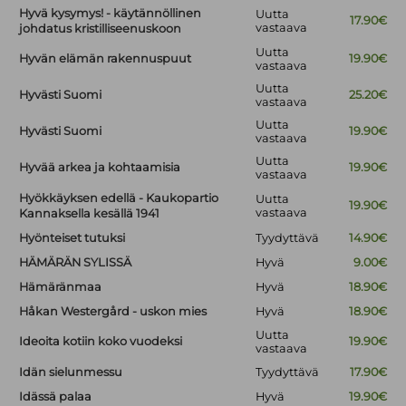
Hyvä kysymys! - käytännöllinen
Uutta
17.90€
vastaava
johdatus kristilliseenuskoon
Uutta
Hyvän elämän rakennuspuut
19.90€
vastaava
Uutta
Hyvästi Suomi
25.20€
vastaava
Uutta
Hyvästi Suomi
19.90€
vastaava
Uutta
Hyvää arkea ja kohtaamisia
19.90€
vastaava
Hyökkäyksen edellä - Kaukopartio
Uutta
19.90€
vastaava
Kannaksella kesällä 1941
Hyönteiset tutuksi
Tyydyttävä
14.90€
HÄMÄRÄN SYLISSÄ
Hyvä
9.00€
Hämäränmaa
Hyvä
18.90€
Håkan Westergård - uskon mies
Hyvä
18.90€
Uutta
Ideoita kotiin koko vuodeksi
19.90€
vastaava
Idän sielunmessu
Tyydyttävä
17.90€
Idässä palaa
Hyvä
19.90€