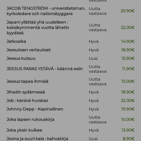
vastaava
JACOB TENGSTRÖM - universitetsman,
Uutta
29.90€
vastaava
kyrkoledare och nationsbyggare
Japani yllättää yhä uudelleen :
Uutta
kaksikymmentä vuotta lähetin
22.00€
vastaava
kyydissä
Jatkoaika
Hyvä
14.90€
Jeesuksen vertaukset
Hyvä
18.90€
Jeesus kutsuu
Uusi
15.90€
Uutta
JEESUS PARAS YSTÄVÄ - käännä esiin
11.90€
vastaava
Uutta
Jeesus tapaa ihmisiä
15.00€
vastaava
Jihadin sydämessä
Hyvä
18.90€
Job : kärsivä hurskas
Hyvä
22.00€
Johnny Depp - Kapinallinen
Hyvä
19.90€
Uutta
Joka lapsen rukouskirja
10.00€
vastaava
Joka yksin kulkee
Hyvä
13.90€
Joona ja suuri kala : kahvakirja
Uusi
8.90€