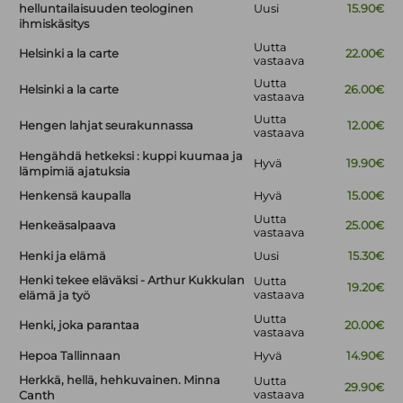
helluntailaisuuden teologinen
Uusi
15.90€
ihmiskäsitys
Uutta
Helsinki a la carte
22.00€
vastaava
Uutta
Helsinki a la carte
26.00€
vastaava
Uutta
Hengen lahjat seurakunnassa
12.00€
vastaava
Hengähdä hetkeksi : kuppi kuumaa ja
Hyvä
19.90€
lämpimiä ajatuksia
Henkensä kaupalla
Hyvä
15.00€
Uutta
Henkeäsalpaava
25.00€
vastaava
Henki ja elämä
Uusi
15.30€
Henki tekee eläväksi - Arthur Kukkulan
Uutta
19.20€
vastaava
elämä ja työ
Uutta
Henki, joka parantaa
20.00€
vastaava
Hepoa Tallinnaan
Hyvä
14.90€
Herkkä, hellä, hehkuvainen. Minna
Uutta
29.90€
vastaava
Canth