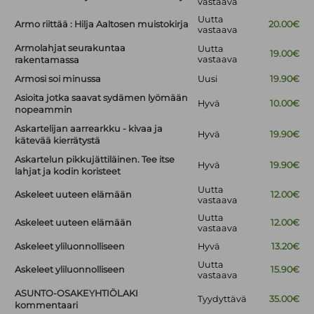
vastaava
Uutta
Armo riittää : Hilja Aaltosen muistokirja
20.00€
vastaava
Armolahjat seurakuntaa
Uutta
19.00€
vastaava
rakentamassa
Armosi soi minussa
Uusi
19.90€
Asioita jotka saavat sydämen lyömään
Hyvä
10.00€
nopeammin
Askartelijan aarrearkku - kivaa ja
Hyvä
19.90€
kätevää kierrätystä
Askartelun pikkujättiläinen. Tee itse
Hyvä
19.90€
lahjat ja kodin koristeet
Uutta
Askeleet uuteen elämään
12.00€
vastaava
Uutta
Askeleet uuteen elämään
12.00€
vastaava
Askeleet yliluonnolliseen
Hyvä
13.20€
Uutta
Askeleet yliluonnolliseen
15.90€
vastaava
ASUNTO-OSAKEYHTIÖLAKI
Tyydyttävä
35.00€
kommentaari