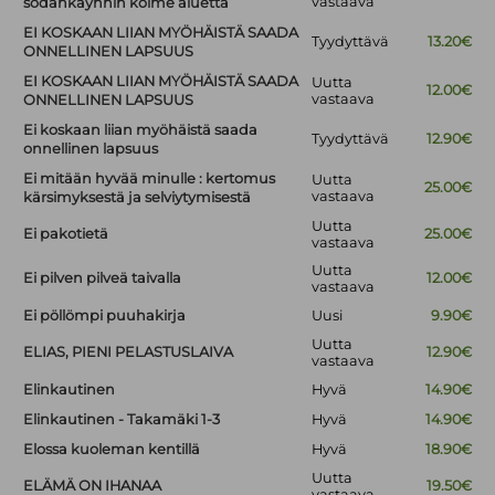
vastaava
sodankäynnin kolme aluetta
EI KOSKAAN LIIAN MYÖHÄISTÄ SAADA
Tyydyttävä
13.20€
ONNELLINEN LAPSUUS
EI KOSKAAN LIIAN MYÖHÄISTÄ SAADA
Uutta
12.00€
vastaava
ONNELLINEN LAPSUUS
Ei koskaan liian myöhäistä saada
Tyydyttävä
12.90€
onnellinen lapsuus
Ei mitään hyvää minulle : kertomus
Uutta
25.00€
vastaava
kärsimyksestä ja selviytymisestä
Uutta
Ei pakotietä
25.00€
vastaava
Uutta
Ei pilven pilveä taivalla
12.00€
vastaava
Ei pöllömpi puuhakirja
Uusi
9.90€
Uutta
ELIAS, PIENI PELASTUSLAIVA
12.90€
vastaava
Elinkautinen
Hyvä
14.90€
Elinkautinen - Takamäki 1-3
Hyvä
14.90€
Elossa kuoleman kentillä
Hyvä
18.90€
Uutta
ELÄMÄ ON IHANAA
19.50€
vastaava