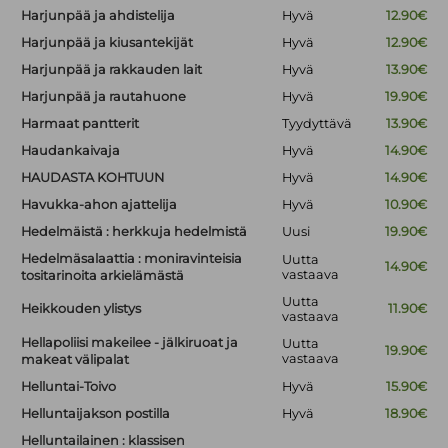
Harjunpää ja ahdistelija
Hyvä
12.90€
Harjunpää ja kiusantekijät
Hyvä
12.90€
Harjunpää ja rakkauden lait
Hyvä
13.90€
Harjunpää ja rautahuone
Hyvä
19.90€
Harmaat pantterit
Tyydyttävä
13.90€
Haudankaivaja
Hyvä
14.90€
HAUDASTA KOHTUUN
Hyvä
14.90€
Havukka-ahon ajattelija
Hyvä
10.90€
Hedelmäistä : herkkuja hedelmistä
Uusi
19.90€
Hedelmäsalaattia : moniravinteisia
Uutta
14.90€
vastaava
tositarinoita arkielämästä
Uutta
Heikkouden ylistys
11.90€
vastaava
Hellapoliisi makeilee - jälkiruoat ja
Uutta
19.90€
vastaava
makeat välipalat
Helluntai-Toivo
Hyvä
15.90€
Helluntaijakson postilla
Hyvä
18.90€
Helluntailainen : klassisen