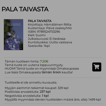
PALA TAIVASTA
PALA TAIVASTA
Kirjoittaja: Hämäläinen Riitta
Kustantaja: Päivä osakeyhtiö
ISBN: 9789524753296
Kieli: Suomi
Julkaisuvuosi: Ei tiedossa
Kuntoluokka: Uutta vastaava
Saatavilla: 1kpl
Tämän tuotteen hinta:
7.20€
Tämä tuote on uutena loppuunmyyty.
HUOM! Tämä tuote on myynnissä Omakaupassa
Lue lisää Omakaupasta
tämän linkin
kautta!
Tuotteelle ei ole annettu kuvausta.
Myyjän aiemmin tekemät kaupat: 329 kpl
Positiivisia arvosteluita:
237 kpl
Negatiivisia arvosteluita:
1 kpl
Myyjällä myynnissä olevien tuotteiden määrä (kts. alla): 1499 kpl