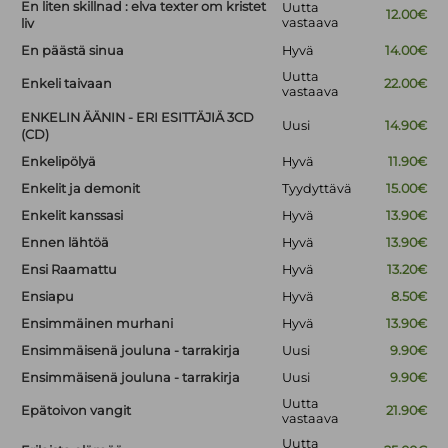
En liten skillnad : elva texter om kristet
Uutta
12.00€
vastaava
liv
En päästä sinua
Hyvä
14.00€
Uutta
Enkeli taivaan
22.00€
vastaava
ENKELIN ÄÄNIN - ERI ESITTÄJIÄ 3CD
Uusi
14.90€
(CD)
Enkelipölyä
Hyvä
11.90€
Enkelit ja demonit
Tyydyttävä
15.00€
Enkelit kanssasi
Hyvä
13.90€
Ennen lähtöä
Hyvä
13.90€
Ensi Raamattu
Hyvä
13.20€
Ensiapu
Hyvä
8.50€
Ensimmäinen murhani
Hyvä
13.90€
Ensimmäisenä jouluna - tarrakirja
Uusi
9.90€
Ensimmäisenä jouluna - tarrakirja
Uusi
9.90€
Uutta
Epätoivon vangit
21.90€
vastaava
Uutta