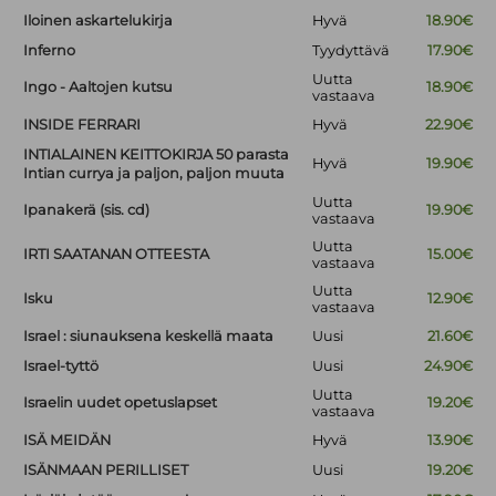
Iloinen askartelukirja
Hyvä
18.90€
Inferno
Tyydyttävä
17.90€
Uutta
Ingo - Aaltojen kutsu
18.90€
vastaava
INSIDE FERRARI
Hyvä
22.90€
INTIALAINEN KEITTOKIRJA 50 parasta
Hyvä
19.90€
Intian currya ja paljon, paljon muuta
Uutta
Ipanakerä (sis. cd)
19.90€
vastaava
Uutta
IRTI SAATANAN OTTEESTA
15.00€
vastaava
Uutta
Isku
12.90€
vastaava
Israel : siunauksena keskellä maata
Uusi
21.60€
Israel-tyttö
Uusi
24.90€
Uutta
Israelin uudet opetuslapset
19.20€
vastaava
ISÄ MEIDÄN
Hyvä
13.90€
ISÄNMAAN PERILLISET
Uusi
19.20€