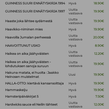
GUINNESS SUURI ENNÄTYSKIRJA 1994
Hyvä
18.90€
Uutta
GUINNESS SUURI ENNÄTYSKIRJA 1997
19.90€
vastaava
Uutta
Haaste joka lähtee sydämestä
19.90€
vastaava
Haavikko-niminen mies
Hyvä
19.90€
Uutta
Haavoilla Jumalan perheessä
20.00€
vastaava
HAAVOITTUNUT USKO
Hyvä
8.90€
Uutta
Haikea on aika jäähyväisten
12.20€
vastaava
Haikea on aika jäähyväisten -
Uutta
19.90€
vastaava
lohdutuksen sanoja suruun
Hakuna matata, ei huolta : Jaakko
Uusi
19.90€
Heinosen muistelmat
HALLA-OTTO: kiertävä kansansoittaja
Hyvä
19.90€
Hammaskeiju
Hyvä
19.90€
Hamsteripäiväkirjat 5
Hyvä
7.50€
Uutta
Hardwicks sauce eli Neilin tähteet
12.00€
vastaava