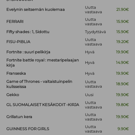
Uutta
Evelynin seitsemän kuolemaa
21.90€
vastaava
Uutta
FERRARI
15.90€
vastaava
Fifty shades : 1, Sidottu
Tyydyttävä
15.90€
Uutta
FISU-PIBLIA
19.20€
vastaava
Fortnite : suuri pelikirja
Hyvä
19.90€
Fortnite battle royal : mestaripelaajan
Hyvä
14.90€
kirja
Franseska
Hyvä
19.90€
Game of Thrones - valtaistuinpelin
Uutta
18.90€
vastaava
kulisseissa
Gekko
Uusi
19.90€
Uutta
GL SUOMALAISET KESÄKODIT -KIRJA
19.80€
vastaava
Uutta
Grillatun kera
19.90€
vastaava
Uutta
GUINNESS FOR GIRLS
9.90€
vastaava