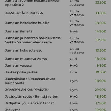
Jumala : Suomen helluntailiikkeen
Uutta
23.50€
vastaava
opetuksia 2
Uutta
JUMALA KÄY KIRKOSSA
19.50€
vastaava
Uutta
Jumalan hoitokeino huolille
18.00€
vastaava
Jumalan ihmeitä
Hyvä
14.90€
Jumalan ja ihmisten palveluksessa:
Uutta
19.90€
vastaava
Veikko Mannisen elämäkerta
Uutta
Jumalan koko sota-asu
10.50€
vastaava
Jumalan muuttava voima
Uusi
18.00€
Jumalan varassa
Hyvä
9.90€
Juokse poika juokse
Uusi
10.50€
Juustokakut : 60 suussasulavaa
Hyvä
18.90€
leivonnaista
JYVÄSKYLÄN KAUPPAKATU
Hyvä
29.90€
Jyväskylän seutu - Ihmistä varten
Hyvä
18.90€
Jättijuhla : jouluenkelin tarinat
Hyvä
17.90€
Jääkylmä
Hyvä
19.90€