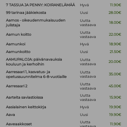
7 TASSUA JA PENNY: KOIRANELÄMÄÄ
Hyvä
11.90€
99 tarinaa jääkiekosta
Uusi
28.00€
Aamos - oikeudenmukaisuuden
Uutta
18.00€
vastaava
julistaja
Uutta
Aamun koitto
22.00€
vastaava
Aamunkoi
Hyvä
18.90€
Aamunkoitto
Uusi
21.50€
AAMUPALOJA: päivänavauksia
Uutta
20.00€
vastaava
kouluun ja kerhoihin
Aarresaari 1, kasvatus- ja
Uutta
35.00€
vastaava
opetussuunnitelma 6-8-vuotiaille
Uutta
Aarresaari 2
45.00€
vastaava
Uutta
Aarteita saviastioissa
15.90€
vastaava
Aasialainen keittokirja
Hyvä
19.90€
Aava
Uusi
19.90€
Uutta
Aaveaakkoset
11.90€
vastaava