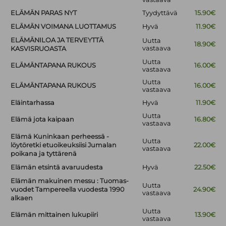
ELÄMÄN PARAS NYT
Tyydyttävä
15.90€
ELÄMÄN VOIMANA LUOTTAMUS
Hyvä
11.90€
ELÄMÄNILOA JA TERVEYTTÄ
Uutta
18.90€
vastaava
KASVISRUOASTA
Uutta
ELÄMÄNTAPANA RUKOUS
16.00€
vastaava
Uutta
ELÄMÄNTAPANA RUKOUS
16.00€
vastaava
Eläintarhassa
Hyvä
11.90€
Uutta
Elämä jota kaipaan
16.80€
vastaava
Elämä Kuninkaan perheessä -
Uutta
löytöretki etuoikeuksiisi Jumalan
22.00€
vastaava
poikana ja tyttärenä
Elämän etsintä avaruudesta
Hyvä
22.50€
Elämän makuinen messu : Tuomas-
Uutta
vuodet Tampereella vuodesta 1990
24.90€
vastaava
alkaen
Uutta
Elämän mittainen lukupiiri
13.90€
vastaava