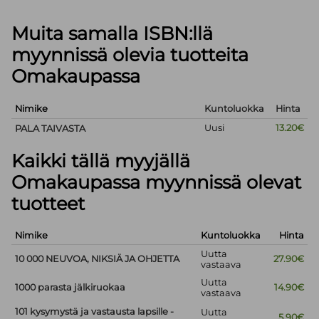
Muita samalla ISBN:llä
myynnissä olevia tuotteita
Omakaupassa
Nimike
Kuntoluokka
Hinta
Uusi
13.20€
PALA TAIVASTA
Kaikki tällä myyjällä
Omakaupassa myynnissä olevat
tuotteet
Nimike
Kuntoluokka
Hinta
Uutta
10 000 NEUVOA, NIKSIÄ JA OHJETTA
27.90€
vastaava
Uutta
1000 parasta jälkiruokaa
14.90€
vastaava
101 kysymystä ja vastausta lapsille -
Uutta
5.90€