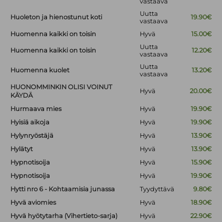
vastaava
Uutta
Huoleton ja hienostunut koti
19.90€
vastaava
Huomenna kaikki on toisin
Hyvä
15.00€
Uutta
Huomenna kaikki on toisin
12.20€
vastaava
Uutta
Huomenna kuolet
13.20€
vastaava
HUONOMMINKIN OLISI VOINUT
Hyvä
20.00€
KÄYDÄ
Hurmaava mies
Hyvä
19.90€
Hyisiä aikoja
Hyvä
19.90€
Hylynryöstäjä
Hyvä
13.90€
Hylätyt
Hyvä
13.90€
Hypnotisoija
Hyvä
15.90€
Hypnotisoija
Hyvä
19.90€
Hytti nro 6 - Kohtaamisia junassa
Tyydyttävä
9.80€
Hyvä aviomies
Hyvä
18.90€
Hyvä hyötytarha (Vihertieto-sarja)
Hyvä
22.90€