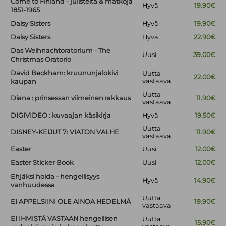
Come to Finland - julisteita & matkoja
Hyvä
19.90€
1851-1965
Daisy Sisters
Hyvä
19.90€
Daisy Sisters
Hyvä
22.90€
Das Weihnachtoratorium - The
Uusi
39.00€
Christmas Oratorio
David Beckham: kruununjalokivi
Uutta
22.00€
vastaava
kaupan
Uutta
Diana : prinsessan viimeinen rakkaus
11.90€
vastaava
DIGIVIDEO : kuvaajan käsikirja
Hyvä
19.50€
Uutta
DISNEY-KEIJUT 7: VIATON VALHE
11.90€
vastaava
Easter
Uusi
12.00€
Easter Sticker Book
Uusi
12.00€
Ehjäksi hoida - hengellisyys
Hyvä
14.90€
vanhuudessa
Uutta
EI APPELSIINI OLE AINOA HEDELMÄ
19.90€
vastaava
EI IHMISTÄ VASTAAN hengellisen
Uutta
15.90€