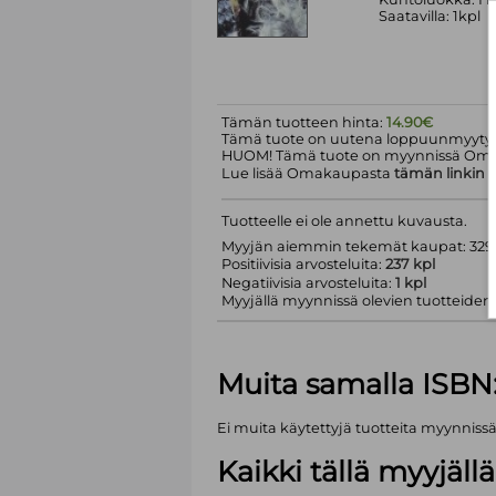
Saatavilla: 1kpl
Tämän tuotteen hinta:
14.90€
Tämä tuote on uutena loppuunmyyty.
HUOM! Tämä tuote on myynnissä Om
Lue lisää Omakaupasta
tämän linkin
k
Tuotteelle ei ole annettu kuvausta.
Myyjän aiemmin tekemät kaupat: 329 
Positiivisia arvosteluita:
237 kpl
Negatiivisia arvosteluita:
1 kpl
Myyjällä myynnissä olevien tuotteiden m
Muita samalla ISBN
Ei muita käytettyjä tuotteita myynniss
Kaikki tällä myyjäl