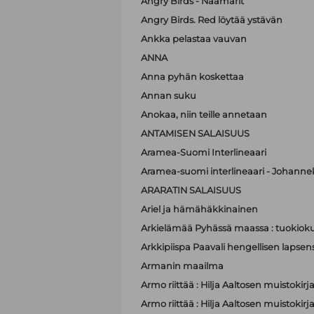
Angry Birds - Naamarit
Angry Birds. Red löytää ystävän
Ankka pelastaa vauvan
ANNA
Anna pyhän koskettaa
Annan suku
Anokaa, niin teille annetaan
ANTAMISEN SALAISUUS
Aramea-Suomi Interlineaari
Aramea-suomi interlineaari - Johanne
ARARATIN SALAISUUS
Ariel ja hämähäkkinainen
Arkielämää Pyhässä maassa : tuokioku
Arkkipiispa Paavali hengellisen lapsen
Armanin maailma
Armo riittää : Hilja Aaltosen muistokirj
Armo riittää : Hilja Aaltosen muistokirj