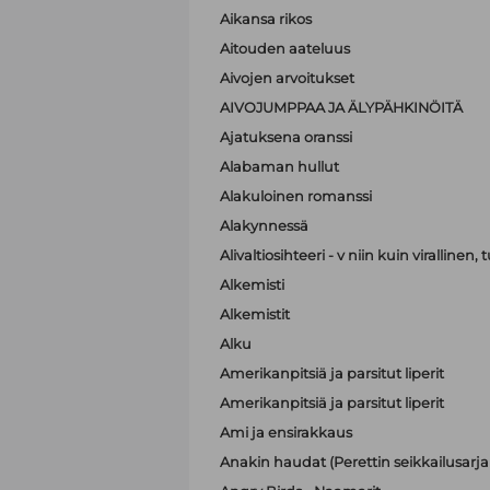
Aikansa rikos
Aitouden aateluus
Aivojen arvoitukset
AIVOJUMPPAA JA ÄLYPÄHKINÖITÄ
Ajatuksena oranssi
Alabaman hullut
Alakuloinen romanssi
Alakynnessä
Alivaltiosihteeri - v niin kuin virallinen
Alkemisti
Alkemistit
Alku
Amerikanpitsiä ja parsitut liperit
Amerikanpitsiä ja parsitut liperit
Ami ja ensirakkaus
Anakin haudat (Perettin seikkailusarja 