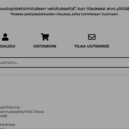
noutopistetoimituksen veloituksetta*, kun tilauksesi arvo ylittää
*Koskee yksityisasiakkaiden tilauksia, jotka toimitetaan Suomeen.
IRJAUDU
OSTOSKORI
TILAA UUTISKIRJE
ell Patricia
tannusosakeyhtiö Otava
9436
 tiedossa
yvä