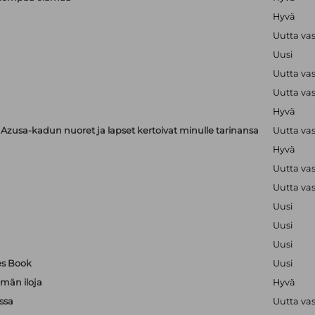
Hyvä
Uutta va
Uusi
Uutta va
Uutta va
Hyvä
zusa-kadun nuoret ja lapset kertoivat minulle tarinansa
Uutta va
Hyvä
Uutta va
Uutta va
Uusi
Uusi
Uusi
es Book
Uusi
män iloja
Hyvä
ssa
Uutta va