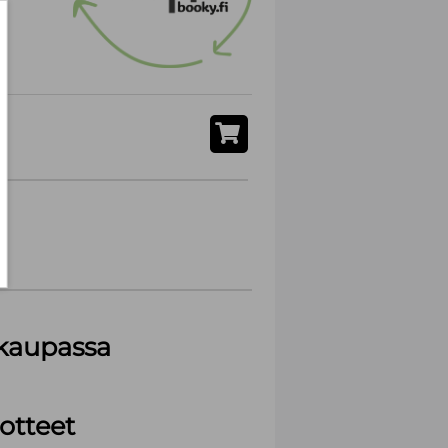
akaupassa
otteet