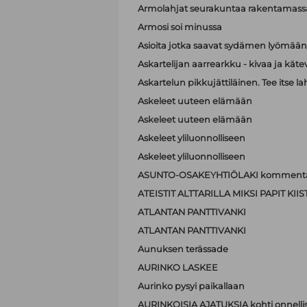
Armolahjat seurakuntaa rakentamass
Armosi soi minussa
Asioita jotka saavat sydämen lyömä
Askartelijan aarrearkku - kivaa ja käte
Askartelun pikkujättiläinen. Tee itse la
Askeleet uuteen elämään
Askeleet uuteen elämään
Askeleet yliluonnolliseen
Askeleet yliluonnolliseen
ASUNTO-OSAKEYHTIÖLAKI kommenta
ATEISTIT ALTTARILLA MIKSI PAPIT K
ATLANTAN PANTTIVANKI
ATLANTAN PANTTIVANKI
Aunuksen terässade
AURINKO LASKEE
Aurinko pysyi paikallaan
AURINKOISIA AJATUKSIA kohti onnell