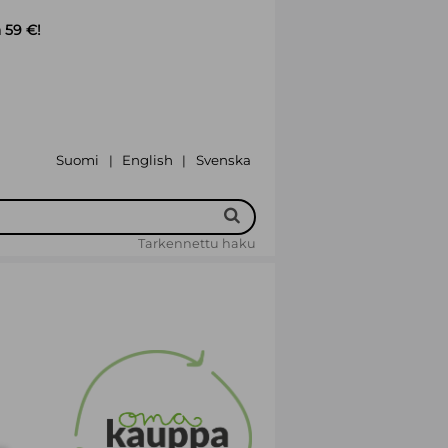
 59 €!
Suomi
English
Svenska
|
|
Tarkennettu haku