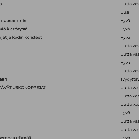
a
Uutta va
Uusi
än nopeammin
Hyvä
vää kierrätystä
Hyvä
hjat ja kodin koristeet
Hyvä
Uutta va
Uutta va
Hyvä
Uutta va
ari
Tyydyttä
IISTÄVÄT USKONOPPEJA?
Uutta va
Uutta va
Uutta va
Hyvä
Uutta va
Uutta va
isempaa elämää
Hyvä