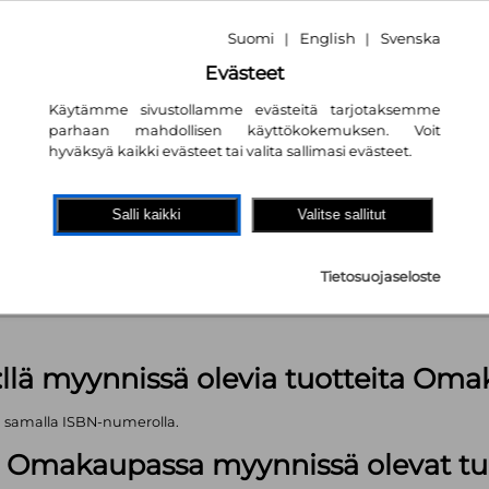
Suomi
English
Svenska
|
|
Evästeet
Käytämme sivustollamme evästeitä tarjotaksemme
parhaan mahdollisen käyttökokemuksen. Voit
hyväksyä kaikki evästeet tai valita sallimasi evästeet.
akaupassa
autta!
Salli kaikki
Valitse sallitut
kpl
Tietosuojaseloste
äärä (kts. alla): 1499 kpl
:llä myynnissä olevia tuotteita Om
ä samalla ISBN-numerolla.
lä Omakaupassa myynnissä olevat tu