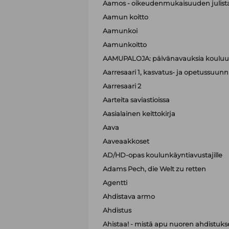
Aamos - oikeudenmukaisuuden julist
Aamun koitto
Aamunkoi
Aamunkoitto
AAMUPALOJA: päivänavauksia kouluun
Aarresaari 1, kasvatus- ja opetussuunni
Aarresaari 2
Aarteita saviastioissa
Aasialainen keittokirja
Aava
Aaveaakkoset
AD/HD-opas koulunkäyntiavustajille
Adams Pech, die Welt zu retten
Agentti
Ahdistava armo
Ahdistus
Ahistaa! - mistä apu nuoren ahdistuk