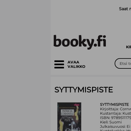
Siirry pääsisältöön
Saat 
K
AVAA
VALIKKO
SYTTYMISPISTE
SYTTYMISPISTE
Kirjoittaja: Cornw
Kustantaja: Kus
ISBN: 978951117
Kieli: Suomi
Julkaisuvuosi: Ei
Kuntoluokka: H