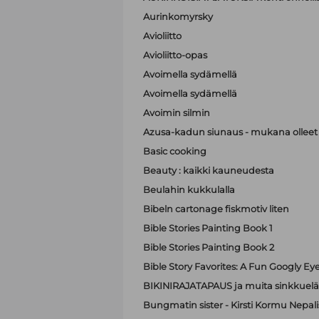
Aurinkomyrsky
Avioliitto
Avioliitto-opas
Avoimella sydämellä
Avoimella sydämellä
Avoimin silmin
Azusa-kadun siunaus - mukana olleet A
Basic cooking
Beauty : kaikki kauneudesta
Beulahin kukkulalla
Bibeln cartonage fiskmotiv liten
Bible Stories Painting Book 1
Bible Stories Painting Book 2
Bible Story Favorites: A Fun Googly Ey
BIKINIRAJATAPAUS ja muita sinkkuelä
Bungmatin sister - Kirsti Kormu Nepali