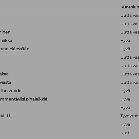
Kuntolu
Uutta va
Uutta va
hminen
Uutta va
kniikka
Hyvä
erran eläessään
Hyvä
Uutta va
Uutta va
aista
Uutta va
viasta
Uutta va
llan vuodet
Hyvä
mmentäviisi pihaleikkiä
Hyvä
Hyvä
KAILU
Tyydyttä
Hyvä
Uusi