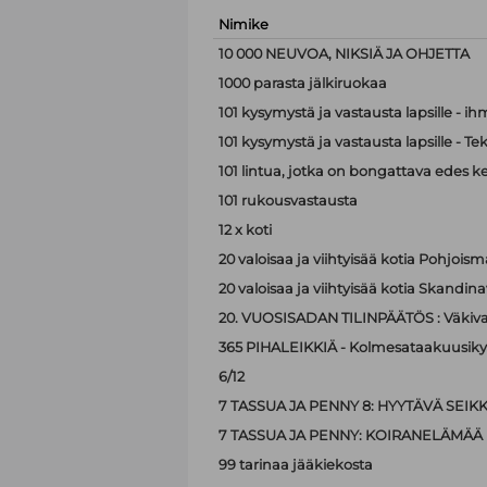
Nimike
10 000 NEUVOA, NIKSIÄ JA OHJETTA
1000 parasta jälkiruokaa
101 kysymystä ja vastausta lapsille - i
101 kysymystä ja vastausta lapsille - Te
101 lintua, jotka on bongattava edes k
101 rukousvastausta
12 x koti
20 valoisaa ja viihtyisää kotia Pohjoism
20 valoisaa ja viihtyisää kotia Skandina
20. VUOSISADAN TILINPÄÄTÖS : Väkiva
365 PIHALEIKKIÄ - Kolmesataakuusiky
6/12
7 TASSUA JA PENNY 8: HYYTÄVÄ SEIK
7 TASSUA JA PENNY: KOIRANELÄMÄÄ
99 tarinaa jääkiekosta