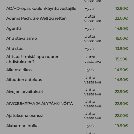
vastaava
AD/HD-opas koulunkäyntiavustajille
Hyvä
12.90€
Uutta
Adams Pech, die Welt zu retten
22.00€
vastaava
Agentti
Hyvä
14.90€
Uutta
Ahdistava armo
15.00€
vastaava
Ahdistus
Hyvä
13.90€
Ahistaa! - mistä apu nuoren
Uutta
15.90€
vastaava
ahdistukseen?
Aikansa rikos
Hyvä
14.90€
Uutta
Aitouden aateluus
14.90€
vastaava
Uutta
Aivojen arvoitukset
22.90€
vastaava
Uutta
AIVOJUMPPAA JA ÄLYPÄHKINÖITÄ
22.90€
vastaava
Uutta
Ajatuksena oranssi
22.00€
vastaava
Alabaman hullut
Hyvä
19.90€
Uutta