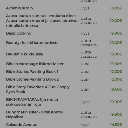
vastaava
Avoimin silmin
Hyvä
10.00€
Azusa-kadun siunaus - mukana olleet
Uutta
Azusa-kadun nuoret ja lapset kertoivat
20.00€
vastaava
minulle tarinansa
Basic cooking
Hyvä
19.90€
Uutta
Beauty : kaikki kauneudesta
20.00€
vastaava
Uutta
Beulahin kukkulalla
19.90€
vastaava
Bibeln cartonage fiskmotiv liten
Uusi
19.90€
Bible Stories Painting Book 1
Uusi
12.00€
Bible Stories Painting Book 2
Uusi
12.00€
Bible Story Favorites: A Fun Googly
Uusi
19.50€
Eyes Book
BIKINIRAJATAPAUS ja muita
Hyvä
19.90€
sinkkuelämän iloja
Bungmatin sister - Kirsti Kormu
Uutta
19.90€
vastaava
Nepalissa
Colorado Avenue
Hyvä
14.50€