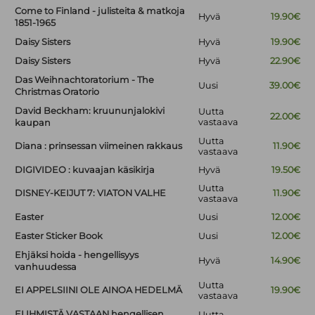
Come to Finland - julisteita & matkoja
Hyvä
19.90€
1851-1965
Daisy Sisters
Hyvä
19.90€
Daisy Sisters
Hyvä
22.90€
Das Weihnachtoratorium - The
Uusi
39.00€
Christmas Oratorio
David Beckham: kruununjalokivi
Uutta
22.00€
vastaava
kaupan
Uutta
Diana : prinsessan viimeinen rakkaus
11.90€
vastaava
DIGIVIDEO : kuvaajan käsikirja
Hyvä
19.50€
Uutta
DISNEY-KEIJUT 7: VIATON VALHE
11.90€
vastaava
Easter
Uusi
12.00€
Easter Sticker Book
Uusi
12.00€
Ehjäksi hoida - hengellisyys
Hyvä
14.90€
vanhuudessa
Uutta
EI APPELSIINI OLE AINOA HEDELMÄ
19.90€
vastaava
EI IHMISTÄ VASTAAN hengellisen
Uutta