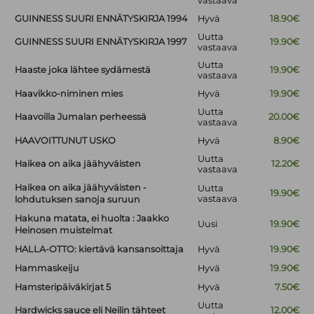
vastaava
GUINNESS SUURI ENNÄTYSKIRJA 1994
Hyvä
18.90€
Uutta
GUINNESS SUURI ENNÄTYSKIRJA 1997
19.90€
vastaava
Uutta
Haaste joka lähtee sydämestä
19.90€
vastaava
Haavikko-niminen mies
Hyvä
19.90€
Uutta
Haavoilla Jumalan perheessä
20.00€
vastaava
HAAVOITTUNUT USKO
Hyvä
8.90€
Uutta
Haikea on aika jäähyväisten
12.20€
vastaava
Haikea on aika jäähyväisten -
Uutta
19.90€
vastaava
lohdutuksen sanoja suruun
Hakuna matata, ei huolta : Jaakko
Uusi
19.90€
Heinosen muistelmat
HALLA-OTTO: kiertävä kansansoittaja
Hyvä
19.90€
Hammaskeiju
Hyvä
19.90€
Hamsteripäiväkirjat 5
Hyvä
7.50€
Uutta
Hardwicks sauce eli Neilin tähteet
12.00€