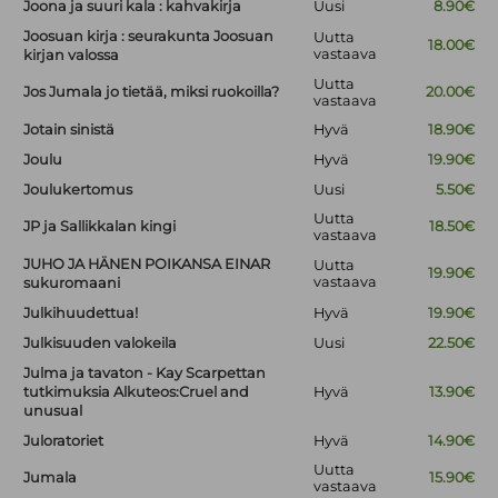
Joona ja suuri kala : kahvakirja
Uusi
8.90€
Joosuan kirja : seurakunta Joosuan
Uutta
18.00€
vastaava
kirjan valossa
Uutta
Jos Jumala jo tietää, miksi ruokoilla?
20.00€
vastaava
Jotain sinistä
Hyvä
18.90€
Joulu
Hyvä
19.90€
Joulukertomus
Uusi
5.50€
Uutta
JP ja Sallikkalan kingi
18.50€
vastaava
JUHO JA HÄNEN POIKANSA EINAR
Uutta
19.90€
vastaava
sukuromaani
Julkihuudettua!
Hyvä
19.90€
Julkisuuden valokeila
Uusi
22.50€
Julma ja tavaton - Kay Scarpettan
tutkimuksia Alkuteos:Cruel and
Hyvä
13.90€
unusual
Juloratoriet
Hyvä
14.90€
Uutta
Jumala
15.90€
vastaava