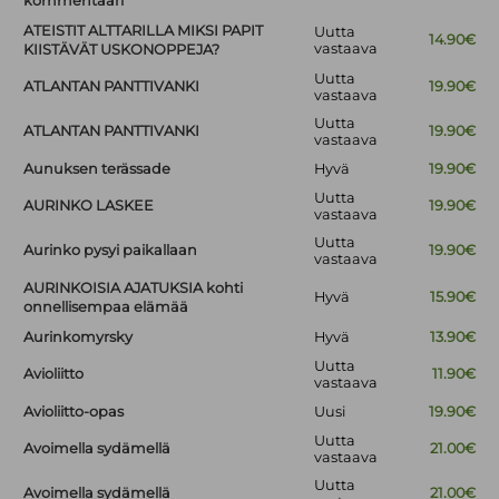
kommentaari
ATEISTIT ALTTARILLA MIKSI PAPIT
Uutta
14.90€
vastaava
KIISTÄVÄT USKONOPPEJA?
Uutta
ATLANTAN PANTTIVANKI
19.90€
vastaava
Uutta
ATLANTAN PANTTIVANKI
19.90€
vastaava
Aunuksen terässade
Hyvä
19.90€
Uutta
AURINKO LASKEE
19.90€
vastaava
Uutta
Aurinko pysyi paikallaan
19.90€
vastaava
AURINKOISIA AJATUKSIA kohti
Hyvä
15.90€
onnellisempaa elämää
Aurinkomyrsky
Hyvä
13.90€
Uutta
Avioliitto
11.90€
vastaava
Avioliitto-opas
Uusi
19.90€
Uutta
Avoimella sydämellä
21.00€
vastaava
Uutta
Avoimella sydämellä
21.00€