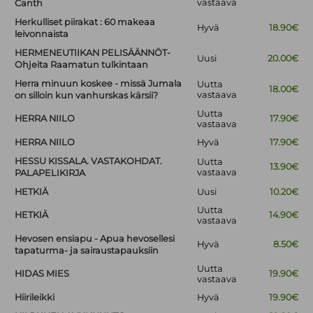
vastaava
Canth
Herkulliset piirakat : 60 makeaa
Hyvä
18.90€
leivonnaista
HERMENEUTIIKAN PELISÄÄNNÖT-
Uusi
20.00€
Ohjeita Raamatun tulkintaan
Herra minuun koskee - missä Jumala
Uutta
18.00€
vastaava
on silloin kun vanhurskas kärsii?
Uutta
HERRA NIILO
17.90€
vastaava
HERRA NIILO
Hyvä
17.90€
HESSU KISSALA. VASTAKOHDAT.
Uutta
13.90€
vastaava
PALAPELIKIRJA
HETKIÄ
Uusi
10.20€
Uutta
HETKIÄ
14.90€
vastaava
Hevosen ensiapu - Apua hevosellesi
Hyvä
8.50€
tapaturma- ja sairaustapauksiin
Uutta
HIDAS MIES
19.90€
vastaava
Hiirileikki
Hyvä
19.90€