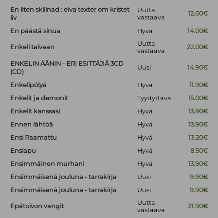
En liten skillnad : elva texter om kristet
Uutta
12.00€
vastaava
liv
En päästä sinua
Hyvä
14.00€
Uutta
Enkeli taivaan
22.00€
vastaava
ENKELIN ÄÄNIN - ERI ESITTÄJIÄ 3CD
Uusi
14.90€
(CD)
Enkelipölyä
Hyvä
11.90€
Enkelit ja demonit
Tyydyttävä
15.00€
Enkelit kanssasi
Hyvä
13.90€
Ennen lähtöä
Hyvä
13.90€
Ensi Raamattu
Hyvä
13.20€
Ensiapu
Hyvä
8.50€
Ensimmäinen murhani
Hyvä
13.90€
Ensimmäisenä jouluna - tarrakirja
Uusi
9.90€
Ensimmäisenä jouluna - tarrakirja
Uusi
9.90€
Uutta
Epätoivon vangit
21.90€
vastaava