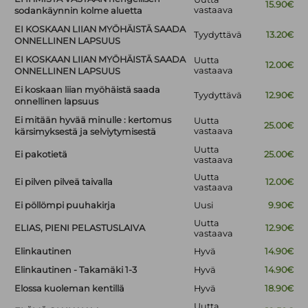
15.90€
vastaava
sodankäynnin kolme aluetta
EI KOSKAAN LIIAN MYÖHÄISTÄ SAADA
Tyydyttävä
13.20€
ONNELLINEN LAPSUUS
EI KOSKAAN LIIAN MYÖHÄISTÄ SAADA
Uutta
12.00€
vastaava
ONNELLINEN LAPSUUS
Ei koskaan liian myöhäistä saada
Tyydyttävä
12.90€
onnellinen lapsuus
Ei mitään hyvää minulle : kertomus
Uutta
25.00€
vastaava
kärsimyksestä ja selviytymisestä
Uutta
Ei pakotietä
25.00€
vastaava
Uutta
Ei pilven pilveä taivalla
12.00€
vastaava
Ei pöllömpi puuhakirja
Uusi
9.90€
Uutta
ELIAS, PIENI PELASTUSLAIVA
12.90€
vastaava
Elinkautinen
Hyvä
14.90€
Elinkautinen - Takamäki 1-3
Hyvä
14.90€
Elossa kuoleman kentillä
Hyvä
18.90€
Uutta