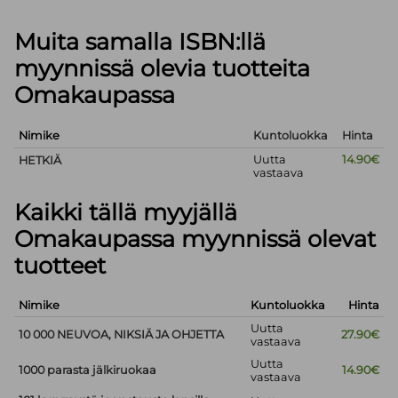
Muita samalla ISBN:llä
myynnissä olevia tuotteita
Omakaupassa
Nimike
Kuntoluokka
Hinta
Uutta
14.90€
HETKIÄ
vastaava
Kaikki tällä myyjällä
Omakaupassa myynnissä olevat
tuotteet
Nimike
Kuntoluokka
Hinta
Uutta
10 000 NEUVOA, NIKSIÄ JA OHJETTA
27.90€
vastaava
Uutta
1000 parasta jälkiruokaa
14.90€
vastaava