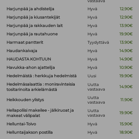
vastaava
Harjunpää ja ahdistelija
Hyvä
12.90€
Harjunpää ja kiusantekijät
Hyvä
12.90€
Harjunpää ja rakkauden lait
Hyvä
13.90€
Harjunpää ja rautahuone
Hyvä
19.90€
Harmaat pantterit
Tyydyttävä
13.90€
Haudankaivaja
Hyvä
14.90€
HAUDASTA KOHTUUN
Hyvä
14.90€
Havukka-ahon ajattelija
Hyvä
10.90€
Hedelmäistä : herkkuja hedelmistä
Uusi
19.90€
Hedelmäsalaattia : moniravinteisia
Uutta
14.90€
vastaava
tositarinoita arkielämästä
Uutta
Heikkouden ylistys
11.90€
vastaava
Hellapoliisi makeilee - jälkiruoat ja
Uutta
19.90€
vastaava
makeat välipalat
Helluntai-Toivo
Hyvä
15.90€
Helluntaijakson postilla
Hyvä
18.90€