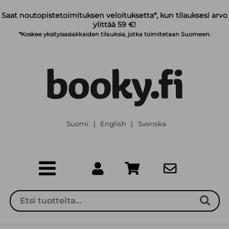
Siirry pääsisältöön
Saat noutopistetoimituksen veloituksetta*, kun tilauksesi arvo
ylittää 59 €!
*Koskee yksityisasiakkaiden tilauksia, jotka toimitetaan Suomeen.
Suomi
English
Svenska
|
|