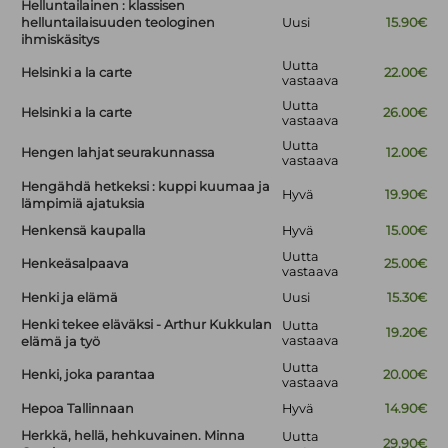
Helluntailainen : klassisen
helluntailaisuuden teologinen
Uusi
15.90€
ihmiskäsitys
Uutta
Helsinki a la carte
22.00€
vastaava
Uutta
Helsinki a la carte
26.00€
vastaava
Uutta
Hengen lahjat seurakunnassa
12.00€
vastaava
Hengähdä hetkeksi : kuppi kuumaa ja
Hyvä
19.90€
lämpimiä ajatuksia
Henkensä kaupalla
Hyvä
15.00€
Uutta
Henkeäsalpaava
25.00€
vastaava
Henki ja elämä
Uusi
15.30€
Henki tekee eläväksi - Arthur Kukkulan
Uutta
19.20€
vastaava
elämä ja työ
Uutta
Henki, joka parantaa
20.00€
vastaava
Hepoa Tallinnaan
Hyvä
14.90€
Herkkä, hellä, hehkuvainen. Minna
Uutta
29.90€