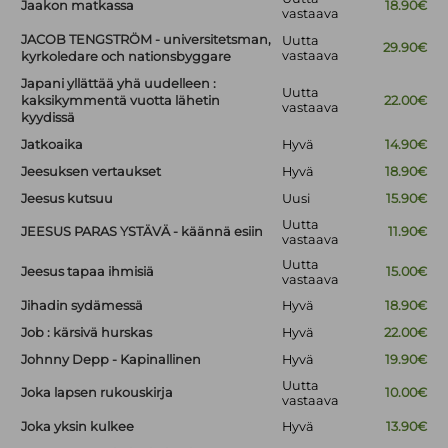
Jaakon matkassa
18.90€
vastaava
JACOB TENGSTRÖM - universitetsman,
Uutta
29.90€
vastaava
kyrkoledare och nationsbyggare
Japani yllättää yhä uudelleen :
Uutta
kaksikymmentä vuotta lähetin
22.00€
vastaava
kyydissä
Jatkoaika
Hyvä
14.90€
Jeesuksen vertaukset
Hyvä
18.90€
Jeesus kutsuu
Uusi
15.90€
Uutta
JEESUS PARAS YSTÄVÄ - käännä esiin
11.90€
vastaava
Uutta
Jeesus tapaa ihmisiä
15.00€
vastaava
Jihadin sydämessä
Hyvä
18.90€
Job : kärsivä hurskas
Hyvä
22.00€
Johnny Depp - Kapinallinen
Hyvä
19.90€
Uutta
Joka lapsen rukouskirja
10.00€
vastaava
Joka yksin kulkee
Hyvä
13.90€