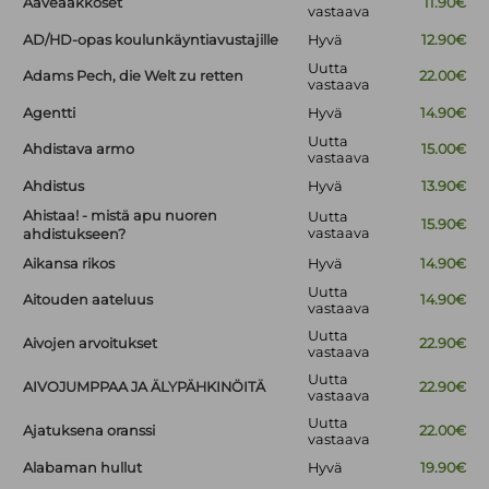
Aaveaakkoset
11.90€
vastaava
AD/HD-opas koulunkäyntiavustajille
Hyvä
12.90€
Uutta
Adams Pech, die Welt zu retten
22.00€
vastaava
Agentti
Hyvä
14.90€
Uutta
Ahdistava armo
15.00€
vastaava
Ahdistus
Hyvä
13.90€
Ahistaa! - mistä apu nuoren
Uutta
15.90€
vastaava
ahdistukseen?
Aikansa rikos
Hyvä
14.90€
Uutta
Aitouden aateluus
14.90€
vastaava
Uutta
Aivojen arvoitukset
22.90€
vastaava
Uutta
AIVOJUMPPAA JA ÄLYPÄHKINÖITÄ
22.90€
vastaava
Uutta
Ajatuksena oranssi
22.00€
vastaava
Alabaman hullut
Hyvä
19.90€