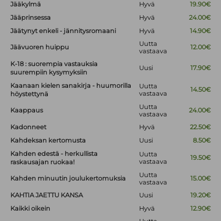
Jääkylmä
Hyvä
19.90€
Jääprinsessa
Hyvä
24.00€
Jäätynyt enkeli - jännitysromaani
Hyvä
14.90€
Uutta
Jäävuoren huippu
12.00€
vastaava
K-18 : suorempia vastauksia
Uusi
17.90€
suurempiin kysymyksiin
Kaanaan kielen sanakirja - huumorilla
Uutta
14.50€
vastaava
höystettynä
Uutta
Kaappaus
24.00€
vastaava
Kadonneet
Hyvä
22.50€
Kahdeksan kertomusta
Uusi
8.50€
Kahden edestä - herkullista
Uutta
19.50€
vastaava
raskausajan ruokaa!
Uutta
Kahden minuutin joulukertomuksia
15.00€
vastaava
KAHTIA JAETTU KANSA
Uusi
19.20€
Kaikki oikein
Hyvä
12.90€