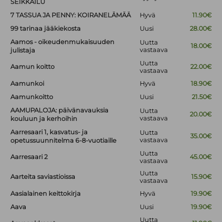
SEIKKAILU
7 TASSUA JA PENNY: KOIRANELÄMÄÄ
Hyvä
11.90€
99 tarinaa jääkiekosta
Uusi
28.00€
Aamos - oikeudenmukaisuuden
Uutta
18.00€
vastaava
julistaja
Uutta
Aamun koitto
22.00€
vastaava
Aamunkoi
Hyvä
18.90€
Aamunkoitto
Uusi
21.50€
AAMUPALOJA: päivänavauksia
Uutta
20.00€
vastaava
kouluun ja kerhoihin
Aarresaari 1, kasvatus- ja
Uutta
35.00€
vastaava
opetussuunnitelma 6-8-vuotiaille
Uutta
Aarresaari 2
45.00€
vastaava
Uutta
Aarteita saviastioissa
15.90€
vastaava
Aasialainen keittokirja
Hyvä
19.90€
Aava
Uusi
19.90€
Uutta