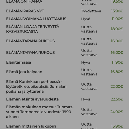
ELÄMÄ ON IHANAA
19.50€
vastaava
ELÄMÄN PARAS NYT
Tyydyttävä
15.90€
ELÄMÄN VOIMANA LUOTTAMUS
Hyvä
11.90€
ELÄMÄNILOA JA TERVEYTTÄ
Uutta
18.90€
vastaava
KASVISRUOASTA
Uutta
ELÄMÄNTAPANA RUKOUS
16.00€
vastaava
Uutta
ELÄMÄNTAPANA RUKOUS
16.00€
vastaava
Eläintarhassa
Hyvä
11.90€
Uutta
Elämä jota kaipaan
16.80€
vastaava
Elämä Kuninkaan perheessä -
Uutta
löytöretki etuoikeuksiisi Jumalan
22.00€
vastaava
poikana ja tyttärenä
Elämän etsintä avaruudesta
Hyvä
22.50€
Elämän makuinen messu : Tuomas-
Uutta
vuodet Tampereella vuodesta 1990
24.90€
vastaava
alkaen
Uutta
Elämän mittainen lukupiiri
13.90€
vastaava