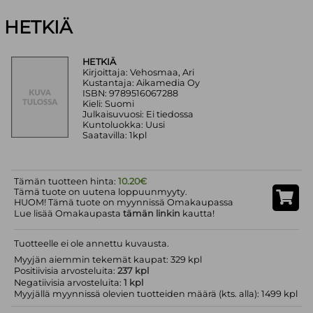
HETKIÄ
HETKIÄ
Kirjoittaja: Vehosmaa, Ari
Kustantaja: Aikamedia Oy
ISBN: 9789516067288
Kieli: Suomi
Julkaisuvuosi: Ei tiedossa
Kuntoluokka: Uusi
Saatavilla: 1kpl
Tämän tuotteen hinta:
10.20€
Tämä tuote on uutena loppuunmyyty.
HUOM! Tämä tuote on myynnissä Omakaupassa
Lue lisää Omakaupasta
tämän linkin
kautta!
Tuotteelle ei ole annettu kuvausta.
Myyjän aiemmin tekemät kaupat: 329 kpl
Positiivisia arvosteluita:
237 kpl
Negatiivisia arvosteluita:
1 kpl
Myyjällä myynnissä olevien tuotteiden määrä (kts. alla): 1499 kpl