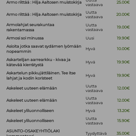
Uutta
Armo riittää : Hilja Aaltosen muistokirja
25.00€
vastaava
Uutta
Armo riittää : Hilja Aaltosen muistokirja
20.00€
vastaava
Armolahjat seurakuntaa
Uutta
19.00€
vastaava
rakentamassa
Armosi soi minussa
Uusi
19.90€
Asioita jotka saavat sydämen lyömään
Hyvä
10.00€
nopeammin
Askartelijan aarrearkku - kivaa ja
Hyvä
19.90€
kätevää kierrätystä
Askartelun pikkujättiläinen. Tee itse
Hyvä
19.90€
lahjat ja kodin koristeet
Uutta
Askeleet uuteen elämään
12.00€
vastaava
Uutta
Askeleet uuteen elämään
12.00€
vastaava
Askeleet yliluonnolliseen
Hyvä
13.20€
Uutta
Askeleet yliluonnolliseen
15.90€
vastaava
ASUNTO-OSAKEYHTIÖLAKI
Tyydyttävä
35.00€