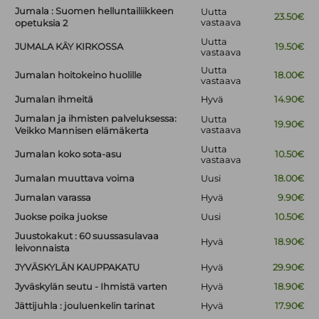
Jumala : Suomen helluntailiikkeen
Uutta
23.50€
vastaava
opetuksia 2
Uutta
JUMALA KÄY KIRKOSSA
19.50€
vastaava
Uutta
Jumalan hoitokeino huolille
18.00€
vastaava
Jumalan ihmeitä
Hyvä
14.90€
Jumalan ja ihmisten palveluksessa:
Uutta
19.90€
vastaava
Veikko Mannisen elämäkerta
Uutta
Jumalan koko sota-asu
10.50€
vastaava
Jumalan muuttava voima
Uusi
18.00€
Jumalan varassa
Hyvä
9.90€
Juokse poika juokse
Uusi
10.50€
Juustokakut : 60 suussasulavaa
Hyvä
18.90€
leivonnaista
JYVÄSKYLÄN KAUPPAKATU
Hyvä
29.90€
Jyväskylän seutu - Ihmistä varten
Hyvä
18.90€
Jättijuhla : jouluenkelin tarinat
Hyvä
17.90€