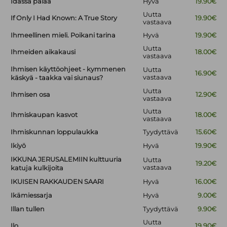
Idässä palaa
Hyvä
19.90€
Uutta
If Only I Had Known: A True Story
19.90€
vastaava
Ihmeellinen mieli. Poikani tarina
Hyvä
19.90€
Uutta
Ihmeiden aikakausi
18.00€
vastaava
Ihmisen käyttöohjeet - kymmenen
Uutta
16.90€
vastaava
käskyä - taakka vai siunaus?
Uutta
Ihmisen osa
12.90€
vastaava
Uutta
Ihmiskaupan kasvot
18.00€
vastaava
Ihmiskunnan loppulaukka
Tyydyttävä
15.60€
Ikiyö
Hyvä
19.90€
IKKUNA JERUSALEMIIN kulttuuria
Uutta
19.20€
vastaava
katuja kulkijoita
IKUISEN RAKKAUDEN SAARI
Hyvä
16.00€
Ikämiessarja
Hyvä
9.00€
Illan tullen
Tyydyttävä
9.90€
Uutta
Ilo
19.90€