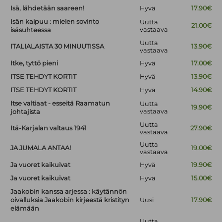
Isä, lähdetään saareen!
Hyvä
17.90€
Isän kaipuu : mielen sovinto
Uutta
21.00€
vastaava
isäsuhteessa
Uutta
ITALIALAISTA 30 MINUUTISSA
13.90€
vastaava
Itke, tyttö pieni
Hyvä
17.00€
ITSE TEHDYT KORTIT
Hyvä
13.90€
ITSE TEHDYT KORTIT
Hyvä
14.90€
Itse valtiaat - esseitä Raamatun
Uutta
19.90€
vastaava
johtajista
Uutta
Itä-Karjalan valtaus 1941
27.90€
vastaava
Uutta
JA JUMALA ANTAA!
19.00€
vastaava
Ja vuoret kaikuivat
Hyvä
19.90€
Ja vuoret kaikuivat
Hyvä
15.00€
Jaakobin kanssa arjessa : käytännön
oivalluksia Jaakobin kirjeestä kristityn
Uusi
17.90€
elämään
Uutta