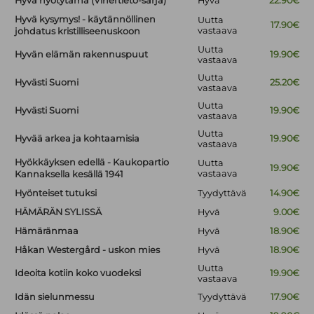
Hyvä hyötytarha (Vihertieto-sarja)
Hyvä
22.90€
Hyvä kysymys! - käytännöllinen
Uutta
17.90€
vastaava
johdatus kristilliseenuskoon
Uutta
Hyvän elämän rakennuspuut
19.90€
vastaava
Uutta
Hyvästi Suomi
25.20€
vastaava
Uutta
Hyvästi Suomi
19.90€
vastaava
Uutta
Hyvää arkea ja kohtaamisia
19.90€
vastaava
Hyökkäyksen edellä - Kaukopartio
Uutta
19.90€
vastaava
Kannaksella kesällä 1941
Hyönteiset tutuksi
Tyydyttävä
14.90€
HÄMÄRÄN SYLISSÄ
Hyvä
9.00€
Hämäränmaa
Hyvä
18.90€
Håkan Westergård - uskon mies
Hyvä
18.90€
Uutta
Ideoita kotiin koko vuodeksi
19.90€
vastaava
Idän sielunmessu
Tyydyttävä
17.90€