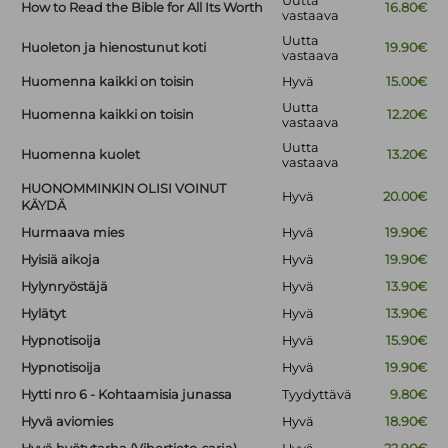
Uutta
How to Read the Bible for All Its Worth
16.80€
vastaava
Uutta
Huoleton ja hienostunut koti
19.90€
vastaava
Huomenna kaikki on toisin
Hyvä
15.00€
Uutta
Huomenna kaikki on toisin
12.20€
vastaava
Uutta
Huomenna kuolet
13.20€
vastaava
HUONOMMINKIN OLISI VOINUT
Hyvä
20.00€
KÄYDÄ
Hurmaava mies
Hyvä
19.90€
Hyisiä aikoja
Hyvä
19.90€
Hylynryöstäjä
Hyvä
13.90€
Hylätyt
Hyvä
13.90€
Hypnotisoija
Hyvä
15.90€
Hypnotisoija
Hyvä
19.90€
Hytti nro 6 - Kohtaamisia junassa
Tyydyttävä
9.80€
Hyvä aviomies
Hyvä
18.90€