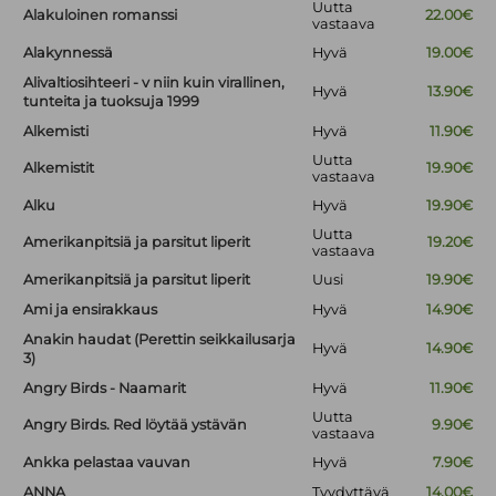
Uutta
Alakuloinen romanssi
22.00€
vastaava
Alakynnessä
Hyvä
19.00€
Alivaltiosihteeri - v niin kuin virallinen,
Hyvä
13.90€
tunteita ja tuoksuja 1999
Alkemisti
Hyvä
11.90€
Uutta
Alkemistit
19.90€
vastaava
Alku
Hyvä
19.90€
Uutta
Amerikanpitsiä ja parsitut liperit
19.20€
vastaava
Amerikanpitsiä ja parsitut liperit
Uusi
19.90€
Ami ja ensirakkaus
Hyvä
14.90€
Anakin haudat (Perettin seikkailusarja
Hyvä
14.90€
3)
Angry Birds - Naamarit
Hyvä
11.90€
Uutta
Angry Birds. Red löytää ystävän
9.90€
vastaava
Ankka pelastaa vauvan
Hyvä
7.90€
ANNA
Tyydyttävä
14.00€