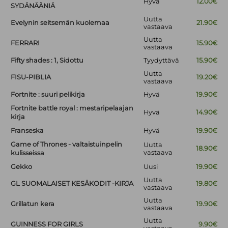
Hyvä
12.00€
SYDÄNÄÄNIÄ
Uutta
Evelynin seitsemän kuolemaa
21.90€
vastaava
Uutta
FERRARI
15.90€
vastaava
Fifty shades : 1, Sidottu
Tyydyttävä
15.90€
Uutta
FISU-PIBLIA
19.20€
vastaava
Fortnite : suuri pelikirja
Hyvä
19.90€
Fortnite battle royal : mestaripelaajan
Hyvä
14.90€
kirja
Franseska
Hyvä
19.90€
Game of Thrones - valtaistuinpelin
Uutta
18.90€
vastaava
kulisseissa
Gekko
Uusi
19.90€
Uutta
GL SUOMALAISET KESÄKODIT -KIRJA
19.80€
vastaava
Uutta
Grillatun kera
19.90€
vastaava
Uutta
GUINNESS FOR GIRLS
9.90€