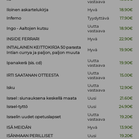
vastaava
Iloinen askartelukirja
Hyvä
18.90€
Inferno
Tyydyttävä
17.90€
Uutta
Ingo - Aaltojen kutsu
18.90€
vastaava
INSIDE FERRARI
Hyvä
22.90€
INTIALAINEN KEITTOKIRJA 50 parasta
Hyvä
19.90€
Intian currya ja paljon, paljon muuta
Uutta
Ipanakerä (sis. cd)
19.90€
vastaava
Uutta
IRTI SAATANAN OTTEESTA
15.00€
vastaava
Uutta
Isku
12.90€
vastaava
Israel : siunauksena keskellä maata
Uusi
21.60€
Israel-tyttö
Uusi
24.90€
Uutta
Israelin uudet opetuslapset
19.20€
vastaava
ISÄ MEIDÄN
Hyvä
13.90€
ISÄNMAAN PERILLISET
Uusi
19.20€