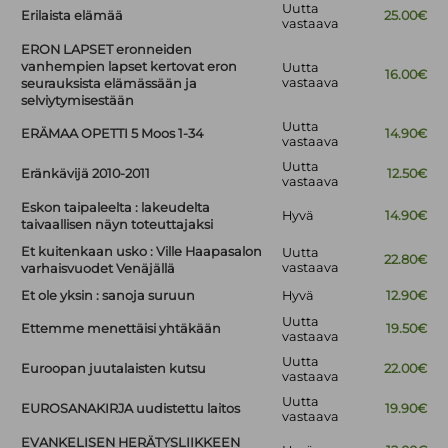
Uutta
Erilaista elämää
25.00€
vastaava
ERON LAPSET eronneiden
vanhempien lapset kertovat eron
Uutta
16.00€
vastaava
seurauksista elämässään ja
selviytymisestään
Uutta
ERÄMAA OPETTI 5 Moos 1-34
14.90€
vastaava
Uutta
Eränkävijä 2010-2011
12.50€
vastaava
Eskon taipaleelta : lakeudelta
Hyvä
14.90€
taivaallisen näyn toteuttajaksi
Et kuitenkaan usko : Ville Haapasalon
Uutta
22.80€
vastaava
varhaisvuodet Venäjällä
Et ole yksin : sanoja suruun
Hyvä
12.90€
Uutta
Ettemme menettäisi yhtäkään
19.50€
vastaava
Uutta
Euroopan juutalaisten kutsu
22.00€
vastaava
Uutta
EUROSANAKIRJA uudistettu laitos
19.90€
vastaava
EVANKELISEN HERÄTYSLIIKKEEN