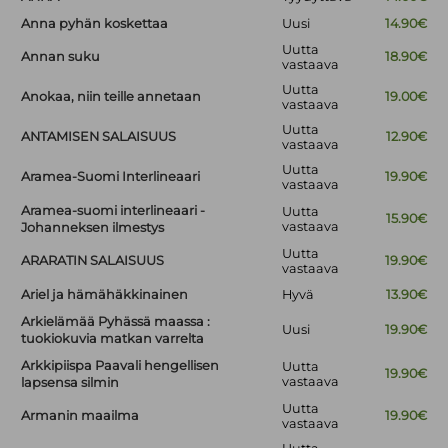
Anna pyhän koskettaa
Uusi
14.90€
Uutta
Annan suku
18.90€
vastaava
Uutta
Anokaa, niin teille annetaan
19.00€
vastaava
Uutta
ANTAMISEN SALAISUUS
12.90€
vastaava
Uutta
Aramea-Suomi Interlineaari
19.90€
vastaava
Aramea-suomi interlineaari -
Uutta
15.90€
vastaava
Johanneksen ilmestys
Uutta
ARARATIN SALAISUUS
19.90€
vastaava
Ariel ja hämähäkkinainen
Hyvä
13.90€
Arkielämää Pyhässä maassa :
Uusi
19.90€
tuokiokuvia matkan varrelta
Arkkipiispa Paavali hengellisen
Uutta
19.90€
vastaava
lapsensa silmin
Uutta
Armanin maailma
19.90€
vastaava