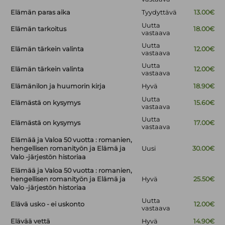
Elämän paras aika
Tyydyttävä
13.00€
Uutta
Elämän tarkoitus
18.00€
vastaava
Uutta
Elämän tärkein valinta
12.00€
vastaava
Uutta
Elämän tärkein valinta
12.00€
vastaava
Elämänilon ja huumorin kirja
Hyvä
18.90€
Uutta
Elämästä on kysymys
15.60€
vastaava
Uutta
Elämästä on kysymys
17.00€
vastaava
Elämää ja Valoa 50 vuotta : romanien,
hengellisen romanityön ja Elämä ja
Uusi
30.00€
Valo -järjestön historiaa
Elämää ja Valoa 50 vuotta : romanien,
hengellisen romanityön ja Elämä ja
Hyvä
25.50€
Valo -järjestön historiaa
Uutta
Elävä usko - ei uskonto
12.00€
vastaava
Elävää vettä
Hyvä
14.90€