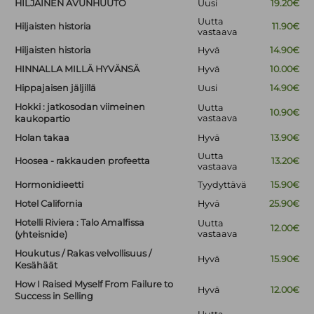
HILJAINEN AVUNHUUTO
Uusi
19.20€
Uutta
Hiljaisten historia
11.90€
vastaava
Hiljaisten historia
Hyvä
14.90€
HINNALLA MILLÄ HYVÄNSÄ
Hyvä
10.00€
Hippajaisen jäljillä
Uusi
14.90€
Hokki : jatkosodan viimeinen
Uutta
10.90€
vastaava
kaukopartio
Holan takaa
Hyvä
13.90€
Uutta
Hoosea - rakkauden profeetta
13.20€
vastaava
Hormonidieetti
Tyydyttävä
15.90€
Hotel California
Hyvä
25.90€
Hotelli Riviera : Talo Amalfissa
Uutta
12.00€
vastaava
(yhteisnide)
Houkutus / Rakas velvollisuus /
Hyvä
15.90€
Kesähäät
How I Raised Myself From Failure to
Hyvä
12.00€
Success in Selling