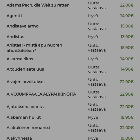
Uutta
Adams Pech, die Welt zu retten
22.00€
vastaava
Agentti
Hyvä
14.90€
Uutta
Ahdistava armo
15.00€
vastaava
Ahdistus
Hyvä
13.90€
Ahistaa! - mistä apu nuoren
Uutta
15.90€
vastaava
ahdistukseen?
Aikansa rikos
Hyvä
14.90€
Uutta
Aitouden aateluus
14.90€
vastaava
Uutta
Aivojen arvoitukset
22.90€
vastaava
Uutta
AIVOJUMPPAA JA ÄLYPÄHKINÖITÄ
22.90€
vastaava
Uutta
Ajatuksena oranssi
22.00€
vastaava
Alabaman hullut
Hyvä
19.90€
Uutta
Alakuloinen romanssi
22.00€
vastaava
Alakynnessä
Hyvä
19.00€