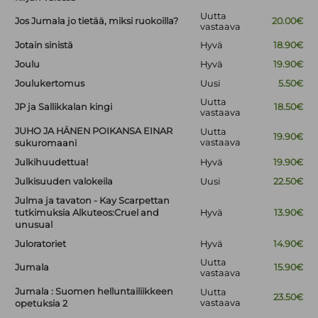
Uutta
Jos Jumala jo tietää, miksi ruokoilla?
20.00€
vastaava
Jotain sinistä
Hyvä
18.90€
Joulu
Hyvä
19.90€
Joulukertomus
Uusi
5.50€
Uutta
JP ja Sallikkalan kingi
18.50€
vastaava
JUHO JA HÄNEN POIKANSA EINAR
Uutta
19.90€
vastaava
sukuromaani
Julkihuudettua!
Hyvä
19.90€
Julkisuuden valokeila
Uusi
22.50€
Julma ja tavaton - Kay Scarpettan
tutkimuksia Alkuteos:Cruel and
Hyvä
13.90€
unusual
Juloratoriet
Hyvä
14.90€
Uutta
Jumala
15.90€
vastaava
Jumala : Suomen helluntailiikkeen
Uutta
23.50€
vastaava
opetuksia 2