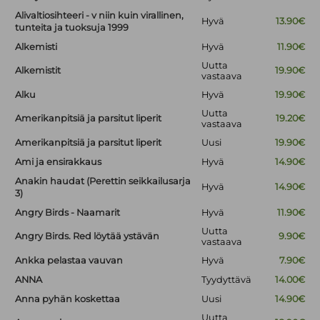
Alivaltiosihteeri - v niin kuin virallinen,
Hyvä
13.90€
tunteita ja tuoksuja 1999
Alkemisti
Hyvä
11.90€
Uutta
Alkemistit
19.90€
vastaava
Alku
Hyvä
19.90€
Uutta
Amerikanpitsiä ja parsitut liperit
19.20€
vastaava
Amerikanpitsiä ja parsitut liperit
Uusi
19.90€
Ami ja ensirakkaus
Hyvä
14.90€
Anakin haudat (Perettin seikkailusarja
Hyvä
14.90€
3)
Angry Birds - Naamarit
Hyvä
11.90€
Uutta
Angry Birds. Red löytää ystävän
9.90€
vastaava
Ankka pelastaa vauvan
Hyvä
7.90€
ANNA
Tyydyttävä
14.00€
Anna pyhän koskettaa
Uusi
14.90€
Uutta