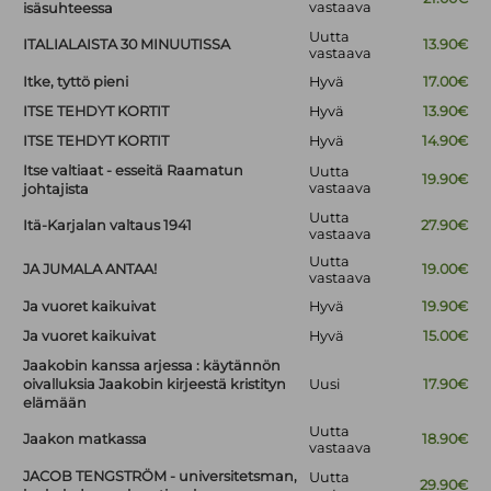
vastaava
isäsuhteessa
Uutta
ITALIALAISTA 30 MINUUTISSA
13.90€
vastaava
Itke, tyttö pieni
Hyvä
17.00€
ITSE TEHDYT KORTIT
Hyvä
13.90€
ITSE TEHDYT KORTIT
Hyvä
14.90€
Itse valtiaat - esseitä Raamatun
Uutta
19.90€
vastaava
johtajista
Uutta
Itä-Karjalan valtaus 1941
27.90€
vastaava
Uutta
JA JUMALA ANTAA!
19.00€
vastaava
Ja vuoret kaikuivat
Hyvä
19.90€
Ja vuoret kaikuivat
Hyvä
15.00€
Jaakobin kanssa arjessa : käytännön
oivalluksia Jaakobin kirjeestä kristityn
Uusi
17.90€
elämään
Uutta
Jaakon matkassa
18.90€
vastaava
JACOB TENGSTRÖM - universitetsman,
Uutta
29.90€