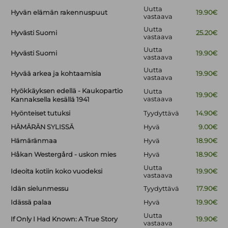
Uutta
Hyvän elämän rakennuspuut
19.90€
vastaava
Uutta
Hyvästi Suomi
25.20€
vastaava
Uutta
Hyvästi Suomi
19.90€
vastaava
Uutta
Hyvää arkea ja kohtaamisia
19.90€
vastaava
Hyökkäyksen edellä - Kaukopartio
Uutta
19.90€
vastaava
Kannaksella kesällä 1941
Hyönteiset tutuksi
Tyydyttävä
14.90€
HÄMÄRÄN SYLISSÄ
Hyvä
9.00€
Hämäränmaa
Hyvä
18.90€
Håkan Westergård - uskon mies
Hyvä
18.90€
Uutta
Ideoita kotiin koko vuodeksi
19.90€
vastaava
Idän sielunmessu
Tyydyttävä
17.90€
Idässä palaa
Hyvä
19.90€
Uutta
If Only I Had Known: A True Story
19.90€
vastaava