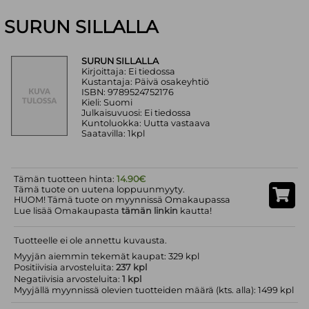
SURUN SILLALLA
SURUN SILLALLA
Kirjoittaja: Ei tiedossa
Kustantaja: Päivä osakeyhtiö
ISBN: 9789524752176
Kieli: Suomi
Julkaisuvuosi: Ei tiedossa
Kuntoluokka: Uutta vastaava
Saatavilla: 1kpl
Tämän tuotteen hinta:
14.90€
Tämä tuote on uutena loppuunmyyty.
HUOM! Tämä tuote on myynnissä Omakaupassa
Lue lisää Omakaupasta
tämän linkin
kautta!
Tuotteelle ei ole annettu kuvausta.
Myyjän aiemmin tekemät kaupat: 329 kpl
Positiivisia arvosteluita:
237 kpl
Negatiivisia arvosteluita:
1 kpl
Myyjällä myynnissä olevien tuotteiden määrä (kts. alla): 1499 kpl