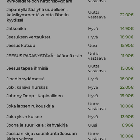
vastaava
kyrkoledare och nationsbyggare
Japani yllättää yhä uudelleen :
Uutta
kaksikymmentä vuotta lähetin
22.00€
vastaava
kyydissä
Jatkoaika
Hyvä
14.90€
Jeesuksen vertaukset
Hyvä
18.90€
Jeesus kutsuu
Uusi
15.90€
Uutta
JEESUS PARAS YSTÄVÄ - käännä esiin
11.90€
vastaava
Uutta
Jeesus tapaa ihmisiä
15.00€
vastaava
Jihadin sydämessä
Hyvä
18.90€
Job : kärsivä hurskas
Hyvä
22.00€
Johnny Depp - Kapinallinen
Hyvä
19.90€
Uutta
Joka lapsen rukouskirja
10.00€
vastaava
Joka yksin kulkee
Hyvä
13.90€
Joona ja suuri kala : kahvakirja
Uusi
8.90€
Joosuan kirja : seurakunta Joosuan
Uutta
18.00€
vastaava
kirjan valossa