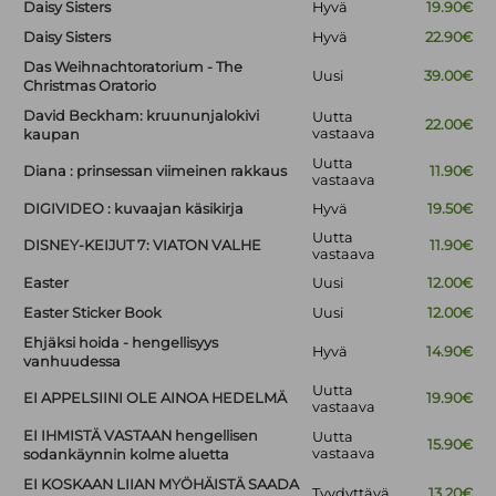
Daisy Sisters
Hyvä
19.90€
Daisy Sisters
Hyvä
22.90€
Das Weihnachtoratorium - The
Uusi
39.00€
Christmas Oratorio
David Beckham: kruununjalokivi
Uutta
22.00€
vastaava
kaupan
Uutta
Diana : prinsessan viimeinen rakkaus
11.90€
vastaava
DIGIVIDEO : kuvaajan käsikirja
Hyvä
19.50€
Uutta
DISNEY-KEIJUT 7: VIATON VALHE
11.90€
vastaava
Easter
Uusi
12.00€
Easter Sticker Book
Uusi
12.00€
Ehjäksi hoida - hengellisyys
Hyvä
14.90€
vanhuudessa
Uutta
EI APPELSIINI OLE AINOA HEDELMÄ
19.90€
vastaava
EI IHMISTÄ VASTAAN hengellisen
Uutta
15.90€
vastaava
sodankäynnin kolme aluetta
EI KOSKAAN LIIAN MYÖHÄISTÄ SAADA
Tyydyttävä
13.20€