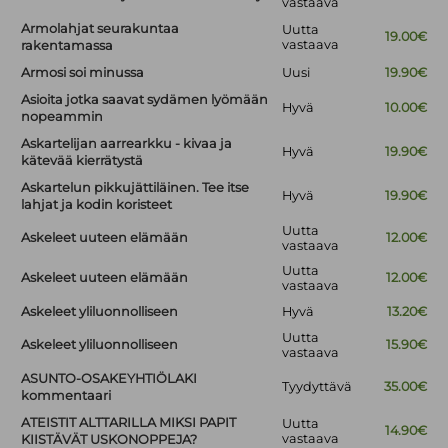
vastaava
Armolahjat seurakuntaa
Uutta
19.00€
vastaava
rakentamassa
Armosi soi minussa
Uusi
19.90€
Asioita jotka saavat sydämen lyömään
Hyvä
10.00€
nopeammin
Askartelijan aarrearkku - kivaa ja
Hyvä
19.90€
kätevää kierrätystä
Askartelun pikkujättiläinen. Tee itse
Hyvä
19.90€
lahjat ja kodin koristeet
Uutta
Askeleet uuteen elämään
12.00€
vastaava
Uutta
Askeleet uuteen elämään
12.00€
vastaava
Askeleet yliluonnolliseen
Hyvä
13.20€
Uutta
Askeleet yliluonnolliseen
15.90€
vastaava
ASUNTO-OSAKEYHTIÖLAKI
Tyydyttävä
35.00€
kommentaari
ATEISTIT ALTTARILLA MIKSI PAPIT
Uutta
14.90€
vastaava
KIISTÄVÄT USKONOPPEJA?