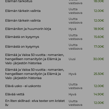
Elämän tarkoitus
18.00€
vastaava
Uutta
Elämän tärkein valinta
12.00€
vastaava
Uutta
Elämän tärkein valinta
12.00€
vastaava
Elämänilon ja huumorin kirja
Hyvä
18.90€
Uutta
Elämästä on kysymys
15.60€
vastaava
Uutta
Elämästä on kysymys
17.00€
vastaava
Elämää ja Valoa 50 vuotta : romanien,
hengellisen romanityön ja Elämä ja
Uusi
30.00€
Valo -järjestön historiaa
Elämää ja Valoa 50 vuotta : romanien,
hengellisen romanityön ja Elämä ja
Hyvä
25.50€
Valo -järjestön historiaa
Uutta
Elävä usko - ei uskonto
12.00€
vastaava
Elävää vettä
Hyvä
14.90€
En liten skillnad : elva texter om kristet
Uutta
12.00€
vastaava
liv