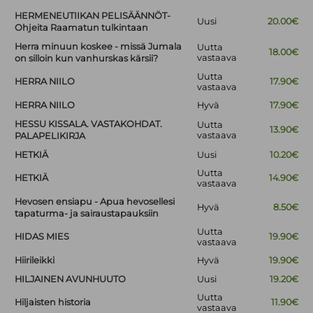
HERMENEUTIIKAN PELISÄÄNNÖT-
Uusi
20.00€
Ohjeita Raamatun tulkintaan
Herra minuun koskee - missä Jumala
Uutta
18.00€
vastaava
on silloin kun vanhurskas kärsii?
Uutta
HERRA NIILO
17.90€
vastaava
HERRA NIILO
Hyvä
17.90€
HESSU KISSALA. VASTAKOHDAT.
Uutta
13.90€
vastaava
PALAPELIKIRJA
HETKIÄ
Uusi
10.20€
Uutta
HETKIÄ
14.90€
vastaava
Hevosen ensiapu - Apua hevosellesi
Hyvä
8.50€
tapaturma- ja sairaustapauksiin
Uutta
HIDAS MIES
19.90€
vastaava
Hiirileikki
Hyvä
19.90€
HILJAINEN AVUNHUUTO
Uusi
19.20€
Uutta
Hiljaisten historia
11.90€
vastaava