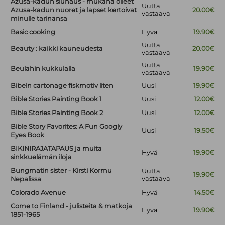
Azusa-kadun siunaus - mukana olleet
Uutta
Azusa-kadun nuoret ja lapset kertoivat
20.00€
vastaava
minulle tarinansa
Basic cooking
Hyvä
19.90€
Uutta
Beauty : kaikki kauneudesta
20.00€
vastaava
Uutta
Beulahin kukkulalla
19.90€
vastaava
Bibeln cartonage fiskmotiv liten
Uusi
19.90€
Bible Stories Painting Book 1
Uusi
12.00€
Bible Stories Painting Book 2
Uusi
12.00€
Bible Story Favorites: A Fun Googly
Uusi
19.50€
Eyes Book
BIKINIRAJATAPAUS ja muita
Hyvä
19.90€
sinkkuelämän iloja
Bungmatin sister - Kirsti Kormu
Uutta
19.90€
vastaava
Nepalissa
Colorado Avenue
Hyvä
14.50€
Come to Finland - julisteita & matkoja
Hyvä
19.90€
1851-1965