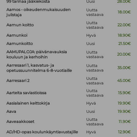
99 tarinaa jääkiekosta
Uusi
28.00€
Aamos - oikeudenmukaisuuden
Uutta
18.00€
vastaava
julistaja
Uutta
Aamun koitto
22.00€
vastaava
Aamunkoi
Hyvä
18.90€
Aamunkoitto
Uusi
21.50€
AAMUPALOJA: päivänavauksia
Uutta
20.00€
vastaava
kouluun ja kerhoihin
Aarresaari 1, kasvatus- ja
Uutta
35.00€
vastaava
opetussuunnitelma 6-8-vuotiaille
Uutta
Aarresaari 2
45.00€
vastaava
Uutta
Aarteita saviastioissa
15.90€
vastaava
Aasialainen keittokirja
Hyvä
19.90€
Aava
Uusi
19.90€
Uutta
Aaveaakkoset
11.90€
vastaava
AD/HD-opas koulunkäyntiavustajille
Hyvä
12.90€