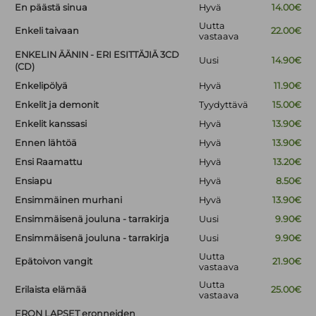
En päästä sinua
Hyvä
14.00€
Uutta
Enkeli taivaan
22.00€
vastaava
ENKELIN ÄÄNIN - ERI ESITTÄJIÄ 3CD
Uusi
14.90€
(CD)
Enkelipölyä
Hyvä
11.90€
Enkelit ja demonit
Tyydyttävä
15.00€
Enkelit kanssasi
Hyvä
13.90€
Ennen lähtöä
Hyvä
13.90€
Ensi Raamattu
Hyvä
13.20€
Ensiapu
Hyvä
8.50€
Ensimmäinen murhani
Hyvä
13.90€
Ensimmäisenä jouluna - tarrakirja
Uusi
9.90€
Ensimmäisenä jouluna - tarrakirja
Uusi
9.90€
Uutta
Epätoivon vangit
21.90€
vastaava
Uutta
Erilaista elämää
25.00€
vastaava
ERON LAPSET eronneiden