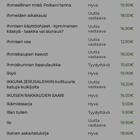
Ihmeellinen mieli. Poikani tarina
Hyvä
19.90€
Uutta
Ihmeiden aikakausi
18.00€
vastaava
Ihmisen käyttöohjeet - kymmenen
Uutta
16.90€
vastaava
käskyä - taakka vai siunaus?
Uutta
Ihmisen osa
12.90€
vastaava
Uutta
Ihmiskaupan kasvot
18.00€
vastaava
Ihmiskunnan loppulaukka
Tyydyttävä
15.60€
Ikiyö
Hyvä
19.90€
IKKUNA JERUSALEMIIN kulttuuria
Uutta
19.20€
vastaava
katuja kulkijoita
IKUISEN RAKKAUDEN SAARI
Hyvä
16.00€
Ikämiessarja
Hyvä
9.00€
Illan tullen
Tyydyttävä
9.90€
Uutta
Ilo
19.90€
vastaava
Iloinen askartelukirja
Hyvä
18.90€