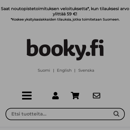
Siirry pääsisältöön
Saat noutopistetoimituksen veloituksetta*, kun tilauksesi arvo
ylittää 59 €!
*Koskee yksityisasiakkaiden tilauksia, jotka toimitetaan Suomeen.
Suomi
English
Svenska
|
|