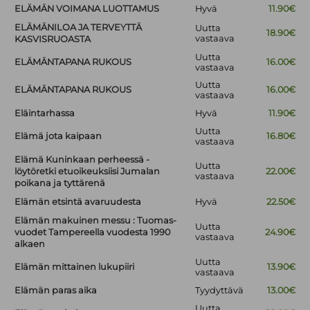
ELÄMÄN VOIMANA LUOTTAMUS
Hyvä
11.90€
ELÄMÄNILOA JA TERVEYTTÄ
Uutta
18.90€
vastaava
KASVISRUOASTA
Uutta
ELÄMÄNTAPANA RUKOUS
16.00€
vastaava
Uutta
ELÄMÄNTAPANA RUKOUS
16.00€
vastaava
Eläintarhassa
Hyvä
11.90€
Uutta
Elämä jota kaipaan
16.80€
vastaava
Elämä Kuninkaan perheessä -
Uutta
löytöretki etuoikeuksiisi Jumalan
22.00€
vastaava
poikana ja tyttärenä
Elämän etsintä avaruudesta
Hyvä
22.50€
Elämän makuinen messu : Tuomas-
Uutta
vuodet Tampereella vuodesta 1990
24.90€
vastaava
alkaen
Uutta
Elämän mittainen lukupiiri
13.90€
vastaava
Elämän paras aika
Tyydyttävä
13.00€
Uutta