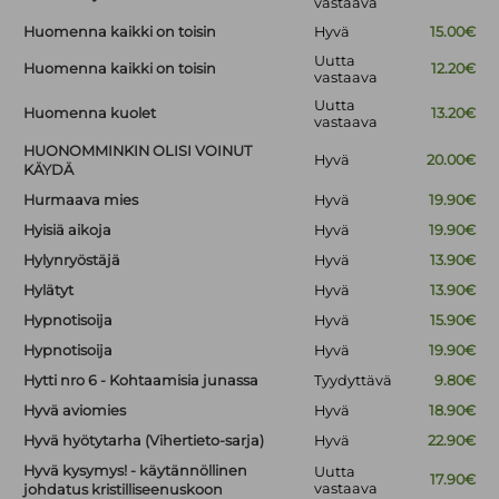
vastaava
Huomenna kaikki on toisin
Hyvä
15.00€
Uutta
Huomenna kaikki on toisin
12.20€
vastaava
Uutta
Huomenna kuolet
13.20€
vastaava
HUONOMMINKIN OLISI VOINUT
Hyvä
20.00€
KÄYDÄ
Hurmaava mies
Hyvä
19.90€
Hyisiä aikoja
Hyvä
19.90€
Hylynryöstäjä
Hyvä
13.90€
Hylätyt
Hyvä
13.90€
Hypnotisoija
Hyvä
15.90€
Hypnotisoija
Hyvä
19.90€
Hytti nro 6 - Kohtaamisia junassa
Tyydyttävä
9.80€
Hyvä aviomies
Hyvä
18.90€
Hyvä hyötytarha (Vihertieto-sarja)
Hyvä
22.90€
Hyvä kysymys! - käytännöllinen
Uutta
17.90€
vastaava
johdatus kristilliseenuskoon