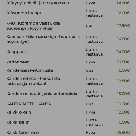
Jäätynyt enkeli - jännitysromaani
Hyvä
14.90€
Uutta
Jäävuoren huippu
12.00€
vastaava
K-18 : suorempia vastauksia
Uusi
17.90€
suurempiin kysymyksiin
Kaanaan kielen sanakirja - huumorilla
Uutta
14.50€
vastaava
höystettynä
Uutta
Kaappaus
24.00€
vastaava
Kadonneet
Hyvä
22.50€
Kahdeksan kertomusta
Uusi
8.50€
Kahden edestä - herkullista
Uutta
19.50€
vastaava
raskausajan ruokaa!
Uutta
Kahden minuutin joulukertomuksia
15.00€
vastaava
KAHTIA JAETTU KANSA
Uusi
19.20€
Kaikki oikein
Hyvä
12.90€
Uutta
Kaikki peliin
10.50€
vastaava
Kaikki tämä valo
Hyvä
25.90€