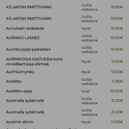
Uutta
ATLANTAN PANTTIVANKI
19.90€
vastaava
Uutta
ATLANTAN PANTTIVANKI
19.90€
vastaava
Aunuksen terässade
Hyvä
19.90€
Uutta
AURINKO LASKEE
19.90€
vastaava
Uutta
Aurinko pysyi paikallaan
19.90€
vastaava
AURINKOISIA AJATUKSIA kohti
Hyvä
15.90€
onnellisempaa elämää
Aurinkomyrsky
Hyvä
13.90€
Uutta
Avioliitto
11.90€
vastaava
Avioliitto-opas
Uusi
19.90€
Uutta
Avoimella sydämellä
21.00€
vastaava
Uutta
Avoimella sydämellä
21.00€
vastaava
Avoimin silmin
Hyvä
10.00€