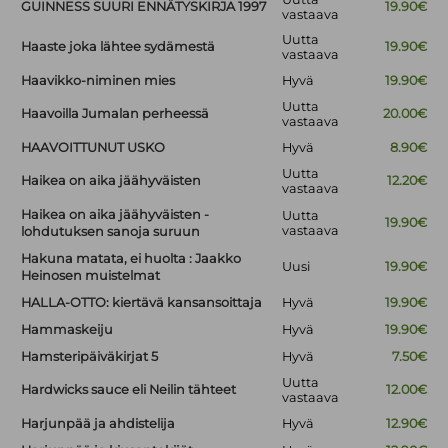
GUINNESS SUURI ENNÄTYSKIRJA 1997
19.90€
vastaava
Uutta
Haaste joka lähtee sydämestä
19.90€
vastaava
Haavikko-niminen mies
Hyvä
19.90€
Uutta
Haavoilla Jumalan perheessä
20.00€
vastaava
HAAVOITTUNUT USKO
Hyvä
8.90€
Uutta
Haikea on aika jäähyväisten
12.20€
vastaava
Haikea on aika jäähyväisten -
Uutta
19.90€
vastaava
lohdutuksen sanoja suruun
Hakuna matata, ei huolta : Jaakko
Uusi
19.90€
Heinosen muistelmat
HALLA-OTTO: kiertävä kansansoittaja
Hyvä
19.90€
Hammaskeiju
Hyvä
19.90€
Hamsteripäiväkirjat 5
Hyvä
7.50€
Uutta
Hardwicks sauce eli Neilin tähteet
12.00€
vastaava
Harjunpää ja ahdistelija
Hyvä
12.90€