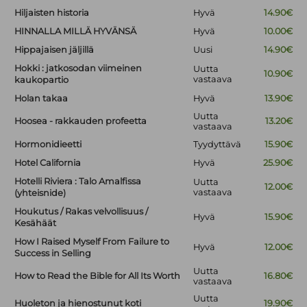
Hiljaisten historia
Hyvä
14.90€
HINNALLA MILLÄ HYVÄNSÄ
Hyvä
10.00€
Hippajaisen jäljillä
Uusi
14.90€
Hokki : jatkosodan viimeinen
Uutta
10.90€
vastaava
kaukopartio
Holan takaa
Hyvä
13.90€
Uutta
Hoosea - rakkauden profeetta
13.20€
vastaava
Hormonidieetti
Tyydyttävä
15.90€
Hotel California
Hyvä
25.90€
Hotelli Riviera : Talo Amalfissa
Uutta
12.00€
vastaava
(yhteisnide)
Houkutus / Rakas velvollisuus /
Hyvä
15.90€
Kesähäät
How I Raised Myself From Failure to
Hyvä
12.00€
Success in Selling
Uutta
How to Read the Bible for All Its Worth
16.80€
vastaava
Uutta
Huoleton ja hienostunut koti
19.90€