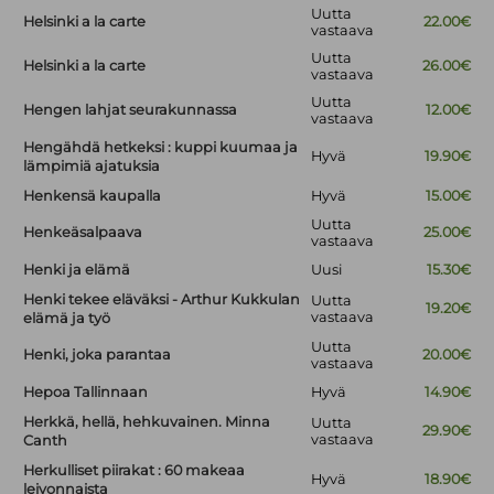
Uutta
Helsinki a la carte
22.00€
vastaava
Uutta
Helsinki a la carte
26.00€
vastaava
Uutta
Hengen lahjat seurakunnassa
12.00€
vastaava
Hengähdä hetkeksi : kuppi kuumaa ja
Hyvä
19.90€
lämpimiä ajatuksia
Henkensä kaupalla
Hyvä
15.00€
Uutta
Henkeäsalpaava
25.00€
vastaava
Henki ja elämä
Uusi
15.30€
Henki tekee eläväksi - Arthur Kukkulan
Uutta
19.20€
vastaava
elämä ja työ
Uutta
Henki, joka parantaa
20.00€
vastaava
Hepoa Tallinnaan
Hyvä
14.90€
Herkkä, hellä, hehkuvainen. Minna
Uutta
29.90€
vastaava
Canth
Herkulliset piirakat : 60 makeaa
Hyvä
18.90€
leivonnaista