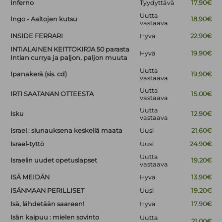
Inferno
Tyydyttävä
17.90€
Uutta
Ingo - Aaltojen kutsu
18.90€
vastaava
INSIDE FERRARI
Hyvä
22.90€
INTIALAINEN KEITTOKIRJA 50 parasta
Hyvä
19.90€
Intian currya ja paljon, paljon muuta
Uutta
Ipanakerä (sis. cd)
19.90€
vastaava
Uutta
IRTI SAATANAN OTTEESTA
15.00€
vastaava
Uutta
Isku
12.90€
vastaava
Israel : siunauksena keskellä maata
Uusi
21.60€
Israel-tyttö
Uusi
24.90€
Uutta
Israelin uudet opetuslapset
19.20€
vastaava
ISÄ MEIDÄN
Hyvä
13.90€
ISÄNMAAN PERILLISET
Uusi
19.20€
Isä, lähdetään saareen!
Hyvä
17.90€
Isän kaipuu : mielen sovinto
Uutta
21.00€