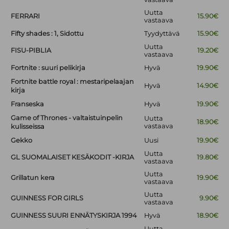
Uutta
FERRARI
15.90€
vastaava
Fifty shades : 1, Sidottu
Tyydyttävä
15.90€
Uutta
FISU-PIBLIA
19.20€
vastaava
Fortnite : suuri pelikirja
Hyvä
19.90€
Fortnite battle royal : mestaripelaajan
Hyvä
14.90€
kirja
Franseska
Hyvä
19.90€
Game of Thrones - valtaistuinpelin
Uutta
18.90€
vastaava
kulisseissa
Gekko
Uusi
19.90€
Uutta
GL SUOMALAISET KESÄKODIT -KIRJA
19.80€
vastaava
Uutta
Grillatun kera
19.90€
vastaava
Uutta
GUINNESS FOR GIRLS
9.90€
vastaava
GUINNESS SUURI ENNÄTYSKIRJA 1994
Hyvä
18.90€
Uutta