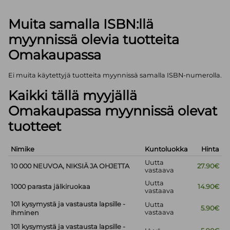
Muita samalla ISBN:llä
myynnissä olevia tuotteita
Omakaupassa
Ei muita käytettyjä tuotteita myynnissä samalla ISBN-numerolla.
Kaikki tällä myyjällä
Omakaupassa myynnissä olevat
tuotteet
Nimike
Kuntoluokka
Hinta
Uutta
10 000 NEUVOA, NIKSIÄ JA OHJETTA
27.90€
vastaava
Uutta
1000 parasta jälkiruokaa
14.90€
vastaava
101 kysymystä ja vastausta lapsille -
Uutta
5.90€
vastaava
ihminen
101 kysymystä ja vastausta lapsille -