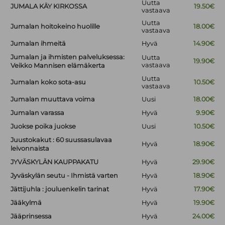
Uutta
JUMALA KÄY KIRKOSSA
19.50€
vastaava
Uutta
Jumalan hoitokeino huolille
18.00€
vastaava
Jumalan ihmeitä
Hyvä
14.90€
Jumalan ja ihmisten palveluksessa:
Uutta
19.90€
vastaava
Veikko Mannisen elämäkerta
Uutta
Jumalan koko sota-asu
10.50€
vastaava
Jumalan muuttava voima
Uusi
18.00€
Jumalan varassa
Hyvä
9.90€
Juokse poika juokse
Uusi
10.50€
Juustokakut : 60 suussasulavaa
Hyvä
18.90€
leivonnaista
JYVÄSKYLÄN KAUPPAKATU
Hyvä
29.90€
Jyväskylän seutu - Ihmistä varten
Hyvä
18.90€
Jättijuhla : jouluenkelin tarinat
Hyvä
17.90€
Jääkylmä
Hyvä
19.90€
Jääprinsessa
Hyvä
24.00€