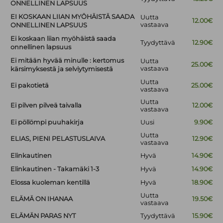
ONNELLINEN LAPSUUS
EI KOSKAAN LIIAN MYÖHÄISTÄ SAADA
Uutta
12.00€
vastaava
ONNELLINEN LAPSUUS
Ei koskaan liian myöhäistä saada
Tyydyttävä
12.90€
onnellinen lapsuus
Ei mitään hyvää minulle : kertomus
Uutta
25.00€
vastaava
kärsimyksestä ja selviytymisestä
Uutta
Ei pakotietä
25.00€
vastaava
Uutta
Ei pilven pilveä taivalla
12.00€
vastaava
Ei pöllömpi puuhakirja
Uusi
9.90€
Uutta
ELIAS, PIENI PELASTUSLAIVA
12.90€
vastaava
Elinkautinen
Hyvä
14.90€
Elinkautinen - Takamäki 1-3
Hyvä
14.90€
Elossa kuoleman kentillä
Hyvä
18.90€
Uutta
ELÄMÄ ON IHANAA
19.50€
vastaava
ELÄMÄN PARAS NYT
Tyydyttävä
15.90€