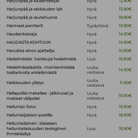
Harjunpää ja kiusantekijät
Hyvä
12.90€
Harjunpää ja rakkauden lait
Hyvä
13.90€
Harjunpää ja rautahuone
Hyvä
19.90€
Harmaat pantterit
Tyydyttävä
13.90€
Haudankaivaja
Hyvä
14.90€
HAUDASTA KOHTUUN
Hyvä
14.90€
Havukka-ahon ajattelija
Hyvä
10.90€
Hedelmäistä : herkkuja hedelmistä
Uusi
19.90€
Hedelmäsalaattia : moniravinteisia
Uutta
14.90€
vastaava
tositarinoita arkielämästä
Uutta
Heikkouden ylistys
11.90€
vastaava
Hellapoliisi makeilee - jälkiruoat ja
Uutta
19.90€
vastaava
makeat välipalat
Helluntai-Toivo
Hyvä
15.90€
Helluntaijakson postilla
Hyvä
18.90€
Helluntailainen : klassisen
helluntailaisuuden teologinen
Uusi
15.90€
ihmiskäsitys