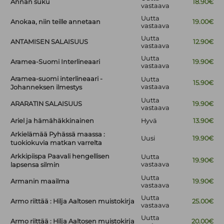
Annan suku
18.90€
vastaava
Uutta
Anokaa, niin teille annetaan
19.00€
vastaava
Uutta
ANTAMISEN SALAISUUS
12.90€
vastaava
Uutta
Aramea-Suomi Interlineaari
19.90€
vastaava
Aramea-suomi interlineaari -
Uutta
15.90€
vastaava
Johanneksen ilmestys
Uutta
ARARATIN SALAISUUS
19.90€
vastaava
Ariel ja hämähäkkinainen
Hyvä
13.90€
Arkielämää Pyhässä maassa :
Uusi
19.90€
tuokiokuvia matkan varrelta
Arkkipiispa Paavali hengellisen
Uutta
19.90€
vastaava
lapsensa silmin
Uutta
Armanin maailma
19.90€
vastaava
Uutta
Armo riittää : Hilja Aaltosen muistokirja
25.00€
vastaava
Uutta
Armo riittää : Hilja Aaltosen muistokirja
20.00€