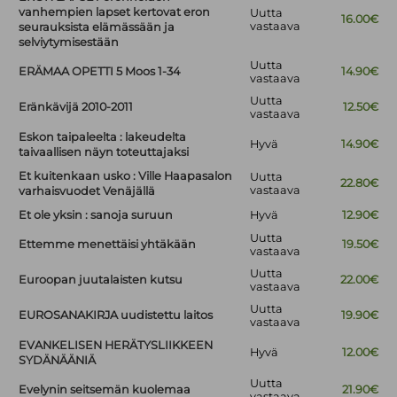
vanhempien lapset kertovat eron
Uutta
16.00€
vastaava
seurauksista elämässään ja
selviytymisestään
Uutta
ERÄMAA OPETTI 5 Moos 1-34
14.90€
vastaava
Uutta
Eränkävijä 2010-2011
12.50€
vastaava
Eskon taipaleelta : lakeudelta
Hyvä
14.90€
taivaallisen näyn toteuttajaksi
Et kuitenkaan usko : Ville Haapasalon
Uutta
22.80€
vastaava
varhaisvuodet Venäjällä
Et ole yksin : sanoja suruun
Hyvä
12.90€
Uutta
Ettemme menettäisi yhtäkään
19.50€
vastaava
Uutta
Euroopan juutalaisten kutsu
22.00€
vastaava
Uutta
EUROSANAKIRJA uudistettu laitos
19.90€
vastaava
EVANKELISEN HERÄTYSLIIKKEEN
Hyvä
12.00€
SYDÄNÄÄNIÄ
Uutta
Evelynin seitsemän kuolemaa
21.90€
vastaava