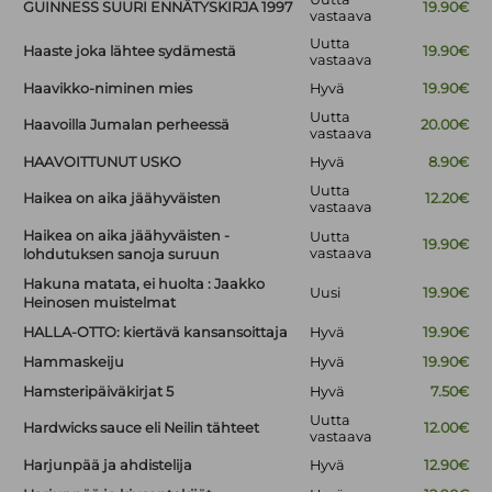
GUINNESS SUURI ENNÄTYSKIRJA 1997
19.90€
vastaava
Uutta
Haaste joka lähtee sydämestä
19.90€
vastaava
Haavikko-niminen mies
Hyvä
19.90€
Uutta
Haavoilla Jumalan perheessä
20.00€
vastaava
HAAVOITTUNUT USKO
Hyvä
8.90€
Uutta
Haikea on aika jäähyväisten
12.20€
vastaava
Haikea on aika jäähyväisten -
Uutta
19.90€
vastaava
lohdutuksen sanoja suruun
Hakuna matata, ei huolta : Jaakko
Uusi
19.90€
Heinosen muistelmat
HALLA-OTTO: kiertävä kansansoittaja
Hyvä
19.90€
Hammaskeiju
Hyvä
19.90€
Hamsteripäiväkirjat 5
Hyvä
7.50€
Uutta
Hardwicks sauce eli Neilin tähteet
12.00€
vastaava
Harjunpää ja ahdistelija
Hyvä
12.90€