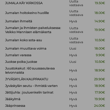
Uutta
JUMALA KÄY KIRKOSSA
19.50€
vastaava
Uutta
Jumalan hoitokeino huolille
18.00€
vastaava
Jumalan ihmeitä
Hyvä
14.90€
Jumalan ja ihmisten palveluksessa:
Uutta
19.90€
vastaava
Veikko Mannisen elämäkerta
Uutta
Jumalan koko sota-asu
10.50€
vastaava
Jumalan muuttava voima
Uusi
18.00€
Jumalan varassa
Hyvä
9.90€
Juokse poika juokse
Uusi
10.50€
Juustokakut : 60 suussasulavaa
Hyvä
18.90€
leivonnaista
JYVÄSKYLÄN KAUPPAKATU
Hyvä
29.90€
Jyväskylän seutu - Ihmistä varten
Hyvä
18.90€
Jättijuhla : jouluenkelin tarinat
Hyvä
17.90€
Jääkylmä
Hyvä
19.90€
Jääprinsessa
Hyvä
24.00€