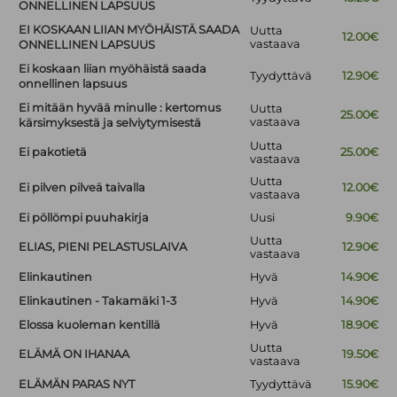
ONNELLINEN LAPSUUS
EI KOSKAAN LIIAN MYÖHÄISTÄ SAADA
Uutta
12.00€
vastaava
ONNELLINEN LAPSUUS
Ei koskaan liian myöhäistä saada
Tyydyttävä
12.90€
onnellinen lapsuus
Ei mitään hyvää minulle : kertomus
Uutta
25.00€
vastaava
kärsimyksestä ja selviytymisestä
Uutta
Ei pakotietä
25.00€
vastaava
Uutta
Ei pilven pilveä taivalla
12.00€
vastaava
Ei pöllömpi puuhakirja
Uusi
9.90€
Uutta
ELIAS, PIENI PELASTUSLAIVA
12.90€
vastaava
Elinkautinen
Hyvä
14.90€
Elinkautinen - Takamäki 1-3
Hyvä
14.90€
Elossa kuoleman kentillä
Hyvä
18.90€
Uutta
ELÄMÄ ON IHANAA
19.50€
vastaava
ELÄMÄN PARAS NYT
Tyydyttävä
15.90€