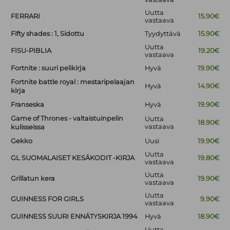
Uutta
FERRARI
15.90€
vastaava
Fifty shades : 1, Sidottu
Tyydyttävä
15.90€
Uutta
FISU-PIBLIA
19.20€
vastaava
Fortnite : suuri pelikirja
Hyvä
19.90€
Fortnite battle royal : mestaripelaajan
Hyvä
14.90€
kirja
Franseska
Hyvä
19.90€
Game of Thrones - valtaistuinpelin
Uutta
18.90€
vastaava
kulisseissa
Gekko
Uusi
19.90€
Uutta
GL SUOMALAISET KESÄKODIT -KIRJA
19.80€
vastaava
Uutta
Grillatun kera
19.90€
vastaava
Uutta
GUINNESS FOR GIRLS
9.90€
vastaava
GUINNESS SUURI ENNÄTYSKIRJA 1994
Hyvä
18.90€
Uutta