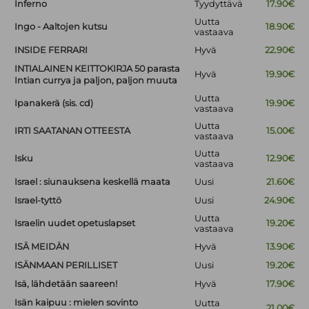
Inferno
Tyydyttävä
17.90€
Uutta
Ingo - Aaltojen kutsu
18.90€
vastaava
INSIDE FERRARI
Hyvä
22.90€
INTIALAINEN KEITTOKIRJA 50 parasta
Hyvä
19.90€
Intian currya ja paljon, paljon muuta
Uutta
Ipanakerä (sis. cd)
19.90€
vastaava
Uutta
IRTI SAATANAN OTTEESTA
15.00€
vastaava
Uutta
Isku
12.90€
vastaava
Israel : siunauksena keskellä maata
Uusi
21.60€
Israel-tyttö
Uusi
24.90€
Uutta
Israelin uudet opetuslapset
19.20€
vastaava
ISÄ MEIDÄN
Hyvä
13.90€
ISÄNMAAN PERILLISET
Uusi
19.20€
Isä, lähdetään saareen!
Hyvä
17.90€
Isän kaipuu : mielen sovinto
Uutta
21.00€