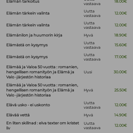
Elämän tarkoitus
18.00€
vastaava
Uutta
Elämän tärkein valinta
12.00€
vastaava
Uutta
Elämän tärkein valinta
12.00€
vastaava
Elämänilon ja huumorin kirja
Hyvä
18.90€
Uutta
Elämästä on kysymys
15.60€
vastaava
Uutta
Elämästä on kysymys
17.00€
vastaava
Elämää ja Valoa 50 vuotta : romanien,
hengellisen romanityön ja Elämä ja
Uusi
30.00€
Valo -järjestön historiaa
Elämää ja Valoa 50 vuotta : romanien,
hengellisen romanityön ja Elämä ja
Hyvä
25.50€
Valo -järjestön historiaa
Uutta
Elävä usko - ei uskonto
12.00€
vastaava
Elävää vettä
Hyvä
14.90€
En liten skillnad : elva texter om kristet
Uutta
12.00€
vastaava
liv