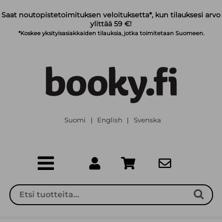
Siirry pääsisältöön
Saat noutopistetoimituksen veloituksetta*, kun tilauksesi arvo
ylittää 59 €!
*Koskee yksityisasiakkaiden tilauksia, jotka toimitetaan Suomeen.
Suomi
English
Svenska
|
|