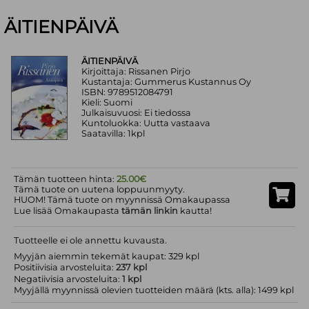
ÄITIENPÄIVÄ
ÄITIENPÄIVÄ
Kirjoittaja: Rissanen Pirjo
Kustantaja: Gummerus Kustannus Oy
ISBN: 9789512084791
Kieli: Suomi
Julkaisuvuosi: Ei tiedossa
Kuntoluokka: Uutta vastaava
Saatavilla: 1kpl
Tämän tuotteen hinta:
25.00€
Tämä tuote on uutena loppuunmyyty.
HUOM! Tämä tuote on myynnissä Omakaupassa
Lue lisää Omakaupasta
tämän linkin
kautta!
Tuotteelle ei ole annettu kuvausta.
Myyjän aiemmin tekemät kaupat: 329 kpl
Positiivisia arvosteluita:
237 kpl
Negatiivisia arvosteluita:
1 kpl
Myyjällä myynnissä olevien tuotteiden määrä (kts. alla): 1499 kpl