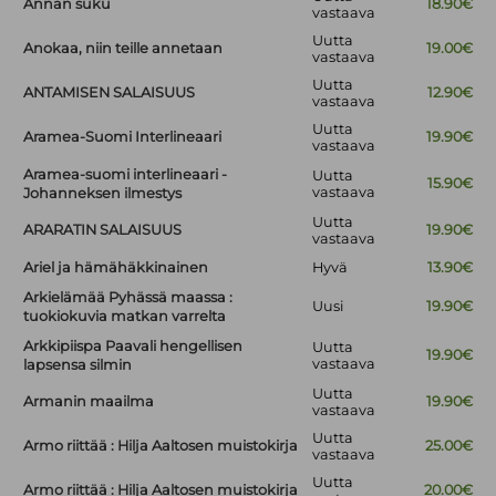
Annan suku
18.90€
vastaava
Uutta
Anokaa, niin teille annetaan
19.00€
vastaava
Uutta
ANTAMISEN SALAISUUS
12.90€
vastaava
Uutta
Aramea-Suomi Interlineaari
19.90€
vastaava
Aramea-suomi interlineaari -
Uutta
15.90€
vastaava
Johanneksen ilmestys
Uutta
ARARATIN SALAISUUS
19.90€
vastaava
Ariel ja hämähäkkinainen
Hyvä
13.90€
Arkielämää Pyhässä maassa :
Uusi
19.90€
tuokiokuvia matkan varrelta
Arkkipiispa Paavali hengellisen
Uutta
19.90€
vastaava
lapsensa silmin
Uutta
Armanin maailma
19.90€
vastaava
Uutta
Armo riittää : Hilja Aaltosen muistokirja
25.00€
vastaava
Uutta
Armo riittää : Hilja Aaltosen muistokirja
20.00€