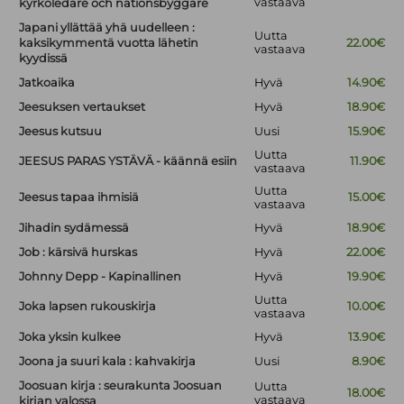
vastaava
kyrkoledare och nationsbyggare
Japani yllättää yhä uudelleen :
Uutta
kaksikymmentä vuotta lähetin
22.00€
vastaava
kyydissä
Jatkoaika
Hyvä
14.90€
Jeesuksen vertaukset
Hyvä
18.90€
Jeesus kutsuu
Uusi
15.90€
Uutta
JEESUS PARAS YSTÄVÄ - käännä esiin
11.90€
vastaava
Uutta
Jeesus tapaa ihmisiä
15.00€
vastaava
Jihadin sydämessä
Hyvä
18.90€
Job : kärsivä hurskas
Hyvä
22.00€
Johnny Depp - Kapinallinen
Hyvä
19.90€
Uutta
Joka lapsen rukouskirja
10.00€
vastaava
Joka yksin kulkee
Hyvä
13.90€
Joona ja suuri kala : kahvakirja
Uusi
8.90€
Joosuan kirja : seurakunta Joosuan
Uutta
18.00€
vastaava
kirjan valossa