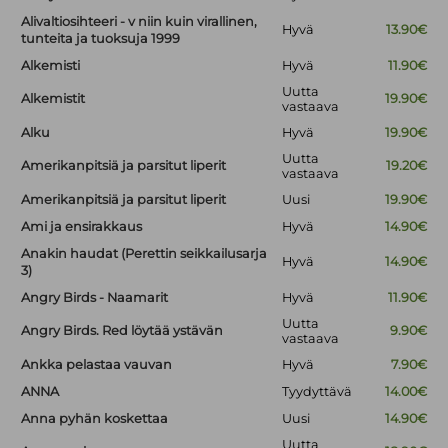
Alivaltiosihteeri - v niin kuin virallinen,
Hyvä
13.90€
tunteita ja tuoksuja 1999
Alkemisti
Hyvä
11.90€
Uutta
Alkemistit
19.90€
vastaava
Alku
Hyvä
19.90€
Uutta
Amerikanpitsiä ja parsitut liperit
19.20€
vastaava
Amerikanpitsiä ja parsitut liperit
Uusi
19.90€
Ami ja ensirakkaus
Hyvä
14.90€
Anakin haudat (Perettin seikkailusarja
Hyvä
14.90€
3)
Angry Birds - Naamarit
Hyvä
11.90€
Uutta
Angry Birds. Red löytää ystävän
9.90€
vastaava
Ankka pelastaa vauvan
Hyvä
7.90€
ANNA
Tyydyttävä
14.00€
Anna pyhän koskettaa
Uusi
14.90€
Uutta