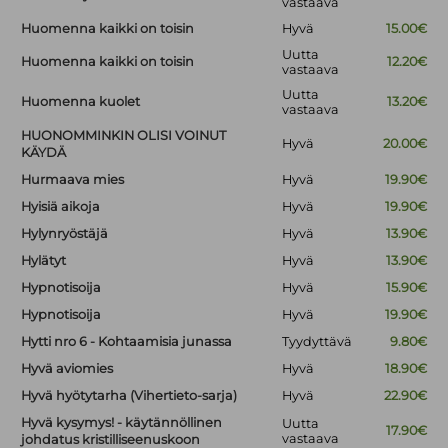
vastaava
Huomenna kaikki on toisin
Hyvä
15.00€
Uutta
Huomenna kaikki on toisin
12.20€
vastaava
Uutta
Huomenna kuolet
13.20€
vastaava
HUONOMMINKIN OLISI VOINUT
Hyvä
20.00€
KÄYDÄ
Hurmaava mies
Hyvä
19.90€
Hyisiä aikoja
Hyvä
19.90€
Hylynryöstäjä
Hyvä
13.90€
Hylätyt
Hyvä
13.90€
Hypnotisoija
Hyvä
15.90€
Hypnotisoija
Hyvä
19.90€
Hytti nro 6 - Kohtaamisia junassa
Tyydyttävä
9.80€
Hyvä aviomies
Hyvä
18.90€
Hyvä hyötytarha (Vihertieto-sarja)
Hyvä
22.90€
Hyvä kysymys! - käytännöllinen
Uutta
17.90€
vastaava
johdatus kristilliseenuskoon