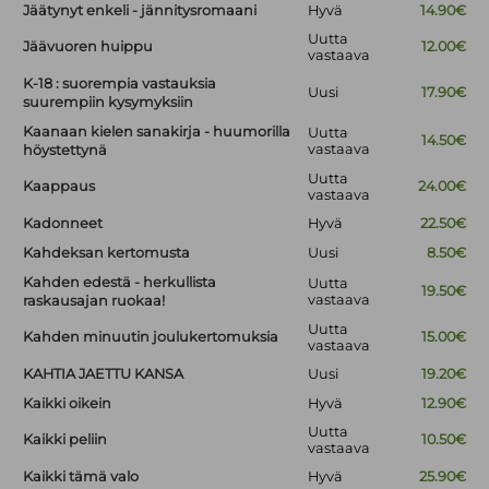
Jäätynyt enkeli - jännitysromaani
Hyvä
14.90€
Uutta
Jäävuoren huippu
12.00€
vastaava
K-18 : suorempia vastauksia
Uusi
17.90€
suurempiin kysymyksiin
Kaanaan kielen sanakirja - huumorilla
Uutta
14.50€
vastaava
höystettynä
Uutta
Kaappaus
24.00€
vastaava
Kadonneet
Hyvä
22.50€
Kahdeksan kertomusta
Uusi
8.50€
Kahden edestä - herkullista
Uutta
19.50€
vastaava
raskausajan ruokaa!
Uutta
Kahden minuutin joulukertomuksia
15.00€
vastaava
KAHTIA JAETTU KANSA
Uusi
19.20€
Kaikki oikein
Hyvä
12.90€
Uutta
Kaikki peliin
10.50€
vastaava
Kaikki tämä valo
Hyvä
25.90€