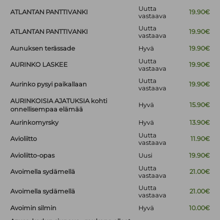
Uutta
ATLANTAN PANTTIVANKI
19.90€
vastaava
Uutta
ATLANTAN PANTTIVANKI
19.90€
vastaava
Aunuksen terässade
Hyvä
19.90€
Uutta
AURINKO LASKEE
19.90€
vastaava
Uutta
Aurinko pysyi paikallaan
19.90€
vastaava
AURINKOISIA AJATUKSIA kohti
Hyvä
15.90€
onnellisempaa elämää
Aurinkomyrsky
Hyvä
13.90€
Uutta
Avioliitto
11.90€
vastaava
Avioliitto-opas
Uusi
19.90€
Uutta
Avoimella sydämellä
21.00€
vastaava
Uutta
Avoimella sydämellä
21.00€
vastaava
Avoimin silmin
Hyvä
10.00€