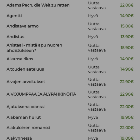
Uutta
Adams Pech, die Welt zu retten
22.00€
vastaava
Agentti
Hyvä
14.90€
Uutta
Ahdistava armo
15.00€
vastaava
Ahdistus
Hyvä
13.90€
Ahistaa! - mistä apu nuoren
Uutta
15.90€
vastaava
ahdistukseen?
Aikansa rikos
Hyvä
14.90€
Uutta
Aitouden aateluus
14.90€
vastaava
Uutta
Aivojen arvoitukset
22.90€
vastaava
Uutta
AIVOJUMPPAA JA ÄLYPÄHKINÖITÄ
22.90€
vastaava
Uutta
Ajatuksena oranssi
22.00€
vastaava
Alabaman hullut
Hyvä
19.90€
Uutta
Alakuloinen romanssi
22.00€
vastaava
Alakynnessä
Hyvä
19.00€