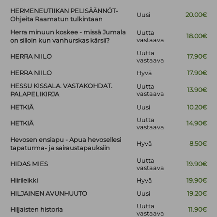
HERMENEUTIIKAN PELISÄÄNNÖT-
Uusi
20.00€
Ohjeita Raamatun tulkintaan
Herra minuun koskee - missä Jumala
Uutta
18.00€
vastaava
on silloin kun vanhurskas kärsii?
Uutta
HERRA NIILO
17.90€
vastaava
HERRA NIILO
Hyvä
17.90€
HESSU KISSALA. VASTAKOHDAT.
Uutta
13.90€
vastaava
PALAPELIKIRJA
HETKIÄ
Uusi
10.20€
Uutta
HETKIÄ
14.90€
vastaava
Hevosen ensiapu - Apua hevosellesi
Hyvä
8.50€
tapaturma- ja sairaustapauksiin
Uutta
HIDAS MIES
19.90€
vastaava
Hiirileikki
Hyvä
19.90€
HILJAINEN AVUNHUUTO
Uusi
19.20€
Uutta
Hiljaisten historia
11.90€
vastaava