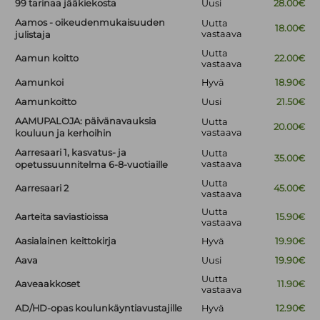
99 tarinaa jääkiekosta
Uusi
28.00€
Aamos - oikeudenmukaisuuden
Uutta
18.00€
vastaava
julistaja
Uutta
Aamun koitto
22.00€
vastaava
Aamunkoi
Hyvä
18.90€
Aamunkoitto
Uusi
21.50€
AAMUPALOJA: päivänavauksia
Uutta
20.00€
vastaava
kouluun ja kerhoihin
Aarresaari 1, kasvatus- ja
Uutta
35.00€
vastaava
opetussuunnitelma 6-8-vuotiaille
Uutta
Aarresaari 2
45.00€
vastaava
Uutta
Aarteita saviastioissa
15.90€
vastaava
Aasialainen keittokirja
Hyvä
19.90€
Aava
Uusi
19.90€
Uutta
Aaveaakkoset
11.90€
vastaava
AD/HD-opas koulunkäyntiavustajille
Hyvä
12.90€