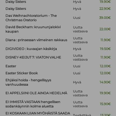
Daisy Sisters
Hyvä
19.90€
Daisy Sisters
Hyvä
22.90€
Das Weihnachtoratorium - The
Uusi
39.00€
Christmas Oratorio
David Beckham: kruununjalokivi
Uutta
22.00€
vastaava
kaupan
Uutta
Diana : prinsessan viimeinen rakkaus
11.90€
vastaava
DIGIVIDEO : kuvaajan käsikirja
Hyvä
19.50€
Uutta
DISNEY-KEIJUT 7: VIATON VALHE
11.90€
vastaava
Easter
Uusi
12.00€
Easter Sticker Book
Uusi
12.00€
Ehjäksi hoida - hengellisyys
Hyvä
14.90€
vanhuudessa
Uutta
EI APPELSIINI OLE AINOA HEDELMÄ
19.90€
vastaava
EI IHMISTÄ VASTAAN hengellisen
Uutta
15.90€
vastaava
sodankäynnin kolme aluetta
EI KOSKAAN LIIAN MYÖHÄISTÄ SAADA
Tyydyttävä
13.20€