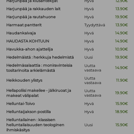
Harjunpää ja kiusantekijät
Hyvä
12.90€
Harjunpää ja rakkauden lait
Hyvä
13.90€
Harjunpää ja rautahuone
Hyvä
19.90€
Harmaat pantterit
Tyydyttävä
13.90€
Haudankaivaja
Hyvä
14.90€
HAUDASTA KOHTUUN
Hyvä
14.90€
Havukka-ahon ajattelija
Hyvä
10.90€
Hedelmäistä : herkkuja hedelmistä
Uusi
19.90€
Hedelmäsalaattia : moniravinteisia
Uutta
14.90€
vastaava
tositarinoita arkielämästä
Uutta
Heikkouden ylistys
11.90€
vastaava
Hellapoliisi makeilee - jälkiruoat ja
Uutta
19.90€
vastaava
makeat välipalat
Helluntai-Toivo
Hyvä
15.90€
Helluntaijakson postilla
Hyvä
18.90€
Helluntailainen : klassisen
helluntailaisuuden teologinen
Uusi
15.90€
ihmiskäsitys