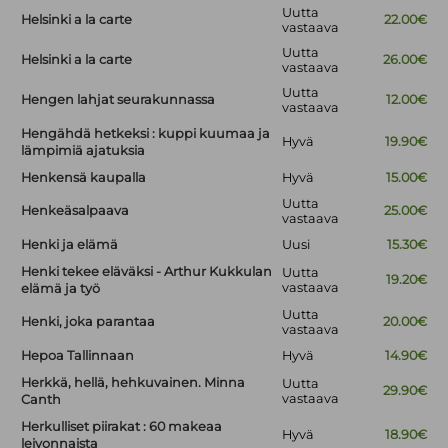
Uutta
Helsinki a la carte
22.00€
vastaava
Uutta
Helsinki a la carte
26.00€
vastaava
Uutta
Hengen lahjat seurakunnassa
12.00€
vastaava
Hengähdä hetkeksi : kuppi kuumaa ja
Hyvä
19.90€
lämpimiä ajatuksia
Henkensä kaupalla
Hyvä
15.00€
Uutta
Henkeäsalpaava
25.00€
vastaava
Henki ja elämä
Uusi
15.30€
Henki tekee eläväksi - Arthur Kukkulan
Uutta
19.20€
vastaava
elämä ja työ
Uutta
Henki, joka parantaa
20.00€
vastaava
Hepoa Tallinnaan
Hyvä
14.90€
Herkkä, hellä, hehkuvainen. Minna
Uutta
29.90€
vastaava
Canth
Herkulliset piirakat : 60 makeaa
Hyvä
18.90€
leivonnaista