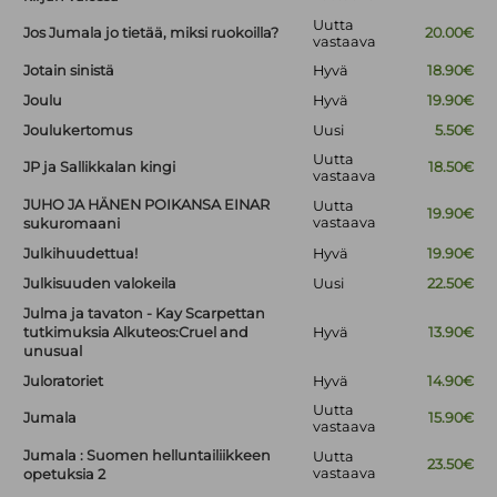
Uutta
Jos Jumala jo tietää, miksi ruokoilla?
20.00€
vastaava
Jotain sinistä
Hyvä
18.90€
Joulu
Hyvä
19.90€
Joulukertomus
Uusi
5.50€
Uutta
JP ja Sallikkalan kingi
18.50€
vastaava
JUHO JA HÄNEN POIKANSA EINAR
Uutta
19.90€
vastaava
sukuromaani
Julkihuudettua!
Hyvä
19.90€
Julkisuuden valokeila
Uusi
22.50€
Julma ja tavaton - Kay Scarpettan
tutkimuksia Alkuteos:Cruel and
Hyvä
13.90€
unusual
Juloratoriet
Hyvä
14.90€
Uutta
Jumala
15.90€
vastaava
Jumala : Suomen helluntailiikkeen
Uutta
23.50€
vastaava
opetuksia 2