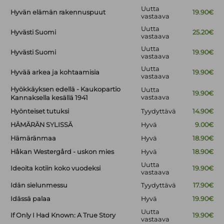
Uutta
Hyvän elämän rakennuspuut
19.90€
vastaava
Uutta
Hyvästi Suomi
25.20€
vastaava
Uutta
Hyvästi Suomi
19.90€
vastaava
Uutta
Hyvää arkea ja kohtaamisia
19.90€
vastaava
Hyökkäyksen edellä - Kaukopartio
Uutta
19.90€
vastaava
Kannaksella kesällä 1941
Hyönteiset tutuksi
Tyydyttävä
14.90€
HÄMÄRÄN SYLISSÄ
Hyvä
9.00€
Hämäränmaa
Hyvä
18.90€
Håkan Westergård - uskon mies
Hyvä
18.90€
Uutta
Ideoita kotiin koko vuodeksi
19.90€
vastaava
Idän sielunmessu
Tyydyttävä
17.90€
Idässä palaa
Hyvä
19.90€
Uutta
If Only I Had Known: A True Story
19.90€
vastaava