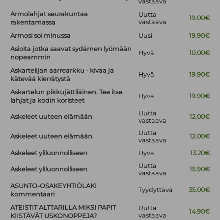
vastaava
Armolahjat seurakuntaa
Uutta
19.00€
vastaava
rakentamassa
Armosi soi minussa
Uusi
19.90€
Asioita jotka saavat sydämen lyömään
Hyvä
10.00€
nopeammin
Askartelijan aarrearkku - kivaa ja
Hyvä
19.90€
kätevää kierrätystä
Askartelun pikkujättiläinen. Tee itse
Hyvä
19.90€
lahjat ja kodin koristeet
Uutta
Askeleet uuteen elämään
12.00€
vastaava
Uutta
Askeleet uuteen elämään
12.00€
vastaava
Askeleet yliluonnolliseen
Hyvä
13.20€
Uutta
Askeleet yliluonnolliseen
15.90€
vastaava
ASUNTO-OSAKEYHTIÖLAKI
Tyydyttävä
35.00€
kommentaari
ATEISTIT ALTTARILLA MIKSI PAPIT
Uutta
14.90€
vastaava
KIISTÄVÄT USKONOPPEJA?