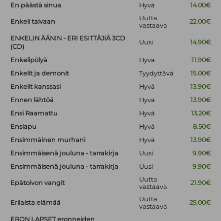
En päästä sinua
Hyvä
14.00€
Uutta
Enkeli taivaan
22.00€
vastaava
ENKELIN ÄÄNIN - ERI ESITTÄJIÄ 3CD
Uusi
14.90€
(CD)
Enkelipölyä
Hyvä
11.90€
Enkelit ja demonit
Tyydyttävä
15.00€
Enkelit kanssasi
Hyvä
13.90€
Ennen lähtöä
Hyvä
13.90€
Ensi Raamattu
Hyvä
13.20€
Ensiapu
Hyvä
8.50€
Ensimmäinen murhani
Hyvä
13.90€
Ensimmäisenä jouluna - tarrakirja
Uusi
9.90€
Ensimmäisenä jouluna - tarrakirja
Uusi
9.90€
Uutta
Epätoivon vangit
21.90€
vastaava
Uutta
Erilaista elämää
25.00€
vastaava
ERON LAPSET eronneiden