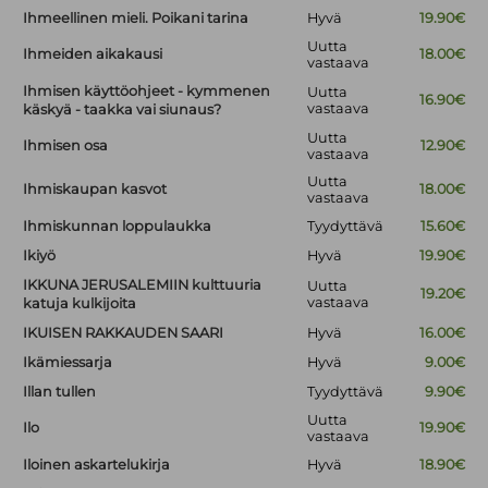
Ihmeellinen mieli. Poikani tarina
Hyvä
19.90€
Uutta
Ihmeiden aikakausi
18.00€
vastaava
Ihmisen käyttöohjeet - kymmenen
Uutta
16.90€
vastaava
käskyä - taakka vai siunaus?
Uutta
Ihmisen osa
12.90€
vastaava
Uutta
Ihmiskaupan kasvot
18.00€
vastaava
Ihmiskunnan loppulaukka
Tyydyttävä
15.60€
Ikiyö
Hyvä
19.90€
IKKUNA JERUSALEMIIN kulttuuria
Uutta
19.20€
vastaava
katuja kulkijoita
IKUISEN RAKKAUDEN SAARI
Hyvä
16.00€
Ikämiessarja
Hyvä
9.00€
Illan tullen
Tyydyttävä
9.90€
Uutta
Ilo
19.90€
vastaava
Iloinen askartelukirja
Hyvä
18.90€