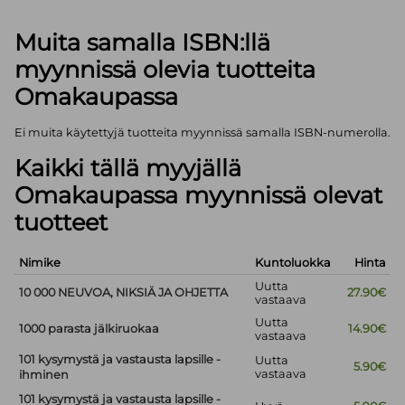
Muita samalla ISBN:llä
myynnissä olevia tuotteita
Omakaupassa
Ei muita käytettyjä tuotteita myynnissä samalla ISBN-numerolla.
Kaikki tällä myyjällä
Omakaupassa myynnissä olevat
tuotteet
Nimike
Kuntoluokka
Hinta
Uutta
10 000 NEUVOA, NIKSIÄ JA OHJETTA
27.90€
vastaava
Uutta
1000 parasta jälkiruokaa
14.90€
vastaava
101 kysymystä ja vastausta lapsille -
Uutta
5.90€
vastaava
ihminen
101 kysymystä ja vastausta lapsille -