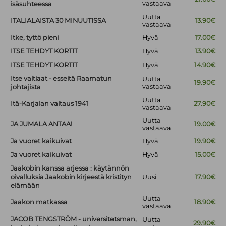
vastaava
isäsuhteessa
Uutta
ITALIALAISTA 30 MINUUTISSA
13.90€
vastaava
Itke, tyttö pieni
Hyvä
17.00€
ITSE TEHDYT KORTIT
Hyvä
13.90€
ITSE TEHDYT KORTIT
Hyvä
14.90€
Itse valtiaat - esseitä Raamatun
Uutta
19.90€
vastaava
johtajista
Uutta
Itä-Karjalan valtaus 1941
27.90€
vastaava
Uutta
JA JUMALA ANTAA!
19.00€
vastaava
Ja vuoret kaikuivat
Hyvä
19.90€
Ja vuoret kaikuivat
Hyvä
15.00€
Jaakobin kanssa arjessa : käytännön
oivalluksia Jaakobin kirjeestä kristityn
Uusi
17.90€
elämään
Uutta
Jaakon matkassa
18.90€
vastaava
JACOB TENGSTRÖM - universitetsman,
Uutta
29.90€