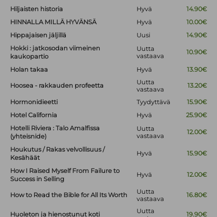
Hiljaisten historia
Hyvä
14.90€
HINNALLA MILLÄ HYVÄNSÄ
Hyvä
10.00€
Hippajaisen jäljillä
Uusi
14.90€
Hokki : jatkosodan viimeinen
Uutta
10.90€
vastaava
kaukopartio
Holan takaa
Hyvä
13.90€
Uutta
Hoosea - rakkauden profeetta
13.20€
vastaava
Hormonidieetti
Tyydyttävä
15.90€
Hotel California
Hyvä
25.90€
Hotelli Riviera : Talo Amalfissa
Uutta
12.00€
vastaava
(yhteisnide)
Houkutus / Rakas velvollisuus /
Hyvä
15.90€
Kesähäät
How I Raised Myself From Failure to
Hyvä
12.00€
Success in Selling
Uutta
How to Read the Bible for All Its Worth
16.80€
vastaava
Uutta
Huoleton ja hienostunut koti
19.90€