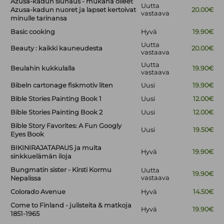
Azusa-kadun siunaus - mukana olleet
Uutta
Azusa-kadun nuoret ja lapset kertoivat
20.00€
vastaava
minulle tarinansa
Basic cooking
Hyvä
19.90€
Uutta
Beauty : kaikki kauneudesta
20.00€
vastaava
Uutta
Beulahin kukkulalla
19.90€
vastaava
Bibeln cartonage fiskmotiv liten
Uusi
19.90€
Bible Stories Painting Book 1
Uusi
12.00€
Bible Stories Painting Book 2
Uusi
12.00€
Bible Story Favorites: A Fun Googly
Uusi
19.50€
Eyes Book
BIKINIRAJATAPAUS ja muita
Hyvä
19.90€
sinkkuelämän iloja
Bungmatin sister - Kirsti Kormu
Uutta
19.90€
vastaava
Nepalissa
Colorado Avenue
Hyvä
14.50€
Come to Finland - julisteita & matkoja
Hyvä
19.90€
1851-1965