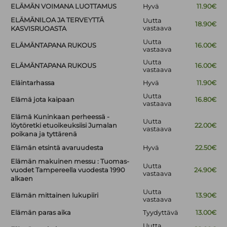
ELÄMÄN VOIMANA LUOTTAMUS
Hyvä
11.90€
ELÄMÄNILOA JA TERVEYTTÄ
Uutta
18.90€
vastaava
KASVISRUOASTA
Uutta
ELÄMÄNTAPANA RUKOUS
16.00€
vastaava
Uutta
ELÄMÄNTAPANA RUKOUS
16.00€
vastaava
Eläintarhassa
Hyvä
11.90€
Uutta
Elämä jota kaipaan
16.80€
vastaava
Elämä Kuninkaan perheessä -
Uutta
löytöretki etuoikeuksiisi Jumalan
22.00€
vastaava
poikana ja tyttärenä
Elämän etsintä avaruudesta
Hyvä
22.50€
Elämän makuinen messu : Tuomas-
Uutta
vuodet Tampereella vuodesta 1990
24.90€
vastaava
alkaen
Uutta
Elämän mittainen lukupiiri
13.90€
vastaava
Elämän paras aika
Tyydyttävä
13.00€
Uutta