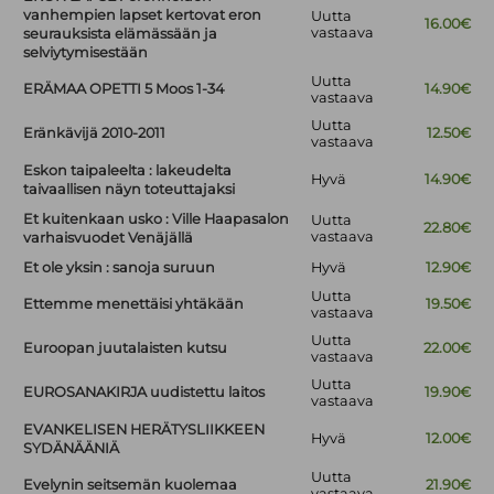
vanhempien lapset kertovat eron
Uutta
16.00€
vastaava
seurauksista elämässään ja
selviytymisestään
Uutta
ERÄMAA OPETTI 5 Moos 1-34
14.90€
vastaava
Uutta
Eränkävijä 2010-2011
12.50€
vastaava
Eskon taipaleelta : lakeudelta
Hyvä
14.90€
taivaallisen näyn toteuttajaksi
Et kuitenkaan usko : Ville Haapasalon
Uutta
22.80€
vastaava
varhaisvuodet Venäjällä
Et ole yksin : sanoja suruun
Hyvä
12.90€
Uutta
Ettemme menettäisi yhtäkään
19.50€
vastaava
Uutta
Euroopan juutalaisten kutsu
22.00€
vastaava
Uutta
EUROSANAKIRJA uudistettu laitos
19.90€
vastaava
EVANKELISEN HERÄTYSLIIKKEEN
Hyvä
12.00€
SYDÄNÄÄNIÄ
Uutta
Evelynin seitsemän kuolemaa
21.90€
vastaava