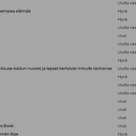
Uutta va
isempaa elämää
Hyvä
Hyvä
Uutta va
Uusi
Uutta va
Uutta va
Hyvä
zusa-kadun nuoret ja lapset kertoivat minulle tarinansa
Uutta va
Hyvä
Uutta va
Uutta va
Uusi
Uusi
Uusi
es Book
Uusi
män iloja
Hyvä