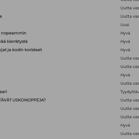
a
Uutta va
a
Uutta va
Uusi
än nopeammin
Hyvä
vää kierrätystä
Hyvä
hjat ja kodin koristeet
Hyvä
Uutta va
Uutta va
Hyvä
Uutta va
ari
Tyydyttä
IISTÄVÄT USKONOPPEJA?
Uutta va
Uutta va
Uutta va
Hyvä
Uutta va