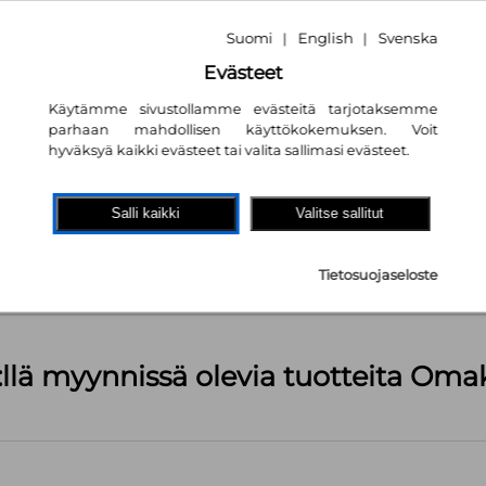
Suomi
English
Svenska
|
|
Evästeet
Käytämme sivustollamme evästeitä tarjotaksemme
parhaan mahdollisen käyttökokemuksen. Voit
hyväksyä kaikki evästeet tai valita sallimasi evästeet.
akaupassa
autta!
Salli kaikki
Valitse sallitut
kpl
Tietosuojaseloste
äärä (kts. alla): 1499 kpl
:llä myynnissä olevia tuotteita Om