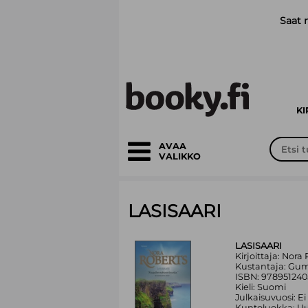
Siirry pääsisältöön
Saat 
K
AVAA
VALIKKO
LASISAARI
LASISAARI
Kirjoittaja: Nora
Kustantaja: Gu
ISBN: 97895124
Kieli: Suomi
Julkaisuvuosi: Ei
Kuntoluokka: Uu