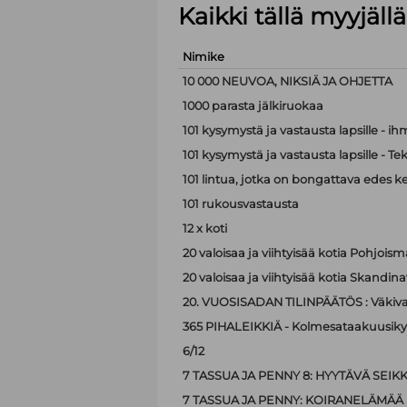
Kaikki tällä myyjäl
Nimike
10 000 NEUVOA, NIKSIÄ JA OHJETTA
1000 parasta jälkiruokaa
101 kysymystä ja vastausta lapsille - i
101 kysymystä ja vastausta lapsille - Te
101 lintua, jotka on bongattava edes k
101 rukousvastausta
12 x koti
20 valoisaa ja viihtyisää kotia Pohjoism
20 valoisaa ja viihtyisää kotia Skandina
20. VUOSISADAN TILINPÄÄTÖS : Väkiva
365 PIHALEIKKIÄ - Kolmesataakuusiky
6/12
7 TASSUA JA PENNY 8: HYYTÄVÄ SEIK
7 TASSUA JA PENNY: KOIRANELÄMÄÄ