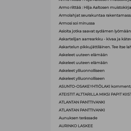
Armo riittää : Hilja Aaltosen muistokirj
Armolahjat seurakuntaa rakentamass
Armosi soi minussa
Asioita jotka saavat sydämen lyömä
Askartelijan aarrearkku - kivaa ja käte
Askartelun pikkujättiläinen. Tee itse la
Askeleet uuteen elämään
Askeleet uuteen elämään
Askeleet yliluonnolliseen
Askeleet yliluonnolliseen
ASUNTO-OSAKEYHTIÖLAKI kommenta
ATEISTIT ALTTARILLA MIKSI PAPIT K
ATLANTAN PANTTIVANKI
ATLANTAN PANTTIVANKI
Aunuksen terässade
AURINKO LASKEE