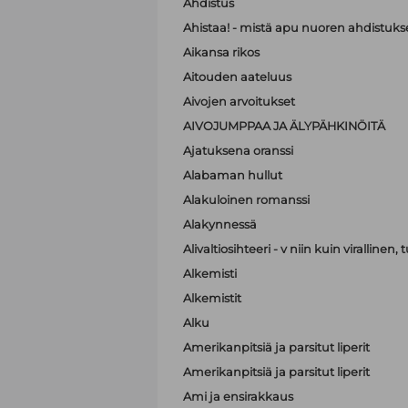
Ahdistus
Ahistaa! - mistä apu nuoren ahdistuk
Aikansa rikos
Aitouden aateluus
Aivojen arvoitukset
AIVOJUMPPAA JA ÄLYPÄHKINÖITÄ
Ajatuksena oranssi
Alabaman hullut
Alakuloinen romanssi
Alakynnessä
Alivaltiosihteeri - v niin kuin virallinen
Alkemisti
Alkemistit
Alku
Amerikanpitsiä ja parsitut liperit
Amerikanpitsiä ja parsitut liperit
Ami ja ensirakkaus