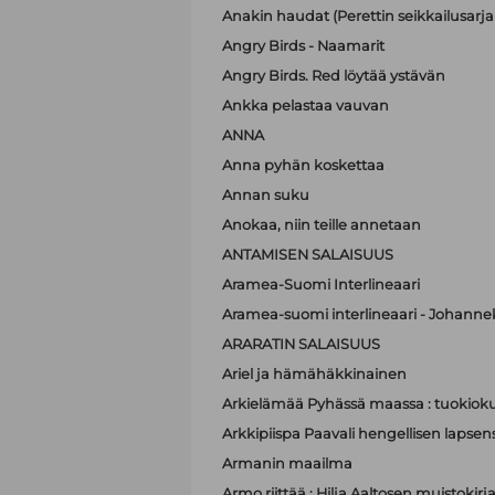
Anakin haudat (Perettin seikkailusarja 
Angry Birds - Naamarit
Angry Birds. Red löytää ystävän
Ankka pelastaa vauvan
ANNA
Anna pyhän koskettaa
Annan suku
Anokaa, niin teille annetaan
ANTAMISEN SALAISUUS
Aramea-Suomi Interlineaari
Aramea-suomi interlineaari - Johanne
ARARATIN SALAISUUS
Ariel ja hämähäkkinainen
Arkielämää Pyhässä maassa : tuokioku
Arkkipiispa Paavali hengellisen lapsen
Armanin maailma
Armo riittää : Hilja Aaltosen muistokirj