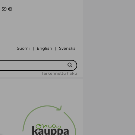
 59 €!
Suomi
English
Svenska
|
|
Tarkennettu haku