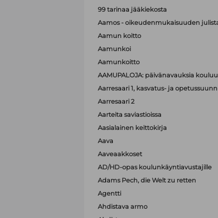
99 tarinaa jääkiekosta
Aamos - oikeudenmukaisuuden julist
Aamun koitto
Aamunkoi
Aamunkoitto
AAMUPALOJA: päivänavauksia kouluun
Aarresaari 1, kasvatus- ja opetussuunni
Aarresaari 2
Aarteita saviastioissa
Aasialainen keittokirja
Aava
Aaveaakkoset
AD/HD-opas koulunkäyntiavustajille
Adams Pech, die Welt zu retten
Agentti
Ahdistava armo