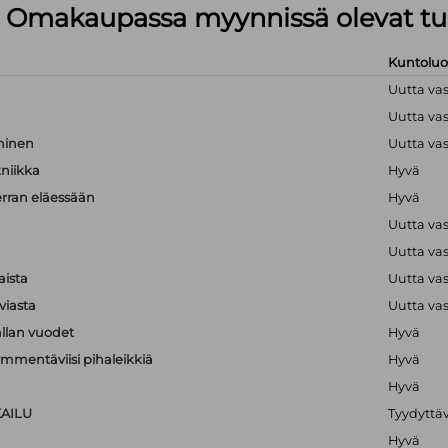
lä Omakaupassa myynnissä olevat tu
Kuntolu
Uutta va
Uutta va
hminen
Uutta va
kniikka
Hyvä
erran eläessään
Hyvä
Uutta va
Uutta va
aista
Uutta va
viasta
Uutta va
llan vuodet
Hyvä
mmentäviisi pihaleikkiä
Hyvä
Hyvä
KAILU
Tyydyttä
Hyvä