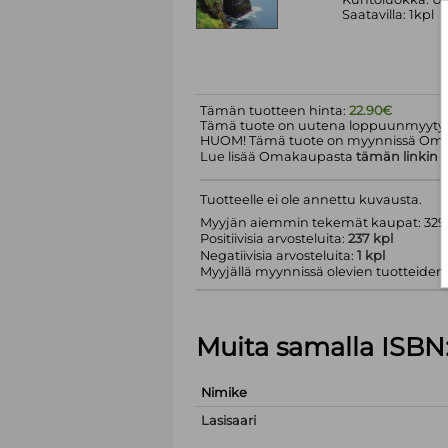
Saatavilla: 1kpl
Tämän tuotteen hinta:
22.90€
Tämä tuote on uutena loppuunmyyty.
HUOM! Tämä tuote on myynnissä Om
Lue lisää Omakaupasta
tämän linkin
k
Tuotteelle ei ole annettu kuvausta.
Myyjän aiemmin tekemät kaupat: 329 
Positiivisia arvosteluita:
237 kpl
Negatiivisia arvosteluita:
1 kpl
Myyjällä myynnissä olevien tuotteiden m
Muita samalla ISBN
Nimike
Lasisaari