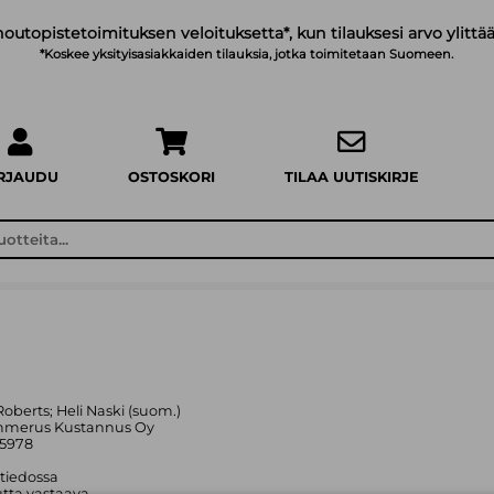
noutopistetoimituksen veloituksetta*, kun tilauksesi arvo ylittää
*Koskee yksityisasiakkaiden tilauksia, jotka toimitetaan Suomeen.
IRJAUDU
OSTOSKORI
TILAA UUTISKIRJE
 Roberts; Heli Naski (suom.)
mmerus Kustannus Oy
05978
 tiedossa
tta vastaava