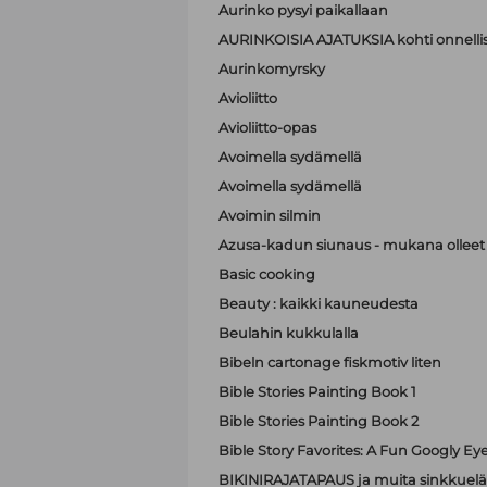
Aurinko pysyi paikallaan
AURINKOISIA AJATUKSIA kohti onnell
Aurinkomyrsky
Avioliitto
Avioliitto-opas
Avoimella sydämellä
Avoimella sydämellä
Avoimin silmin
Azusa-kadun siunaus - mukana olleet A
Basic cooking
Beauty : kaikki kauneudesta
Beulahin kukkulalla
Bibeln cartonage fiskmotiv liten
Bible Stories Painting Book 1
Bible Stories Painting Book 2
Bible Story Favorites: A Fun Googly Ey
BIKINIRAJATAPAUS ja muita sinkkuelä