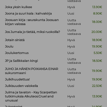
vastaava
Joka yksin kulkee
Hyvä
13.90€
Joona ja suuri kala : kahvakirja
Uusi
8.90€
Joosuan kirja : seurakunta Joosuan
Uutta
18.00€
vastaava
kirjan valossa
Uutta
Jos Jumala jo tietää, miksi ruokoilla?
20.00€
vastaava
Jotain sinistä
Hyvä
18.90€
Joulu
Hyvä
19.90€
Joulukertomus
Uusi
5.50€
Uutta
JP ja Sallikkalan kingi
18.50€
vastaava
JUHO JA HÄNEN POIKANSA EINAR
Uutta
19.90€
vastaava
sukuromaani
Julkihuudettua!
Hyvä
19.90€
Julkisuuden valokeila
Uusi
22.50€
Julma ja tavaton - Kay Scarpettan
tutkimuksia Alkuteos:Cruel and
Hyvä
13.90€
unusual
Juloratoriet
Hyvä
14.90€