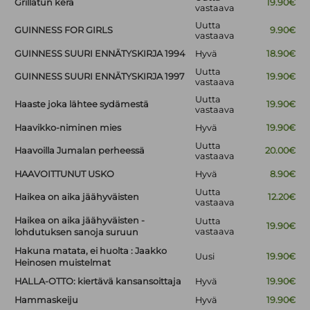
Grillatun kera
19.90€
vastaava
Uutta
GUINNESS FOR GIRLS
9.90€
vastaava
GUINNESS SUURI ENNÄTYSKIRJA 1994
Hyvä
18.90€
Uutta
GUINNESS SUURI ENNÄTYSKIRJA 1997
19.90€
vastaava
Uutta
Haaste joka lähtee sydämestä
19.90€
vastaava
Haavikko-niminen mies
Hyvä
19.90€
Uutta
Haavoilla Jumalan perheessä
20.00€
vastaava
HAAVOITTUNUT USKO
Hyvä
8.90€
Uutta
Haikea on aika jäähyväisten
12.20€
vastaava
Haikea on aika jäähyväisten -
Uutta
19.90€
vastaava
lohdutuksen sanoja suruun
Hakuna matata, ei huolta : Jaakko
Uusi
19.90€
Heinosen muistelmat
HALLA-OTTO: kiertävä kansansoittaja
Hyvä
19.90€
Hammaskeiju
Hyvä
19.90€