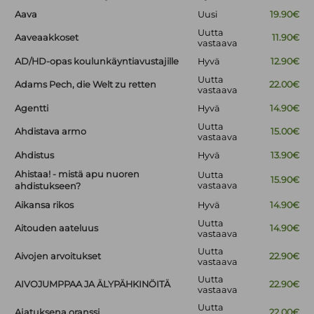
Aava
Uusi
19.90€
Uutta
Aaveaakkoset
11.90€
vastaava
AD/HD-opas koulunkäyntiavustajille
Hyvä
12.90€
Uutta
Adams Pech, die Welt zu retten
22.00€
vastaava
Agentti
Hyvä
14.90€
Uutta
Ahdistava armo
15.00€
vastaava
Ahdistus
Hyvä
13.90€
Ahistaa! - mistä apu nuoren
Uutta
15.90€
vastaava
ahdistukseen?
Aikansa rikos
Hyvä
14.90€
Uutta
Aitouden aateluus
14.90€
vastaava
Uutta
Aivojen arvoitukset
22.90€
vastaava
Uutta
AIVOJUMPPAA JA ÄLYPÄHKINÖITÄ
22.90€
vastaava
Uutta
Ajatuksena oranssi
22.00€