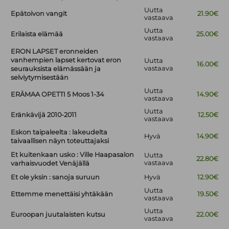
Uutta
Epätoivon vangit
21.90€
vastaava
Uutta
Erilaista elämää
25.00€
vastaava
ERON LAPSET eronneiden
vanhempien lapset kertovat eron
Uutta
16.00€
vastaava
seurauksista elämässään ja
selviytymisestään
Uutta
ERÄMAA OPETTI 5 Moos 1-34
14.90€
vastaava
Uutta
Eränkävijä 2010-2011
12.50€
vastaava
Eskon taipaleelta : lakeudelta
Hyvä
14.90€
taivaallisen näyn toteuttajaksi
Et kuitenkaan usko : Ville Haapasalon
Uutta
22.80€
vastaava
varhaisvuodet Venäjällä
Et ole yksin : sanoja suruun
Hyvä
12.90€
Uutta
Ettemme menettäisi yhtäkään
19.50€
vastaava
Uutta
Euroopan juutalaisten kutsu
22.00€
vastaava