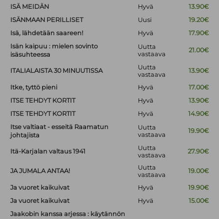
ISÄ MEIDÄN
Hyvä
13.90€
ISÄNMAAN PERILLISET
Uusi
19.20€
Isä, lähdetään saareen!
Hyvä
17.90€
Isän kaipuu : mielen sovinto
Uutta
21.00€
vastaava
isäsuhteessa
Uutta
ITALIALAISTA 30 MINUUTISSA
13.90€
vastaava
Itke, tyttö pieni
Hyvä
17.00€
ITSE TEHDYT KORTIT
Hyvä
13.90€
ITSE TEHDYT KORTIT
Hyvä
14.90€
Itse valtiaat - esseitä Raamatun
Uutta
19.90€
vastaava
johtajista
Uutta
Itä-Karjalan valtaus 1941
27.90€
vastaava
Uutta
JA JUMALA ANTAA!
19.00€
vastaava
Ja vuoret kaikuivat
Hyvä
19.90€
Ja vuoret kaikuivat
Hyvä
15.00€
Jaakobin kanssa arjessa : käytännön