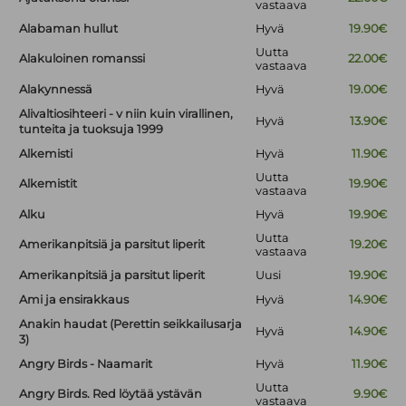
vastaava
Alabaman hullut
Hyvä
19.90€
Uutta
Alakuloinen romanssi
22.00€
vastaava
Alakynnessä
Hyvä
19.00€
Alivaltiosihteeri - v niin kuin virallinen,
Hyvä
13.90€
tunteita ja tuoksuja 1999
Alkemisti
Hyvä
11.90€
Uutta
Alkemistit
19.90€
vastaava
Alku
Hyvä
19.90€
Uutta
Amerikanpitsiä ja parsitut liperit
19.20€
vastaava
Amerikanpitsiä ja parsitut liperit
Uusi
19.90€
Ami ja ensirakkaus
Hyvä
14.90€
Anakin haudat (Perettin seikkailusarja
Hyvä
14.90€
3)
Angry Birds - Naamarit
Hyvä
11.90€
Uutta
Angry Birds. Red löytää ystävän
9.90€
vastaava