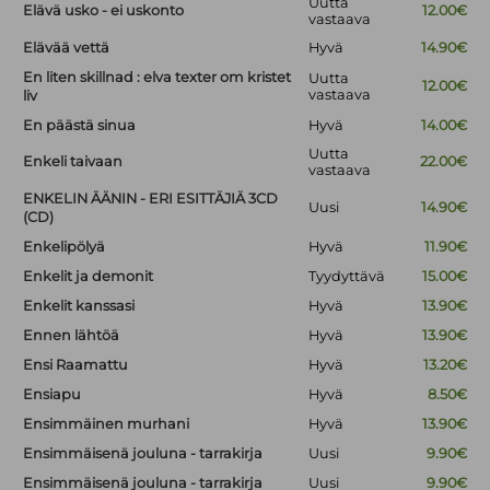
Uutta
Elävä usko - ei uskonto
12.00€
vastaava
Elävää vettä
Hyvä
14.90€
En liten skillnad : elva texter om kristet
Uutta
12.00€
vastaava
liv
En päästä sinua
Hyvä
14.00€
Uutta
Enkeli taivaan
22.00€
vastaava
ENKELIN ÄÄNIN - ERI ESITTÄJIÄ 3CD
Uusi
14.90€
(CD)
Enkelipölyä
Hyvä
11.90€
Enkelit ja demonit
Tyydyttävä
15.00€
Enkelit kanssasi
Hyvä
13.90€
Ennen lähtöä
Hyvä
13.90€
Ensi Raamattu
Hyvä
13.20€
Ensiapu
Hyvä
8.50€
Ensimmäinen murhani
Hyvä
13.90€
Ensimmäisenä jouluna - tarrakirja
Uusi
9.90€
Ensimmäisenä jouluna - tarrakirja
Uusi
9.90€