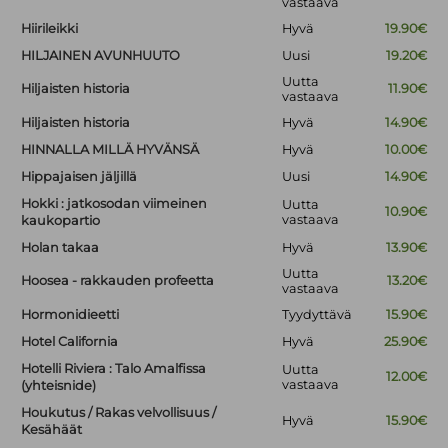
vastaava
Hiirileikki
Hyvä
19.90€
HILJAINEN AVUNHUUTO
Uusi
19.20€
Uutta
Hiljaisten historia
11.90€
vastaava
Hiljaisten historia
Hyvä
14.90€
HINNALLA MILLÄ HYVÄNSÄ
Hyvä
10.00€
Hippajaisen jäljillä
Uusi
14.90€
Hokki : jatkosodan viimeinen
Uutta
10.90€
vastaava
kaukopartio
Holan takaa
Hyvä
13.90€
Uutta
Hoosea - rakkauden profeetta
13.20€
vastaava
Hormonidieetti
Tyydyttävä
15.90€
Hotel California
Hyvä
25.90€
Hotelli Riviera : Talo Amalfissa
Uutta
12.00€
vastaava
(yhteisnide)
Houkutus / Rakas velvollisuus /
Hyvä
15.90€
Kesähäät