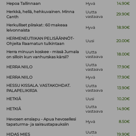
Hepoa Tallinnaan
Hyvä
14.90€
Herkkä, hellä, hehkuvainen. Minna
Uutta
29.90€
vastaava
Canth
Herkulliset piirakat : 60 makeaa
Hyvä
18.90€
leivonnaista
HERMENEUTIIKAN PELISÄÄNNÖT-
Uusi
20.00€
Ohjeita Raamatun tulkintaan
Herra minuun koskee - missä Jumala
Uutta
18.00€
vastaava
on silloin kun vanhurskas kärsii?
Uutta
HERRA NIILO
17.90€
vastaava
HERRA NIILO
Hyvä
17.90€
HESSU KISSALA. VASTAKOHDAT.
Uutta
13.90€
vastaava
PALAPELIKIRJA
HETKIÄ
Uusi
10.20€
Uutta
HETKIÄ
14.90€
vastaava
Hevosen ensiapu - Apua hevosellesi
Hyvä
8.50€
tapaturma- ja sairaustapauksiin
Uutta
HIDAS MIES
19.90€