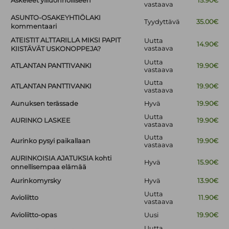
Askeleet yliluonnolliseen
15.90€
vastaava
ASUNTO-OSAKEYHTIÖLAKI
Tyydyttävä
35.00€
kommentaari
ATEISTIT ALTTARILLA MIKSI PAPIT
Uutta
14.90€
vastaava
KIISTÄVÄT USKONOPPEJA?
Uutta
ATLANTAN PANTTIVANKI
19.90€
vastaava
Uutta
ATLANTAN PANTTIVANKI
19.90€
vastaava
Aunuksen terässade
Hyvä
19.90€
Uutta
AURINKO LASKEE
19.90€
vastaava
Uutta
Aurinko pysyi paikallaan
19.90€
vastaava
AURINKOISIA AJATUKSIA kohti
Hyvä
15.90€
onnellisempaa elämää
Aurinkomyrsky
Hyvä
13.90€
Uutta
Avioliitto
11.90€
vastaava
Avioliitto-opas
Uusi
19.90€
Uutta