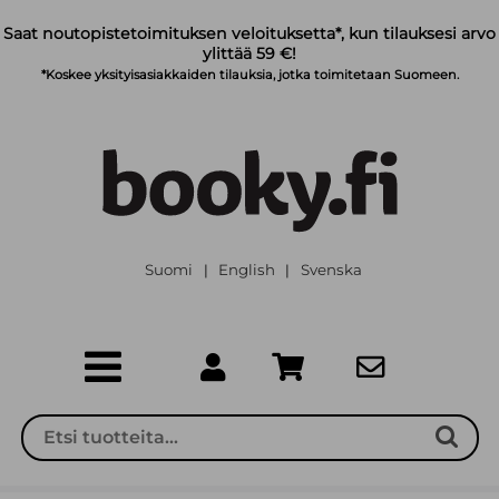
Siirry pääsisältöön
Saat noutopistetoimituksen veloituksetta*, kun tilauksesi arvo
ylittää 59 €!
*Koskee yksityisasiakkaiden tilauksia, jotka toimitetaan Suomeen.
Suomi
English
Svenska
|
|