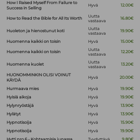
How I Raised Myself From Failure to
Hyvä
12.00€
Success in Selling
Uutta
How to Read the Bible for All Its Worth
16.80€
vastaava
Uutta
Huoleton ja hienostunut koti
19.90€
vastaava
Huomenna kaikki on toisin
Hyvä
15.00€
Uutta
Huomenna kaikki on toisin
12.20€
vastaava
Uutta
Huomenna kuolet
13.20€
vastaava
HUONOMMINKIN OLISI VOINUT
Hyvä
20.00€
KÄYDÄ
Hurmaava mies
Hyvä
19.90€
Hyisiä aikoja
Hyvä
19.90€
Hylynryöstäjä
Hyvä
13.90€
Hylätyt
Hyvä
13.90€
Hypnotisoija
Hyvä
15.90€
Hypnotisoija
Hyvä
19.90€
Hytti nro 6 - Kohtaamisia junassa
Tyydyttävä
9.80€