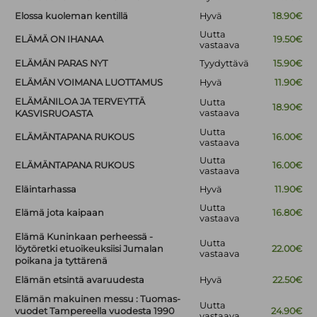
Elossa kuoleman kentillä
Hyvä
18.90€
Uutta
ELÄMÄ ON IHANAA
19.50€
vastaava
ELÄMÄN PARAS NYT
Tyydyttävä
15.90€
ELÄMÄN VOIMANA LUOTTAMUS
Hyvä
11.90€
ELÄMÄNILOA JA TERVEYTTÄ
Uutta
18.90€
vastaava
KASVISRUOASTA
Uutta
ELÄMÄNTAPANA RUKOUS
16.00€
vastaava
Uutta
ELÄMÄNTAPANA RUKOUS
16.00€
vastaava
Eläintarhassa
Hyvä
11.90€
Uutta
Elämä jota kaipaan
16.80€
vastaava
Elämä Kuninkaan perheessä -
Uutta
löytöretki etuoikeuksiisi Jumalan
22.00€
vastaava
poikana ja tyttärenä
Elämän etsintä avaruudesta
Hyvä
22.50€
Elämän makuinen messu : Tuomas-
Uutta
vuodet Tampereella vuodesta 1990
24.90€
vastaava