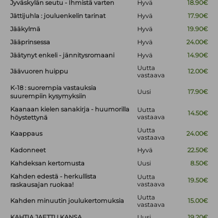
Jyväskylän seutu - Ihmistä varten
Hyvä
18.90€
Jättijuhla : jouluenkelin tarinat
Hyvä
17.90€
Jääkylmä
Hyvä
19.90€
Jääprinsessa
Hyvä
24.00€
Jäätynyt enkeli - jännitysromaani
Hyvä
14.90€
Uutta
Jäävuoren huippu
12.00€
vastaava
K-18 : suorempia vastauksia
Uusi
17.90€
suurempiin kysymyksiin
Kaanaan kielen sanakirja - huumorilla
Uutta
14.50€
vastaava
höystettynä
Uutta
Kaappaus
24.00€
vastaava
Kadonneet
Hyvä
22.50€
Kahdeksan kertomusta
Uusi
8.50€
Kahden edestä - herkullista
Uutta
19.50€
vastaava
raskausajan ruokaa!
Uutta
Kahden minuutin joulukertomuksia
15.00€
vastaava
KAHTIA JAETTU KANSA
Uusi
19.20€