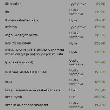
Illan tullen
Tyydyttävä
9.90€
Uutta
Ilo
19.90€
vastaava
Iloinen askartelukirja
Hyvä
18.90€
Inferno
Tyydyttävä
17.90€
Uutta
Ingo - Aaltojen kutsu
18.90€
vastaava
INSIDE FERRARI
Hyvä
22.90€
INTIALAINEN KEITTOKIRJA 50 parasta
Hyvä
19.90€
Intian currya ja paljon, paljon muuta
Uutta
Ipanakerä (sis. cd)
19.90€
vastaava
Uutta
IRTI SAATANAN OTTEESTA
15.00€
vastaava
Uutta
Isku
12.90€
vastaava
Israel : siunauksena keskellä maata
Uusi
21.60€
Israel-tyttö
Uusi
24.90€
Uutta
Israelin uudet opetuslapset
19.20€
vastaava