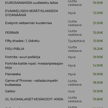
Uutta
EUROSANAKIRJA uudistettu laitos
19.90€
vastaava
EVANKELISEN HERÄTYSLIIKKEEN
Hyvä
12.00€
SYDÄNÄÄNIÄ
Uutta
Evelynin seitsemän kuolemaa
21.90€
vastaava
Uutta
FERRARI
15.90€
vastaava
Fifty shades : 1, Sidottu
Tyydyttävä
15.90€
Uutta
FISU-PIBLIA
19.20€
vastaava
Fortnite : suuri pelikirja
Hyvä
19.90€
Fortnite battle royal : mestaripelaajan
Hyvä
14.90€
kirja
Franseska
Hyvä
19.90€
Game of Thrones - valtaistuinpelin
Uutta
18.90€
vastaava
kulisseissa
Gekko
Uusi
19.90€
Uutta
GL SUOMALAISET KESÄKODIT -KIRJA
19.80€
vastaava
Uutta