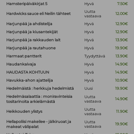
Hamsteripäiväkirjat 5
Hyvä
7.50€
Uutta
Hardwicks sauce eli Neilin tähteet
12.00€
vastaava
Harjunpää ja ahdistelija
Hyvä
12.90€
Harjunpää ja kiusantekijät
Hyvä
12.90€
Harjunpää ja rakkauden lait
Hyvä
13.90€
Harjunpää ja rautahuone
Hyvä
19.90€
Harmaat pantterit
Tyydyttävä
13.90€
Haudankaivaja
Hyvä
14.90€
HAUDASTA KOHTUUN
Hyvä
14.90€
Havukka-ahon ajattelija
Hyvä
10.90€
Hedelmäistä : herkkuja hedelmistä
Uusi
19.90€
Hedelmäsalaattia : moniravinteisia
Uutta
14.90€
vastaava
tositarinoita arkielämästä
Uutta
Heikkouden ylistys
11.90€
vastaava
Hellapoliisi makeilee - jälkiruoat ja
Uutta
19.90€
vastaava
makeat välipalat