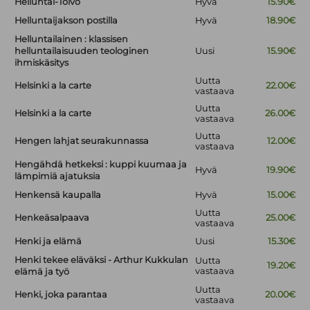
Helluntai-Toivo
Hyvä
15.90€
Helluntaijakson postilla
Hyvä
18.90€
Helluntailainen : klassisen
helluntailaisuuden teologinen
Uusi
15.90€
ihmiskäsitys
Uutta
Helsinki a la carte
22.00€
vastaava
Uutta
Helsinki a la carte
26.00€
vastaava
Uutta
Hengen lahjat seurakunnassa
12.00€
vastaava
Hengähdä hetkeksi : kuppi kuumaa ja
Hyvä
19.90€
lämpimiä ajatuksia
Henkensä kaupalla
Hyvä
15.00€
Uutta
Henkeäsalpaava
25.00€
vastaava
Henki ja elämä
Uusi
15.30€
Henki tekee eläväksi - Arthur Kukkulan
Uutta
19.20€
vastaava
elämä ja työ
Uutta
Henki, joka parantaa
20.00€
vastaava