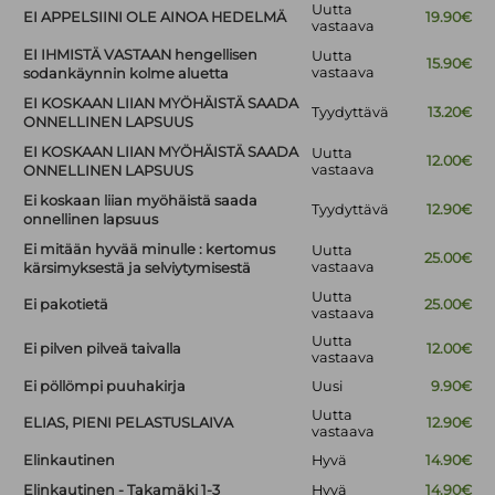
Uutta
EI APPELSIINI OLE AINOA HEDELMÄ
19.90€
vastaava
EI IHMISTÄ VASTAAN hengellisen
Uutta
15.90€
vastaava
sodankäynnin kolme aluetta
EI KOSKAAN LIIAN MYÖHÄISTÄ SAADA
Tyydyttävä
13.20€
ONNELLINEN LAPSUUS
EI KOSKAAN LIIAN MYÖHÄISTÄ SAADA
Uutta
12.00€
vastaava
ONNELLINEN LAPSUUS
Ei koskaan liian myöhäistä saada
Tyydyttävä
12.90€
onnellinen lapsuus
Ei mitään hyvää minulle : kertomus
Uutta
25.00€
vastaava
kärsimyksestä ja selviytymisestä
Uutta
Ei pakotietä
25.00€
vastaava
Uutta
Ei pilven pilveä taivalla
12.00€
vastaava
Ei pöllömpi puuhakirja
Uusi
9.90€
Uutta
ELIAS, PIENI PELASTUSLAIVA
12.90€
vastaava
Elinkautinen
Hyvä
14.90€
Elinkautinen - Takamäki 1-3
Hyvä
14.90€