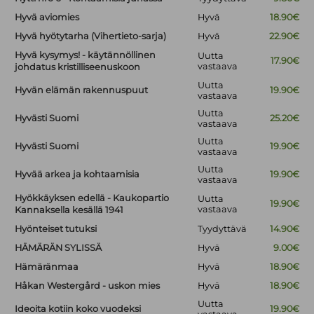
Hyvä aviomies
Hyvä
18.90€
Hyvä hyötytarha (Vihertieto-sarja)
Hyvä
22.90€
Hyvä kysymys! - käytännöllinen
Uutta
17.90€
vastaava
johdatus kristilliseenuskoon
Uutta
Hyvän elämän rakennuspuut
19.90€
vastaava
Uutta
Hyvästi Suomi
25.20€
vastaava
Uutta
Hyvästi Suomi
19.90€
vastaava
Uutta
Hyvää arkea ja kohtaamisia
19.90€
vastaava
Hyökkäyksen edellä - Kaukopartio
Uutta
19.90€
vastaava
Kannaksella kesällä 1941
Hyönteiset tutuksi
Tyydyttävä
14.90€
HÄMÄRÄN SYLISSÄ
Hyvä
9.00€
Hämäränmaa
Hyvä
18.90€
Håkan Westergård - uskon mies
Hyvä
18.90€
Uutta
Ideoita kotiin koko vuodeksi
19.90€