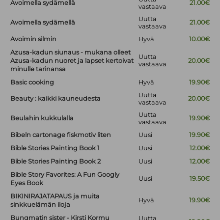
Avoimella sydämellä
21.00€
vastaava
Uutta
Avoimella sydämellä
21.00€
vastaava
Avoimin silmin
Hyvä
10.00€
Azusa-kadun siunaus - mukana olleet
Uutta
Azusa-kadun nuoret ja lapset kertoivat
20.00€
vastaava
minulle tarinansa
Basic cooking
Hyvä
19.90€
Uutta
Beauty : kaikki kauneudesta
20.00€
vastaava
Uutta
Beulahin kukkulalla
19.90€
vastaava
Bibeln cartonage fiskmotiv liten
Uusi
19.90€
Bible Stories Painting Book 1
Uusi
12.00€
Bible Stories Painting Book 2
Uusi
12.00€
Bible Story Favorites: A Fun Googly
Uusi
19.50€
Eyes Book
BIKINIRAJATAPAUS ja muita
Hyvä
19.90€
sinkkuelämän iloja
Bungmatin sister - Kirsti Kormu
Uutta