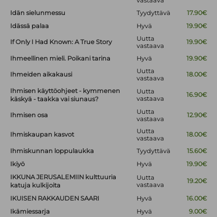
vastaava
Idän sielunmessu
Tyydyttävä
17.90€
Idässä palaa
Hyvä
19.90€
Uutta
If Only I Had Known: A True Story
19.90€
vastaava
Ihmeellinen mieli. Poikani tarina
Hyvä
19.90€
Uutta
Ihmeiden aikakausi
18.00€
vastaava
Ihmisen käyttöohjeet - kymmenen
Uutta
16.90€
vastaava
käskyä - taakka vai siunaus?
Uutta
Ihmisen osa
12.90€
vastaava
Uutta
Ihmiskaupan kasvot
18.00€
vastaava
Ihmiskunnan loppulaukka
Tyydyttävä
15.60€
Ikiyö
Hyvä
19.90€
IKKUNA JERUSALEMIIN kulttuuria
Uutta
19.20€
vastaava
katuja kulkijoita
IKUISEN RAKKAUDEN SAARI
Hyvä
16.00€
Ikämiessarja
Hyvä
9.00€