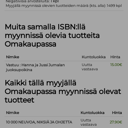
Negatiivisia arvosteluita:
1 kpl
Myyjällä myynnissä olevien tuotteiden määrä (kts. alla): 1499 kpl
Muita samalla ISBN:llä
myynnissä olevia tuotteita
Omakaupassa
Nimike
Kuntoluokka
Hinta
Uutta
15.00€
Vastuu : Hanna ja Jussi Jumalan
vastaava
juoksupoikina
Kaikki tällä myyjällä
Omakaupassa myynnissä olevat
tuotteet
Nimike
Kuntoluokka
Hinta
Uutta
10 000 NEUVOA, NIKSIÄ JA OHJETTA
27.90€
vastaava