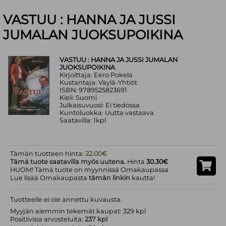
VASTUU : HANNA JA JUSSI
JUMALAN JUOKSUPOIKINA
VASTUU : HANNA JA JUSSI JUMALAN
JUOKSUPOIKINA
Kirjoittaja: Eero Pokela
Kustantaja: Väylä-Yhtiöt
ISBN: 9789525823691
Kieli: Suomi
Julkaisuvuosi: Ei tiedossa
Kuntoluokka: Uutta vastaava
Saatavilla: 1kpl
Tämän tuotteen hinta:
22.00€
Tämä tuote saatavilla myös uutena.
Hinta
30.30€
HUOM! Tämä tuote on myynnissä Omakaupassa
Lue lisää Omakaupasta
tämän linkin
kautta!
Tuotteelle ei ole annettu kuvausta.
Myyjän aiemmin tekemät kaupat: 329 kpl
Positiivisia arvosteluita:
237 kpl