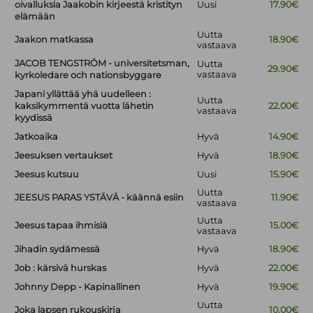
oivalluksia Jaakobin kirjeestä kristityn
Uusi
17.90€
elämään
Uutta
Jaakon matkassa
18.90€
vastaava
JACOB TENGSTRÖM - universitetsman,
Uutta
29.90€
vastaava
kyrkoledare och nationsbyggare
Japani yllättää yhä uudelleen :
Uutta
kaksikymmentä vuotta lähetin
22.00€
vastaava
kyydissä
Jatkoaika
Hyvä
14.90€
Jeesuksen vertaukset
Hyvä
18.90€
Jeesus kutsuu
Uusi
15.90€
Uutta
JEESUS PARAS YSTÄVÄ - käännä esiin
11.90€
vastaava
Uutta
Jeesus tapaa ihmisiä
15.00€
vastaava
Jihadin sydämessä
Hyvä
18.90€
Job : kärsivä hurskas
Hyvä
22.00€
Johnny Depp - Kapinallinen
Hyvä
19.90€
Uutta
Joka lapsen rukouskirja
10.00€