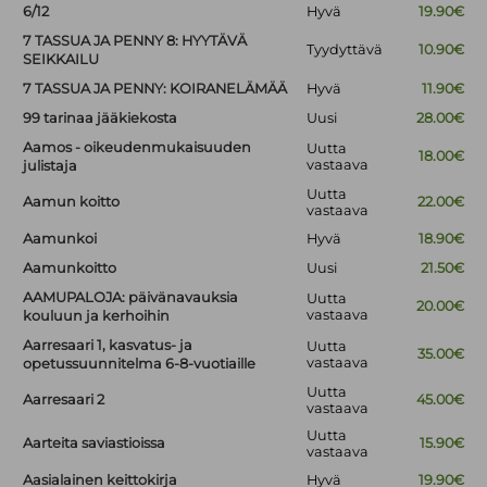
6/12
Hyvä
19.90€
7 TASSUA JA PENNY 8: HYYTÄVÄ
Tyydyttävä
10.90€
SEIKKAILU
7 TASSUA JA PENNY: KOIRANELÄMÄÄ
Hyvä
11.90€
99 tarinaa jääkiekosta
Uusi
28.00€
Aamos - oikeudenmukaisuuden
Uutta
18.00€
vastaava
julistaja
Uutta
Aamun koitto
22.00€
vastaava
Aamunkoi
Hyvä
18.90€
Aamunkoitto
Uusi
21.50€
AAMUPALOJA: päivänavauksia
Uutta
20.00€
vastaava
kouluun ja kerhoihin
Aarresaari 1, kasvatus- ja
Uutta
35.00€
vastaava
opetussuunnitelma 6-8-vuotiaille
Uutta
Aarresaari 2
45.00€
vastaava
Uutta
Aarteita saviastioissa
15.90€
vastaava
Aasialainen keittokirja
Hyvä
19.90€