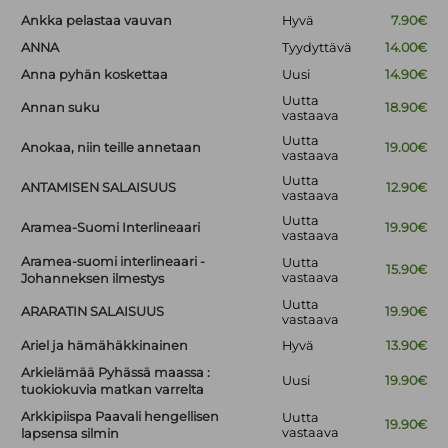
Ankka pelastaa vauvan
Hyvä
7.90€
ANNA
Tyydyttävä
14.00€
Anna pyhän koskettaa
Uusi
14.90€
Uutta
Annan suku
18.90€
vastaava
Uutta
Anokaa, niin teille annetaan
19.00€
vastaava
Uutta
ANTAMISEN SALAISUUS
12.90€
vastaava
Uutta
Aramea-Suomi Interlineaari
19.90€
vastaava
Aramea-suomi interlineaari -
Uutta
15.90€
vastaava
Johanneksen ilmestys
Uutta
ARARATIN SALAISUUS
19.90€
vastaava
Ariel ja hämähäkkinainen
Hyvä
13.90€
Arkielämää Pyhässä maassa :
Uusi
19.90€
tuokiokuvia matkan varrelta
Arkkipiispa Paavali hengellisen
Uutta
19.90€
vastaava
lapsensa silmin