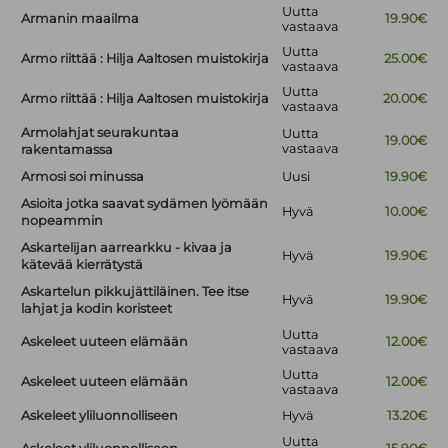
Uutta
Armanin maailma
19.90€
vastaava
Uutta
Armo riittää : Hilja Aaltosen muistokirja
25.00€
vastaava
Uutta
Armo riittää : Hilja Aaltosen muistokirja
20.00€
vastaava
Armolahjat seurakuntaa
Uutta
19.00€
vastaava
rakentamassa
Armosi soi minussa
Uusi
19.90€
Asioita jotka saavat sydämen lyömään
Hyvä
10.00€
nopeammin
Askartelijan aarrearkku - kivaa ja
Hyvä
19.90€
kätevää kierrätystä
Askartelun pikkujättiläinen. Tee itse
Hyvä
19.90€
lahjat ja kodin koristeet
Uutta
Askeleet uuteen elämään
12.00€
vastaava
Uutta
Askeleet uuteen elämään
12.00€
vastaava
Askeleet yliluonnolliseen
Hyvä
13.20€
Uutta