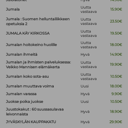
Uutta
Jumala
15.90€
vastaava
Jumala : Suomen helluntailiikkeen
Uutta
23.50€
vastaava
opetuksia 2
Uutta
JUMALA KÄY KIRKOSSA
19.50€
vastaava
Uutta
Jumalan hoitokeino huolille
18.00€
vastaava
Jumalan ihmeitä
Hyvä
14.90€
Jumalan ja ihmisten palveluksessa:
Uutta
19.90€
vastaava
Veikko Mannisen elämäkerta
Uutta
Jumalan koko sota-asu
10.50€
vastaava
Jumalan muuttava voima
Uusi
18.00€
Jumalan varassa
Hyvä
9.90€
Juokse poika juokse
Uusi
10.50€
Juustokakut : 60 suussasulavaa
Hyvä
18.90€
leivonnaista
JYVÄSKYLÄN KAUPPAKATU
Hyvä
29.90€