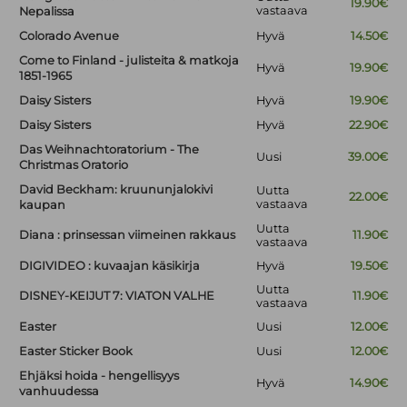
19.90€
vastaava
Nepalissa
Colorado Avenue
Hyvä
14.50€
Come to Finland - julisteita & matkoja
Hyvä
19.90€
1851-1965
Daisy Sisters
Hyvä
19.90€
Daisy Sisters
Hyvä
22.90€
Das Weihnachtoratorium - The
Uusi
39.00€
Christmas Oratorio
David Beckham: kruununjalokivi
Uutta
22.00€
vastaava
kaupan
Uutta
Diana : prinsessan viimeinen rakkaus
11.90€
vastaava
DIGIVIDEO : kuvaajan käsikirja
Hyvä
19.50€
Uutta
DISNEY-KEIJUT 7: VIATON VALHE
11.90€
vastaava
Easter
Uusi
12.00€
Easter Sticker Book
Uusi
12.00€
Ehjäksi hoida - hengellisyys
Hyvä
14.90€
vanhuudessa