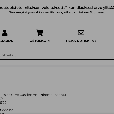
noutopistetoimituksen veloituksetta*, kun tilauksesi arvo ylittää
*Koskee yksityisasiakkaiden tilauksia, jotka toimitetaan Suomeen.
IRJAUDU
OSTOSKORI
TILAA UUTISKIRJE
 Cussler; Clive Cussler; Anu Niroma (käänt.)
OY
2377
 tiedossa
yvä