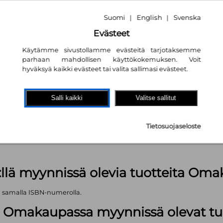
Suomi
English
Svenska
|
|
Evästeet
Käytämme sivustollamme evästeitä tarjotaksemme
parhaan mahdollisen käyttökokemuksen. Voit
hyväksyä kaikki evästeet tai valita sallimasi evästeet.
akaupassa
autta!
Salli kaikki
Valitse sallitut
kpl
Tietosuojaseloste
äärä (kts. alla): 1499 kpl
:llä myynnissä olevia tuotteita Om
ä samalla ISBN-numerolla.
lä Omakaupassa myynnissä olevat tu