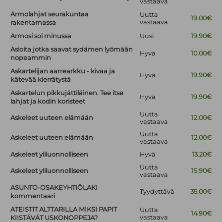
vastaava
Armolahjat seurakuntaa
Uutta
19.00€
vastaava
rakentamassa
Armosi soi minussa
Uusi
19.90€
Asioita jotka saavat sydämen lyömään
Hyvä
10.00€
nopeammin
Askartelijan aarrearkku - kivaa ja
Hyvä
19.90€
kätevää kierrätystä
Askartelun pikkujättiläinen. Tee itse
Hyvä
19.90€
lahjat ja kodin koristeet
Uutta
Askeleet uuteen elämään
12.00€
vastaava
Uutta
Askeleet uuteen elämään
12.00€
vastaava
Askeleet yliluonnolliseen
Hyvä
13.20€
Uutta
Askeleet yliluonnolliseen
15.90€
vastaava
ASUNTO-OSAKEYHTIÖLAKI
Tyydyttävä
35.00€
kommentaari
ATEISTIT ALTTARILLA MIKSI PAPIT
Uutta
14.90€
vastaava
KIISTÄVÄT USKONOPPEJA?