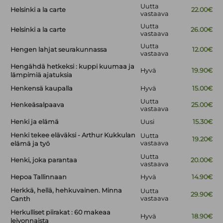
Uutta
Helsinki a la carte
22.00€
vastaava
Uutta
Helsinki a la carte
26.00€
vastaava
Uutta
Hengen lahjat seurakunnassa
12.00€
vastaava
Hengähdä hetkeksi : kuppi kuumaa ja
Hyvä
19.90€
lämpimiä ajatuksia
Henkensä kaupalla
Hyvä
15.00€
Uutta
Henkeäsalpaava
25.00€
vastaava
Henki ja elämä
Uusi
15.30€
Henki tekee eläväksi - Arthur Kukkulan
Uutta
19.20€
vastaava
elämä ja työ
Uutta
Henki, joka parantaa
20.00€
vastaava
Hepoa Tallinnaan
Hyvä
14.90€
Herkkä, hellä, hehkuvainen. Minna
Uutta
29.90€
vastaava
Canth
Herkulliset piirakat : 60 makeaa
Hyvä
18.90€
leivonnaista