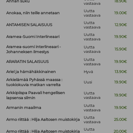
Annan suku
18.90€
vastaava
Uutta
Anokaa, niin teille annetaan
19.00€
vastaava
Uutta
ANTAMISEN SALAISUUS
12.90€
vastaava
Uutta
Aramea-Suomi Interlineaari
19.90€
vastaava
Aramea-suomi interlineaari -
Uutta
15.90€
vastaava
Johanneksen ilmestys
Uutta
ARARATIN SALAISUUS
19.90€
vastaava
Ariel ja hämähäkkinainen
Hyvä
13.90€
Arkielämää Pyhässä maassa :
Uusi
19.90€
tuokiokuvia matkan varrelta
Arkkipiispa Paavali hengellisen
Uutta
19.90€
vastaava
lapsensa silmin
Uutta
Armanin maailma
19.90€
vastaava
Uutta
Armo riittää : Hilja Aaltosen muistokirja
25.00€
vastaava
Uutta
Armo riittää : Hilja Aaltosen muistokirja
20.00€