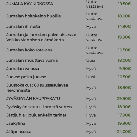
Uutta
JUMALA KÄY KIRKOSSA
19.50€
vastaava
Uutta
Jumalan hoitokeino huolille
18.00€
vastaava
Jumalan ihmeitä
Hyvä
14.90€
Jumalan ja ihmisten palveluksessa:
Uutta
19.90€
vastaava
Veikko Mannisen elämäkerta
Uutta
Jumalan koko sota-asu
10.50€
vastaava
Jumalan muuttava voima
Uusi
18.00€
Jumalan varassa
Hyvä
9.90€
Juokse poika juokse
Uusi
10.50€
Juustokakut : 60 suussasulavaa
Hyvä
18.90€
leivonnaista
JYVÄSKYLÄN KAUPPAKATU
Hyvä
29.90€
Jyväskylän seutu - Ihmistä varten
Hyvä
18.90€
Jättijuhla : jouluenkelin tarinat
Hyvä
17.90€
Jääkylmä
Hyvä
19.90€
Jääprinsessa
Hyvä
24.00€