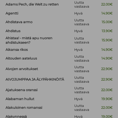
Uutta
Adams Pech, die Welt zu retten
22.00€
vastaava
Agentti
Hyvä
14.90€
Uutta
Ahdistava armo
15.00€
vastaava
Ahdistus
Hyvä
13.90€
Ahistaa! - mistä apu nuoren
Uutta
15.90€
vastaava
ahdistukseen?
Aikansa rikos
Hyvä
14.90€
Uutta
Aitouden aateluus
14.90€
vastaava
Uutta
Aivojen arvoitukset
22.90€
vastaava
Uutta
AIVOJUMPPAA JA ÄLYPÄHKINÖITÄ
22.90€
vastaava
Uutta
Ajatuksena oranssi
22.00€
vastaava
Alabaman hullut
Hyvä
19.90€
Uutta
Alakuloinen romanssi
22.00€
vastaava
Alakynnessä
Hyvä
19.00€