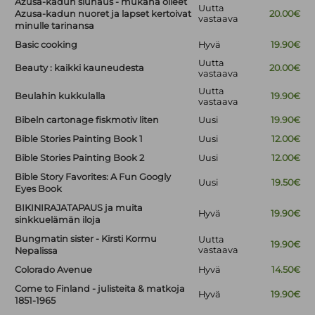
Azusa-kadun siunaus - mukana olleet
Uutta
Azusa-kadun nuoret ja lapset kertoivat
20.00€
vastaava
minulle tarinansa
Basic cooking
Hyvä
19.90€
Uutta
Beauty : kaikki kauneudesta
20.00€
vastaava
Uutta
Beulahin kukkulalla
19.90€
vastaava
Bibeln cartonage fiskmotiv liten
Uusi
19.90€
Bible Stories Painting Book 1
Uusi
12.00€
Bible Stories Painting Book 2
Uusi
12.00€
Bible Story Favorites: A Fun Googly
Uusi
19.50€
Eyes Book
BIKINIRAJATAPAUS ja muita
Hyvä
19.90€
sinkkuelämän iloja
Bungmatin sister - Kirsti Kormu
Uutta
19.90€
vastaava
Nepalissa
Colorado Avenue
Hyvä
14.50€
Come to Finland - julisteita & matkoja
Hyvä
19.90€
1851-1965