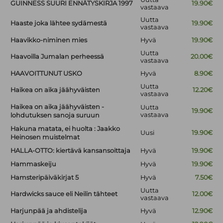
GUINNESS SUURI ENNÄTYSKIRJA 1997
19.90€
vastaava
Uutta
Haaste joka lähtee sydämestä
19.90€
vastaava
Haavikko-niminen mies
Hyvä
19.90€
Uutta
Haavoilla Jumalan perheessä
20.00€
vastaava
HAAVOITTUNUT USKO
Hyvä
8.90€
Uutta
Haikea on aika jäähyväisten
12.20€
vastaava
Haikea on aika jäähyväisten -
Uutta
19.90€
vastaava
lohdutuksen sanoja suruun
Hakuna matata, ei huolta : Jaakko
Uusi
19.90€
Heinosen muistelmat
HALLA-OTTO: kiertävä kansansoittaja
Hyvä
19.90€
Hammaskeiju
Hyvä
19.90€
Hamsteripäiväkirjat 5
Hyvä
7.50€
Uutta
Hardwicks sauce eli Neilin tähteet
12.00€
vastaava
Harjunpää ja ahdistelija
Hyvä
12.90€