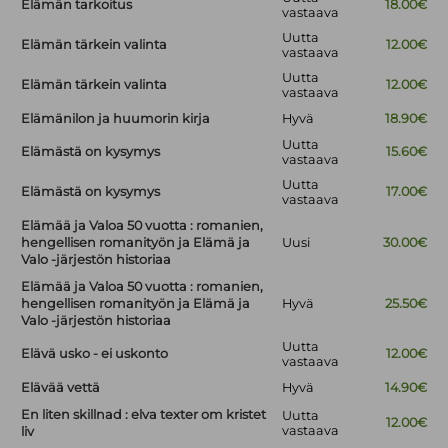
Elämän tarkoitus
18.00€
vastaava
Uutta
Elämän tärkein valinta
12.00€
vastaava
Uutta
Elämän tärkein valinta
12.00€
vastaava
Elämänilon ja huumorin kirja
Hyvä
18.90€
Uutta
Elämästä on kysymys
15.60€
vastaava
Uutta
Elämästä on kysymys
17.00€
vastaava
Elämää ja Valoa 50 vuotta : romanien,
hengellisen romanityön ja Elämä ja
Uusi
30.00€
Valo -järjestön historiaa
Elämää ja Valoa 50 vuotta : romanien,
hengellisen romanityön ja Elämä ja
Hyvä
25.50€
Valo -järjestön historiaa
Uutta
Elävä usko - ei uskonto
12.00€
vastaava
Elävää vettä
Hyvä
14.90€
En liten skillnad : elva texter om kristet
Uutta
12.00€
vastaava
liv