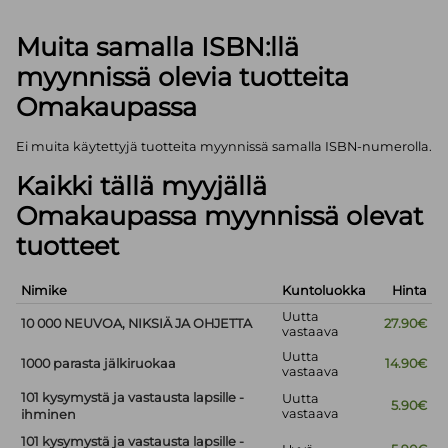
Muita samalla ISBN:llä
myynnissä olevia tuotteita
Omakaupassa
Ei muita käytettyjä tuotteita myynnissä samalla ISBN-numerolla.
Kaikki tällä myyjällä
Omakaupassa myynnissä olevat
tuotteet
Nimike
Kuntoluokka
Hinta
Uutta
10 000 NEUVOA, NIKSIÄ JA OHJETTA
27.90€
vastaava
Uutta
1000 parasta jälkiruokaa
14.90€
vastaava
101 kysymystä ja vastausta lapsille -
Uutta
5.90€
vastaava
ihminen
101 kysymystä ja vastausta lapsille -