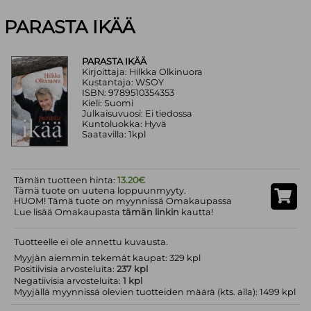
PARASTA IKÄÄ
PARASTA IKÄÄ
Kirjoittaja: Hilkka Olkinuora
Kustantaja: WSOY
ISBN: 9789510354353
Kieli: Suomi
Julkaisuvuosi: Ei tiedossa
Kuntoluokka: Hyvä
Saatavilla: 1kpl
Tämän tuotteen hinta:
13.20€
Tämä tuote on uutena loppuunmyyty.
HUOM! Tämä tuote on myynnissä Omakaupassa
Lue lisää Omakaupasta
tämän linkin
kautta!
Tuotteelle ei ole annettu kuvausta.
Myyjän aiemmin tekemät kaupat: 329 kpl
Positiivisia arvosteluita:
237 kpl
Negatiivisia arvosteluita:
1 kpl
Myyjällä myynnissä olevien tuotteiden määrä (kts. alla): 1499 kpl