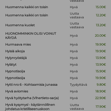
vastaava
Huomenna kaikki on toisin
Hyvä
15.00€
Uutta
Huomenna kaikki on toisin
12.20€
vastaava
Uutta
Huomenna kuolet
13.20€
vastaava
HUONOMMINKIN OLISI VOINUT
Hyvä
20.00€
KÄYDÄ
Hurmaava mies
Hyvä
19.90€
Hyisiä aikoja
Hyvä
19.90€
Hylynryöstäjä
Hyvä
13.90€
Hylätyt
Hyvä
13.90€
Hypnotisoija
Hyvä
15.90€
Hypnotisoija
Hyvä
19.90€
Hytti nro 6 - Kohtaamisia junassa
Tyydyttävä
9.80€
Hyvä aviomies
Hyvä
18.90€
Hyvä hyötytarha (Vihertieto-sarja)
Hyvä
22.90€
Hyvä kysymys! - käytännöllinen
Uutta
17.90€
vastaava
johdatus kristilliseenuskoon