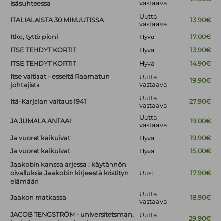
vastaava
isäsuhteessa
Uutta
ITALIALAISTA 30 MINUUTISSA
13.90€
vastaava
Itke, tyttö pieni
Hyvä
17.00€
ITSE TEHDYT KORTIT
Hyvä
13.90€
ITSE TEHDYT KORTIT
Hyvä
14.90€
Itse valtiaat - esseitä Raamatun
Uutta
19.90€
vastaava
johtajista
Uutta
Itä-Karjalan valtaus 1941
27.90€
vastaava
Uutta
JA JUMALA ANTAA!
19.00€
vastaava
Ja vuoret kaikuivat
Hyvä
19.90€
Ja vuoret kaikuivat
Hyvä
15.00€
Jaakobin kanssa arjessa : käytännön
oivalluksia Jaakobin kirjeestä kristityn
Uusi
17.90€
elämään
Uutta
Jaakon matkassa
18.90€
vastaava
JACOB TENGSTRÖM - universitetsman,
Uutta
29.90€