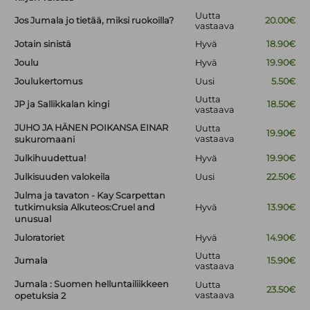
Uutta
Jos Jumala jo tietää, miksi ruokoilla?
20.00€
vastaava
Jotain sinistä
Hyvä
18.90€
Joulu
Hyvä
19.90€
Joulukertomus
Uusi
5.50€
Uutta
JP ja Sallikkalan kingi
18.50€
vastaava
JUHO JA HÄNEN POIKANSA EINAR
Uutta
19.90€
vastaava
sukuromaani
Julkihuudettua!
Hyvä
19.90€
Julkisuuden valokeila
Uusi
22.50€
Julma ja tavaton - Kay Scarpettan
tutkimuksia Alkuteos:Cruel and
Hyvä
13.90€
unusual
Juloratoriet
Hyvä
14.90€
Uutta
Jumala
15.90€
vastaava
Jumala : Suomen helluntailiikkeen
Uutta
23.50€
vastaava
opetuksia 2