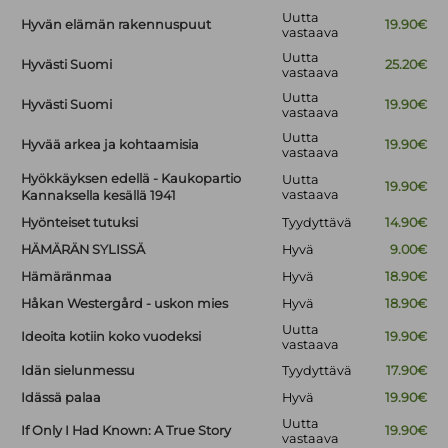
Uutta
Hyvän elämän rakennuspuut
19.90€
vastaava
Uutta
Hyvästi Suomi
25.20€
vastaava
Uutta
Hyvästi Suomi
19.90€
vastaava
Uutta
Hyvää arkea ja kohtaamisia
19.90€
vastaava
Hyökkäyksen edellä - Kaukopartio
Uutta
19.90€
vastaava
Kannaksella kesällä 1941
Hyönteiset tutuksi
Tyydyttävä
14.90€
HÄMÄRÄN SYLISSÄ
Hyvä
9.00€
Hämäränmaa
Hyvä
18.90€
Håkan Westergård - uskon mies
Hyvä
18.90€
Uutta
Ideoita kotiin koko vuodeksi
19.90€
vastaava
Idän sielunmessu
Tyydyttävä
17.90€
Idässä palaa
Hyvä
19.90€
Uutta
If Only I Had Known: A True Story
19.90€
vastaava