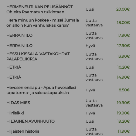
HERMENEUTIIKAN PELISÄÄNNÖT-
Uusi
20.00€
Ohjeita Raamatun tulkintaan
Herra minuun koskee - missä Jumala
Uutta
18.00€
vastaava
on silloin kun vanhurskas kärsii?
Uutta
HERRA NIILO
17.90€
vastaava
HERRA NIILO
Hyvä
17.90€
HESSU KISSALA. VASTAKOHDAT.
Uutta
13.90€
vastaava
PALAPELIKIRJA
HETKIÄ
Uusi
10.20€
Uutta
HETKIÄ
14.90€
vastaava
Hevosen ensiapu - Apua hevosellesi
Hyvä
8.50€
tapaturma- ja sairaustapauksiin
Uutta
HIDAS MIES
19.90€
vastaava
Hiirileikki
Hyvä
19.90€
HILJAINEN AVUNHUUTO
Uusi
19.20€
Uutta
Hiljaisten historia
11.90€
vastaava