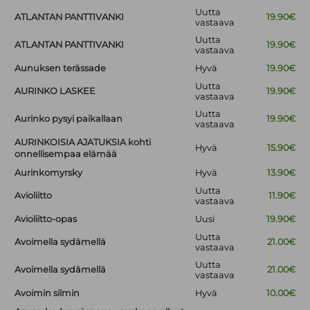
Uutta
ATLANTAN PANTTIVANKI
19.90€
vastaava
Uutta
ATLANTAN PANTTIVANKI
19.90€
vastaava
Aunuksen terässade
Hyvä
19.90€
Uutta
AURINKO LASKEE
19.90€
vastaava
Uutta
Aurinko pysyi paikallaan
19.90€
vastaava
AURINKOISIA AJATUKSIA kohti
Hyvä
15.90€
onnellisempaa elämää
Aurinkomyrsky
Hyvä
13.90€
Uutta
Avioliitto
11.90€
vastaava
Avioliitto-opas
Uusi
19.90€
Uutta
Avoimella sydämellä
21.00€
vastaava
Uutta
Avoimella sydämellä
21.00€
vastaava
Avoimin silmin
Hyvä
10.00€