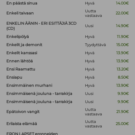
En päästä sinua
Hyvä
14.00€
Uutta
Enkeli taivaan
22.00€
vastaava
ENKELIN ÄÄNIN - ERI ESITTÄJIÄ 3CD
Uusi
14.90€
(CD)
Enkelipölyä
Hyvä
11.90€
Enkelit ja demonit
Tyydyttävä
15.00€
Enkelit kanssasi
Hyvä
13.90€
Ennen lähtöä
Hyvä
13.90€
Ensi Raamattu
Hyvä
13.20€
Ensiapu
Hyvä
8.50€
Ensimmäinen murhani
Hyvä
13.90€
Ensimmäisenä jouluna - tarrakirja
Uusi
9.90€
Ensimmäisenä jouluna - tarrakirja
Uusi
9.90€
Uutta
Epätoivon vangit
21.90€
vastaava
Uutta
Erilaista elämää
25.00€
vastaava
ERON LAPSET eronneiden