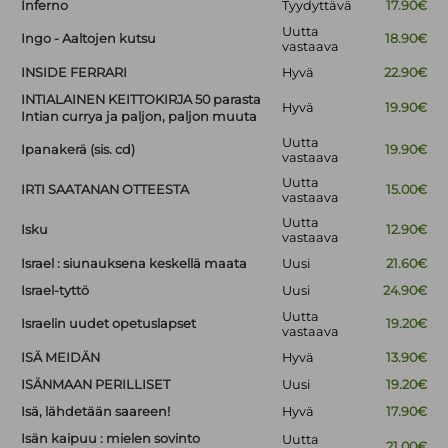
Inferno
Tyydyttävä
17.90€
Uutta
Ingo - Aaltojen kutsu
18.90€
vastaava
INSIDE FERRARI
Hyvä
22.90€
INTIALAINEN KEITTOKIRJA 50 parasta
Hyvä
19.90€
Intian currya ja paljon, paljon muuta
Uutta
Ipanakerä (sis. cd)
19.90€
vastaava
Uutta
IRTI SAATANAN OTTEESTA
15.00€
vastaava
Uutta
Isku
12.90€
vastaava
Israel : siunauksena keskellä maata
Uusi
21.60€
Israel-tyttö
Uusi
24.90€
Uutta
Israelin uudet opetuslapset
19.20€
vastaava
ISÄ MEIDÄN
Hyvä
13.90€
ISÄNMAAN PERILLISET
Uusi
19.20€
Isä, lähdetään saareen!
Hyvä
17.90€
Isän kaipuu : mielen sovinto
Uutta
21.00€