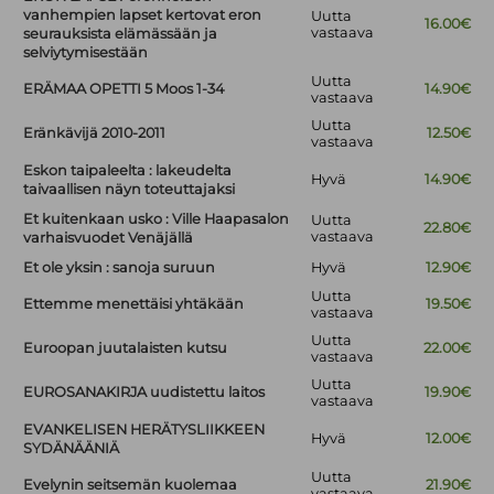
vanhempien lapset kertovat eron
Uutta
16.00€
vastaava
seurauksista elämässään ja
selviytymisestään
Uutta
ERÄMAA OPETTI 5 Moos 1-34
14.90€
vastaava
Uutta
Eränkävijä 2010-2011
12.50€
vastaava
Eskon taipaleelta : lakeudelta
Hyvä
14.90€
taivaallisen näyn toteuttajaksi
Et kuitenkaan usko : Ville Haapasalon
Uutta
22.80€
vastaava
varhaisvuodet Venäjällä
Et ole yksin : sanoja suruun
Hyvä
12.90€
Uutta
Ettemme menettäisi yhtäkään
19.50€
vastaava
Uutta
Euroopan juutalaisten kutsu
22.00€
vastaava
Uutta
EUROSANAKIRJA uudistettu laitos
19.90€
vastaava
EVANKELISEN HERÄTYSLIIKKEEN
Hyvä
12.00€
SYDÄNÄÄNIÄ
Uutta
Evelynin seitsemän kuolemaa
21.90€
vastaava