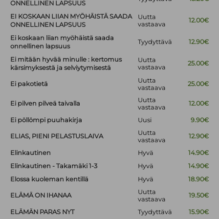
ONNELLINEN LAPSUUS
EI KOSKAAN LIIAN MYÖHÄISTÄ SAADA
Uutta
12.00€
vastaava
ONNELLINEN LAPSUUS
Ei koskaan liian myöhäistä saada
Tyydyttävä
12.90€
onnellinen lapsuus
Ei mitään hyvää minulle : kertomus
Uutta
25.00€
vastaava
kärsimyksestä ja selviytymisestä
Uutta
Ei pakotietä
25.00€
vastaava
Uutta
Ei pilven pilveä taivalla
12.00€
vastaava
Ei pöllömpi puuhakirja
Uusi
9.90€
Uutta
ELIAS, PIENI PELASTUSLAIVA
12.90€
vastaava
Elinkautinen
Hyvä
14.90€
Elinkautinen - Takamäki 1-3
Hyvä
14.90€
Elossa kuoleman kentillä
Hyvä
18.90€
Uutta
ELÄMÄ ON IHANAA
19.50€
vastaava
ELÄMÄN PARAS NYT
Tyydyttävä
15.90€