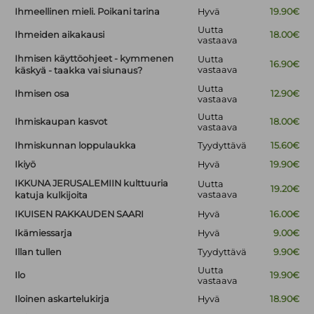
Ihmeellinen mieli. Poikani tarina
Hyvä
19.90€
Uutta
Ihmeiden aikakausi
18.00€
vastaava
Ihmisen käyttöohjeet - kymmenen
Uutta
16.90€
vastaava
käskyä - taakka vai siunaus?
Uutta
Ihmisen osa
12.90€
vastaava
Uutta
Ihmiskaupan kasvot
18.00€
vastaava
Ihmiskunnan loppulaukka
Tyydyttävä
15.60€
Ikiyö
Hyvä
19.90€
IKKUNA JERUSALEMIIN kulttuuria
Uutta
19.20€
vastaava
katuja kulkijoita
IKUISEN RAKKAUDEN SAARI
Hyvä
16.00€
Ikämiessarja
Hyvä
9.00€
Illan tullen
Tyydyttävä
9.90€
Uutta
Ilo
19.90€
vastaava
Iloinen askartelukirja
Hyvä
18.90€