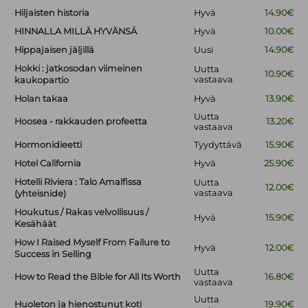
Hiljaisten historia
Hyvä
14.90€
HINNALLA MILLÄ HYVÄNSÄ
Hyvä
10.00€
Hippajaisen jäljillä
Uusi
14.90€
Hokki : jatkosodan viimeinen
Uutta
10.90€
vastaava
kaukopartio
Holan takaa
Hyvä
13.90€
Uutta
Hoosea - rakkauden profeetta
13.20€
vastaava
Hormonidieetti
Tyydyttävä
15.90€
Hotel California
Hyvä
25.90€
Hotelli Riviera : Talo Amalfissa
Uutta
12.00€
vastaava
(yhteisnide)
Houkutus / Rakas velvollisuus /
Hyvä
15.90€
Kesähäät
How I Raised Myself From Failure to
Hyvä
12.00€
Success in Selling
Uutta
How to Read the Bible for All Its Worth
16.80€
vastaava
Uutta
Huoleton ja hienostunut koti
19.90€