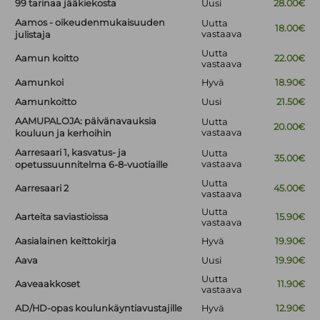
99 tarinaa jääkiekosta
Uusi
28.00€
Aamos - oikeudenmukaisuuden
Uutta
18.00€
vastaava
julistaja
Uutta
Aamun koitto
22.00€
vastaava
Aamunkoi
Hyvä
18.90€
Aamunkoitto
Uusi
21.50€
AAMUPALOJA: päivänavauksia
Uutta
20.00€
vastaava
kouluun ja kerhoihin
Aarresaari 1, kasvatus- ja
Uutta
35.00€
vastaava
opetussuunnitelma 6-8-vuotiaille
Uutta
Aarresaari 2
45.00€
vastaava
Uutta
Aarteita saviastioissa
15.90€
vastaava
Aasialainen keittokirja
Hyvä
19.90€
Aava
Uusi
19.90€
Uutta
Aaveaakkoset
11.90€
vastaava
AD/HD-opas koulunkäyntiavustajille
Hyvä
12.90€