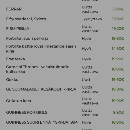
Uutta
FERRARI
15.90€
vastaava
Fifty shades : 1, Sidottu
Tyydyttävä
15.90€
Uutta
FISU-PIBLIA
19.20€
vastaava
Fortnite : suuri pelikirja
Hyvä
19.90€
Fortnite battle royal : mestaripelaajan
Hyvä
14.90€
kirja
Franseska
Hyvä
19.90€
Game of Thrones - valtaistuinpelin
Uutta
18.90€
vastaava
kulisseissa
Gekko
Uusi
19.90€
Uutta
GL SUOMALAISET KESÄKODIT -KIRJA
19.80€
vastaava
Uutta
Grillatun kera
19.90€
vastaava
Uutta
GUINNESS FOR GIRLS
9.90€
vastaava
GUINNESS SUURI ENNÄTYSKIRJA 1994
Hyvä
18.90€
Uutta