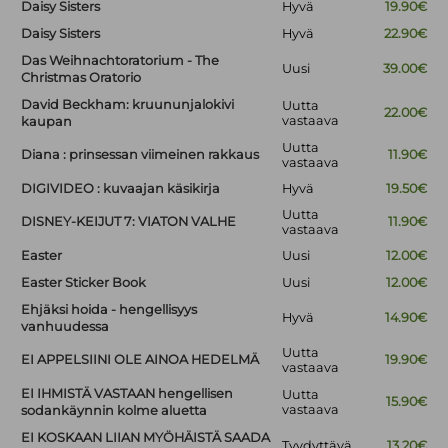
Daisy Sisters
Hyvä
19.90€
Daisy Sisters
Hyvä
22.90€
Das Weihnachtoratorium - The
Uusi
39.00€
Christmas Oratorio
David Beckham: kruununjalokivi
Uutta
22.00€
vastaava
kaupan
Uutta
Diana : prinsessan viimeinen rakkaus
11.90€
vastaava
DIGIVIDEO : kuvaajan käsikirja
Hyvä
19.50€
Uutta
DISNEY-KEIJUT 7: VIATON VALHE
11.90€
vastaava
Easter
Uusi
12.00€
Easter Sticker Book
Uusi
12.00€
Ehjäksi hoida - hengellisyys
Hyvä
14.90€
vanhuudessa
Uutta
EI APPELSIINI OLE AINOA HEDELMÄ
19.90€
vastaava
EI IHMISTÄ VASTAAN hengellisen
Uutta
15.90€
vastaava
sodankäynnin kolme aluetta
EI KOSKAAN LIIAN MYÖHÄISTÄ SAADA
Tyydyttävä
13.20€