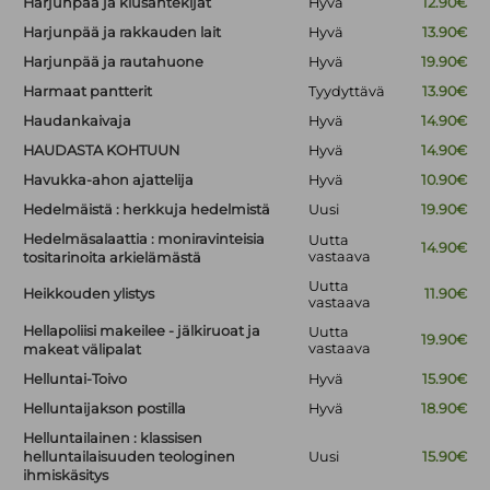
Harjunpää ja kiusantekijät
Hyvä
12.90€
Harjunpää ja rakkauden lait
Hyvä
13.90€
Harjunpää ja rautahuone
Hyvä
19.90€
Harmaat pantterit
Tyydyttävä
13.90€
Haudankaivaja
Hyvä
14.90€
HAUDASTA KOHTUUN
Hyvä
14.90€
Havukka-ahon ajattelija
Hyvä
10.90€
Hedelmäistä : herkkuja hedelmistä
Uusi
19.90€
Hedelmäsalaattia : moniravinteisia
Uutta
14.90€
vastaava
tositarinoita arkielämästä
Uutta
Heikkouden ylistys
11.90€
vastaava
Hellapoliisi makeilee - jälkiruoat ja
Uutta
19.90€
vastaava
makeat välipalat
Helluntai-Toivo
Hyvä
15.90€
Helluntaijakson postilla
Hyvä
18.90€
Helluntailainen : klassisen
helluntailaisuuden teologinen
Uusi
15.90€
ihmiskäsitys