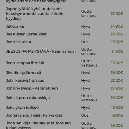
vastaava
kyrkoledare och nationsbyggare
Japani yllättää yhä uudelleen :
Uutta
kaksikymmentä vuotta lähetin
22.00€
vastaava
kyydissä
Jatkoaika
Hyvä
14.90€
Jeesuksen vertaukset
Hyvä
18.90€
Jeesus kutsuu
Uusi
15.90€
Uutta
JEESUS PARAS YSTÄVÄ - käännä esiin
11.90€
vastaava
Uutta
Jeesus tapaa ihmisiä
15.00€
vastaava
Jihadin sydämessä
Hyvä
18.90€
Job : kärsivä hurskas
Hyvä
22.00€
Johnny Depp - Kapinallinen
Hyvä
19.90€
Uutta
Joka lapsen rukouskirja
10.00€
vastaava
Joka yksin kulkee
Hyvä
13.90€
Joona ja suuri kala : kahvakirja
Uusi
8.90€
Joosuan kirja : seurakunta Joosuan
Uutta
18.00€
vastaava
kirjan valossa