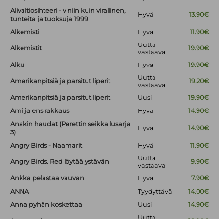
Alivaltiosihteeri - v niin kuin virallinen,
Hyvä
13.90€
tunteita ja tuoksuja 1999
Alkemisti
Hyvä
11.90€
Uutta
Alkemistit
19.90€
vastaava
Alku
Hyvä
19.90€
Uutta
Amerikanpitsiä ja parsitut liperit
19.20€
vastaava
Amerikanpitsiä ja parsitut liperit
Uusi
19.90€
Ami ja ensirakkaus
Hyvä
14.90€
Anakin haudat (Perettin seikkailusarja
Hyvä
14.90€
3)
Angry Birds - Naamarit
Hyvä
11.90€
Uutta
Angry Birds. Red löytää ystävän
9.90€
vastaava
Ankka pelastaa vauvan
Hyvä
7.90€
ANNA
Tyydyttävä
14.00€
Anna pyhän koskettaa
Uusi
14.90€
Uutta