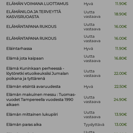
ELÄMÄN VOIMANA LUOTTAMUS
Hyvä
11.90€
ELÄMÄNILOA JA TERVEYTTÄ
Uutta
18.90€
vastaava
KASVISRUOASTA
Uutta
ELÄMÄNTAPANA RUKOUS
16.00€
vastaava
Uutta
ELÄMÄNTAPANA RUKOUS
16.00€
vastaava
Eläintarhassa
Hyvä
11.90€
Uutta
Elämä jota kaipaan
16.80€
vastaava
Elämä Kuninkaan perheessä -
Uutta
löytöretki etuoikeuksiisi Jumalan
22.00€
vastaava
poikana ja tyttärenä
Elämän etsintä avaruudesta
Hyvä
22.50€
Elämän makuinen messu : Tuomas-
Uutta
vuodet Tampereella vuodesta 1990
24.90€
vastaava
alkaen
Uutta
Elämän mittainen lukupiiri
13.90€
vastaava
Elämän paras aika
Tyydyttävä
13.00€
Uutta