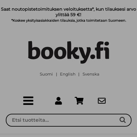
Siirry pääsisältöön
Saat noutopistetoimituksen veloituksetta*, kun tilauksesi arvo
ylittää 59 €!
*Koskee yksityisasiakkaiden tilauksia, jotka toimitetaan Suomeen.
Suomi
English
Svenska
|
|