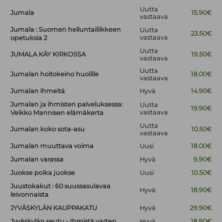
Uutta
Jumala
15.90€
vastaava
Jumala : Suomen helluntailiikkeen
Uutta
23.50€
vastaava
opetuksia 2
Uutta
JUMALA KÄY KIRKOSSA
19.50€
vastaava
Uutta
Jumalan hoitokeino huolille
18.00€
vastaava
Jumalan ihmeitä
Hyvä
14.90€
Jumalan ja ihmisten palveluksessa:
Uutta
19.90€
vastaava
Veikko Mannisen elämäkerta
Uutta
Jumalan koko sota-asu
10.50€
vastaava
Jumalan muuttava voima
Uusi
18.00€
Jumalan varassa
Hyvä
9.90€
Juokse poika juokse
Uusi
10.50€
Juustokakut : 60 suussasulavaa
Hyvä
18.90€
leivonnaista
JYVÄSKYLÄN KAUPPAKATU
Hyvä
29.90€
Jyväskylän seutu - Ihmistä varten
Hyvä
18.90€