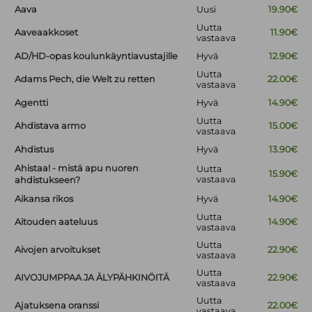
Aava
Uusi
19.90€
Uutta
Aaveaakkoset
11.90€
vastaava
AD/HD-opas koulunkäyntiavustajille
Hyvä
12.90€
Uutta
Adams Pech, die Welt zu retten
22.00€
vastaava
Agentti
Hyvä
14.90€
Uutta
Ahdistava armo
15.00€
vastaava
Ahdistus
Hyvä
13.90€
Ahistaa! - mistä apu nuoren
Uutta
15.90€
vastaava
ahdistukseen?
Aikansa rikos
Hyvä
14.90€
Uutta
Aitouden aateluus
14.90€
vastaava
Uutta
Aivojen arvoitukset
22.90€
vastaava
Uutta
AIVOJUMPPAA JA ÄLYPÄHKINÖITÄ
22.90€
vastaava
Uutta
Ajatuksena oranssi
22.00€
vastaava