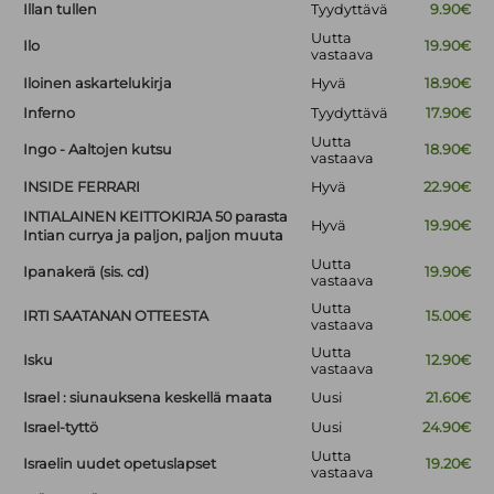
Illan tullen
Tyydyttävä
9.90€
Uutta
Ilo
19.90€
vastaava
Iloinen askartelukirja
Hyvä
18.90€
Inferno
Tyydyttävä
17.90€
Uutta
Ingo - Aaltojen kutsu
18.90€
vastaava
INSIDE FERRARI
Hyvä
22.90€
INTIALAINEN KEITTOKIRJA 50 parasta
Hyvä
19.90€
Intian currya ja paljon, paljon muuta
Uutta
Ipanakerä (sis. cd)
19.90€
vastaava
Uutta
IRTI SAATANAN OTTEESTA
15.00€
vastaava
Uutta
Isku
12.90€
vastaava
Israel : siunauksena keskellä maata
Uusi
21.60€
Israel-tyttö
Uusi
24.90€
Uutta
Israelin uudet opetuslapset
19.20€
vastaava