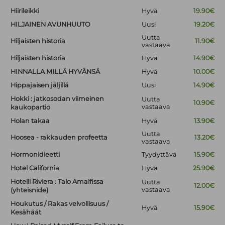
Hiirileikki
Hyvä
19.90€
HILJAINEN AVUNHUUTO
Uusi
19.20€
Uutta
Hiljaisten historia
11.90€
vastaava
Hiljaisten historia
Hyvä
14.90€
HINNALLA MILLÄ HYVÄNSÄ
Hyvä
10.00€
Hippajaisen jäljillä
Uusi
14.90€
Hokki : jatkosodan viimeinen
Uutta
10.90€
vastaava
kaukopartio
Holan takaa
Hyvä
13.90€
Uutta
Hoosea - rakkauden profeetta
13.20€
vastaava
Hormonidieetti
Tyydyttävä
15.90€
Hotel California
Hyvä
25.90€
Hotelli Riviera : Talo Amalfissa
Uutta
12.00€
vastaava
(yhteisnide)
Houkutus / Rakas velvollisuus /
Hyvä
15.90€
Kesähäät