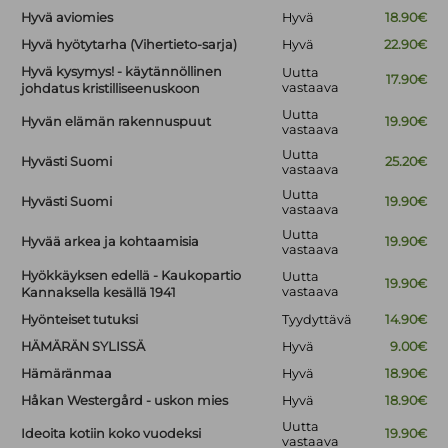
Hyvä aviomies
Hyvä
18.90€
Hyvä hyötytarha (Vihertieto-sarja)
Hyvä
22.90€
Hyvä kysymys! - käytännöllinen
Uutta
17.90€
vastaava
johdatus kristilliseenuskoon
Uutta
Hyvän elämän rakennuspuut
19.90€
vastaava
Uutta
Hyvästi Suomi
25.20€
vastaava
Uutta
Hyvästi Suomi
19.90€
vastaava
Uutta
Hyvää arkea ja kohtaamisia
19.90€
vastaava
Hyökkäyksen edellä - Kaukopartio
Uutta
19.90€
vastaava
Kannaksella kesällä 1941
Hyönteiset tutuksi
Tyydyttävä
14.90€
HÄMÄRÄN SYLISSÄ
Hyvä
9.00€
Hämäränmaa
Hyvä
18.90€
Håkan Westergård - uskon mies
Hyvä
18.90€
Uutta
Ideoita kotiin koko vuodeksi
19.90€
vastaava