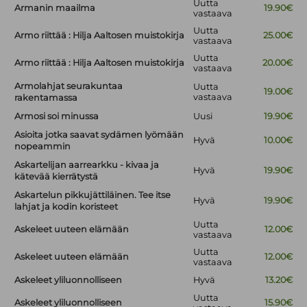
Uutta
Armanin maailma
19.90€
vastaava
Uutta
Armo riittää : Hilja Aaltosen muistokirja
25.00€
vastaava
Uutta
Armo riittää : Hilja Aaltosen muistokirja
20.00€
vastaava
Armolahjat seurakuntaa
Uutta
19.00€
vastaava
rakentamassa
Armosi soi minussa
Uusi
19.90€
Asioita jotka saavat sydämen lyömään
Hyvä
10.00€
nopeammin
Askartelijan aarrearkku - kivaa ja
Hyvä
19.90€
kätevää kierrätystä
Askartelun pikkujättiläinen. Tee itse
Hyvä
19.90€
lahjat ja kodin koristeet
Uutta
Askeleet uuteen elämään
12.00€
vastaava
Uutta
Askeleet uuteen elämään
12.00€
vastaava
Askeleet yliluonnolliseen
Hyvä
13.20€
Uutta
Askeleet yliluonnolliseen
15.90€