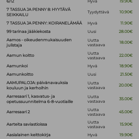
6/12
Hyvä
19.90€
7 TASSUA JA PENNY 8: HYYTÄVÄ
Tyydyttävä
10.90€
SEIKKAILU
7 TASSUA JA PENNY: KOIRANELÄMÄÄ
Hyvä
11.90€
99 tarinaa jääkiekosta
Uusi
28.00€
Aamos - oikeudenmukaisuuden
Uutta
18.00€
vastaava
julistaja
Uutta
Aamun koitto
22.00€
vastaava
Aamunkoi
Hyvä
18.90€
Aamunkoitto
Uusi
21.50€
AAMUPALOJA: päivänavauksia
Uutta
20.00€
vastaava
kouluun ja kerhoihin
Aarresaari 1, kasvatus- ja
Uutta
35.00€
vastaava
opetussuunnitelma 6-8-vuotiaille
Uutta
Aarresaari 2
45.00€
vastaava
Uutta
Aarteita saviastioissa
15.90€
vastaava
Aasialainen keittokirja
Hyvä
19.90€