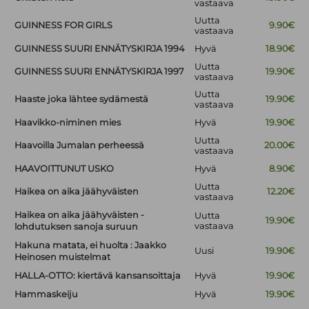
vastaava
Uutta
GUINNESS FOR GIRLS
9.90€
vastaava
GUINNESS SUURI ENNÄTYSKIRJA 1994
Hyvä
18.90€
Uutta
GUINNESS SUURI ENNÄTYSKIRJA 1997
19.90€
vastaava
Uutta
Haaste joka lähtee sydämestä
19.90€
vastaava
Haavikko-niminen mies
Hyvä
19.90€
Uutta
Haavoilla Jumalan perheessä
20.00€
vastaava
HAAVOITTUNUT USKO
Hyvä
8.90€
Uutta
Haikea on aika jäähyväisten
12.20€
vastaava
Haikea on aika jäähyväisten -
Uutta
19.90€
vastaava
lohdutuksen sanoja suruun
Hakuna matata, ei huolta : Jaakko
Uusi
19.90€
Heinosen muistelmat
HALLA-OTTO: kiertävä kansansoittaja
Hyvä
19.90€
Hammaskeiju
Hyvä
19.90€