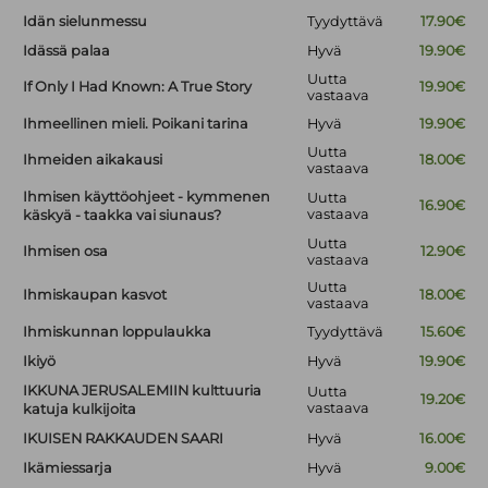
Idän sielunmessu
Tyydyttävä
17.90€
Idässä palaa
Hyvä
19.90€
Uutta
If Only I Had Known: A True Story
19.90€
vastaava
Ihmeellinen mieli. Poikani tarina
Hyvä
19.90€
Uutta
Ihmeiden aikakausi
18.00€
vastaava
Ihmisen käyttöohjeet - kymmenen
Uutta
16.90€
vastaava
käskyä - taakka vai siunaus?
Uutta
Ihmisen osa
12.90€
vastaava
Uutta
Ihmiskaupan kasvot
18.00€
vastaava
Ihmiskunnan loppulaukka
Tyydyttävä
15.60€
Ikiyö
Hyvä
19.90€
IKKUNA JERUSALEMIIN kulttuuria
Uutta
19.20€
vastaava
katuja kulkijoita
IKUISEN RAKKAUDEN SAARI
Hyvä
16.00€
Ikämiessarja
Hyvä
9.00€