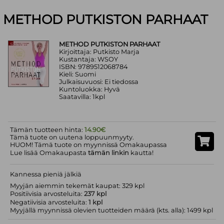
METHOD PUTKISTON PARHAAT
METHOD PUTKISTON PARHAAT
Kirjoittaja: Putkisto Marja
Kustantaja: WSOY
ISBN: 9789512068784
Kieli: Suomi
Julkaisuvuosi: Ei tiedossa
Kuntoluokka: Hyvä
Saatavilla: 1kpl
Tämän tuotteen hinta:
14.90€
Tämä tuote on uutena loppuunmyyty.
HUOM! Tämä tuote on myynnissä Omakaupassa
Lue lisää Omakaupasta
tämän linkin
kautta!
Kannessa pieniä jälkiä
Myyjän aiemmin tekemät kaupat: 329 kpl
Positiivisia arvosteluita:
237 kpl
Negatiivisia arvosteluita:
1 kpl
Myyjällä myynnissä olevien tuotteiden määrä (kts. alla): 1499 kpl