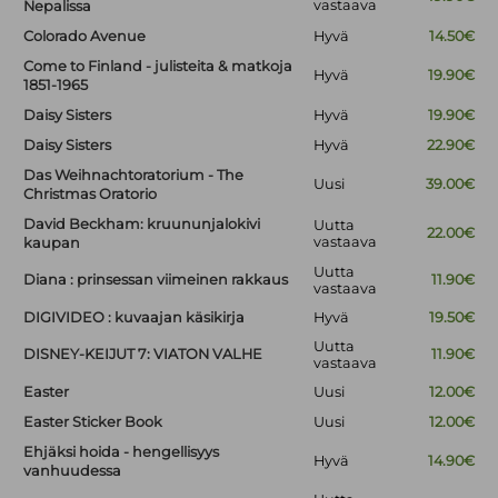
vastaava
Nepalissa
Colorado Avenue
Hyvä
14.50€
Come to Finland - julisteita & matkoja
Hyvä
19.90€
1851-1965
Daisy Sisters
Hyvä
19.90€
Daisy Sisters
Hyvä
22.90€
Das Weihnachtoratorium - The
Uusi
39.00€
Christmas Oratorio
David Beckham: kruununjalokivi
Uutta
22.00€
vastaava
kaupan
Uutta
Diana : prinsessan viimeinen rakkaus
11.90€
vastaava
DIGIVIDEO : kuvaajan käsikirja
Hyvä
19.50€
Uutta
DISNEY-KEIJUT 7: VIATON VALHE
11.90€
vastaava
Easter
Uusi
12.00€
Easter Sticker Book
Uusi
12.00€
Ehjäksi hoida - hengellisyys
Hyvä
14.90€
vanhuudessa