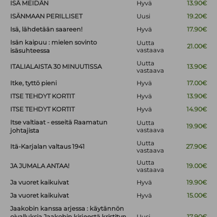
ISÄ MEIDÄN
Hyvä
13.90€
ISÄNMAAN PERILLISET
Uusi
19.20€
Isä, lähdetään saareen!
Hyvä
17.90€
Isän kaipuu : mielen sovinto
Uutta
21.00€
vastaava
isäsuhteessa
Uutta
ITALIALAISTA 30 MINUUTISSA
13.90€
vastaava
Itke, tyttö pieni
Hyvä
17.00€
ITSE TEHDYT KORTIT
Hyvä
13.90€
ITSE TEHDYT KORTIT
Hyvä
14.90€
Itse valtiaat - esseitä Raamatun
Uutta
19.90€
vastaava
johtajista
Uutta
Itä-Karjalan valtaus 1941
27.90€
vastaava
Uutta
JA JUMALA ANTAA!
19.00€
vastaava
Ja vuoret kaikuivat
Hyvä
19.90€
Ja vuoret kaikuivat
Hyvä
15.00€
Jaakobin kanssa arjessa : käytännön
oivalluksia Jaakobin kirjeestä kristityn
Uusi
17.90€