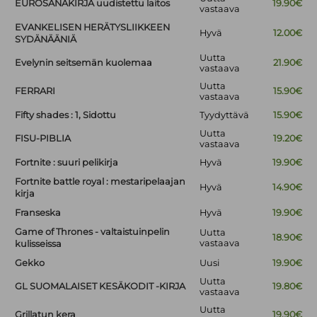
EUROSANAKIRJA uudistettu laitos
19.90€
vastaava
EVANKELISEN HERÄTYSLIIKKEEN
Hyvä
12.00€
SYDÄNÄÄNIÄ
Uutta
Evelynin seitsemän kuolemaa
21.90€
vastaava
Uutta
FERRARI
15.90€
vastaava
Fifty shades : 1, Sidottu
Tyydyttävä
15.90€
Uutta
FISU-PIBLIA
19.20€
vastaava
Fortnite : suuri pelikirja
Hyvä
19.90€
Fortnite battle royal : mestaripelaajan
Hyvä
14.90€
kirja
Franseska
Hyvä
19.90€
Game of Thrones - valtaistuinpelin
Uutta
18.90€
vastaava
kulisseissa
Gekko
Uusi
19.90€
Uutta
GL SUOMALAISET KESÄKODIT -KIRJA
19.80€
vastaava
Uutta
Grillatun kera
19.90€