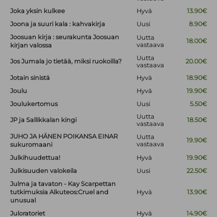
Joka yksin kulkee
Hyvä
13.90€
Joona ja suuri kala : kahvakirja
Uusi
8.90€
Joosuan kirja : seurakunta Joosuan
Uutta
18.00€
vastaava
kirjan valossa
Uutta
Jos Jumala jo tietää, miksi ruokoilla?
20.00€
vastaava
Jotain sinistä
Hyvä
18.90€
Joulu
Hyvä
19.90€
Joulukertomus
Uusi
5.50€
Uutta
JP ja Sallikkalan kingi
18.50€
vastaava
JUHO JA HÄNEN POIKANSA EINAR
Uutta
19.90€
vastaava
sukuromaani
Julkihuudettua!
Hyvä
19.90€
Julkisuuden valokeila
Uusi
22.50€
Julma ja tavaton - Kay Scarpettan
tutkimuksia Alkuteos:Cruel and
Hyvä
13.90€
unusual
Juloratoriet
Hyvä
14.90€