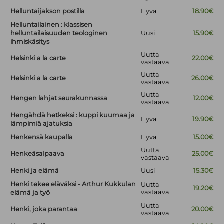
Helluntaijakson postilla
Hyvä
18.90€
Helluntailainen : klassisen
helluntailaisuuden teologinen
Uusi
15.90€
ihmiskäsitys
Uutta
Helsinki a la carte
22.00€
vastaava
Uutta
Helsinki a la carte
26.00€
vastaava
Uutta
Hengen lahjat seurakunnassa
12.00€
vastaava
Hengähdä hetkeksi : kuppi kuumaa ja
Hyvä
19.90€
lämpimiä ajatuksia
Henkensä kaupalla
Hyvä
15.00€
Uutta
Henkeäsalpaava
25.00€
vastaava
Henki ja elämä
Uusi
15.30€
Henki tekee eläväksi - Arthur Kukkulan
Uutta
19.20€
vastaava
elämä ja työ
Uutta
Henki, joka parantaa
20.00€
vastaava