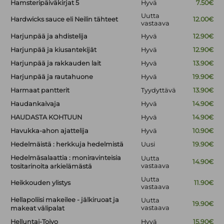
Hamsteripäiväkirjat 5
Hyvä
7.50€
Uutta
Hardwicks sauce eli Neilin tähteet
12.00€
vastaava
Harjunpää ja ahdistelija
Hyvä
12.90€
Harjunpää ja kiusantekijät
Hyvä
12.90€
Harjunpää ja rakkauden lait
Hyvä
13.90€
Harjunpää ja rautahuone
Hyvä
19.90€
Harmaat pantterit
Tyydyttävä
13.90€
Haudankaivaja
Hyvä
14.90€
HAUDASTA KOHTUUN
Hyvä
14.90€
Havukka-ahon ajattelija
Hyvä
10.90€
Hedelmäistä : herkkuja hedelmistä
Uusi
19.90€
Hedelmäsalaattia : moniravinteisia
Uutta
14.90€
vastaava
tositarinoita arkielämästä
Uutta
Heikkouden ylistys
11.90€
vastaava
Hellapoliisi makeilee - jälkiruoat ja
Uutta
19.90€
vastaava
makeat välipalat
Helluntai-Toivo
Hyvä
15.90€