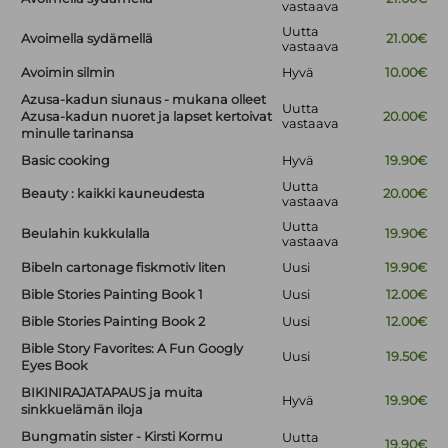
vastaava
Uutta
Avoimella sydämellä
21.00€
vastaava
Avoimin silmin
Hyvä
10.00€
Azusa-kadun siunaus - mukana olleet
Uutta
Azusa-kadun nuoret ja lapset kertoivat
20.00€
vastaava
minulle tarinansa
Basic cooking
Hyvä
19.90€
Uutta
Beauty : kaikki kauneudesta
20.00€
vastaava
Uutta
Beulahin kukkulalla
19.90€
vastaava
Bibeln cartonage fiskmotiv liten
Uusi
19.90€
Bible Stories Painting Book 1
Uusi
12.00€
Bible Stories Painting Book 2
Uusi
12.00€
Bible Story Favorites: A Fun Googly
Uusi
19.50€
Eyes Book
BIKINIRAJATAPAUS ja muita
Hyvä
19.90€
sinkkuelämän iloja
Bungmatin sister - Kirsti Kormu
Uutta
19.90€