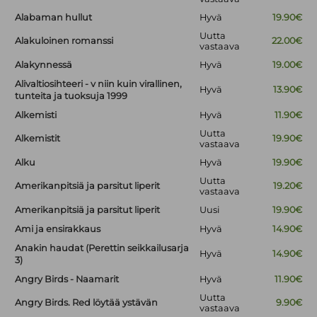
Alabaman hullut
Hyvä
19.90€
Uutta
Alakuloinen romanssi
22.00€
vastaava
Alakynnessä
Hyvä
19.00€
Alivaltiosihteeri - v niin kuin virallinen,
Hyvä
13.90€
tunteita ja tuoksuja 1999
Alkemisti
Hyvä
11.90€
Uutta
Alkemistit
19.90€
vastaava
Alku
Hyvä
19.90€
Uutta
Amerikanpitsiä ja parsitut liperit
19.20€
vastaava
Amerikanpitsiä ja parsitut liperit
Uusi
19.90€
Ami ja ensirakkaus
Hyvä
14.90€
Anakin haudat (Perettin seikkailusarja
Hyvä
14.90€
3)
Angry Birds - Naamarit
Hyvä
11.90€
Uutta
Angry Birds. Red löytää ystävän
9.90€
vastaava