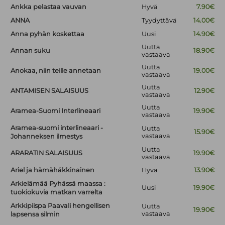
Ankka pelastaa vauvan
Hyvä
7.90€
ANNA
Tyydyttävä
14.00€
Anna pyhän koskettaa
Uusi
14.90€
Uutta
Annan suku
18.90€
vastaava
Uutta
Anokaa, niin teille annetaan
19.00€
vastaava
Uutta
ANTAMISEN SALAISUUS
12.90€
vastaava
Uutta
Aramea-Suomi Interlineaari
19.90€
vastaava
Aramea-suomi interlineaari -
Uutta
15.90€
vastaava
Johanneksen ilmestys
Uutta
ARARATIN SALAISUUS
19.90€
vastaava
Ariel ja hämähäkkinainen
Hyvä
13.90€
Arkielämää Pyhässä maassa :
Uusi
19.90€
tuokiokuvia matkan varrelta
Arkkipiispa Paavali hengellisen
Uutta
19.90€
vastaava
lapsensa silmin