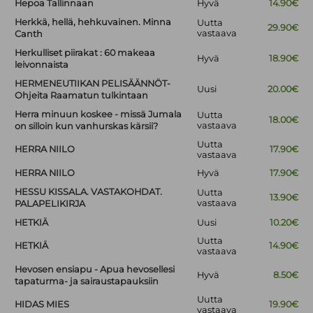
Hepoa Tallinnaan
Hyvä
14.90€
Herkkä, hellä, hehkuvainen. Minna
Uutta
29.90€
vastaava
Canth
Herkulliset piirakat : 60 makeaa
Hyvä
18.90€
leivonnaista
HERMENEUTIIKAN PELISÄÄNNÖT-
Uusi
20.00€
Ohjeita Raamatun tulkintaan
Herra minuun koskee - missä Jumala
Uutta
18.00€
vastaava
on silloin kun vanhurskas kärsii?
Uutta
HERRA NIILO
17.90€
vastaava
HERRA NIILO
Hyvä
17.90€
HESSU KISSALA. VASTAKOHDAT.
Uutta
13.90€
vastaava
PALAPELIKIRJA
HETKIÄ
Uusi
10.20€
Uutta
HETKIÄ
14.90€
vastaava
Hevosen ensiapu - Apua hevosellesi
Hyvä
8.50€
tapaturma- ja sairaustapauksiin
Uutta
HIDAS MIES
19.90€
vastaava