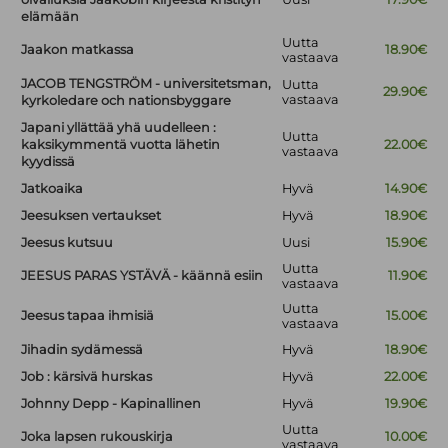
elämään
Uutta
Jaakon matkassa
18.90€
vastaava
JACOB TENGSTRÖM - universitetsman,
Uutta
29.90€
vastaava
kyrkoledare och nationsbyggare
Japani yllättää yhä uudelleen :
Uutta
kaksikymmentä vuotta lähetin
22.00€
vastaava
kyydissä
Jatkoaika
Hyvä
14.90€
Jeesuksen vertaukset
Hyvä
18.90€
Jeesus kutsuu
Uusi
15.90€
Uutta
JEESUS PARAS YSTÄVÄ - käännä esiin
11.90€
vastaava
Uutta
Jeesus tapaa ihmisiä
15.00€
vastaava
Jihadin sydämessä
Hyvä
18.90€
Job : kärsivä hurskas
Hyvä
22.00€
Johnny Depp - Kapinallinen
Hyvä
19.90€
Uutta
Joka lapsen rukouskirja
10.00€
vastaava