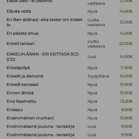
Elävä usko - ei uskonto
12.00€
vastaava
Elävää vettä
Hyvä
14.90€
En liten skillnad : elva texter om kristet
Uutta
12.00€
vastaava
liv
En päästä sinua
Hyvä
14.00€
Uutta
Enkeli taivaan
22.00€
vastaava
ENKELIN ÄÄNIN - ERI ESITTÄJIÄ 3CD
Uusi
14.90€
(CD)
Enkelipölyä
Hyvä
11.90€
Enkelit ja demonit
Tyydyttävä
15.00€
Enkelit kanssasi
Hyvä
13.90€
Ennen lähtöä
Hyvä
13.90€
Ensi Raamattu
Hyvä
13.20€
Ensiapu
Hyvä
8.50€
Ensimmäinen murhani
Hyvä
13.90€
Ensimmäisenä jouluna - tarrakirja
Uusi
9.90€
Ensimmäisenä jouluna - tarrakirja
Uusi
9.90€