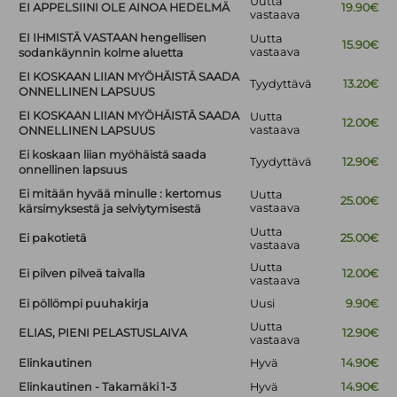
Uutta
EI APPELSIINI OLE AINOA HEDELMÄ
19.90€
vastaava
EI IHMISTÄ VASTAAN hengellisen
Uutta
15.90€
vastaava
sodankäynnin kolme aluetta
EI KOSKAAN LIIAN MYÖHÄISTÄ SAADA
Tyydyttävä
13.20€
ONNELLINEN LAPSUUS
EI KOSKAAN LIIAN MYÖHÄISTÄ SAADA
Uutta
12.00€
vastaava
ONNELLINEN LAPSUUS
Ei koskaan liian myöhäistä saada
Tyydyttävä
12.90€
onnellinen lapsuus
Ei mitään hyvää minulle : kertomus
Uutta
25.00€
vastaava
kärsimyksestä ja selviytymisestä
Uutta
Ei pakotietä
25.00€
vastaava
Uutta
Ei pilven pilveä taivalla
12.00€
vastaava
Ei pöllömpi puuhakirja
Uusi
9.90€
Uutta
ELIAS, PIENI PELASTUSLAIVA
12.90€
vastaava
Elinkautinen
Hyvä
14.90€
Elinkautinen - Takamäki 1-3
Hyvä
14.90€