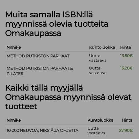
Muita samalla ISBN:llä
myynnissä olevia tuotteita
Omakaupassa
Nimike
Kuntoluokka
Hinta
Uutta
13.50€
METHOD PUTKISTON PARHAAT
vastaava
Uutta
13.20€
METHOD PUTKISTON PARHAAT &
vastaava
PILATES
Kaikki tällä myyjällä
Omakaupassa myynnissä olevat
tuotteet
Nimike
Kuntoluokka
Hinta
Uutta
10 000 NEUVOA, NIKSIÄ JA OHJETTA
27.90€
vastaava