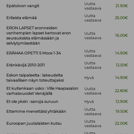
Uutta
Epätoivon vangit
21.90€
vastaava
Uutta
Erilaista elämää
25.00€
vastaava
ERON LAPSET eronneiden
vanhempien lapset kertovat eron
Uutta
16.00€
vastaava
seurauksista elämässään ja
selviytymisestään
Uutta
ERÄMAA OPETTI 5 Moos 1-34
14.90€
vastaava
Uutta
Eränkävijä 2010-2011
12.50€
vastaava
Eskon taipaleelta : lakeudelta
Hyvä
14.90€
taivaallisen näyn toteuttajaksi
Et kuitenkaan usko : Ville Haapasalon
Uutta
22.80€
vastaava
varhaisvuodet Venäjällä
Et ole yksin : sanoja suruun
Hyvä
12.90€
Uutta
Ettemme menettäisi yhtäkään
19.50€
vastaava
Uutta
Euroopan juutalaisten kutsu
22.00€
vastaava
Uutta