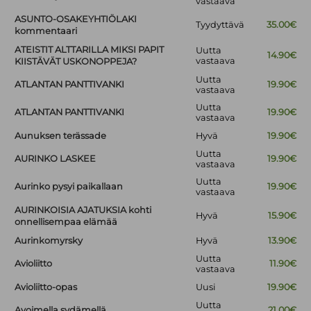
vastaava
ASUNTO-OSAKEYHTIÖLAKI
Tyydyttävä
35.00€
kommentaari
ATEISTIT ALTTARILLA MIKSI PAPIT
Uutta
14.90€
vastaava
KIISTÄVÄT USKONOPPEJA?
Uutta
ATLANTAN PANTTIVANKI
19.90€
vastaava
Uutta
ATLANTAN PANTTIVANKI
19.90€
vastaava
Aunuksen terässade
Hyvä
19.90€
Uutta
AURINKO LASKEE
19.90€
vastaava
Uutta
Aurinko pysyi paikallaan
19.90€
vastaava
AURINKOISIA AJATUKSIA kohti
Hyvä
15.90€
onnellisempaa elämää
Aurinkomyrsky
Hyvä
13.90€
Uutta
Avioliitto
11.90€
vastaava
Avioliitto-opas
Uusi
19.90€
Uutta
Avoimella sydämellä
21.00€