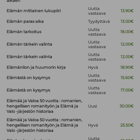
alkaen
Uutta
Elämän mittainen lukupiiri
13.90€
vastaava
Elämän paras aika
Tyydyttävä
13.00€
Uutta
Elämän tarkoitus
18.00€
vastaava
Uutta
Elämän tärkein valinta
12.00€
vastaava
Uutta
Elämän tärkein valinta
12.00€
vastaava
Elämänilon ja huumorin kirja
Hyvä
18.90€
Uutta
Elämästä on kysymys
15.60€
vastaava
Uutta
Elämästä on kysymys
17.00€
vastaava
Elämää ja Valoa 50 vuotta : romanien,
hengellisen romanityön ja Elämä ja
Uusi
30.00€
Valo -järjestön historiaa
Elämää ja Valoa 50 vuotta : romanien,
hengellisen romanityön ja Elämä ja
Hyvä
25.50€
Valo -järjestön historiaa
Uutta