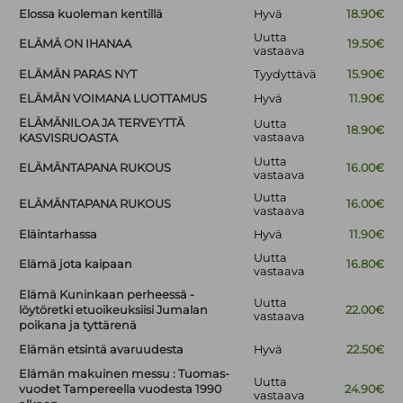
Elossa kuoleman kentillä
Hyvä
18.90€
Uutta
ELÄMÄ ON IHANAA
19.50€
vastaava
ELÄMÄN PARAS NYT
Tyydyttävä
15.90€
ELÄMÄN VOIMANA LUOTTAMUS
Hyvä
11.90€
ELÄMÄNILOA JA TERVEYTTÄ
Uutta
18.90€
vastaava
KASVISRUOASTA
Uutta
ELÄMÄNTAPANA RUKOUS
16.00€
vastaava
Uutta
ELÄMÄNTAPANA RUKOUS
16.00€
vastaava
Eläintarhassa
Hyvä
11.90€
Uutta
Elämä jota kaipaan
16.80€
vastaava
Elämä Kuninkaan perheessä -
Uutta
löytöretki etuoikeuksiisi Jumalan
22.00€
vastaava
poikana ja tyttärenä
Elämän etsintä avaruudesta
Hyvä
22.50€
Elämän makuinen messu : Tuomas-
Uutta
vuodet Tampereella vuodesta 1990
24.90€
vastaava