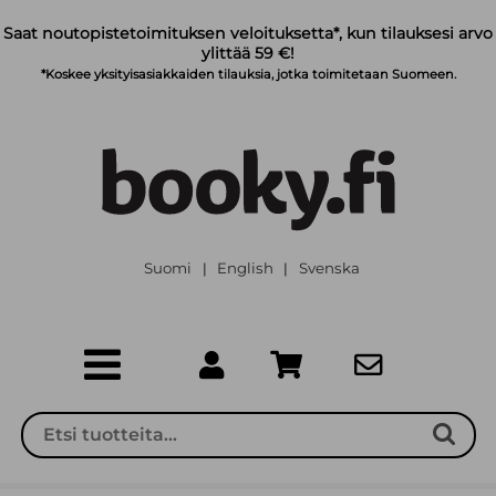
Siirry pääsisältöön
Saat noutopistetoimituksen veloituksetta*, kun tilauksesi arvo
ylittää 59 €!
*Koskee yksityisasiakkaiden tilauksia, jotka toimitetaan Suomeen.
Suomi
English
Svenska
|
|