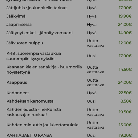
Jättijuhla : jouluenkelin tarinat
Hyvä
17.90€
Jääkylmä
Hyvä
19.90€
Jääprinsessa
Hyvä
24.00€
Jäätynyt enkeli - jännitysromaani
Hyvä
14.90€
Uutta
Jäävuoren huippu
12.00€
vastaava
K-18 : suorempia vastauksia
Uusi
17.90€
suurempiin kysymyksiin
Kaanaan kielen sanakirja - huumorilla
Uutta
14.50€
vastaava
höystettynä
Uutta
Kaappaus
24.00€
vastaava
Kadonneet
Hyvä
22.50€
Kahdeksan kertomusta
Uusi
8.50€
Kahden edestä - herkullista
Uutta
19.50€
vastaava
raskausajan ruokaa!
Uutta
Kahden minuutin joulukertomuksia
15.00€
vastaava
KAHTIA JAETTU KANSA
Uusi
19.20€