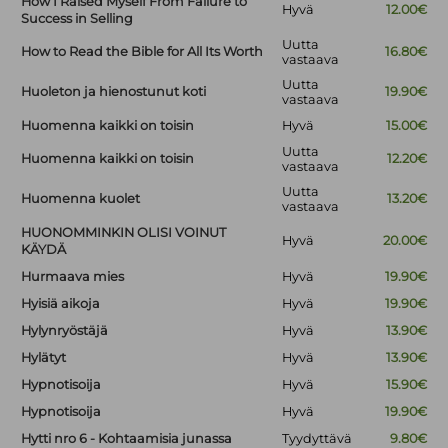
How I Raised Myself From Failure to
Hyvä
12.00€
Success in Selling
Uutta
How to Read the Bible for All Its Worth
16.80€
vastaava
Uutta
Huoleton ja hienostunut koti
19.90€
vastaava
Huomenna kaikki on toisin
Hyvä
15.00€
Uutta
Huomenna kaikki on toisin
12.20€
vastaava
Uutta
Huomenna kuolet
13.20€
vastaava
HUONOMMINKIN OLISI VOINUT
Hyvä
20.00€
KÄYDÄ
Hurmaava mies
Hyvä
19.90€
Hyisiä aikoja
Hyvä
19.90€
Hylynryöstäjä
Hyvä
13.90€
Hylätyt
Hyvä
13.90€
Hypnotisoija
Hyvä
15.90€
Hypnotisoija
Hyvä
19.90€
Hytti nro 6 - Kohtaamisia junassa
Tyydyttävä
9.80€