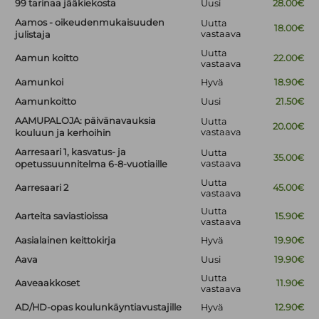
99 tarinaa jääkiekosta
Uusi
28.00€
Aamos - oikeudenmukaisuuden
Uutta
18.00€
vastaava
julistaja
Uutta
Aamun koitto
22.00€
vastaava
Aamunkoi
Hyvä
18.90€
Aamunkoitto
Uusi
21.50€
AAMUPALOJA: päivänavauksia
Uutta
20.00€
vastaava
kouluun ja kerhoihin
Aarresaari 1, kasvatus- ja
Uutta
35.00€
vastaava
opetussuunnitelma 6-8-vuotiaille
Uutta
Aarresaari 2
45.00€
vastaava
Uutta
Aarteita saviastioissa
15.90€
vastaava
Aasialainen keittokirja
Hyvä
19.90€
Aava
Uusi
19.90€
Uutta
Aaveaakkoset
11.90€
vastaava
AD/HD-opas koulunkäyntiavustajille
Hyvä
12.90€