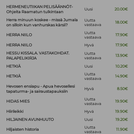
HERMENEUTIIKAN PELISÄÄNNÖT-
Uusi
20.00€
Ohjeita Raamatun tulkintaan
Herra minuun koskee - missä Jumala
Uutta
18.00€
vastaava
on silloin kun vanhurskas kärsii?
Uutta
HERRA NIILO
17.90€
vastaava
HERRA NIILO
Hyvä
17.90€
HESSU KISSALA. VASTAKOHDAT.
Uutta
13.90€
vastaava
PALAPELIKIRJA
HETKIÄ
Uusi
10.20€
Uutta
HETKIÄ
14.90€
vastaava
Hevosen ensiapu - Apua hevosellesi
Hyvä
8.50€
tapaturma- ja sairaustapauksiin
Uutta
HIDAS MIES
19.90€
vastaava
Hiirileikki
Hyvä
19.90€
HILJAINEN AVUNHUUTO
Uusi
19.20€
Uutta
Hiljaisten historia
11.90€
vastaava