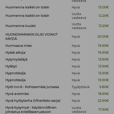
vastaava
Huomenna kaikki on toisin
Hyvä
15.00€
Uutta
Huomenna kaikki on toisin
12.20€
vastaava
Uutta
Huomenna kuolet
13.20€
vastaava
HUONOMMINKIN OLISI VOINUT
Hyvä
20.00€
KÄYDÄ
Hurmaava mies
Hyvä
19.90€
Hyisiä aikoja
Hyvä
19.90€
Hylynryöstäjä
Hyvä
13.90€
Hylätyt
Hyvä
13.90€
Hypnotisoija
Hyvä
15.90€
Hypnotisoija
Hyvä
19.90€
Hytti nro 6 - Kohtaamisia junassa
Tyydyttävä
9.80€
Hyvä aviomies
Hyvä
18.90€
Hyvä hyötytarha (Vihertieto-sarja)
Hyvä
22.90€
Hyvä kysymys! - käytännöllinen
Uutta
17.90€
vastaava
johdatus kristilliseenuskoon