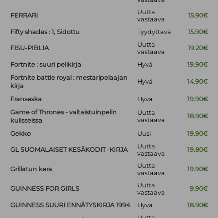
Uutta
FERRARI
15.90€
vastaava
Fifty shades : 1, Sidottu
Tyydyttävä
15.90€
Uutta
FISU-PIBLIA
19.20€
vastaava
Fortnite : suuri pelikirja
Hyvä
19.90€
Fortnite battle royal : mestaripelaajan
Hyvä
14.90€
kirja
Franseska
Hyvä
19.90€
Game of Thrones - valtaistuinpelin
Uutta
18.90€
vastaava
kulisseissa
Gekko
Uusi
19.90€
Uutta
GL SUOMALAISET KESÄKODIT -KIRJA
19.80€
vastaava
Uutta
Grillatun kera
19.90€
vastaava
Uutta
GUINNESS FOR GIRLS
9.90€
vastaava
GUINNESS SUURI ENNÄTYSKIRJA 1994
Hyvä
18.90€
Uutta