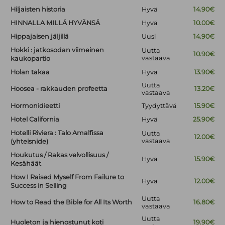
Hiljaisten historia
Hyvä
14.90€
HINNALLA MILLÄ HYVÄNSÄ
Hyvä
10.00€
Hippajaisen jäljillä
Uusi
14.90€
Hokki : jatkosodan viimeinen
Uutta
10.90€
vastaava
kaukopartio
Holan takaa
Hyvä
13.90€
Uutta
Hoosea - rakkauden profeetta
13.20€
vastaava
Hormonidieetti
Tyydyttävä
15.90€
Hotel California
Hyvä
25.90€
Hotelli Riviera : Talo Amalfissa
Uutta
12.00€
vastaava
(yhteisnide)
Houkutus / Rakas velvollisuus /
Hyvä
15.90€
Kesähäät
How I Raised Myself From Failure to
Hyvä
12.00€
Success in Selling
Uutta
How to Read the Bible for All Its Worth
16.80€
vastaava
Uutta
Huoleton ja hienostunut koti
19.90€