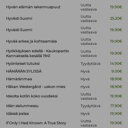
Uutta
Hyvän elämän rakennuspuut
19.90€
vastaava
Uutta
Hyvästi Suomi
25.20€
vastaava
Uutta
Hyvästi Suomi
19.90€
vastaava
Uutta
Hyvää arkea ja kohtaamisia
19.90€
vastaava
Hyökkäyksen edellä - Kaukopartio
Uutta
19.90€
vastaava
Kannaksella kesällä 1941
Hyönteiset tutuksi
Tyydyttävä
14.90€
HÄMÄRÄN SYLISSÄ
Hyvä
9.00€
Hämäränmaa
Hyvä
18.90€
Håkan Westergård - uskon mies
Hyvä
18.90€
Uutta
Ideoita kotiin koko vuodeksi
19.90€
vastaava
Idän sielunmessu
Tyydyttävä
17.90€
Idässä palaa
Hyvä
19.90€
Uutta
If Only I Had Known: A True Story
19.90€
vastaava