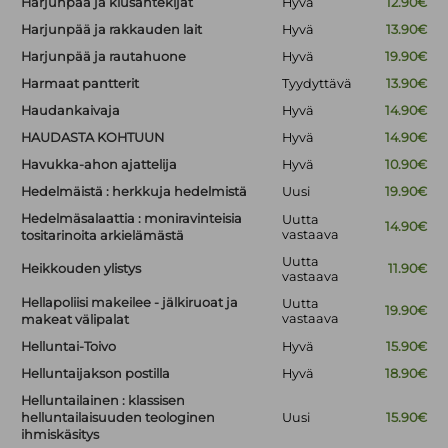
Harjunpää ja kiusantekijät
Hyvä
12.90€
Harjunpää ja rakkauden lait
Hyvä
13.90€
Harjunpää ja rautahuone
Hyvä
19.90€
Harmaat pantterit
Tyydyttävä
13.90€
Haudankaivaja
Hyvä
14.90€
HAUDASTA KOHTUUN
Hyvä
14.90€
Havukka-ahon ajattelija
Hyvä
10.90€
Hedelmäistä : herkkuja hedelmistä
Uusi
19.90€
Hedelmäsalaattia : moniravinteisia
Uutta
14.90€
vastaava
tositarinoita arkielämästä
Uutta
Heikkouden ylistys
11.90€
vastaava
Hellapoliisi makeilee - jälkiruoat ja
Uutta
19.90€
vastaava
makeat välipalat
Helluntai-Toivo
Hyvä
15.90€
Helluntaijakson postilla
Hyvä
18.90€
Helluntailainen : klassisen
helluntailaisuuden teologinen
Uusi
15.90€
ihmiskäsitys