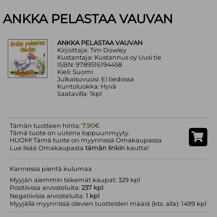
ANKKA PELASTAA VAUVAN
ANKKA PELASTAA VAUVAN
Kirjoittaja: Tim Dowley
Kustantaja: Kustannus oy Uusi tie
ISBN: 9789516194458
Kieli: Suomi
Julkaisuvuosi: Ei tiedossa
Kuntoluokka: Hyvä
Saatavilla: 1kpl
Tämän tuotteen hinta:
7.90€
Tämä tuote on uutena loppuunmyyty.
HUOM! Tämä tuote on myynnissä Omakaupassa
Lue lisää Omakaupasta
tämän linkin
kautta!
Kannessa pientä kulumaa
Myyjän aiemmin tekemät kaupat: 329 kpl
Positiivisia arvosteluita:
237 kpl
Negatiivisia arvosteluita:
1 kpl
Myyjällä myynnissä olevien tuotteiden määrä (kts. alla): 1499 kpl