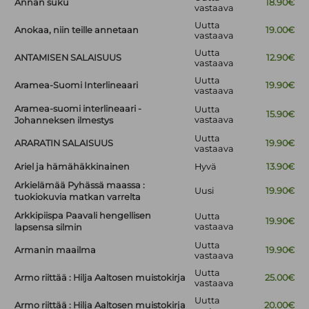
Annan suku
18.90€
vastaava
Uutta
Anokaa, niin teille annetaan
19.00€
vastaava
Uutta
ANTAMISEN SALAISUUS
12.90€
vastaava
Uutta
Aramea-Suomi Interlineaari
19.90€
vastaava
Aramea-suomi interlineaari -
Uutta
15.90€
vastaava
Johanneksen ilmestys
Uutta
ARARATIN SALAISUUS
19.90€
vastaava
Ariel ja hämähäkkinainen
Hyvä
13.90€
Arkielämää Pyhässä maassa :
Uusi
19.90€
tuokiokuvia matkan varrelta
Arkkipiispa Paavali hengellisen
Uutta
19.90€
vastaava
lapsensa silmin
Uutta
Armanin maailma
19.90€
vastaava
Uutta
Armo riittää : Hilja Aaltosen muistokirja
25.00€
vastaava
Uutta
Armo riittää : Hilja Aaltosen muistokirja
20.00€