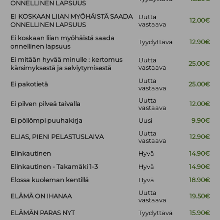
ONNELLINEN LAPSUUS
EI KOSKAAN LIIAN MYÖHÄISTÄ SAADA
Uutta
12.00€
vastaava
ONNELLINEN LAPSUUS
Ei koskaan liian myöhäistä saada
Tyydyttävä
12.90€
onnellinen lapsuus
Ei mitään hyvää minulle : kertomus
Uutta
25.00€
vastaava
kärsimyksestä ja selviytymisestä
Uutta
Ei pakotietä
25.00€
vastaava
Uutta
Ei pilven pilveä taivalla
12.00€
vastaava
Ei pöllömpi puuhakirja
Uusi
9.90€
Uutta
ELIAS, PIENI PELASTUSLAIVA
12.90€
vastaava
Elinkautinen
Hyvä
14.90€
Elinkautinen - Takamäki 1-3
Hyvä
14.90€
Elossa kuoleman kentillä
Hyvä
18.90€
Uutta
ELÄMÄ ON IHANAA
19.50€
vastaava
ELÄMÄN PARAS NYT
Tyydyttävä
15.90€