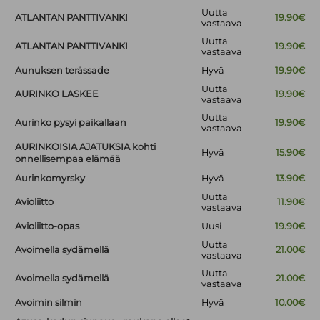
Uutta
ATLANTAN PANTTIVANKI
19.90€
vastaava
Uutta
ATLANTAN PANTTIVANKI
19.90€
vastaava
Aunuksen terässade
Hyvä
19.90€
Uutta
AURINKO LASKEE
19.90€
vastaava
Uutta
Aurinko pysyi paikallaan
19.90€
vastaava
AURINKOISIA AJATUKSIA kohti
Hyvä
15.90€
onnellisempaa elämää
Aurinkomyrsky
Hyvä
13.90€
Uutta
Avioliitto
11.90€
vastaava
Avioliitto-opas
Uusi
19.90€
Uutta
Avoimella sydämellä
21.00€
vastaava
Uutta
Avoimella sydämellä
21.00€
vastaava
Avoimin silmin
Hyvä
10.00€