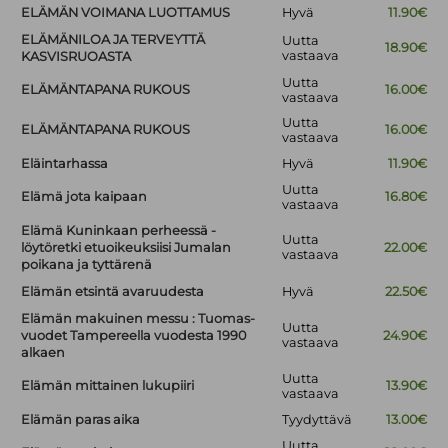
ELÄMÄN VOIMANA LUOTTAMUS
Hyvä
11.90€
ELÄMÄNILOA JA TERVEYTTÄ
Uutta
18.90€
vastaava
KASVISRUOASTA
Uutta
ELÄMÄNTAPANA RUKOUS
16.00€
vastaava
Uutta
ELÄMÄNTAPANA RUKOUS
16.00€
vastaava
Eläintarhassa
Hyvä
11.90€
Uutta
Elämä jota kaipaan
16.80€
vastaava
Elämä Kuninkaan perheessä -
Uutta
löytöretki etuoikeuksiisi Jumalan
22.00€
vastaava
poikana ja tyttärenä
Elämän etsintä avaruudesta
Hyvä
22.50€
Elämän makuinen messu : Tuomas-
Uutta
vuodet Tampereella vuodesta 1990
24.90€
vastaava
alkaen
Uutta
Elämän mittainen lukupiiri
13.90€
vastaava
Elämän paras aika
Tyydyttävä
13.00€
Uutta