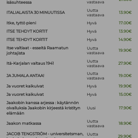
vastaava
isäsuhteessa
Uutta
ITALIALAISTA 30 MINUUTISSA
13.90€
vastaava
Itke, tyttö pieni
Hyvä
17.00€
ITSE TEHDYT KORTIT
Hyvä
13.90€
ITSE TEHDYT KORTIT
Hyvä
14.90€
Itse valtiaat - esseitä Raamatun
Uutta
19.90€
vastaava
johtajista
Uutta
Itä-Karjalan valtaus 1941
27.90€
vastaava
Uutta
JA JUMALA ANTAA!
19.00€
vastaava
Ja vuoret kaikuivat
Hyvä
19.90€
Ja vuoret kaikuivat
Hyvä
15.00€
Jaakobin kanssa arjessa : käytännön
oivalluksia Jaakobin kirjeestä kristityn
Uusi
17.90€
elämään
Uutta
Jaakon matkassa
18.90€
vastaava
JACOB TENGSTRÖM - universitetsman,
Uutta
29.90€