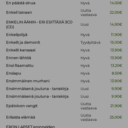
En päästä sinua
Hyvä
14.00€
Uutta
Enkeli taivaan
22.00€
vastaava
ENKELIN ÄÄNIN - ERI ESITTÄJIÄ 3CD
Uusi
14.90€
(CD)
Enkelipölyä
Hyvä
11.90€
Enkelit ja demonit
Tyydyttävä
15.00€
Enkelit kanssasi
Hyvä
13.90€
Ennen lähtöä
Hyvä
13.90€
Ensi Raamattu
Hyvä
13.20€
Ensiapu
Hyvä
8.50€
Ensimmäinen murhani
Hyvä
13.90€
Ensimmäisenä jouluna - tarrakirja
Uusi
9.90€
Ensimmäisenä jouluna - tarrakirja
Uusi
9.90€
Uutta
Epätoivon vangit
21.90€
vastaava
Uutta
Erilaista elämää
25.00€
vastaava
ERON LAPSET eronneiden