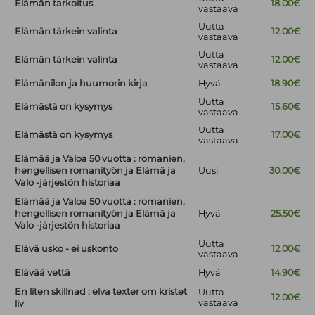
Elämän tarkoitus
18.00€
vastaava
Uutta
Elämän tärkein valinta
12.00€
vastaava
Uutta
Elämän tärkein valinta
12.00€
vastaava
Elämänilon ja huumorin kirja
Hyvä
18.90€
Uutta
Elämästä on kysymys
15.60€
vastaava
Uutta
Elämästä on kysymys
17.00€
vastaava
Elämää ja Valoa 50 vuotta : romanien,
hengellisen romanityön ja Elämä ja
Uusi
30.00€
Valo -järjestön historiaa
Elämää ja Valoa 50 vuotta : romanien,
hengellisen romanityön ja Elämä ja
Hyvä
25.50€
Valo -järjestön historiaa
Uutta
Elävä usko - ei uskonto
12.00€
vastaava
Elävää vettä
Hyvä
14.90€
En liten skillnad : elva texter om kristet
Uutta
12.00€
vastaava
liv