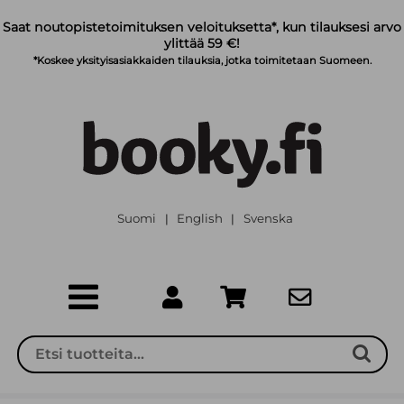
Siirry pääsisältöön
Saat noutopistetoimituksen veloituksetta*, kun tilauksesi arvo
ylittää 59 €!
*Koskee yksityisasiakkaiden tilauksia, jotka toimitetaan Suomeen.
Suomi
English
Svenska
|
|