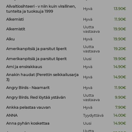
Alivaltiosihteeri - v niin kuin virallinen,
Hyvä
13.90€
tunteita ja tuoksuja 1999
Alkemisti
Hyvä
11.90€
Uutta
Alkemistit
19.90€
vastaava
Alku
Hyvä
19.90€
Uutta
Amerikanpitsiä ja parsitut liperit
19.20€
vastaava
Amerikanpitsiä ja parsitut liperit
Uusi
19.90€
Ami ja ensirakkaus
Hyvä
14.90€
Anakin haudat (Perettin seikkailusarja
Hyvä
14.90€
3)
Angry Birds - Naamarit
Hyvä
11.90€
Uutta
Angry Birds. Red löytää ystävän
9.90€
vastaava
Ankka pelastaa vauvan
Hyvä
7.90€
ANNA
Tyydyttävä
14.00€
Anna pyhän koskettaa
Uusi
14.90€
Uutta