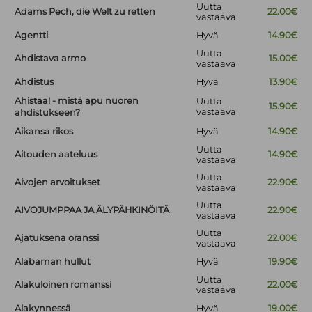
Uutta
Adams Pech, die Welt zu retten
22.00€
vastaava
Agentti
Hyvä
14.90€
Uutta
Ahdistava armo
15.00€
vastaava
Ahdistus
Hyvä
13.90€
Ahistaa! - mistä apu nuoren
Uutta
15.90€
vastaava
ahdistukseen?
Aikansa rikos
Hyvä
14.90€
Uutta
Aitouden aateluus
14.90€
vastaava
Uutta
Aivojen arvoitukset
22.90€
vastaava
Uutta
AIVOJUMPPAA JA ÄLYPÄHKINÖITÄ
22.90€
vastaava
Uutta
Ajatuksena oranssi
22.00€
vastaava
Alabaman hullut
Hyvä
19.90€
Uutta
Alakuloinen romanssi
22.00€
vastaava
Alakynnessä
Hyvä
19.00€