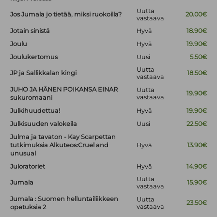
Uutta
Jos Jumala jo tietää, miksi ruokoilla?
20.00€
vastaava
Jotain sinistä
Hyvä
18.90€
Joulu
Hyvä
19.90€
Joulukertomus
Uusi
5.50€
Uutta
JP ja Sallikkalan kingi
18.50€
vastaava
JUHO JA HÄNEN POIKANSA EINAR
Uutta
19.90€
vastaava
sukuromaani
Julkihuudettua!
Hyvä
19.90€
Julkisuuden valokeila
Uusi
22.50€
Julma ja tavaton - Kay Scarpettan
tutkimuksia Alkuteos:Cruel and
Hyvä
13.90€
unusual
Juloratoriet
Hyvä
14.90€
Uutta
Jumala
15.90€
vastaava
Jumala : Suomen helluntailiikkeen
Uutta
23.50€
vastaava
opetuksia 2