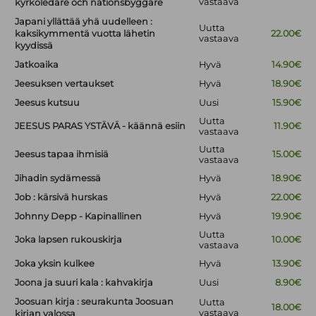
vastaava
kyrkoledare och nationsbyggare
Japani yllättää yhä uudelleen :
Uutta
kaksikymmentä vuotta lähetin
22.00€
vastaava
kyydissä
Jatkoaika
Hyvä
14.90€
Jeesuksen vertaukset
Hyvä
18.90€
Jeesus kutsuu
Uusi
15.90€
Uutta
JEESUS PARAS YSTÄVÄ - käännä esiin
11.90€
vastaava
Uutta
Jeesus tapaa ihmisiä
15.00€
vastaava
Jihadin sydämessä
Hyvä
18.90€
Job : kärsivä hurskas
Hyvä
22.00€
Johnny Depp - Kapinallinen
Hyvä
19.90€
Uutta
Joka lapsen rukouskirja
10.00€
vastaava
Joka yksin kulkee
Hyvä
13.90€
Joona ja suuri kala : kahvakirja
Uusi
8.90€
Joosuan kirja : seurakunta Joosuan
Uutta
18.00€
vastaava
kirjan valossa