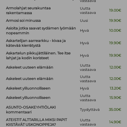
vastaava
Armolahjat seurakuntaa
Uutta
19.00€
vastaava
rakentamassa
Armosi soi minussa
Uusi
19.90€
Asioita jotka saavat sydämen lyömään
Hyvä
10.00€
nopeammin
Askartelijan aarrearkku - kivaa ja
Hyvä
19.90€
kätevää kierrätystä
Askartelun pikkujättiläinen. Tee itse
Hyvä
19.90€
lahjat ja kodin koristeet
Uutta
Askeleet uuteen elämään
12.00€
vastaava
Uutta
Askeleet uuteen elämään
12.00€
vastaava
Askeleet yliluonnolliseen
Hyvä
13.20€
Uutta
Askeleet yliluonnolliseen
15.90€
vastaava
ASUNTO-OSAKEYHTIÖLAKI
Tyydyttävä
35.00€
kommentaari
ATEISTIT ALTTARILLA MIKSI PAPIT
Uutta
14.90€
vastaava
KIISTÄVÄT USKONOPPEJA?