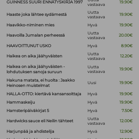
GUINNESS SUURI ENNÄTYSKIRJA 1997
19.90€
vastaava
Uutta
Haaste joka lähtee sydämestä
19.90€
vastaava
Haavikko-niminen mies
Hyvä
19.90€
Uutta
Haavoilla Jumalan perheessä
20.00€
vastaava
HAAVOITTUNUT USKO
Hyvä
8.90€
Uutta
Haikea on aika jäähyväisten
12.20€
vastaava
Haikea on aika jäähyväisten -
Uutta
19.90€
vastaava
lohdutuksen sanoja suruun
Hakuna matata, ei huolta : Jaakko
Uusi
19.90€
Heinosen muistelmat
HALLA-OTTO: kiertävä kansansoittaja
Hyvä
19.90€
Hammaskeiju
Hyvä
19.90€
Hamsteripäiväkirjat 5
Hyvä
7.50€
Uutta
Hardwicks sauce eli Neilin tähteet
12.00€
vastaava
Harjunpää ja ahdistelija
Hyvä
12.90€