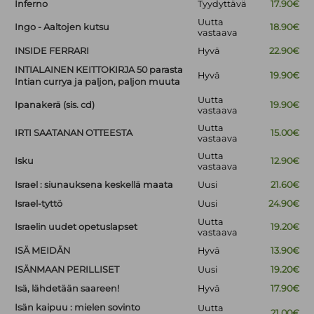
Inferno
Tyydyttävä
17.90€
Uutta
Ingo - Aaltojen kutsu
18.90€
vastaava
INSIDE FERRARI
Hyvä
22.90€
INTIALAINEN KEITTOKIRJA 50 parasta
Hyvä
19.90€
Intian currya ja paljon, paljon muuta
Uutta
Ipanakerä (sis. cd)
19.90€
vastaava
Uutta
IRTI SAATANAN OTTEESTA
15.00€
vastaava
Uutta
Isku
12.90€
vastaava
Israel : siunauksena keskellä maata
Uusi
21.60€
Israel-tyttö
Uusi
24.90€
Uutta
Israelin uudet opetuslapset
19.20€
vastaava
ISÄ MEIDÄN
Hyvä
13.90€
ISÄNMAAN PERILLISET
Uusi
19.20€
Isä, lähdetään saareen!
Hyvä
17.90€
Isän kaipuu : mielen sovinto
Uutta
21.00€