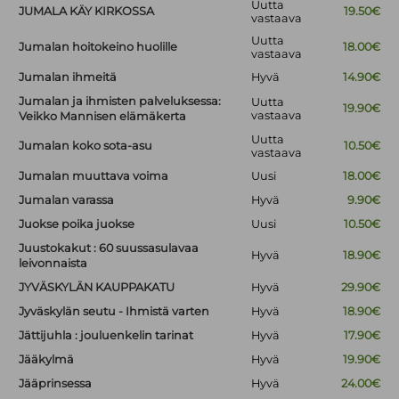
Uutta
JUMALA KÄY KIRKOSSA
19.50€
vastaava
Uutta
Jumalan hoitokeino huolille
18.00€
vastaava
Jumalan ihmeitä
Hyvä
14.90€
Jumalan ja ihmisten palveluksessa:
Uutta
19.90€
vastaava
Veikko Mannisen elämäkerta
Uutta
Jumalan koko sota-asu
10.50€
vastaava
Jumalan muuttava voima
Uusi
18.00€
Jumalan varassa
Hyvä
9.90€
Juokse poika juokse
Uusi
10.50€
Juustokakut : 60 suussasulavaa
Hyvä
18.90€
leivonnaista
JYVÄSKYLÄN KAUPPAKATU
Hyvä
29.90€
Jyväskylän seutu - Ihmistä varten
Hyvä
18.90€
Jättijuhla : jouluenkelin tarinat
Hyvä
17.90€
Jääkylmä
Hyvä
19.90€
Jääprinsessa
Hyvä
24.00€