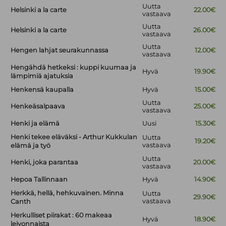
Uutta
Helsinki a la carte
22.00€
vastaava
Uutta
Helsinki a la carte
26.00€
vastaava
Uutta
Hengen lahjat seurakunnassa
12.00€
vastaava
Hengähdä hetkeksi : kuppi kuumaa ja
Hyvä
19.90€
lämpimiä ajatuksia
Henkensä kaupalla
Hyvä
15.00€
Uutta
Henkeäsalpaava
25.00€
vastaava
Henki ja elämä
Uusi
15.30€
Henki tekee eläväksi - Arthur Kukkulan
Uutta
19.20€
vastaava
elämä ja työ
Uutta
Henki, joka parantaa
20.00€
vastaava
Hepoa Tallinnaan
Hyvä
14.90€
Herkkä, hellä, hehkuvainen. Minna
Uutta
29.90€
vastaava
Canth
Herkulliset piirakat : 60 makeaa
Hyvä
18.90€
leivonnaista