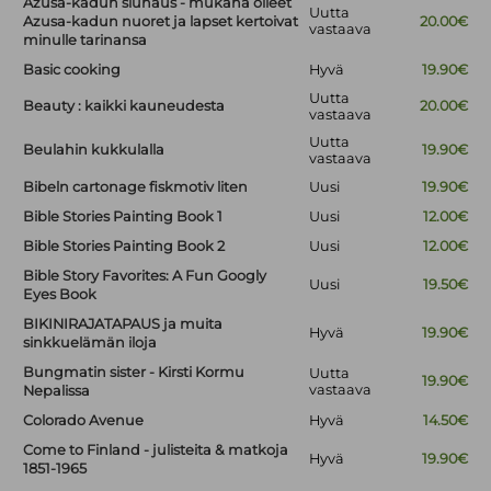
Azusa-kadun siunaus - mukana olleet
Uutta
Azusa-kadun nuoret ja lapset kertoivat
20.00€
vastaava
minulle tarinansa
Basic cooking
Hyvä
19.90€
Uutta
Beauty : kaikki kauneudesta
20.00€
vastaava
Uutta
Beulahin kukkulalla
19.90€
vastaava
Bibeln cartonage fiskmotiv liten
Uusi
19.90€
Bible Stories Painting Book 1
Uusi
12.00€
Bible Stories Painting Book 2
Uusi
12.00€
Bible Story Favorites: A Fun Googly
Uusi
19.50€
Eyes Book
BIKINIRAJATAPAUS ja muita
Hyvä
19.90€
sinkkuelämän iloja
Bungmatin sister - Kirsti Kormu
Uutta
19.90€
vastaava
Nepalissa
Colorado Avenue
Hyvä
14.50€
Come to Finland - julisteita & matkoja
Hyvä
19.90€
1851-1965