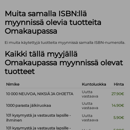
Muita samalla ISBN:llä
myynnissä olevia tuotteita
Omakaupassa
Ei muita käytettyjä tuotteita myynnissä samalla ISBN-numerolla.
Kaikki tällä myyjällä
Omakaupassa myynnissä olevat
tuotteet
Nimike
Kuntoluokka
Hinta
Uutta
10 000 NEUVOA, NIKSIÄ JA OHJETTA
27.90€
vastaava
Uutta
1000 parasta jälkiruokaa
14.90€
vastaava
101 kysymystä ja vastausta lapsille -
Uutta
5.90€
vastaava
ihminen
101 kysymystä ja vastausta lapsille -