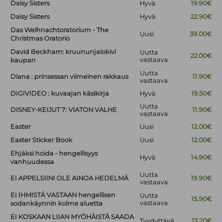
Daisy Sisters
Hyvä
19.90€
Daisy Sisters
Hyvä
22.90€
Das Weihnachtoratorium - The
Uusi
39.00€
Christmas Oratorio
David Beckham: kruununjalokivi
Uutta
22.00€
vastaava
kaupan
Uutta
Diana : prinsessan viimeinen rakkaus
11.90€
vastaava
DIGIVIDEO : kuvaajan käsikirja
Hyvä
19.50€
Uutta
DISNEY-KEIJUT 7: VIATON VALHE
11.90€
vastaava
Easter
Uusi
12.00€
Easter Sticker Book
Uusi
12.00€
Ehjäksi hoida - hengellisyys
Hyvä
14.90€
vanhuudessa
Uutta
EI APPELSIINI OLE AINOA HEDELMÄ
19.90€
vastaava
EI IHMISTÄ VASTAAN hengellisen
Uutta
15.90€
vastaava
sodankäynnin kolme aluetta
EI KOSKAAN LIIAN MYÖHÄISTÄ SAADA
Tyydyttävä
13.20€