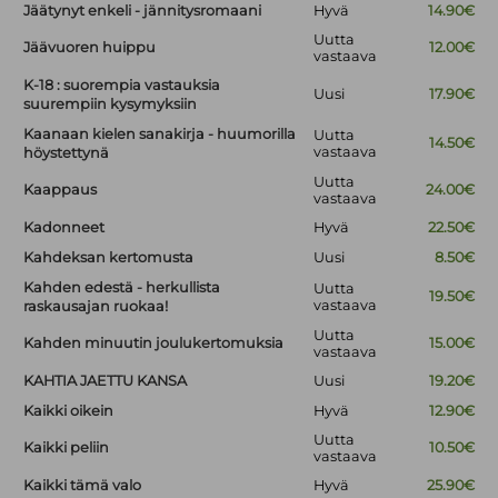
Jäätynyt enkeli - jännitysromaani
Hyvä
14.90€
Uutta
Jäävuoren huippu
12.00€
vastaava
K-18 : suorempia vastauksia
Uusi
17.90€
suurempiin kysymyksiin
Kaanaan kielen sanakirja - huumorilla
Uutta
14.50€
vastaava
höystettynä
Uutta
Kaappaus
24.00€
vastaava
Kadonneet
Hyvä
22.50€
Kahdeksan kertomusta
Uusi
8.50€
Kahden edestä - herkullista
Uutta
19.50€
vastaava
raskausajan ruokaa!
Uutta
Kahden minuutin joulukertomuksia
15.00€
vastaava
KAHTIA JAETTU KANSA
Uusi
19.20€
Kaikki oikein
Hyvä
12.90€
Uutta
Kaikki peliin
10.50€
vastaava
Kaikki tämä valo
Hyvä
25.90€