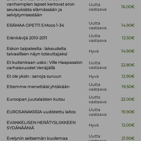
vanhempien lapset kertovat eron
Uutta
16.00€
vastaava
seurauksista elämässään ja
selviytymisestään
Uutta
ERÄMAA OPETTI 5 Moos 1-34
14.90€
vastaava
Uutta
Eränkävijä 2010-2011
12.50€
vastaava
Eskon taipaleelta : lakeudelta
Hyvä
14.90€
taivaallisen näyn toteuttajaksi
Et kuitenkaan usko : Ville Haapasalon
Uutta
22.80€
vastaava
varhaisvuodet Venäjällä
Et ole yksin : sanoja suruun
Hyvä
12.90€
Uutta
Ettemme menettäisi yhtäkään
19.50€
vastaava
Uutta
Euroopan juutalaisten kutsu
22.00€
vastaava
Uutta
EUROSANAKIRJA uudistettu laitos
19.90€
vastaava
EVANKELISEN HERÄTYSLIIKKEEN
Hyvä
12.00€
SYDÄNÄÄNIÄ
Uutta
Evelynin seitsemän kuolemaa
21.90€
vastaava