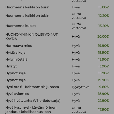
vastaava
Huomenna kaikki on toisin
Hyvä
15.00€
Uutta
Huomenna kaikki on toisin
12.20€
vastaava
Uutta
Huomenna kuolet
13.20€
vastaava
HUONOMMINKIN OLISI VOINUT
Hyvä
20.00€
KÄYDÄ
Hurmaava mies
Hyvä
19.90€
Hyisiä aikoja
Hyvä
19.90€
Hylynryöstäjä
Hyvä
13.90€
Hylätyt
Hyvä
13.90€
Hypnotisoija
Hyvä
15.90€
Hypnotisoija
Hyvä
19.90€
Hytti nro 6 - Kohtaamisia junassa
Tyydyttävä
9.80€
Hyvä aviomies
Hyvä
18.90€
Hyvä hyötytarha (Vihertieto-sarja)
Hyvä
22.90€
Hyvä kysymys! - käytännöllinen
Uutta
17.90€
vastaava
johdatus kristilliseenuskoon