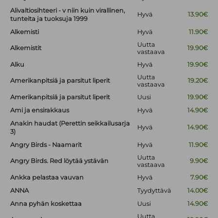
Alivaltiosihteeri - v niin kuin virallinen,
Hyvä
13.90€
tunteita ja tuoksuja 1999
Alkemisti
Hyvä
11.90€
Uutta
Alkemistit
19.90€
vastaava
Alku
Hyvä
19.90€
Uutta
Amerikanpitsiä ja parsitut liperit
19.20€
vastaava
Amerikanpitsiä ja parsitut liperit
Uusi
19.90€
Ami ja ensirakkaus
Hyvä
14.90€
Anakin haudat (Perettin seikkailusarja
Hyvä
14.90€
3)
Angry Birds - Naamarit
Hyvä
11.90€
Uutta
Angry Birds. Red löytää ystävän
9.90€
vastaava
Ankka pelastaa vauvan
Hyvä
7.90€
ANNA
Tyydyttävä
14.00€
Anna pyhän koskettaa
Uusi
14.90€
Uutta