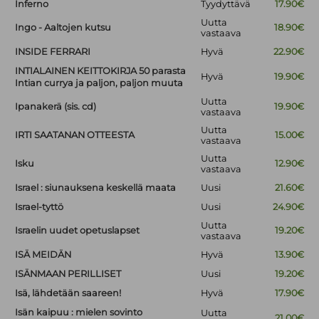
Inferno
Tyydyttävä
17.90€
Uutta
Ingo - Aaltojen kutsu
18.90€
vastaava
INSIDE FERRARI
Hyvä
22.90€
INTIALAINEN KEITTOKIRJA 50 parasta
Hyvä
19.90€
Intian currya ja paljon, paljon muuta
Uutta
Ipanakerä (sis. cd)
19.90€
vastaava
Uutta
IRTI SAATANAN OTTEESTA
15.00€
vastaava
Uutta
Isku
12.90€
vastaava
Israel : siunauksena keskellä maata
Uusi
21.60€
Israel-tyttö
Uusi
24.90€
Uutta
Israelin uudet opetuslapset
19.20€
vastaava
ISÄ MEIDÄN
Hyvä
13.90€
ISÄNMAAN PERILLISET
Uusi
19.20€
Isä, lähdetään saareen!
Hyvä
17.90€
Isän kaipuu : mielen sovinto
Uutta
21.00€