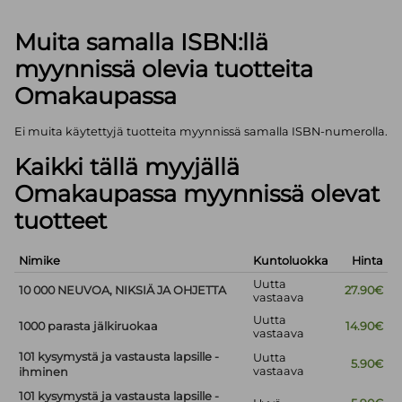
Muita samalla ISBN:llä
myynnissä olevia tuotteita
Omakaupassa
Ei muita käytettyjä tuotteita myynnissä samalla ISBN-numerolla.
Kaikki tällä myyjällä
Omakaupassa myynnissä olevat
tuotteet
Nimike
Kuntoluokka
Hinta
Uutta
10 000 NEUVOA, NIKSIÄ JA OHJETTA
27.90€
vastaava
Uutta
1000 parasta jälkiruokaa
14.90€
vastaava
101 kysymystä ja vastausta lapsille -
Uutta
5.90€
vastaava
ihminen
101 kysymystä ja vastausta lapsille -