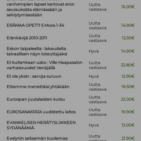
vanhempien lapset kertovat eron
Uutta
16.00€
vastaava
seurauksista elämässään ja
selviytymisestään
Uutta
ERÄMAA OPETTI 5 Moos 1-34
14.90€
vastaava
Uutta
Eränkävijä 2010-2011
12.50€
vastaava
Eskon taipaleelta : lakeudelta
Hyvä
14.90€
taivaallisen näyn toteuttajaksi
Et kuitenkaan usko : Ville Haapasalon
Uutta
22.80€
vastaava
varhaisvuodet Venäjällä
Et ole yksin : sanoja suruun
Hyvä
12.90€
Uutta
Ettemme menettäisi yhtäkään
19.50€
vastaava
Uutta
Euroopan juutalaisten kutsu
22.00€
vastaava
Uutta
EUROSANAKIRJA uudistettu laitos
19.90€
vastaava
EVANKELISEN HERÄTYSLIIKKEEN
Hyvä
12.00€
SYDÄNÄÄNIÄ
Uutta
Evelynin seitsemän kuolemaa
21.90€
vastaava