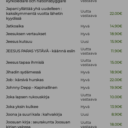
vastaava
kyrkoledare och nationsbyggare
Japani yllättää yhä uudelleen :
Uutta
kaksikymmentä vuotta lähetin
22.00€
vastaava
kyydissä
Jatkoaika
Hyvä
14.90€
Jeesuksen vertaukset
Hyvä
18.90€
Jeesus kutsuu
Uusi
15.90€
Uutta
JEESUS PARAS YSTÄVÄ - käännä esiin
11.90€
vastaava
Uutta
Jeesus tapaa ihmisiä
15.00€
vastaava
Jihadin sydämessä
Hyvä
18.90€
Job : kärsivä hurskas
Hyvä
22.00€
Johnny Depp - Kapinallinen
Hyvä
19.90€
Uutta
Joka lapsen rukouskirja
10.00€
vastaava
Joka yksin kulkee
Hyvä
13.90€
Joona ja suuri kala : kahvakirja
Uusi
8.90€
Joosuan kirja : seurakunta Joosuan
Uutta
18.00€
vastaava
kirjan valossa