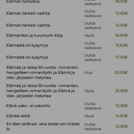
Elämän tarkoitus
18.00€
vastaava
Uutta
Elämän tärkein valinta
12.00€
vastaava
Uutta
Elämän tärkein valinta
12.00€
vastaava
Elämänilon ja huumorin kirja
Hyvä
18.90€
Uutta
Elämästä on kysymys
15.60€
vastaava
Uutta
Elämästä on kysymys
17.00€
vastaava
Elämää ja Valoa 50 vuotta : romanien,
hengellisen romanityön ja Elämä ja
Uusi
30.00€
Valo -järjestön historiaa
Elämää ja Valoa 50 vuotta : romanien,
hengellisen romanityön ja Elämä ja
Hyvä
25.50€
Valo -järjestön historiaa
Uutta
Elävä usko - ei uskonto
12.00€
vastaava
Elävää vettä
Hyvä
14.90€
En liten skillnad : elva texter om kristet
Uutta
12.00€
vastaava
liv