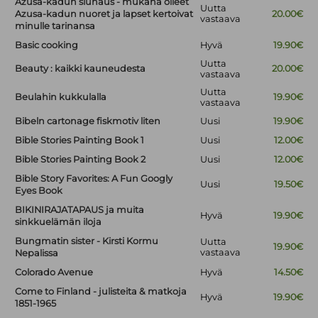
Azusa-kadun siunaus - mukana olleet
Uutta
Azusa-kadun nuoret ja lapset kertoivat
20.00€
vastaava
minulle tarinansa
Basic cooking
Hyvä
19.90€
Uutta
Beauty : kaikki kauneudesta
20.00€
vastaava
Uutta
Beulahin kukkulalla
19.90€
vastaava
Bibeln cartonage fiskmotiv liten
Uusi
19.90€
Bible Stories Painting Book 1
Uusi
12.00€
Bible Stories Painting Book 2
Uusi
12.00€
Bible Story Favorites: A Fun Googly
Uusi
19.50€
Eyes Book
BIKINIRAJATAPAUS ja muita
Hyvä
19.90€
sinkkuelämän iloja
Bungmatin sister - Kirsti Kormu
Uutta
19.90€
vastaava
Nepalissa
Colorado Avenue
Hyvä
14.50€
Come to Finland - julisteita & matkoja
Hyvä
19.90€
1851-1965