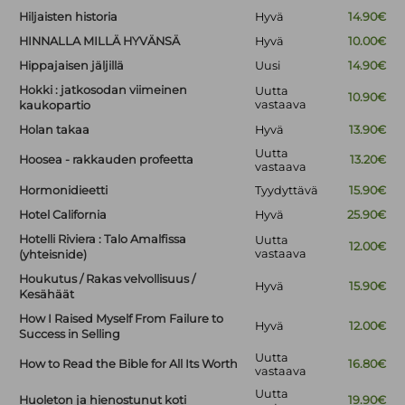
Hiljaisten historia
Hyvä
14.90€
HINNALLA MILLÄ HYVÄNSÄ
Hyvä
10.00€
Hippajaisen jäljillä
Uusi
14.90€
Hokki : jatkosodan viimeinen
Uutta
10.90€
vastaava
kaukopartio
Holan takaa
Hyvä
13.90€
Uutta
Hoosea - rakkauden profeetta
13.20€
vastaava
Hormonidieetti
Tyydyttävä
15.90€
Hotel California
Hyvä
25.90€
Hotelli Riviera : Talo Amalfissa
Uutta
12.00€
vastaava
(yhteisnide)
Houkutus / Rakas velvollisuus /
Hyvä
15.90€
Kesähäät
How I Raised Myself From Failure to
Hyvä
12.00€
Success in Selling
Uutta
How to Read the Bible for All Its Worth
16.80€
vastaava
Uutta
Huoleton ja hienostunut koti
19.90€