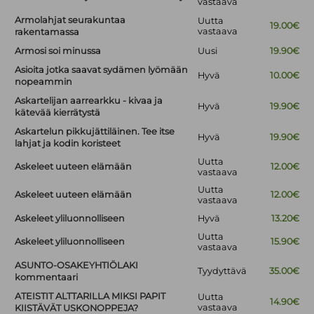
vastaava
Armolahjat seurakuntaa
Uutta
19.00€
vastaava
rakentamassa
Armosi soi minussa
Uusi
19.90€
Asioita jotka saavat sydämen lyömään
Hyvä
10.00€
nopeammin
Askartelijan aarrearkku - kivaa ja
Hyvä
19.90€
kätevää kierrätystä
Askartelun pikkujättiläinen. Tee itse
Hyvä
19.90€
lahjat ja kodin koristeet
Uutta
Askeleet uuteen elämään
12.00€
vastaava
Uutta
Askeleet uuteen elämään
12.00€
vastaava
Askeleet yliluonnolliseen
Hyvä
13.20€
Uutta
Askeleet yliluonnolliseen
15.90€
vastaava
ASUNTO-OSAKEYHTIÖLAKI
Tyydyttävä
35.00€
kommentaari
ATEISTIT ALTTARILLA MIKSI PAPIT
Uutta
14.90€
vastaava
KIISTÄVÄT USKONOPPEJA?