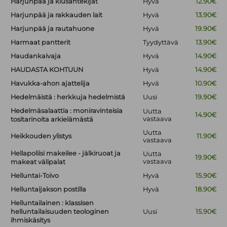
Harjunpää ja kiusantekijät
Hyvä
12.90€
Harjunpää ja rakkauden lait
Hyvä
13.90€
Harjunpää ja rautahuone
Hyvä
19.90€
Harmaat pantterit
Tyydyttävä
13.90€
Haudankaivaja
Hyvä
14.90€
HAUDASTA KOHTUUN
Hyvä
14.90€
Havukka-ahon ajattelija
Hyvä
10.90€
Hedelmäistä : herkkuja hedelmistä
Uusi
19.90€
Hedelmäsalaattia : moniravinteisia
Uutta
14.90€
vastaava
tositarinoita arkielämästä
Uutta
Heikkouden ylistys
11.90€
vastaava
Hellapoliisi makeilee - jälkiruoat ja
Uutta
19.90€
vastaava
makeat välipalat
Helluntai-Toivo
Hyvä
15.90€
Helluntaijakson postilla
Hyvä
18.90€
Helluntailainen : klassisen
helluntailaisuuden teologinen
Uusi
15.90€
ihmiskäsitys