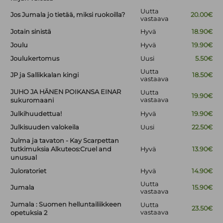
Uutta
Jos Jumala jo tietää, miksi ruokoilla?
20.00€
vastaava
Jotain sinistä
Hyvä
18.90€
Joulu
Hyvä
19.90€
Joulukertomus
Uusi
5.50€
Uutta
JP ja Sallikkalan kingi
18.50€
vastaava
JUHO JA HÄNEN POIKANSA EINAR
Uutta
19.90€
vastaava
sukuromaani
Julkihuudettua!
Hyvä
19.90€
Julkisuuden valokeila
Uusi
22.50€
Julma ja tavaton - Kay Scarpettan
tutkimuksia Alkuteos:Cruel and
Hyvä
13.90€
unusual
Juloratoriet
Hyvä
14.90€
Uutta
Jumala
15.90€
vastaava
Jumala : Suomen helluntailiikkeen
Uutta
23.50€
vastaava
opetuksia 2