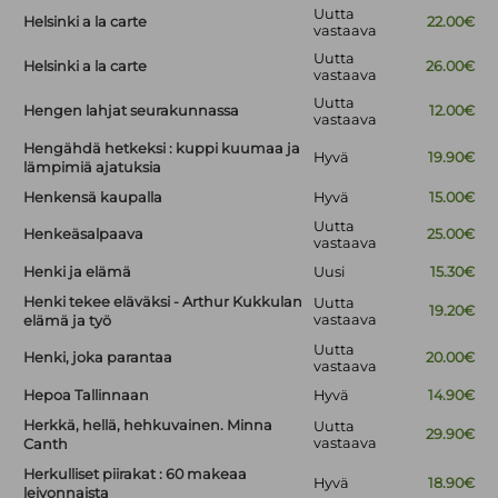
Uutta
Helsinki a la carte
22.00€
vastaava
Uutta
Helsinki a la carte
26.00€
vastaava
Uutta
Hengen lahjat seurakunnassa
12.00€
vastaava
Hengähdä hetkeksi : kuppi kuumaa ja
Hyvä
19.90€
lämpimiä ajatuksia
Henkensä kaupalla
Hyvä
15.00€
Uutta
Henkeäsalpaava
25.00€
vastaava
Henki ja elämä
Uusi
15.30€
Henki tekee eläväksi - Arthur Kukkulan
Uutta
19.20€
vastaava
elämä ja työ
Uutta
Henki, joka parantaa
20.00€
vastaava
Hepoa Tallinnaan
Hyvä
14.90€
Herkkä, hellä, hehkuvainen. Minna
Uutta
29.90€
vastaava
Canth
Herkulliset piirakat : 60 makeaa
Hyvä
18.90€
leivonnaista