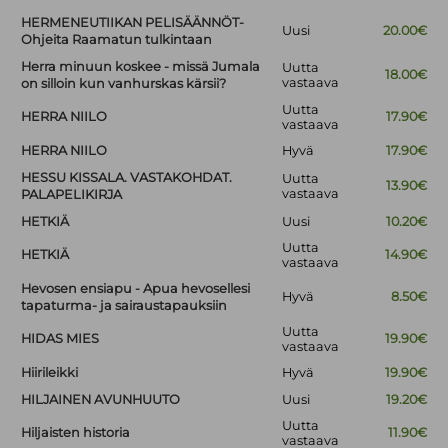
HERMENEUTIIKAN PELISÄÄNNÖT-
Uusi
20.00€
Ohjeita Raamatun tulkintaan
Herra minuun koskee - missä Jumala
Uutta
18.00€
vastaava
on silloin kun vanhurskas kärsii?
Uutta
HERRA NIILO
17.90€
vastaava
HERRA NIILO
Hyvä
17.90€
HESSU KISSALA. VASTAKOHDAT.
Uutta
13.90€
vastaava
PALAPELIKIRJA
HETKIÄ
Uusi
10.20€
Uutta
HETKIÄ
14.90€
vastaava
Hevosen ensiapu - Apua hevosellesi
Hyvä
8.50€
tapaturma- ja sairaustapauksiin
Uutta
HIDAS MIES
19.90€
vastaava
Hiirileikki
Hyvä
19.90€
HILJAINEN AVUNHUUTO
Uusi
19.20€
Uutta
Hiljaisten historia
11.90€
vastaava