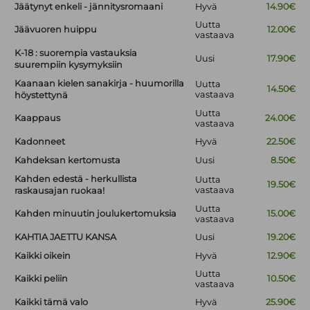
Jäätynyt enkeli - jännitysromaani
Hyvä
14.90€
Uutta
Jäävuoren huippu
12.00€
vastaava
K-18 : suorempia vastauksia
Uusi
17.90€
suurempiin kysymyksiin
Kaanaan kielen sanakirja - huumorilla
Uutta
14.50€
vastaava
höystettynä
Uutta
Kaappaus
24.00€
vastaava
Kadonneet
Hyvä
22.50€
Kahdeksan kertomusta
Uusi
8.50€
Kahden edestä - herkullista
Uutta
19.50€
vastaava
raskausajan ruokaa!
Uutta
Kahden minuutin joulukertomuksia
15.00€
vastaava
KAHTIA JAETTU KANSA
Uusi
19.20€
Kaikki oikein
Hyvä
12.90€
Uutta
Kaikki peliin
10.50€
vastaava
Kaikki tämä valo
Hyvä
25.90€