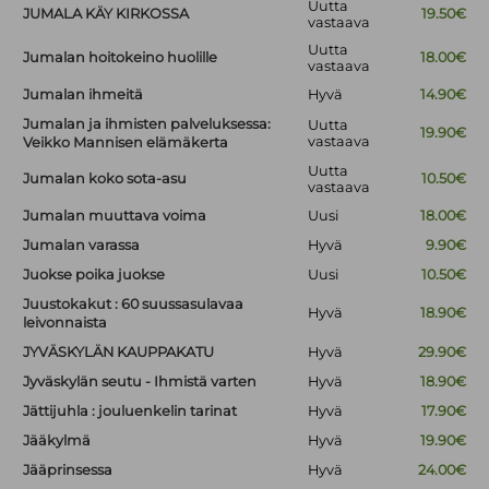
Uutta
JUMALA KÄY KIRKOSSA
19.50€
vastaava
Uutta
Jumalan hoitokeino huolille
18.00€
vastaava
Jumalan ihmeitä
Hyvä
14.90€
Jumalan ja ihmisten palveluksessa:
Uutta
19.90€
vastaava
Veikko Mannisen elämäkerta
Uutta
Jumalan koko sota-asu
10.50€
vastaava
Jumalan muuttava voima
Uusi
18.00€
Jumalan varassa
Hyvä
9.90€
Juokse poika juokse
Uusi
10.50€
Juustokakut : 60 suussasulavaa
Hyvä
18.90€
leivonnaista
JYVÄSKYLÄN KAUPPAKATU
Hyvä
29.90€
Jyväskylän seutu - Ihmistä varten
Hyvä
18.90€
Jättijuhla : jouluenkelin tarinat
Hyvä
17.90€
Jääkylmä
Hyvä
19.90€
Jääprinsessa
Hyvä
24.00€