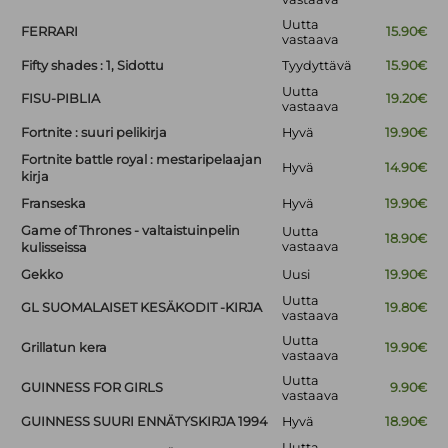
Uutta
FERRARI
15.90€
vastaava
Fifty shades : 1, Sidottu
Tyydyttävä
15.90€
Uutta
FISU-PIBLIA
19.20€
vastaava
Fortnite : suuri pelikirja
Hyvä
19.90€
Fortnite battle royal : mestaripelaajan
Hyvä
14.90€
kirja
Franseska
Hyvä
19.90€
Game of Thrones - valtaistuinpelin
Uutta
18.90€
vastaava
kulisseissa
Gekko
Uusi
19.90€
Uutta
GL SUOMALAISET KESÄKODIT -KIRJA
19.80€
vastaava
Uutta
Grillatun kera
19.90€
vastaava
Uutta
GUINNESS FOR GIRLS
9.90€
vastaava
GUINNESS SUURI ENNÄTYSKIRJA 1994
Hyvä
18.90€
Uutta