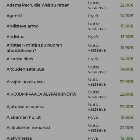
Uutta
Adams Pech, die Welt zu retten
22.00€
vastaava
Agentti
Hyvä
14.90€
Uutta
Ahdistava armo
15.00€
vastaava
Ahdistus
Hyvä
13.90€
Ahistaa! - mistä apu nuoren
Uutta
15.90€
vastaava
ahdistukseen?
Aikansa rikos
Hyvä
14.90€
Uutta
Aitouden aateluus
14.90€
vastaava
Uutta
Aivojen arvoitukset
22.90€
vastaava
Uutta
AIVOJUMPPAA JA ÄLYPÄHKINÖITÄ
22.90€
vastaava
Uutta
Ajatuksena oranssi
22.00€
vastaava
Alabaman hullut
Hyvä
19.90€
Uutta
Alakuloinen romanssi
22.00€
vastaava
Alakynnessä
Hyvä
19.00€