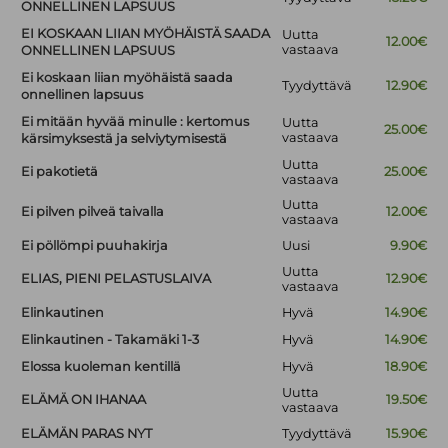
ONNELLINEN LAPSUUS
EI KOSKAAN LIIAN MYÖHÄISTÄ SAADA
Uutta
12.00€
vastaava
ONNELLINEN LAPSUUS
Ei koskaan liian myöhäistä saada
Tyydyttävä
12.90€
onnellinen lapsuus
Ei mitään hyvää minulle : kertomus
Uutta
25.00€
vastaava
kärsimyksestä ja selviytymisestä
Uutta
Ei pakotietä
25.00€
vastaava
Uutta
Ei pilven pilveä taivalla
12.00€
vastaava
Ei pöllömpi puuhakirja
Uusi
9.90€
Uutta
ELIAS, PIENI PELASTUSLAIVA
12.90€
vastaava
Elinkautinen
Hyvä
14.90€
Elinkautinen - Takamäki 1-3
Hyvä
14.90€
Elossa kuoleman kentillä
Hyvä
18.90€
Uutta
ELÄMÄ ON IHANAA
19.50€
vastaava
ELÄMÄN PARAS NYT
Tyydyttävä
15.90€