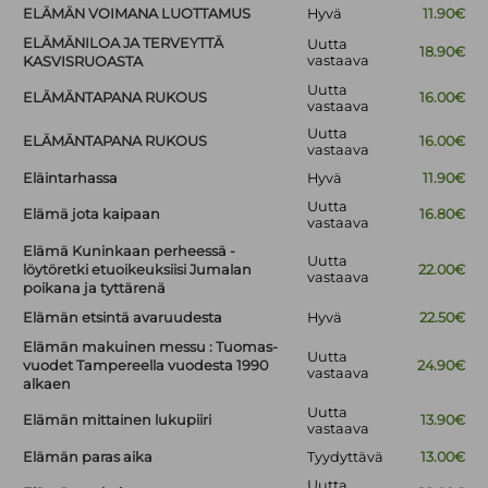
ELÄMÄN VOIMANA LUOTTAMUS
Hyvä
11.90€
ELÄMÄNILOA JA TERVEYTTÄ
Uutta
18.90€
vastaava
KASVISRUOASTA
Uutta
ELÄMÄNTAPANA RUKOUS
16.00€
vastaava
Uutta
ELÄMÄNTAPANA RUKOUS
16.00€
vastaava
Eläintarhassa
Hyvä
11.90€
Uutta
Elämä jota kaipaan
16.80€
vastaava
Elämä Kuninkaan perheessä -
Uutta
löytöretki etuoikeuksiisi Jumalan
22.00€
vastaava
poikana ja tyttärenä
Elämän etsintä avaruudesta
Hyvä
22.50€
Elämän makuinen messu : Tuomas-
Uutta
vuodet Tampereella vuodesta 1990
24.90€
vastaava
alkaen
Uutta
Elämän mittainen lukupiiri
13.90€
vastaava
Elämän paras aika
Tyydyttävä
13.00€
Uutta