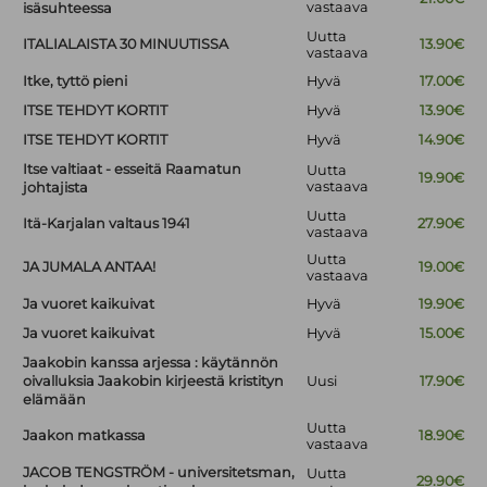
vastaava
isäsuhteessa
Uutta
ITALIALAISTA 30 MINUUTISSA
13.90€
vastaava
Itke, tyttö pieni
Hyvä
17.00€
ITSE TEHDYT KORTIT
Hyvä
13.90€
ITSE TEHDYT KORTIT
Hyvä
14.90€
Itse valtiaat - esseitä Raamatun
Uutta
19.90€
vastaava
johtajista
Uutta
Itä-Karjalan valtaus 1941
27.90€
vastaava
Uutta
JA JUMALA ANTAA!
19.00€
vastaava
Ja vuoret kaikuivat
Hyvä
19.90€
Ja vuoret kaikuivat
Hyvä
15.00€
Jaakobin kanssa arjessa : käytännön
oivalluksia Jaakobin kirjeestä kristityn
Uusi
17.90€
elämään
Uutta
Jaakon matkassa
18.90€
vastaava
JACOB TENGSTRÖM - universitetsman,
Uutta
29.90€