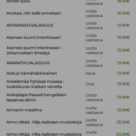
Annan suku
18.90€
vastaava
Uutta
Anokaa, niin teille annetaan
19.00€
vastaava
Uutta
ANTAMISEN SALAISUUS
12.90€
vastaava
Uutta
Aramea-Suomi Interlineaari
19.90€
vastaava
Aramea-suomi interlineaari -
Uutta
15.90€
vastaava
Johanneksen ilmestys
Uutta
ARARATIN SALAISUUS
19.90€
vastaava
Ariel ja hämähäkkinainen
Hyvä
13.90€
Arkielämää Pyhässä maassa :
Uusi
19.90€
tuokiokuvia matkan varrelta
Arkkipiispa Paavali hengellisen
Uutta
19.90€
vastaava
lapsensa silmin
Uutta
Armanin maailma
19.90€
vastaava
Uutta
Armo riittää : Hilja Aaltosen muistokirja
25.00€
vastaava
Uutta
Armo riittää : Hilja Aaltosen muistokirja
20.00€