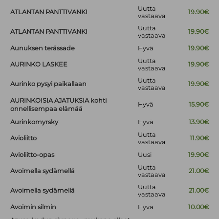
Uutta
ATLANTAN PANTTIVANKI
19.90€
vastaava
Uutta
ATLANTAN PANTTIVANKI
19.90€
vastaava
Aunuksen terässade
Hyvä
19.90€
Uutta
AURINKO LASKEE
19.90€
vastaava
Uutta
Aurinko pysyi paikallaan
19.90€
vastaava
AURINKOISIA AJATUKSIA kohti
Hyvä
15.90€
onnellisempaa elämää
Aurinkomyrsky
Hyvä
13.90€
Uutta
Avioliitto
11.90€
vastaava
Avioliitto-opas
Uusi
19.90€
Uutta
Avoimella sydämellä
21.00€
vastaava
Uutta
Avoimella sydämellä
21.00€
vastaava
Avoimin silmin
Hyvä
10.00€