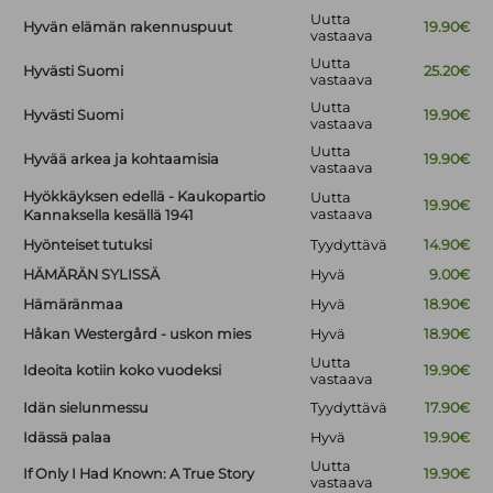
Uutta
Hyvän elämän rakennuspuut
19.90€
vastaava
Uutta
Hyvästi Suomi
25.20€
vastaava
Uutta
Hyvästi Suomi
19.90€
vastaava
Uutta
Hyvää arkea ja kohtaamisia
19.90€
vastaava
Hyökkäyksen edellä - Kaukopartio
Uutta
19.90€
vastaava
Kannaksella kesällä 1941
Hyönteiset tutuksi
Tyydyttävä
14.90€
HÄMÄRÄN SYLISSÄ
Hyvä
9.00€
Hämäränmaa
Hyvä
18.90€
Håkan Westergård - uskon mies
Hyvä
18.90€
Uutta
Ideoita kotiin koko vuodeksi
19.90€
vastaava
Idän sielunmessu
Tyydyttävä
17.90€
Idässä palaa
Hyvä
19.90€
Uutta
If Only I Had Known: A True Story
19.90€
vastaava