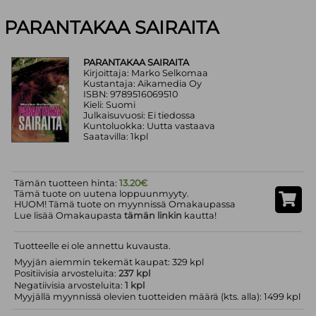
PARANTAKAA SAIRAITA
PARANTAKAA SAIRAITA
Kirjoittaja: Marko Selkomaa
Kustantaja: Aikamedia Oy
ISBN: 9789516069510
Kieli: Suomi
Julkaisuvuosi: Ei tiedossa
Kuntoluokka: Uutta vastaava
Saatavilla: 1kpl
Tämän tuotteen hinta:
13.20€
Tämä tuote on uutena loppuunmyyty.
HUOM! Tämä tuote on myynnissä Omakaupassa
Lue lisää Omakaupasta
tämän linkin
kautta!
Tuotteelle ei ole annettu kuvausta.
Myyjän aiemmin tekemät kaupat: 329 kpl
Positiivisia arvosteluita:
237 kpl
Negatiivisia arvosteluita:
1 kpl
Myyjällä myynnissä olevien tuotteiden määrä (kts. alla): 1499 kpl