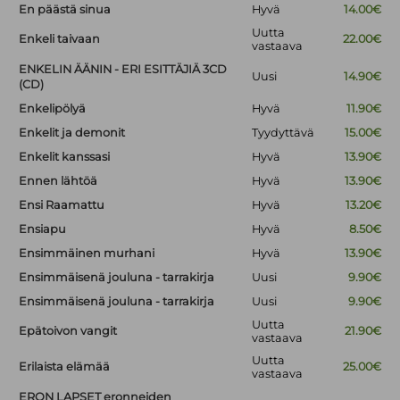
En päästä sinua
Hyvä
14.00€
Uutta
Enkeli taivaan
22.00€
vastaava
ENKELIN ÄÄNIN - ERI ESITTÄJIÄ 3CD
Uusi
14.90€
(CD)
Enkelipölyä
Hyvä
11.90€
Enkelit ja demonit
Tyydyttävä
15.00€
Enkelit kanssasi
Hyvä
13.90€
Ennen lähtöä
Hyvä
13.90€
Ensi Raamattu
Hyvä
13.20€
Ensiapu
Hyvä
8.50€
Ensimmäinen murhani
Hyvä
13.90€
Ensimmäisenä jouluna - tarrakirja
Uusi
9.90€
Ensimmäisenä jouluna - tarrakirja
Uusi
9.90€
Uutta
Epätoivon vangit
21.90€
vastaava
Uutta
Erilaista elämää
25.00€
vastaava
ERON LAPSET eronneiden