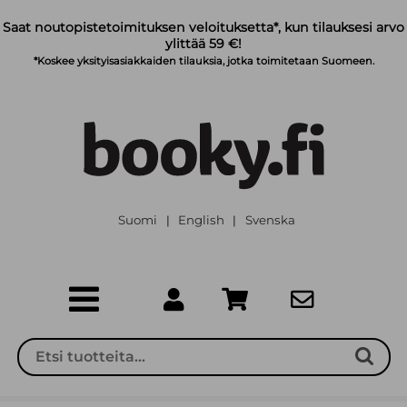
Siirry pääsisältöön
Saat noutopistetoimituksen veloituksetta*, kun tilauksesi arvo
ylittää 59 €!
*Koskee yksityisasiakkaiden tilauksia, jotka toimitetaan Suomeen.
Suomi
English
Svenska
|
|