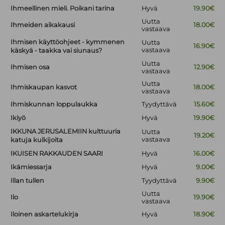
Ihmeellinen mieli. Poikani tarina
Hyvä
19.90€
Uutta
Ihmeiden aikakausi
18.00€
vastaava
Ihmisen käyttöohjeet - kymmenen
Uutta
16.90€
vastaava
käskyä - taakka vai siunaus?
Uutta
Ihmisen osa
12.90€
vastaava
Uutta
Ihmiskaupan kasvot
18.00€
vastaava
Ihmiskunnan loppulaukka
Tyydyttävä
15.60€
Ikiyö
Hyvä
19.90€
IKKUNA JERUSALEMIIN kulttuuria
Uutta
19.20€
vastaava
katuja kulkijoita
IKUISEN RAKKAUDEN SAARI
Hyvä
16.00€
Ikämiessarja
Hyvä
9.00€
Illan tullen
Tyydyttävä
9.90€
Uutta
Ilo
19.90€
vastaava
Iloinen askartelukirja
Hyvä
18.90€