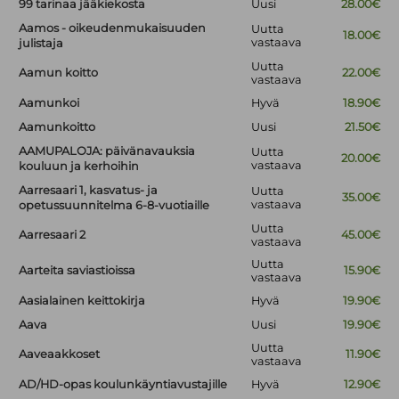
99 tarinaa jääkiekosta
Uusi
28.00€
Aamos - oikeudenmukaisuuden
Uutta
18.00€
vastaava
julistaja
Uutta
Aamun koitto
22.00€
vastaava
Aamunkoi
Hyvä
18.90€
Aamunkoitto
Uusi
21.50€
AAMUPALOJA: päivänavauksia
Uutta
20.00€
vastaava
kouluun ja kerhoihin
Aarresaari 1, kasvatus- ja
Uutta
35.00€
vastaava
opetussuunnitelma 6-8-vuotiaille
Uutta
Aarresaari 2
45.00€
vastaava
Uutta
Aarteita saviastioissa
15.90€
vastaava
Aasialainen keittokirja
Hyvä
19.90€
Aava
Uusi
19.90€
Uutta
Aaveaakkoset
11.90€
vastaava
AD/HD-opas koulunkäyntiavustajille
Hyvä
12.90€