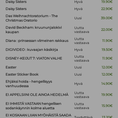
Daisy Sisters
Hyvä
19.90€
Daisy Sisters
Hyvä
22.90€
Das Weihnachtoratorium - The
Uusi
39.00€
Christmas Oratorio
David Beckham: kruununjalokivi
Uutta
22.00€
vastaava
kaupan
Uutta
Diana : prinsessan viimeinen rakkaus
11.90€
vastaava
DIGIVIDEO : kuvaajan käsikirja
Hyvä
19.50€
Uutta
DISNEY-KEIJUT 7: VIATON VALHE
11.90€
vastaava
Easter
Uusi
12.00€
Easter Sticker Book
Uusi
12.00€
Ehjäksi hoida - hengellisyys
Hyvä
14.90€
vanhuudessa
Uutta
EI APPELSIINI OLE AINOA HEDELMÄ
19.90€
vastaava
EI IHMISTÄ VASTAAN hengellisen
Uutta
15.90€
vastaava
sodankäynnin kolme aluetta
EI KOSKAAN LIIAN MYÖHÄISTÄ SAADA
Tyydyttävä
13.20€