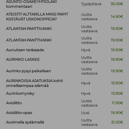
ASUNTO-OSAKEYHTIÖLAKI
Tyydyttävä
35.00€
kommentaari
ATEISTIT ALTTARILLA MIKSI PAPIT
Uutta
14.90€
vastaava
KIISTÄVÄT USKONOPPEJA?
Uutta
ATLANTAN PANTTIVANKI
19.90€
vastaava
Uutta
ATLANTAN PANTTIVANKI
19.90€
vastaava
Aunuksen terässade
Hyvä
19.90€
Uutta
AURINKO LASKEE
19.90€
vastaava
Uutta
Aurinko pysyi paikallaan
19.90€
vastaava
AURINKOISIA AJATUKSIA kohti
Hyvä
15.90€
onnellisempaa elämää
Aurinkomyrsky
Hyvä
13.90€
Uutta
Avioliitto
11.90€
vastaava
Avioliitto-opas
Uusi
19.90€
Uutta
Avoimella sydämellä
21.00€
vastaava