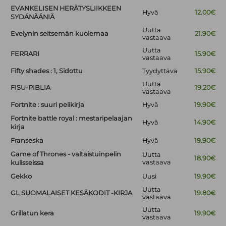
EVANKELISEN HERÄTYSLIIKKEEN
Hyvä
12.00€
SYDÄNÄÄNIÄ
Uutta
Evelynin seitsemän kuolemaa
21.90€
vastaava
Uutta
FERRARI
15.90€
vastaava
Fifty shades : 1, Sidottu
Tyydyttävä
15.90€
Uutta
FISU-PIBLIA
19.20€
vastaava
Fortnite : suuri pelikirja
Hyvä
19.90€
Fortnite battle royal : mestaripelaajan
Hyvä
14.90€
kirja
Franseska
Hyvä
19.90€
Game of Thrones - valtaistuinpelin
Uutta
18.90€
vastaava
kulisseissa
Gekko
Uusi
19.90€
Uutta
GL SUOMALAISET KESÄKODIT -KIRJA
19.80€
vastaava
Uutta
Grillatun kera
19.90€
vastaava