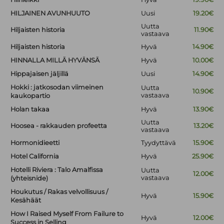
HILJAINEN AVUNHUUTO
Uusi
19.20€
Uutta
Hiljaisten historia
11.90€
vastaava
Hiljaisten historia
Hyvä
14.90€
HINNALLA MILLÄ HYVÄNSÄ
Hyvä
10.00€
Hippajaisen jäljillä
Uusi
14.90€
Hokki : jatkosodan viimeinen
Uutta
10.90€
vastaava
kaukopartio
Holan takaa
Hyvä
13.90€
Uutta
Hoosea - rakkauden profeetta
13.20€
vastaava
Hormonidieetti
Tyydyttävä
15.90€
Hotel California
Hyvä
25.90€
Hotelli Riviera : Talo Amalfissa
Uutta
12.00€
vastaava
(yhteisnide)
Houkutus / Rakas velvollisuus /
Hyvä
15.90€
Kesähäät
How I Raised Myself From Failure to
Hyvä
12.00€
Success in Selling