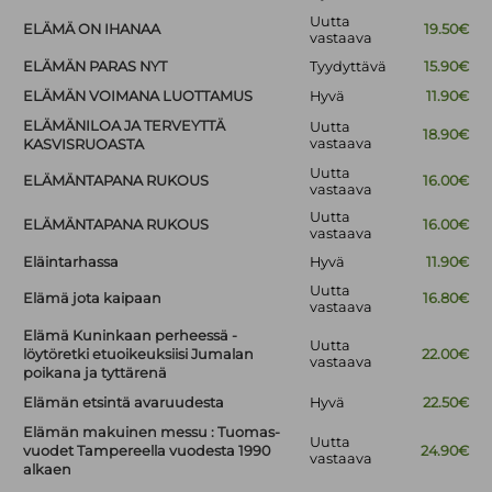
Uutta
ELÄMÄ ON IHANAA
19.50€
vastaava
ELÄMÄN PARAS NYT
Tyydyttävä
15.90€
ELÄMÄN VOIMANA LUOTTAMUS
Hyvä
11.90€
ELÄMÄNILOA JA TERVEYTTÄ
Uutta
18.90€
vastaava
KASVISRUOASTA
Uutta
ELÄMÄNTAPANA RUKOUS
16.00€
vastaava
Uutta
ELÄMÄNTAPANA RUKOUS
16.00€
vastaava
Eläintarhassa
Hyvä
11.90€
Uutta
Elämä jota kaipaan
16.80€
vastaava
Elämä Kuninkaan perheessä -
Uutta
löytöretki etuoikeuksiisi Jumalan
22.00€
vastaava
poikana ja tyttärenä
Elämän etsintä avaruudesta
Hyvä
22.50€
Elämän makuinen messu : Tuomas-
Uutta
vuodet Tampereella vuodesta 1990
24.90€
vastaava
alkaen