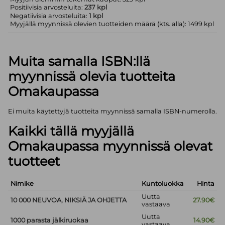
Positiivisia arvosteluita:
237 kpl
Negatiivisia arvosteluita:
1 kpl
Myyjällä myynnissä olevien tuotteiden määrä (kts. alla): 1499 kpl
Muita samalla ISBN:llä
myynnissä olevia tuotteita
Omakaupassa
Ei muita käytettyjä tuotteita myynnissä samalla ISBN-numerolla.
Kaikki tällä myyjällä
Omakaupassa myynnissä olevat
tuotteet
Nimike
Kuntoluokka
Hinta
Uutta
10 000 NEUVOA, NIKSIÄ JA OHJETTA
27.90€
vastaava
Uutta
1000 parasta jälkiruokaa
14.90€
vastaava