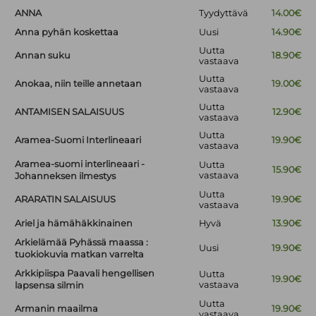
ANNA
Tyydyttävä
14.00€
Anna pyhän koskettaa
Uusi
14.90€
Uutta
Annan suku
18.90€
vastaava
Uutta
Anokaa, niin teille annetaan
19.00€
vastaava
Uutta
ANTAMISEN SALAISUUS
12.90€
vastaava
Uutta
Aramea-Suomi Interlineaari
19.90€
vastaava
Aramea-suomi interlineaari -
Uutta
15.90€
vastaava
Johanneksen ilmestys
Uutta
ARARATIN SALAISUUS
19.90€
vastaava
Ariel ja hämähäkkinainen
Hyvä
13.90€
Arkielämää Pyhässä maassa :
Uusi
19.90€
tuokiokuvia matkan varrelta
Arkkipiispa Paavali hengellisen
Uutta
19.90€
vastaava
lapsensa silmin
Uutta
Armanin maailma
19.90€
vastaava