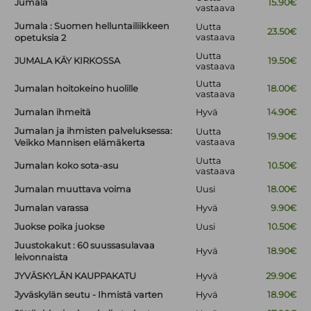
Jumala
15.90€
vastaava
Jumala : Suomen helluntailiikkeen
Uutta
23.50€
vastaava
opetuksia 2
Uutta
JUMALA KÄY KIRKOSSA
19.50€
vastaava
Uutta
Jumalan hoitokeino huolille
18.00€
vastaava
Jumalan ihmeitä
Hyvä
14.90€
Jumalan ja ihmisten palveluksessa:
Uutta
19.90€
vastaava
Veikko Mannisen elämäkerta
Uutta
Jumalan koko sota-asu
10.50€
vastaava
Jumalan muuttava voima
Uusi
18.00€
Jumalan varassa
Hyvä
9.90€
Juokse poika juokse
Uusi
10.50€
Juustokakut : 60 suussasulavaa
Hyvä
18.90€
leivonnaista
JYVÄSKYLÄN KAUPPAKATU
Hyvä
29.90€
Jyväskylän seutu - Ihmistä varten
Hyvä
18.90€