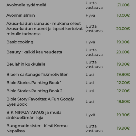
Uutta
Avoimella sydämellä
21.00€
vastaava
Avoimin silmin
Hyvä
10.00€
Azusa-kadun siunaus - mukana olleet
Uutta
Azusa-kadun nuoret ja lapset kertoivat
20.00€
vastaava
minulle tarinansa
Basic cooking
Hyvä
19.90€
Uutta
Beauty : kaikki kauneudesta
20.00€
vastaava
Uutta
Beulahin kukkulalla
19.90€
vastaava
Bibeln cartonage fiskmotiv liten
Uusi
19.90€
Bible Stories Painting Book 1
Uusi
12.00€
Bible Stories Painting Book 2
Uusi
12.00€
Bible Story Favorites: A Fun Googly
Uusi
19.50€
Eyes Book
BIKINIRAJATAPAUS ja muita
Hyvä
19.90€
sinkkuelämän iloja
Bungmatin sister - Kirsti Kormu
Uutta
19.90€
vastaava
Nepalissa