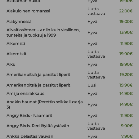
Alabaman hullut
Hyvä
19.90€
Uutta
Alakuloinen romanssi
22.00€
vastaava
Alakynnessä
Hyvä
19.00€
Alivaltiosihteeri - v niin kuin virallinen,
Hyvä
13.90€
tunteita ja tuoksuja 1999
Alkemisti
Hyvä
11.90€
Uutta
Alkemistit
19.90€
vastaava
Alku
Hyvä
19.90€
Uutta
Amerikanpitsiä ja parsitut liperit
19.20€
vastaava
Amerikanpitsiä ja parsitut liperit
Uusi
19.90€
Ami ja ensirakkaus
Hyvä
14.90€
Anakin haudat (Perettin seikkailusarja
Hyvä
14.90€
3)
Angry Birds - Naamarit
Hyvä
11.90€
Uutta
Angry Birds. Red löytää ystävän
9.90€
vastaava
Ankka pelastaa vauvan
Hyvä
7.90€