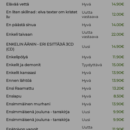
Elävää vettä
Hyvä
14.90€
En liten skillnad : elva texter om kristet
Uutta
12.00€
vastaava
liv
En päästä sinua
Hyvä
14.00€
Uutta
Enkeli taivaan
22.00€
vastaava
ENKELIN ÄÄNIN - ERI ESITTÄJIÄ 3CD
Uusi
14.90€
(CD)
Enkelipölyä
Hyvä
11.90€
Enkelit ja demonit
Tyydyttävä
15.00€
Enkelit kanssasi
Hyvä
13.90€
Ennen lähtöä
Hyvä
13.90€
Ensi Raamattu
Hyvä
13.20€
Ensiapu
Hyvä
8.50€
Ensimmäinen murhani
Hyvä
13.90€
Ensimmäisenä jouluna - tarrakirja
Uusi
9.90€
Ensimmäisenä jouluna - tarrakirja
Uusi
9.90€
Uutta
Epätoivon vangit
21.90€