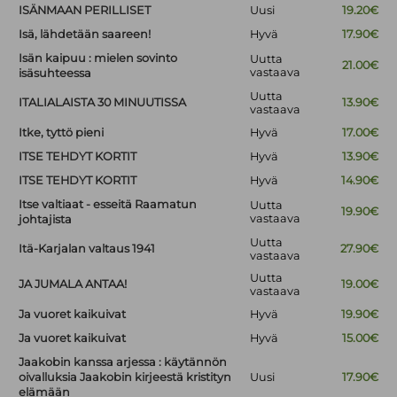
ISÄNMAAN PERILLISET
Uusi
19.20€
Isä, lähdetään saareen!
Hyvä
17.90€
Isän kaipuu : mielen sovinto
Uutta
21.00€
vastaava
isäsuhteessa
Uutta
ITALIALAISTA 30 MINUUTISSA
13.90€
vastaava
Itke, tyttö pieni
Hyvä
17.00€
ITSE TEHDYT KORTIT
Hyvä
13.90€
ITSE TEHDYT KORTIT
Hyvä
14.90€
Itse valtiaat - esseitä Raamatun
Uutta
19.90€
vastaava
johtajista
Uutta
Itä-Karjalan valtaus 1941
27.90€
vastaava
Uutta
JA JUMALA ANTAA!
19.00€
vastaava
Ja vuoret kaikuivat
Hyvä
19.90€
Ja vuoret kaikuivat
Hyvä
15.00€
Jaakobin kanssa arjessa : käytännön
oivalluksia Jaakobin kirjeestä kristityn
Uusi
17.90€
elämään