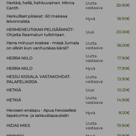
Herkkä, hellä, hehkuvainen. Minna
Uutta
29.90€
vastaava
Canth
Herkulliset piirakat : 60 makeaa
Hyvä
18.90€
leivonnaista
HERMENEUTIIKAN PELISÄÄNNÖT-
Uusi
20.00€
Ohjeita Raamatun tulkintaan
Herra minuun koskee - missä Jumala
Uutta
18.00€
vastaava
on silloin kun vanhurskas kärsii?
Uutta
HERRA NIILO
17.90€
vastaava
HERRA NIILO
Hyvä
17.90€
HESSU KISSALA. VASTAKOHDAT.
Uutta
13.90€
vastaava
PALAPELIKIRJA
HETKIÄ
Uusi
10.20€
Uutta
HETKIÄ
14.90€
vastaava
Hevosen ensiapu - Apua hevosellesi
Hyvä
8.50€
tapaturma- ja sairaustapauksiin
Uutta
HIDAS MIES
19.90€
vastaava
Hiirileikki
Hyvä
19.90€