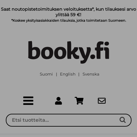
Siirry pääsisältöön
Saat noutopistetoimituksen veloituksetta*, kun tilauksesi arvo
ylittää 59 €!
*Koskee yksityisasiakkaiden tilauksia, jotka toimitetaan Suomeen.
Suomi
English
Svenska
|
|