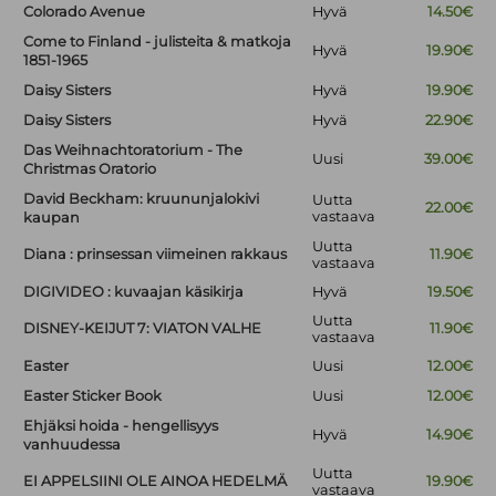
Colorado Avenue
Hyvä
14.50€
Come to Finland - julisteita & matkoja
Hyvä
19.90€
1851-1965
Daisy Sisters
Hyvä
19.90€
Daisy Sisters
Hyvä
22.90€
Das Weihnachtoratorium - The
Uusi
39.00€
Christmas Oratorio
David Beckham: kruununjalokivi
Uutta
22.00€
vastaava
kaupan
Uutta
Diana : prinsessan viimeinen rakkaus
11.90€
vastaava
DIGIVIDEO : kuvaajan käsikirja
Hyvä
19.50€
Uutta
DISNEY-KEIJUT 7: VIATON VALHE
11.90€
vastaava
Easter
Uusi
12.00€
Easter Sticker Book
Uusi
12.00€
Ehjäksi hoida - hengellisyys
Hyvä
14.90€
vanhuudessa
Uutta
EI APPELSIINI OLE AINOA HEDELMÄ
19.90€
vastaava