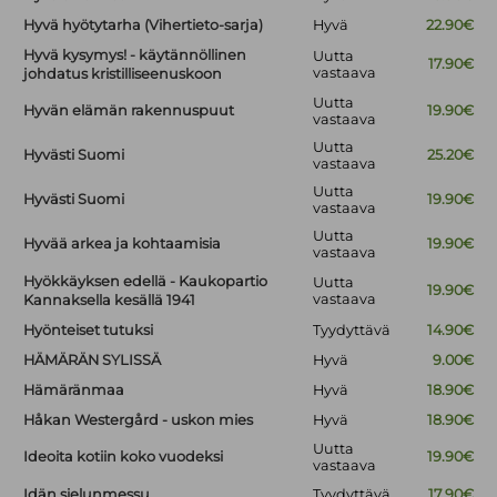
Hyvä hyötytarha (Vihertieto-sarja)
Hyvä
22.90€
Hyvä kysymys! - käytännöllinen
Uutta
17.90€
vastaava
johdatus kristilliseenuskoon
Uutta
Hyvän elämän rakennuspuut
19.90€
vastaava
Uutta
Hyvästi Suomi
25.20€
vastaava
Uutta
Hyvästi Suomi
19.90€
vastaava
Uutta
Hyvää arkea ja kohtaamisia
19.90€
vastaava
Hyökkäyksen edellä - Kaukopartio
Uutta
19.90€
vastaava
Kannaksella kesällä 1941
Hyönteiset tutuksi
Tyydyttävä
14.90€
HÄMÄRÄN SYLISSÄ
Hyvä
9.00€
Hämäränmaa
Hyvä
18.90€
Håkan Westergård - uskon mies
Hyvä
18.90€
Uutta
Ideoita kotiin koko vuodeksi
19.90€
vastaava
Idän sielunmessu
Tyydyttävä
17.90€