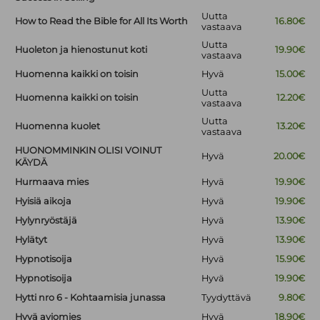
Uutta
How to Read the Bible for All Its Worth
16.80€
vastaava
Uutta
Huoleton ja hienostunut koti
19.90€
vastaava
Huomenna kaikki on toisin
Hyvä
15.00€
Uutta
Huomenna kaikki on toisin
12.20€
vastaava
Uutta
Huomenna kuolet
13.20€
vastaava
HUONOMMINKIN OLISI VOINUT
Hyvä
20.00€
KÄYDÄ
Hurmaava mies
Hyvä
19.90€
Hyisiä aikoja
Hyvä
19.90€
Hylynryöstäjä
Hyvä
13.90€
Hylätyt
Hyvä
13.90€
Hypnotisoija
Hyvä
15.90€
Hypnotisoija
Hyvä
19.90€
Hytti nro 6 - Kohtaamisia junassa
Tyydyttävä
9.80€
Hyvä aviomies
Hyvä
18.90€