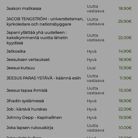
Uutta
Jaakon matkassa
18.90€
vastaava
JACOB TENGSTRÖM - universitetsman,
Uutta
29.90€
vastaava
kyrkoledare och nationsbyggare
Japani yllättää yhä uudelleen :
Uutta
kaksikymmentä vuotta lähetin
22.00€
vastaava
kyydissä
Jatkoaika
Hyvä
14.90€
Jeesuksen vertaukset
Hyvä
18.90€
Jeesus kutsuu
Uusi
15.90€
Uutta
JEESUS PARAS YSTÄVÄ - käännä esiin
11.90€
vastaava
Uutta
Jeesus tapaa ihmisiä
15.00€
vastaava
Jihadin sydämessä
Hyvä
18.90€
Job : kärsivä hurskas
Hyvä
22.00€
Johnny Depp - Kapinallinen
Hyvä
19.90€
Uutta
Joka lapsen rukouskirja
10.00€
vastaava