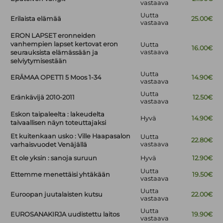
vastaava
Uutta
Erilaista elämää
25.00€
vastaava
ERON LAPSET eronneiden
vanhempien lapset kertovat eron
Uutta
16.00€
vastaava
seurauksista elämässään ja
selviytymisestään
Uutta
ERÄMAA OPETTI 5 Moos 1-34
14.90€
vastaava
Uutta
Eränkävijä 2010-2011
12.50€
vastaava
Eskon taipaleelta : lakeudelta
Hyvä
14.90€
taivaallisen näyn toteuttajaksi
Et kuitenkaan usko : Ville Haapasalon
Uutta
22.80€
vastaava
varhaisvuodet Venäjällä
Et ole yksin : sanoja suruun
Hyvä
12.90€
Uutta
Ettemme menettäisi yhtäkään
19.50€
vastaava
Uutta
Euroopan juutalaisten kutsu
22.00€
vastaava
Uutta
EUROSANAKIRJA uudistettu laitos
19.90€
vastaava