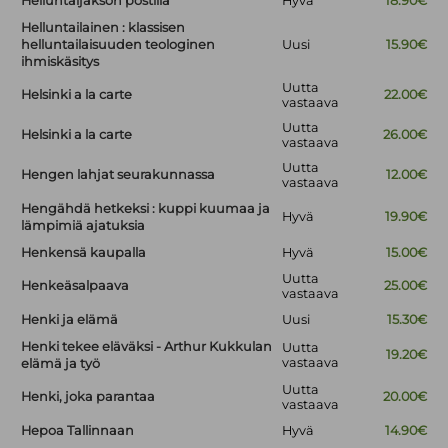
Helluntaijakson postilla
Hyvä
18.90€
Helluntailainen : klassisen
helluntailaisuuden teologinen
Uusi
15.90€
ihmiskäsitys
Uutta
Helsinki a la carte
22.00€
vastaava
Uutta
Helsinki a la carte
26.00€
vastaava
Uutta
Hengen lahjat seurakunnassa
12.00€
vastaava
Hengähdä hetkeksi : kuppi kuumaa ja
Hyvä
19.90€
lämpimiä ajatuksia
Henkensä kaupalla
Hyvä
15.00€
Uutta
Henkeäsalpaava
25.00€
vastaava
Henki ja elämä
Uusi
15.30€
Henki tekee eläväksi - Arthur Kukkulan
Uutta
19.20€
vastaava
elämä ja työ
Uutta
Henki, joka parantaa
20.00€
vastaava
Hepoa Tallinnaan
Hyvä
14.90€