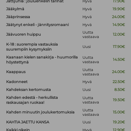
Jättijuhla : jouluenkelin tarinat
Hyvä
17.90€
Jääkylmä
Hyvä
19.90€
Jääprinsessa
Hyvä
24.00€
Jäätynyt enkeli - jännitysromaani
Hyvä
14.90€
Uutta
Jäävuoren huippu
12.00€
vastaava
K-18 : suorempia vastauksia
Uusi
17.90€
suurempiin kysymyksiin
Kaanaan kielen sanakirja - huumorilla
Uutta
14.50€
vastaava
höystettynä
Uutta
Kaappaus
24.00€
vastaava
Kadonneet
Hyvä
22.50€
Kahdeksan kertomusta
Uusi
8.50€
Kahden edestä - herkullista
Uutta
19.50€
vastaava
raskausajan ruokaa!
Uutta
Kahden minuutin joulukertomuksia
15.00€
vastaava
KAHTIA JAETTU KANSA
Uusi
19.20€
Kaikki oikein
Hyvä
12.90€