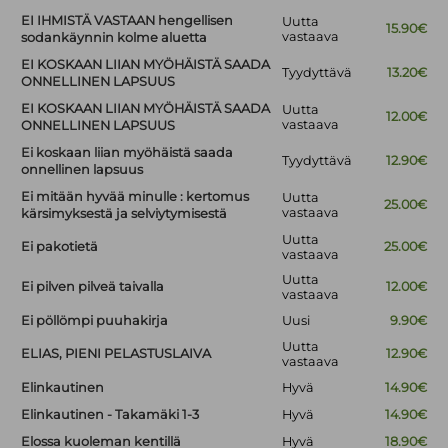
EI IHMISTÄ VASTAAN hengellisen
Uutta
15.90€
vastaava
sodankäynnin kolme aluetta
EI KOSKAAN LIIAN MYÖHÄISTÄ SAADA
Tyydyttävä
13.20€
ONNELLINEN LAPSUUS
EI KOSKAAN LIIAN MYÖHÄISTÄ SAADA
Uutta
12.00€
vastaava
ONNELLINEN LAPSUUS
Ei koskaan liian myöhäistä saada
Tyydyttävä
12.90€
onnellinen lapsuus
Ei mitään hyvää minulle : kertomus
Uutta
25.00€
vastaava
kärsimyksestä ja selviytymisestä
Uutta
Ei pakotietä
25.00€
vastaava
Uutta
Ei pilven pilveä taivalla
12.00€
vastaava
Ei pöllömpi puuhakirja
Uusi
9.90€
Uutta
ELIAS, PIENI PELASTUSLAIVA
12.90€
vastaava
Elinkautinen
Hyvä
14.90€
Elinkautinen - Takamäki 1-3
Hyvä
14.90€
Elossa kuoleman kentillä
Hyvä
18.90€