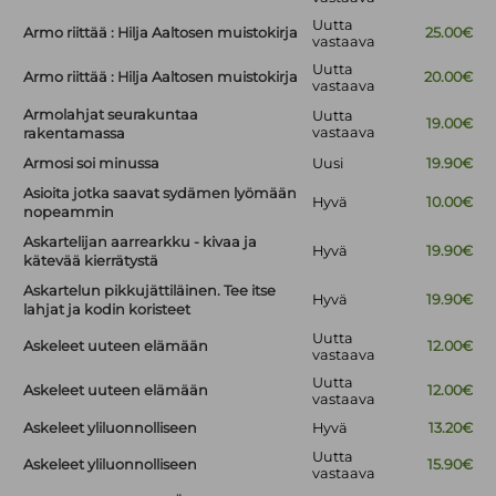
Uutta
Armo riittää : Hilja Aaltosen muistokirja
25.00€
vastaava
Uutta
Armo riittää : Hilja Aaltosen muistokirja
20.00€
vastaava
Armolahjat seurakuntaa
Uutta
19.00€
vastaava
rakentamassa
Armosi soi minussa
Uusi
19.90€
Asioita jotka saavat sydämen lyömään
Hyvä
10.00€
nopeammin
Askartelijan aarrearkku - kivaa ja
Hyvä
19.90€
kätevää kierrätystä
Askartelun pikkujättiläinen. Tee itse
Hyvä
19.90€
lahjat ja kodin koristeet
Uutta
Askeleet uuteen elämään
12.00€
vastaava
Uutta
Askeleet uuteen elämään
12.00€
vastaava
Askeleet yliluonnolliseen
Hyvä
13.20€
Uutta
Askeleet yliluonnolliseen
15.90€
vastaava