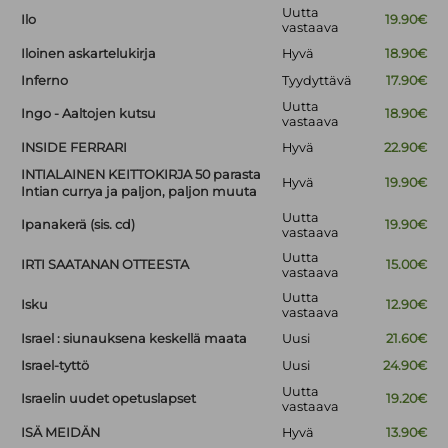
Uutta
Ilo
19.90€
vastaava
Iloinen askartelukirja
Hyvä
18.90€
Inferno
Tyydyttävä
17.90€
Uutta
Ingo - Aaltojen kutsu
18.90€
vastaava
INSIDE FERRARI
Hyvä
22.90€
INTIALAINEN KEITTOKIRJA 50 parasta
Hyvä
19.90€
Intian currya ja paljon, paljon muuta
Uutta
Ipanakerä (sis. cd)
19.90€
vastaava
Uutta
IRTI SAATANAN OTTEESTA
15.00€
vastaava
Uutta
Isku
12.90€
vastaava
Israel : siunauksena keskellä maata
Uusi
21.60€
Israel-tyttö
Uusi
24.90€
Uutta
Israelin uudet opetuslapset
19.20€
vastaava
ISÄ MEIDÄN
Hyvä
13.90€