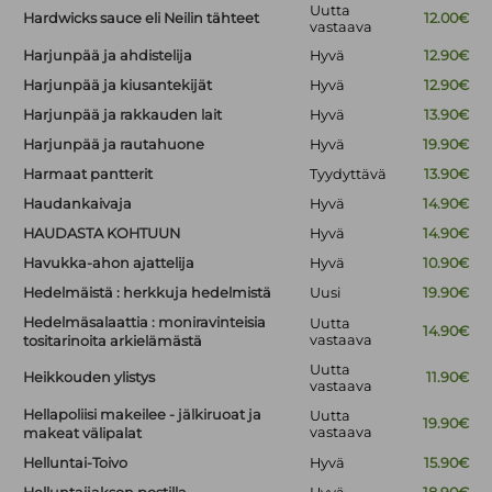
Uutta
Hardwicks sauce eli Neilin tähteet
12.00€
vastaava
Harjunpää ja ahdistelija
Hyvä
12.90€
Harjunpää ja kiusantekijät
Hyvä
12.90€
Harjunpää ja rakkauden lait
Hyvä
13.90€
Harjunpää ja rautahuone
Hyvä
19.90€
Harmaat pantterit
Tyydyttävä
13.90€
Haudankaivaja
Hyvä
14.90€
HAUDASTA KOHTUUN
Hyvä
14.90€
Havukka-ahon ajattelija
Hyvä
10.90€
Hedelmäistä : herkkuja hedelmistä
Uusi
19.90€
Hedelmäsalaattia : moniravinteisia
Uutta
14.90€
vastaava
tositarinoita arkielämästä
Uutta
Heikkouden ylistys
11.90€
vastaava
Hellapoliisi makeilee - jälkiruoat ja
Uutta
19.90€
vastaava
makeat välipalat
Helluntai-Toivo
Hyvä
15.90€