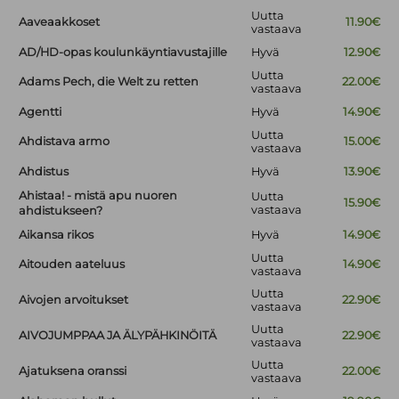
Uutta
Aaveaakkoset
11.90€
vastaava
AD/HD-opas koulunkäyntiavustajille
Hyvä
12.90€
Uutta
Adams Pech, die Welt zu retten
22.00€
vastaava
Agentti
Hyvä
14.90€
Uutta
Ahdistava armo
15.00€
vastaava
Ahdistus
Hyvä
13.90€
Ahistaa! - mistä apu nuoren
Uutta
15.90€
vastaava
ahdistukseen?
Aikansa rikos
Hyvä
14.90€
Uutta
Aitouden aateluus
14.90€
vastaava
Uutta
Aivojen arvoitukset
22.90€
vastaava
Uutta
AIVOJUMPPAA JA ÄLYPÄHKINÖITÄ
22.90€
vastaava
Uutta
Ajatuksena oranssi
22.00€
vastaava