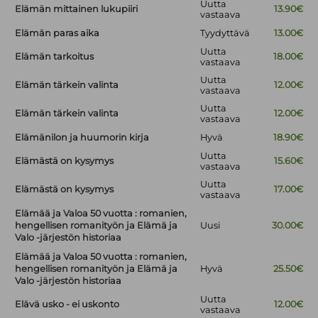
Uutta
Elämän mittainen lukupiiri
13.90€
vastaava
Elämän paras aika
Tyydyttävä
13.00€
Uutta
Elämän tarkoitus
18.00€
vastaava
Uutta
Elämän tärkein valinta
12.00€
vastaava
Uutta
Elämän tärkein valinta
12.00€
vastaava
Elämänilon ja huumorin kirja
Hyvä
18.90€
Uutta
Elämästä on kysymys
15.60€
vastaava
Uutta
Elämästä on kysymys
17.00€
vastaava
Elämää ja Valoa 50 vuotta : romanien,
hengellisen romanityön ja Elämä ja
Uusi
30.00€
Valo -järjestön historiaa
Elämää ja Valoa 50 vuotta : romanien,
hengellisen romanityön ja Elämä ja
Hyvä
25.50€
Valo -järjestön historiaa
Uutta
Elävä usko - ei uskonto
12.00€
vastaava