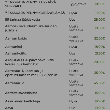
7 TASSUA JA PENNY 8: HYYTÄVÄ
Tyydyttävä
10.90€
SEIKKAILU
7 TASSUA JA PENNY: KOIRANELÄMÄÄ
Hyvä
11.90€
99 tarinaa jääkiekosta
Uusi
28.00€
Aamos - oikeudenmukaisuuden
Uutta
18.00€
vastaava
julistaja
Uutta
Aamun koitto
22.00€
vastaava
Aamunkoi
Hyvä
18.90€
Aamunkoitto
Uusi
21.50€
AAMUPALOJA: päivänavauksia
Uutta
20.00€
vastaava
kouluun ja kerhoihin
Aarresaari 1, kasvatus- ja
Uutta
35.00€
vastaava
opetussuunnitelma 6-8-vuotiaille
Uutta
Aarresaari 2
45.00€
vastaava
Uutta
Aarteita saviastioissa
15.90€
vastaava
Aasialainen keittokirja
Hyvä
19.90€
Aava
Uusi
19.90€