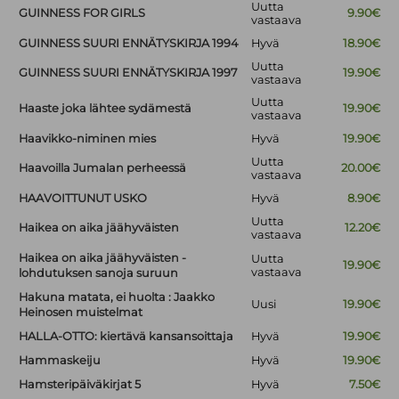
Uutta
GUINNESS FOR GIRLS
9.90€
vastaava
GUINNESS SUURI ENNÄTYSKIRJA 1994
Hyvä
18.90€
Uutta
GUINNESS SUURI ENNÄTYSKIRJA 1997
19.90€
vastaava
Uutta
Haaste joka lähtee sydämestä
19.90€
vastaava
Haavikko-niminen mies
Hyvä
19.90€
Uutta
Haavoilla Jumalan perheessä
20.00€
vastaava
HAAVOITTUNUT USKO
Hyvä
8.90€
Uutta
Haikea on aika jäähyväisten
12.20€
vastaava
Haikea on aika jäähyväisten -
Uutta
19.90€
vastaava
lohdutuksen sanoja suruun
Hakuna matata, ei huolta : Jaakko
Uusi
19.90€
Heinosen muistelmat
HALLA-OTTO: kiertävä kansansoittaja
Hyvä
19.90€
Hammaskeiju
Hyvä
19.90€
Hamsteripäiväkirjat 5
Hyvä
7.50€