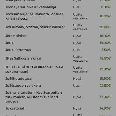
Joka yksin kulkee
Hyvä
13.90€
Joona ja suuri kala : kahvakirja
Uusi
8.90€
Joosuan kirja : seurakunta Joosuan
Uutta
18.00€
vastaava
kirjan valossa
Uutta
Jos Jumala jo tietää, miksi ruokoilla?
20.00€
vastaava
Jotain sinistä
Hyvä
18.90€
Joulu
Hyvä
19.90€
Joulukertomus
Uusi
5.50€
Uutta
JP ja Sallikkalan kingi
18.50€
vastaava
JUHO JA HÄNEN POIKANSA EINAR
Uutta
19.90€
vastaava
sukuromaani
Julkihuudettua!
Hyvä
19.90€
Julkisuuden valokeila
Uusi
22.50€
Julma ja tavaton - Kay Scarpettan
tutkimuksia Alkuteos:Cruel and
Hyvä
13.90€
unusual
Juloratoriet
Hyvä
14.90€
Uutta