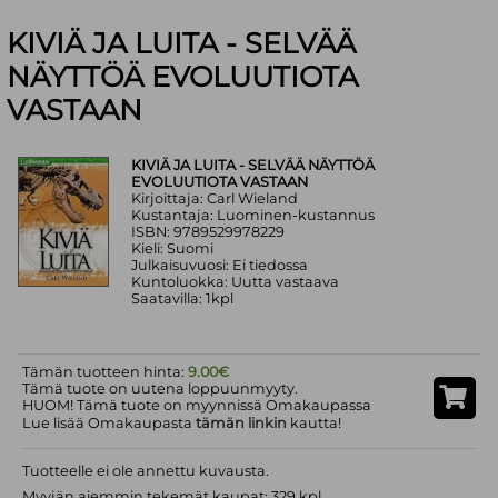
KIVIÄ JA LUITA - SELVÄÄ
NÄYTTÖÄ EVOLUUTIOTA
VASTAAN
KIVIÄ JA LUITA - SELVÄÄ NÄYTTÖÄ
EVOLUUTIOTA VASTAAN
Kirjoittaja: Carl Wieland
Kustantaja: Luominen-kustannus
ISBN: 9789529978229
Kieli: Suomi
Julkaisuvuosi: Ei tiedossa
Kuntoluokka: Uutta vastaava
Saatavilla: 1kpl
Tämän tuotteen hinta:
9.00€
Tämä tuote on uutena loppuunmyyty.
HUOM! Tämä tuote on myynnissä Omakaupassa
Lue lisää Omakaupasta
tämän linkin
kautta!
Tuotteelle ei ole annettu kuvausta.
Myyjän aiemmin tekemät kaupat: 329 kpl