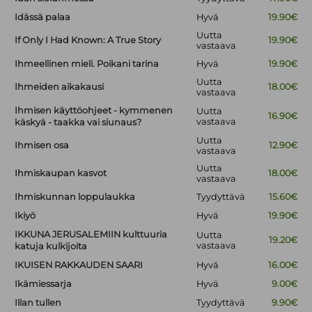
Idässä palaa
Hyvä
19.90€
Uutta
If Only I Had Known: A True Story
19.90€
vastaava
Ihmeellinen mieli. Poikani tarina
Hyvä
19.90€
Uutta
Ihmeiden aikakausi
18.00€
vastaava
Ihmisen käyttöohjeet - kymmenen
Uutta
16.90€
vastaava
käskyä - taakka vai siunaus?
Uutta
Ihmisen osa
12.90€
vastaava
Uutta
Ihmiskaupan kasvot
18.00€
vastaava
Ihmiskunnan loppulaukka
Tyydyttävä
15.60€
Ikiyö
Hyvä
19.90€
IKKUNA JERUSALEMIIN kulttuuria
Uutta
19.20€
vastaava
katuja kulkijoita
IKUISEN RAKKAUDEN SAARI
Hyvä
16.00€
Ikämiessarja
Hyvä
9.00€
Illan tullen
Tyydyttävä
9.90€