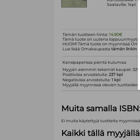
Saatavilla: 1kpl
Tämän tuotteen hinta:
14.90€
Tämä tuote on uutena loppuunmyyty.
HUOM! Tämä tuote on myynnissä Om
Lue lisää Omakaupasta
tämän linkin
k
Kansipaperissa pientä kulumaa
Myyjän aiemmin tekemät kaupat: 329 
Positiivisia arvosteluita:
237 kpl
Negatiivisia arvosteluita:
1 kpl
Myyjällä myynnissä olevien tuotteiden m
Muita samalla ISBN
Ei muita käytettyjä tuotteita myynniss
Kaikki tällä myyjäl