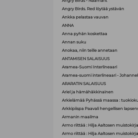
Angry Birds - Naamarit
Angry Birds. Red löytää ystävän
Ankka pelastaa vauvan
ANNA
Anna pyhän koskettaa
Annan suku
Anokaa, niin teille annetaan
ANTAMISEN SALAISUUS
Aramea-Suomi Interlineaari
Aramea-suomi interlineaari - Johanne
ARARATIN SALAISUUS
Ariel ja hämähäkkinainen
Arkielämää Pyhässä maassa : tuokioku
Arkkipiispa Paavali hengellisen lapsen
Armanin maailma
Armo riittää : Hilja Aaltosen muistokirj
Armo riittää : Hilja Aaltosen muistokirj