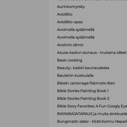
Aurinkomyrsky
Avioliitto
Avioliitto-opas
Avoimella sydämellä
Avoimella sydämellä
Avoimin silmin
Azusa-kadun siunaus - mukana olleet A
Basic cooking
Beauty : kaikki kauneudesta
Beulahin kukkulalla
Bibeln cartonage fiskmotiv liten
Bible Stories Painting Book 1
Bible Stories Painting Book 2
Bible Story Favorites: A Fun Googly Ey
BIKINIRAJATAPAUS ja muita sinkkuelä
Bungmatin sister - Kirsti Kormu Nepali