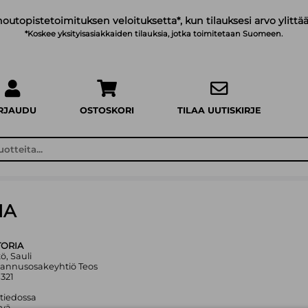
noutopistetoimituksen veloituksetta*, kun tilauksesi arvo ylittää
*Koskee yksityisasiakkaiden tilauksia, jotka toimitetaan Suomeen.
IRJAUDU
OSTOSKORI
TILAA UUTISKIRJE
IA
TORIA
tö, Sauli
tannusosakeyhtiö Teos
321
 tiedossa
yvä