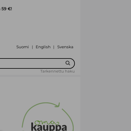
 59 €!
Suomi
English
Svenska
|
|
Tarkennettu haku