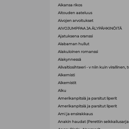
Aikansa rikos
Aitouden aateluus
Aivojen arvoitukset
AIVOJUMPPAA JA ÄLYPÄHKINÖITÄ
Ajatuksena oranssi
Alabaman hullut
Alakuloinen romanssi
Alakynnessä
Alivaltiosihteeri - v niin kuin virallinen
Alkemisti
Alkemistit
Alku
Amerikanpitsiä ja parsitut liperit
Amerikanpitsiä ja parsitut liperit
Ami ja ensirakkaus
Anakin haudat (Perettin seikkailusarja 