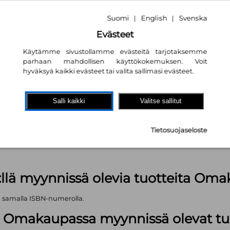
Suomi
English
Svenska
|
|
Evästeet
Käytämme sivustollamme evästeitä tarjotaksemme
parhaan mahdollisen käyttökokemuksen. Voit
hyväksyä kaikki evästeet tai valita sallimasi evästeet.
akaupassa
autta!
Salli kaikki
Valitse sallitut
kpl
Tietosuojaseloste
äärä (kts. alla): 1499 kpl
:llä myynnissä olevia tuotteita Om
ä samalla ISBN-numerolla.
lä Omakaupassa myynnissä olevat tu