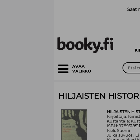
Siirry pääsisältöön
Saat 
K
AVAA
VALIKKO
HILJAISTEN HISTOR
HILJAISTEN HIS
Kirjoittaja: Niinis
Kustantaja: Kus
ISBN: 9789518511
Kieli: Suomi
Julkaisuvuosi: Ei
Kuntoluokka: H