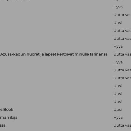
Hyvä
Uutta va
Uusi
Uutta va
Uutta va
Hyvä
zusa-kadun nuoret ja lapset kertoivat minulle tarinansa
Uutta va
Hyvä
Uutta va
Uutta va
Uusi
Uusi
Uusi
es Book
Uusi
män iloja
Hyvä
ssa
Uutta va