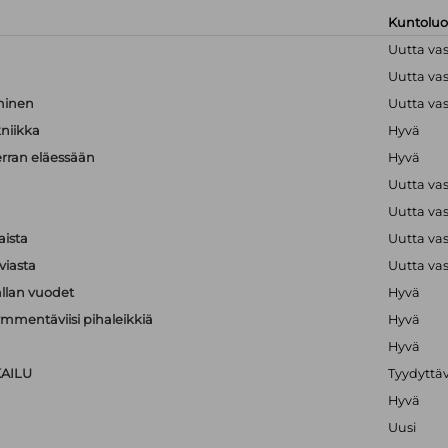
Kuntolu
Uutta va
Uutta va
hminen
Uutta va
kniikka
Hyvä
erran eläessään
Hyvä
Uutta va
Uutta va
aista
Uutta va
viasta
Uutta va
llan vuodet
Hyvä
mmentäviisi pihaleikkiä
Hyvä
Hyvä
KAILU
Tyydyttä
Hyvä
Uusi