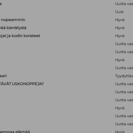
a
Uutta va
Uusi
än nopeammin
Hyvä
vää kierrätystä
Hyvä
hjat ja kodin koristeet
Hyvä
Uutta va
Uutta va
Hyvä
Uutta va
ari
Tyydyttä
IISTÄVÄT USKONOPPEJA?
Uutta va
Uutta va
Uutta va
Hyvä
Uutta va
Uutta va
isempaa elämää
Hyvä