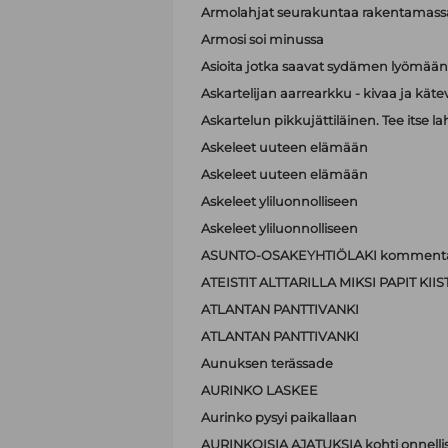
Armolahjat seurakuntaa rakentamass
Armosi soi minussa
Asioita jotka saavat sydämen lyömä
Askartelijan aarrearkku - kivaa ja käte
Askartelun pikkujättiläinen. Tee itse la
Askeleet uuteen elämään
Askeleet uuteen elämään
Askeleet yliluonnolliseen
Askeleet yliluonnolliseen
ASUNTO-OSAKEYHTIÖLAKI kommenta
ATEISTIT ALTTARILLA MIKSI PAPIT K
ATLANTAN PANTTIVANKI
ATLANTAN PANTTIVANKI
Aunuksen terässade
AURINKO LASKEE
Aurinko pysyi paikallaan
AURINKOISIA AJATUKSIA kohti onnell