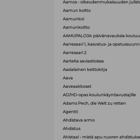
Aamos - oikeudenmukaisuuden julist
Aamun koitto
Aamunkoi
Aamunkoitto
AAMUPALOJA: päivänavauksia kouluun
Aarresaari 1, kasvatus- ja opetussuunni
Aarresaari 2
Aarteita saviastioissa
Aasialainen keittokirja
Aava
Aaveaakkoset
AD/HD-opas koulunkäyntiavustajille
Adams Pech, die Welt zu retten
Agentti
Ahdistava armo
Ahdistus
Ahistaa! - mistä apu nuoren ahdistuk