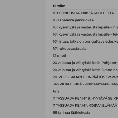
Nimike
10 000 NEUVOA, NIKSIÄ JA OHJETTA
1000 parasta jälkiruokaa
101 kysymystä ja vastausta lapsille - i
101 kysymystä ja vastausta lapsille - Te
101 lintua, jotka on bongattava edes k
101 rukousvastausta
12 x koti
20 valoisaa ja viihtyisää kotia Pohjoism
20 valoisaa ja viihtyisää kotia Skandina
20. VUOSISADAN TILINPÄÄTÖS : Väkiva
365 PIHALEIKKIÄ - Kolmesataakuusiky
6/12
7 TASSUA JA PENNY 8: HYYTÄVÄ SEIK
7 TASSUA JA PENNY: KOIRANELÄMÄÄ
99 tarinaa jääkiekosta