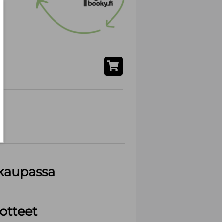
akaupassa
otteet