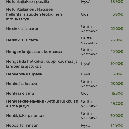
Helluntaijakson postilla
Hyvä
18.90€
Helluntailainen : klassisen
helluntailaisuuden teologinen
Uusi
15.90€
ihmiskäsitys
Uutta
Helsinki a la carte
22.00€
vastaava
Uutta
Helsinki a la carte
26.00€
vastaava
Uutta
Hengen lahjat seurakunnassa
12.00€
vastaava
Hengähdä hetkeksi : kuppi kuumaa ja
Hyvä
19.90€
lämpimiä ajatuksia
Henkensä kaupalla
Hyvä
15.00€
Uutta
Henkeäsalpaava
25.00€
vastaava
Henki ja elämä
Uusi
15.30€
Henki tekee eläväksi - Arthur Kukkulan
Uutta
19.20€
vastaava
elämä ja työ
Uutta
Henki, joka parantaa
20.00€
vastaava
Hepoa Tallinnaan
Hyvä
14.90€