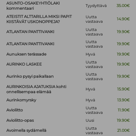
ASUNTO-OSAKEYHTIÖLAKI
Tyydyttävä
35.00€
kommentaari
ATEISTIT ALTTARILLA MIKSI PAPIT
Uutta
14.90€
vastaava
KIISTÄVÄT USKONOPPEJA?
Uutta
ATLANTAN PANTTIVANKI
19.90€
vastaava
Uutta
ATLANTAN PANTTIVANKI
19.90€
vastaava
Aunuksen terässade
Hyvä
19.90€
Uutta
AURINKO LASKEE
19.90€
vastaava
Uutta
Aurinko pysyi paikallaan
19.90€
vastaava
AURINKOISIA AJATUKSIA kohti
Hyvä
15.90€
onnellisempaa elämää
Aurinkomyrsky
Hyvä
13.90€
Uutta
Avioliitto
11.90€
vastaava
Avioliitto-opas
Uusi
19.90€
Uutta
Avoimella sydämellä
21.00€
vastaava