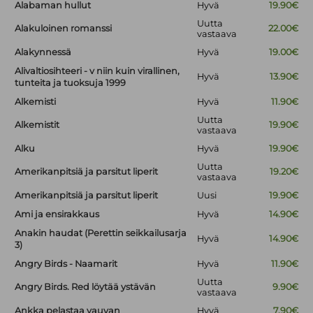
Alabaman hullut
Hyvä
19.90€
Uutta
Alakuloinen romanssi
22.00€
vastaava
Alakynnessä
Hyvä
19.00€
Alivaltiosihteeri - v niin kuin virallinen,
Hyvä
13.90€
tunteita ja tuoksuja 1999
Alkemisti
Hyvä
11.90€
Uutta
Alkemistit
19.90€
vastaava
Alku
Hyvä
19.90€
Uutta
Amerikanpitsiä ja parsitut liperit
19.20€
vastaava
Amerikanpitsiä ja parsitut liperit
Uusi
19.90€
Ami ja ensirakkaus
Hyvä
14.90€
Anakin haudat (Perettin seikkailusarja
Hyvä
14.90€
3)
Angry Birds - Naamarit
Hyvä
11.90€
Uutta
Angry Birds. Red löytää ystävän
9.90€
vastaava
Ankka pelastaa vauvan
Hyvä
7.90€