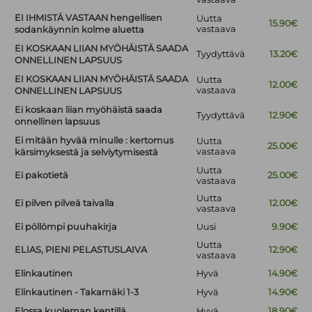
EI IHMISTÄ VASTAAN hengellisen
Uutta
15.90€
vastaava
sodankäynnin kolme aluetta
EI KOSKAAN LIIAN MYÖHÄISTÄ SAADA
Tyydyttävä
13.20€
ONNELLINEN LAPSUUS
EI KOSKAAN LIIAN MYÖHÄISTÄ SAADA
Uutta
12.00€
vastaava
ONNELLINEN LAPSUUS
Ei koskaan liian myöhäistä saada
Tyydyttävä
12.90€
onnellinen lapsuus
Ei mitään hyvää minulle : kertomus
Uutta
25.00€
vastaava
kärsimyksestä ja selviytymisestä
Uutta
Ei pakotietä
25.00€
vastaava
Uutta
Ei pilven pilveä taivalla
12.00€
vastaava
Ei pöllömpi puuhakirja
Uusi
9.90€
Uutta
ELIAS, PIENI PELASTUSLAIVA
12.90€
vastaava
Elinkautinen
Hyvä
14.90€
Elinkautinen - Takamäki 1-3
Hyvä
14.90€
Elossa kuoleman kentillä
Hyvä
18.90€