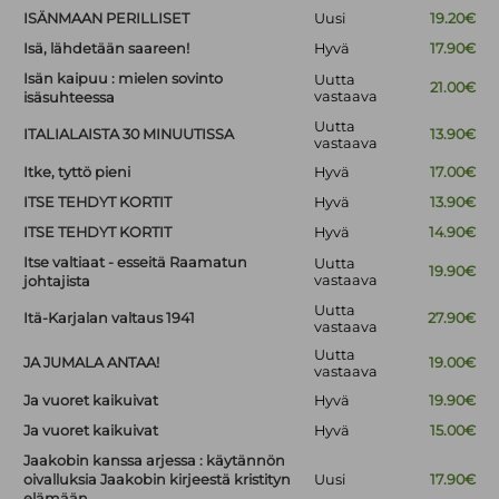
ISÄNMAAN PERILLISET
Uusi
19.20€
Isä, lähdetään saareen!
Hyvä
17.90€
Isän kaipuu : mielen sovinto
Uutta
21.00€
vastaava
isäsuhteessa
Uutta
ITALIALAISTA 30 MINUUTISSA
13.90€
vastaava
Itke, tyttö pieni
Hyvä
17.00€
ITSE TEHDYT KORTIT
Hyvä
13.90€
ITSE TEHDYT KORTIT
Hyvä
14.90€
Itse valtiaat - esseitä Raamatun
Uutta
19.90€
vastaava
johtajista
Uutta
Itä-Karjalan valtaus 1941
27.90€
vastaava
Uutta
JA JUMALA ANTAA!
19.00€
vastaava
Ja vuoret kaikuivat
Hyvä
19.90€
Ja vuoret kaikuivat
Hyvä
15.00€
Jaakobin kanssa arjessa : käytännön
oivalluksia Jaakobin kirjeestä kristityn
Uusi
17.90€
elämään