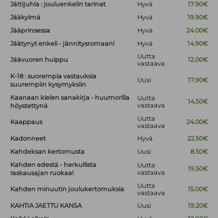
Jättijuhla : jouluenkelin tarinat
Hyvä
17.90€
Jääkylmä
Hyvä
19.90€
Jääprinsessa
Hyvä
24.00€
Jäätynyt enkeli - jännitysromaani
Hyvä
14.90€
Uutta
Jäävuoren huippu
12.00€
vastaava
K-18 : suorempia vastauksia
Uusi
17.90€
suurempiin kysymyksiin
Kaanaan kielen sanakirja - huumorilla
Uutta
14.50€
vastaava
höystettynä
Uutta
Kaappaus
24.00€
vastaava
Kadonneet
Hyvä
22.50€
Kahdeksan kertomusta
Uusi
8.50€
Kahden edestä - herkullista
Uutta
19.50€
vastaava
raskausajan ruokaa!
Uutta
Kahden minuutin joulukertomuksia
15.00€
vastaava
KAHTIA JAETTU KANSA
Uusi
19.20€