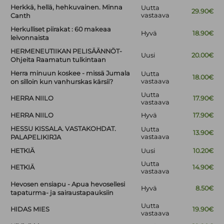
Herkkä, hellä, hehkuvainen. Minna
Uutta
29.90€
vastaava
Canth
Herkulliset piirakat : 60 makeaa
Hyvä
18.90€
leivonnaista
HERMENEUTIIKAN PELISÄÄNNÖT-
Uusi
20.00€
Ohjeita Raamatun tulkintaan
Herra minuun koskee - missä Jumala
Uutta
18.00€
vastaava
on silloin kun vanhurskas kärsii?
Uutta
HERRA NIILO
17.90€
vastaava
HERRA NIILO
Hyvä
17.90€
HESSU KISSALA. VASTAKOHDAT.
Uutta
13.90€
vastaava
PALAPELIKIRJA
HETKIÄ
Uusi
10.20€
Uutta
HETKIÄ
14.90€
vastaava
Hevosen ensiapu - Apua hevosellesi
Hyvä
8.50€
tapaturma- ja sairaustapauksiin
Uutta
HIDAS MIES
19.90€
vastaava