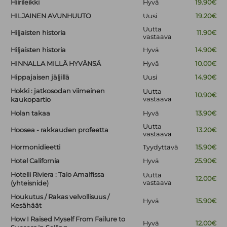
Hiirileikki
Hyvä
19.90€
HILJAINEN AVUNHUUTO
Uusi
19.20€
Uutta
Hiljaisten historia
11.90€
vastaava
Hiljaisten historia
Hyvä
14.90€
HINNALLA MILLÄ HYVÄNSÄ
Hyvä
10.00€
Hippajaisen jäljillä
Uusi
14.90€
Hokki : jatkosodan viimeinen
Uutta
10.90€
vastaava
kaukopartio
Holan takaa
Hyvä
13.90€
Uutta
Hoosea - rakkauden profeetta
13.20€
vastaava
Hormonidieetti
Tyydyttävä
15.90€
Hotel California
Hyvä
25.90€
Hotelli Riviera : Talo Amalfissa
Uutta
12.00€
vastaava
(yhteisnide)
Houkutus / Rakas velvollisuus /
Hyvä
15.90€
Kesähäät
How I Raised Myself From Failure to
Hyvä
12.00€