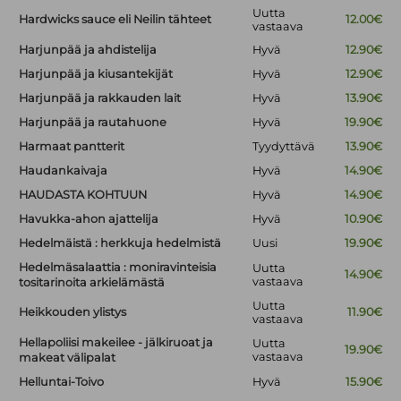
Uutta
Hardwicks sauce eli Neilin tähteet
12.00€
vastaava
Harjunpää ja ahdistelija
Hyvä
12.90€
Harjunpää ja kiusantekijät
Hyvä
12.90€
Harjunpää ja rakkauden lait
Hyvä
13.90€
Harjunpää ja rautahuone
Hyvä
19.90€
Harmaat pantterit
Tyydyttävä
13.90€
Haudankaivaja
Hyvä
14.90€
HAUDASTA KOHTUUN
Hyvä
14.90€
Havukka-ahon ajattelija
Hyvä
10.90€
Hedelmäistä : herkkuja hedelmistä
Uusi
19.90€
Hedelmäsalaattia : moniravinteisia
Uutta
14.90€
vastaava
tositarinoita arkielämästä
Uutta
Heikkouden ylistys
11.90€
vastaava
Hellapoliisi makeilee - jälkiruoat ja
Uutta
19.90€
vastaava
makeat välipalat
Helluntai-Toivo
Hyvä
15.90€