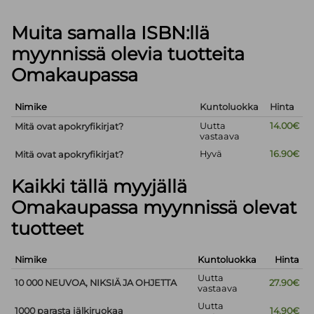
Muita samalla ISBN:llä
myynnissä olevia tuotteita
Omakaupassa
Nimike
Kuntoluokka
Hinta
Uutta
14.00€
Mitä ovat apokryfikirjat?
vastaava
Hyvä
16.90€
Mitä ovat apokryfikirjat?
Kaikki tällä myyjällä
Omakaupassa myynnissä olevat
tuotteet
Nimike
Kuntoluokka
Hinta
Uutta
10 000 NEUVOA, NIKSIÄ JA OHJETTA
27.90€
vastaava
Uutta
1000 parasta jälkiruokaa
14.90€