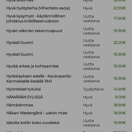
Hyvä aviomies
Hyvä
18.90€
Hyvä hyötytarha (Vihertieto-sarja)
Hyvä
22.90€
Hyvä kysymys! - käytännöllinen
Uutta
17.90€
vastaava
johdatus kristilliseenuskoon
Uutta
Hyvän elämän rakennuspuut
19.90€
vastaava
Uutta
Hyvästi Suomi
25.20€
vastaava
Uutta
Hyvästi Suomi
19.90€
vastaava
Uutta
Hyvää arkea ja kohtaamisia
19.90€
vastaava
Hyökkäyksen edellä - Kaukopartio
Uutta
19.90€
vastaava
Kannaksella kesällä 1941
Hyönteiset tutuksi
Tyydyttävä
14.90€
HÄMÄRÄN SYLISSÄ
Hyvä
9.00€
Hämäränmaa
Hyvä
18.90€
Håkan Westergård - uskon mies
Hyvä
18.90€
Uutta
Ideoita kotiin koko vuodeksi
19.90€
vastaava