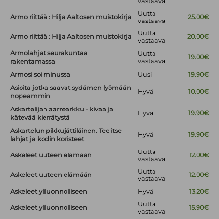
vastaava
Uutta
Armo riittää : Hilja Aaltosen muistokirja
25.00€
vastaava
Uutta
Armo riittää : Hilja Aaltosen muistokirja
20.00€
vastaava
Armolahjat seurakuntaa
Uutta
19.00€
vastaava
rakentamassa
Armosi soi minussa
Uusi
19.90€
Asioita jotka saavat sydämen lyömään
Hyvä
10.00€
nopeammin
Askartelijan aarrearkku - kivaa ja
Hyvä
19.90€
kätevää kierrätystä
Askartelun pikkujättiläinen. Tee itse
Hyvä
19.90€
lahjat ja kodin koristeet
Uutta
Askeleet uuteen elämään
12.00€
vastaava
Uutta
Askeleet uuteen elämään
12.00€
vastaava
Askeleet yliluonnolliseen
Hyvä
13.20€
Uutta
Askeleet yliluonnolliseen
15.90€
vastaava