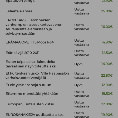
Epätoivon vangit
21.90€
vastaava
Uutta
Erilaista elämää
25.00€
vastaava
ERON LAPSET eronneiden
vanhempien lapset kertovat eron
Uutta
16.00€
vastaava
seurauksista elämässään ja
selviytymisestään
Uutta
ERÄMAA OPETTI 5 Moos 1-34
14.90€
vastaava
Uutta
Eränkävijä 2010-2011
12.50€
vastaava
Eskon taipaleelta : lakeudelta
Hyvä
14.90€
taivaallisen näyn toteuttajaksi
Et kuitenkaan usko : Ville Haapasalon
Uutta
22.80€
vastaava
varhaisvuodet Venäjällä
Et ole yksin : sanoja suruun
Hyvä
12.90€
Uutta
Ettemme menettäisi yhtäkään
19.50€
vastaava
Uutta
Euroopan juutalaisten kutsu
22.00€
vastaava
Uutta
EUROSANAKIRJA uudistettu laitos
19.90€
vastaava