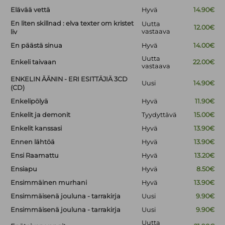
Elävää vettä
Hyvä
14.90€
En liten skillnad : elva texter om kristet
Uutta
12.00€
vastaava
liv
En päästä sinua
Hyvä
14.00€
Uutta
Enkeli taivaan
22.00€
vastaava
ENKELIN ÄÄNIN - ERI ESITTÄJIÄ 3CD
Uusi
14.90€
(CD)
Enkelipölyä
Hyvä
11.90€
Enkelit ja demonit
Tyydyttävä
15.00€
Enkelit kanssasi
Hyvä
13.90€
Ennen lähtöä
Hyvä
13.90€
Ensi Raamattu
Hyvä
13.20€
Ensiapu
Hyvä
8.50€
Ensimmäinen murhani
Hyvä
13.90€
Ensimmäisenä jouluna - tarrakirja
Uusi
9.90€
Ensimmäisenä jouluna - tarrakirja
Uusi
9.90€
Uutta