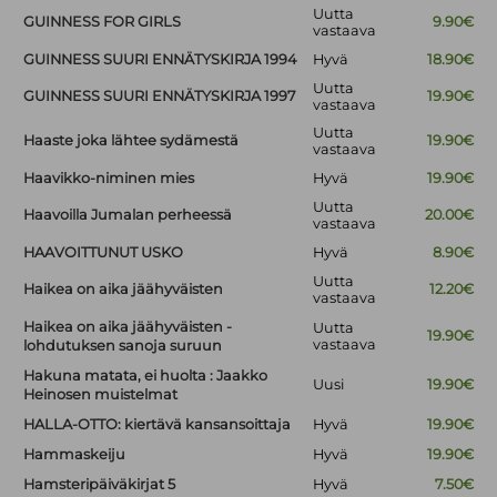
Uutta
GUINNESS FOR GIRLS
9.90€
vastaava
GUINNESS SUURI ENNÄTYSKIRJA 1994
Hyvä
18.90€
Uutta
GUINNESS SUURI ENNÄTYSKIRJA 1997
19.90€
vastaava
Uutta
Haaste joka lähtee sydämestä
19.90€
vastaava
Haavikko-niminen mies
Hyvä
19.90€
Uutta
Haavoilla Jumalan perheessä
20.00€
vastaava
HAAVOITTUNUT USKO
Hyvä
8.90€
Uutta
Haikea on aika jäähyväisten
12.20€
vastaava
Haikea on aika jäähyväisten -
Uutta
19.90€
vastaava
lohdutuksen sanoja suruun
Hakuna matata, ei huolta : Jaakko
Uusi
19.90€
Heinosen muistelmat
HALLA-OTTO: kiertävä kansansoittaja
Hyvä
19.90€
Hammaskeiju
Hyvä
19.90€
Hamsteripäiväkirjat 5
Hyvä
7.50€