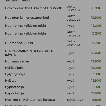
Success in Selling
Uutta
How to Read the Bible for All Its Worth
16.80€
vastaava
Uutta
Huoleton ja hienostunut koti
19.90€
vastaava
Huomenna kaikki on toisin
Hyvä
15.00€
Uutta
Huomenna kaikki on toisin
12.20€
vastaava
Uutta
Huomenna kuolet
13.20€
vastaava
HUONOMMINKIN OLISI VOINUT
Hyvä
20.00€
KÄYDÄ
Hurmaava mies
Hyvä
19.90€
Hyisiä aikoja
Hyvä
19.90€
Hylynryöstäjä
Hyvä
13.90€
Hylätyt
Hyvä
13.90€
Hypnotisoija
Hyvä
15.90€
Hypnotisoija
Hyvä
19.90€
Hytti nro 6 - Kohtaamisia junassa
Tyydyttävä
9.80€