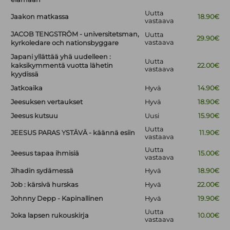
Uutta
Jaakon matkassa
18.90€
vastaava
JACOB TENGSTRÖM - universitetsman,
Uutta
29.90€
vastaava
kyrkoledare och nationsbyggare
Japani yllättää yhä uudelleen :
Uutta
kaksikymmentä vuotta lähetin
22.00€
vastaava
kyydissä
Jatkoaika
Hyvä
14.90€
Jeesuksen vertaukset
Hyvä
18.90€
Jeesus kutsuu
Uusi
15.90€
Uutta
JEESUS PARAS YSTÄVÄ - käännä esiin
11.90€
vastaava
Uutta
Jeesus tapaa ihmisiä
15.00€
vastaava
Jihadin sydämessä
Hyvä
18.90€
Job : kärsivä hurskas
Hyvä
22.00€
Johnny Depp - Kapinallinen
Hyvä
19.90€
Uutta
Joka lapsen rukouskirja
10.00€
vastaava