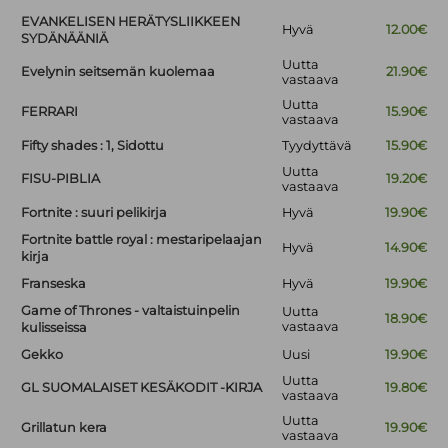
EVANKELISEN HERÄTYSLIIKKEEN
Hyvä
12.00€
SYDÄNÄÄNIÄ
Uutta
Evelynin seitsemän kuolemaa
21.90€
vastaava
Uutta
FERRARI
15.90€
vastaava
Fifty shades : 1, Sidottu
Tyydyttävä
15.90€
Uutta
FISU-PIBLIA
19.20€
vastaava
Fortnite : suuri pelikirja
Hyvä
19.90€
Fortnite battle royal : mestaripelaajan
Hyvä
14.90€
kirja
Franseska
Hyvä
19.90€
Game of Thrones - valtaistuinpelin
Uutta
18.90€
vastaava
kulisseissa
Gekko
Uusi
19.90€
Uutta
GL SUOMALAISET KESÄKODIT -KIRJA
19.80€
vastaava
Uutta
Grillatun kera
19.90€
vastaava