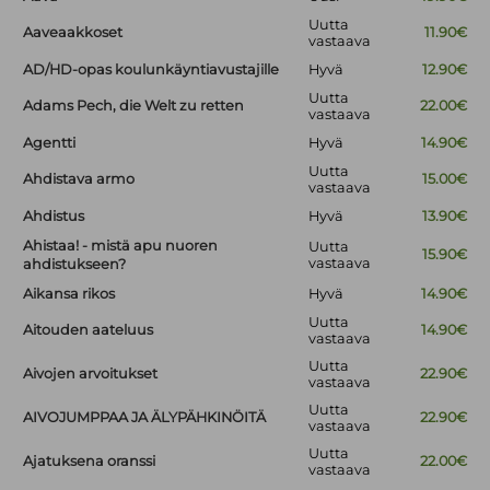
Uutta
Aaveaakkoset
11.90€
vastaava
AD/HD-opas koulunkäyntiavustajille
Hyvä
12.90€
Uutta
Adams Pech, die Welt zu retten
22.00€
vastaava
Agentti
Hyvä
14.90€
Uutta
Ahdistava armo
15.00€
vastaava
Ahdistus
Hyvä
13.90€
Ahistaa! - mistä apu nuoren
Uutta
15.90€
vastaava
ahdistukseen?
Aikansa rikos
Hyvä
14.90€
Uutta
Aitouden aateluus
14.90€
vastaava
Uutta
Aivojen arvoitukset
22.90€
vastaava
Uutta
AIVOJUMPPAA JA ÄLYPÄHKINÖITÄ
22.90€
vastaava
Uutta
Ajatuksena oranssi
22.00€
vastaava