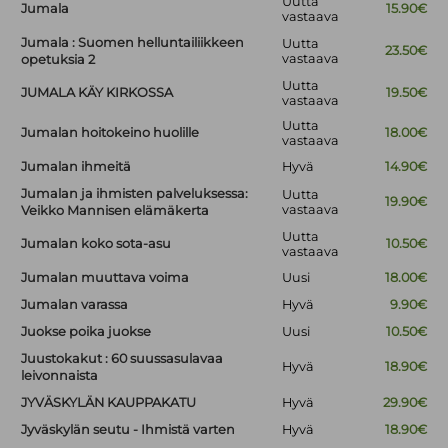
Uutta
Jumala
15.90€
vastaava
Jumala : Suomen helluntailiikkeen
Uutta
23.50€
vastaava
opetuksia 2
Uutta
JUMALA KÄY KIRKOSSA
19.50€
vastaava
Uutta
Jumalan hoitokeino huolille
18.00€
vastaava
Jumalan ihmeitä
Hyvä
14.90€
Jumalan ja ihmisten palveluksessa:
Uutta
19.90€
vastaava
Veikko Mannisen elämäkerta
Uutta
Jumalan koko sota-asu
10.50€
vastaava
Jumalan muuttava voima
Uusi
18.00€
Jumalan varassa
Hyvä
9.90€
Juokse poika juokse
Uusi
10.50€
Juustokakut : 60 suussasulavaa
Hyvä
18.90€
leivonnaista
JYVÄSKYLÄN KAUPPAKATU
Hyvä
29.90€
Jyväskylän seutu - Ihmistä varten
Hyvä
18.90€