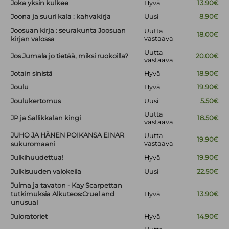
Joka yksin kulkee
Hyvä
13.90€
Joona ja suuri kala : kahvakirja
Uusi
8.90€
Joosuan kirja : seurakunta Joosuan
Uutta
18.00€
vastaava
kirjan valossa
Uutta
Jos Jumala jo tietää, miksi ruokoilla?
20.00€
vastaava
Jotain sinistä
Hyvä
18.90€
Joulu
Hyvä
19.90€
Joulukertomus
Uusi
5.50€
Uutta
JP ja Sallikkalan kingi
18.50€
vastaava
JUHO JA HÄNEN POIKANSA EINAR
Uutta
19.90€
vastaava
sukuromaani
Julkihuudettua!
Hyvä
19.90€
Julkisuuden valokeila
Uusi
22.50€
Julma ja tavaton - Kay Scarpettan
tutkimuksia Alkuteos:Cruel and
Hyvä
13.90€
unusual
Juloratoriet
Hyvä
14.90€