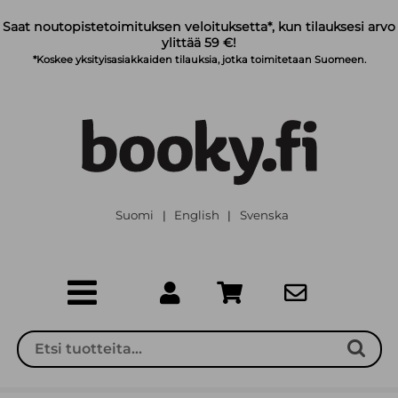
Siirry pääsisältöön
Saat noutopistetoimituksen veloituksetta*, kun tilauksesi arvo
ylittää 59 €!
*Koskee yksityisasiakkaiden tilauksia, jotka toimitetaan Suomeen.
Suomi
English
Svenska
|
|