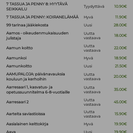
7 TASSUA JA PENNY 8: HYYTÄVÄ
Tyydyttävä
10.90€
SEIKKAILU
7 TASSUA JA PENNY: KOIRANELÄMÄÄ
Hyvä
11.90€
99 tarinaa jääkiekosta
Uusi
28.00€
Aamos - oikeudenmukaisuuden
Uutta
18.00€
vastaava
julistaja
Uutta
Aamun koitto
22.00€
vastaava
Aamunkoi
Hyvä
18.90€
Aamunkoitto
Uusi
21.50€
AAMUPALOJA: päivänavauksia
Uutta
20.00€
vastaava
kouluun ja kerhoihin
Aarresaari 1, kasvatus- ja
Uutta
35.00€
vastaava
opetussuunnitelma 6-8-vuotiaille
Uutta
Aarresaari 2
45.00€
vastaava
Uutta
Aarteita saviastioissa
15.90€
vastaava
Aasialainen keittokirja
Hyvä
19.90€
Aava
Uusi
19.90€