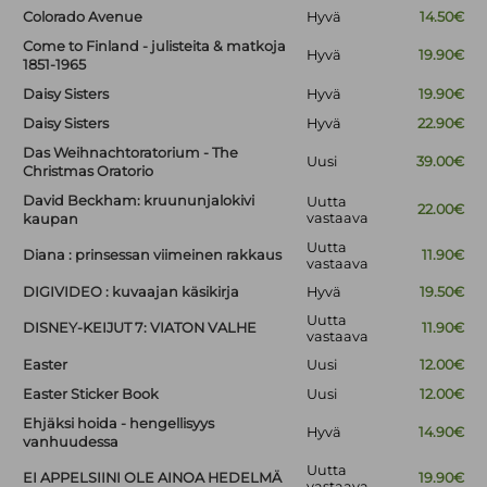
Colorado Avenue
Hyvä
14.50€
Come to Finland - julisteita & matkoja
Hyvä
19.90€
1851-1965
Daisy Sisters
Hyvä
19.90€
Daisy Sisters
Hyvä
22.90€
Das Weihnachtoratorium - The
Uusi
39.00€
Christmas Oratorio
David Beckham: kruununjalokivi
Uutta
22.00€
vastaava
kaupan
Uutta
Diana : prinsessan viimeinen rakkaus
11.90€
vastaava
DIGIVIDEO : kuvaajan käsikirja
Hyvä
19.50€
Uutta
DISNEY-KEIJUT 7: VIATON VALHE
11.90€
vastaava
Easter
Uusi
12.00€
Easter Sticker Book
Uusi
12.00€
Ehjäksi hoida - hengellisyys
Hyvä
14.90€
vanhuudessa
Uutta
EI APPELSIINI OLE AINOA HEDELMÄ
19.90€
vastaava