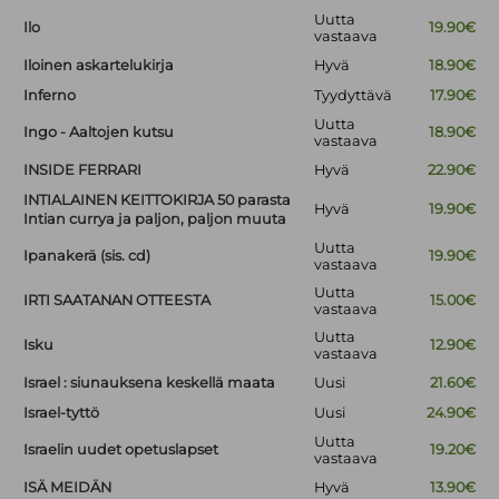
Uutta
Ilo
19.90€
vastaava
Iloinen askartelukirja
Hyvä
18.90€
Inferno
Tyydyttävä
17.90€
Uutta
Ingo - Aaltojen kutsu
18.90€
vastaava
INSIDE FERRARI
Hyvä
22.90€
INTIALAINEN KEITTOKIRJA 50 parasta
Hyvä
19.90€
Intian currya ja paljon, paljon muuta
Uutta
Ipanakerä (sis. cd)
19.90€
vastaava
Uutta
IRTI SAATANAN OTTEESTA
15.00€
vastaava
Uutta
Isku
12.90€
vastaava
Israel : siunauksena keskellä maata
Uusi
21.60€
Israel-tyttö
Uusi
24.90€
Uutta
Israelin uudet opetuslapset
19.20€
vastaava
ISÄ MEIDÄN
Hyvä
13.90€