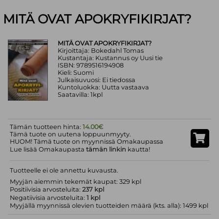
MITÄ OVAT APOKRYFIKIRJAT?
MITÄ OVAT APOKRYFIKIRJAT?
Kirjoittaja: Bokedahl Tomas
Kustantaja: Kustannus oy Uusi tie
ISBN: 9789516194908
Kieli: Suomi
Julkaisuvuosi: Ei tiedossa
Kuntoluokka: Uutta vastaava
Saatavilla: 1kpl
Tämän tuotteen hinta:
14.00€
Tämä tuote on uutena loppuunmyyty.
HUOM! Tämä tuote on myynnissä Omakaupassa
Lue lisää Omakaupasta
tämän linkin
kautta!
Tuotteelle ei ole annettu kuvausta.
Myyjän aiemmin tekemät kaupat: 329 kpl
Positiivisia arvosteluita:
237 kpl
Negatiivisia arvosteluita:
1 kpl
Myyjällä myynnissä olevien tuotteiden määrä (kts. alla): 1499 kpl