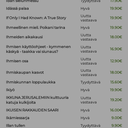
Idän sielunmessu
Tyydyttävä
17.90€
Idässä palaa
Hyvä
19.90€
Uutta
If Only I Had Known: A True Story
19.90€
vastaava
Ihmeellinen mieli. Poikani tarina
Hyvä
19.90€
Uutta
Ihmeiden aikakausi
18.00€
vastaava
Ihmisen käyttöohjeet - kymmenen
Uutta
16.90€
vastaava
käskyä - taakka vai siunaus?
Uutta
Ihmisen osa
12.90€
vastaava
Uutta
Ihmiskaupan kasvot
18.00€
vastaava
Ihmiskunnan loppulaukka
Tyydyttävä
15.60€
Ikiyö
Hyvä
19.90€
IKKUNA JERUSALEMIIN kulttuuria
Uutta
19.20€
vastaava
katuja kulkijoita
IKUISEN RAKKAUDEN SAARI
Hyvä
16.00€
Ikämiessarja
Hyvä
9.00€
Illan tullen
Tyydyttävä
9.90€