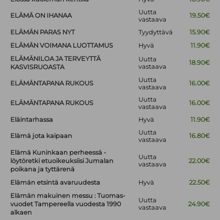
Uutta
ELÄMÄ ON IHANAA
19.50€
vastaava
ELÄMÄN PARAS NYT
Tyydyttävä
15.90€
ELÄMÄN VOIMANA LUOTTAMUS
Hyvä
11.90€
ELÄMÄNILOA JA TERVEYTTÄ
Uutta
18.90€
vastaava
KASVISRUOASTA
Uutta
ELÄMÄNTAPANA RUKOUS
16.00€
vastaava
Uutta
ELÄMÄNTAPANA RUKOUS
16.00€
vastaava
Eläintarhassa
Hyvä
11.90€
Uutta
Elämä jota kaipaan
16.80€
vastaava
Elämä Kuninkaan perheessä -
Uutta
löytöretki etuoikeuksiisi Jumalan
22.00€
vastaava
poikana ja tyttärenä
Elämän etsintä avaruudesta
Hyvä
22.50€
Elämän makuinen messu : Tuomas-
Uutta
vuodet Tampereella vuodesta 1990
24.90€
vastaava
alkaen