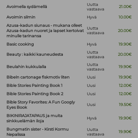
Uutta
Avoimella sydämellä
21.00€
vastaava
Avoimin silmin
Hyvä
10.00€
Azusa-kadun siunaus - mukana olleet
Uutta
Azusa-kadun nuoret ja lapset kertoivat
20.00€
vastaava
minulle tarinansa
Basic cooking
Hyvä
19.90€
Uutta
Beauty : kaikki kauneudesta
20.00€
vastaava
Uutta
Beulahin kukkulalla
19.90€
vastaava
Bibeln cartonage fiskmotiv liten
Uusi
19.90€
Bible Stories Painting Book 1
Uusi
12.00€
Bible Stories Painting Book 2
Uusi
12.00€
Bible Story Favorites: A Fun Googly
Uusi
19.50€
Eyes Book
BIKINIRAJATAPAUS ja muita
Hyvä
19.90€
sinkkuelämän iloja
Bungmatin sister - Kirsti Kormu
Uutta
19.90€
vastaava
Nepalissa