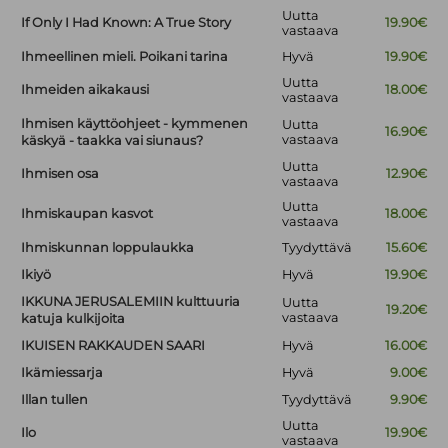
Uutta
If Only I Had Known: A True Story
19.90€
vastaava
Ihmeellinen mieli. Poikani tarina
Hyvä
19.90€
Uutta
Ihmeiden aikakausi
18.00€
vastaava
Ihmisen käyttöohjeet - kymmenen
Uutta
16.90€
vastaava
käskyä - taakka vai siunaus?
Uutta
Ihmisen osa
12.90€
vastaava
Uutta
Ihmiskaupan kasvot
18.00€
vastaava
Ihmiskunnan loppulaukka
Tyydyttävä
15.60€
Ikiyö
Hyvä
19.90€
IKKUNA JERUSALEMIIN kulttuuria
Uutta
19.20€
vastaava
katuja kulkijoita
IKUISEN RAKKAUDEN SAARI
Hyvä
16.00€
Ikämiessarja
Hyvä
9.00€
Illan tullen
Tyydyttävä
9.90€
Uutta
Ilo
19.90€
vastaava