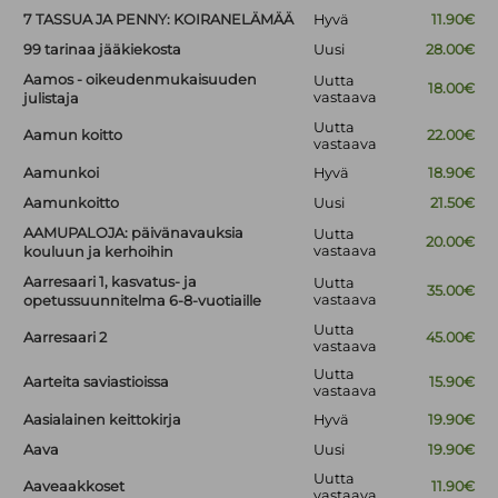
7 TASSUA JA PENNY: KOIRANELÄMÄÄ
Hyvä
11.90€
99 tarinaa jääkiekosta
Uusi
28.00€
Aamos - oikeudenmukaisuuden
Uutta
18.00€
vastaava
julistaja
Uutta
Aamun koitto
22.00€
vastaava
Aamunkoi
Hyvä
18.90€
Aamunkoitto
Uusi
21.50€
AAMUPALOJA: päivänavauksia
Uutta
20.00€
vastaava
kouluun ja kerhoihin
Aarresaari 1, kasvatus- ja
Uutta
35.00€
vastaava
opetussuunnitelma 6-8-vuotiaille
Uutta
Aarresaari 2
45.00€
vastaava
Uutta
Aarteita saviastioissa
15.90€
vastaava
Aasialainen keittokirja
Hyvä
19.90€
Aava
Uusi
19.90€
Uutta
Aaveaakkoset
11.90€
vastaava