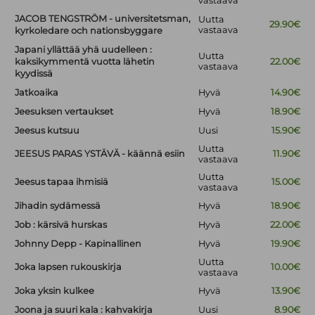
vastaava
JACOB TENGSTRÖM - universitetsman,
Uutta
29.90€
vastaava
kyrkoledare och nationsbyggare
Japani yllättää yhä uudelleen :
Uutta
kaksikymmentä vuotta lähetin
22.00€
vastaava
kyydissä
Jatkoaika
Hyvä
14.90€
Jeesuksen vertaukset
Hyvä
18.90€
Jeesus kutsuu
Uusi
15.90€
Uutta
JEESUS PARAS YSTÄVÄ - käännä esiin
11.90€
vastaava
Uutta
Jeesus tapaa ihmisiä
15.00€
vastaava
Jihadin sydämessä
Hyvä
18.90€
Job : kärsivä hurskas
Hyvä
22.00€
Johnny Depp - Kapinallinen
Hyvä
19.90€
Uutta
Joka lapsen rukouskirja
10.00€
vastaava
Joka yksin kulkee
Hyvä
13.90€
Joona ja suuri kala : kahvakirja
Uusi
8.90€