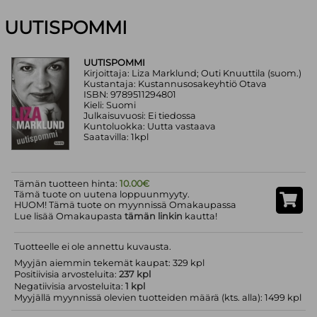
UUTISPOMMI
UUTISPOMMI
Kirjoittaja: Liza Marklund; Outi Knuuttila (suom.)
Kustantaja: Kustannusosakeyhtiö Otava
ISBN: 9789511294801
Kieli: Suomi
Julkaisuvuosi: Ei tiedossa
Kuntoluokka: Uutta vastaava
Saatavilla: 1kpl
Tämän tuotteen hinta:
10.00€
Tämä tuote on uutena loppuunmyyty.
HUOM! Tämä tuote on myynnissä Omakaupassa
Lue lisää Omakaupasta
tämän linkin
kautta!
Tuotteelle ei ole annettu kuvausta.
Myyjän aiemmin tekemät kaupat: 329 kpl
Positiivisia arvosteluita:
237 kpl
Negatiivisia arvosteluita:
1 kpl
Myyjällä myynnissä olevien tuotteiden määrä (kts. alla): 1499 kpl