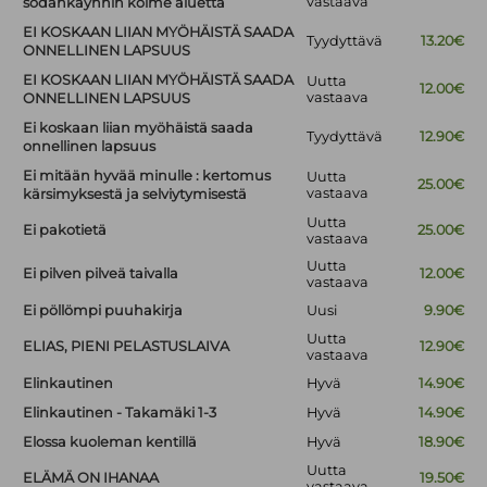
vastaava
sodankäynnin kolme aluetta
EI KOSKAAN LIIAN MYÖHÄISTÄ SAADA
Tyydyttävä
13.20€
ONNELLINEN LAPSUUS
EI KOSKAAN LIIAN MYÖHÄISTÄ SAADA
Uutta
12.00€
vastaava
ONNELLINEN LAPSUUS
Ei koskaan liian myöhäistä saada
Tyydyttävä
12.90€
onnellinen lapsuus
Ei mitään hyvää minulle : kertomus
Uutta
25.00€
vastaava
kärsimyksestä ja selviytymisestä
Uutta
Ei pakotietä
25.00€
vastaava
Uutta
Ei pilven pilveä taivalla
12.00€
vastaava
Ei pöllömpi puuhakirja
Uusi
9.90€
Uutta
ELIAS, PIENI PELASTUSLAIVA
12.90€
vastaava
Elinkautinen
Hyvä
14.90€
Elinkautinen - Takamäki 1-3
Hyvä
14.90€
Elossa kuoleman kentillä
Hyvä
18.90€
Uutta
ELÄMÄ ON IHANAA
19.50€
vastaava