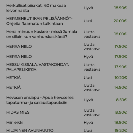
Herkulliset piirakat : 60 makeaa
Hyvä
18.90€
leivonnaista
HERMENEUTIIKAN PELISÄÄNNÖT-
Uusi
20.00€
Ohjeita Raamatun tulkintaan
Herra minuun koskee - missä Jumala
Uutta
18.00€
vastaava
on silloin kun vanhurskas kärsii?
Uutta
HERRA NIILO
17.90€
vastaava
HERRA NIILO
Hyvä
17.90€
HESSU KISSALA. VASTAKOHDAT.
Uutta
13.90€
vastaava
PALAPELIKIRJA
HETKIÄ
Uusi
10.20€
Uutta
HETKIÄ
14.90€
vastaava
Hevosen ensiapu - Apua hevosellesi
Hyvä
8.50€
tapaturma- ja sairaustapauksiin
Uutta
HIDAS MIES
19.90€
vastaava
Hiirileikki
Hyvä
19.90€
HILJAINEN AVUNHUUTO
Uusi
19.20€