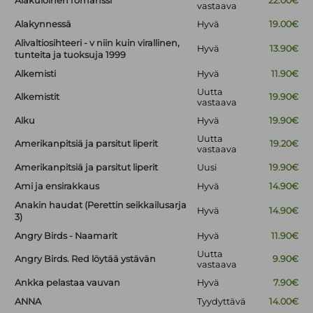
Alakuloinen romanssi
22.00€
vastaava
Alakynnessä
Hyvä
19.00€
Alivaltiosihteeri - v niin kuin virallinen,
Hyvä
13.90€
tunteita ja tuoksuja 1999
Alkemisti
Hyvä
11.90€
Uutta
Alkemistit
19.90€
vastaava
Alku
Hyvä
19.90€
Uutta
Amerikanpitsiä ja parsitut liperit
19.20€
vastaava
Amerikanpitsiä ja parsitut liperit
Uusi
19.90€
Ami ja ensirakkaus
Hyvä
14.90€
Anakin haudat (Perettin seikkailusarja
Hyvä
14.90€
3)
Angry Birds - Naamarit
Hyvä
11.90€
Uutta
Angry Birds. Red löytää ystävän
9.90€
vastaava
Ankka pelastaa vauvan
Hyvä
7.90€
ANNA
Tyydyttävä
14.00€