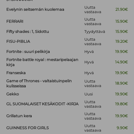
Uutta
Evelynin seitsemän kuolemaa
21.90€
vastaava
Uutta
FERRARI
15.90€
vastaava
Fifty shades : 1, Sidottu
Tyydyttävä
15.90€
Uutta
FISU-PIBLIA
19.20€
vastaava
Fortnite : suuri pelikirja
Hyvä
19.90€
Fortnite battle royal : mestaripelaajan
Hyvä
14.90€
kirja
Franseska
Hyvä
19.90€
Game of Thrones - valtaistuinpelin
Uutta
18.90€
vastaava
kulisseissa
Gekko
Uusi
19.90€
Uutta
GL SUOMALAISET KESÄKODIT -KIRJA
19.80€
vastaava
Uutta
Grillatun kera
19.90€
vastaava
Uutta
GUINNESS FOR GIRLS
9.90€
vastaava