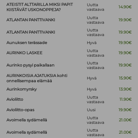
ATEISTIT ALTTARILLA MIKSI PAPIT
Uutta
14.90€
vastaava
KIISTÄVÄT USKONOPPEJA?
Uutta
ATLANTAN PANTTIVANKI
19.90€
vastaava
Uutta
ATLANTAN PANTTIVANKI
19.90€
vastaava
Aunuksen terässade
Hyvä
19.90€
Uutta
AURINKO LASKEE
19.90€
vastaava
Uutta
Aurinko pysyi paikallaan
19.90€
vastaava
AURINKOISIA AJATUKSIA kohti
Hyvä
15.90€
onnellisempaa elämää
Aurinkomyrsky
Hyvä
13.90€
Uutta
Avioliitto
11.90€
vastaava
Avioliitto-opas
Uusi
19.90€
Uutta
Avoimella sydämellä
21.00€
vastaava
Uutta
Avoimella sydämellä
21.00€
vastaava