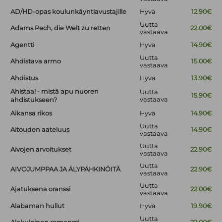
AD/HD-opas koulunkäyntiavustajille
Hyvä
12.90€
Uutta
Adams Pech, die Welt zu retten
22.00€
vastaava
Agentti
Hyvä
14.90€
Uutta
Ahdistava armo
15.00€
vastaava
Ahdistus
Hyvä
13.90€
Ahistaa! - mistä apu nuoren
Uutta
15.90€
vastaava
ahdistukseen?
Aikansa rikos
Hyvä
14.90€
Uutta
Aitouden aateluus
14.90€
vastaava
Uutta
Aivojen arvoitukset
22.90€
vastaava
Uutta
AIVOJUMPPAA JA ÄLYPÄHKINÖITÄ
22.90€
vastaava
Uutta
Ajatuksena oranssi
22.00€
vastaava
Alabaman hullut
Hyvä
19.90€
Uutta