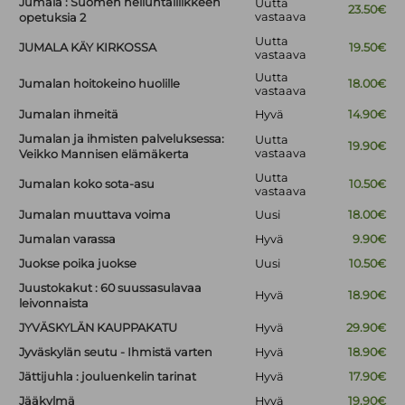
Jumala : Suomen helluntailiikkeen
Uutta
23.50€
vastaava
opetuksia 2
Uutta
JUMALA KÄY KIRKOSSA
19.50€
vastaava
Uutta
Jumalan hoitokeino huolille
18.00€
vastaava
Jumalan ihmeitä
Hyvä
14.90€
Jumalan ja ihmisten palveluksessa:
Uutta
19.90€
vastaava
Veikko Mannisen elämäkerta
Uutta
Jumalan koko sota-asu
10.50€
vastaava
Jumalan muuttava voima
Uusi
18.00€
Jumalan varassa
Hyvä
9.90€
Juokse poika juokse
Uusi
10.50€
Juustokakut : 60 suussasulavaa
Hyvä
18.90€
leivonnaista
JYVÄSKYLÄN KAUPPAKATU
Hyvä
29.90€
Jyväskylän seutu - Ihmistä varten
Hyvä
18.90€
Jättijuhla : jouluenkelin tarinat
Hyvä
17.90€
Jääkylmä
Hyvä
19.90€