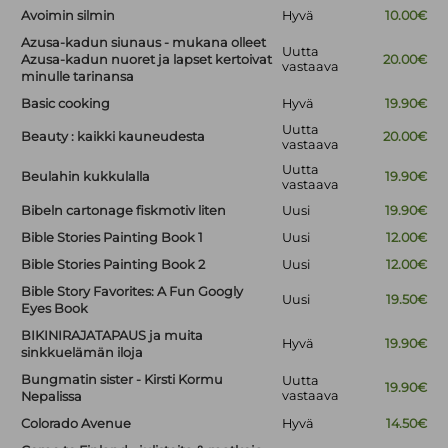
Avoimin silmin
Hyvä
10.00€
Azusa-kadun siunaus - mukana olleet
Uutta
Azusa-kadun nuoret ja lapset kertoivat
20.00€
vastaava
minulle tarinansa
Basic cooking
Hyvä
19.90€
Uutta
Beauty : kaikki kauneudesta
20.00€
vastaava
Uutta
Beulahin kukkulalla
19.90€
vastaava
Bibeln cartonage fiskmotiv liten
Uusi
19.90€
Bible Stories Painting Book 1
Uusi
12.00€
Bible Stories Painting Book 2
Uusi
12.00€
Bible Story Favorites: A Fun Googly
Uusi
19.50€
Eyes Book
BIKINIRAJATAPAUS ja muita
Hyvä
19.90€
sinkkuelämän iloja
Bungmatin sister - Kirsti Kormu
Uutta
19.90€
vastaava
Nepalissa
Colorado Avenue
Hyvä
14.50€