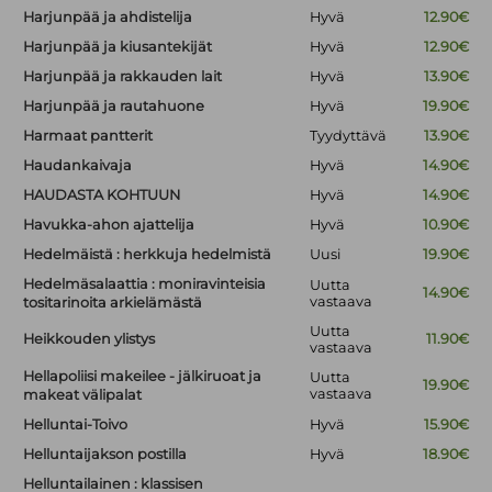
Harjunpää ja ahdistelija
Hyvä
12.90€
Harjunpää ja kiusantekijät
Hyvä
12.90€
Harjunpää ja rakkauden lait
Hyvä
13.90€
Harjunpää ja rautahuone
Hyvä
19.90€
Harmaat pantterit
Tyydyttävä
13.90€
Haudankaivaja
Hyvä
14.90€
HAUDASTA KOHTUUN
Hyvä
14.90€
Havukka-ahon ajattelija
Hyvä
10.90€
Hedelmäistä : herkkuja hedelmistä
Uusi
19.90€
Hedelmäsalaattia : moniravinteisia
Uutta
14.90€
vastaava
tositarinoita arkielämästä
Uutta
Heikkouden ylistys
11.90€
vastaava
Hellapoliisi makeilee - jälkiruoat ja
Uutta
19.90€
vastaava
makeat välipalat
Helluntai-Toivo
Hyvä
15.90€
Helluntaijakson postilla
Hyvä
18.90€
Helluntailainen : klassisen