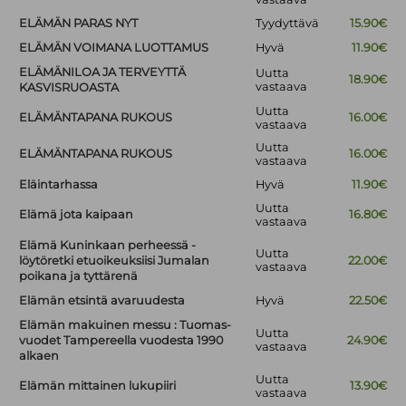
ELÄMÄN PARAS NYT
Tyydyttävä
15.90€
ELÄMÄN VOIMANA LUOTTAMUS
Hyvä
11.90€
ELÄMÄNILOA JA TERVEYTTÄ
Uutta
18.90€
vastaava
KASVISRUOASTA
Uutta
ELÄMÄNTAPANA RUKOUS
16.00€
vastaava
Uutta
ELÄMÄNTAPANA RUKOUS
16.00€
vastaava
Eläintarhassa
Hyvä
11.90€
Uutta
Elämä jota kaipaan
16.80€
vastaava
Elämä Kuninkaan perheessä -
Uutta
löytöretki etuoikeuksiisi Jumalan
22.00€
vastaava
poikana ja tyttärenä
Elämän etsintä avaruudesta
Hyvä
22.50€
Elämän makuinen messu : Tuomas-
Uutta
vuodet Tampereella vuodesta 1990
24.90€
vastaava
alkaen
Uutta
Elämän mittainen lukupiiri
13.90€
vastaava