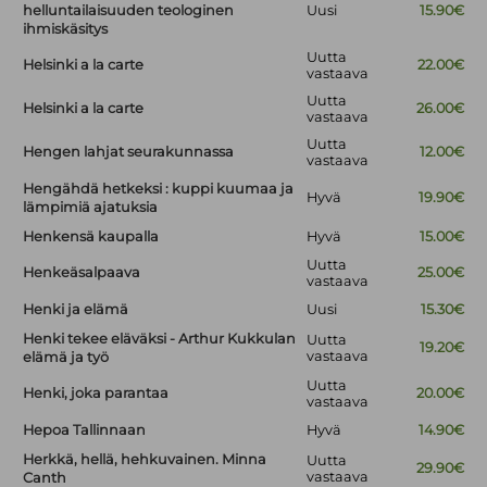
helluntailaisuuden teologinen
Uusi
15.90€
ihmiskäsitys
Uutta
Helsinki a la carte
22.00€
vastaava
Uutta
Helsinki a la carte
26.00€
vastaava
Uutta
Hengen lahjat seurakunnassa
12.00€
vastaava
Hengähdä hetkeksi : kuppi kuumaa ja
Hyvä
19.90€
lämpimiä ajatuksia
Henkensä kaupalla
Hyvä
15.00€
Uutta
Henkeäsalpaava
25.00€
vastaava
Henki ja elämä
Uusi
15.30€
Henki tekee eläväksi - Arthur Kukkulan
Uutta
19.20€
vastaava
elämä ja työ
Uutta
Henki, joka parantaa
20.00€
vastaava
Hepoa Tallinnaan
Hyvä
14.90€
Herkkä, hellä, hehkuvainen. Minna
Uutta
29.90€
vastaava
Canth