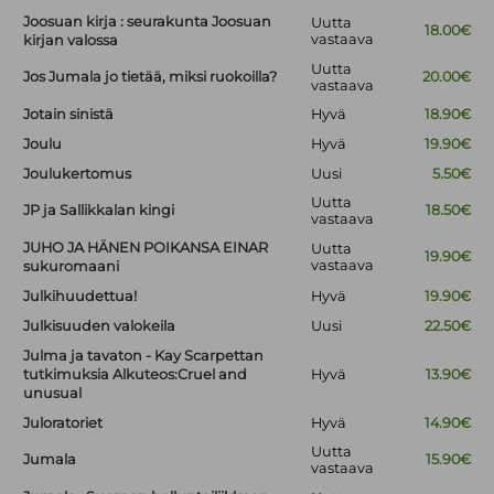
Joosuan kirja : seurakunta Joosuan
Uutta
18.00€
vastaava
kirjan valossa
Uutta
Jos Jumala jo tietää, miksi ruokoilla?
20.00€
vastaava
Jotain sinistä
Hyvä
18.90€
Joulu
Hyvä
19.90€
Joulukertomus
Uusi
5.50€
Uutta
JP ja Sallikkalan kingi
18.50€
vastaava
JUHO JA HÄNEN POIKANSA EINAR
Uutta
19.90€
vastaava
sukuromaani
Julkihuudettua!
Hyvä
19.90€
Julkisuuden valokeila
Uusi
22.50€
Julma ja tavaton - Kay Scarpettan
tutkimuksia Alkuteos:Cruel and
Hyvä
13.90€
unusual
Juloratoriet
Hyvä
14.90€
Uutta
Jumala
15.90€
vastaava