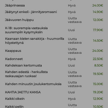
Jääprinsessa
Hyvä
24.00€
Jäätynyt enkeli - jännitysromaani
Hyvä
14.90€
Uutta
Jäävuoren huippu
12.00€
vastaava
K-18 : suorempia vastauksia
Uusi
17.90€
suurempiin kysymyksiin
Kaanaan kielen sanakirja - huumorilla
Uutta
14.50€
vastaava
höystettynä
Uutta
Kaappaus
24.00€
vastaava
Kadonneet
Hyvä
22.50€
Kahdeksan kertomusta
Uusi
8.50€
Kahden edestä - herkullista
Uutta
19.50€
vastaava
raskausajan ruokaa!
Uutta
Kahden minuutin joulukertomuksia
15.00€
vastaava
KAHTIA JAETTU KANSA
Uusi
19.20€
Kaikki oikein
Hyvä
12.90€
Uutta
Kaikki peliin
10.50€