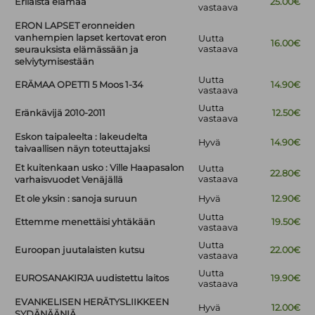
Erilaista elämää
25.00€
vastaava
ERON LAPSET eronneiden
vanhempien lapset kertovat eron
Uutta
16.00€
vastaava
seurauksista elämässään ja
selviytymisestään
Uutta
ERÄMAA OPETTI 5 Moos 1-34
14.90€
vastaava
Uutta
Eränkävijä 2010-2011
12.50€
vastaava
Eskon taipaleelta : lakeudelta
Hyvä
14.90€
taivaallisen näyn toteuttajaksi
Et kuitenkaan usko : Ville Haapasalon
Uutta
22.80€
vastaava
varhaisvuodet Venäjällä
Et ole yksin : sanoja suruun
Hyvä
12.90€
Uutta
Ettemme menettäisi yhtäkään
19.50€
vastaava
Uutta
Euroopan juutalaisten kutsu
22.00€
vastaava
Uutta
EUROSANAKIRJA uudistettu laitos
19.90€
vastaava
EVANKELISEN HERÄTYSLIIKKEEN
Hyvä
12.00€
SYDÄNÄÄNIÄ