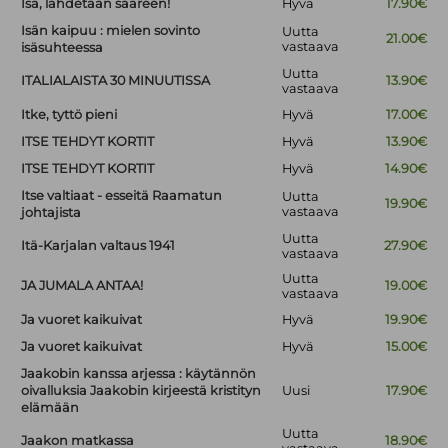
Isä, lähdetään saareen!
Hyvä
17.90€
Isän kaipuu : mielen sovinto
Uutta
21.00€
vastaava
isäsuhteessa
Uutta
ITALIALAISTA 30 MINUUTISSA
13.90€
vastaava
Itke, tyttö pieni
Hyvä
17.00€
ITSE TEHDYT KORTIT
Hyvä
13.90€
ITSE TEHDYT KORTIT
Hyvä
14.90€
Itse valtiaat - esseitä Raamatun
Uutta
19.90€
vastaava
johtajista
Uutta
Itä-Karjalan valtaus 1941
27.90€
vastaava
Uutta
JA JUMALA ANTAA!
19.00€
vastaava
Ja vuoret kaikuivat
Hyvä
19.90€
Ja vuoret kaikuivat
Hyvä
15.00€
Jaakobin kanssa arjessa : käytännön
oivalluksia Jaakobin kirjeestä kristityn
Uusi
17.90€
elämään
Uutta
Jaakon matkassa
18.90€