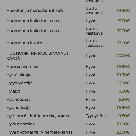
vastaava
Uutta
Huoleton ja hienostunut koti
19.90€
vastaava
Huomenna kaikki on toisin
Hyvä
15.00€
Uutta
Huomenna kaikki on toisin
12.20€
vastaava
Uutta
Huomenna kuolet
13.20€
vastaava
HUONOMMINKIN OLISI VOINUT
Hyvä
20.00€
KÄYDÄ
Hurmaava mies
Hyvä
19.90€
Hyisiä aikoja
Hyvä
19.90€
Hylynryöstäjä
Hyvä
13.90€
Hylätyt
Hyvä
13.90€
Hypnotisoija
Hyvä
15.90€
Hypnotisoija
Hyvä
19.90€
Hytti nro 6 - Kohtaamisia junassa
Tyydyttävä
9.80€
Hyvä aviomies
Hyvä
18.90€
Hyvä hyötytarha (Vihertieto-sarja)
Hyvä
22.90€