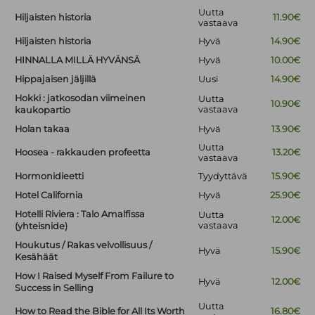
Uutta
Hiljaisten historia
11.90€
vastaava
Hiljaisten historia
Hyvä
14.90€
HINNALLA MILLÄ HYVÄNSÄ
Hyvä
10.00€
Hippajaisen jäljillä
Uusi
14.90€
Hokki : jatkosodan viimeinen
Uutta
10.90€
vastaava
kaukopartio
Holan takaa
Hyvä
13.90€
Uutta
Hoosea - rakkauden profeetta
13.20€
vastaava
Hormonidieetti
Tyydyttävä
15.90€
Hotel California
Hyvä
25.90€
Hotelli Riviera : Talo Amalfissa
Uutta
12.00€
vastaava
(yhteisnide)
Houkutus / Rakas velvollisuus /
Hyvä
15.90€
Kesähäät
How I Raised Myself From Failure to
Hyvä
12.00€
Success in Selling
Uutta
How to Read the Bible for All Its Worth
16.80€