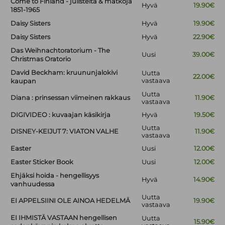
Come to Finland - julisteita & matkoja
Hyvä
19.90€
1851-1965
Daisy Sisters
Hyvä
19.90€
Daisy Sisters
Hyvä
22.90€
Das Weihnachtoratorium - The
Uusi
39.00€
Christmas Oratorio
David Beckham: kruununjalokivi
Uutta
22.00€
vastaava
kaupan
Uutta
Diana : prinsessan viimeinen rakkaus
11.90€
vastaava
DIGIVIDEO : kuvaajan käsikirja
Hyvä
19.50€
Uutta
DISNEY-KEIJUT 7: VIATON VALHE
11.90€
vastaava
Easter
Uusi
12.00€
Easter Sticker Book
Uusi
12.00€
Ehjäksi hoida - hengellisyys
Hyvä
14.90€
vanhuudessa
Uutta
EI APPELSIINI OLE AINOA HEDELMÄ
19.90€
vastaava
EI IHMISTÄ VASTAAN hengellisen
Uutta
15.90€