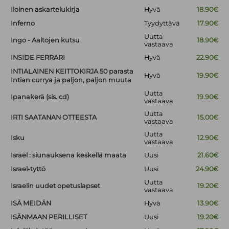
Iloinen askartelukirja
Hyvä
18.90€
Inferno
Tyydyttävä
17.90€
Uutta
Ingo - Aaltojen kutsu
18.90€
vastaava
INSIDE FERRARI
Hyvä
22.90€
INTIALAINEN KEITTOKIRJA 50 parasta
Hyvä
19.90€
Intian currya ja paljon, paljon muuta
Uutta
Ipanakerä (sis. cd)
19.90€
vastaava
Uutta
IRTI SAATANAN OTTEESTA
15.00€
vastaava
Uutta
Isku
12.90€
vastaava
Israel : siunauksena keskellä maata
Uusi
21.60€
Israel-tyttö
Uusi
24.90€
Uutta
Israelin uudet opetuslapset
19.20€
vastaava
ISÄ MEIDÄN
Hyvä
13.90€
ISÄNMAAN PERILLISET
Uusi
19.20€