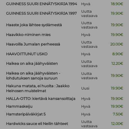
GUINNESS SUURI ENNÄTYSKIRJA 1994
Hyvä
18.90€
Uutta
GUINNESS SUURI ENNÄTYSKIRJA 1997
19.90€
vastaava
Uutta
Haaste joka lähtee sydämestä
19.90€
vastaava
Haavikko-niminen mies
Hyvä
19.90€
Uutta
Haavoilla Jumalan perheessä
20.00€
vastaava
HAAVOITTUNUT USKO
Hyvä
8.90€
Uutta
Haikea on aika jäähyväisten
12.20€
vastaava
Haikea on aika jäähyväisten -
Uutta
19.90€
vastaava
lohdutuksen sanoja suruun
Hakuna matata, ei huolta : Jaakko
Uusi
19.90€
Heinosen muistelmat
HALLA-OTTO: kiertävä kansansoittaja
Hyvä
19.90€
Hammaskeiju
Hyvä
19.90€
Hamsteripäiväkirjat 5
Hyvä
7.50€
Uutta
Hardwicks sauce eli Neilin tähteet
12.00€
vastaava