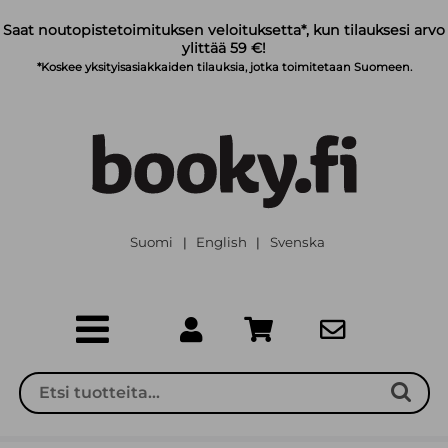
Siirry pääsisältöön
Saat noutopistetoimituksen veloituksetta*, kun tilauksesi arvo
ylittää 59 €!
*Koskee yksityisasiakkaiden tilauksia, jotka toimitetaan Suomeen.
Suomi
English
Svenska
|
|