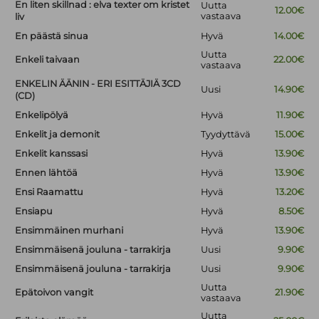
En liten skillnad : elva texter om kristet
Uutta
12.00€
vastaava
liv
En päästä sinua
Hyvä
14.00€
Uutta
Enkeli taivaan
22.00€
vastaava
ENKELIN ÄÄNIN - ERI ESITTÄJIÄ 3CD
Uusi
14.90€
(CD)
Enkelipölyä
Hyvä
11.90€
Enkelit ja demonit
Tyydyttävä
15.00€
Enkelit kanssasi
Hyvä
13.90€
Ennen lähtöä
Hyvä
13.90€
Ensi Raamattu
Hyvä
13.20€
Ensiapu
Hyvä
8.50€
Ensimmäinen murhani
Hyvä
13.90€
Ensimmäisenä jouluna - tarrakirja
Uusi
9.90€
Ensimmäisenä jouluna - tarrakirja
Uusi
9.90€
Uutta
Epätoivon vangit
21.90€
vastaava
Uutta