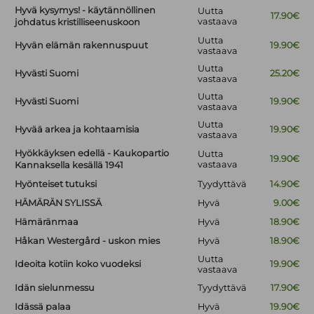
Hyvä kysymys! - käytännöllinen
Uutta
17.90€
vastaava
johdatus kristilliseenuskoon
Uutta
Hyvän elämän rakennuspuut
19.90€
vastaava
Uutta
Hyvästi Suomi
25.20€
vastaava
Uutta
Hyvästi Suomi
19.90€
vastaava
Uutta
Hyvää arkea ja kohtaamisia
19.90€
vastaava
Hyökkäyksen edellä - Kaukopartio
Uutta
19.90€
vastaava
Kannaksella kesällä 1941
Hyönteiset tutuksi
Tyydyttävä
14.90€
HÄMÄRÄN SYLISSÄ
Hyvä
9.00€
Hämäränmaa
Hyvä
18.90€
Håkan Westergård - uskon mies
Hyvä
18.90€
Uutta
Ideoita kotiin koko vuodeksi
19.90€
vastaava
Idän sielunmessu
Tyydyttävä
17.90€
Idässä palaa
Hyvä
19.90€