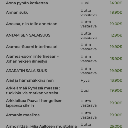
Anna pyhän koskettaa
Uusi
14.90€
Uutta
Annan suku
18.90€
vastaava
Uutta
Anokaa, niin teille annetaan
19.00€
vastaava
Uutta
ANTAMISEN SALAISUUS
12.90€
vastaava
Uutta
Aramea-Suomi Interlineaari
19.90€
vastaava
Aramea-suomi interlineaari -
Uutta
15.90€
vastaava
Johanneksen ilmestys
Uutta
ARARATIN SALAISUUS
19.90€
vastaava
Ariel ja hämähäkkinainen
Hyvä
13.90€
Arkielämää Pyhässä maassa :
Uusi
19.90€
tuokiokuvia matkan varrelta
Arkkipiispa Paavali hengellisen
Uutta
19.90€
vastaava
lapsensa silmin
Uutta
Armanin maailma
19.90€
vastaava
Uutta
Armo riittää : Hilja Aaltosen muistokirja
25.00€