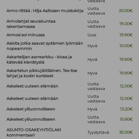
vastaava
Uutta
Armo riittää : Hilja Aaltosen muistokirja
20.00€
vastaava
Armolahjat seurakuntaa
Uutta
19.00€
vastaava
rakentamassa
Armosi soi minussa
Uusi
19.90€
Asioita jotka saavat sydämen lyömään
Hyvä
10.00€
nopeammin
Askartelijan aarrearkku - kivaa ja
Hyvä
19.90€
kätevää kierrätystä
Askartelun pikkujättiläinen. Tee itse
Hyvä
19.90€
lahjat ja kodin koristeet
Uutta
Askeleet uuteen elämään
12.00€
vastaava
Uutta
Askeleet uuteen elämään
12.00€
vastaava
Askeleet yliluonnolliseen
Hyvä
13.20€
Uutta
Askeleet yliluonnolliseen
15.90€
vastaava
ASUNTO-OSAKEYHTIÖLAKI
Tyydyttävä
35.00€
kommentaari