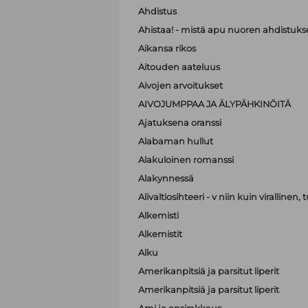
Ahdistus
Ahistaa! - mistä apu nuoren ahdistuk
Aikansa rikos
Aitouden aateluus
Aivojen arvoitukset
AIVOJUMPPAA JA ÄLYPÄHKINÖITÄ
Ajatuksena oranssi
Alabaman hullut
Alakuloinen romanssi
Alakynnessä
Alivaltiosihteeri - v niin kuin virallinen
Alkemisti
Alkemistit
Alku
Amerikanpitsiä ja parsitut liperit
Amerikanpitsiä ja parsitut liperit