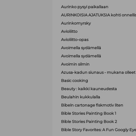
Aurinko pysyi paikallaan
AURINKOISIA AJATUKSIA kohti onnell
Aurinkomyrsky
Avioliitto
Avioliitto-opas
Avoimella sydämellä
Avoimella sydämellä
Avoimin silmin
Azusa-kadun siunaus - mukana olleet A
Basic cooking
Beauty : kaikki kauneudesta
Beulahin kukkulalla
Bibeln cartonage fiskmotiv liten
Bible Stories Painting Book 1
Bible Stories Painting Book 2
Bible Story Favorites: A Fun Googly Ey