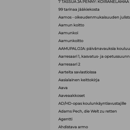
7 TASSUA JA PENNY: KOIRANELÄMÄÄ
99 tarinaa jääkiekosta
Aamos - oikeudenmukaisuuden julist
Aamun koitto
Aamunkoi
Aamunkoitto
AAMUPALOJA: päivänavauksia kouluun
Aarresaari 1, kasvatus- ja opetussuunni
Aarresaari 2
Aarteita saviastioissa
Aasialainen keittokirja
Aava
Aaveaakkoset
AD/HD-opas koulunkäyntiavustajille
Adams Pech, die Welt zu retten
Agentti
Ahdistava armo