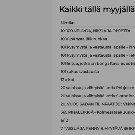
Kaikki tällä myyjäl
Nimike
10 000 NEUVOA, NIKSIÄ JA OHJETTA
1000 parasta jälkiruokaa
101 kysymystä ja vastausta lapsille - i
101 kysymystä ja vastausta lapsille - Te
101 lintua, jotka on bongattava edes k
101 rukousvastausta
12 x koti
20 valoisaa ja viihtyisää kotia Pohjoism
20 valoisaa ja viihtyisää kotia Skandina
20. VUOSISADAN TILINPÄÄTÖS : Väkiva
365 PIHALEIKKIÄ - Kolmesataakuusiky
6/12
7 TASSUA JA PENNY 8: HYYTÄVÄ SEIK