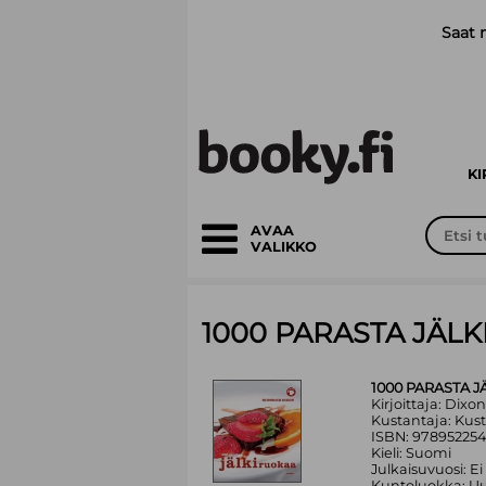
Siirry pääsisältöön
Saat 
K
AVAA
VALIKKO
1000 PARASTA JÄL
1000 PARASTA 
Kirjoittaja: Dixo
Kustantaja: Kus
ISBN: 97895225
Kieli: Suomi
Julkaisuvuosi: Ei
Kuntoluokka: Uu