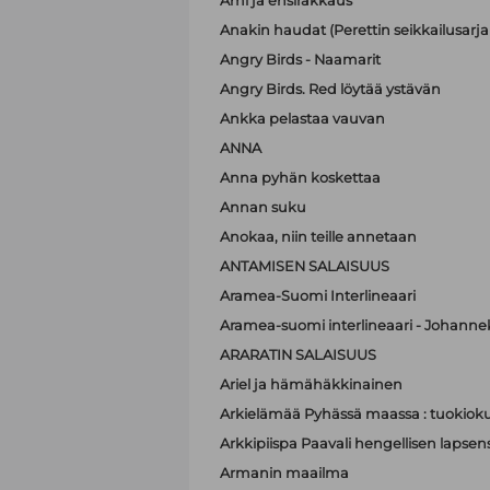
Ami ja ensirakkaus
Anakin haudat (Perettin seikkailusarja 
Angry Birds - Naamarit
Angry Birds. Red löytää ystävän
Ankka pelastaa vauvan
ANNA
Anna pyhän koskettaa
Annan suku
Anokaa, niin teille annetaan
ANTAMISEN SALAISUUS
Aramea-Suomi Interlineaari
Aramea-suomi interlineaari - Johanne
ARARATIN SALAISUUS
Ariel ja hämähäkkinainen
Arkielämää Pyhässä maassa : tuokioku
Arkkipiispa Paavali hengellisen lapsen
Armanin maailma