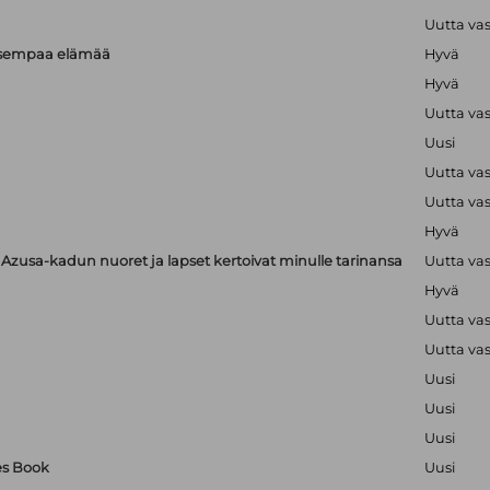
Uutta va
isempaa elämää
Hyvä
Hyvä
Uutta va
Uusi
Uutta va
Uutta va
Hyvä
zusa-kadun nuoret ja lapset kertoivat minulle tarinansa
Uutta va
Hyvä
Uutta va
Uutta va
Uusi
Uusi
Uusi
es Book
Uusi