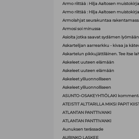
Armo riittää : Hilja Aaltosen muistokirj
Armo riittää : Hilja Aaltosen muistokirj
Armolahjat seurakuntaa rakentamass
Armosi soi minussa
Asioita jotka saavat sydämen lyömä
Askartelijan aarrearkku - kivaa ja käte
Askartelun pikkujättiläinen. Tee itse la
Askeleet uuteen elämään
Askeleet uuteen elämään
Askeleet yliluonnolliseen
Askeleet yliluonnolliseen
ASUNTO-OSAKEYHTIÖLAKI kommenta
ATEISTIT ALTTARILLA MIKSI PAPIT K
ATLANTAN PANTTIVANKI
ATLANTAN PANTTIVANKI
Aunuksen terässade
AURINKO LASKEE