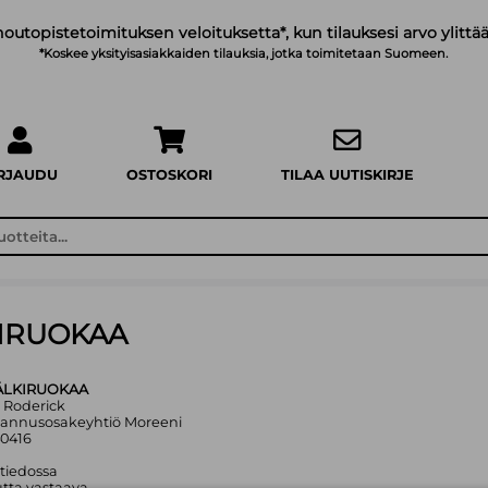
noutopistetoimituksen veloituksetta*, kun tilauksesi arvo ylittää
*Koskee yksityisasiakkaiden tilauksia, jotka toimitetaan Suomeen.
IRJAUDU
OSTOSKORI
TILAA UUTISKIRJE
KIRUOKAA
JÄLKIRUOKAA
n Roderick
tannusosakeyhtiö Moreeni
40416
 tiedossa
tta vastaava