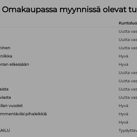
lä Omakaupassa myynnissä olevat tu
Kuntolu
Uutta va
Uutta va
hminen
Uutta va
kniikka
Hyvä
erran eläessään
Hyvä
Uutta va
Uutta va
aista
Uutta va
viasta
Uutta va
llan vuodet
Hyvä
mmentäviisi pihaleikkiä
Hyvä
Hyvä
KAILU
Tyydyttä