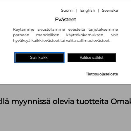
Suomi
English
Svenska
|
|
Evästeet
Käytämme sivustollamme evästeitä tarjotaksemme
parhaan mahdollisen käyttökokemuksen. Voit
hyväksyä kaikki evästeet tai valita sallimasi evästeet.
akaupassa
autta!
Salli kaikki
Valitse sallitut
eni taittuma
kpl
Tietosuojaseloste
äärä (kts. alla): 1499 kpl
:llä myynnissä olevia tuotteita Om