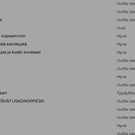
a
Uutta va
a
Uutta va
a
Uutta va
Uusi
än nopeammin
Hyvä
vää kierrätystä
Hyvä
hjat ja kodin koristeet
Hyvä
Uutta va
Uutta va
Hyvä
Uutta va
ari
Tyydyttä
IISTÄVÄT USKONOPPEJA?
Uutta va
Uutta va
Uutta va
Hyvä
Uutta va