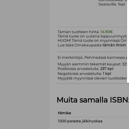
Saatavilla: 1kpl
Tämän tuotteen hinta:
14.90€
Tämä tuote on uutena loppuunmyyty.
HUOM! Tämä tuote on myynnissä Om
Lue lisää Omakaupasta
tämän linkin
k
Ei merkintöjä. Pehmeässä kannessa pi
Myyjän aiemmin tekemät kaupat: 329 
Positiivisia arvosteluita:
237 kpl
Negatiivisia arvosteluita:
1 kpl
Myyjällä myynnissä olevien tuotteiden m
Muita samalla ISBN
Nimike
1000 parasta jälkiruokaa