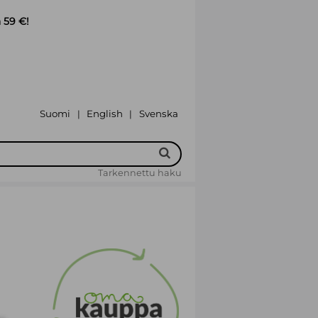
 59 €!
Suomi
English
Svenska
|
|
Tarkennettu haku