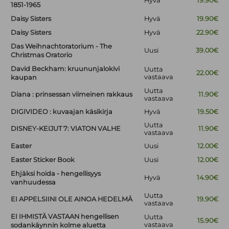
Hyvä
19.90€
1851-1965
Daisy Sisters
Hyvä
19.90€
Daisy Sisters
Hyvä
22.90€
Das Weihnachtoratorium - The
Uusi
39.00€
Christmas Oratorio
David Beckham: kruununjalokivi
Uutta
22.00€
vastaava
kaupan
Uutta
Diana : prinsessan viimeinen rakkaus
11.90€
vastaava
DIGIVIDEO : kuvaajan käsikirja
Hyvä
19.50€
Uutta
DISNEY-KEIJUT 7: VIATON VALHE
11.90€
vastaava
Easter
Uusi
12.00€
Easter Sticker Book
Uusi
12.00€
Ehjäksi hoida - hengellisyys
Hyvä
14.90€
vanhuudessa
Uutta
EI APPELSIINI OLE AINOA HEDELMÄ
19.90€
vastaava
EI IHMISTÄ VASTAAN hengellisen
Uutta
15.90€
vastaava
sodankäynnin kolme aluetta