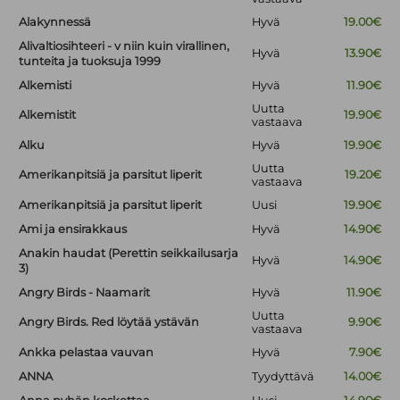
Alakynnessä
Hyvä
19.00€
Alivaltiosihteeri - v niin kuin virallinen,
Hyvä
13.90€
tunteita ja tuoksuja 1999
Alkemisti
Hyvä
11.90€
Uutta
Alkemistit
19.90€
vastaava
Alku
Hyvä
19.90€
Uutta
Amerikanpitsiä ja parsitut liperit
19.20€
vastaava
Amerikanpitsiä ja parsitut liperit
Uusi
19.90€
Ami ja ensirakkaus
Hyvä
14.90€
Anakin haudat (Perettin seikkailusarja
Hyvä
14.90€
3)
Angry Birds - Naamarit
Hyvä
11.90€
Uutta
Angry Birds. Red löytää ystävän
9.90€
vastaava
Ankka pelastaa vauvan
Hyvä
7.90€
ANNA
Tyydyttävä
14.00€