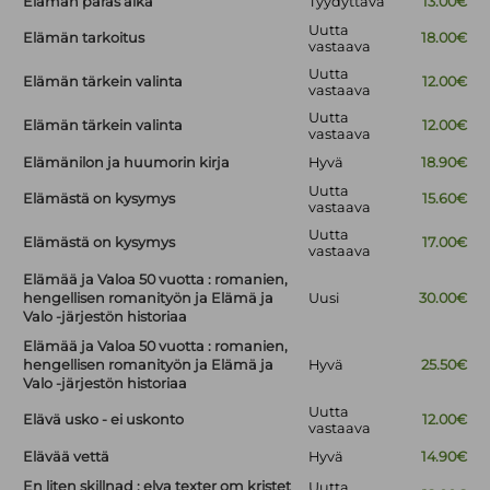
Elämän paras aika
Tyydyttävä
13.00€
Uutta
Elämän tarkoitus
18.00€
vastaava
Uutta
Elämän tärkein valinta
12.00€
vastaava
Uutta
Elämän tärkein valinta
12.00€
vastaava
Elämänilon ja huumorin kirja
Hyvä
18.90€
Uutta
Elämästä on kysymys
15.60€
vastaava
Uutta
Elämästä on kysymys
17.00€
vastaava
Elämää ja Valoa 50 vuotta : romanien,
hengellisen romanityön ja Elämä ja
Uusi
30.00€
Valo -järjestön historiaa
Elämää ja Valoa 50 vuotta : romanien,
hengellisen romanityön ja Elämä ja
Hyvä
25.50€
Valo -järjestön historiaa
Uutta
Elävä usko - ei uskonto
12.00€
vastaava
Elävää vettä
Hyvä
14.90€
En liten skillnad : elva texter om kristet
Uutta