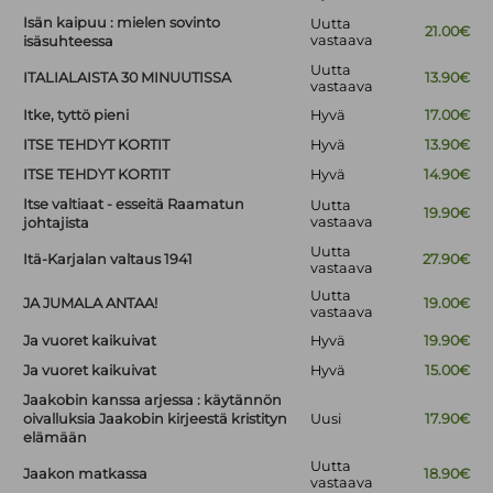
Isän kaipuu : mielen sovinto
Uutta
21.00€
vastaava
isäsuhteessa
Uutta
ITALIALAISTA 30 MINUUTISSA
13.90€
vastaava
Itke, tyttö pieni
Hyvä
17.00€
ITSE TEHDYT KORTIT
Hyvä
13.90€
ITSE TEHDYT KORTIT
Hyvä
14.90€
Itse valtiaat - esseitä Raamatun
Uutta
19.90€
vastaava
johtajista
Uutta
Itä-Karjalan valtaus 1941
27.90€
vastaava
Uutta
JA JUMALA ANTAA!
19.00€
vastaava
Ja vuoret kaikuivat
Hyvä
19.90€
Ja vuoret kaikuivat
Hyvä
15.00€
Jaakobin kanssa arjessa : käytännön
oivalluksia Jaakobin kirjeestä kristityn
Uusi
17.90€
elämään
Uutta
Jaakon matkassa
18.90€
vastaava