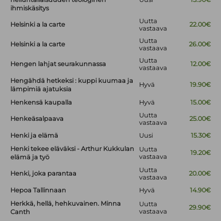
ihmiskäsitys
Uutta
Helsinki a la carte
22.00€
vastaava
Uutta
Helsinki a la carte
26.00€
vastaava
Uutta
Hengen lahjat seurakunnassa
12.00€
vastaava
Hengähdä hetkeksi : kuppi kuumaa ja
Hyvä
19.90€
lämpimiä ajatuksia
Henkensä kaupalla
Hyvä
15.00€
Uutta
Henkeäsalpaava
25.00€
vastaava
Henki ja elämä
Uusi
15.30€
Henki tekee eläväksi - Arthur Kukkulan
Uutta
19.20€
vastaava
elämä ja työ
Uutta
Henki, joka parantaa
20.00€
vastaava
Hepoa Tallinnaan
Hyvä
14.90€
Herkkä, hellä, hehkuvainen. Minna
Uutta
29.90€
vastaava
Canth