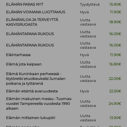
ELÄMÄN PARAS NYT
Tyydyttävä
15.90€
ELÄMÄN VOIMANA LUOTTAMUS
Hyvä
11.90€
ELÄMÄNILOA JA TERVEYTTÄ
Uutta
18.90€
vastaava
KASVISRUOASTA
Uutta
ELÄMÄNTAPANA RUKOUS
16.00€
vastaava
Uutta
ELÄMÄNTAPANA RUKOUS
16.00€
vastaava
Eläintarhassa
Hyvä
11.90€
Uutta
Elämä jota kaipaan
16.80€
vastaava
Elämä Kuninkaan perheessä -
Uutta
löytöretki etuoikeuksiisi Jumalan
22.00€
vastaava
poikana ja tyttärenä
Elämän etsintä avaruudesta
Hyvä
22.50€
Elämän makuinen messu : Tuomas-
Uutta
vuodet Tampereella vuodesta 1990
24.90€
vastaava
alkaen
Uutta
Elämän mittainen lukupiiri
13.90€
vastaava