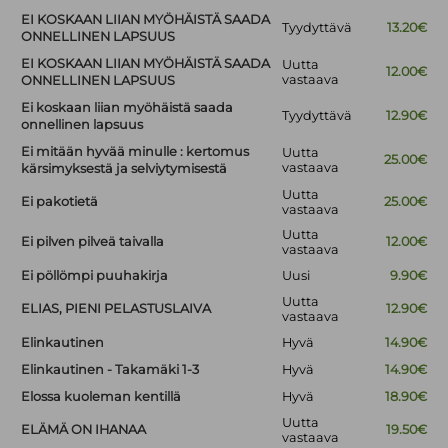
EI KOSKAAN LIIAN MYÖHÄISTÄ SAADA
Tyydyttävä
13.20€
ONNELLINEN LAPSUUS
EI KOSKAAN LIIAN MYÖHÄISTÄ SAADA
Uutta
12.00€
vastaava
ONNELLINEN LAPSUUS
Ei koskaan liian myöhäistä saada
Tyydyttävä
12.90€
onnellinen lapsuus
Ei mitään hyvää minulle : kertomus
Uutta
25.00€
vastaava
kärsimyksestä ja selviytymisestä
Uutta
Ei pakotietä
25.00€
vastaava
Uutta
Ei pilven pilveä taivalla
12.00€
vastaava
Ei pöllömpi puuhakirja
Uusi
9.90€
Uutta
ELIAS, PIENI PELASTUSLAIVA
12.90€
vastaava
Elinkautinen
Hyvä
14.90€
Elinkautinen - Takamäki 1-3
Hyvä
14.90€
Elossa kuoleman kentillä
Hyvä
18.90€
Uutta
ELÄMÄ ON IHANAA
19.50€
vastaava