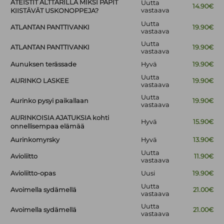
ATEISTIT ALTTARILLA MIKSI PAPIT
Uutta
14.90€
vastaava
KIISTÄVÄT USKONOPPEJA?
Uutta
ATLANTAN PANTTIVANKI
19.90€
vastaava
Uutta
ATLANTAN PANTTIVANKI
19.90€
vastaava
Aunuksen terässade
Hyvä
19.90€
Uutta
AURINKO LASKEE
19.90€
vastaava
Uutta
Aurinko pysyi paikallaan
19.90€
vastaava
AURINKOISIA AJATUKSIA kohti
Hyvä
15.90€
onnellisempaa elämää
Aurinkomyrsky
Hyvä
13.90€
Uutta
Avioliitto
11.90€
vastaava
Avioliitto-opas
Uusi
19.90€
Uutta
Avoimella sydämellä
21.00€
vastaava
Uutta
Avoimella sydämellä
21.00€
vastaava