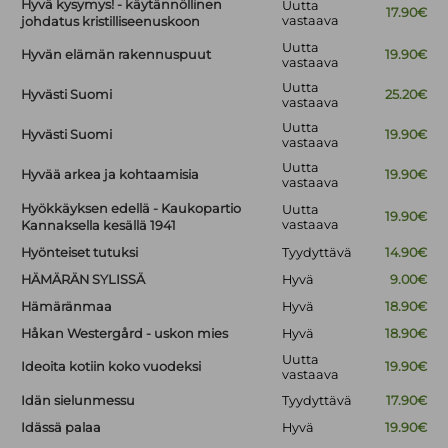
Hyvä kysymys! - käytännöllinen
Uutta
17.90€
vastaava
johdatus kristilliseenuskoon
Uutta
Hyvän elämän rakennuspuut
19.90€
vastaava
Uutta
Hyvästi Suomi
25.20€
vastaava
Uutta
Hyvästi Suomi
19.90€
vastaava
Uutta
Hyvää arkea ja kohtaamisia
19.90€
vastaava
Hyökkäyksen edellä - Kaukopartio
Uutta
19.90€
vastaava
Kannaksella kesällä 1941
Hyönteiset tutuksi
Tyydyttävä
14.90€
HÄMÄRÄN SYLISSÄ
Hyvä
9.00€
Hämäränmaa
Hyvä
18.90€
Håkan Westergård - uskon mies
Hyvä
18.90€
Uutta
Ideoita kotiin koko vuodeksi
19.90€
vastaava
Idän sielunmessu
Tyydyttävä
17.90€
Idässä palaa
Hyvä
19.90€