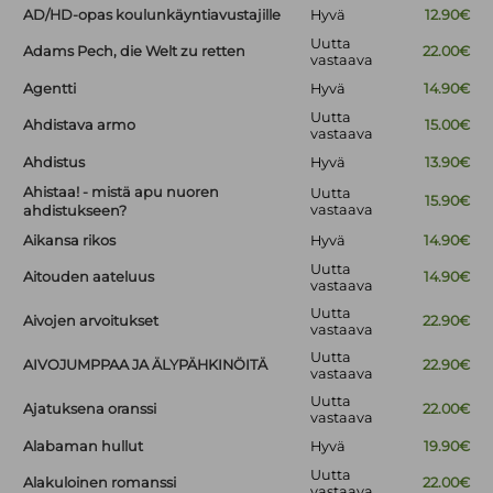
AD/HD-opas koulunkäyntiavustajille
Hyvä
12.90€
Uutta
Adams Pech, die Welt zu retten
22.00€
vastaava
Agentti
Hyvä
14.90€
Uutta
Ahdistava armo
15.00€
vastaava
Ahdistus
Hyvä
13.90€
Ahistaa! - mistä apu nuoren
Uutta
15.90€
vastaava
ahdistukseen?
Aikansa rikos
Hyvä
14.90€
Uutta
Aitouden aateluus
14.90€
vastaava
Uutta
Aivojen arvoitukset
22.90€
vastaava
Uutta
AIVOJUMPPAA JA ÄLYPÄHKINÖITÄ
22.90€
vastaava
Uutta
Ajatuksena oranssi
22.00€
vastaava
Alabaman hullut
Hyvä
19.90€
Uutta
Alakuloinen romanssi
22.00€
vastaava