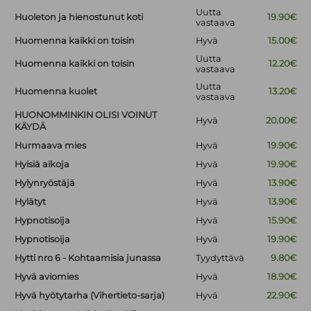
Uutta
Huoleton ja hienostunut koti
19.90€
vastaava
Huomenna kaikki on toisin
Hyvä
15.00€
Uutta
Huomenna kaikki on toisin
12.20€
vastaava
Uutta
Huomenna kuolet
13.20€
vastaava
HUONOMMINKIN OLISI VOINUT
Hyvä
20.00€
KÄYDÄ
Hurmaava mies
Hyvä
19.90€
Hyisiä aikoja
Hyvä
19.90€
Hylynryöstäjä
Hyvä
13.90€
Hylätyt
Hyvä
13.90€
Hypnotisoija
Hyvä
15.90€
Hypnotisoija
Hyvä
19.90€
Hytti nro 6 - Kohtaamisia junassa
Tyydyttävä
9.80€
Hyvä aviomies
Hyvä
18.90€
Hyvä hyötytarha (Vihertieto-sarja)
Hyvä
22.90€