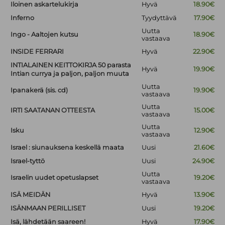
Iloinen askartelukirja
Hyvä
18.90€
Inferno
Tyydyttävä
17.90€
Uutta
Ingo - Aaltojen kutsu
18.90€
vastaava
INSIDE FERRARI
Hyvä
22.90€
INTIALAINEN KEITTOKIRJA 50 parasta
Hyvä
19.90€
Intian currya ja paljon, paljon muuta
Uutta
Ipanakerä (sis. cd)
19.90€
vastaava
Uutta
IRTI SAATANAN OTTEESTA
15.00€
vastaava
Uutta
Isku
12.90€
vastaava
Israel : siunauksena keskellä maata
Uusi
21.60€
Israel-tyttö
Uusi
24.90€
Uutta
Israelin uudet opetuslapset
19.20€
vastaava
ISÄ MEIDÄN
Hyvä
13.90€
ISÄNMAAN PERILLISET
Uusi
19.20€
Isä, lähdetään saareen!
Hyvä
17.90€