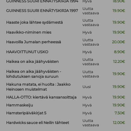
GUINNESS SUURI ENNÄTYSKIRJA 1994
Hyvä
18.90€
Uutta
GUINNESS SUURI ENNÄTYSKIRJA 1997
19.90€
vastaava
Uutta
Haaste joka lähtee sydämestä
19.90€
vastaava
Haavikko-niminen mies
Hyvä
19.90€
Uutta
Haavoilla Jumalan perheessä
20.00€
vastaava
HAAVOITTUNUT USKO
Hyvä
8.90€
Uutta
Haikea on aika jäähyväisten
12.20€
vastaava
Haikea on aika jäähyväisten -
Uutta
19.90€
vastaava
lohdutuksen sanoja suruun
Hakuna matata, ei huolta : Jaakko
Uusi
19.90€
Heinosen muistelmat
HALLA-OTTO: kiertävä kansansoittaja
Hyvä
19.90€
Hammaskeiju
Hyvä
19.90€
Hamsteripäiväkirjat 5
Hyvä
7.50€
Uutta
Hardwicks sauce eli Neilin tähteet
12.00€
vastaava