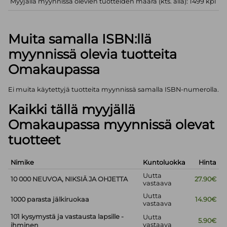
Myyjällä myynnissä olevien tuotteiden määrä (kts. alla): 1499 kpl
Muita samalla ISBN:llä
myynnissä olevia tuotteita
Omakaupassa
Ei muita käytettyjä tuotteita myynnissä samalla ISBN-numerolla.
Kaikki tällä myyjällä
Omakaupassa myynnissä olevat
tuotteet
Nimike
Kuntoluokka
Hinta
Uutta
10 000 NEUVOA, NIKSIÄ JA OHJETTA
27.90€
vastaava
Uutta
1000 parasta jälkiruokaa
14.90€
vastaava
101 kysymystä ja vastausta lapsille -
Uutta
5.90€
vastaava
ihminen