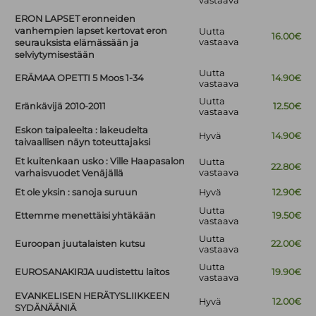
vastaava
ERON LAPSET eronneiden
vanhempien lapset kertovat eron
Uutta
16.00€
vastaava
seurauksista elämässään ja
selviytymisestään
Uutta
ERÄMAA OPETTI 5 Moos 1-34
14.90€
vastaava
Uutta
Eränkävijä 2010-2011
12.50€
vastaava
Eskon taipaleelta : lakeudelta
Hyvä
14.90€
taivaallisen näyn toteuttajaksi
Et kuitenkaan usko : Ville Haapasalon
Uutta
22.80€
vastaava
varhaisvuodet Venäjällä
Et ole yksin : sanoja suruun
Hyvä
12.90€
Uutta
Ettemme menettäisi yhtäkään
19.50€
vastaava
Uutta
Euroopan juutalaisten kutsu
22.00€
vastaava
Uutta
EUROSANAKIRJA uudistettu laitos
19.90€
vastaava
EVANKELISEN HERÄTYSLIIKKEEN
Hyvä
12.00€
SYDÄNÄÄNIÄ