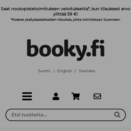
Siirry pääsisältöön
Saat noutopistetoimituksen veloituksetta*, kun tilauksesi arvo
ylittää 59 €!
*Koskee yksityisasiakkaiden tilauksia, jotka toimitetaan Suomeen.
Suomi
English
Svenska
|
|