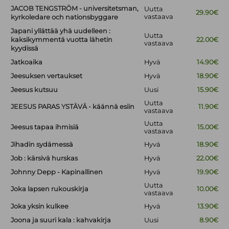
JACOB TENGSTRÖM - universitetsman,
Uutta
29.90€
vastaava
kyrkoledare och nationsbyggare
Japani yllättää yhä uudelleen :
Uutta
kaksikymmentä vuotta lähetin
22.00€
vastaava
kyydissä
Jatkoaika
Hyvä
14.90€
Jeesuksen vertaukset
Hyvä
18.90€
Jeesus kutsuu
Uusi
15.90€
Uutta
JEESUS PARAS YSTÄVÄ - käännä esiin
11.90€
vastaava
Uutta
Jeesus tapaa ihmisiä
15.00€
vastaava
Jihadin sydämessä
Hyvä
18.90€
Job : kärsivä hurskas
Hyvä
22.00€
Johnny Depp - Kapinallinen
Hyvä
19.90€
Uutta
Joka lapsen rukouskirja
10.00€
vastaava
Joka yksin kulkee
Hyvä
13.90€
Joona ja suuri kala : kahvakirja
Uusi
8.90€