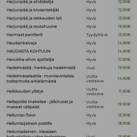
Harjunpää ja ahdistelija
Hyvä
12.90€
Harjunpää ja kiusantekijät
Hyvä
12.90€
Harjunpää ja rakkauden lait
Hyvä
13.90€
Harjunpää ja rautahuone
Hyvä
19.90€
Harmaat pantterit
Tyydyttävä
13.90€
Haudankaivaja
Hyvä
14.90€
HAUDASTA KOHTUUN
Hyvä
14.90€
Havukka-ahon ajattelija
Hyvä
10.90€
Hedelmäistä : herkkuja hedelmistä
Uusi
19.90€
Hedelmäsalaattia : moniravinteisia
Uutta
14.90€
vastaava
tositarinoita arkielämästä
Uutta
Heikkouden ylistys
11.90€
vastaava
Hellapoliisi makeilee - jälkiruoat ja
Uutta
19.90€
vastaava
makeat välipalat
Helluntai-Toivo
Hyvä
15.90€
Helluntaijakson postilla
Hyvä
18.90€
Helluntailainen : klassisen
helluntailaisuuden teologinen
Uusi
15.90€