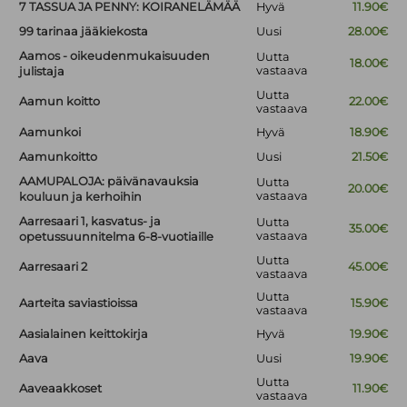
7 TASSUA JA PENNY: KOIRANELÄMÄÄ
Hyvä
11.90€
99 tarinaa jääkiekosta
Uusi
28.00€
Aamos - oikeudenmukaisuuden
Uutta
18.00€
vastaava
julistaja
Uutta
Aamun koitto
22.00€
vastaava
Aamunkoi
Hyvä
18.90€
Aamunkoitto
Uusi
21.50€
AAMUPALOJA: päivänavauksia
Uutta
20.00€
vastaava
kouluun ja kerhoihin
Aarresaari 1, kasvatus- ja
Uutta
35.00€
vastaava
opetussuunnitelma 6-8-vuotiaille
Uutta
Aarresaari 2
45.00€
vastaava
Uutta
Aarteita saviastioissa
15.90€
vastaava
Aasialainen keittokirja
Hyvä
19.90€
Aava
Uusi
19.90€
Uutta
Aaveaakkoset
11.90€
vastaava