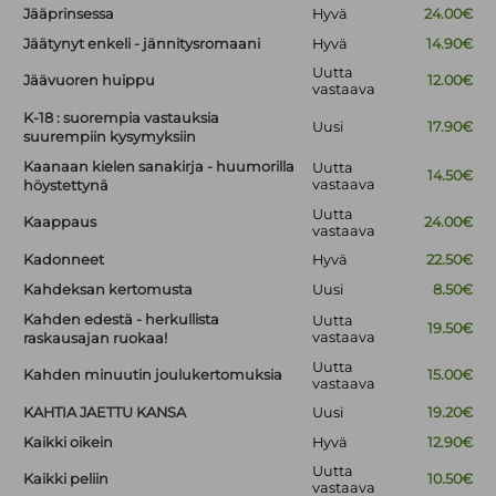
Jääprinsessa
Hyvä
24.00€
Jäätynyt enkeli - jännitysromaani
Hyvä
14.90€
Uutta
Jäävuoren huippu
12.00€
vastaava
K-18 : suorempia vastauksia
Uusi
17.90€
suurempiin kysymyksiin
Kaanaan kielen sanakirja - huumorilla
Uutta
14.50€
vastaava
höystettynä
Uutta
Kaappaus
24.00€
vastaava
Kadonneet
Hyvä
22.50€
Kahdeksan kertomusta
Uusi
8.50€
Kahden edestä - herkullista
Uutta
19.50€
vastaava
raskausajan ruokaa!
Uutta
Kahden minuutin joulukertomuksia
15.00€
vastaava
KAHTIA JAETTU KANSA
Uusi
19.20€
Kaikki oikein
Hyvä
12.90€
Uutta
Kaikki peliin
10.50€
vastaava