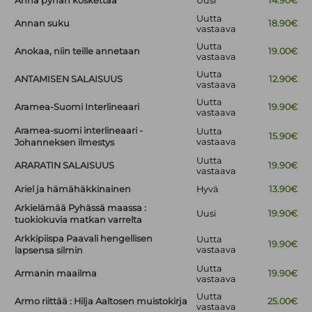
Anna pyhän koskettaa
Uusi
14.90€
Uutta
Annan suku
18.90€
vastaava
Uutta
Anokaa, niin teille annetaan
19.00€
vastaava
Uutta
ANTAMISEN SALAISUUS
12.90€
vastaava
Uutta
Aramea-Suomi Interlineaari
19.90€
vastaava
Aramea-suomi interlineaari -
Uutta
15.90€
vastaava
Johanneksen ilmestys
Uutta
ARARATIN SALAISUUS
19.90€
vastaava
Ariel ja hämähäkkinainen
Hyvä
13.90€
Arkielämää Pyhässä maassa :
Uusi
19.90€
tuokiokuvia matkan varrelta
Arkkipiispa Paavali hengellisen
Uutta
19.90€
vastaava
lapsensa silmin
Uutta
Armanin maailma
19.90€
vastaava
Uutta
Armo riittää : Hilja Aaltosen muistokirja
25.00€
vastaava