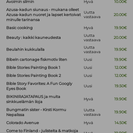
Avoimin silmin
Hyvä
10.00€
Azusa-kadun siunaus - mukana olleet
Uutta
Azusa-kadun nuoret ja lapset kertoivat
20.00€
vastaava
minulle tarinansa
Basic cooking
Hyvä
19.90€
Uutta
Beauty : kaikki kauneudesta
20.00€
vastaava
Uutta
Beulahin kukkulalla
19.90€
vastaava
Bibeln cartonage fiskmotiv liten
Uusi
19.90€
Bible Stories Painting Book 1
Uusi
12.00€
Bible Stories Painting Book 2
Uusi
12.00€
Bible Story Favorites: A Fun Googly
Uusi
19.50€
Eyes Book
BIKINIRAJATAPAUS ja muita
Hyvä
19.90€
sinkkuelämän iloja
Bungmatin sister - Kirsti Kormu
Uutta
19.90€
vastaava
Nepalissa
Colorado Avenue
Hyvä
14.50€
Come to Finland - julisteita & matkoja