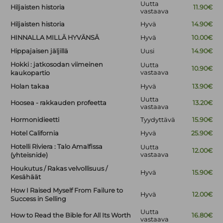
Uutta
Hiljaisten historia
11.90€
vastaava
Hiljaisten historia
Hyvä
14.90€
HINNALLA MILLÄ HYVÄNSÄ
Hyvä
10.00€
Hippajaisen jäljillä
Uusi
14.90€
Hokki : jatkosodan viimeinen
Uutta
10.90€
vastaava
kaukopartio
Holan takaa
Hyvä
13.90€
Uutta
Hoosea - rakkauden profeetta
13.20€
vastaava
Hormonidieetti
Tyydyttävä
15.90€
Hotel California
Hyvä
25.90€
Hotelli Riviera : Talo Amalfissa
Uutta
12.00€
vastaava
(yhteisnide)
Houkutus / Rakas velvollisuus /
Hyvä
15.90€
Kesähäät
How I Raised Myself From Failure to
Hyvä
12.00€
Success in Selling
Uutta
How to Read the Bible for All Its Worth
16.80€
vastaava