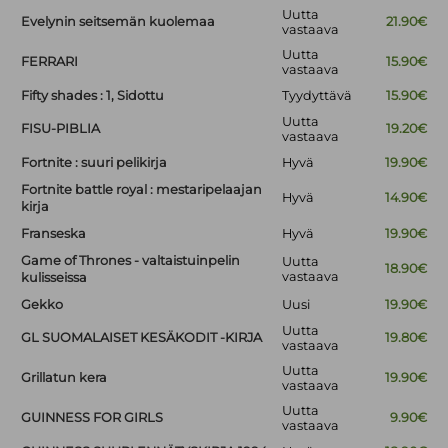
Uutta
Evelynin seitsemän kuolemaa
21.90€
vastaava
Uutta
FERRARI
15.90€
vastaava
Fifty shades : 1, Sidottu
Tyydyttävä
15.90€
Uutta
FISU-PIBLIA
19.20€
vastaava
Fortnite : suuri pelikirja
Hyvä
19.90€
Fortnite battle royal : mestaripelaajan
Hyvä
14.90€
kirja
Franseska
Hyvä
19.90€
Game of Thrones - valtaistuinpelin
Uutta
18.90€
vastaava
kulisseissa
Gekko
Uusi
19.90€
Uutta
GL SUOMALAISET KESÄKODIT -KIRJA
19.80€
vastaava
Uutta
Grillatun kera
19.90€
vastaava
Uutta
GUINNESS FOR GIRLS
9.90€
vastaava