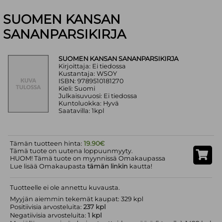
SUOMEN KANSAN
SANANPARSIKIRJA
SUOMEN KANSAN SANANPARSIKIRJA
Kirjoittaja: Ei tiedossa
Kustantaja: WSOY
ISBN: 9789510181270
Kieli: Suomi
Julkaisuvuosi: Ei tiedossa
Kuntoluokka: Hyvä
Saatavilla: 1kpl
Tämän tuotteen hinta:
19.90€
Tämä tuote on uutena loppuunmyyty.
HUOM! Tämä tuote on myynnissä Omakaupassa
Lue lisää Omakaupasta
tämän linkin
kautta!
Tuotteelle ei ole annettu kuvausta.
Myyjän aiemmin tekemät kaupat: 329 kpl
Positiivisia arvosteluita:
237 kpl
Negatiivisia arvosteluita:
1 kpl