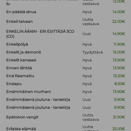
12.00€
vastaava
liv
En päästä sinua
Hyvä
14.00€
Uutta
Enkeli taivaan
22.00€
vastaava
ENKELIN ÄÄNIN - ERI ESITTÄJIÄ 3CD
Uusi
14.90€
(CD)
Enkelipölyä
Hyvä
11.90€
Enkelit ja demonit
Tyydyttävä
15.00€
Enkelit kanssasi
Hyvä
13.90€
Ennen lähtöä
Hyvä
13.90€
Ensi Raamattu
Hyvä
13.20€
Ensiapu
Hyvä
8.50€
Ensimmäinen murhani
Hyvä
13.90€
Ensimmäisenä jouluna - tarrakirja
Uusi
9.90€
Ensimmäisenä jouluna - tarrakirja
Uusi
9.90€
Uutta
Epätoivon vangit
21.90€
vastaava
Uutta
Erilaista elämää
25.00€