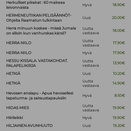
Herkulliset piirakat : 60 makeaa
Hyvä
18.90€
leivonnaista
HERMENEUTIIKAN PELISÄÄNNÖT-
Uusi
20.00€
Ohjeita Raamatun tulkintaan
Herra minuun koskee - missä Jumala
Uutta
18.00€
vastaava
on silloin kun vanhurskas kärsii?
Uutta
HERRA NIILO
17.90€
vastaava
HERRA NIILO
Hyvä
17.90€
HESSU KISSALA. VASTAKOHDAT.
Uutta
13.90€
vastaava
PALAPELIKIRJA
HETKIÄ
Uusi
10.20€
Uutta
HETKIÄ
14.90€
vastaava
Hevosen ensiapu - Apua hevosellesi
Hyvä
8.50€
tapaturma- ja sairaustapauksiin
Uutta
HIDAS MIES
19.90€
vastaava
Hiirileikki
Hyvä
19.90€
HILJAINEN AVUNHUUTO
Uusi
19.20€