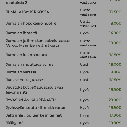
23.50€
vastaava
opetuksia 2
Uutta
JUMALA KÄY KIRKOSSA
19.50€
vastaava
Uutta
Jumalan hoitokeino huolille
18.00€
vastaava
Jumalan ihmeitä
Hyvä
14.90€
Jumalan ja ihmisten palveluksessa:
Uutta
19.90€
vastaava
Veikko Mannisen elämäkerta
Uutta
Jumalan koko sota-asu
10.50€
vastaava
Jumalan muuttava voima
Uusi
18.00€
Jumalan varassa
Hyvä
9.90€
Juokse poika juokse
Uusi
10.50€
Juustokakut : 60 suussasulavaa
Hyvä
18.90€
leivonnaista
JYVÄSKYLÄN KAUPPAKATU
Hyvä
29.90€
Jyväskylän seutu - Ihmistä varten
Hyvä
18.90€
Jättijuhla : jouluenkelin tarinat
Hyvä
17.90€
Jääkylmä
Hyvä
19.90€