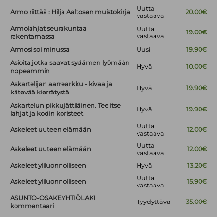
Uutta
Armo riittää : Hilja Aaltosen muistokirja
20.00€
vastaava
Armolahjat seurakuntaa
Uutta
19.00€
vastaava
rakentamassa
Armosi soi minussa
Uusi
19.90€
Asioita jotka saavat sydämen lyömään
Hyvä
10.00€
nopeammin
Askartelijan aarrearkku - kivaa ja
Hyvä
19.90€
kätevää kierrätystä
Askartelun pikkujättiläinen. Tee itse
Hyvä
19.90€
lahjat ja kodin koristeet
Uutta
Askeleet uuteen elämään
12.00€
vastaava
Uutta
Askeleet uuteen elämään
12.00€
vastaava
Askeleet yliluonnolliseen
Hyvä
13.20€
Uutta
Askeleet yliluonnolliseen
15.90€
vastaava
ASUNTO-OSAKEYHTIÖLAKI
Tyydyttävä
35.00€
kommentaari