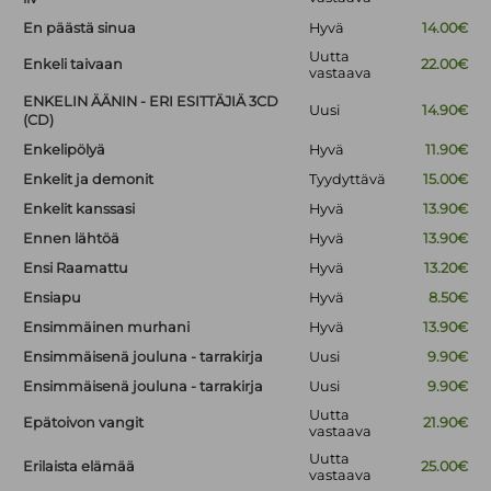
En päästä sinua
Hyvä
14.00€
Uutta
Enkeli taivaan
22.00€
vastaava
ENKELIN ÄÄNIN - ERI ESITTÄJIÄ 3CD
Uusi
14.90€
(CD)
Enkelipölyä
Hyvä
11.90€
Enkelit ja demonit
Tyydyttävä
15.00€
Enkelit kanssasi
Hyvä
13.90€
Ennen lähtöä
Hyvä
13.90€
Ensi Raamattu
Hyvä
13.20€
Ensiapu
Hyvä
8.50€
Ensimmäinen murhani
Hyvä
13.90€
Ensimmäisenä jouluna - tarrakirja
Uusi
9.90€
Ensimmäisenä jouluna - tarrakirja
Uusi
9.90€
Uutta
Epätoivon vangit
21.90€
vastaava
Uutta
Erilaista elämää
25.00€
vastaava