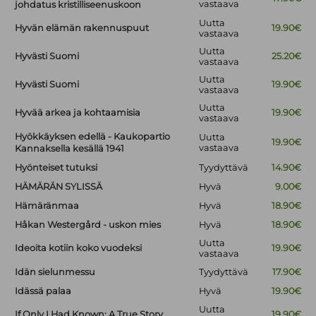
vastaava
johdatus kristilliseenuskoon
Uutta
Hyvän elämän rakennuspuut
19.90€
vastaava
Uutta
Hyvästi Suomi
25.20€
vastaava
Uutta
Hyvästi Suomi
19.90€
vastaava
Uutta
Hyvää arkea ja kohtaamisia
19.90€
vastaava
Hyökkäyksen edellä - Kaukopartio
Uutta
19.90€
vastaava
Kannaksella kesällä 1941
Hyönteiset tutuksi
Tyydyttävä
14.90€
HÄMÄRÄN SYLISSÄ
Hyvä
9.00€
Hämäränmaa
Hyvä
18.90€
Håkan Westergård - uskon mies
Hyvä
18.90€
Uutta
Ideoita kotiin koko vuodeksi
19.90€
vastaava
Idän sielunmessu
Tyydyttävä
17.90€
Idässä palaa
Hyvä
19.90€
Uutta
If Only I Had Known: A True Story
19.90€