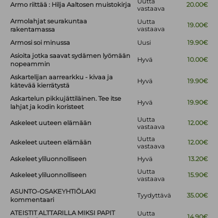
Uutta
Armo riittää : Hilja Aaltosen muistokirja
20.00€
vastaava
Armolahjat seurakuntaa
Uutta
19.00€
vastaava
rakentamassa
Armosi soi minussa
Uusi
19.90€
Asioita jotka saavat sydämen lyömään
Hyvä
10.00€
nopeammin
Askartelijan aarrearkku - kivaa ja
Hyvä
19.90€
kätevää kierrätystä
Askartelun pikkujättiläinen. Tee itse
Hyvä
19.90€
lahjat ja kodin koristeet
Uutta
Askeleet uuteen elämään
12.00€
vastaava
Uutta
Askeleet uuteen elämään
12.00€
vastaava
Askeleet yliluonnolliseen
Hyvä
13.20€
Uutta
Askeleet yliluonnolliseen
15.90€
vastaava
ASUNTO-OSAKEYHTIÖLAKI
Tyydyttävä
35.00€
kommentaari
ATEISTIT ALTTARILLA MIKSI PAPIT
Uutta
14.90€