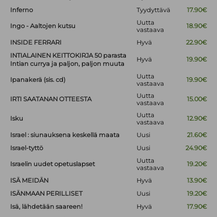
Inferno
Tyydyttävä
17.90€
Uutta
Ingo - Aaltojen kutsu
18.90€
vastaava
INSIDE FERRARI
Hyvä
22.90€
INTIALAINEN KEITTOKIRJA 50 parasta
Hyvä
19.90€
Intian currya ja paljon, paljon muuta
Uutta
Ipanakerä (sis. cd)
19.90€
vastaava
Uutta
IRTI SAATANAN OTTEESTA
15.00€
vastaava
Uutta
Isku
12.90€
vastaava
Israel : siunauksena keskellä maata
Uusi
21.60€
Israel-tyttö
Uusi
24.90€
Uutta
Israelin uudet opetuslapset
19.20€
vastaava
ISÄ MEIDÄN
Hyvä
13.90€
ISÄNMAAN PERILLISET
Uusi
19.20€
Isä, lähdetään saareen!
Hyvä
17.90€