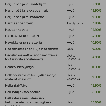
Harjunpää ja kiusantekijät
Hyvä
12.90€
Harjunpää ja rakkauden lait
Hyvä
13.90€
Harjunpää ja rautahuone
Hyvä
19.90€
Harmaat pantterit
Tyydyttävä
13.90€
Haudankaivaja
Hyvä
14.90€
HAUDASTA KOHTUUN
Hyvä
14.90€
Havukka-ahon ajattelija
Hyvä
10.90€
Hedelmäistä : herkkuja hedelmistä
Uusi
19.90€
Hedelmäsalaattia : moniravinteisia
Uutta
14.90€
vastaava
tositarinoita arkielämästä
Uutta
Heikkouden ylistys
11.90€
vastaava
Hellapoliisi makeilee - jälkiruoat ja
Uutta
19.90€
vastaava
makeat välipalat
Helluntai-Toivo
Hyvä
15.90€
Helluntaijakson postilla
Hyvä
18.90€
Helluntailainen : klassisen
helluntailaisuuden teologinen
Uusi
15.90€