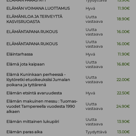
ELÄMÄN PARAS NYT
Tyydyttävä
15.90€
ELÄMÄN VOIMANA LUOTTAMUS
Hyvä
11.90€
ELÄMÄNILOA JA TERVEYTTÄ
Uutta
18.90€
vastaava
KASVISRUOASTA
Uutta
ELÄMÄNTAPANA RUKOUS
16.00€
vastaava
Uutta
ELÄMÄNTAPANA RUKOUS
16.00€
vastaava
Eläintarhassa
Hyvä
11.90€
Uutta
Elämä jota kaipaan
16.80€
vastaava
Elämä Kuninkaan perheessä -
Uutta
löytöretki etuoikeuksiisi Jumalan
22.00€
vastaava
poikana ja tyttärenä
Elämän etsintä avaruudesta
Hyvä
22.50€
Elämän makuinen messu : Tuomas-
Uutta
vuodet Tampereella vuodesta 1990
24.90€
vastaava
alkaen
Uutta
Elämän mittainen lukupiiri
13.90€
vastaava
Elämän paras aika
Tyydyttävä
13.00€