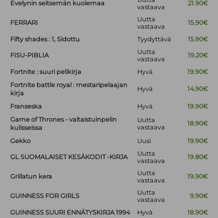
Evelynin seitsemän kuolemaa
21.90€
vastaava
Uutta
FERRARI
15.90€
vastaava
Fifty shades : 1, Sidottu
Tyydyttävä
15.90€
Uutta
FISU-PIBLIA
19.20€
vastaava
Fortnite : suuri pelikirja
Hyvä
19.90€
Fortnite battle royal : mestaripelaajan
Hyvä
14.90€
kirja
Franseska
Hyvä
19.90€
Game of Thrones - valtaistuinpelin
Uutta
18.90€
vastaava
kulisseissa
Gekko
Uusi
19.90€
Uutta
GL SUOMALAISET KESÄKODIT -KIRJA
19.80€
vastaava
Uutta
Grillatun kera
19.90€
vastaava
Uutta
GUINNESS FOR GIRLS
9.90€
vastaava
GUINNESS SUURI ENNÄTYSKIRJA 1994
Hyvä
18.90€