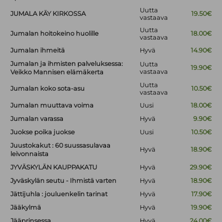
Uutta
JUMALA KÄY KIRKOSSA
19.50€
vastaava
Uutta
Jumalan hoitokeino huolille
18.00€
vastaava
Jumalan ihmeitä
Hyvä
14.90€
Jumalan ja ihmisten palveluksessa:
Uutta
19.90€
vastaava
Veikko Mannisen elämäkerta
Uutta
Jumalan koko sota-asu
10.50€
vastaava
Jumalan muuttava voima
Uusi
18.00€
Jumalan varassa
Hyvä
9.90€
Juokse poika juokse
Uusi
10.50€
Juustokakut : 60 suussasulavaa
Hyvä
18.90€
leivonnaista
JYVÄSKYLÄN KAUPPAKATU
Hyvä
29.90€
Jyväskylän seutu - Ihmistä varten
Hyvä
18.90€
Jättijuhla : jouluenkelin tarinat
Hyvä
17.90€
Jääkylmä
Hyvä
19.90€
Jääprinsessa
Hyvä
24.00€