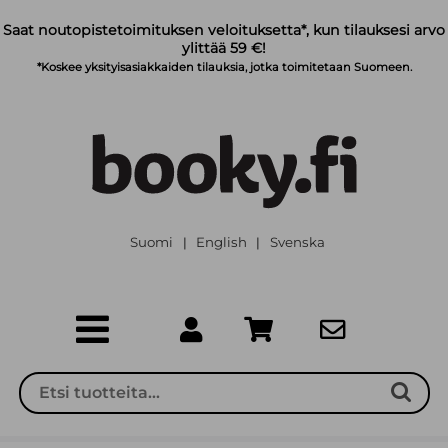
Siirry pääsisältöön
Saat noutopistetoimituksen veloituksetta*, kun tilauksesi arvo
ylittää 59 €!
*Koskee yksityisasiakkaiden tilauksia, jotka toimitetaan Suomeen.
Suomi
English
Svenska
|
|