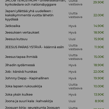
JACOB TENGSTRÖM - universitetsman,
Uutta
29.90€
vastaava
kyrkoledare och nationsbyggare
Japani yllättää yhä uudelleen :
Uutta
kaksikymmentä vuotta lähetin
22.00€
vastaava
kyydissä
Jatkoaika
Hyvä
14.90€
Jeesuksen vertaukset
Hyvä
18.90€
Jeesus kutsuu
Uusi
15.90€
Uutta
JEESUS PARAS YSTÄVÄ - käännä esiin
11.90€
vastaava
Uutta
Jeesus tapaa ihmisiä
15.00€
vastaava
Jihadin sydämessä
Hyvä
18.90€
Job : kärsivä hurskas
Hyvä
22.00€
Johnny Depp - Kapinallinen
Hyvä
19.90€
Uutta
Joka lapsen rukouskirja
10.00€
vastaava
Joka yksin kulkee
Hyvä
13.90€
Joona ja suuri kala : kahvakirja
Uusi
8.90€
Joosuan kirja : seurakunta Joosuan
Uutta