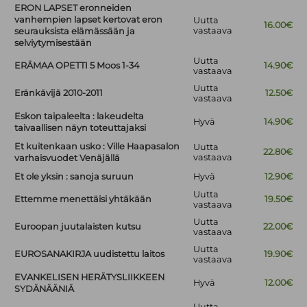
ERON LAPSET eronneiden
vanhempien lapset kertovat eron
Uutta
16.00€
vastaava
seurauksista elämässään ja
selviytymisestään
Uutta
ERÄMAA OPETTI 5 Moos 1-34
14.90€
vastaava
Uutta
Eränkävijä 2010-2011
12.50€
vastaava
Eskon taipaleelta : lakeudelta
Hyvä
14.90€
taivaallisen näyn toteuttajaksi
Et kuitenkaan usko : Ville Haapasalon
Uutta
22.80€
vastaava
varhaisvuodet Venäjällä
Et ole yksin : sanoja suruun
Hyvä
12.90€
Uutta
Ettemme menettäisi yhtäkään
19.50€
vastaava
Uutta
Euroopan juutalaisten kutsu
22.00€
vastaava
Uutta
EUROSANAKIRJA uudistettu laitos
19.90€
vastaava
EVANKELISEN HERÄTYSLIIKKEEN
Hyvä
12.00€
SYDÄNÄÄNIÄ
Uutta