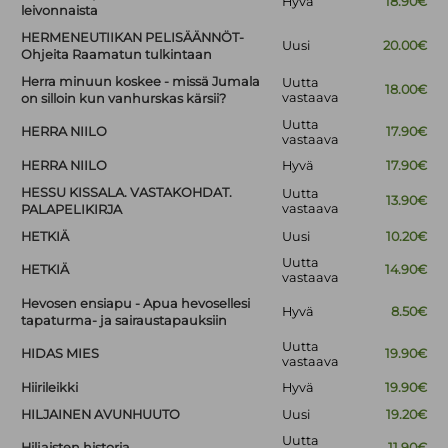
Hyvä
18.90€
leivonnaista
HERMENEUTIIKAN PELISÄÄNNÖT-
Uusi
20.00€
Ohjeita Raamatun tulkintaan
Herra minuun koskee - missä Jumala
Uutta
18.00€
vastaava
on silloin kun vanhurskas kärsii?
Uutta
HERRA NIILO
17.90€
vastaava
HERRA NIILO
Hyvä
17.90€
HESSU KISSALA. VASTAKOHDAT.
Uutta
13.90€
vastaava
PALAPELIKIRJA
HETKIÄ
Uusi
10.20€
Uutta
HETKIÄ
14.90€
vastaava
Hevosen ensiapu - Apua hevosellesi
Hyvä
8.50€
tapaturma- ja sairaustapauksiin
Uutta
HIDAS MIES
19.90€
vastaava
Hiirileikki
Hyvä
19.90€
HILJAINEN AVUNHUUTO
Uusi
19.20€
Uutta
Hiljaisten historia
11.90€