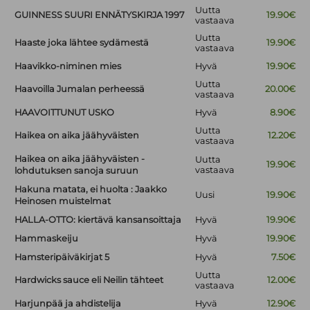
Uutta
GUINNESS SUURI ENNÄTYSKIRJA 1997
19.90€
vastaava
Uutta
Haaste joka lähtee sydämestä
19.90€
vastaava
Haavikko-niminen mies
Hyvä
19.90€
Uutta
Haavoilla Jumalan perheessä
20.00€
vastaava
HAAVOITTUNUT USKO
Hyvä
8.90€
Uutta
Haikea on aika jäähyväisten
12.20€
vastaava
Haikea on aika jäähyväisten -
Uutta
19.90€
vastaava
lohdutuksen sanoja suruun
Hakuna matata, ei huolta : Jaakko
Uusi
19.90€
Heinosen muistelmat
HALLA-OTTO: kiertävä kansansoittaja
Hyvä
19.90€
Hammaskeiju
Hyvä
19.90€
Hamsteripäiväkirjat 5
Hyvä
7.50€
Uutta
Hardwicks sauce eli Neilin tähteet
12.00€
vastaava
Harjunpää ja ahdistelija
Hyvä
12.90€