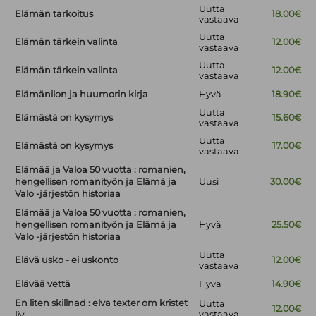
Uutta
Elämän tarkoitus
18.00€
vastaava
Uutta
Elämän tärkein valinta
12.00€
vastaava
Uutta
Elämän tärkein valinta
12.00€
vastaava
Elämänilon ja huumorin kirja
Hyvä
18.90€
Uutta
Elämästä on kysymys
15.60€
vastaava
Uutta
Elämästä on kysymys
17.00€
vastaava
Elämää ja Valoa 50 vuotta : romanien,
hengellisen romanityön ja Elämä ja
Uusi
30.00€
Valo -järjestön historiaa
Elämää ja Valoa 50 vuotta : romanien,
hengellisen romanityön ja Elämä ja
Hyvä
25.50€
Valo -järjestön historiaa
Uutta
Elävä usko - ei uskonto
12.00€
vastaava
Elävää vettä
Hyvä
14.90€
En liten skillnad : elva texter om kristet
Uutta
12.00€
vastaava
liv