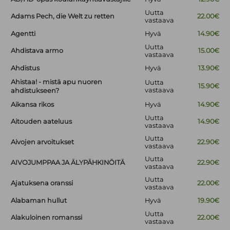
Uutta
Adams Pech, die Welt zu retten
22.00€
vastaava
Agentti
Hyvä
14.90€
Uutta
Ahdistava armo
15.00€
vastaava
Ahdistus
Hyvä
13.90€
Ahistaa! - mistä apu nuoren
Uutta
15.90€
vastaava
ahdistukseen?
Aikansa rikos
Hyvä
14.90€
Uutta
Aitouden aateluus
14.90€
vastaava
Uutta
Aivojen arvoitukset
22.90€
vastaava
Uutta
AIVOJUMPPAA JA ÄLYPÄHKINÖITÄ
22.90€
vastaava
Uutta
Ajatuksena oranssi
22.00€
vastaava
Alabaman hullut
Hyvä
19.90€
Uutta
Alakuloinen romanssi
22.00€
vastaava