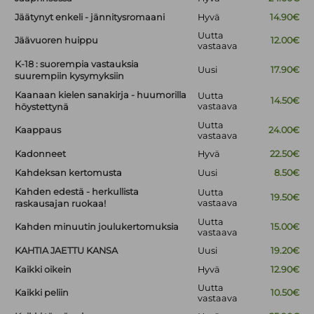
Jäätynyt enkeli - jännitysromaani
Hyvä
14.90€
Uutta
Jäävuoren huippu
12.00€
vastaava
K-18 : suorempia vastauksia
Uusi
17.90€
suurempiin kysymyksiin
Kaanaan kielen sanakirja - huumorilla
Uutta
14.50€
vastaava
höystettynä
Uutta
Kaappaus
24.00€
vastaava
Kadonneet
Hyvä
22.50€
Kahdeksan kertomusta
Uusi
8.50€
Kahden edestä - herkullista
Uutta
19.50€
vastaava
raskausajan ruokaa!
Uutta
Kahden minuutin joulukertomuksia
15.00€
vastaava
KAHTIA JAETTU KANSA
Uusi
19.20€
Kaikki oikein
Hyvä
12.90€
Uutta
Kaikki peliin
10.50€
vastaava