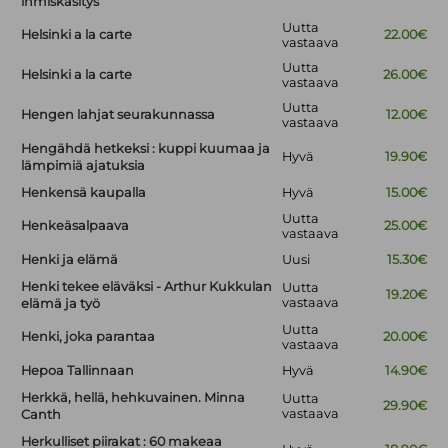
ihmiskäsitys
Uutta
Helsinki a la carte
22.00€
vastaava
Uutta
Helsinki a la carte
26.00€
vastaava
Uutta
Hengen lahjat seurakunnassa
12.00€
vastaava
Hengähdä hetkeksi : kuppi kuumaa ja
Hyvä
19.90€
lämpimiä ajatuksia
Henkensä kaupalla
Hyvä
15.00€
Uutta
Henkeäsalpaava
25.00€
vastaava
Henki ja elämä
Uusi
15.30€
Henki tekee eläväksi - Arthur Kukkulan
Uutta
19.20€
vastaava
elämä ja työ
Uutta
Henki, joka parantaa
20.00€
vastaava
Hepoa Tallinnaan
Hyvä
14.90€
Herkkä, hellä, hehkuvainen. Minna
Uutta
29.90€
vastaava
Canth
Herkulliset piirakat : 60 makeaa