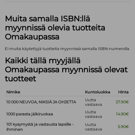
Muita samalla ISBN:llä
myynnissä olevia tuotteita
Omakaupassa
Ei muita käytettyjä tuotteita myynnissä samalla ISBN-numerolla.
Kaikki tällä myyjällä
Omakaupassa myynnissä olevat
tuotteet
Nimike
Kuntoluokka
Hinta
Uutta
10 000 NEUVOA, NIKSIÄ JA OHJETTA
27.90€
vastaava
Uutta
1000 parasta jälkiruokaa
14.90€
vastaava
101 kysymystä ja vastausta lapsille -
Uutta
5.90€
vastaava
ihminen