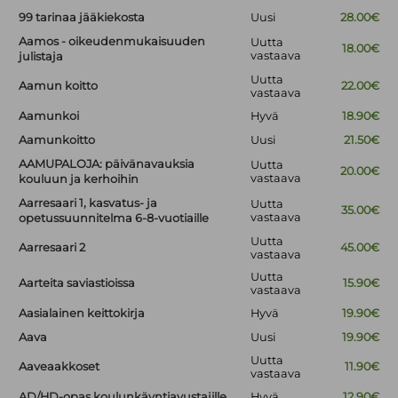
99 tarinaa jääkiekosta
Uusi
28.00€
Aamos - oikeudenmukaisuuden
Uutta
18.00€
vastaava
julistaja
Uutta
Aamun koitto
22.00€
vastaava
Aamunkoi
Hyvä
18.90€
Aamunkoitto
Uusi
21.50€
AAMUPALOJA: päivänavauksia
Uutta
20.00€
vastaava
kouluun ja kerhoihin
Aarresaari 1, kasvatus- ja
Uutta
35.00€
vastaava
opetussuunnitelma 6-8-vuotiaille
Uutta
Aarresaari 2
45.00€
vastaava
Uutta
Aarteita saviastioissa
15.90€
vastaava
Aasialainen keittokirja
Hyvä
19.90€
Aava
Uusi
19.90€
Uutta
Aaveaakkoset
11.90€
vastaava
AD/HD-opas koulunkäyntiavustajille
Hyvä
12.90€