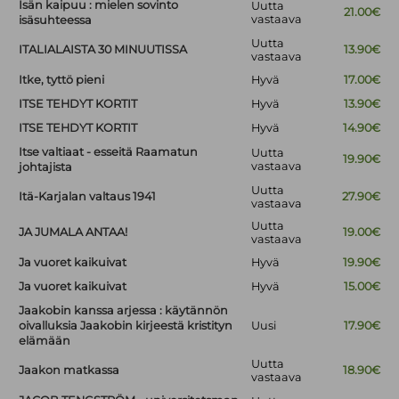
Isän kaipuu : mielen sovinto
Uutta
21.00€
vastaava
isäsuhteessa
Uutta
ITALIALAISTA 30 MINUUTISSA
13.90€
vastaava
Itke, tyttö pieni
Hyvä
17.00€
ITSE TEHDYT KORTIT
Hyvä
13.90€
ITSE TEHDYT KORTIT
Hyvä
14.90€
Itse valtiaat - esseitä Raamatun
Uutta
19.90€
vastaava
johtajista
Uutta
Itä-Karjalan valtaus 1941
27.90€
vastaava
Uutta
JA JUMALA ANTAA!
19.00€
vastaava
Ja vuoret kaikuivat
Hyvä
19.90€
Ja vuoret kaikuivat
Hyvä
15.00€
Jaakobin kanssa arjessa : käytännön
oivalluksia Jaakobin kirjeestä kristityn
Uusi
17.90€
elämään
Uutta
Jaakon matkassa
18.90€
vastaava