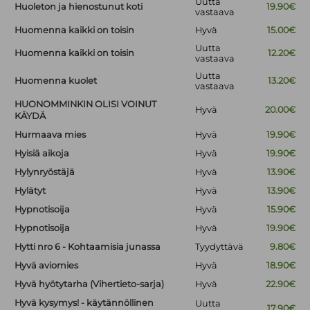
Uutta
Huoleton ja hienostunut koti
19.90€
vastaava
Huomenna kaikki on toisin
Hyvä
15.00€
Uutta
Huomenna kaikki on toisin
12.20€
vastaava
Uutta
Huomenna kuolet
13.20€
vastaava
HUONOMMINKIN OLISI VOINUT
Hyvä
20.00€
KÄYDÄ
Hurmaava mies
Hyvä
19.90€
Hyisiä aikoja
Hyvä
19.90€
Hylynryöstäjä
Hyvä
13.90€
Hylätyt
Hyvä
13.90€
Hypnotisoija
Hyvä
15.90€
Hypnotisoija
Hyvä
19.90€
Hytti nro 6 - Kohtaamisia junassa
Tyydyttävä
9.80€
Hyvä aviomies
Hyvä
18.90€
Hyvä hyötytarha (Vihertieto-sarja)
Hyvä
22.90€
Hyvä kysymys! - käytännöllinen
Uutta
17.90€