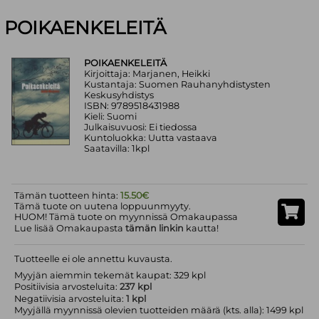
POIKAENKELEITÄ
POIKAENKELEITÄ
Kirjoittaja: Marjanen, Heikki
Kustantaja: Suomen Rauhanyhdistysten
Keskusyhdistys
ISBN: 9789518431988
Kieli: Suomi
Julkaisuvuosi: Ei tiedossa
Kuntoluokka: Uutta vastaava
Saatavilla: 1kpl
Tämän tuotteen hinta:
15.50€
Tämä tuote on uutena loppuunmyyty.
HUOM! Tämä tuote on myynnissä Omakaupassa
Lue lisää Omakaupasta
tämän linkin
kautta!
Tuotteelle ei ole annettu kuvausta.
Myyjän aiemmin tekemät kaupat: 329 kpl
Positiivisia arvosteluita:
237 kpl
Negatiivisia arvosteluita:
1 kpl
Myyjällä myynnissä olevien tuotteiden määrä (kts. alla): 1499 kpl