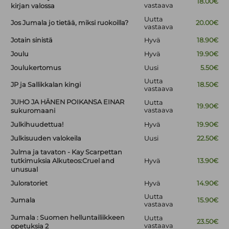
18.00€
vastaava
kirjan valossa
Uutta
Jos Jumala jo tietää, miksi ruokoilla?
20.00€
vastaava
Jotain sinistä
Hyvä
18.90€
Joulu
Hyvä
19.90€
Joulukertomus
Uusi
5.50€
Uutta
JP ja Sallikkalan kingi
18.50€
vastaava
JUHO JA HÄNEN POIKANSA EINAR
Uutta
19.90€
vastaava
sukuromaani
Julkihuudettua!
Hyvä
19.90€
Julkisuuden valokeila
Uusi
22.50€
Julma ja tavaton - Kay Scarpettan
tutkimuksia Alkuteos:Cruel and
Hyvä
13.90€
unusual
Juloratoriet
Hyvä
14.90€
Uutta
Jumala
15.90€
vastaava
Jumala : Suomen helluntailiikkeen
Uutta
23.50€
vastaava
opetuksia 2