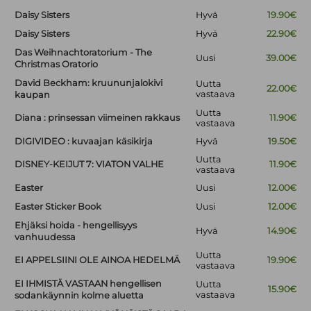
Daisy Sisters
Hyvä
19.90€
Daisy Sisters
Hyvä
22.90€
Das Weihnachtoratorium - The
Uusi
39.00€
Christmas Oratorio
David Beckham: kruununjalokivi
Uutta
22.00€
vastaava
kaupan
Uutta
Diana : prinsessan viimeinen rakkaus
11.90€
vastaava
DIGIVIDEO : kuvaajan käsikirja
Hyvä
19.50€
Uutta
DISNEY-KEIJUT 7: VIATON VALHE
11.90€
vastaava
Easter
Uusi
12.00€
Easter Sticker Book
Uusi
12.00€
Ehjäksi hoida - hengellisyys
Hyvä
14.90€
vanhuudessa
Uutta
EI APPELSIINI OLE AINOA HEDELMÄ
19.90€
vastaava
EI IHMISTÄ VASTAAN hengellisen
Uutta
15.90€
vastaava
sodankäynnin kolme aluetta