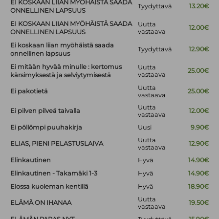
EI KOSKAAN LIIAN MYÖHÄISTÄ SAADA
Tyydyttävä
13.20€
ONNELLINEN LAPSUUS
EI KOSKAAN LIIAN MYÖHÄISTÄ SAADA
Uutta
12.00€
vastaava
ONNELLINEN LAPSUUS
Ei koskaan liian myöhäistä saada
Tyydyttävä
12.90€
onnellinen lapsuus
Ei mitään hyvää minulle : kertomus
Uutta
25.00€
vastaava
kärsimyksestä ja selviytymisestä
Uutta
Ei pakotietä
25.00€
vastaava
Uutta
Ei pilven pilveä taivalla
12.00€
vastaava
Ei pöllömpi puuhakirja
Uusi
9.90€
Uutta
ELIAS, PIENI PELASTUSLAIVA
12.90€
vastaava
Elinkautinen
Hyvä
14.90€
Elinkautinen - Takamäki 1-3
Hyvä
14.90€
Elossa kuoleman kentillä
Hyvä
18.90€
Uutta
ELÄMÄ ON IHANAA
19.50€
vastaava