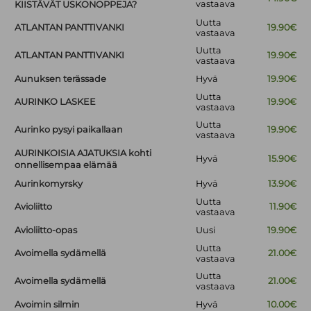
vastaava
KIISTÄVÄT USKONOPPEJA?
Uutta
ATLANTAN PANTTIVANKI
19.90€
vastaava
Uutta
ATLANTAN PANTTIVANKI
19.90€
vastaava
Aunuksen terässade
Hyvä
19.90€
Uutta
AURINKO LASKEE
19.90€
vastaava
Uutta
Aurinko pysyi paikallaan
19.90€
vastaava
AURINKOISIA AJATUKSIA kohti
Hyvä
15.90€
onnellisempaa elämää
Aurinkomyrsky
Hyvä
13.90€
Uutta
Avioliitto
11.90€
vastaava
Avioliitto-opas
Uusi
19.90€
Uutta
Avoimella sydämellä
21.00€
vastaava
Uutta
Avoimella sydämellä
21.00€
vastaava
Avoimin silmin
Hyvä
10.00€