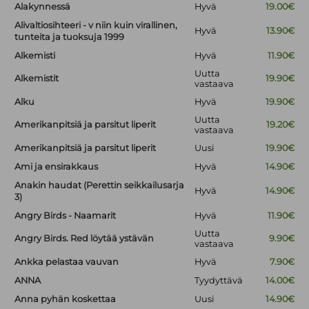
Alakynnessä
Hyvä
19.00€
Alivaltiosihteeri - v niin kuin virallinen,
Hyvä
13.90€
tunteita ja tuoksuja 1999
Alkemisti
Hyvä
11.90€
Uutta
Alkemistit
19.90€
vastaava
Alku
Hyvä
19.90€
Uutta
Amerikanpitsiä ja parsitut liperit
19.20€
vastaava
Amerikanpitsiä ja parsitut liperit
Uusi
19.90€
Ami ja ensirakkaus
Hyvä
14.90€
Anakin haudat (Perettin seikkailusarja
Hyvä
14.90€
3)
Angry Birds - Naamarit
Hyvä
11.90€
Uutta
Angry Birds. Red löytää ystävän
9.90€
vastaava
Ankka pelastaa vauvan
Hyvä
7.90€
ANNA
Tyydyttävä
14.00€
Anna pyhän koskettaa
Uusi
14.90€