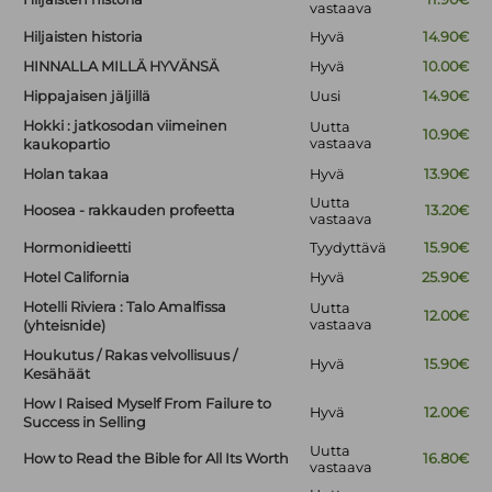
vastaava
Hiljaisten historia
Hyvä
14.90€
HINNALLA MILLÄ HYVÄNSÄ
Hyvä
10.00€
Hippajaisen jäljillä
Uusi
14.90€
Hokki : jatkosodan viimeinen
Uutta
10.90€
vastaava
kaukopartio
Holan takaa
Hyvä
13.90€
Uutta
Hoosea - rakkauden profeetta
13.20€
vastaava
Hormonidieetti
Tyydyttävä
15.90€
Hotel California
Hyvä
25.90€
Hotelli Riviera : Talo Amalfissa
Uutta
12.00€
vastaava
(yhteisnide)
Houkutus / Rakas velvollisuus /
Hyvä
15.90€
Kesähäät
How I Raised Myself From Failure to
Hyvä
12.00€
Success in Selling
Uutta
How to Read the Bible for All Its Worth
16.80€
vastaava