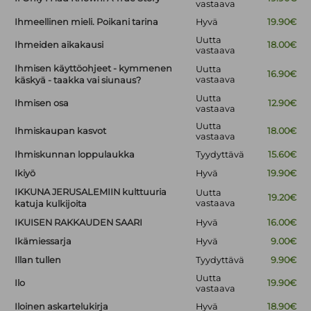
vastaava
Ihmeellinen mieli. Poikani tarina
Hyvä
19.90€
Uutta
Ihmeiden aikakausi
18.00€
vastaava
Ihmisen käyttöohjeet - kymmenen
Uutta
16.90€
vastaava
käskyä - taakka vai siunaus?
Uutta
Ihmisen osa
12.90€
vastaava
Uutta
Ihmiskaupan kasvot
18.00€
vastaava
Ihmiskunnan loppulaukka
Tyydyttävä
15.60€
Ikiyö
Hyvä
19.90€
IKKUNA JERUSALEMIIN kulttuuria
Uutta
19.20€
vastaava
katuja kulkijoita
IKUISEN RAKKAUDEN SAARI
Hyvä
16.00€
Ikämiessarja
Hyvä
9.00€
Illan tullen
Tyydyttävä
9.90€
Uutta
Ilo
19.90€
vastaava
Iloinen askartelukirja
Hyvä
18.90€