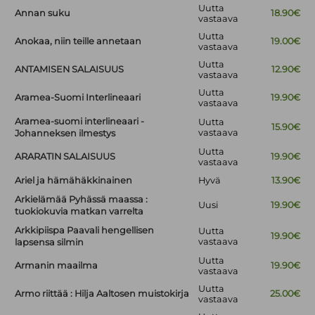
Uutta
Annan suku
18.90€
vastaava
Uutta
Anokaa, niin teille annetaan
19.00€
vastaava
Uutta
ANTAMISEN SALAISUUS
12.90€
vastaava
Uutta
Aramea-Suomi Interlineaari
19.90€
vastaava
Aramea-suomi interlineaari -
Uutta
15.90€
vastaava
Johanneksen ilmestys
Uutta
ARARATIN SALAISUUS
19.90€
vastaava
Ariel ja hämähäkkinainen
Hyvä
13.90€
Arkielämää Pyhässä maassa :
Uusi
19.90€
tuokiokuvia matkan varrelta
Arkkipiispa Paavali hengellisen
Uutta
19.90€
vastaava
lapsensa silmin
Uutta
Armanin maailma
19.90€
vastaava
Uutta
Armo riittää : Hilja Aaltosen muistokirja
25.00€
vastaava