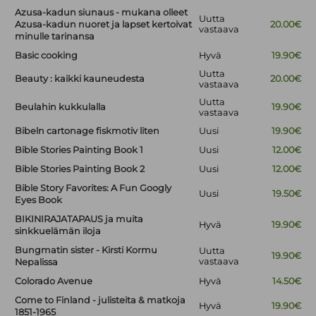
Azusa-kadun siunaus - mukana olleet
Uutta
Azusa-kadun nuoret ja lapset kertoivat
20.00€
vastaava
minulle tarinansa
Basic cooking
Hyvä
19.90€
Uutta
Beauty : kaikki kauneudesta
20.00€
vastaava
Uutta
Beulahin kukkulalla
19.90€
vastaava
Bibeln cartonage fiskmotiv liten
Uusi
19.90€
Bible Stories Painting Book 1
Uusi
12.00€
Bible Stories Painting Book 2
Uusi
12.00€
Bible Story Favorites: A Fun Googly
Uusi
19.50€
Eyes Book
BIKINIRAJATAPAUS ja muita
Hyvä
19.90€
sinkkuelämän iloja
Bungmatin sister - Kirsti Kormu
Uutta
19.90€
vastaava
Nepalissa
Colorado Avenue
Hyvä
14.50€
Come to Finland - julisteita & matkoja
Hyvä
19.90€
1851-1965