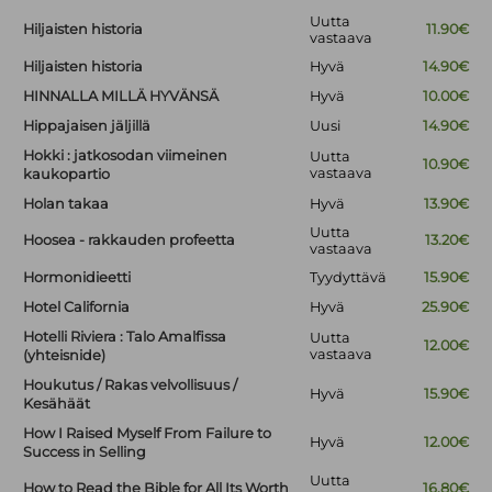
Uutta
Hiljaisten historia
11.90€
vastaava
Hiljaisten historia
Hyvä
14.90€
HINNALLA MILLÄ HYVÄNSÄ
Hyvä
10.00€
Hippajaisen jäljillä
Uusi
14.90€
Hokki : jatkosodan viimeinen
Uutta
10.90€
vastaava
kaukopartio
Holan takaa
Hyvä
13.90€
Uutta
Hoosea - rakkauden profeetta
13.20€
vastaava
Hormonidieetti
Tyydyttävä
15.90€
Hotel California
Hyvä
25.90€
Hotelli Riviera : Talo Amalfissa
Uutta
12.00€
vastaava
(yhteisnide)
Houkutus / Rakas velvollisuus /
Hyvä
15.90€
Kesähäät
How I Raised Myself From Failure to
Hyvä
12.00€
Success in Selling
Uutta
How to Read the Bible for All Its Worth
16.80€