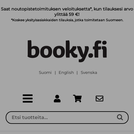
Siirry pääsisältöön
Saat noutopistetoimituksen veloituksetta*, kun tilauksesi arvo
ylittää 59 €!
*Koskee yksityisasiakkaiden tilauksia, jotka toimitetaan Suomeen.
Suomi
English
Svenska
|
|