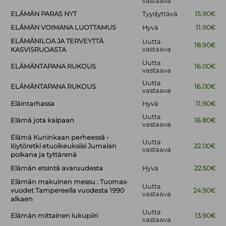
vastaava
ELÄMÄN PARAS NYT
Tyydyttävä
15.90€
ELÄMÄN VOIMANA LUOTTAMUS
Hyvä
11.90€
ELÄMÄNILOA JA TERVEYTTÄ
Uutta
18.90€
vastaava
KASVISRUOASTA
Uutta
ELÄMÄNTAPANA RUKOUS
16.00€
vastaava
Uutta
ELÄMÄNTAPANA RUKOUS
16.00€
vastaava
Eläintarhassa
Hyvä
11.90€
Uutta
Elämä jota kaipaan
16.80€
vastaava
Elämä Kuninkaan perheessä -
Uutta
löytöretki etuoikeuksiisi Jumalan
22.00€
vastaava
poikana ja tyttärenä
Elämän etsintä avaruudesta
Hyvä
22.50€
Elämän makuinen messu : Tuomas-
Uutta
vuodet Tampereella vuodesta 1990
24.90€
vastaava
alkaen
Uutta
Elämän mittainen lukupiiri
13.90€
vastaava