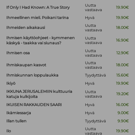
Uutta
If Only I Had Known: A True Story
19.90€
vastaava
Ihmeellinen mieli. Poikani tarina
Hyvä
19.90€
Uutta
Ihmeiden aikakausi
18.00€
vastaava
Ihmisen käyttöohjeet - kymmenen
Uutta
16.90€
vastaava
käskyä - taakka vai siunaus?
Uutta
Ihmisen osa
12.90€
vastaava
Uutta
Ihmiskaupan kasvot
18.00€
vastaava
Ihmiskunnan loppulaukka
Tyydyttävä
15.60€
Ikiyö
Hyvä
19.90€
IKKUNA JERUSALEMIIN kulttuuria
Uutta
19.20€
vastaava
katuja kulkijoita
IKUISEN RAKKAUDEN SAARI
Hyvä
16.00€
Ikämiessarja
Hyvä
9.00€
Illan tullen
Tyydyttävä
9.90€
Uutta
Ilo
19.90€
vastaava