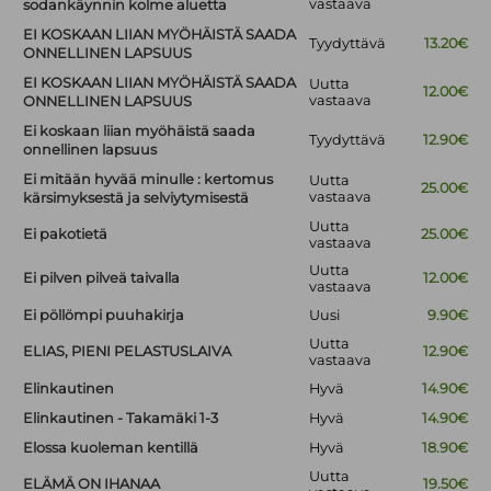
vastaava
sodankäynnin kolme aluetta
EI KOSKAAN LIIAN MYÖHÄISTÄ SAADA
Tyydyttävä
13.20€
ONNELLINEN LAPSUUS
EI KOSKAAN LIIAN MYÖHÄISTÄ SAADA
Uutta
12.00€
vastaava
ONNELLINEN LAPSUUS
Ei koskaan liian myöhäistä saada
Tyydyttävä
12.90€
onnellinen lapsuus
Ei mitään hyvää minulle : kertomus
Uutta
25.00€
vastaava
kärsimyksestä ja selviytymisestä
Uutta
Ei pakotietä
25.00€
vastaava
Uutta
Ei pilven pilveä taivalla
12.00€
vastaava
Ei pöllömpi puuhakirja
Uusi
9.90€
Uutta
ELIAS, PIENI PELASTUSLAIVA
12.90€
vastaava
Elinkautinen
Hyvä
14.90€
Elinkautinen - Takamäki 1-3
Hyvä
14.90€
Elossa kuoleman kentillä
Hyvä
18.90€
Uutta
ELÄMÄ ON IHANAA
19.50€