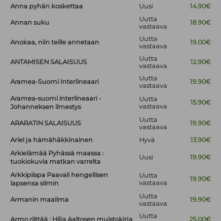
Anna pyhän koskettaa
Uusi
14.90€
Uutta
Annan suku
18.90€
vastaava
Uutta
Anokaa, niin teille annetaan
19.00€
vastaava
Uutta
ANTAMISEN SALAISUUS
12.90€
vastaava
Uutta
Aramea-Suomi Interlineaari
19.90€
vastaava
Aramea-suomi interlineaari -
Uutta
15.90€
vastaava
Johanneksen ilmestys
Uutta
ARARATIN SALAISUUS
19.90€
vastaava
Ariel ja hämähäkkinainen
Hyvä
13.90€
Arkielämää Pyhässä maassa :
Uusi
19.90€
tuokiokuvia matkan varrelta
Arkkipiispa Paavali hengellisen
Uutta
19.90€
vastaava
lapsensa silmin
Uutta
Armanin maailma
19.90€
vastaava
Uutta
Armo riittää : Hilja Aaltosen muistokirja
25.00€