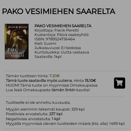
PAKO VESIMIEHEN SAARELTA
PAKO VESIMIEHEN SAARELTA
Kirjoittaja: Frank Peretti
Kustantaja: Päivä osakeyhtiö
ISBN: 9789524756464
Kieli: Suomi
Julkaisuvuosi: Ei tiedossa
Kuntoluokka: Uutta vastaava
Saatavilla: 1kpl
Tämän tuotteen hinta:
7.20€
Tämä tuote saatavilla myös uutena.
Hinta
15.10€
HUOM! Tämä tuote on myynnissä Omakaupassa
Lue lisää Omakaupasta
tämän linkin
kautta!
Tuotteelle ei ole annettu kuvausta.
Myyjän aiemmin tekemät kaupat: 329 kpl
Positiivisia arvosteluita:
237 kpl
Negatiivisia arvosteluita:
1 kpl
Myyjällä myynnissä olevien tuotteiden määrä (kts. alla): 1499 kpl