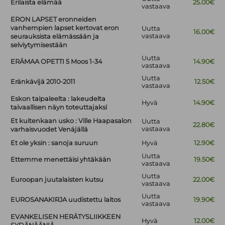
Erilaista elämää
25.00€
vastaava
ERON LAPSET eronneiden
vanhempien lapset kertovat eron
Uutta
16.00€
vastaava
seurauksista elämässään ja
selviytymisestään
Uutta
ERÄMAA OPETTI 5 Moos 1-34
14.90€
vastaava
Uutta
Eränkävijä 2010-2011
12.50€
vastaava
Eskon taipaleelta : lakeudelta
Hyvä
14.90€
taivaallisen näyn toteuttajaksi
Et kuitenkaan usko : Ville Haapasalon
Uutta
22.80€
vastaava
varhaisvuodet Venäjällä
Et ole yksin : sanoja suruun
Hyvä
12.90€
Uutta
Ettemme menettäisi yhtäkään
19.50€
vastaava
Uutta
Euroopan juutalaisten kutsu
22.00€
vastaava
Uutta
EUROSANAKIRJA uudistettu laitos
19.90€
vastaava
EVANKELISEN HERÄTYSLIIKKEEN
Hyvä
12.00€