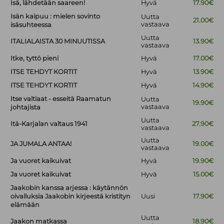
Isä, lähdetään saareen!
Hyvä
17.90€
Isän kaipuu : mielen sovinto
Uutta
21.00€
vastaava
isäsuhteessa
Uutta
ITALIALAISTA 30 MINUUTISSA
13.90€
vastaava
Itke, tyttö pieni
Hyvä
17.00€
ITSE TEHDYT KORTIT
Hyvä
13.90€
ITSE TEHDYT KORTIT
Hyvä
14.90€
Itse valtiaat - esseitä Raamatun
Uutta
19.90€
vastaava
johtajista
Uutta
Itä-Karjalan valtaus 1941
27.90€
vastaava
Uutta
JA JUMALA ANTAA!
19.00€
vastaava
Ja vuoret kaikuivat
Hyvä
19.90€
Ja vuoret kaikuivat
Hyvä
15.00€
Jaakobin kanssa arjessa : käytännön
oivalluksia Jaakobin kirjeestä kristityn
Uusi
17.90€
elämään
Uutta
Jaakon matkassa
18.90€