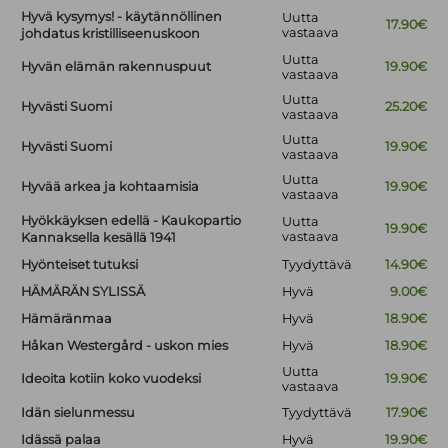
Hyvä kysymys! - käytännöllinen
Uutta
17.90€
vastaava
johdatus kristilliseenuskoon
Uutta
Hyvän elämän rakennuspuut
19.90€
vastaava
Uutta
Hyvästi Suomi
25.20€
vastaava
Uutta
Hyvästi Suomi
19.90€
vastaava
Uutta
Hyvää arkea ja kohtaamisia
19.90€
vastaava
Hyökkäyksen edellä - Kaukopartio
Uutta
19.90€
vastaava
Kannaksella kesällä 1941
Hyönteiset tutuksi
Tyydyttävä
14.90€
HÄMÄRÄN SYLISSÄ
Hyvä
9.00€
Hämäränmaa
Hyvä
18.90€
Håkan Westergård - uskon mies
Hyvä
18.90€
Uutta
Ideoita kotiin koko vuodeksi
19.90€
vastaava
Idän sielunmessu
Tyydyttävä
17.90€
Idässä palaa
Hyvä
19.90€