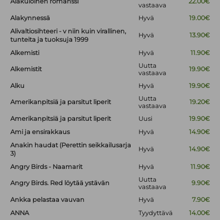
Alakuloinen romanssi
22.00€
vastaava
Alakynnessä
Hyvä
19.00€
Alivaltiosihteeri - v niin kuin virallinen,
Hyvä
13.90€
tunteita ja tuoksuja 1999
Alkemisti
Hyvä
11.90€
Uutta
Alkemistit
19.90€
vastaava
Alku
Hyvä
19.90€
Uutta
Amerikanpitsiä ja parsitut liperit
19.20€
vastaava
Amerikanpitsiä ja parsitut liperit
Uusi
19.90€
Ami ja ensirakkaus
Hyvä
14.90€
Anakin haudat (Perettin seikkailusarja
Hyvä
14.90€
3)
Angry Birds - Naamarit
Hyvä
11.90€
Uutta
Angry Birds. Red löytää ystävän
9.90€
vastaava
Ankka pelastaa vauvan
Hyvä
7.90€
ANNA
Tyydyttävä
14.00€