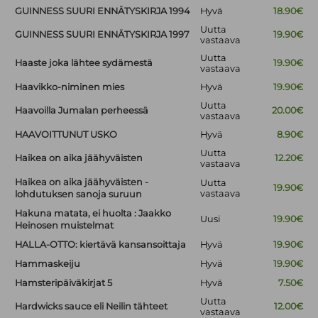
GUINNESS SUURI ENNÄTYSKIRJA 1994
Hyvä
18.90€
Uutta
GUINNESS SUURI ENNÄTYSKIRJA 1997
19.90€
vastaava
Uutta
Haaste joka lähtee sydämestä
19.90€
vastaava
Haavikko-niminen mies
Hyvä
19.90€
Uutta
Haavoilla Jumalan perheessä
20.00€
vastaava
HAAVOITTUNUT USKO
Hyvä
8.90€
Uutta
Haikea on aika jäähyväisten
12.20€
vastaava
Haikea on aika jäähyväisten -
Uutta
19.90€
vastaava
lohdutuksen sanoja suruun
Hakuna matata, ei huolta : Jaakko
Uusi
19.90€
Heinosen muistelmat
HALLA-OTTO: kiertävä kansansoittaja
Hyvä
19.90€
Hammaskeiju
Hyvä
19.90€
Hamsteripäiväkirjat 5
Hyvä
7.50€
Uutta
Hardwicks sauce eli Neilin tähteet
12.00€
vastaava