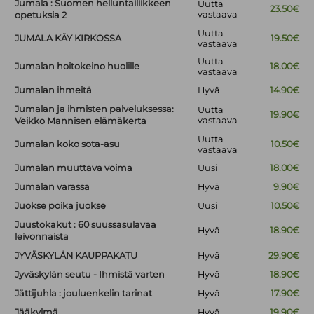
Jumala : Suomen helluntailiikkeen
Uutta
23.50€
vastaava
opetuksia 2
Uutta
JUMALA KÄY KIRKOSSA
19.50€
vastaava
Uutta
Jumalan hoitokeino huolille
18.00€
vastaava
Jumalan ihmeitä
Hyvä
14.90€
Jumalan ja ihmisten palveluksessa:
Uutta
19.90€
vastaava
Veikko Mannisen elämäkerta
Uutta
Jumalan koko sota-asu
10.50€
vastaava
Jumalan muuttava voima
Uusi
18.00€
Jumalan varassa
Hyvä
9.90€
Juokse poika juokse
Uusi
10.50€
Juustokakut : 60 suussasulavaa
Hyvä
18.90€
leivonnaista
JYVÄSKYLÄN KAUPPAKATU
Hyvä
29.90€
Jyväskylän seutu - Ihmistä varten
Hyvä
18.90€
Jättijuhla : jouluenkelin tarinat
Hyvä
17.90€
Jääkylmä
Hyvä
19.90€