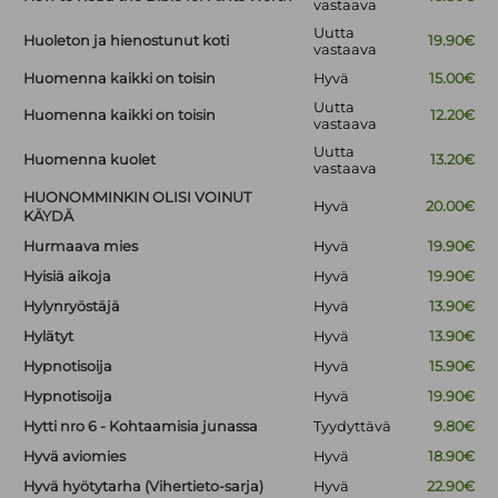
vastaava
Uutta
Huoleton ja hienostunut koti
19.90€
vastaava
Huomenna kaikki on toisin
Hyvä
15.00€
Uutta
Huomenna kaikki on toisin
12.20€
vastaava
Uutta
Huomenna kuolet
13.20€
vastaava
HUONOMMINKIN OLISI VOINUT
Hyvä
20.00€
KÄYDÄ
Hurmaava mies
Hyvä
19.90€
Hyisiä aikoja
Hyvä
19.90€
Hylynryöstäjä
Hyvä
13.90€
Hylätyt
Hyvä
13.90€
Hypnotisoija
Hyvä
15.90€
Hypnotisoija
Hyvä
19.90€
Hytti nro 6 - Kohtaamisia junassa
Tyydyttävä
9.80€
Hyvä aviomies
Hyvä
18.90€
Hyvä hyötytarha (Vihertieto-sarja)
Hyvä
22.90€