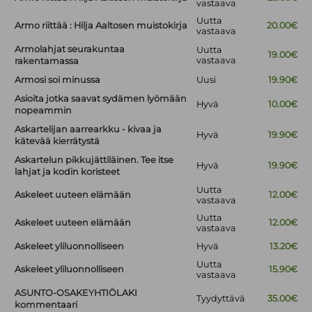
vastaava
Uutta
Armo riittää : Hilja Aaltosen muistokirja
20.00€
vastaava
Armolahjat seurakuntaa
Uutta
19.00€
vastaava
rakentamassa
Armosi soi minussa
Uusi
19.90€
Asioita jotka saavat sydämen lyömään
Hyvä
10.00€
nopeammin
Askartelijan aarrearkku - kivaa ja
Hyvä
19.90€
kätevää kierrätystä
Askartelun pikkujättiläinen. Tee itse
Hyvä
19.90€
lahjat ja kodin koristeet
Uutta
Askeleet uuteen elämään
12.00€
vastaava
Uutta
Askeleet uuteen elämään
12.00€
vastaava
Askeleet yliluonnolliseen
Hyvä
13.20€
Uutta
Askeleet yliluonnolliseen
15.90€
vastaava
ASUNTO-OSAKEYHTIÖLAKI
Tyydyttävä
35.00€
kommentaari