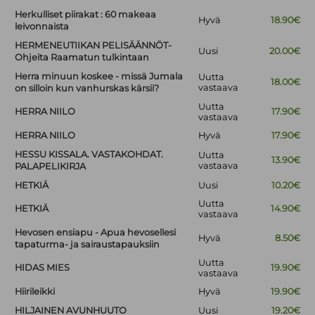
Herkulliset piirakat : 60 makeaa
Hyvä
18.90€
leivonnaista
HERMENEUTIIKAN PELISÄÄNNÖT-
Uusi
20.00€
Ohjeita Raamatun tulkintaan
Herra minuun koskee - missä Jumala
Uutta
18.00€
vastaava
on silloin kun vanhurskas kärsii?
Uutta
HERRA NIILO
17.90€
vastaava
HERRA NIILO
Hyvä
17.90€
HESSU KISSALA. VASTAKOHDAT.
Uutta
13.90€
vastaava
PALAPELIKIRJA
HETKIÄ
Uusi
10.20€
Uutta
HETKIÄ
14.90€
vastaava
Hevosen ensiapu - Apua hevosellesi
Hyvä
8.50€
tapaturma- ja sairaustapauksiin
Uutta
HIDAS MIES
19.90€
vastaava
Hiirileikki
Hyvä
19.90€
HILJAINEN AVUNHUUTO
Uusi
19.20€