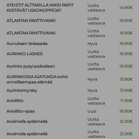
ATEISTIT ALTTARILLA MIKSI PAPIT
Uutta
14.90€
vastaava
KIISTÄVÄT USKONOPPEJA?
Uutta
ATLANTAN PANTTIVANKI
19.90€
vastaava
Uutta
ATLANTAN PANTTIVANKI
19.90€
vastaava
Aunuksen terässade
Hyvä
19.90€
Uutta
AURINKO LASKEE
19.90€
vastaava
Uutta
Aurinko pysyi paikallaan
19.90€
vastaava
AURINKOISIA AJATUKSIA kohti
Hyvä
15.90€
onnellisempaa elämää
Aurinkomyrsky
Hyvä
13.90€
Uutta
Avioliitto
11.90€
vastaava
Avioliitto-opas
Uusi
19.90€
Uutta
Avoimella sydämellä
21.00€
vastaava
Uutta
Avoimella sydämellä
21.00€
vastaava