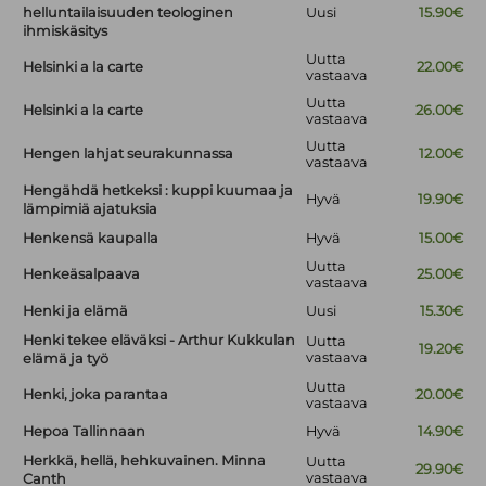
helluntailaisuuden teologinen
Uusi
15.90€
ihmiskäsitys
Uutta
Helsinki a la carte
22.00€
vastaava
Uutta
Helsinki a la carte
26.00€
vastaava
Uutta
Hengen lahjat seurakunnassa
12.00€
vastaava
Hengähdä hetkeksi : kuppi kuumaa ja
Hyvä
19.90€
lämpimiä ajatuksia
Henkensä kaupalla
Hyvä
15.00€
Uutta
Henkeäsalpaava
25.00€
vastaava
Henki ja elämä
Uusi
15.30€
Henki tekee eläväksi - Arthur Kukkulan
Uutta
19.20€
vastaava
elämä ja työ
Uutta
Henki, joka parantaa
20.00€
vastaava
Hepoa Tallinnaan
Hyvä
14.90€
Herkkä, hellä, hehkuvainen. Minna
Uutta
29.90€
vastaava
Canth