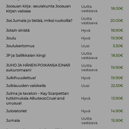
Joosuan kirja : seurakunta Joosuan
Uutta
18.00€
vastaava
kirjan valossa
Uutta
Jos Jumala jo tietää, miksi ruokoilla?
20.00€
vastaava
Jotain sinistä
Hyvä
18.90€
Joulu
Hyvä
19.90€
Joulukertomus
Uusi
5.50€
Uutta
JP ja Sallikkalan kingi
18.50€
vastaava
JUHO JA HÄNEN POIKANSA EINAR
Uutta
19.90€
vastaava
sukuromaani
Julkihuudettua!
Hyvä
19.90€
Julkisuuden valokeila
Uusi
22.50€
Julma ja tavaton - Kay Scarpettan
tutkimuksia Alkuteos:Cruel and
Hyvä
13.90€
unusual
Juloratoriet
Hyvä
14.90€
Uutta
Jumala
15.90€
vastaava