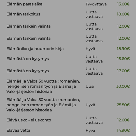
Elämän paras aika
Tyydyttävä
13.00€
Uutta
Elämän tarkoitus
18.00€
vastaava
Uutta
Elämän tärkein valinta
12.00€
vastaava
Uutta
Elämän tärkein valinta
12.00€
vastaava
Elämänilon ja huumorin kirja
Hyvä
18.90€
Uutta
Elämästä on kysymys
15.60€
vastaava
Uutta
Elämästä on kysymys
17.00€
vastaava
Elämää ja Valoa 50 vuotta : romanien,
hengellisen romanityön ja Elämä ja
Uusi
30.00€
Valo -järjestön historiaa
Elämää ja Valoa 50 vuotta : romanien,
hengellisen romanityön ja Elämä ja
Hyvä
25.50€
Valo -järjestön historiaa
Uutta
Elävä usko - ei uskonto
12.00€
vastaava
Elävää vettä
Hyvä
14.90€