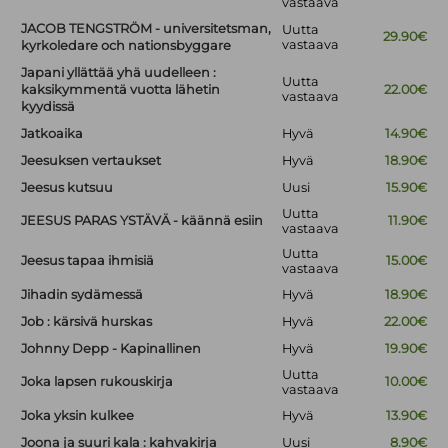
vastaava
JACOB TENGSTRÖM - universitetsman,
Uutta
29.90€
vastaava
kyrkoledare och nationsbyggare
Japani yllättää yhä uudelleen :
Uutta
kaksikymmentä vuotta lähetin
22.00€
vastaava
kyydissä
Jatkoaika
Hyvä
14.90€
Jeesuksen vertaukset
Hyvä
18.90€
Jeesus kutsuu
Uusi
15.90€
Uutta
JEESUS PARAS YSTÄVÄ - käännä esiin
11.90€
vastaava
Uutta
Jeesus tapaa ihmisiä
15.00€
vastaava
Jihadin sydämessä
Hyvä
18.90€
Job : kärsivä hurskas
Hyvä
22.00€
Johnny Depp - Kapinallinen
Hyvä
19.90€
Uutta
Joka lapsen rukouskirja
10.00€
vastaava
Joka yksin kulkee
Hyvä
13.90€
Joona ja suuri kala : kahvakirja
Uusi
8.90€