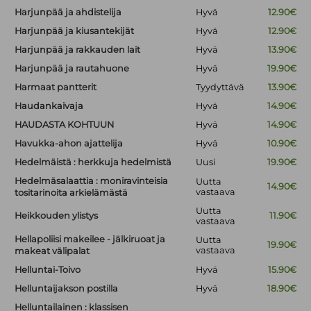
Harjunpää ja ahdistelija
Hyvä
12.90€
Harjunpää ja kiusantekijät
Hyvä
12.90€
Harjunpää ja rakkauden lait
Hyvä
13.90€
Harjunpää ja rautahuone
Hyvä
19.90€
Harmaat pantterit
Tyydyttävä
13.90€
Haudankaivaja
Hyvä
14.90€
HAUDASTA KOHTUUN
Hyvä
14.90€
Havukka-ahon ajattelija
Hyvä
10.90€
Hedelmäistä : herkkuja hedelmistä
Uusi
19.90€
Hedelmäsalaattia : moniravinteisia
Uutta
14.90€
vastaava
tositarinoita arkielämästä
Uutta
Heikkouden ylistys
11.90€
vastaava
Hellapoliisi makeilee - jälkiruoat ja
Uutta
19.90€
vastaava
makeat välipalat
Helluntai-Toivo
Hyvä
15.90€
Helluntaijakson postilla
Hyvä
18.90€
Helluntailainen : klassisen