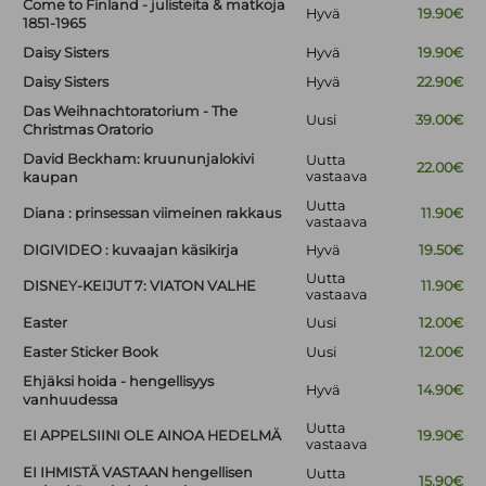
Come to Finland - julisteita & matkoja
Hyvä
19.90€
1851-1965
Daisy Sisters
Hyvä
19.90€
Daisy Sisters
Hyvä
22.90€
Das Weihnachtoratorium - The
Uusi
39.00€
Christmas Oratorio
David Beckham: kruununjalokivi
Uutta
22.00€
vastaava
kaupan
Uutta
Diana : prinsessan viimeinen rakkaus
11.90€
vastaava
DIGIVIDEO : kuvaajan käsikirja
Hyvä
19.50€
Uutta
DISNEY-KEIJUT 7: VIATON VALHE
11.90€
vastaava
Easter
Uusi
12.00€
Easter Sticker Book
Uusi
12.00€
Ehjäksi hoida - hengellisyys
Hyvä
14.90€
vanhuudessa
Uutta
EI APPELSIINI OLE AINOA HEDELMÄ
19.90€
vastaava
EI IHMISTÄ VASTAAN hengellisen
Uutta
15.90€