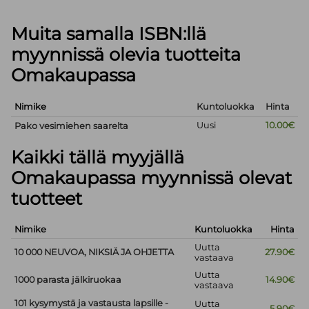
Muita samalla ISBN:llä
myynnissä olevia tuotteita
Omakaupassa
Nimike
Kuntoluokka
Hinta
Uusi
10.00€
Pako vesimiehen saarelta
Kaikki tällä myyjällä
Omakaupassa myynnissä olevat
tuotteet
Nimike
Kuntoluokka
Hinta
Uutta
10 000 NEUVOA, NIKSIÄ JA OHJETTA
27.90€
vastaava
Uutta
1000 parasta jälkiruokaa
14.90€
vastaava
101 kysymystä ja vastausta lapsille -
Uutta
5.90€