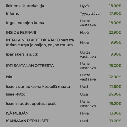
Iloinen askartelukirja
Hyvä
18.90€
Inferno
Tyydyttävä
17.90€
Uutta
Ingo - Aaltojen kutsu
18.90€
vastaava
INSIDE FERRARI
Hyvä
22.90€
INTIALAINEN KEITTOKIRJA 50 parasta
Hyvä
19.90€
Intian currya ja paljon, paljon muuta
Uutta
Ipanakerä (sis. cd)
19.90€
vastaava
Uutta
IRTI SAATANAN OTTEESTA
15.00€
vastaava
Uutta
Isku
12.90€
vastaava
Israel : siunauksena keskellä maata
Uusi
21.60€
Israel-tyttö
Uusi
24.90€
Uutta
Israelin uudet opetuslapset
19.20€
vastaava
ISÄ MEIDÄN
Hyvä
13.90€
ISÄNMAAN PERILLISET
Uusi
19.20€