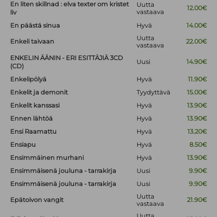
En liten skillnad : elva texter om kristet
Uutta
12.00€
vastaava
liv
En päästä sinua
Hyvä
14.00€
Uutta
Enkeli taivaan
22.00€
vastaava
ENKELIN ÄÄNIN - ERI ESITTÄJIÄ 3CD
Uusi
14.90€
(CD)
Enkelipölyä
Hyvä
11.90€
Enkelit ja demonit
Tyydyttävä
15.00€
Enkelit kanssasi
Hyvä
13.90€
Ennen lähtöä
Hyvä
13.90€
Ensi Raamattu
Hyvä
13.20€
Ensiapu
Hyvä
8.50€
Ensimmäinen murhani
Hyvä
13.90€
Ensimmäisenä jouluna - tarrakirja
Uusi
9.90€
Ensimmäisenä jouluna - tarrakirja
Uusi
9.90€
Uutta
Epätoivon vangit
21.90€
vastaava
Uutta