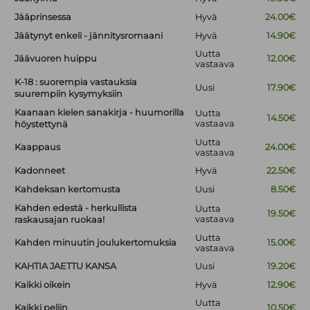
Jääprinsessa
Hyvä
24.00€
Jäätynyt enkeli - jännitysromaani
Hyvä
14.90€
Uutta
Jäävuoren huippu
12.00€
vastaava
K-18 : suorempia vastauksia
Uusi
17.90€
suurempiin kysymyksiin
Kaanaan kielen sanakirja - huumorilla
Uutta
14.50€
vastaava
höystettynä
Uutta
Kaappaus
24.00€
vastaava
Kadonneet
Hyvä
22.50€
Kahdeksan kertomusta
Uusi
8.50€
Kahden edestä - herkullista
Uutta
19.50€
vastaava
raskausajan ruokaa!
Uutta
Kahden minuutin joulukertomuksia
15.00€
vastaava
KAHTIA JAETTU KANSA
Uusi
19.20€
Kaikki oikein
Hyvä
12.90€
Uutta
Kaikki peliin
10.50€