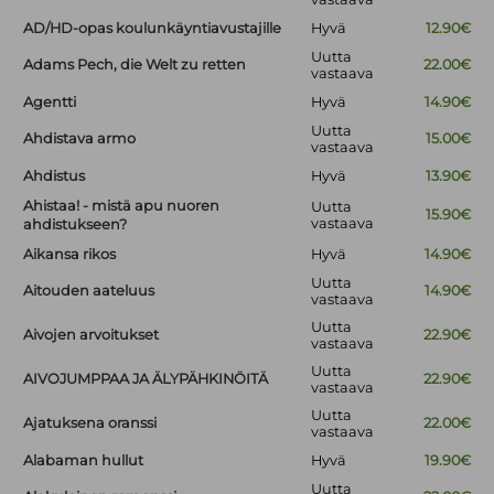
AD/HD-opas koulunkäyntiavustajille
Hyvä
12.90€
Uutta
Adams Pech, die Welt zu retten
22.00€
vastaava
Agentti
Hyvä
14.90€
Uutta
Ahdistava armo
15.00€
vastaava
Ahdistus
Hyvä
13.90€
Ahistaa! - mistä apu nuoren
Uutta
15.90€
vastaava
ahdistukseen?
Aikansa rikos
Hyvä
14.90€
Uutta
Aitouden aateluus
14.90€
vastaava
Uutta
Aivojen arvoitukset
22.90€
vastaava
Uutta
AIVOJUMPPAA JA ÄLYPÄHKINÖITÄ
22.90€
vastaava
Uutta
Ajatuksena oranssi
22.00€
vastaava
Alabaman hullut
Hyvä
19.90€
Uutta