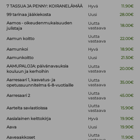
7 TASSUA JA PENNY: KOIRANELÄMÄÄ
Hyvä
11.90€
99 tarinaa jääkiekosta
Uusi
28.00€
Aamos - oikeudenmukaisuuden
Uutta
18.00€
vastaava
julistaja
Uutta
Aamun koitto
22.00€
vastaava
Aamunkoi
Hyvä
18.90€
Aamunkoitto
Uusi
21.50€
AAMUPALOJA: päivänavauksia
Uutta
20.00€
vastaava
kouluun ja kerhoihin
Aarresaari 1, kasvatus- ja
Uutta
35.00€
vastaava
opetussuunnitelma 6-8-vuotiaille
Uutta
Aarresaari 2
45.00€
vastaava
Uutta
Aarteita saviastioissa
15.90€
vastaava
Aasialainen keittokirja
Hyvä
19.90€
Aava
Uusi
19.90€
Uutta
Aaveaakkoset
11.90€
vastaava