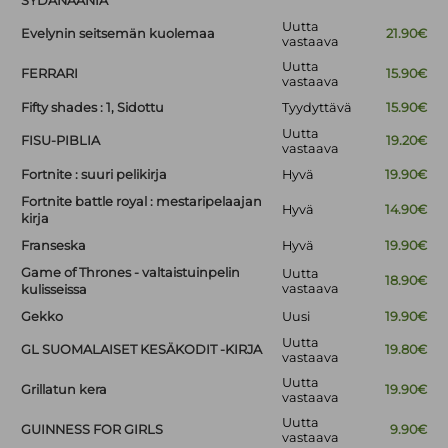
SYDÄNÄÄNIÄ
Uutta
Evelynin seitsemän kuolemaa
21.90€
vastaava
Uutta
FERRARI
15.90€
vastaava
Fifty shades : 1, Sidottu
Tyydyttävä
15.90€
Uutta
FISU-PIBLIA
19.20€
vastaava
Fortnite : suuri pelikirja
Hyvä
19.90€
Fortnite battle royal : mestaripelaajan
Hyvä
14.90€
kirja
Franseska
Hyvä
19.90€
Game of Thrones - valtaistuinpelin
Uutta
18.90€
vastaava
kulisseissa
Gekko
Uusi
19.90€
Uutta
GL SUOMALAISET KESÄKODIT -KIRJA
19.80€
vastaava
Uutta
Grillatun kera
19.90€
vastaava
Uutta
GUINNESS FOR GIRLS
9.90€
vastaava