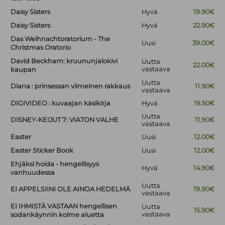
Daisy Sisters
Hyvä
19.90€
Daisy Sisters
Hyvä
22.90€
Das Weihnachtoratorium - The
Uusi
39.00€
Christmas Oratorio
David Beckham: kruununjalokivi
Uutta
22.00€
vastaava
kaupan
Uutta
Diana : prinsessan viimeinen rakkaus
11.90€
vastaava
DIGIVIDEO : kuvaajan käsikirja
Hyvä
19.50€
Uutta
DISNEY-KEIJUT 7: VIATON VALHE
11.90€
vastaava
Easter
Uusi
12.00€
Easter Sticker Book
Uusi
12.00€
Ehjäksi hoida - hengellisyys
Hyvä
14.90€
vanhuudessa
Uutta
EI APPELSIINI OLE AINOA HEDELMÄ
19.90€
vastaava
EI IHMISTÄ VASTAAN hengellisen
Uutta
15.90€
vastaava
sodankäynnin kolme aluetta