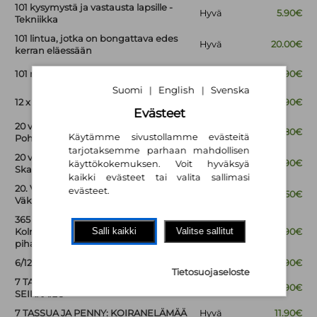
101 kysymystä ja vastausta lapsille -
Hyvä
5.90€
Tekniikka
101 lintua, jotka on bongattava edes
Hyvä
20.00€
kerran eläessään
Uutta
101 rukousvastausta
17.90€
vastaava
Suomi
English
Svenska
|
|
Uutta
12 x koti
25.90€
vastaava
Evästeet
20 valoisaa ja viihtyisää kotia
Uutta
15.80€
Käytämme sivustollamme evästeitä
vastaava
Pohjoismaista
tarjotaksemme parhaan mahdollisen
20 valoisaa ja viihtyisää kotia
Uutta
26.90€
käyttökokemuksen. Voit hyväksyä
vastaava
Skandinaviasta
kaikki evästeet tai valita sallimasi
20. VUOSISADAN TILINPÄÄTÖS :
evästeet.
Hyvä
18.50€
Väkivallan vuodet
365 PIHALEIKKIÄ -
Salli kaikki
Valitse sallitut
Kolmesataakuusikymmentäviisi
Hyvä
16.90€
pihaleikkiä
6/12
Hyvä
19.90€
Tietosuojaseloste
7 TASSUA JA PENNY 8: HYYTÄVÄ
Tyydyttävä
10.90€
SEIKKAILU
7 TASSUA JA PENNY: KOIRANELÄMÄÄ
Hyvä
11.90€