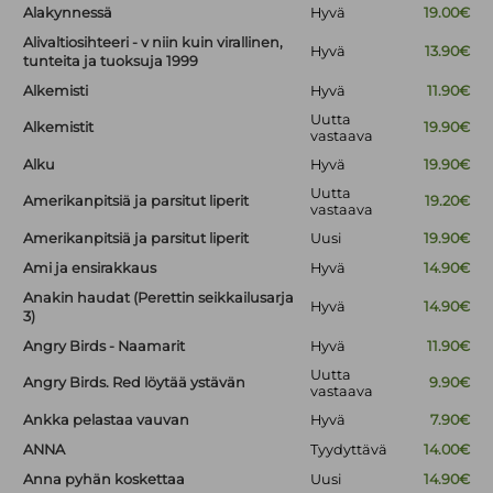
Alakynnessä
Hyvä
19.00€
Alivaltiosihteeri - v niin kuin virallinen,
Hyvä
13.90€
tunteita ja tuoksuja 1999
Alkemisti
Hyvä
11.90€
Uutta
Alkemistit
19.90€
vastaava
Alku
Hyvä
19.90€
Uutta
Amerikanpitsiä ja parsitut liperit
19.20€
vastaava
Amerikanpitsiä ja parsitut liperit
Uusi
19.90€
Ami ja ensirakkaus
Hyvä
14.90€
Anakin haudat (Perettin seikkailusarja
Hyvä
14.90€
3)
Angry Birds - Naamarit
Hyvä
11.90€
Uutta
Angry Birds. Red löytää ystävän
9.90€
vastaava
Ankka pelastaa vauvan
Hyvä
7.90€
ANNA
Tyydyttävä
14.00€
Anna pyhän koskettaa
Uusi
14.90€