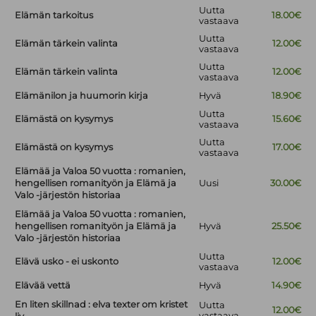
Uutta
Elämän tarkoitus
18.00€
vastaava
Uutta
Elämän tärkein valinta
12.00€
vastaava
Uutta
Elämän tärkein valinta
12.00€
vastaava
Elämänilon ja huumorin kirja
Hyvä
18.90€
Uutta
Elämästä on kysymys
15.60€
vastaava
Uutta
Elämästä on kysymys
17.00€
vastaava
Elämää ja Valoa 50 vuotta : romanien,
hengellisen romanityön ja Elämä ja
Uusi
30.00€
Valo -järjestön historiaa
Elämää ja Valoa 50 vuotta : romanien,
hengellisen romanityön ja Elämä ja
Hyvä
25.50€
Valo -järjestön historiaa
Uutta
Elävä usko - ei uskonto
12.00€
vastaava
Elävää vettä
Hyvä
14.90€
En liten skillnad : elva texter om kristet
Uutta
12.00€
vastaava