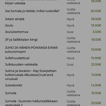
18.00€
vastaava
kirjan valossa
Uutta
Jos Jumala jo tietää, miksi ruokoilla?
20.00€
vastaava
Jotain sinistä
Hyvä
18.90€
Joulu
Hyvä
19.90€
Joulukertomus
Uusi
5.50€
Uutta
JP ja Sallikkalan kingi
18.50€
vastaava
JUHO JA HÄNEN POIKANSA EINAR
Uutta
19.90€
vastaava
sukuromaani
Julkihuudettua!
Hyvä
19.90€
Julkisuuden valokeila
Uusi
22.50€
Julma ja tavaton - Kay Scarpettan
tutkimuksia Alkuteos:Cruel and
Hyvä
13.90€
unusual
Juloratoriet
Hyvä
14.90€
Uutta
Jumala
15.90€
vastaava
Jumala : Suomen helluntailiikkeen
Uutta
23.50€
vastaava
opetuksia 2