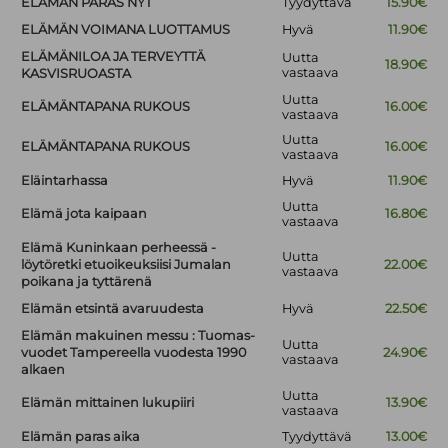
ELÄMÄN PARAS NYT
Tyydyttävä
15.90€
ELÄMÄN VOIMANA LUOTTAMUS
Hyvä
11.90€
ELÄMÄNILOA JA TERVEYTTÄ
Uutta
18.90€
vastaava
KASVISRUOASTA
Uutta
ELÄMÄNTAPANA RUKOUS
16.00€
vastaava
Uutta
ELÄMÄNTAPANA RUKOUS
16.00€
vastaava
Eläintarhassa
Hyvä
11.90€
Uutta
Elämä jota kaipaan
16.80€
vastaava
Elämä Kuninkaan perheessä -
Uutta
löytöretki etuoikeuksiisi Jumalan
22.00€
vastaava
poikana ja tyttärenä
Elämän etsintä avaruudesta
Hyvä
22.50€
Elämän makuinen messu : Tuomas-
Uutta
vuodet Tampereella vuodesta 1990
24.90€
vastaava
alkaen
Uutta
Elämän mittainen lukupiiri
13.90€
vastaava
Elämän paras aika
Tyydyttävä
13.00€