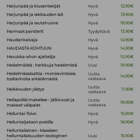
Harjunpää ja kiusantekijät
Hyvä
12.90€
Harjunpää ja rakkauden lait
Hyvä
13.90€
Harjunpää ja rautahuone
Hyvä
19.90€
Harmaat pantterit
Tyydyttävä
13.90€
Haudankaivaja
Hyvä
14.90€
HAUDASTA KOHTUUN
Hyvä
14.90€
Havukka-ahon ajattelija
Hyvä
10.90€
Hedelmäistä : herkkuja hedelmistä
Uusi
19.90€
Hedelmäsalaattia : moniravinteisia
Uutta
14.90€
vastaava
tositarinoita arkielämästä
Uutta
Heikkouden ylistys
11.90€
vastaava
Hellapoliisi makeilee - jälkiruoat ja
Uutta
19.90€
vastaava
makeat välipalat
Helluntai-Toivo
Hyvä
15.90€
Helluntaijakson postilla
Hyvä
18.90€
Helluntailainen : klassisen
helluntailaisuuden teologinen
Uusi
15.90€