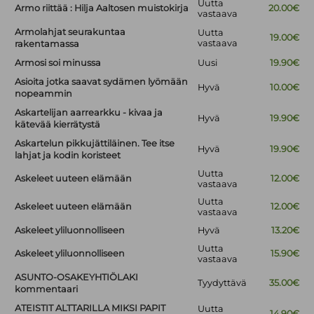
Uutta
Armo riittää : Hilja Aaltosen muistokirja
20.00€
vastaava
Armolahjat seurakuntaa
Uutta
19.00€
vastaava
rakentamassa
Armosi soi minussa
Uusi
19.90€
Asioita jotka saavat sydämen lyömään
Hyvä
10.00€
nopeammin
Askartelijan aarrearkku - kivaa ja
Hyvä
19.90€
kätevää kierrätystä
Askartelun pikkujättiläinen. Tee itse
Hyvä
19.90€
lahjat ja kodin koristeet
Uutta
Askeleet uuteen elämään
12.00€
vastaava
Uutta
Askeleet uuteen elämään
12.00€
vastaava
Askeleet yliluonnolliseen
Hyvä
13.20€
Uutta
Askeleet yliluonnolliseen
15.90€
vastaava
ASUNTO-OSAKEYHTIÖLAKI
Tyydyttävä
35.00€
kommentaari
ATEISTIT ALTTARILLA MIKSI PAPIT
Uutta
14.90€