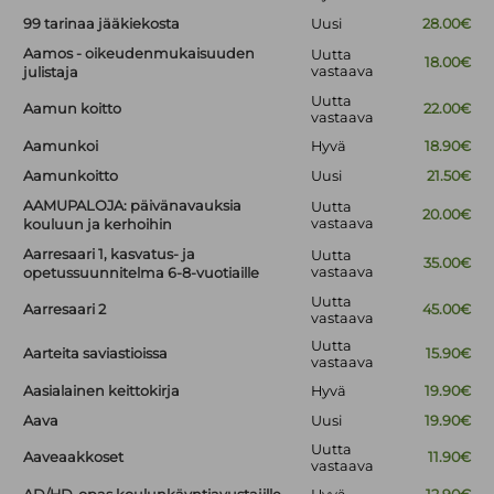
99 tarinaa jääkiekosta
Uusi
28.00€
Aamos - oikeudenmukaisuuden
Uutta
18.00€
vastaava
julistaja
Uutta
Aamun koitto
22.00€
vastaava
Aamunkoi
Hyvä
18.90€
Aamunkoitto
Uusi
21.50€
AAMUPALOJA: päivänavauksia
Uutta
20.00€
vastaava
kouluun ja kerhoihin
Aarresaari 1, kasvatus- ja
Uutta
35.00€
vastaava
opetussuunnitelma 6-8-vuotiaille
Uutta
Aarresaari 2
45.00€
vastaava
Uutta
Aarteita saviastioissa
15.90€
vastaava
Aasialainen keittokirja
Hyvä
19.90€
Aava
Uusi
19.90€
Uutta
Aaveaakkoset
11.90€
vastaava