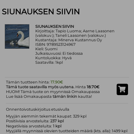
SIUNAUKSEN SIIVIN
SIUNAUKSEN SIIVIN
Kirjoittaja: Tapio Luoma; Aarne Laasonen
(valokuv.); Taneli Laasonen (valokuv.)
Kustantaja: Minerva Kustannus Oy
ISBN: 9789523124967
Kieli: Suomi
Julkaisuvuosi: Ei tiedossa
Kuntoluokka: Hyvä
Saatavilla: 1kpl
Tämän tuotteen hinta:
17.90€
Tämä tuote saatavilla myös uutena.
Hinta
18.70€
HUOM! Tämä tuote on myynnissä Omakaupassa
Lue lisää Omakaupasta
tämän linkin
kautta!
Onnentoivotuskirjoitus etusivulla
Myyjän aiemmin tekemät kaupat: 329 kpl
Positiivisia arvosteluita:
237 kpl
Negatiivisia arvosteluita:
1 kpl
Myyjällä myynnissä olevien tuotteiden määrä (kts. alla): 1499 kpl