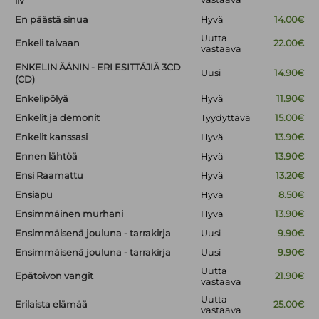
liv
En päästä sinua
Hyvä
14.00€
Uutta
Enkeli taivaan
22.00€
vastaava
ENKELIN ÄÄNIN - ERI ESITTÄJIÄ 3CD
Uusi
14.90€
(CD)
Enkelipölyä
Hyvä
11.90€
Enkelit ja demonit
Tyydyttävä
15.00€
Enkelit kanssasi
Hyvä
13.90€
Ennen lähtöä
Hyvä
13.90€
Ensi Raamattu
Hyvä
13.20€
Ensiapu
Hyvä
8.50€
Ensimmäinen murhani
Hyvä
13.90€
Ensimmäisenä jouluna - tarrakirja
Uusi
9.90€
Ensimmäisenä jouluna - tarrakirja
Uusi
9.90€
Uutta
Epätoivon vangit
21.90€
vastaava
Uutta
Erilaista elämää
25.00€
vastaava