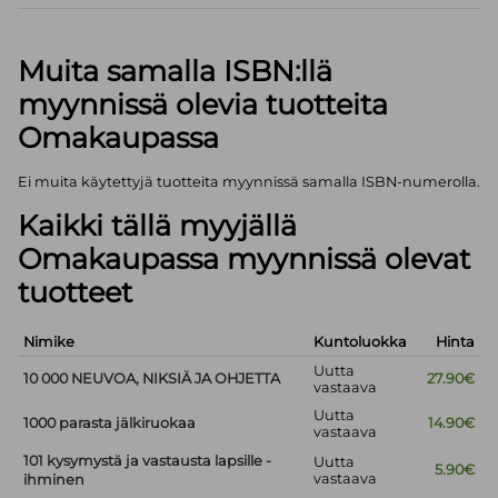
Muita samalla ISBN:llä
myynnissä olevia tuotteita
Omakaupassa
Ei muita käytettyjä tuotteita myynnissä samalla ISBN-numerolla.
Kaikki tällä myyjällä
Omakaupassa myynnissä olevat
tuotteet
Nimike
Kuntoluokka
Hinta
Uutta
10 000 NEUVOA, NIKSIÄ JA OHJETTA
27.90€
vastaava
Uutta
1000 parasta jälkiruokaa
14.90€
vastaava
101 kysymystä ja vastausta lapsille -
Uutta
5.90€
vastaava
ihminen