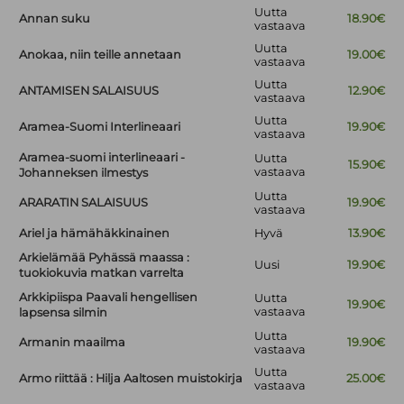
Uutta
Annan suku
18.90€
vastaava
Uutta
Anokaa, niin teille annetaan
19.00€
vastaava
Uutta
ANTAMISEN SALAISUUS
12.90€
vastaava
Uutta
Aramea-Suomi Interlineaari
19.90€
vastaava
Aramea-suomi interlineaari -
Uutta
15.90€
vastaava
Johanneksen ilmestys
Uutta
ARARATIN SALAISUUS
19.90€
vastaava
Ariel ja hämähäkkinainen
Hyvä
13.90€
Arkielämää Pyhässä maassa :
Uusi
19.90€
tuokiokuvia matkan varrelta
Arkkipiispa Paavali hengellisen
Uutta
19.90€
vastaava
lapsensa silmin
Uutta
Armanin maailma
19.90€
vastaava
Uutta
Armo riittää : Hilja Aaltosen muistokirja
25.00€
vastaava