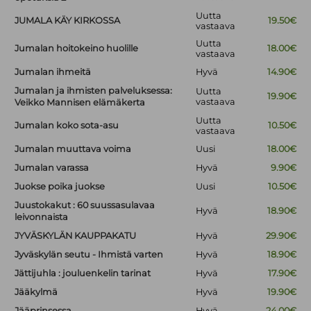
Uutta
JUMALA KÄY KIRKOSSA
19.50€
vastaava
Uutta
Jumalan hoitokeino huolille
18.00€
vastaava
Jumalan ihmeitä
Hyvä
14.90€
Jumalan ja ihmisten palveluksessa:
Uutta
19.90€
vastaava
Veikko Mannisen elämäkerta
Uutta
Jumalan koko sota-asu
10.50€
vastaava
Jumalan muuttava voima
Uusi
18.00€
Jumalan varassa
Hyvä
9.90€
Juokse poika juokse
Uusi
10.50€
Juustokakut : 60 suussasulavaa
Hyvä
18.90€
leivonnaista
JYVÄSKYLÄN KAUPPAKATU
Hyvä
29.90€
Jyväskylän seutu - Ihmistä varten
Hyvä
18.90€
Jättijuhla : jouluenkelin tarinat
Hyvä
17.90€
Jääkylmä
Hyvä
19.90€
Jääprinsessa
Hyvä
24.00€