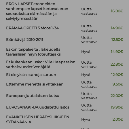
ERON LAPSET eronneiden
vanhempien lapset kertovat eron
Uutta
16.00€
vastaava
seurauksista elämässään ja
selviytymisestään
Uutta
ERÄMAA OPETTI 5 Moos 1-34
14.90€
vastaava
Uutta
Eränkävijä 2010-2011
12.50€
vastaava
Eskon taipaleelta : lakeudelta
Hyvä
14.90€
taivaallisen näyn toteuttajaksi
Et kuitenkaan usko : Ville Haapasalon
Uutta
22.80€
vastaava
varhaisvuodet Venäjällä
Et ole yksin : sanoja suruun
Hyvä
12.90€
Uutta
Ettemme menettäisi yhtäkään
19.50€
vastaava
Uutta
Euroopan juutalaisten kutsu
22.00€
vastaava
Uutta
EUROSANAKIRJA uudistettu laitos
19.90€
vastaava
EVANKELISEN HERÄTYSLIIKKEEN
Hyvä
12.00€
SYDÄNÄÄNIÄ