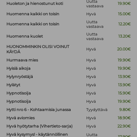
Uutta
Huoleton ja hienostunut koti
19.90€
vastaava
Huomenna kaikki on toisin
Hyvä
15.00€
Uutta
Huomenna kaikki on toisin
12.20€
vastaava
Uutta
Huomenna kuolet
13.20€
vastaava
HUONOMMINKIN OLISI VOINUT
Hyvä
20.00€
KÄYDÄ
Hurmaava mies
Hyvä
19.90€
Hyisiä aikoja
Hyvä
19.90€
Hylynryöstäjä
Hyvä
13.90€
Hylätyt
Hyvä
13.90€
Hypnotisoija
Hyvä
15.90€
Hypnotisoija
Hyvä
19.90€
Hytti nro 6 - Kohtaamisia junassa
Tyydyttävä
9.80€
Hyvä aviomies
Hyvä
18.90€
Hyvä hyötytarha (Vihertieto-sarja)
Hyvä
22.90€
Hyvä kysymys! - käytännöllinen
Uutta
17.90€