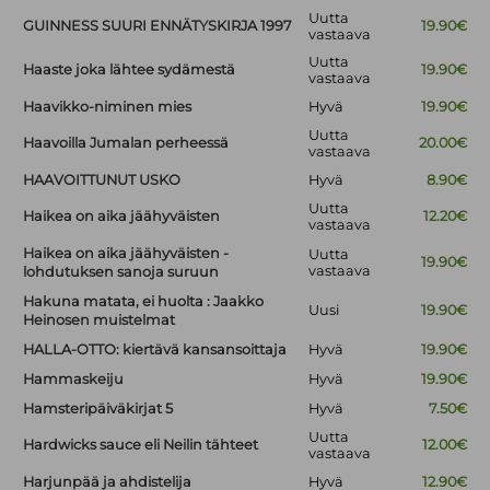
Uutta
GUINNESS SUURI ENNÄTYSKIRJA 1997
19.90€
vastaava
Uutta
Haaste joka lähtee sydämestä
19.90€
vastaava
Haavikko-niminen mies
Hyvä
19.90€
Uutta
Haavoilla Jumalan perheessä
20.00€
vastaava
HAAVOITTUNUT USKO
Hyvä
8.90€
Uutta
Haikea on aika jäähyväisten
12.20€
vastaava
Haikea on aika jäähyväisten -
Uutta
19.90€
vastaava
lohdutuksen sanoja suruun
Hakuna matata, ei huolta : Jaakko
Uusi
19.90€
Heinosen muistelmat
HALLA-OTTO: kiertävä kansansoittaja
Hyvä
19.90€
Hammaskeiju
Hyvä
19.90€
Hamsteripäiväkirjat 5
Hyvä
7.50€
Uutta
Hardwicks sauce eli Neilin tähteet
12.00€
vastaava
Harjunpää ja ahdistelija
Hyvä
12.90€