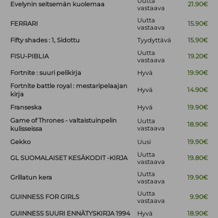
Uutta
Evelynin seitsemän kuolemaa
21.90€
vastaava
Uutta
FERRARI
15.90€
vastaava
Fifty shades : 1, Sidottu
Tyydyttävä
15.90€
Uutta
FISU-PIBLIA
19.20€
vastaava
Fortnite : suuri pelikirja
Hyvä
19.90€
Fortnite battle royal : mestaripelaajan
Hyvä
14.90€
kirja
Franseska
Hyvä
19.90€
Game of Thrones - valtaistuinpelin
Uutta
18.90€
vastaava
kulisseissa
Gekko
Uusi
19.90€
Uutta
GL SUOMALAISET KESÄKODIT -KIRJA
19.80€
vastaava
Uutta
Grillatun kera
19.90€
vastaava
Uutta
GUINNESS FOR GIRLS
9.90€
vastaava
GUINNESS SUURI ENNÄTYSKIRJA 1994
Hyvä
18.90€