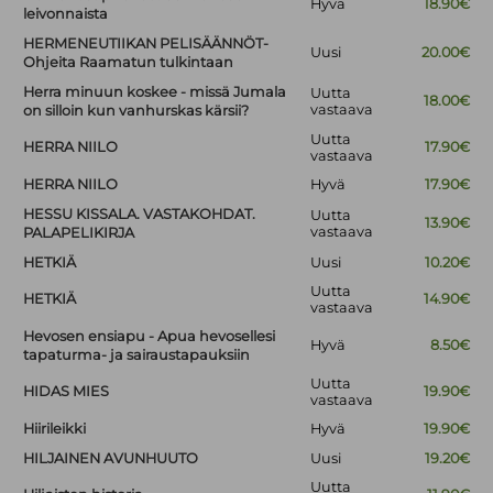
Hyvä
18.90€
leivonnaista
HERMENEUTIIKAN PELISÄÄNNÖT-
Uusi
20.00€
Ohjeita Raamatun tulkintaan
Herra minuun koskee - missä Jumala
Uutta
18.00€
vastaava
on silloin kun vanhurskas kärsii?
Uutta
HERRA NIILO
17.90€
vastaava
HERRA NIILO
Hyvä
17.90€
HESSU KISSALA. VASTAKOHDAT.
Uutta
13.90€
vastaava
PALAPELIKIRJA
HETKIÄ
Uusi
10.20€
Uutta
HETKIÄ
14.90€
vastaava
Hevosen ensiapu - Apua hevosellesi
Hyvä
8.50€
tapaturma- ja sairaustapauksiin
Uutta
HIDAS MIES
19.90€
vastaava
Hiirileikki
Hyvä
19.90€
HILJAINEN AVUNHUUTO
Uusi
19.20€
Uutta