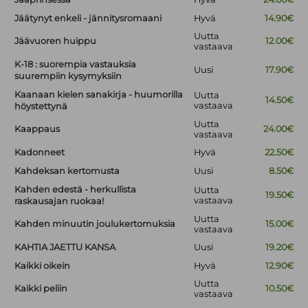
Jäätynyt enkeli - jännitysromaani
Hyvä
14.90€
Uutta
Jäävuoren huippu
12.00€
vastaava
K-18 : suorempia vastauksia
Uusi
17.90€
suurempiin kysymyksiin
Kaanaan kielen sanakirja - huumorilla
Uutta
14.50€
vastaava
höystettynä
Uutta
Kaappaus
24.00€
vastaava
Kadonneet
Hyvä
22.50€
Kahdeksan kertomusta
Uusi
8.50€
Kahden edestä - herkullista
Uutta
19.50€
vastaava
raskausajan ruokaa!
Uutta
Kahden minuutin joulukertomuksia
15.00€
vastaava
KAHTIA JAETTU KANSA
Uusi
19.20€
Kaikki oikein
Hyvä
12.90€
Uutta
Kaikki peliin
10.50€
vastaava