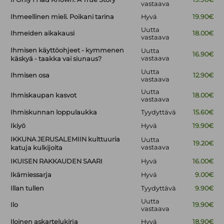
vastaava
Ihmeellinen mieli. Poikani tarina
Hyvä
19.90€
Uutta
Ihmeiden aikakausi
18.00€
vastaava
Ihmisen käyttöohjeet - kymmenen
Uutta
16.90€
vastaava
käskyä - taakka vai siunaus?
Uutta
Ihmisen osa
12.90€
vastaava
Uutta
Ihmiskaupan kasvot
18.00€
vastaava
Ihmiskunnan loppulaukka
Tyydyttävä
15.60€
Ikiyö
Hyvä
19.90€
IKKUNA JERUSALEMIIN kulttuuria
Uutta
19.20€
vastaava
katuja kulkijoita
IKUISEN RAKKAUDEN SAARI
Hyvä
16.00€
Ikämiessarja
Hyvä
9.00€
Illan tullen
Tyydyttävä
9.90€
Uutta
Ilo
19.90€
vastaava
Iloinen askartelukirja
Hyvä
18.90€