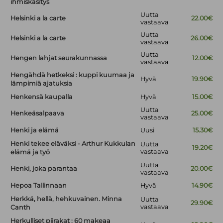
ihmiskäsitys
Uutta
Helsinki a la carte
22.00€
vastaava
Uutta
Helsinki a la carte
26.00€
vastaava
Uutta
Hengen lahjat seurakunnassa
12.00€
vastaava
Hengähdä hetkeksi : kuppi kuumaa ja
Hyvä
19.90€
lämpimiä ajatuksia
Henkensä kaupalla
Hyvä
15.00€
Uutta
Henkeäsalpaava
25.00€
vastaava
Henki ja elämä
Uusi
15.30€
Henki tekee eläväksi - Arthur Kukkulan
Uutta
19.20€
vastaava
elämä ja työ
Uutta
Henki, joka parantaa
20.00€
vastaava
Hepoa Tallinnaan
Hyvä
14.90€
Herkkä, hellä, hehkuvainen. Minna
Uutta
29.90€
vastaava
Canth
Herkulliset piirakat : 60 makeaa