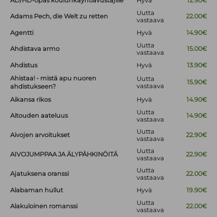
AD/HD-opas koulunkäyntiavustajille
Hyvä
12.90€
Uutta
Adams Pech, die Welt zu retten
22.00€
vastaava
Agentti
Hyvä
14.90€
Uutta
Ahdistava armo
15.00€
vastaava
Ahdistus
Hyvä
13.90€
Ahistaa! - mistä apu nuoren
Uutta
15.90€
vastaava
ahdistukseen?
Aikansa rikos
Hyvä
14.90€
Uutta
Aitouden aateluus
14.90€
vastaava
Uutta
Aivojen arvoitukset
22.90€
vastaava
Uutta
AIVOJUMPPAA JA ÄLYPÄHKINÖITÄ
22.90€
vastaava
Uutta
Ajatuksena oranssi
22.00€
vastaava
Alabaman hullut
Hyvä
19.90€
Uutta
Alakuloinen romanssi
22.00€
vastaava