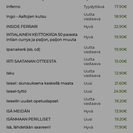
Inferno
Tyydyttävä
17.90€
Uutta
Ingo - Aaltojen kutsu
18.90€
vastaava
INSIDE FERRARI
Hyvä
22.90€
INTIALAINEN KEITTOKIRJA 50 parasta
Hyvä
19.90€
Intian currya ja paljon, paljon muuta
Uutta
Ipanakerä (sis. cd)
19.90€
vastaava
Uutta
IRTI SAATANAN OTTEESTA
15.00€
vastaava
Uutta
Isku
12.90€
vastaava
Israel : siunauksena keskellä maata
Uusi
21.60€
Israel-tyttö
Uusi
24.90€
Uutta
Israelin uudet opetuslapset
19.20€
vastaava
ISÄ MEIDÄN
Hyvä
13.90€
ISÄNMAAN PERILLISET
Uusi
19.20€
Isä, lähdetään saareen!
Hyvä
17.90€