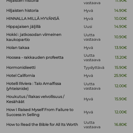
Hiljaisten historia
11.90€
vastaava
Hiljaisten historia
Hyvä
14.90€
HINNALLA MILLÄ HYVÄNSÄ
Hyvä
10.00€
Hippajaisen jäljillä
Uusi
14.90€
Hokki : jatkosodan viimeinen
Uutta
10.90€
vastaava
kaukopartio
Holan takaa
Hyvä
13.90€
Uutta
Hoosea - rakkauden profeetta
13.20€
vastaava
Hormonidieetti
Tyydyttävä
15.90€
Hotel California
Hyvä
25.90€
Hotelli Riviera : Talo Amalfissa
Uutta
12.00€
vastaava
(yhteisnide)
Houkutus / Rakas velvollisuus /
Hyvä
15.90€
Kesähäät
How I Raised Myself From Failure to
Hyvä
12.00€
Success in Selling
Uutta
How to Read the Bible for All Its Worth
16.80€
vastaava