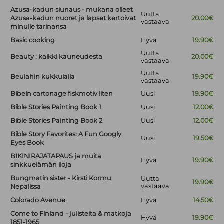
Azusa-kadun siunaus - mukana olleet
Uutta
Azusa-kadun nuoret ja lapset kertoivat
20.00€
vastaava
minulle tarinansa
Basic cooking
Hyvä
19.90€
Uutta
Beauty : kaikki kauneudesta
20.00€
vastaava
Uutta
Beulahin kukkulalla
19.90€
vastaava
Bibeln cartonage fiskmotiv liten
Uusi
19.90€
Bible Stories Painting Book 1
Uusi
12.00€
Bible Stories Painting Book 2
Uusi
12.00€
Bible Story Favorites: A Fun Googly
Uusi
19.50€
Eyes Book
BIKINIRAJATAPAUS ja muita
Hyvä
19.90€
sinkkuelämän iloja
Bungmatin sister - Kirsti Kormu
Uutta
19.90€
vastaava
Nepalissa
Colorado Avenue
Hyvä
14.50€
Come to Finland - julisteita & matkoja
Hyvä
19.90€
1851-1965