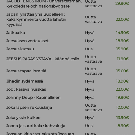
JACOB TENGSTRÖM - universitetsman,
Uutta
29.90€
vastaava
kyrkoledare och nationsbyggare
Japani yllättää yhä uudelleen :
Uutta
kaksikymmentä vuotta lähetin
22.00€
vastaava
kyydissä
Jatkoaika
Hyvä
14.90€
Jeesuksen vertaukset
Hyvä
18.90€
Jeesus kutsuu
Uusi
15.90€
Uutta
JEESUS PARAS YSTÄVÄ - käännä esiin
11.90€
vastaava
Uutta
Jeesus tapaa ihmisiä
15.00€
vastaava
Jihadin sydämessä
Hyvä
18.90€
Job : kärsivä hurskas
Hyvä
22.00€
Johnny Depp - Kapinallinen
Hyvä
19.90€
Uutta
Joka lapsen rukouskirja
10.00€
vastaava
Joka yksin kulkee
Hyvä
13.90€
Joona ja suuri kala : kahvakirja
Uusi
8.90€
Joosuan kirja : seurakunta Joosuan
Uutta