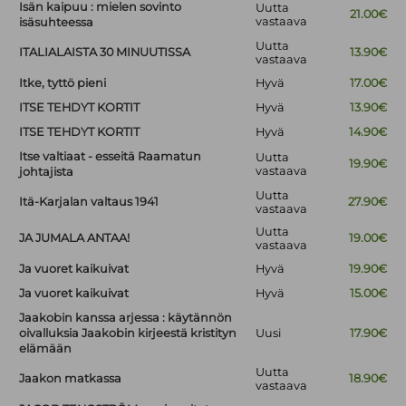
Isän kaipuu : mielen sovinto
Uutta
21.00€
vastaava
isäsuhteessa
Uutta
ITALIALAISTA 30 MINUUTISSA
13.90€
vastaava
Itke, tyttö pieni
Hyvä
17.00€
ITSE TEHDYT KORTIT
Hyvä
13.90€
ITSE TEHDYT KORTIT
Hyvä
14.90€
Itse valtiaat - esseitä Raamatun
Uutta
19.90€
vastaava
johtajista
Uutta
Itä-Karjalan valtaus 1941
27.90€
vastaava
Uutta
JA JUMALA ANTAA!
19.00€
vastaava
Ja vuoret kaikuivat
Hyvä
19.90€
Ja vuoret kaikuivat
Hyvä
15.00€
Jaakobin kanssa arjessa : käytännön
oivalluksia Jaakobin kirjeestä kristityn
Uusi
17.90€
elämään
Uutta
Jaakon matkassa
18.90€
vastaava