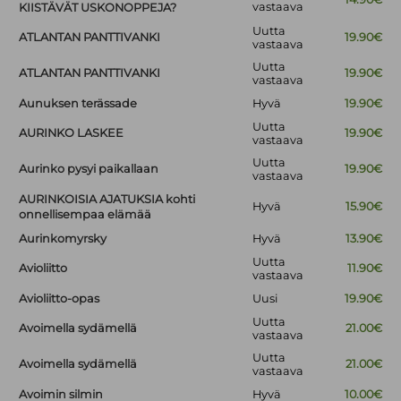
vastaava
KIISTÄVÄT USKONOPPEJA?
Uutta
ATLANTAN PANTTIVANKI
19.90€
vastaava
Uutta
ATLANTAN PANTTIVANKI
19.90€
vastaava
Aunuksen terässade
Hyvä
19.90€
Uutta
AURINKO LASKEE
19.90€
vastaava
Uutta
Aurinko pysyi paikallaan
19.90€
vastaava
AURINKOISIA AJATUKSIA kohti
Hyvä
15.90€
onnellisempaa elämää
Aurinkomyrsky
Hyvä
13.90€
Uutta
Avioliitto
11.90€
vastaava
Avioliitto-opas
Uusi
19.90€
Uutta
Avoimella sydämellä
21.00€
vastaava
Uutta
Avoimella sydämellä
21.00€
vastaava
Avoimin silmin
Hyvä
10.00€