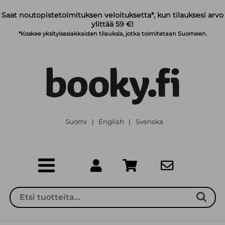
Siirry pääsisältöön
Saat noutopistetoimituksen veloituksetta*, kun tilauksesi arvo
ylittää 59 €!
*Koskee yksityisasiakkaiden tilauksia, jotka toimitetaan Suomeen.
Suomi
English
Svenska
|
|