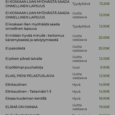
EI KOSKAAN LIIAN MYÖHÄISTÄ SAADA
Tyydyttävä
13.20€
ONNELLINEN LAPSUUS
EI KOSKAAN LIIAN MYÖHÄISTÄ SAADA
Uutta
12.00€
vastaava
ONNELLINEN LAPSUUS
Ei koskaan liian myöhäistä saada
Tyydyttävä
12.90€
onnellinen lapsuus
Ei mitään hyvää minulle : kertomus
Uutta
25.00€
vastaava
kärsimyksestä ja selviytymisestä
Uutta
Ei pakotietä
25.00€
vastaava
Uutta
Ei pilven pilveä taivalla
12.00€
vastaava
Ei pöllömpi puuhakirja
Uusi
9.90€
Uutta
ELIAS, PIENI PELASTUSLAIVA
12.90€
vastaava
Elinkautinen
Hyvä
14.90€
Elinkautinen - Takamäki 1-3
Hyvä
14.90€
Elossa kuoleman kentillä
Hyvä
18.90€
Uutta
ELÄMÄ ON IHANAA
19.50€
vastaava