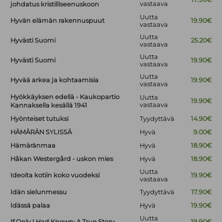
vastaava
johdatus kristilliseenuskoon
Uutta
Hyvän elämän rakennuspuut
19.90€
vastaava
Uutta
Hyvästi Suomi
25.20€
vastaava
Uutta
Hyvästi Suomi
19.90€
vastaava
Uutta
Hyvää arkea ja kohtaamisia
19.90€
vastaava
Hyökkäyksen edellä - Kaukopartio
Uutta
19.90€
vastaava
Kannaksella kesällä 1941
Hyönteiset tutuksi
Tyydyttävä
14.90€
HÄMÄRÄN SYLISSÄ
Hyvä
9.00€
Hämäränmaa
Hyvä
18.90€
Håkan Westergård - uskon mies
Hyvä
18.90€
Uutta
Ideoita kotiin koko vuodeksi
19.90€
vastaava
Idän sielunmessu
Tyydyttävä
17.90€
Idässä palaa
Hyvä
19.90€
Uutta
If Only I Had Known: A True Story
19.90€