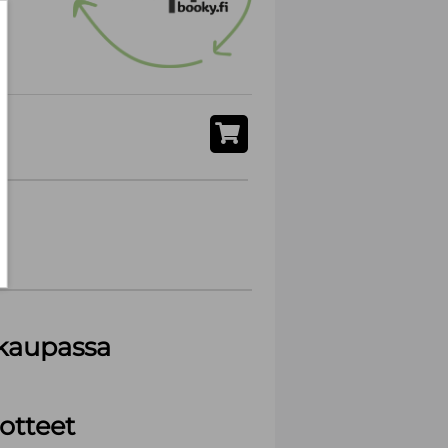
akaupassa
otteet