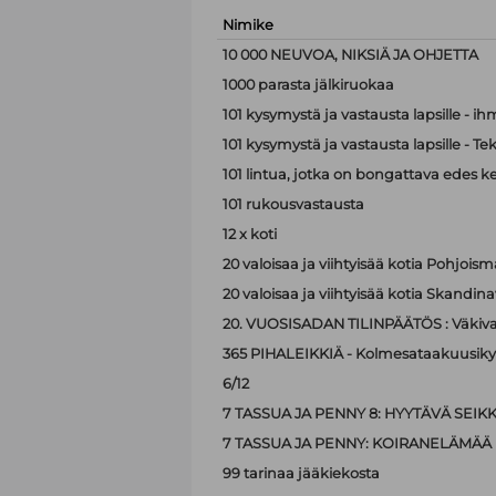
Nimike
10 000 NEUVOA, NIKSIÄ JA OHJETTA
1000 parasta jälkiruokaa
101 kysymystä ja vastausta lapsille - i
101 kysymystä ja vastausta lapsille - Te
101 lintua, jotka on bongattava edes k
101 rukousvastausta
12 x koti
20 valoisaa ja viihtyisää kotia Pohjoism
20 valoisaa ja viihtyisää kotia Skandina
20. VUOSISADAN TILINPÄÄTÖS : Väkiva
365 PIHALEIKKIÄ - Kolmesataakuusiky
6/12
7 TASSUA JA PENNY 8: HYYTÄVÄ SEIK
7 TASSUA JA PENNY: KOIRANELÄMÄÄ
99 tarinaa jääkiekosta