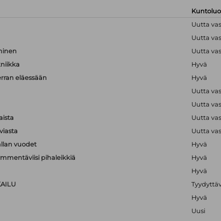
Kuntolu
Uutta va
Uutta va
hminen
Uutta va
kniikka
Hyvä
erran eläessään
Hyvä
Uutta va
Uutta va
aista
Uutta va
viasta
Uutta va
llan vuodet
Hyvä
mmentäviisi pihaleikkiä
Hyvä
Hyvä
KAILU
Tyydyttä
Hyvä
Uusi