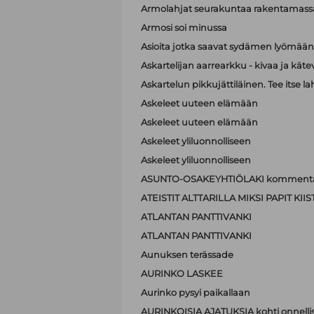
Armolahjat seurakuntaa rakentamass
Armosi soi minussa
Asioita jotka saavat sydämen lyömä
Askartelijan aarrearkku - kivaa ja käte
Askartelun pikkujättiläinen. Tee itse la
Askeleet uuteen elämään
Askeleet uuteen elämään
Askeleet yliluonnolliseen
Askeleet yliluonnolliseen
ASUNTO-OSAKEYHTIÖLAKI kommenta
ATEISTIT ALTTARILLA MIKSI PAPIT K
ATLANTAN PANTTIVANKI
ATLANTAN PANTTIVANKI
Aunuksen terässade
AURINKO LASKEE
Aurinko pysyi paikallaan
AURINKOISIA AJATUKSIA kohti onnell