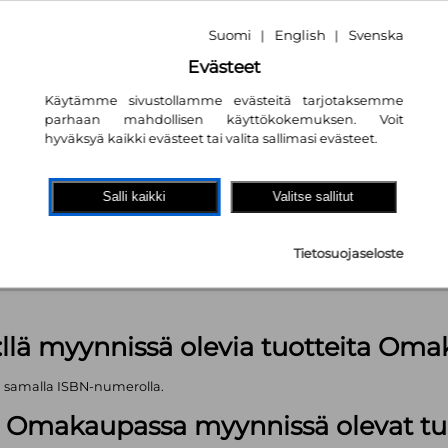
Suomi
English
Svenska
|
|
Evästeet
Käytämme sivustollamme evästeitä tarjotaksemme
parhaan mahdollisen käyttökokemuksen. Voit
hyväksyä kaikki evästeet tai valita sallimasi evästeet.
akaupassa
autta!
Salli kaikki
Valitse sallitut
 painumia
kpl
Tietosuojaseloste
äärä (kts. alla): 1499 kpl
:llä myynnissä olevia tuotteita Om
ä samalla ISBN-numerolla.
lä Omakaupassa myynnissä olevat tu