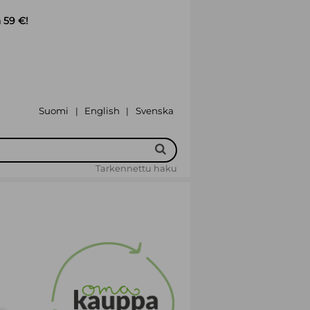
 59 €!
Suomi
English
Svenska
|
|
Tarkennettu haku