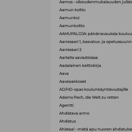
Aamos - oikeudenmukaisuuden julist
Aamun koitto
Aamunkoi
Aamunkoitto
AAMUPALOJA: päivänavauksia kouluun
Aarresaari 1, kasvatus- ja opetussuunni
Aarresaari 2
Aarteita saviastioissa
Aasialainen keittokirja
Aava
Aaveaakkoset
AD/HD-opas koulunkäyntiavustajille
Adams Pech, die Welt zu retten
Agentti
Ahdistava armo
Ahdistus
Ahistaa! - mistä apu nuoren ahdistuk