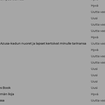
Hyvä
Uutta va
Uusi
Uutta va
Uutta va
Hyvä
zusa-kadun nuoret ja lapset kertoivat minulle tarinansa
Uutta va
Hyvä
Uutta va
Uutta va
Uusi
Uusi
Uusi
es Book
Uusi
män iloja
Hyvä
ssa
Uutta va