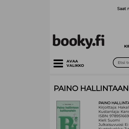
Siirry pääsisältöön
Saat 
K
AVAA
VALIKKO
PAINO HALLINTAAN
PAINO HALLINT
Kirjoittaja: Haka
Kustantaja: Kan
ISBN: 978951669
Kieli: Suomi
Julkaisuvuosi: Ei
Kuntoluokka: Ty