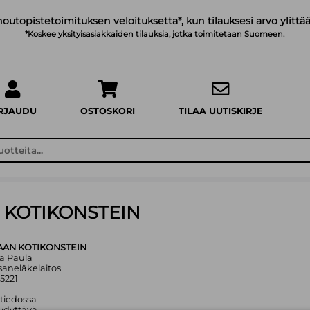
noutopistetoimituksen veloituksetta*, kun tilauksesi arvo ylittää
*Koskee yksityisasiakkaiden tilauksia, jotka toimitetaan Suomeen.
IRJAUDU
OSTOSKORI
TILAA UUTISKIRJE
 KOTIKONSTEIN
AAN KOTIKONSTEIN
la Paula
saneläkelaitos
5221
 tiedossa
ydyttävä