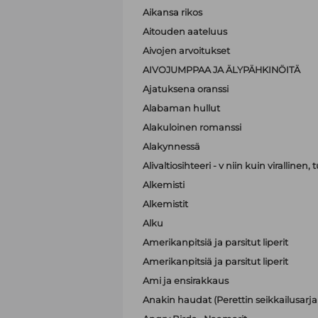
Aikansa rikos
Aitouden aateluus
Aivojen arvoitukset
AIVOJUMPPAA JA ÄLYPÄHKINÖITÄ
Ajatuksena oranssi
Alabaman hullut
Alakuloinen romanssi
Alakynnessä
Alivaltiosihteeri - v niin kuin virallinen
Alkemisti
Alkemistit
Alku
Amerikanpitsiä ja parsitut liperit
Amerikanpitsiä ja parsitut liperit
Ami ja ensirakkaus
Anakin haudat (Perettin seikkailusarja 