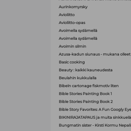
Aurinkomyrsky
Avioliitto
Avioliitto-opas
Avoimella sydämellä
Avoimella sydämellä
Avoimin silmin
Azusa-kadun siunaus - mukana olleet A
Basic cooking
Beauty : kaikki kauneudesta
Beulahin kukkulalla
Bibeln cartonage fiskmotiv liten
Bible Stories Painting Book 1
Bible Stories Painting Book 2
Bible Story Favorites: A Fun Googly Ey
BIKINIRAJATAPAUS ja muita sinkkuelä
Bungmatin sister - Kirsti Kormu Nepali