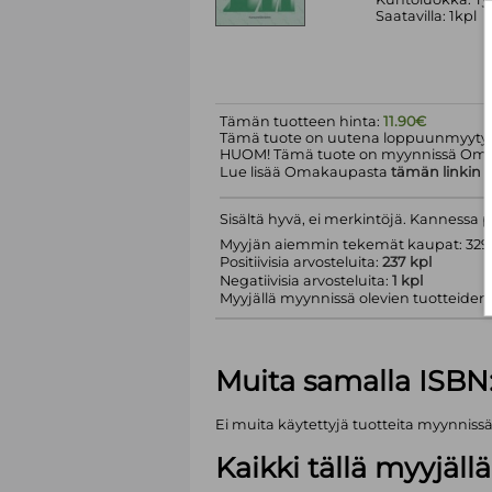
Saatavilla: 1kpl
Tämän tuotteen hinta:
11.90€
Tämä tuote on uutena loppuunmyyty.
HUOM! Tämä tuote on myynnissä Om
Lue lisää Omakaupasta
tämän linkin
k
Sisältä hyvä, ei merkintöjä. Kannessa
Myyjän aiemmin tekemät kaupat: 329 
Positiivisia arvosteluita:
237 kpl
Negatiivisia arvosteluita:
1 kpl
Myyjällä myynnissä olevien tuotteiden m
Muita samalla ISBN
Ei muita käytettyjä tuotteita myynniss
Kaikki tällä myyjäl