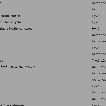
a
Uutta va
Uusi
än nopeammin
Hyvä
vää kierrätystä
Hyvä
hjat ja kodin koristeet
Hyvä
Uutta va
Uutta va
Hyvä
Uutta va
ari
Tyydyttä
IISTÄVÄT USKONOPPEJA?
Uutta va
Uutta va
Uutta va
Hyvä
Uutta va
Uutta va
isempaa elämää
Hyvä