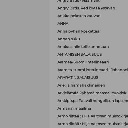
Angry Birds - Naamarit
Angry Birds. Red löytää ystävän
Ankka pelastaa vauvan
ANNA
Anna pyhän koskettaa
Annan suku
Anokaa, niin teille annetaan
ANTAMISEN SALAISUUS
Aramea-Suomi Interlineaari
Aramea-suomi interlineaari - Johanne
ARARATIN SALAISUUS
Ariel ja hämähäkkinainen
Arkielämää Pyhässä maassa : tuokioku
Arkkipiispa Paavali hengellisen lapsen
Armanin maailma
Armo riittää : Hilja Aaltosen muistokirj
Armo riittää : Hilja Aaltosen muistokirj