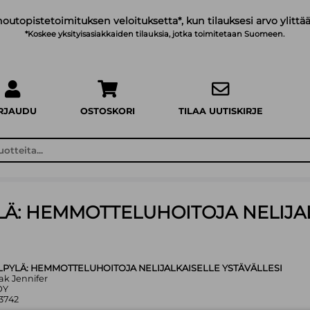
noutopistetoimituksen veloituksetta*, kun tilauksesi arvo ylittää
*Koskee yksityisasiakkaiden tilauksia, jotka toimitetaan Suomeen.
IRJAUDU
OSTOSKORI
TILAA UUTISKIRJE
LÄ: HEMMOTTELUHOITOJA NELIJA
LPYLÄ: HEMMOTTELUHOITOJA NELIJALKAISELLE YSTÄVÄLLESI
ak Jennifer
OY
3742