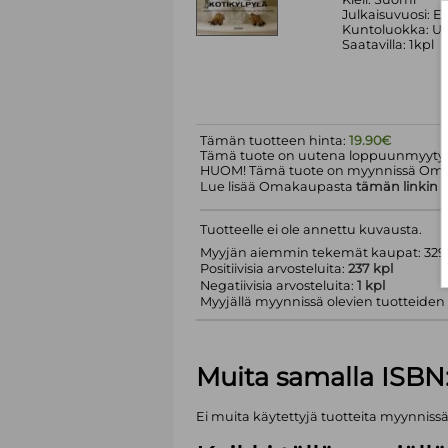
Julkaisuvuosi: Ei
Kuntoluokka: Uu
Saatavilla: 1kpl
Tämän tuotteen hinta:
19.90€
Tämä tuote on uutena loppuunmyyty.
HUOM! Tämä tuote on myynnissä Om
Lue lisää Omakaupasta
tämän linkin
k
Tuotteelle ei ole annettu kuvausta.
Myyjän aiemmin tekemät kaupat: 329 
Positiivisia arvosteluita:
237 kpl
Negatiivisia arvosteluita:
1 kpl
Myyjällä myynnissä olevien tuotteiden m
Muita samalla ISBN
Ei muita käytettyjä tuotteita myynniss