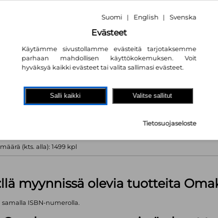
 tiedossa
tta vastaava
Suomi
English
Svenska
|
|
Evästeet
Käytämme sivustollamme evästeitä tarjotaksemme
parhaan mahdollisen käyttökokemuksen. Voit
hyväksyä kaikki evästeet tai valita sallimasi evästeet.
akaupassa
autta!
Salli kaikki
Valitse sallitut
kpl
Tietosuojaseloste
äärä (kts. alla): 1499 kpl
:llä myynnissä olevia tuotteita Om
ä samalla ISBN-numerolla.