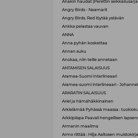
Anakin haudat (Perettin seikkailusarja 
Angry Birds - Naamarit
Angry Birds. Red löytää ystävän
Ankka pelastaa vauvan
ANNA
Anna pyhän koskettaa
Annan suku
Anokaa, niin teille annetaan
ANTAMISEN SALAISUUS
Aramea-Suomi Interlineaari
Aramea-suomi interlineaari - Johanne
ARARATIN SALAISUUS
Ariel ja hämähäkkinainen
Arkielämää Pyhässä maassa : tuokioku
Arkkipiispa Paavali hengellisen lapsen
Armanin maailma
Armo riittää : Hilja Aaltosen muistokirj