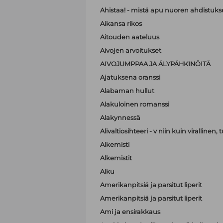
Ahistaa! - mistä apu nuoren ahdistuk
Aikansa rikos
Aitouden aateluus
Aivojen arvoitukset
AIVOJUMPPAA JA ÄLYPÄHKINÖITÄ
Ajatuksena oranssi
Alabaman hullut
Alakuloinen romanssi
Alakynnessä
Alivaltiosihteeri - v niin kuin virallinen
Alkemisti
Alkemistit
Alku
Amerikanpitsiä ja parsitut liperit
Amerikanpitsiä ja parsitut liperit
Ami ja ensirakkaus