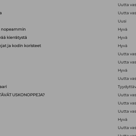
a
Uutta va
a
Uutta va
Uusi
än nopeammin
Hyvä
vää kierrätystä
Hyvä
hjat ja kodin koristeet
Hyvä
Uutta va
Uutta va
Hyvä
Uutta va
ari
Tyydyttä
IISTÄVÄT USKONOPPEJA?
Uutta va
Uutta va
Uutta va
Hyvä
Uutta va
Uutta va