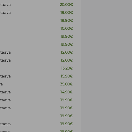
staava
20.00€
staava
19.00€
19.90€
10.00€
19.90€
19.90€
staava
12.00€
staava
12.00€
13.20€
staava
15.90€
vä
35.00€
staava
14.90€
staava
19.90€
staava
19.90€
19.90€
staava
19.90€
staava
19.90€