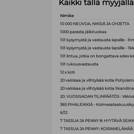
Kaikki tällä myyjäl
Nimike
10 000 NEUVOA, NIKSIÄ JA OHJETTA
1000 parasta jälkiruokaa
101 kysymystä ja vastausta lapsille - i
101 kysymystä ja vastausta lapsille - Te
101 lintua, jotka on bongattava edes k
101 rukousvastausta
12 x koti
20 valoisaa ja viihtyisää kotia Pohjoism
20 valoisaa ja viihtyisää kotia Skandina
20. VUOSISADAN TILINPÄÄTÖS : Väkiva
365 PIHALEIKKIÄ - Kolmesataakuusiky
6/12
7 TASSUA JA PENNY 8: HYYTÄVÄ SEIK
7 TASSUA JA PENNY: KOIRANELÄMÄÄ