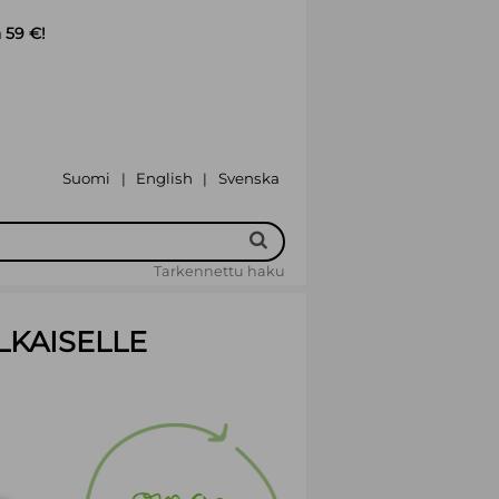
 59 €!
Suomi
English
Svenska
|
|
Tarkennettu haku
LKAISELLE