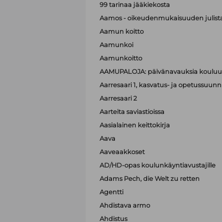
99 tarinaa jääkiekosta
Aamos - oikeudenmukaisuuden julist
Aamun koitto
Aamunkoi
Aamunkoitto
AAMUPALOJA: päivänavauksia kouluun
Aarresaari 1, kasvatus- ja opetussuunni
Aarresaari 2
Aarteita saviastioissa
Aasialainen keittokirja
Aava
Aaveaakkoset
AD/HD-opas koulunkäyntiavustajille
Adams Pech, die Welt zu retten
Agentti
Ahdistava armo
Ahdistus