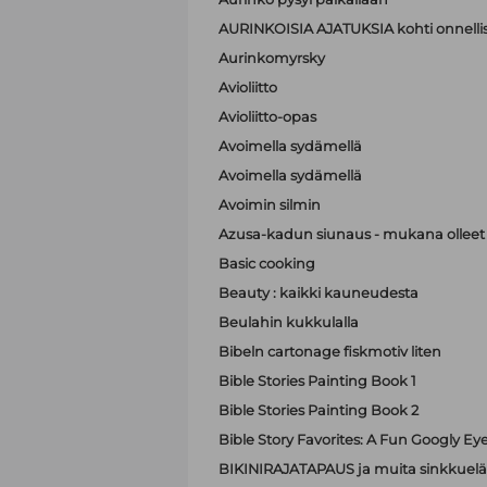
AURINKOISIA AJATUKSIA kohti onnell
Aurinkomyrsky
Avioliitto
Avioliitto-opas
Avoimella sydämellä
Avoimella sydämellä
Avoimin silmin
Azusa-kadun siunaus - mukana olleet A
Basic cooking
Beauty : kaikki kauneudesta
Beulahin kukkulalla
Bibeln cartonage fiskmotiv liten
Bible Stories Painting Book 1
Bible Stories Painting Book 2
Bible Story Favorites: A Fun Googly Ey
BIKINIRAJATAPAUS ja muita sinkkuelä