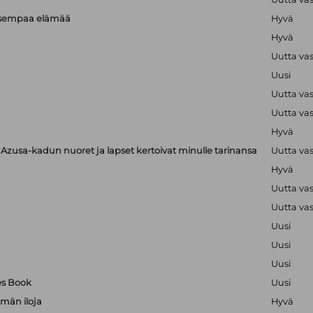
isempaa elämää
Hyvä
Hyvä
Uutta va
Uusi
Uutta va
Uutta va
Hyvä
zusa-kadun nuoret ja lapset kertoivat minulle tarinansa
Uutta va
Hyvä
Uutta va
Uutta va
Uusi
Uusi
Uusi
es Book
Uusi
män iloja
Hyvä