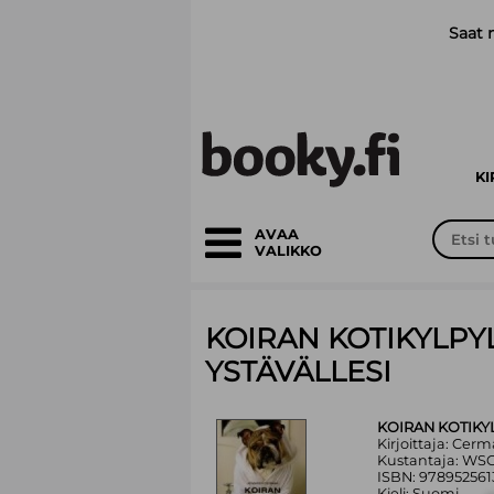
Siirry pääsisältöön
Saat 
K
AVAA
VALIKKO
KOIRAN KOTIKYLPY
YSTÄVÄLLESI
KOIRAN KOTIKY
Kirjoittaja: Cerm
Kustantaja: WS
ISBN: 978952561
Kieli: Suomi