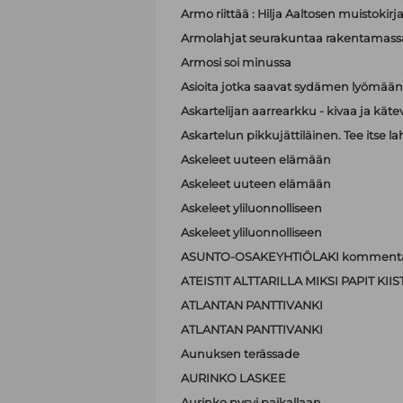
Armo riittää : Hilja Aaltosen muistokirj
Armolahjat seurakuntaa rakentamass
Armosi soi minussa
Asioita jotka saavat sydämen lyömä
Askartelijan aarrearkku - kivaa ja käte
Askartelun pikkujättiläinen. Tee itse la
Askeleet uuteen elämään
Askeleet uuteen elämään
Askeleet yliluonnolliseen
Askeleet yliluonnolliseen
ASUNTO-OSAKEYHTIÖLAKI kommenta
ATEISTIT ALTTARILLA MIKSI PAPIT K
ATLANTAN PANTTIVANKI
ATLANTAN PANTTIVANKI
Aunuksen terässade
AURINKO LASKEE
Aurinko pysyi paikallaan