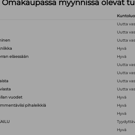
lä Omakaupassa myynnissä olevat tu
Kuntolu
Uutta va
Uutta va
hminen
Uutta va
kniikka
Hyvä
erran eläessään
Hyvä
Uutta va
Uutta va
aista
Uutta va
viasta
Uutta va
llan vuodet
Hyvä
mmentäviisi pihaleikkiä
Hyvä
Hyvä
KAILU
Tyydyttä
Hyvä