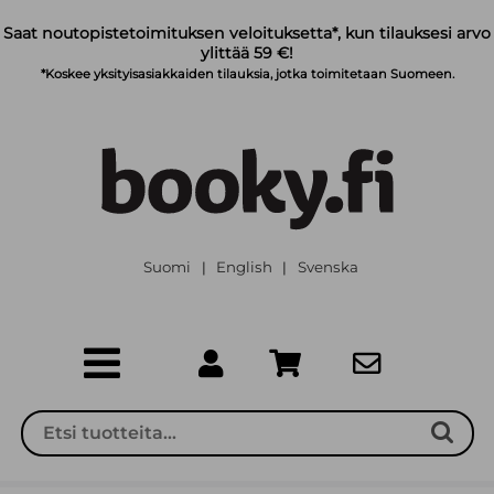
Siirry pääsisältöön
Saat noutopistetoimituksen veloituksetta*, kun tilauksesi arvo
ylittää 59 €!
*Koskee yksityisasiakkaiden tilauksia, jotka toimitetaan Suomeen.
Suomi
English
Svenska
|
|