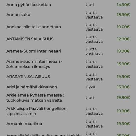
Anna pyhän koskettaa
Uusi
14.90€
Uutta
Annan suku
18.90€
vastaava
Uutta
Anokaa, niin teille annetaan
19.00€
vastaava
Uutta
ANTAMISEN SALAISUUS
12.90€
vastaava
Uutta
Aramea-Suomi Interlineaari
19.90€
vastaava
Aramea-suomi interlineaari -
Uutta
15.90€
vastaava
Johanneksen ilmestys
Uutta
ARARATIN SALAISUUS
19.90€
vastaava
Ariel ja hämähäkkinainen
Hyvä
13.90€
Arkielämää Pyhässä maassa :
Uusi
19.90€
tuokiokuvia matkan varrelta
Arkkipiispa Paavali hengellisen
Uutta
19.90€
vastaava
lapsensa silmin
Uutta
Armanin maailma
19.90€
vastaava
Uutta
Armo riittää : Hilja Aaltosen muistokirja
25.00€