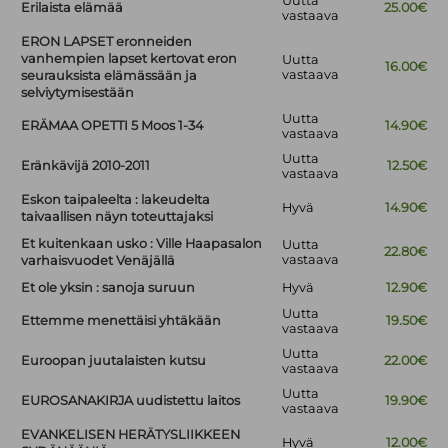
Uutta
Erilaista elämää
25.00€
vastaava
ERON LAPSET eronneiden
vanhempien lapset kertovat eron
Uutta
16.00€
vastaava
seurauksista elämässään ja
selviytymisestään
Uutta
ERÄMAA OPETTI 5 Moos 1-34
14.90€
vastaava
Uutta
Eränkävijä 2010-2011
12.50€
vastaava
Eskon taipaleelta : lakeudelta
Hyvä
14.90€
taivaallisen näyn toteuttajaksi
Et kuitenkaan usko : Ville Haapasalon
Uutta
22.80€
vastaava
varhaisvuodet Venäjällä
Et ole yksin : sanoja suruun
Hyvä
12.90€
Uutta
Ettemme menettäisi yhtäkään
19.50€
vastaava
Uutta
Euroopan juutalaisten kutsu
22.00€
vastaava
Uutta
EUROSANAKIRJA uudistettu laitos
19.90€
vastaava
EVANKELISEN HERÄTYSLIIKKEEN
Hyvä
12.00€