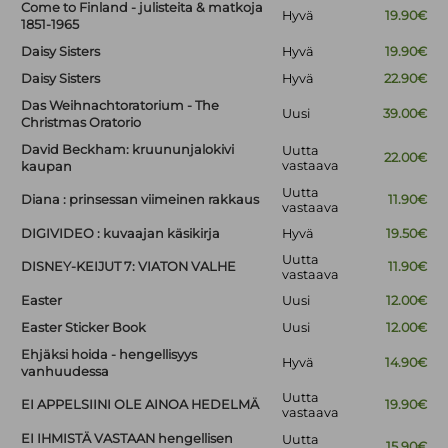
Come to Finland - julisteita & matkoja
Hyvä
19.90€
1851-1965
Daisy Sisters
Hyvä
19.90€
Daisy Sisters
Hyvä
22.90€
Das Weihnachtoratorium - The
Uusi
39.00€
Christmas Oratorio
David Beckham: kruununjalokivi
Uutta
22.00€
vastaava
kaupan
Uutta
Diana : prinsessan viimeinen rakkaus
11.90€
vastaava
DIGIVIDEO : kuvaajan käsikirja
Hyvä
19.50€
Uutta
DISNEY-KEIJUT 7: VIATON VALHE
11.90€
vastaava
Easter
Uusi
12.00€
Easter Sticker Book
Uusi
12.00€
Ehjäksi hoida - hengellisyys
Hyvä
14.90€
vanhuudessa
Uutta
EI APPELSIINI OLE AINOA HEDELMÄ
19.90€
vastaava
EI IHMISTÄ VASTAAN hengellisen
Uutta
15.90€