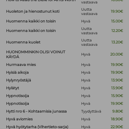
vastaava
Uutta
Huoleton ja hienostunut koti
19.90€
vastaava
Huomenna kaikki on toisin
Hyvä
15.00€
Uutta
Huomenna kaikki on toisin
12.20€
vastaava
Uutta
Huomenna kuolet
13.20€
vastaava
HUONOMMINKIN OLISI VOINUT
Hyvä
20.00€
KÄYDÄ
Hurmaava mies
Hyvä
19.90€
Hyisiä aikoja
Hyvä
19.90€
Hylynryöstäjä
Hyvä
13.90€
Hylätyt
Hyvä
13.90€
Hypnotisoija
Hyvä
15.90€
Hypnotisoija
Hyvä
19.90€
Hytti nro 6 - Kohtaamisia junassa
Tyydyttävä
9.80€
Hyvä aviomies
Hyvä
18.90€
Hyvä hyötytarha (Vihertieto-sarja)
Hyvä
22.90€