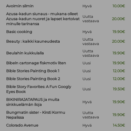
Avoimin silmin
Hyvä
10.00€
Azusa-kadun siunaus - mukana olleet
Uutta
Azusa-kadun nuoret ja lapset kertoivat
20.00€
vastaava
minulle tarinansa
Basic cooking
Hyvä
19.90€
Uutta
Beauty : kaikki kauneudesta
20.00€
vastaava
Uutta
Beulahin kukkulalla
19.90€
vastaava
Bibeln cartonage fiskmotiv liten
Uusi
19.90€
Bible Stories Painting Book 1
Uusi
12.00€
Bible Stories Painting Book 2
Uusi
12.00€
Bible Story Favorites: A Fun Googly
Uusi
19.50€
Eyes Book
BIKINIRAJATAPAUS ja muita
Hyvä
19.90€
sinkkuelämän iloja
Bungmatin sister - Kirsti Kormu
Uutta
19.90€
vastaava
Nepalissa
Colorado Avenue
Hyvä
14.50€