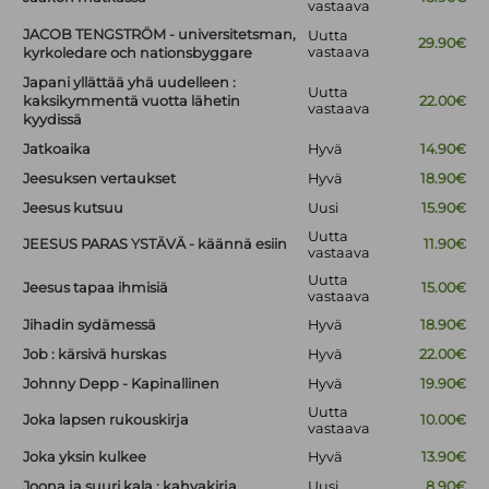
vastaava
JACOB TENGSTRÖM - universitetsman,
Uutta
29.90€
vastaava
kyrkoledare och nationsbyggare
Japani yllättää yhä uudelleen :
Uutta
kaksikymmentä vuotta lähetin
22.00€
vastaava
kyydissä
Jatkoaika
Hyvä
14.90€
Jeesuksen vertaukset
Hyvä
18.90€
Jeesus kutsuu
Uusi
15.90€
Uutta
JEESUS PARAS YSTÄVÄ - käännä esiin
11.90€
vastaava
Uutta
Jeesus tapaa ihmisiä
15.00€
vastaava
Jihadin sydämessä
Hyvä
18.90€
Job : kärsivä hurskas
Hyvä
22.00€
Johnny Depp - Kapinallinen
Hyvä
19.90€
Uutta
Joka lapsen rukouskirja
10.00€
vastaava
Joka yksin kulkee
Hyvä
13.90€
Joona ja suuri kala : kahvakirja
Uusi
8.90€