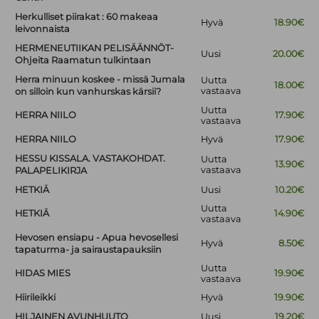
Herkulliset piirakat : 60 makeaa
Hyvä
18.90€
leivonnaista
HERMENEUTIIKAN PELISÄÄNNÖT-
Uusi
20.00€
Ohjeita Raamatun tulkintaan
Herra minuun koskee - missä Jumala
Uutta
18.00€
vastaava
on silloin kun vanhurskas kärsii?
Uutta
HERRA NIILO
17.90€
vastaava
HERRA NIILO
Hyvä
17.90€
HESSU KISSALA. VASTAKOHDAT.
Uutta
13.90€
vastaava
PALAPELIKIRJA
HETKIÄ
Uusi
10.20€
Uutta
HETKIÄ
14.90€
vastaava
Hevosen ensiapu - Apua hevosellesi
Hyvä
8.50€
tapaturma- ja sairaustapauksiin
Uutta
HIDAS MIES
19.90€
vastaava
Hiirileikki
Hyvä
19.90€
HILJAINEN AVUNHUUTO
Uusi
19.20€