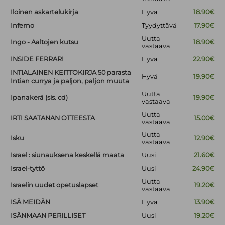
Iloinen askartelukirja
Hyvä
18.90€
Inferno
Tyydyttävä
17.90€
Uutta
Ingo - Aaltojen kutsu
18.90€
vastaava
INSIDE FERRARI
Hyvä
22.90€
INTIALAINEN KEITTOKIRJA 50 parasta
Hyvä
19.90€
Intian currya ja paljon, paljon muuta
Uutta
Ipanakerä (sis. cd)
19.90€
vastaava
Uutta
IRTI SAATANAN OTTEESTA
15.00€
vastaava
Uutta
Isku
12.90€
vastaava
Israel : siunauksena keskellä maata
Uusi
21.60€
Israel-tyttö
Uusi
24.90€
Uutta
Israelin uudet opetuslapset
19.20€
vastaava
ISÄ MEIDÄN
Hyvä
13.90€
ISÄNMAAN PERILLISET
Uusi
19.20€