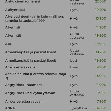
Alakuloinen romanssi
22.00€
vastaava
Alakynnessä
Hyvä
19.00€
Alivaltiosihteeri - v niin kuin virallinen,
Hyvä
13.90€
tunteita ja tuoksuja 1999
Alkemisti
Hyvä
11.90€
Uutta
Alkemistit
19.90€
vastaava
Alku
Hyvä
19.90€
Uutta
Amerikanpitsiä ja parsitut liperit
19.20€
vastaava
Amerikanpitsiä ja parsitut liperit
Uusi
19.90€
Ami ja ensirakkaus
Hyvä
14.90€
Anakin haudat (Perettin seikkailusarja
Hyvä
14.90€
3)
Angry Birds - Naamarit
Hyvä
11.90€
Uutta
Angry Birds. Red löytää ystävän
9.90€
vastaava
Ankka pelastaa vauvan
Hyvä
7.90€
ANNA
Tyydyttävä
14.00€