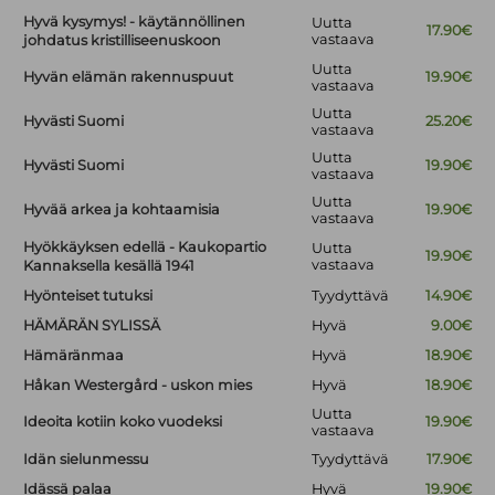
Hyvä kysymys! - käytännöllinen
Uutta
17.90€
vastaava
johdatus kristilliseenuskoon
Uutta
Hyvän elämän rakennuspuut
19.90€
vastaava
Uutta
Hyvästi Suomi
25.20€
vastaava
Uutta
Hyvästi Suomi
19.90€
vastaava
Uutta
Hyvää arkea ja kohtaamisia
19.90€
vastaava
Hyökkäyksen edellä - Kaukopartio
Uutta
19.90€
vastaava
Kannaksella kesällä 1941
Hyönteiset tutuksi
Tyydyttävä
14.90€
HÄMÄRÄN SYLISSÄ
Hyvä
9.00€
Hämäränmaa
Hyvä
18.90€
Håkan Westergård - uskon mies
Hyvä
18.90€
Uutta
Ideoita kotiin koko vuodeksi
19.90€
vastaava
Idän sielunmessu
Tyydyttävä
17.90€
Idässä palaa
Hyvä
19.90€