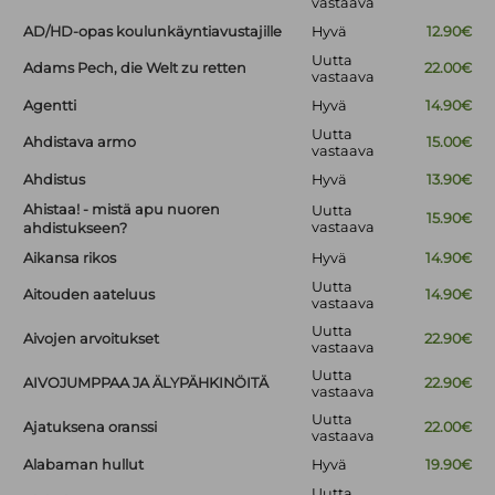
vastaava
AD/HD-opas koulunkäyntiavustajille
Hyvä
12.90€
Uutta
Adams Pech, die Welt zu retten
22.00€
vastaava
Agentti
Hyvä
14.90€
Uutta
Ahdistava armo
15.00€
vastaava
Ahdistus
Hyvä
13.90€
Ahistaa! - mistä apu nuoren
Uutta
15.90€
vastaava
ahdistukseen?
Aikansa rikos
Hyvä
14.90€
Uutta
Aitouden aateluus
14.90€
vastaava
Uutta
Aivojen arvoitukset
22.90€
vastaava
Uutta
AIVOJUMPPAA JA ÄLYPÄHKINÖITÄ
22.90€
vastaava
Uutta
Ajatuksena oranssi
22.00€
vastaava
Alabaman hullut
Hyvä
19.90€
Uutta