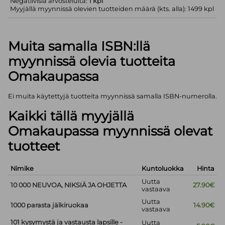
Negatiivisia arvosteluita:
1 kpl
Myyjällä myynnissä olevien tuotteiden määrä (kts. alla): 1499 kpl
Muita samalla ISBN:llä
myynnissä olevia tuotteita
Omakaupassa
Ei muita käytettyjä tuotteita myynnissä samalla ISBN-numerolla.
Kaikki tällä myyjällä
Omakaupassa myynnissä olevat
tuotteet
Nimike
Kuntoluokka
Hinta
Uutta
10 000 NEUVOA, NIKSIÄ JA OHJETTA
27.90€
vastaava
Uutta
1000 parasta jälkiruokaa
14.90€
vastaava
101 kysymystä ja vastausta lapsille -
Uutta