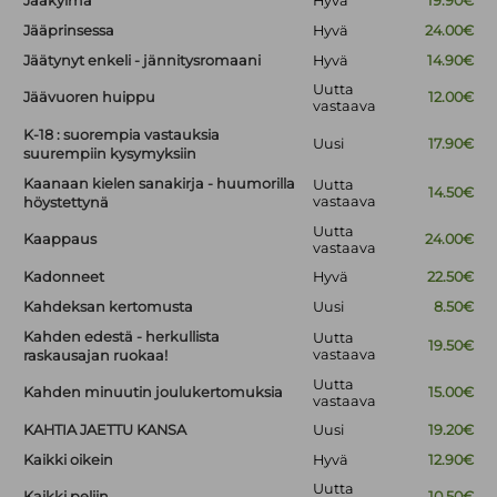
Jääkylmä
Hyvä
19.90€
Jääprinsessa
Hyvä
24.00€
Jäätynyt enkeli - jännitysromaani
Hyvä
14.90€
Uutta
Jäävuoren huippu
12.00€
vastaava
K-18 : suorempia vastauksia
Uusi
17.90€
suurempiin kysymyksiin
Kaanaan kielen sanakirja - huumorilla
Uutta
14.50€
vastaava
höystettynä
Uutta
Kaappaus
24.00€
vastaava
Kadonneet
Hyvä
22.50€
Kahdeksan kertomusta
Uusi
8.50€
Kahden edestä - herkullista
Uutta
19.50€
vastaava
raskausajan ruokaa!
Uutta
Kahden minuutin joulukertomuksia
15.00€
vastaava
KAHTIA JAETTU KANSA
Uusi
19.20€
Kaikki oikein
Hyvä
12.90€
Uutta
Kaikki peliin
10.50€