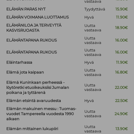
vastaava
ELÄMÄN PARAS NYT
Tyydyttävä
15.90€
ELÄMÄN VOIMANA LUOTTAMUS
Hyvä
11.90€
ELÄMÄNILOA JA TERVEYTTÄ
Uutta
18.90€
vastaava
KASVISRUOASTA
Uutta
ELÄMÄNTAPANA RUKOUS
16.00€
vastaava
Uutta
ELÄMÄNTAPANA RUKOUS
16.00€
vastaava
Eläintarhassa
Hyvä
11.90€
Uutta
Elämä jota kaipaan
16.80€
vastaava
Elämä Kuninkaan perheessä -
Uutta
löytöretki etuoikeuksiisi Jumalan
22.00€
vastaava
poikana ja tyttärenä
Elämän etsintä avaruudesta
Hyvä
22.50€
Elämän makuinen messu : Tuomas-
Uutta
vuodet Tampereella vuodesta 1990
24.90€
vastaava
alkaen
Uutta
Elämän mittainen lukupiiri
13.90€
vastaava