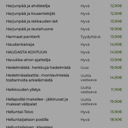
Harjunpää ja ahdistelija
Hyvä
12.90€
Harjunpää ja kiusantekijät
Hyvä
12.90€
Harjunpää ja rakkauden lait
Hyvä
13.90€
Harjunpää ja rautahuone
Hyvä
19.90€
Harmaat pantterit
Tyydyttävä
13.90€
Haudankaivaja
Hyvä
14.90€
HAUDASTA KOHTUUN
Hyvä
14.90€
Havukka-ahon ajattelija
Hyvä
10.90€
Hedelmäistä : herkkuja hedelmistä
Uusi
19.90€
Hedelmäsalaattia : moniravinteisia
Uutta
14.90€
vastaava
tositarinoita arkielämästä
Uutta
Heikkouden ylistys
11.90€
vastaava
Hellapoliisi makeilee - jälkiruoat ja
Uutta
19.90€
vastaava
makeat välipalat
Helluntai-Toivo
Hyvä
15.90€
Helluntaijakson postilla
Hyvä
18.90€
Helluntailainen : klassisen