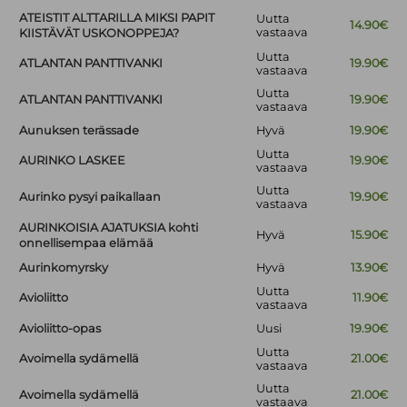
ATEISTIT ALTTARILLA MIKSI PAPIT
Uutta
14.90€
vastaava
KIISTÄVÄT USKONOPPEJA?
Uutta
ATLANTAN PANTTIVANKI
19.90€
vastaava
Uutta
ATLANTAN PANTTIVANKI
19.90€
vastaava
Aunuksen terässade
Hyvä
19.90€
Uutta
AURINKO LASKEE
19.90€
vastaava
Uutta
Aurinko pysyi paikallaan
19.90€
vastaava
AURINKOISIA AJATUKSIA kohti
Hyvä
15.90€
onnellisempaa elämää
Aurinkomyrsky
Hyvä
13.90€
Uutta
Avioliitto
11.90€
vastaava
Avioliitto-opas
Uusi
19.90€
Uutta
Avoimella sydämellä
21.00€
vastaava
Uutta
Avoimella sydämellä
21.00€
vastaava