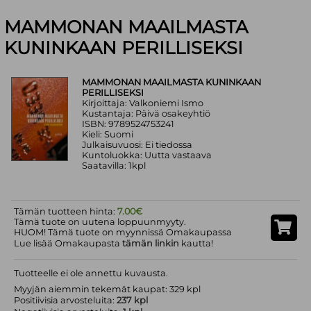
MAMMONAN MAAILMASTA
KUNINKAAN PERILLISEKSI
MAMMONAN MAAILMASTA KUNINKAAN
PERILLISEKSI
Kirjoittaja: Valkoniemi Ismo
Kustantaja: Päivä osakeyhtiö
ISBN: 9789524753241
Kieli: Suomi
Julkaisuvuosi: Ei tiedossa
Kuntoluokka: Uutta vastaava
Saatavilla: 1kpl
Tämän tuotteen hinta:
7.00€
Tämä tuote on uutena loppuunmyyty.
HUOM! Tämä tuote on myynnissä Omakaupassa
Lue lisää Omakaupasta
tämän linkin
kautta!
Tuotteelle ei ole annettu kuvausta.
Myyjän aiemmin tekemät kaupat: 329 kpl
Positiivisia arvosteluita:
237 kpl