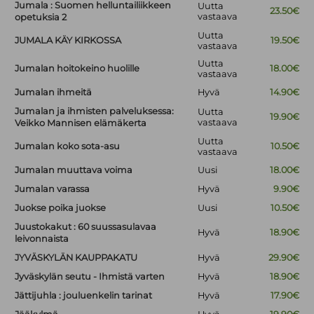
Jumala : Suomen helluntailiikkeen
Uutta
23.50€
vastaava
opetuksia 2
Uutta
JUMALA KÄY KIRKOSSA
19.50€
vastaava
Uutta
Jumalan hoitokeino huolille
18.00€
vastaava
Jumalan ihmeitä
Hyvä
14.90€
Jumalan ja ihmisten palveluksessa:
Uutta
19.90€
vastaava
Veikko Mannisen elämäkerta
Uutta
Jumalan koko sota-asu
10.50€
vastaava
Jumalan muuttava voima
Uusi
18.00€
Jumalan varassa
Hyvä
9.90€
Juokse poika juokse
Uusi
10.50€
Juustokakut : 60 suussasulavaa
Hyvä
18.90€
leivonnaista
JYVÄSKYLÄN KAUPPAKATU
Hyvä
29.90€
Jyväskylän seutu - Ihmistä varten
Hyvä
18.90€
Jättijuhla : jouluenkelin tarinat
Hyvä
17.90€