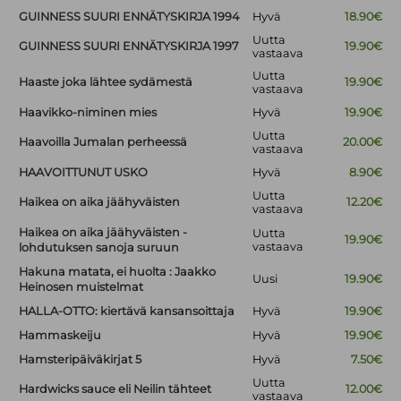
GUINNESS SUURI ENNÄTYSKIRJA 1994
Hyvä
18.90€
Uutta
GUINNESS SUURI ENNÄTYSKIRJA 1997
19.90€
vastaava
Uutta
Haaste joka lähtee sydämestä
19.90€
vastaava
Haavikko-niminen mies
Hyvä
19.90€
Uutta
Haavoilla Jumalan perheessä
20.00€
vastaava
HAAVOITTUNUT USKO
Hyvä
8.90€
Uutta
Haikea on aika jäähyväisten
12.20€
vastaava
Haikea on aika jäähyväisten -
Uutta
19.90€
vastaava
lohdutuksen sanoja suruun
Hakuna matata, ei huolta : Jaakko
Uusi
19.90€
Heinosen muistelmat
HALLA-OTTO: kiertävä kansansoittaja
Hyvä
19.90€
Hammaskeiju
Hyvä
19.90€
Hamsteripäiväkirjat 5
Hyvä
7.50€
Uutta
Hardwicks sauce eli Neilin tähteet
12.00€
vastaava