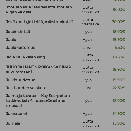
Joosuan kirja : seurakunta Joosuan
Uutta
18.00€
vastaava
kirjan valossa
Uutta
Jos Jumala jo tietää, miksi ruokoilla?
20.00€
vastaava
Jotain sinistä
Hyvä
18.90€
Joulu
Hyvä
19.90€
Joulukertomus
Uusi
5.50€
Uutta
JP ja Sallikkalan kingi
18.50€
vastaava
JUHO JA HÄNEN POIKANSA EINAR
Uutta
19.90€
vastaava
sukuromaani
Julkihuudettua!
Hyvä
19.90€
Julkisuuden valokeila
Uusi
22.50€
Julma ja tavaton - Kay Scarpettan
tutkimuksia Alkuteos:Cruel and
Hyvä
13.90€
unusual
Juloratoriet
Hyvä
14.90€
Uutta
Jumala
15.90€
vastaava