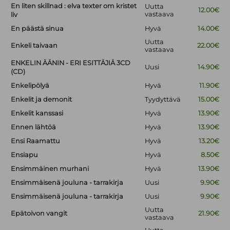
En liten skillnad : elva texter om kristet
Uutta
12.00€
vastaava
liv
En päästä sinua
Hyvä
14.00€
Uutta
Enkeli taivaan
22.00€
vastaava
ENKELIN ÄÄNIN - ERI ESITTÄJIÄ 3CD
Uusi
14.90€
(CD)
Enkelipölyä
Hyvä
11.90€
Enkelit ja demonit
Tyydyttävä
15.00€
Enkelit kanssasi
Hyvä
13.90€
Ennen lähtöä
Hyvä
13.90€
Ensi Raamattu
Hyvä
13.20€
Ensiapu
Hyvä
8.50€
Ensimmäinen murhani
Hyvä
13.90€
Ensimmäisenä jouluna - tarrakirja
Uusi
9.90€
Ensimmäisenä jouluna - tarrakirja
Uusi
9.90€
Uutta
Epätoivon vangit
21.90€
vastaava