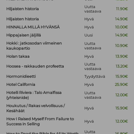
Uutta
Hiljaisten historia
11.90€
vastaava
Hiljaisten historia
Hyvä
14.90€
HINNALLA MILLÄ HYVÄNSÄ
Hyvä
10.00€
Hippajaisen jäljillä
Uusi
14.90€
Hokki : jatkosodan viimeinen
Uutta
10.90€
vastaava
kaukopartio
Holan takaa
Hyvä
13.90€
Uutta
Hoosea - rakkauden profeetta
13.20€
vastaava
Hormonidieetti
Tyydyttävä
15.90€
Hotel California
Hyvä
25.90€
Hotelli Riviera : Talo Amalfissa
Uutta
12.00€
vastaava
(yhteisnide)
Houkutus / Rakas velvollisuus /
Hyvä
15.90€
Kesähäät
How I Raised Myself From Failure to
Hyvä
12.00€
Success in Selling
Uutta
How to Read the Bible for All Its Worth
16.80€