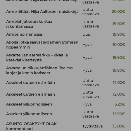
vastaava
Uutta
Armo riittää : Hilja Aaltosen muistokirja
20.00€
vastaava
Armolahjat seurakuntaa
Uutta
19.00€
vastaava
rakentamassa
Armosi soi minussa
Uusi
19.90€
Asioita jotka saavat sydämen lyömään
Hyvä
10.00€
nopeammin
Askartelijan aarrearkku - kivaa ja
Hyvä
19.90€
kätevää kierrätystä
Askartelun pikkujättiläinen. Tee itse
Hyvä
19.90€
lahjat ja kodin koristeet
Uutta
Askeleet uuteen elämään
12.00€
vastaava
Uutta
Askeleet uuteen elämään
12.00€
vastaava
Askeleet yliluonnolliseen
Hyvä
13.20€
Uutta
Askeleet yliluonnolliseen
15.90€
vastaava
ASUNTO-OSAKEYHTIÖLAKI
Tyydyttävä
35.00€
kommentaari