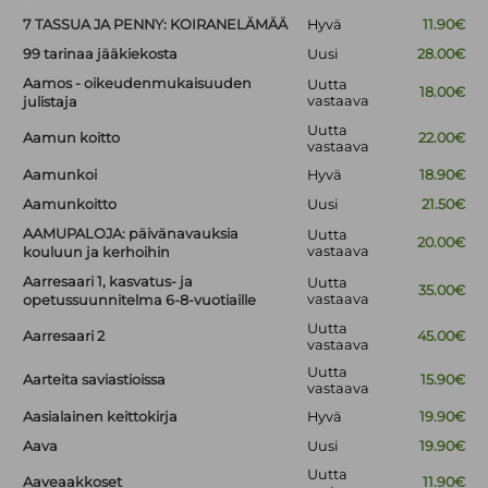
7 TASSUA JA PENNY: KOIRANELÄMÄÄ
Hyvä
11.90€
99 tarinaa jääkiekosta
Uusi
28.00€
Aamos - oikeudenmukaisuuden
Uutta
18.00€
vastaava
julistaja
Uutta
Aamun koitto
22.00€
vastaava
Aamunkoi
Hyvä
18.90€
Aamunkoitto
Uusi
21.50€
AAMUPALOJA: päivänavauksia
Uutta
20.00€
vastaava
kouluun ja kerhoihin
Aarresaari 1, kasvatus- ja
Uutta
35.00€
vastaava
opetussuunnitelma 6-8-vuotiaille
Uutta
Aarresaari 2
45.00€
vastaava
Uutta
Aarteita saviastioissa
15.90€
vastaava
Aasialainen keittokirja
Hyvä
19.90€
Aava
Uusi
19.90€
Uutta
Aaveaakkoset
11.90€