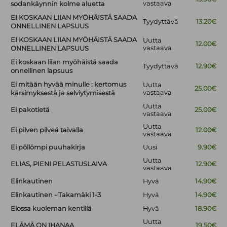
vastaava
sodankäynnin kolme aluetta
EI KOSKAAN LIIAN MYÖHÄISTÄ SAADA
Tyydyttävä
13.20€
ONNELLINEN LAPSUUS
EI KOSKAAN LIIAN MYÖHÄISTÄ SAADA
Uutta
12.00€
vastaava
ONNELLINEN LAPSUUS
Ei koskaan liian myöhäistä saada
Tyydyttävä
12.90€
onnellinen lapsuus
Ei mitään hyvää minulle : kertomus
Uutta
25.00€
vastaava
kärsimyksestä ja selviytymisestä
Uutta
Ei pakotietä
25.00€
vastaava
Uutta
Ei pilven pilveä taivalla
12.00€
vastaava
Ei pöllömpi puuhakirja
Uusi
9.90€
Uutta
ELIAS, PIENI PELASTUSLAIVA
12.90€
vastaava
Elinkautinen
Hyvä
14.90€
Elinkautinen - Takamäki 1-3
Hyvä
14.90€
Elossa kuoleman kentillä
Hyvä
18.90€
Uutta
ELÄMÄ ON IHANAA
19.50€