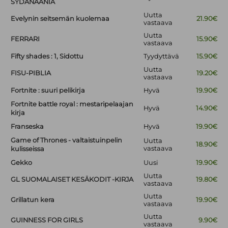
SYDÄNÄÄNIÄ
Uutta
Evelynin seitsemän kuolemaa
21.90€
vastaava
Uutta
FERRARI
15.90€
vastaava
Fifty shades : 1, Sidottu
Tyydyttävä
15.90€
Uutta
FISU-PIBLIA
19.20€
vastaava
Fortnite : suuri pelikirja
Hyvä
19.90€
Fortnite battle royal : mestaripelaajan
Hyvä
14.90€
kirja
Franseska
Hyvä
19.90€
Game of Thrones - valtaistuinpelin
Uutta
18.90€
vastaava
kulisseissa
Gekko
Uusi
19.90€
Uutta
GL SUOMALAISET KESÄKODIT -KIRJA
19.80€
vastaava
Uutta
Grillatun kera
19.90€
vastaava
Uutta
GUINNESS FOR GIRLS
9.90€
vastaava