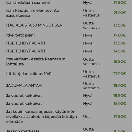
Isä, lähdetään saareen!
Hyvä
17.90€
Isän kaipuu : mielen sovinto
Uutta
21.00€
vastaava
isäsuhteessa
Uutta
ITALIALAISTA 30 MINUUTISSA
13.90€
vastaava
Itke, tyttö pieni
Hyvä
17.00€
ITSE TEHDYT KORTIT
Hyvä
13.90€
ITSE TEHDYT KORTIT
Hyvä
14.90€
Itse valtiaat - esseitä Raamatun
Uutta
19.90€
vastaava
johtajista
Uutta
Itä-Karjalan valtaus 1941
27.90€
vastaava
Uutta
JA JUMALA ANTAA!
19.00€
vastaava
Ja vuoret kaikuivat
Hyvä
19.90€
Ja vuoret kaikuivat
Hyvä
15.00€
Jaakobin kanssa arjessa : käytännön
oivalluksia Jaakobin kirjeestä kristityn
Uusi
17.90€
elämään
Uutta
Jaakon matkassa
18.90€