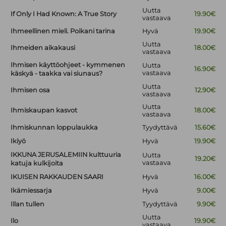
Uutta
If Only I Had Known: A True Story
19.90€
vastaava
Ihmeellinen mieli. Poikani tarina
Hyvä
19.90€
Uutta
Ihmeiden aikakausi
18.00€
vastaava
Ihmisen käyttöohjeet - kymmenen
Uutta
16.90€
vastaava
käskyä - taakka vai siunaus?
Uutta
Ihmisen osa
12.90€
vastaava
Uutta
Ihmiskaupan kasvot
18.00€
vastaava
Ihmiskunnan loppulaukka
Tyydyttävä
15.60€
Ikiyö
Hyvä
19.90€
IKKUNA JERUSALEMIIN kulttuuria
Uutta
19.20€
vastaava
katuja kulkijoita
IKUISEN RAKKAUDEN SAARI
Hyvä
16.00€
Ikämiessarja
Hyvä
9.00€
Illan tullen
Tyydyttävä
9.90€
Uutta
Ilo
19.90€
vastaava