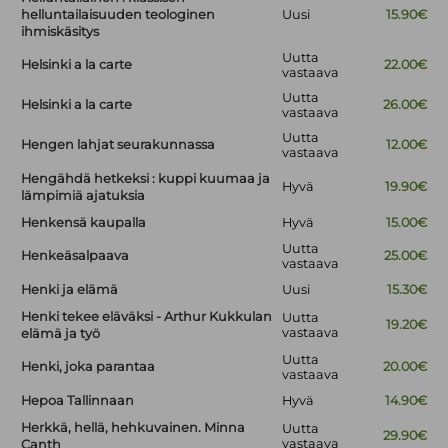
helluntailaisuuden teologinen
Uusi
15.90€
ihmiskäsitys
Uutta
Helsinki a la carte
22.00€
vastaava
Uutta
Helsinki a la carte
26.00€
vastaava
Uutta
Hengen lahjat seurakunnassa
12.00€
vastaava
Hengähdä hetkeksi : kuppi kuumaa ja
Hyvä
19.90€
lämpimiä ajatuksia
Henkensä kaupalla
Hyvä
15.00€
Uutta
Henkeäsalpaava
25.00€
vastaava
Henki ja elämä
Uusi
15.30€
Henki tekee eläväksi - Arthur Kukkulan
Uutta
19.20€
vastaava
elämä ja työ
Uutta
Henki, joka parantaa
20.00€
vastaava
Hepoa Tallinnaan
Hyvä
14.90€
Herkkä, hellä, hehkuvainen. Minna
Uutta
29.90€
vastaava
Canth