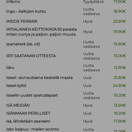
Inferno
Tyydyttävä
17.90€
Uutta
Ingo - Aaltojen kutsu
18.90€
vastaava
INSIDE FERRARI
Hyvä
22.90€
INTIALAINEN KEITTOKIRJA 50 parasta
Hyvä
19.90€
Intian currya ja paljon, paljon muuta
Uutta
Ipanakerä (sis. cd)
19.90€
vastaava
Uutta
IRTI SAATANAN OTTEESTA
15.00€
vastaava
Uutta
Isku
12.90€
vastaava
Israel : siunauksena keskellä maata
Uusi
21.60€
Israel-tyttö
Uusi
24.90€
Uutta
Israelin uudet opetuslapset
19.20€
vastaava
ISÄ MEIDÄN
Hyvä
13.90€
ISÄNMAAN PERILLISET
Uusi
19.20€
Isä, lähdetään saareen!
Hyvä
17.90€
Isän kaipuu : mielen sovinto
Uutta
21.00€