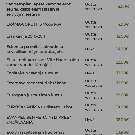
vanhempien lapset kertovat eron
Uutta
16.00€
vastaava
seurauksista elämässään ja
selviytymisestään
Uutta
ERÄMAA OPETTI 5 Moos 1-34
14.90€
vastaava
Uutta
Eränkävijä 2010-2011
12.50€
vastaava
Eskon taipaleelta : lakeudelta
Hyvä
14.90€
taivaallisen näyn toteuttajaksi
Et kuitenkaan usko : Ville Haapasalon
Uutta
22.80€
vastaava
varhaisvuodet Venäjällä
Et ole yksin : sanoja suruun
Hyvä
12.90€
Uutta
Ettemme menettäisi yhtäkään
19.50€
vastaava
Uutta
Euroopan juutalaisten kutsu
22.00€
vastaava
Uutta
EUROSANAKIRJA uudistettu laitos
19.90€
vastaava
EVANKELISEN HERÄTYSLIIKKEEN
Hyvä
12.00€
SYDÄNÄÄNIÄ
Uutta
Evelynin seitsemän kuolemaa
21.90€
vastaava