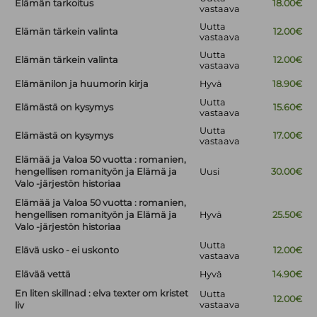
Elämän tarkoitus
18.00€
vastaava
Uutta
Elämän tärkein valinta
12.00€
vastaava
Uutta
Elämän tärkein valinta
12.00€
vastaava
Elämänilon ja huumorin kirja
Hyvä
18.90€
Uutta
Elämästä on kysymys
15.60€
vastaava
Uutta
Elämästä on kysymys
17.00€
vastaava
Elämää ja Valoa 50 vuotta : romanien,
hengellisen romanityön ja Elämä ja
Uusi
30.00€
Valo -järjestön historiaa
Elämää ja Valoa 50 vuotta : romanien,
hengellisen romanityön ja Elämä ja
Hyvä
25.50€
Valo -järjestön historiaa
Uutta
Elävä usko - ei uskonto
12.00€
vastaava
Elävää vettä
Hyvä
14.90€
En liten skillnad : elva texter om kristet
Uutta
12.00€
vastaava
liv