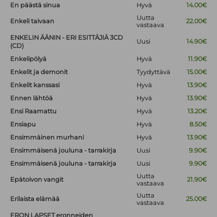
En päästä sinua
Hyvä
14.00€
Uutta
Enkeli taivaan
22.00€
vastaava
ENKELIN ÄÄNIN - ERI ESITTÄJIÄ 3CD
Uusi
14.90€
(CD)
Enkelipölyä
Hyvä
11.90€
Enkelit ja demonit
Tyydyttävä
15.00€
Enkelit kanssasi
Hyvä
13.90€
Ennen lähtöä
Hyvä
13.90€
Ensi Raamattu
Hyvä
13.20€
Ensiapu
Hyvä
8.50€
Ensimmäinen murhani
Hyvä
13.90€
Ensimmäisenä jouluna - tarrakirja
Uusi
9.90€
Ensimmäisenä jouluna - tarrakirja
Uusi
9.90€
Uutta
Epätoivon vangit
21.90€
vastaava
Uutta
Erilaista elämää
25.00€
vastaava
ERON LAPSET eronneiden