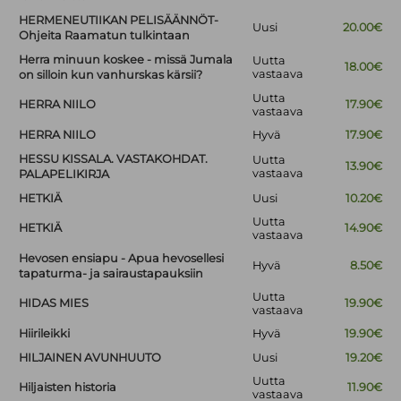
HERMENEUTIIKAN PELISÄÄNNÖT-
Uusi
20.00€
Ohjeita Raamatun tulkintaan
Herra minuun koskee - missä Jumala
Uutta
18.00€
vastaava
on silloin kun vanhurskas kärsii?
Uutta
HERRA NIILO
17.90€
vastaava
HERRA NIILO
Hyvä
17.90€
HESSU KISSALA. VASTAKOHDAT.
Uutta
13.90€
vastaava
PALAPELIKIRJA
HETKIÄ
Uusi
10.20€
Uutta
HETKIÄ
14.90€
vastaava
Hevosen ensiapu - Apua hevosellesi
Hyvä
8.50€
tapaturma- ja sairaustapauksiin
Uutta
HIDAS MIES
19.90€
vastaava
Hiirileikki
Hyvä
19.90€
HILJAINEN AVUNHUUTO
Uusi
19.20€
Uutta
Hiljaisten historia
11.90€
vastaava