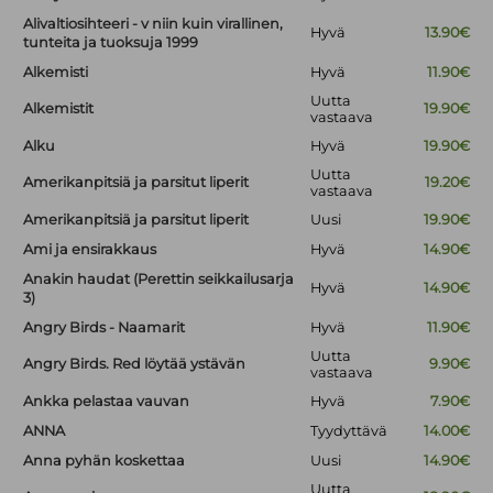
Alivaltiosihteeri - v niin kuin virallinen,
Hyvä
13.90€
tunteita ja tuoksuja 1999
Alkemisti
Hyvä
11.90€
Uutta
Alkemistit
19.90€
vastaava
Alku
Hyvä
19.90€
Uutta
Amerikanpitsiä ja parsitut liperit
19.20€
vastaava
Amerikanpitsiä ja parsitut liperit
Uusi
19.90€
Ami ja ensirakkaus
Hyvä
14.90€
Anakin haudat (Perettin seikkailusarja
Hyvä
14.90€
3)
Angry Birds - Naamarit
Hyvä
11.90€
Uutta
Angry Birds. Red löytää ystävän
9.90€
vastaava
Ankka pelastaa vauvan
Hyvä
7.90€
ANNA
Tyydyttävä
14.00€
Anna pyhän koskettaa
Uusi
14.90€
Uutta