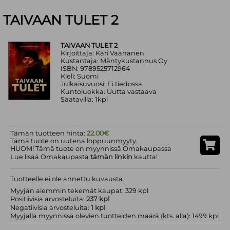
TAIVAAN TULET 2
TAIVAAN TULET 2
Kirjoittaja: Kari Väänänen
Kustantaja: Mäntykustannus Oy
ISBN: 9789525712964
Kieli: Suomi
Julkaisuvuosi: Ei tiedossa
Kuntoluokka: Uutta vastaava
Saatavilla: 1kpl
Tämän tuotteen hinta:
22.00€
Tämä tuote on uutena loppuunmyyty.
HUOM! Tämä tuote on myynnissä Omakaupassa
Lue lisää Omakaupasta
tämän linkin
kautta!
Tuotteelle ei ole annettu kuvausta.
Myyjän aiemmin tekemät kaupat: 329 kpl
Positiivisia arvosteluita:
237 kpl
Negatiivisia arvosteluita:
1 kpl
Myyjällä myynnissä olevien tuotteiden määrä (kts. alla): 1499 kpl