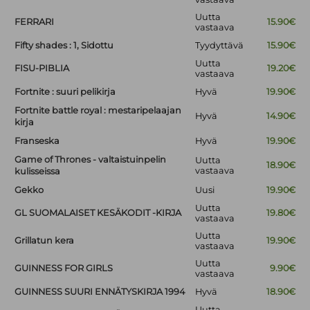
Uutta
FERRARI
15.90€
vastaava
Fifty shades : 1, Sidottu
Tyydyttävä
15.90€
Uutta
FISU-PIBLIA
19.20€
vastaava
Fortnite : suuri pelikirja
Hyvä
19.90€
Fortnite battle royal : mestaripelaajan
Hyvä
14.90€
kirja
Franseska
Hyvä
19.90€
Game of Thrones - valtaistuinpelin
Uutta
18.90€
vastaava
kulisseissa
Gekko
Uusi
19.90€
Uutta
GL SUOMALAISET KESÄKODIT -KIRJA
19.80€
vastaava
Uutta
Grillatun kera
19.90€
vastaava
Uutta
GUINNESS FOR GIRLS
9.90€
vastaava
GUINNESS SUURI ENNÄTYSKIRJA 1994
Hyvä
18.90€
Uutta