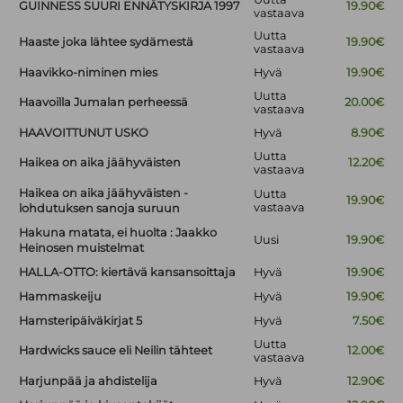
GUINNESS SUURI ENNÄTYSKIRJA 1997
19.90€
vastaava
Uutta
Haaste joka lähtee sydämestä
19.90€
vastaava
Haavikko-niminen mies
Hyvä
19.90€
Uutta
Haavoilla Jumalan perheessä
20.00€
vastaava
HAAVOITTUNUT USKO
Hyvä
8.90€
Uutta
Haikea on aika jäähyväisten
12.20€
vastaava
Haikea on aika jäähyväisten -
Uutta
19.90€
vastaava
lohdutuksen sanoja suruun
Hakuna matata, ei huolta : Jaakko
Uusi
19.90€
Heinosen muistelmat
HALLA-OTTO: kiertävä kansansoittaja
Hyvä
19.90€
Hammaskeiju
Hyvä
19.90€
Hamsteripäiväkirjat 5
Hyvä
7.50€
Uutta
Hardwicks sauce eli Neilin tähteet
12.00€
vastaava
Harjunpää ja ahdistelija
Hyvä
12.90€