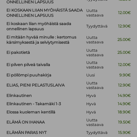
ONNELLINEN LAPSUUS
EI KOSKAAN LIIAN MYÖHÄISTÄ SAADA
Uutta
12.00€
vastaava
ONNELLINEN LAPSUUS
Ei koskaan liian myöhäistä saada
Tyydyttävä
12.90€
onnellinen lapsuus
Ei mitään hyvää minulle : kertomus
Uutta
25.00€
vastaava
kärsimyksestä ja selviytymisestä
Uutta
Ei pakotietä
25.00€
vastaava
Uutta
Ei pilven pilveä taivalla
12.00€
vastaava
Ei pöllömpi puuhakirja
Uusi
9.90€
Uutta
ELIAS, PIENI PELASTUSLAIVA
12.90€
vastaava
Elinkautinen
Hyvä
14.90€
Elinkautinen - Takamäki 1-3
Hyvä
14.90€
Elossa kuoleman kentillä
Hyvä
18.90€
Uutta
ELÄMÄ ON IHANAA
19.50€
vastaava
ELÄMÄN PARAS NYT
Tyydyttävä
15.90€