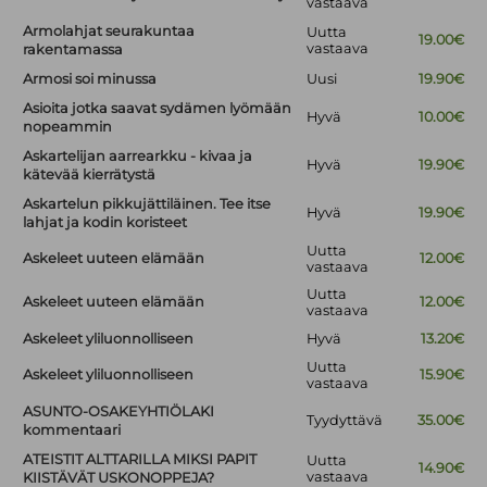
vastaava
Armolahjat seurakuntaa
Uutta
19.00€
vastaava
rakentamassa
Armosi soi minussa
Uusi
19.90€
Asioita jotka saavat sydämen lyömään
Hyvä
10.00€
nopeammin
Askartelijan aarrearkku - kivaa ja
Hyvä
19.90€
kätevää kierrätystä
Askartelun pikkujättiläinen. Tee itse
Hyvä
19.90€
lahjat ja kodin koristeet
Uutta
Askeleet uuteen elämään
12.00€
vastaava
Uutta
Askeleet uuteen elämään
12.00€
vastaava
Askeleet yliluonnolliseen
Hyvä
13.20€
Uutta
Askeleet yliluonnolliseen
15.90€
vastaava
ASUNTO-OSAKEYHTIÖLAKI
Tyydyttävä
35.00€
kommentaari
ATEISTIT ALTTARILLA MIKSI PAPIT
Uutta
14.90€
vastaava
KIISTÄVÄT USKONOPPEJA?