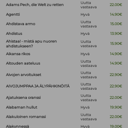
Uutta
Adams Pech, die Welt zu retten
22.00€
vastaava
Agentti
Hyvä
14.90€
Uutta
Ahdistava armo
15.00€
vastaava
Ahdistus
Hyvä
13.90€
Ahistaa! - mistä apu nuoren
Uutta
15.90€
vastaava
ahdistukseen?
Aikansa rikos
Hyvä
14.90€
Uutta
Aitouden aateluus
14.90€
vastaava
Uutta
Aivojen arvoitukset
22.90€
vastaava
Uutta
AIVOJUMPPAA JA ÄLYPÄHKINÖITÄ
22.90€
vastaava
Uutta
Ajatuksena oranssi
22.00€
vastaava
Alabaman hullut
Hyvä
19.90€
Uutta
Alakuloinen romanssi
22.00€
vastaava
Alakynnessä
Hyvä
19.00€