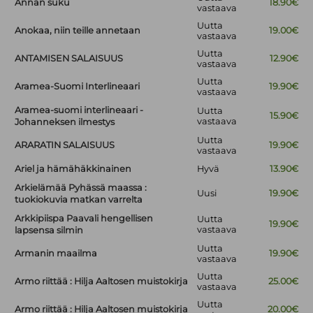
Annan suku
18.90€
vastaava
Uutta
Anokaa, niin teille annetaan
19.00€
vastaava
Uutta
ANTAMISEN SALAISUUS
12.90€
vastaava
Uutta
Aramea-Suomi Interlineaari
19.90€
vastaava
Aramea-suomi interlineaari -
Uutta
15.90€
vastaava
Johanneksen ilmestys
Uutta
ARARATIN SALAISUUS
19.90€
vastaava
Ariel ja hämähäkkinainen
Hyvä
13.90€
Arkielämää Pyhässä maassa :
Uusi
19.90€
tuokiokuvia matkan varrelta
Arkkipiispa Paavali hengellisen
Uutta
19.90€
vastaava
lapsensa silmin
Uutta
Armanin maailma
19.90€
vastaava
Uutta
Armo riittää : Hilja Aaltosen muistokirja
25.00€
vastaava
Uutta
Armo riittää : Hilja Aaltosen muistokirja
20.00€