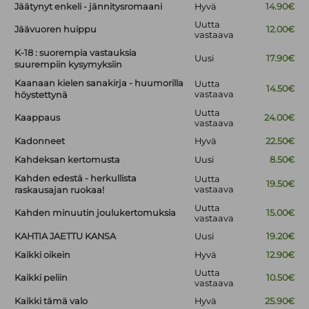
Jäätynyt enkeli - jännitysromaani
Hyvä
14.90€
Uutta
Jäävuoren huippu
12.00€
vastaava
K-18 : suorempia vastauksia
Uusi
17.90€
suurempiin kysymyksiin
Kaanaan kielen sanakirja - huumorilla
Uutta
14.50€
vastaava
höystettynä
Uutta
Kaappaus
24.00€
vastaava
Kadonneet
Hyvä
22.50€
Kahdeksan kertomusta
Uusi
8.50€
Kahden edestä - herkullista
Uutta
19.50€
vastaava
raskausajan ruokaa!
Uutta
Kahden minuutin joulukertomuksia
15.00€
vastaava
KAHTIA JAETTU KANSA
Uusi
19.20€
Kaikki oikein
Hyvä
12.90€
Uutta
Kaikki peliin
10.50€
vastaava
Kaikki tämä valo
Hyvä
25.90€