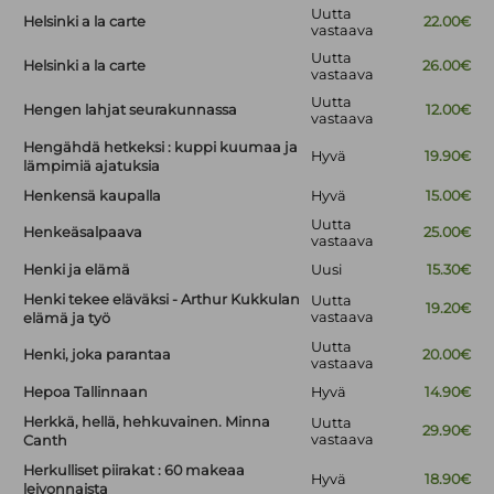
Uutta
Helsinki a la carte
22.00€
vastaava
Uutta
Helsinki a la carte
26.00€
vastaava
Uutta
Hengen lahjat seurakunnassa
12.00€
vastaava
Hengähdä hetkeksi : kuppi kuumaa ja
Hyvä
19.90€
lämpimiä ajatuksia
Henkensä kaupalla
Hyvä
15.00€
Uutta
Henkeäsalpaava
25.00€
vastaava
Henki ja elämä
Uusi
15.30€
Henki tekee eläväksi - Arthur Kukkulan
Uutta
19.20€
vastaava
elämä ja työ
Uutta
Henki, joka parantaa
20.00€
vastaava
Hepoa Tallinnaan
Hyvä
14.90€
Herkkä, hellä, hehkuvainen. Minna
Uutta
29.90€
vastaava
Canth
Herkulliset piirakat : 60 makeaa
Hyvä
18.90€
leivonnaista