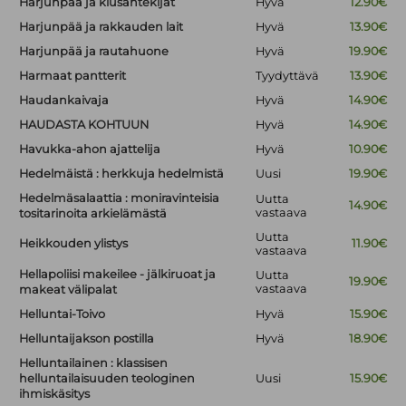
Harjunpää ja kiusantekijät
Hyvä
12.90€
Harjunpää ja rakkauden lait
Hyvä
13.90€
Harjunpää ja rautahuone
Hyvä
19.90€
Harmaat pantterit
Tyydyttävä
13.90€
Haudankaivaja
Hyvä
14.90€
HAUDASTA KOHTUUN
Hyvä
14.90€
Havukka-ahon ajattelija
Hyvä
10.90€
Hedelmäistä : herkkuja hedelmistä
Uusi
19.90€
Hedelmäsalaattia : moniravinteisia
Uutta
14.90€
vastaava
tositarinoita arkielämästä
Uutta
Heikkouden ylistys
11.90€
vastaava
Hellapoliisi makeilee - jälkiruoat ja
Uutta
19.90€
vastaava
makeat välipalat
Helluntai-Toivo
Hyvä
15.90€
Helluntaijakson postilla
Hyvä
18.90€
Helluntailainen : klassisen
helluntailaisuuden teologinen
Uusi
15.90€
ihmiskäsitys