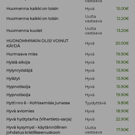
vastaava
Huomenna kaikki on toisin
Hyvä
15.00€
Uutta
Huomenna kaikki on toisin
12.20€
vastaava
Uutta
Huomenna kuolet
13.20€
vastaava
HUONOMMINKIN OLISI VOINUT
Hyvä
20.00€
KÄYDÄ
Hurmaava mies
Hyvä
19.90€
Hyisiä aikoja
Hyvä
19.90€
Hylynryöstäjä
Hyvä
13.90€
Hylätyt
Hyvä
13.90€
Hypnotisoija
Hyvä
15.90€
Hypnotisoija
Hyvä
19.90€
Hytti nro 6 - Kohtaamisia junassa
Tyydyttävä
9.80€
Hyvä aviomies
Hyvä
18.90€
Hyvä hyötytarha (Vihertieto-sarja)
Hyvä
22.90€
Hyvä kysymys! - käytännöllinen
Uutta
17.90€
vastaava
johdatus kristilliseenuskoon