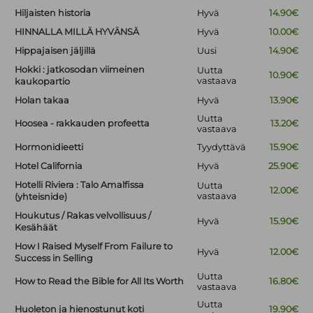
Hiljaisten historia
Hyvä
14.90€
HINNALLA MILLÄ HYVÄNSÄ
Hyvä
10.00€
Hippajaisen jäljillä
Uusi
14.90€
Hokki : jatkosodan viimeinen
Uutta
10.90€
vastaava
kaukopartio
Holan takaa
Hyvä
13.90€
Uutta
Hoosea - rakkauden profeetta
13.20€
vastaava
Hormonidieetti
Tyydyttävä
15.90€
Hotel California
Hyvä
25.90€
Hotelli Riviera : Talo Amalfissa
Uutta
12.00€
vastaava
(yhteisnide)
Houkutus / Rakas velvollisuus /
Hyvä
15.90€
Kesähäät
How I Raised Myself From Failure to
Hyvä
12.00€
Success in Selling
Uutta
How to Read the Bible for All Its Worth
16.80€
vastaava
Uutta
Huoleton ja hienostunut koti
19.90€