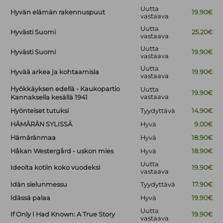
Uutta
Hyvän elämän rakennuspuut
19.90€
vastaava
Uutta
Hyvästi Suomi
25.20€
vastaava
Uutta
Hyvästi Suomi
19.90€
vastaava
Uutta
Hyvää arkea ja kohtaamisia
19.90€
vastaava
Hyökkäyksen edellä - Kaukopartio
Uutta
19.90€
vastaava
Kannaksella kesällä 1941
Hyönteiset tutuksi
Tyydyttävä
14.90€
HÄMÄRÄN SYLISSÄ
Hyvä
9.00€
Hämäränmaa
Hyvä
18.90€
Håkan Westergård - uskon mies
Hyvä
18.90€
Uutta
Ideoita kotiin koko vuodeksi
19.90€
vastaava
Idän sielunmessu
Tyydyttävä
17.90€
Idässä palaa
Hyvä
19.90€
Uutta
If Only I Had Known: A True Story
19.90€
vastaava