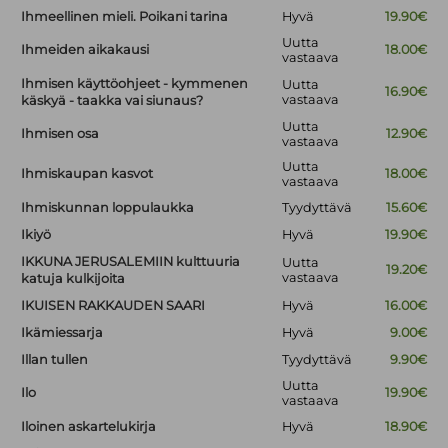
Ihmeellinen mieli. Poikani tarina
Hyvä
19.90€
Uutta
Ihmeiden aikakausi
18.00€
vastaava
Ihmisen käyttöohjeet - kymmenen
Uutta
16.90€
vastaava
käskyä - taakka vai siunaus?
Uutta
Ihmisen osa
12.90€
vastaava
Uutta
Ihmiskaupan kasvot
18.00€
vastaava
Ihmiskunnan loppulaukka
Tyydyttävä
15.60€
Ikiyö
Hyvä
19.90€
IKKUNA JERUSALEMIIN kulttuuria
Uutta
19.20€
vastaava
katuja kulkijoita
IKUISEN RAKKAUDEN SAARI
Hyvä
16.00€
Ikämiessarja
Hyvä
9.00€
Illan tullen
Tyydyttävä
9.90€
Uutta
Ilo
19.90€
vastaava
Iloinen askartelukirja
Hyvä
18.90€