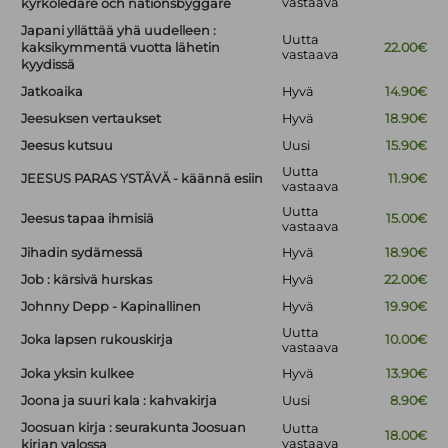
vastaava
kyrkoledare och nationsbyggare
Japani yllättää yhä uudelleen :
Uutta
kaksikymmentä vuotta lähetin
22.00€
vastaava
kyydissä
Jatkoaika
Hyvä
14.90€
Jeesuksen vertaukset
Hyvä
18.90€
Jeesus kutsuu
Uusi
15.90€
Uutta
JEESUS PARAS YSTÄVÄ - käännä esiin
11.90€
vastaava
Uutta
Jeesus tapaa ihmisiä
15.00€
vastaava
Jihadin sydämessä
Hyvä
18.90€
Job : kärsivä hurskas
Hyvä
22.00€
Johnny Depp - Kapinallinen
Hyvä
19.90€
Uutta
Joka lapsen rukouskirja
10.00€
vastaava
Joka yksin kulkee
Hyvä
13.90€
Joona ja suuri kala : kahvakirja
Uusi
8.90€
Joosuan kirja : seurakunta Joosuan
Uutta
18.00€
vastaava
kirjan valossa