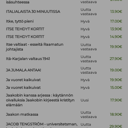
vastaava
isäsuhteessa
Uutta
ITALIALAISTA 30 MINUUTISSA
13.90€
vastaava
Itke, tyttö pieni
Hyvä
17.00€
ITSE TEHDYT KORTIT
Hyvä
13.90€
ITSE TEHDYT KORTIT
Hyvä
14.90€
Itse valtiaat - esseitä Raamatun
Uutta
19.90€
vastaava
johtajista
Uutta
Itä-Karjalan valtaus 1941
27.90€
vastaava
Uutta
JA JUMALA ANTAA!
19.00€
vastaava
Ja vuoret kaikuivat
Hyvä
19.90€
Ja vuoret kaikuivat
Hyvä
15.00€
Jaakobin kanssa arjessa : käytännön
oivalluksia Jaakobin kirjeestä kristityn
Uusi
17.90€
elämään
Uutta
Jaakon matkassa
18.90€
vastaava
JACOB TENGSTRÖM - universitetsman,
Uutta
29.90€