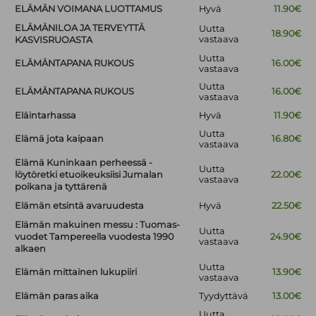
ELÄMÄN VOIMANA LUOTTAMUS
Hyvä
11.90€
ELÄMÄNILOA JA TERVEYTTÄ
Uutta
18.90€
vastaava
KASVISRUOASTA
Uutta
ELÄMÄNTAPANA RUKOUS
16.00€
vastaava
Uutta
ELÄMÄNTAPANA RUKOUS
16.00€
vastaava
Eläintarhassa
Hyvä
11.90€
Uutta
Elämä jota kaipaan
16.80€
vastaava
Elämä Kuninkaan perheessä -
Uutta
löytöretki etuoikeuksiisi Jumalan
22.00€
vastaava
poikana ja tyttärenä
Elämän etsintä avaruudesta
Hyvä
22.50€
Elämän makuinen messu : Tuomas-
Uutta
vuodet Tampereella vuodesta 1990
24.90€
vastaava
alkaen
Uutta
Elämän mittainen lukupiiri
13.90€
vastaava
Elämän paras aika
Tyydyttävä
13.00€
Uutta