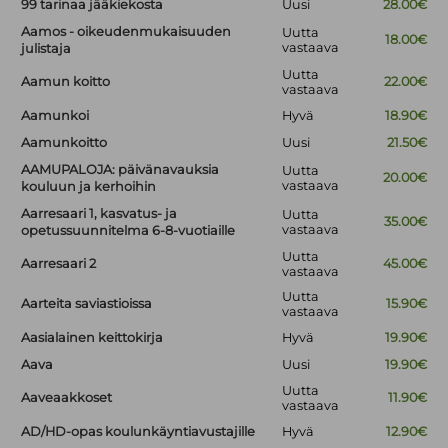
99 tarinaa jääkiekosta
Uusi
28.00€
Aamos - oikeudenmukaisuuden
Uutta
18.00€
vastaava
julistaja
Uutta
Aamun koitto
22.00€
vastaava
Aamunkoi
Hyvä
18.90€
Aamunkoitto
Uusi
21.50€
AAMUPALOJA: päivänavauksia
Uutta
20.00€
vastaava
kouluun ja kerhoihin
Aarresaari 1, kasvatus- ja
Uutta
35.00€
vastaava
opetussuunnitelma 6-8-vuotiaille
Uutta
Aarresaari 2
45.00€
vastaava
Uutta
Aarteita saviastioissa
15.90€
vastaava
Aasialainen keittokirja
Hyvä
19.90€
Aava
Uusi
19.90€
Uutta
Aaveaakkoset
11.90€
vastaava
AD/HD-opas koulunkäyntiavustajille
Hyvä
12.90€