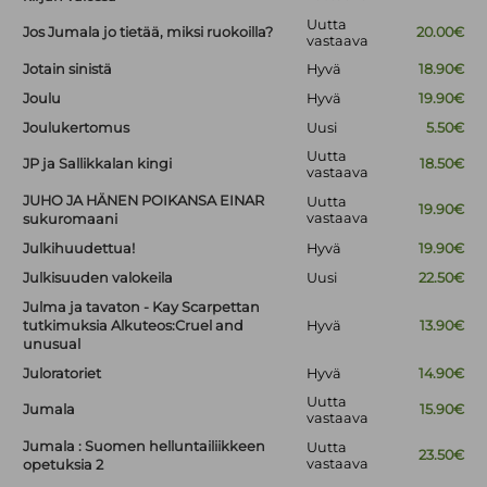
Uutta
Jos Jumala jo tietää, miksi ruokoilla?
20.00€
vastaava
Jotain sinistä
Hyvä
18.90€
Joulu
Hyvä
19.90€
Joulukertomus
Uusi
5.50€
Uutta
JP ja Sallikkalan kingi
18.50€
vastaava
JUHO JA HÄNEN POIKANSA EINAR
Uutta
19.90€
vastaava
sukuromaani
Julkihuudettua!
Hyvä
19.90€
Julkisuuden valokeila
Uusi
22.50€
Julma ja tavaton - Kay Scarpettan
tutkimuksia Alkuteos:Cruel and
Hyvä
13.90€
unusual
Juloratoriet
Hyvä
14.90€
Uutta
Jumala
15.90€
vastaava
Jumala : Suomen helluntailiikkeen
Uutta
23.50€
vastaava
opetuksia 2