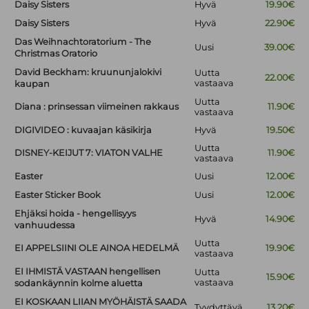
Daisy Sisters
Hyvä
19.90€
Daisy Sisters
Hyvä
22.90€
Das Weihnachtoratorium - The
Uusi
39.00€
Christmas Oratorio
David Beckham: kruununjalokivi
Uutta
22.00€
vastaava
kaupan
Uutta
Diana : prinsessan viimeinen rakkaus
11.90€
vastaava
DIGIVIDEO : kuvaajan käsikirja
Hyvä
19.50€
Uutta
DISNEY-KEIJUT 7: VIATON VALHE
11.90€
vastaava
Easter
Uusi
12.00€
Easter Sticker Book
Uusi
12.00€
Ehjäksi hoida - hengellisyys
Hyvä
14.90€
vanhuudessa
Uutta
EI APPELSIINI OLE AINOA HEDELMÄ
19.90€
vastaava
EI IHMISTÄ VASTAAN hengellisen
Uutta
15.90€
vastaava
sodankäynnin kolme aluetta
EI KOSKAAN LIIAN MYÖHÄISTÄ SAADA
Tyydyttävä
13.20€