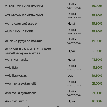
Uutta
ATLANTAN PANTTIVANKI
19.90€
vastaava
Uutta
ATLANTAN PANTTIVANKI
19.90€
vastaava
Aunuksen terässade
Hyvä
19.90€
Uutta
AURINKO LASKEE
19.90€
vastaava
Uutta
Aurinko pysyi paikallaan
19.90€
vastaava
AURINKOISIA AJATUKSIA kohti
Hyvä
15.90€
onnellisempaa elämää
Aurinkomyrsky
Hyvä
13.90€
Uutta
Avioliitto
11.90€
vastaava
Avioliitto-opas
Uusi
19.90€
Uutta
Avoimella sydämellä
21.00€
vastaava
Uutta
Avoimella sydämellä
21.00€
vastaava
Avoimin silmin
Hyvä
10.00€