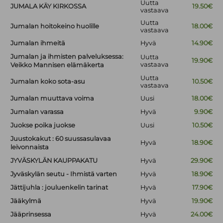
Uutta
JUMALA KÄY KIRKOSSA
19.50€
vastaava
Uutta
Jumalan hoitokeino huolille
18.00€
vastaava
Jumalan ihmeitä
Hyvä
14.90€
Jumalan ja ihmisten palveluksessa:
Uutta
19.90€
vastaava
Veikko Mannisen elämäkerta
Uutta
Jumalan koko sota-asu
10.50€
vastaava
Jumalan muuttava voima
Uusi
18.00€
Jumalan varassa
Hyvä
9.90€
Juokse poika juokse
Uusi
10.50€
Juustokakut : 60 suussasulavaa
Hyvä
18.90€
leivonnaista
JYVÄSKYLÄN KAUPPAKATU
Hyvä
29.90€
Jyväskylän seutu - Ihmistä varten
Hyvä
18.90€
Jättijuhla : jouluenkelin tarinat
Hyvä
17.90€
Jääkylmä
Hyvä
19.90€
Jääprinsessa
Hyvä
24.00€