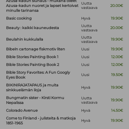
Azusa-kadun siunaus - mukana olleet
Uutta
Azusa-kadun nuoret ja lapset kertoivat
20.00€
vastaava
minulle tarinansa
Basic cooking
Hyvä
19.90€
Uutta
Beauty : kaikki kauneudesta
20.00€
vastaava
Uutta
Beulahin kukkulalla
19.90€
vastaava
Bibeln cartonage fiskmotiv liten
Uusi
19.90€
Bible Stories Painting Book 1
Uusi
12.00€
Bible Stories Painting Book 2
Uusi
12.00€
Bible Story Favorites: A Fun Googly
Uusi
19.50€
Eyes Book
BIKINIRAJATAPAUS ja muita
Hyvä
19.90€
sinkkuelämän iloja
Bungmatin sister - Kirsti Kormu
Uutta
19.90€
vastaava
Nepalissa
Colorado Avenue
Hyvä
14.50€
Come to Finland - julisteita & matkoja
Hyvä
19.90€
1851-1965