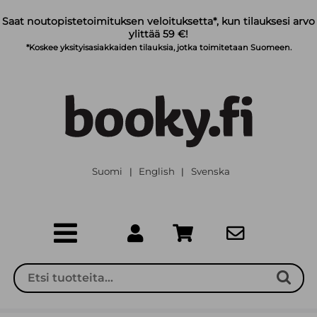
Siirry pääsisältöön
Saat noutopistetoimituksen veloituksetta*, kun tilauksesi arvo
ylittää 59 €!
*Koskee yksityisasiakkaiden tilauksia, jotka toimitetaan Suomeen.
Suomi
English
Svenska
|
|