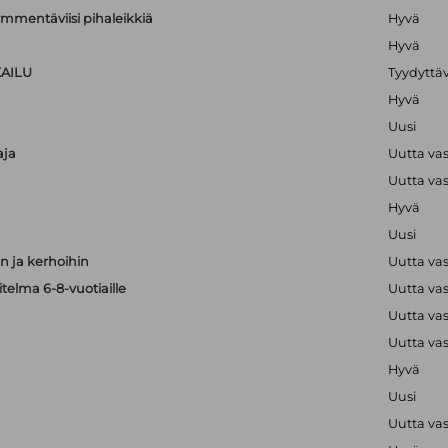
mmentäviisi pihaleikkiä
Hyvä
Hyvä
KAILU
Tyydyttä
Hyvä
Uusi
aja
Uutta va
Uutta va
Hyvä
Uusi
 ja kerhoihin
Uutta va
telma 6-8-vuotiaille
Uutta va
Uutta va
Uutta va
Hyvä
Uusi
Uutta va