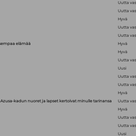
Uutta va
Uutta va
Hyvä
Uutta va
Uutta va
isempaa elämää
Hyvä
Hyvä
Uutta va
Uusi
Uutta va
Uutta va
Hyvä
zusa-kadun nuoret ja lapset kertoivat minulle tarinansa
Uutta va
Hyvä
Uutta va
Uutta va
Uusi