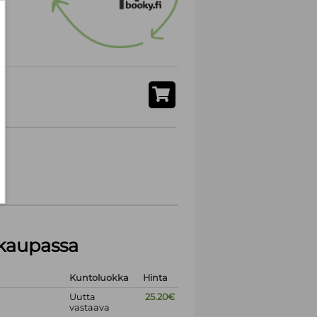
akaupassa
Kuntoluokka
Hinta
Uutta
25.20€
vastaava