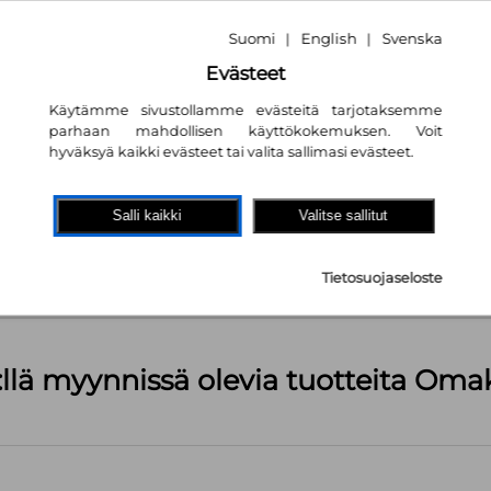
Suomi
English
Svenska
|
|
Evästeet
Käytämme sivustollamme evästeitä tarjotaksemme
parhaan mahdollisen käyttökokemuksen. Voit
hyväksyä kaikki evästeet tai valita sallimasi evästeet.
akaupassa
autta!
Salli kaikki
Valitse sallitut
janmerkiksi
kpl
Tietosuojaseloste
äärä (kts. alla): 1499 kpl
:llä myynnissä olevia tuotteita Om