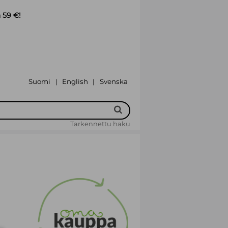
 59 €!
Suomi
English
Svenska
|
|
Tarkennettu haku