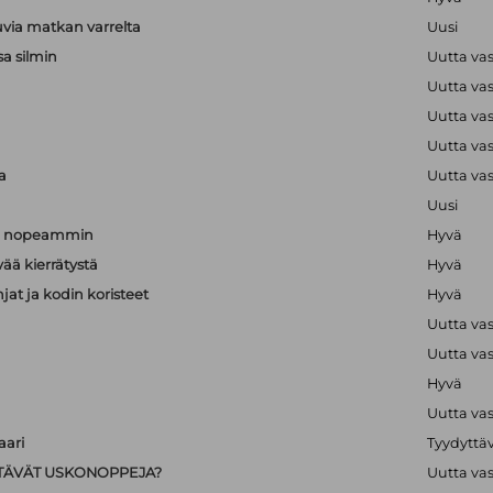
via matkan varrelta
Uusi
sa silmin
Uutta va
Uutta va
a
Uutta va
a
Uutta va
a
Uutta va
Uusi
än nopeammin
Hyvä
vää kierrätystä
Hyvä
hjat ja kodin koristeet
Hyvä
Uutta va
Uutta va
Hyvä
Uutta va
ari
Tyydyttä
IISTÄVÄT USKONOPPEJA?
Uutta va