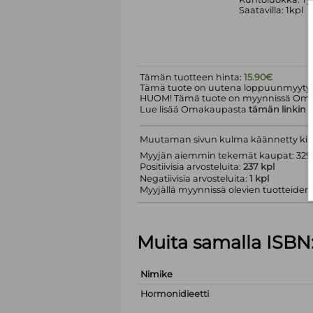
Saatavilla: 1kpl
Tämän tuotteen hinta:
15.90€
Tämä tuote on uutena loppuunmyyty.
HUOM! Tämä tuote on myynnissä Om
Lue lisää Omakaupasta
tämän linkin
k
Muutaman sivun kulma käännetty kir
Myyjän aiemmin tekemät kaupat: 329 
Positiivisia arvosteluita:
237 kpl
Negatiivisia arvosteluita:
1 kpl
Myyjällä myynnissä olevien tuotteiden m
Muita samalla ISBN
Nimike
Hormonidieetti