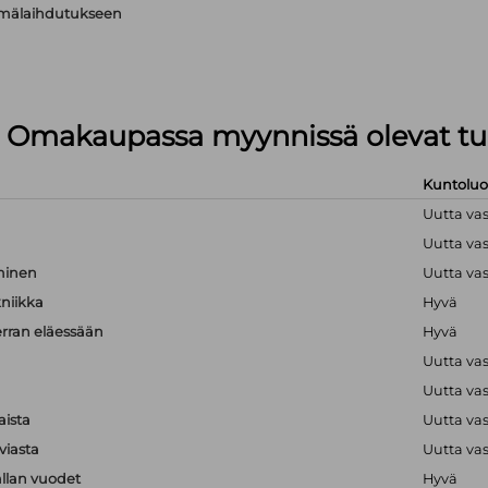
äsmälaihdutukseen
lä Omakaupassa myynnissä olevat tu
Kuntolu
Uutta va
Uutta va
hminen
Uutta va
kniikka
Hyvä
erran eläessään
Hyvä
Uutta va
Uutta va
aista
Uutta va
viasta
Uutta va
llan vuodet
Hyvä