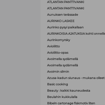
ATLANTAN PANTTIVANKI
ATLANTAN PANTTIVANKI
Aunuksen terässade
AURINKO LASKEE
Aurinko pysyi paikallaan
AURINKOISIA AJATUKSIA kohti onnell
Aurinkomyrsky
Avioliitto
Avioliitto-opas
Avoimella sydämellä
Avoimella sydämellä
Avoimin silmin
Azusa-kadun siunaus - mukana olleet A
Basic cooking
Beauty : kaikki kauneudesta
Beulahin kukkulalla
Bibeln cartonage fiskmotiv liten