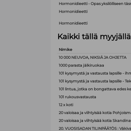
Hormonidieetti - Opas yksilölliseen t
Hormonidieetti
Hormonidieetti
Kaikki tällä myyjäl
Nimike
10 000 NEUVOA, NIKSIÄ JA OHJETTA
1000 parasta jälkiruokaa
101 kysymystä ja vastausta lapsille - i
101 kysymystä ja vastausta lapsille - Te
101 lintua, jotka on bongattava edes k
101 rukousvastausta
12 x koti
20 valoisaa ja viihtyisää kotia Pohjoism
20 valoisaa ja viihtyisää kotia Skandina
20. VUOSISADAN TILINPÄÄTÖS : Väkiva