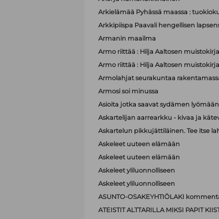
Arkielämää Pyhässä maassa : tuokioku
Arkkipiispa Paavali hengellisen lapsen
Armanin maailma
Armo riittää : Hilja Aaltosen muistokirj
Armo riittää : Hilja Aaltosen muistokirj
Armolahjat seurakuntaa rakentamass
Armosi soi minussa
Asioita jotka saavat sydämen lyömä
Askartelijan aarrearkku - kivaa ja käte
Askartelun pikkujättiläinen. Tee itse la
Askeleet uuteen elämään
Askeleet uuteen elämään
Askeleet yliluonnolliseen
Askeleet yliluonnolliseen
ASUNTO-OSAKEYHTIÖLAKI kommenta
ATEISTIT ALTTARILLA MIKSI PAPIT K