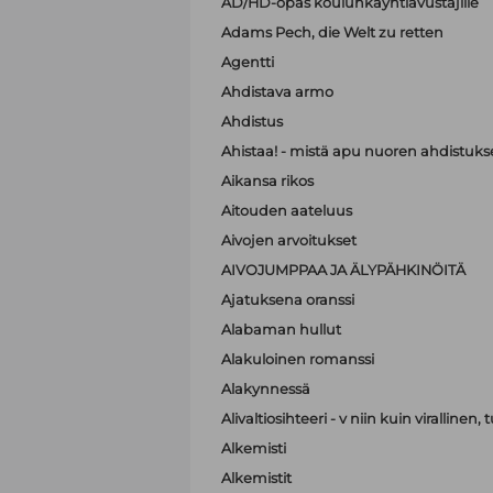
AD/HD-opas koulunkäyntiavustajille
Adams Pech, die Welt zu retten
Agentti
Ahdistava armo
Ahdistus
Ahistaa! - mistä apu nuoren ahdistuk
Aikansa rikos
Aitouden aateluus
Aivojen arvoitukset
AIVOJUMPPAA JA ÄLYPÄHKINÖITÄ
Ajatuksena oranssi
Alabaman hullut
Alakuloinen romanssi
Alakynnessä
Alivaltiosihteeri - v niin kuin virallinen
Alkemisti
Alkemistit