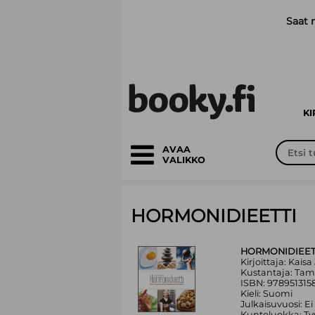
Siirry pääsisältöön
Saat 
K
AVAA
VALIKKO
HORMONIDIEETTI
HORMONIDIEET
Kirjoittaja: Kais
Kustantaja: Ta
ISBN: 978951315
Kieli: Suomi
Julkaisuvuosi: Ei
Kuntoluokka: Ty