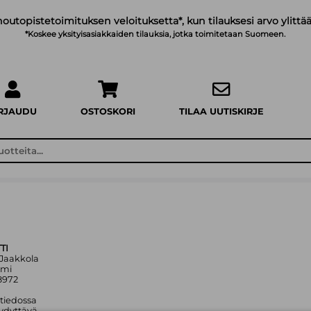
noutopistetoimituksen veloituksetta*, kun tilauksesi arvo ylittää
*Koskee yksityisasiakkaiden tilauksia, jotka toimitetaan Suomeen.
IRJAUDU
OSTOSKORI
TILAA UUTISKIRJE
TI
a Jaakkola
mmi
8972
 tiedossa
ydyttävä