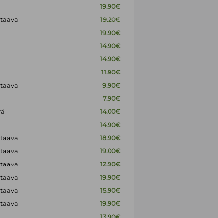
19.90€
staava
19.20€
19.90€
14.90€
14.90€
11.90€
staava
9.90€
7.90€
vä
14.00€
14.90€
staava
18.90€
staava
19.00€
staava
12.90€
staava
19.90€
staava
15.90€
staava
19.90€
13.90€