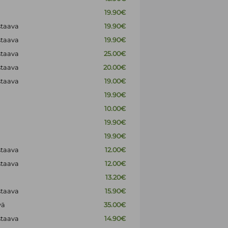
19.90€
staava
19.90€
staava
19.90€
staava
25.00€
staava
20.00€
staava
19.00€
19.90€
10.00€
19.90€
19.90€
staava
12.00€
staava
12.00€
13.20€
staava
15.90€
vä
35.00€
staava
14.90€