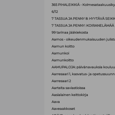
365 PIHALEIKKIÄ - Kolmesataakuusiky
6/12
7 TASSUA JA PENNY 8: HYYTÄVÄ SEIK
7 TASSUA JA PENNY: KOIRANELÄMÄÄ
99 tarinaa jääkiekosta
Aamos - oikeudenmukaisuuden julist
Aamun koitto
Aamunkoi
Aamunkoitto
AAMUPALOJA: päivänavauksia kouluun
Aarresaari 1, kasvatus- ja opetussuunni
Aarresaari 2
Aarteita saviastioissa
Aasialainen keittokirja
Aava
Aaveaakkoset