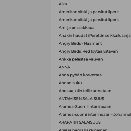
Alku
Amerikanpitsiä ja parsitut liperit
Amerikanpitsiä ja parsitut liperit
Ami ja ensirakkaus
Anakin haudat (Perettin seikkailusarja 
Angry Birds - Naamarit
Angry Birds. Red löytää ystävän
Ankka pelastaa vauvan
ANNA
Anna pyhän koskettaa
Annan suku
Anokaa, niin teille annetaan
ANTAMISEN SALAISUUS
Aramea-Suomi Interlineaari
Aramea-suomi interlineaari - Johanne
ARARATIN SALAISUUS
Ariel ja hämähäkkinainen