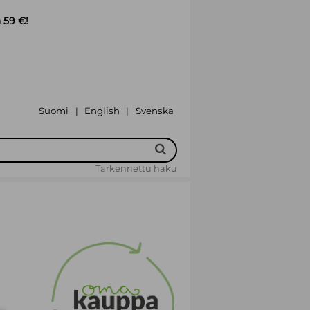
 59 €!
Suomi
English
Svenska
|
|
Tarkennettu haku