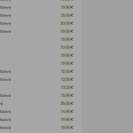
staava
19.90€
staava
25.00€
staava
20.00€
staava
19.00€
19.90€
10.00€
19.90€
19.90€
staava
12.00€
staava
12.00€
13.20€
staava
15.90€
vä
35.00€
staava
14.90€
staava
19.90€
staava
19.90€