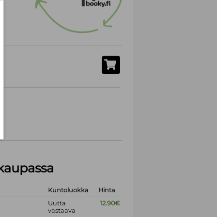
akaupassa
Kuntoluokka
Hinta
Uutta
12.90€
vastaava