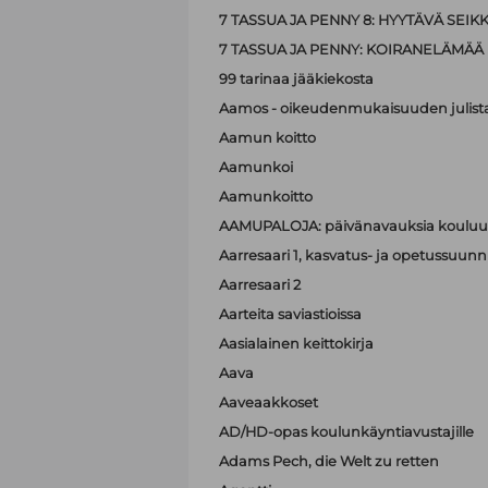
7 TASSUA JA PENNY 8: HYYTÄVÄ SEIK
7 TASSUA JA PENNY: KOIRANELÄMÄÄ
99 tarinaa jääkiekosta
Aamos - oikeudenmukaisuuden julist
Aamun koitto
Aamunkoi
Aamunkoitto
AAMUPALOJA: päivänavauksia kouluun
Aarresaari 1, kasvatus- ja opetussuunni
Aarresaari 2
Aarteita saviastioissa
Aasialainen keittokirja
Aava
Aaveaakkoset
AD/HD-opas koulunkäyntiavustajille
Adams Pech, die Welt zu retten