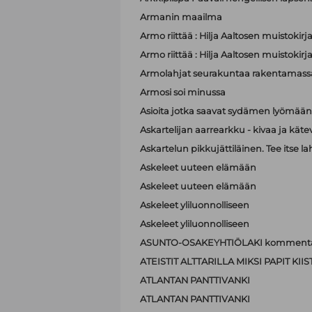
Armanin maailma
Armo riittää : Hilja Aaltosen muistokirj
Armo riittää : Hilja Aaltosen muistokirj
Armolahjat seurakuntaa rakentamass
Armosi soi minussa
Asioita jotka saavat sydämen lyömä
Askartelijan aarrearkku - kivaa ja käte
Askartelun pikkujättiläinen. Tee itse la
Askeleet uuteen elämään
Askeleet uuteen elämään
Askeleet yliluonnolliseen
Askeleet yliluonnolliseen
ASUNTO-OSAKEYHTIÖLAKI kommenta
ATEISTIT ALTTARILLA MIKSI PAPIT K
ATLANTAN PANTTIVANKI
ATLANTAN PANTTIVANKI