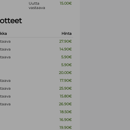
Uutta
15.00€
vastaava
otteet
okka
Hinta
staava
27.90€
staava
14.90€
staava
5.90€
5.90€
20.00€
staava
17.90€
staava
25.90€
staava
15.80€
staava
26.90€
18.50€
16.90€
19.90€