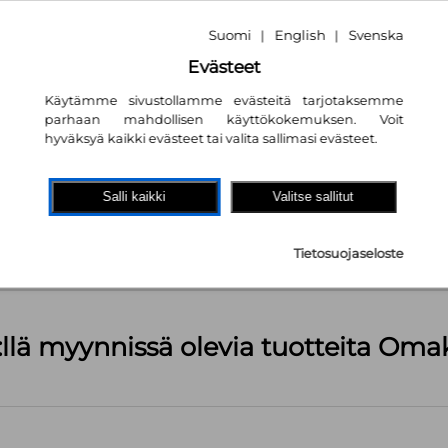
Suomi
English
Svenska
|
|
Evästeet
Käytämme sivustollamme evästeitä tarjotaksemme
parhaan mahdollisen käyttökokemuksen. Voit
hyväksyä kaikki evästeet tai valita sallimasi evästeet.
akaupassa
autta!
Salli kaikki
Valitse sallitut
kpl
Tietosuojaseloste
äärä (kts. alla): 1499 kpl
:llä myynnissä olevia tuotteita Om