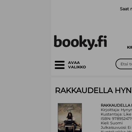
Siirry pääsisältöön
Saat 
K
AVAA
VALIKKO
RAKKAUDELLA HY
RAKKAUDELLA 
Kirjoittaja: Hyn
Kustantaja: Lik
ISBN: 97895247
Kieli: Suomi
Julkaisuvuosi: Ei
Kuntoluokka: H