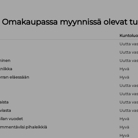
lä Omakaupassa myynnissä olevat tu
Kuntolu
Uutta va
Uutta va
hminen
Uutta va
kniikka
Hyvä
erran eläessään
Hyvä
Uutta va
Uutta va
aista
Uutta va
viasta
Uutta va
llan vuodet
Hyvä
mmentäviisi pihaleikkiä
Hyvä
Hyvä