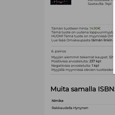
Saatavilla: 1kpl
Tämän tuotteen hinta:
14.90€
Tämä tuote on uutena loppuunmyyty.
HUOM! Tämä tuote on myynnissä Om
Lue lisää Omakaupasta
tämän linkin
k
6. painos
Myyjän aiemmin tekemät kaupat: 329 
Positiivisia arvosteluita:
237 kpl
Negatiivisia arvosteluita:
1 kpl
Myyjällä myynnissä olevien tuotteiden m
Muita samalla ISBN
Nimike
Rakkaudella Hynynen