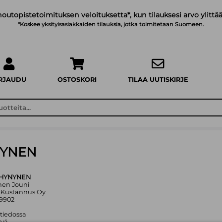
noutopistetoimituksen veloituksetta*, kun tilauksesi arvo ylittää
*Koskee yksityisasiakkaiden tilauksia, jotka toimitetaan Suomeen.
IRJAUDU
OSTOSKORI
TILAA UUTISKIRJE
NYNEN
HYNYNEN
ynen Jouni
e Kustannus Oy
19902
 tiedossa
yvä