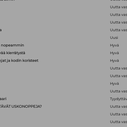
Uutta va
a
Uutta va
a
Uutta va
a
Uutta va
Uusi
än nopeammin
Hyvä
vää kierrätystä
Hyvä
hjat ja kodin koristeet
Hyvä
Uutta va
Uutta va
Hyvä
Uutta va
ari
Tyydyttä
IISTÄVÄT USKONOPPEJA?
Uutta va
Uutta va
Uutta va