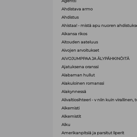
Agentti
Ahdistava armo
Ahdistus
Ahistaa! - mistä apu nuoren ahdistuk
Aikansa rikos
Aitouden aateluus
Aivojen arvoitukset
AIVOJUMPPAA JA ÄLYPÄHKINÖITÄ
Ajatuksena oranssi
Alabaman hullut
Alakuloinen romanssi
Alakynnessä
Alivaltiosihteeri - v niin kuin virallinen
Alkemisti
Alkemistit
Alku
Amerikanpitsiä ja parsitut liperit