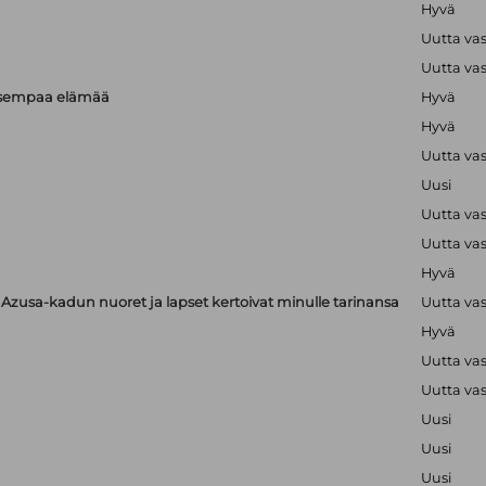
Hyvä
Uutta va
Uutta va
isempaa elämää
Hyvä
Hyvä
Uutta va
Uusi
Uutta va
Uutta va
Hyvä
zusa-kadun nuoret ja lapset kertoivat minulle tarinansa
Uutta va
Hyvä
Uutta va
Uutta va
Uusi
Uusi
Uusi