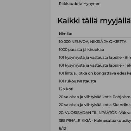
Rakkaudella Hynynen
Kaikki tällä myyjäl
Nimike
10 000 NEUVOA, NIKSIÄ JA OHJETTA
1000 parasta jälkiruokaa
101 kysymystä ja vastausta lapsille - i
101 kysymystä ja vastausta lapsille - Te
101 lintua, jotka on bongattava edes k
101 rukousvastausta
12 x koti
20 valoisaa ja viihtyisää kotia Pohjoism
20 valoisaa ja viihtyisää kotia Skandina
20. VUOSISADAN TILINPÄÄTÖS : Väkiva
365 PIHALEIKKIÄ - Kolmesataakuusiky
6/12