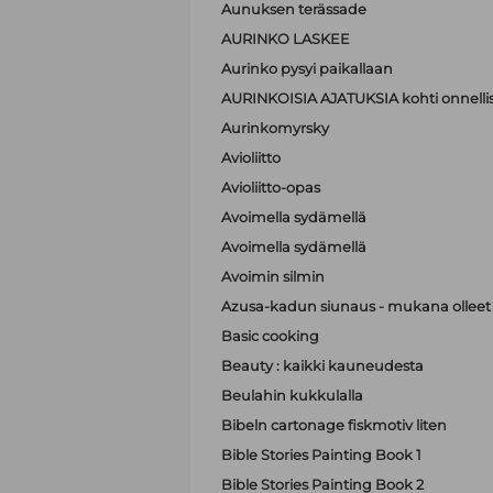
Aunuksen terässade
AURINKO LASKEE
Aurinko pysyi paikallaan
AURINKOISIA AJATUKSIA kohti onnell
Aurinkomyrsky
Avioliitto
Avioliitto-opas
Avoimella sydämellä
Avoimella sydämellä
Avoimin silmin
Azusa-kadun siunaus - mukana olleet A
Basic cooking
Beauty : kaikki kauneudesta
Beulahin kukkulalla
Bibeln cartonage fiskmotiv liten
Bible Stories Painting Book 1
Bible Stories Painting Book 2