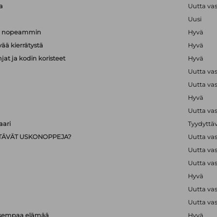
a
Uutta va
Uusi
än nopeammin
Hyvä
vää kierrätystä
Hyvä
hjat ja kodin koristeet
Hyvä
Uutta va
Uutta va
Hyvä
Uutta va
ari
Tyydyttä
IISTÄVÄT USKONOPPEJA?
Uutta va
Uutta va
Uutta va
Hyvä
Uutta va
Uutta va
isempaa elämää
Hyvä