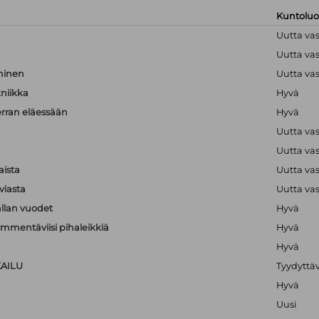
Kuntolu
Uutta va
Uutta va
hminen
Uutta va
kniikka
Hyvä
erran eläessään
Hyvä
Uutta va
Uutta va
aista
Uutta va
viasta
Uutta va
llan vuodet
Hyvä
mmentäviisi pihaleikkiä
Hyvä
Hyvä
KAILU
Tyydyttä
Hyvä
Uusi