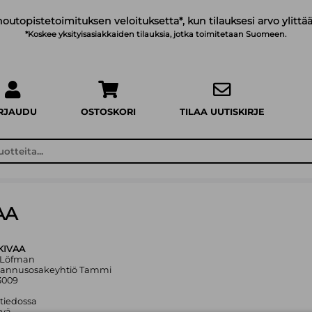
noutopistetoimituksen veloituksetta*, kun tilauksesi arvo ylittää
*Koskee yksityisasiakkaiden tilauksia, jotka toimitetaan Suomeen.
IRJAUDU
OSTOSKORI
TILAA UUTISKIRJE
AA
KIVAA
n Löfman
stannusosakeyhtiö Tammi
3009
 tiedossa
yvä