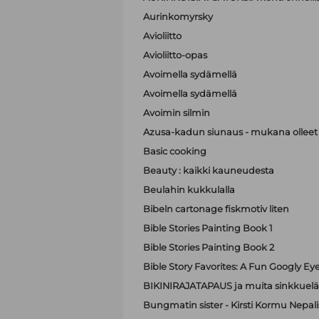
Aurinkomyrsky
Avioliitto
Avioliitto-opas
Avoimella sydämellä
Avoimella sydämellä
Avoimin silmin
Azusa-kadun siunaus - mukana olleet A
Basic cooking
Beauty : kaikki kauneudesta
Beulahin kukkulalla
Bibeln cartonage fiskmotiv liten
Bible Stories Painting Book 1
Bible Stories Painting Book 2
Bible Story Favorites: A Fun Googly Ey
BIKINIRAJATAPAUS ja muita sinkkuelä
Bungmatin sister - Kirsti Kormu Nepali