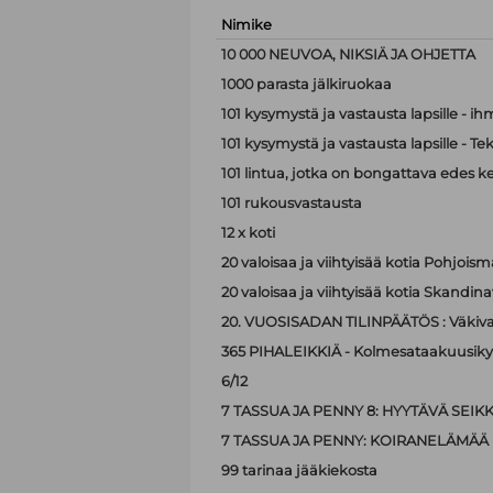
Nimike
10 000 NEUVOA, NIKSIÄ JA OHJETTA
1000 parasta jälkiruokaa
101 kysymystä ja vastausta lapsille - i
101 kysymystä ja vastausta lapsille - Te
101 lintua, jotka on bongattava edes k
101 rukousvastausta
12 x koti
20 valoisaa ja viihtyisää kotia Pohjoism
20 valoisaa ja viihtyisää kotia Skandina
20. VUOSISADAN TILINPÄÄTÖS : Väkiva
365 PIHALEIKKIÄ - Kolmesataakuusiky
6/12
7 TASSUA JA PENNY 8: HYYTÄVÄ SEIK
7 TASSUA JA PENNY: KOIRANELÄMÄÄ
99 tarinaa jääkiekosta