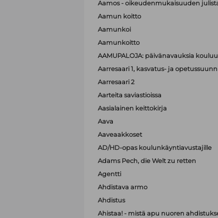
Aamos - oikeudenmukaisuuden julist
Aamun koitto
Aamunkoi
Aamunkoitto
AAMUPALOJA: päivänavauksia kouluun
Aarresaari 1, kasvatus- ja opetussuunni
Aarresaari 2
Aarteita saviastioissa
Aasialainen keittokirja
Aava
Aaveaakkoset
AD/HD-opas koulunkäyntiavustajille
Adams Pech, die Welt zu retten
Agentti
Ahdistava armo
Ahdistus
Ahistaa! - mistä apu nuoren ahdistuk