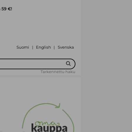
 59 €!
Suomi
English
Svenska
|
|
Tarkennettu haku