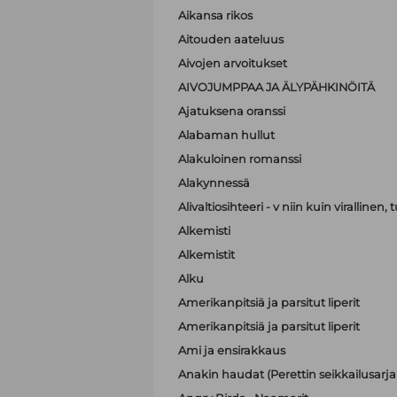
Aikansa rikos
Aitouden aateluus
Aivojen arvoitukset
AIVOJUMPPAA JA ÄLYPÄHKINÖITÄ
Ajatuksena oranssi
Alabaman hullut
Alakuloinen romanssi
Alakynnessä
Alivaltiosihteeri - v niin kuin virallinen
Alkemisti
Alkemistit
Alku
Amerikanpitsiä ja parsitut liperit
Amerikanpitsiä ja parsitut liperit
Ami ja ensirakkaus
Anakin haudat (Perettin seikkailusarja 