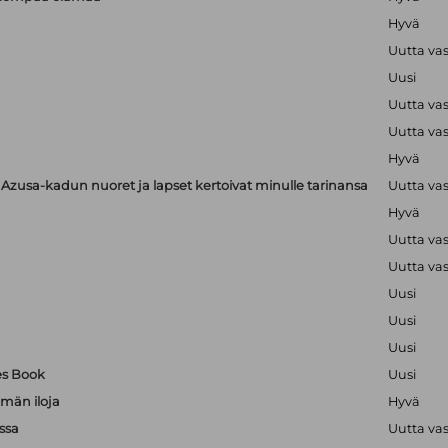
Hyvä
Uutta va
Uusi
Uutta va
Uutta va
Hyvä
zusa-kadun nuoret ja lapset kertoivat minulle tarinansa
Uutta va
Hyvä
Uutta va
Uutta va
Uusi
Uusi
Uusi
es Book
Uusi
män iloja
Hyvä
ssa
Uutta va