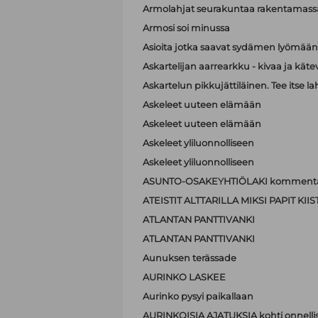
Armolahjat seurakuntaa rakentamass
Armosi soi minussa
Asioita jotka saavat sydämen lyömä
Askartelijan aarrearkku - kivaa ja käte
Askartelun pikkujättiläinen. Tee itse la
Askeleet uuteen elämään
Askeleet uuteen elämään
Askeleet yliluonnolliseen
Askeleet yliluonnolliseen
ASUNTO-OSAKEYHTIÖLAKI kommenta
ATEISTIT ALTTARILLA MIKSI PAPIT K
ATLANTAN PANTTIVANKI
ATLANTAN PANTTIVANKI
Aunuksen terässade
AURINKO LASKEE
Aurinko pysyi paikallaan
AURINKOISIA AJATUKSIA kohti onnell