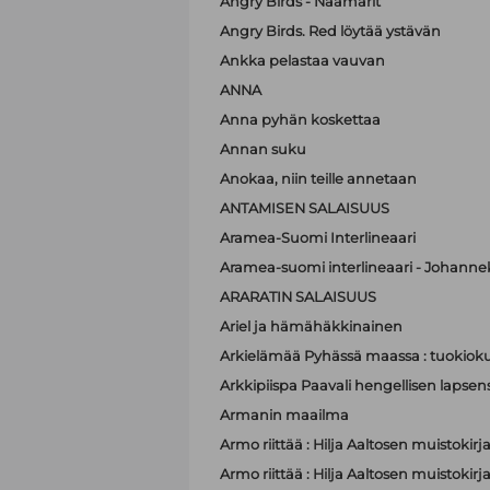
Angry Birds - Naamarit
Angry Birds. Red löytää ystävän
Ankka pelastaa vauvan
ANNA
Anna pyhän koskettaa
Annan suku
Anokaa, niin teille annetaan
ANTAMISEN SALAISUUS
Aramea-Suomi Interlineaari
Aramea-suomi interlineaari - Johanne
ARARATIN SALAISUUS
Ariel ja hämähäkkinainen
Arkielämää Pyhässä maassa : tuokioku
Arkkipiispa Paavali hengellisen lapsen
Armanin maailma
Armo riittää : Hilja Aaltosen muistokirj
Armo riittää : Hilja Aaltosen muistokirj