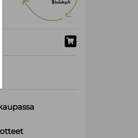
akaupassa
otteet