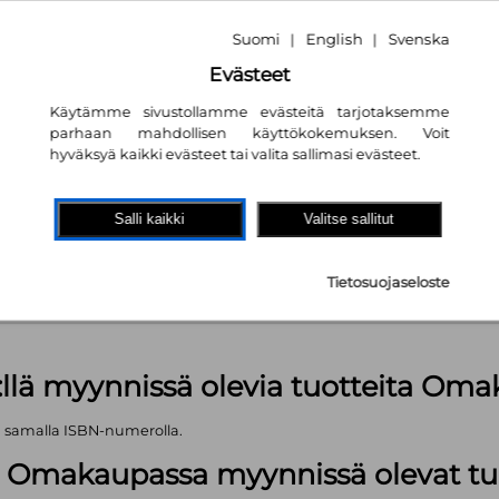
Suomi
English
Svenska
|
|
Evästeet
Käytämme sivustollamme evästeitä tarjotaksemme
parhaan mahdollisen käyttökokemuksen. Voit
hyväksyä kaikki evästeet tai valita sallimasi evästeet.
akaupassa
autta!
Salli kaikki
Valitse sallitut
kpl
Tietosuojaseloste
äärä (kts. alla): 1499 kpl
:llä myynnissä olevia tuotteita Om
ä samalla ISBN-numerolla.
lä Omakaupassa myynnissä olevat tu