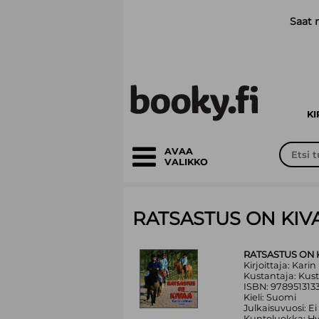
Siirry pääsisältöön
Saat 
K
AVAA
VALIKKO
RATSASTUS ON KIV
RATSASTUS ON 
Kirjoittaja: Kari
Kustantaja: Ku
ISBN: 978951313
Kieli: Suomi
Julkaisuvuosi: Ei
Kuntoluokka: H