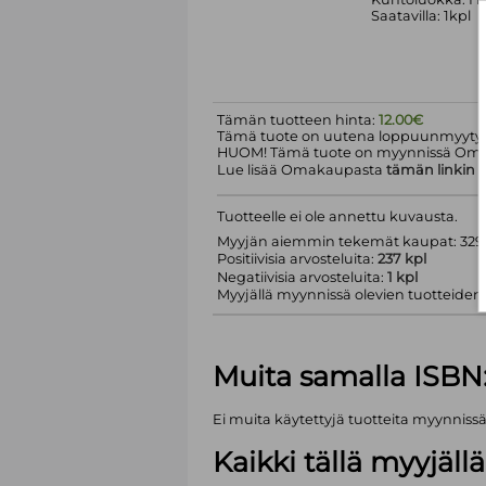
Saatavilla: 1kpl
Tämän tuotteen hinta:
12.00€
Tämä tuote on uutena loppuunmyyty.
HUOM! Tämä tuote on myynnissä Om
Lue lisää Omakaupasta
tämän linkin
k
Tuotteelle ei ole annettu kuvausta.
Myyjän aiemmin tekemät kaupat: 329 
Positiivisia arvosteluita:
237 kpl
Negatiivisia arvosteluita:
1 kpl
Myyjällä myynnissä olevien tuotteiden m
Muita samalla ISBN
Ei muita käytettyjä tuotteita myynniss
Kaikki tällä myyjäl