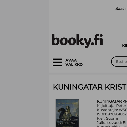
Siirry pääsisältöön
Saat 
K
AVAA
VALIKKO
KUNINGATAR KRIST
KUNINGATAR KR
Kirjoittaja: Pet
Kustantaja: WS
ISBN: 97895103
Kieli: Suomi
Julkaisuvuosi: Ei
Kuntoluokka: Uu