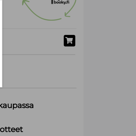
akaupassa
otteet