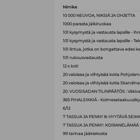
Nimike
10 000 NEUVOA, NIKSIÄ JA OHJETTA
1000 parasta jälkiruokaa
101 kysymystä ja vastausta lapsille - i
101 kysymystä ja vastausta lapsille - Te
101 lintua, jotka on bongattava edes k
101 rukousvastausta
12 x koti
20 valoisaa ja viihtyisää kotia Pohjoism
20 valoisaa ja viihtyisää kotia Skandina
20. VUOSISADAN TILINPÄÄTÖS : Väkiva
365 PIHALEIKKIÄ - Kolmesataakuusiky
6/12
7 TASSUA JA PENNY 8: HYYTÄVÄ SEIK
7 TASSUA JA PENNY: KOIRANELÄMÄÄ
99 tarinaa jääkiekosta