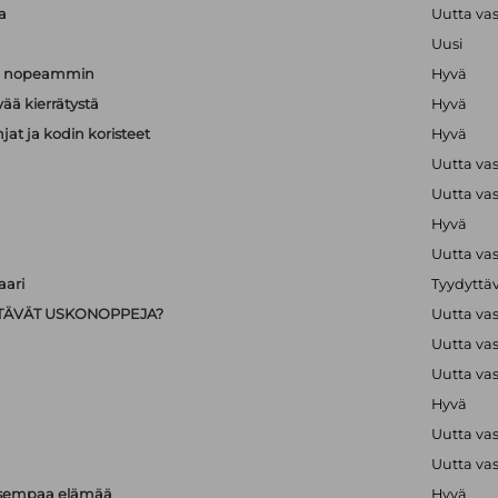
a
Uutta va
Uusi
än nopeammin
Hyvä
vää kierrätystä
Hyvä
hjat ja kodin koristeet
Hyvä
Uutta va
Uutta va
Hyvä
Uutta va
ari
Tyydyttä
IISTÄVÄT USKONOPPEJA?
Uutta va
Uutta va
Uutta va
Hyvä
Uutta va
Uutta va
isempaa elämää
Hyvä