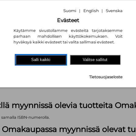
Suomi
English
Svenska
|
|
Evästeet
Käytämme sivustollamme evästeitä tarjotaksemme
parhaan mahdollisen käyttökokemuksen. Voit
hyväksyä kaikki evästeet tai valita sallimasi evästeet.
akaupassa
autta!
Salli kaikki
Valitse sallitut
kpl
Tietosuojaseloste
äärä (kts. alla): 1499 kpl
:llä myynnissä olevia tuotteita Om
ä samalla ISBN-numerolla.
lä Omakaupassa myynnissä olevat tu