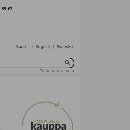
 59 €!
Suomi
English
Svenska
|
|
Tarkennettu haku