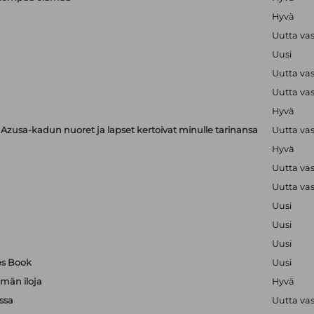
Hyvä
Uutta va
Uusi
Uutta va
Uutta va
Hyvä
zusa-kadun nuoret ja lapset kertoivat minulle tarinansa
Uutta va
Hyvä
Uutta va
Uutta va
Uusi
Uusi
Uusi
es Book
Uusi
män iloja
Hyvä
ssa
Uutta va