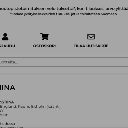
noutopistetoimituksen veloituksetta*, kun tilauksesi arvo ylittää
*Koskee yksityisasiakkaiden tilauksia, jotka toimitetaan Suomeen.
IRJAUDU
OSTOSKORI
TILAA UUTISKIRJE
IINA
ISTIINA
er Englund; Rauno Ekholm (käänt.)
OY
23908
 tiedossa
tta vastaava