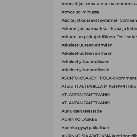
Armolahjat seurakuntaa rakentamass
Armosi soi minussa
Asioita jotka saavat sydämen lyömä
Askartelijan aarrearkku - kivaa ja käte
Askartelun pikkujättiläinen. Tee itse la
Askeleet uuteen elämään
Askeleet uuteen elämään
Askeleet yliluonnolliseen
Askeleet yliluonnolliseen
ASUNTO-OSAKEYHTIÖLAKI kommenta
ATEISTIT ALTTARILLA MIKSI PAPIT K
ATLANTAN PANTTIVANKI
ATLANTAN PANTTIVANKI
Aunuksen terässade
AURINKO LASKEE
Aurinko pysyi paikallaan
AURINKOISIA AJATUKSIA kohti onnell