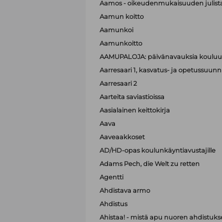
Aamos - oikeudenmukaisuuden julist
Aamun koitto
Aamunkoi
Aamunkoitto
AAMUPALOJA: päivänavauksia kouluun
Aarresaari 1, kasvatus- ja opetussuunni
Aarresaari 2
Aarteita saviastioissa
Aasialainen keittokirja
Aava
Aaveaakkoset
AD/HD-opas koulunkäyntiavustajille
Adams Pech, die Welt zu retten
Agentti
Ahdistava armo
Ahdistus
Ahistaa! - mistä apu nuoren ahdistuk