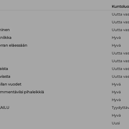
Kuntolu
Uutta va
Uutta va
hminen
Uutta va
kniikka
Hyvä
erran eläessään
Hyvä
Uutta va
Uutta va
aista
Uutta va
viasta
Uutta va
llan vuodet
Hyvä
mmentäviisi pihaleikkiä
Hyvä
Hyvä
KAILU
Tyydyttä
Hyvä
Uusi