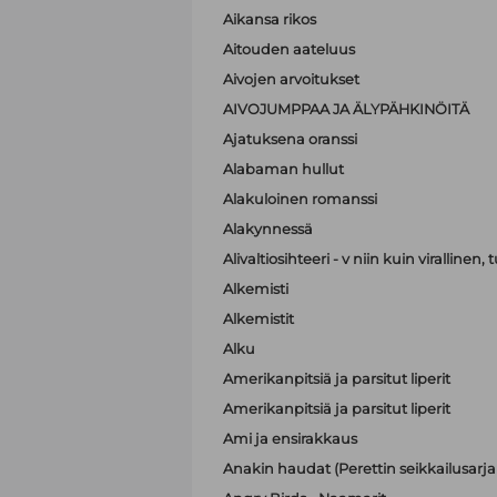
Aikansa rikos
Aitouden aateluus
Aivojen arvoitukset
AIVOJUMPPAA JA ÄLYPÄHKINÖITÄ
Ajatuksena oranssi
Alabaman hullut
Alakuloinen romanssi
Alakynnessä
Alivaltiosihteeri - v niin kuin virallinen
Alkemisti
Alkemistit
Alku
Amerikanpitsiä ja parsitut liperit
Amerikanpitsiä ja parsitut liperit
Ami ja ensirakkaus
Anakin haudat (Perettin seikkailusarja 