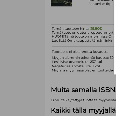
Saatavilla: 1kpl
Tämän tuotteen hinta:
29.90€
Tämä tuote on uutena loppuunmyyty.
HUOM! Tämä tuote on myynnissä Om
Lue lisää Omakaupasta
tämän linkin
k
Tuotteelle ei ole annettu kuvausta.
Myyjän aiemmin tekemät kaupat: 329 
Positiivisia arvosteluita:
237 kpl
Negatiivisia arvosteluita:
1 kpl
Myyjällä myynnissä olevien tuotteiden m
Muita samalla ISBN
Ei muita käytettyjä tuotteita myynniss
Kaikki tällä myyjäl