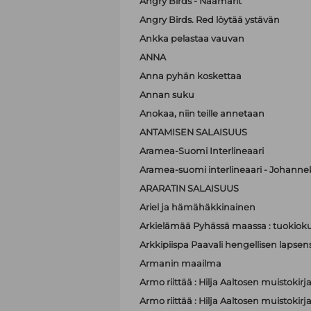
Angry Birds - Naamarit
Angry Birds. Red löytää ystävän
Ankka pelastaa vauvan
ANNA
Anna pyhän koskettaa
Annan suku
Anokaa, niin teille annetaan
ANTAMISEN SALAISUUS
Aramea-Suomi Interlineaari
Aramea-suomi interlineaari - Johanne
ARARATIN SALAISUUS
Ariel ja hämähäkkinainen
Arkielämää Pyhässä maassa : tuokioku
Arkkipiispa Paavali hengellisen lapsen
Armanin maailma
Armo riittää : Hilja Aaltosen muistokirj
Armo riittää : Hilja Aaltosen muistokirj