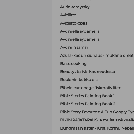
Aurinkomyrsky
Avioliitto
Avioliitto-opas
Avoimella sydämellä
Avoimella sydämellä
Avoimin silmin
Azusa-kadun siunaus - mukana olleet A
Basic cooking
Beauty : kaikki kauneudesta
Beulahin kukkulalla
Bibeln cartonage fiskmotiv liten
Bible Stories Painting Book 1
Bible Stories Painting Book 2
Bible Story Favorites: A Fun Googly Ey
BIKINIRAJATAPAUS ja muita sinkkuelä
Bungmatin sister - Kirsti Kormu Nepali