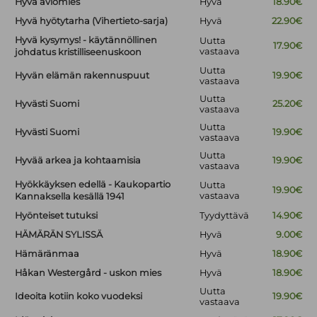
Hyvä aviomies
Hyvä
18.90€
Hyvä hyötytarha (Vihertieto-sarja)
Hyvä
22.90€
Hyvä kysymys! - käytännöllinen
Uutta
17.90€
vastaava
johdatus kristilliseenuskoon
Uutta
Hyvän elämän rakennuspuut
19.90€
vastaava
Uutta
Hyvästi Suomi
25.20€
vastaava
Uutta
Hyvästi Suomi
19.90€
vastaava
Uutta
Hyvää arkea ja kohtaamisia
19.90€
vastaava
Hyökkäyksen edellä - Kaukopartio
Uutta
19.90€
vastaava
Kannaksella kesällä 1941
Hyönteiset tutuksi
Tyydyttävä
14.90€
HÄMÄRÄN SYLISSÄ
Hyvä
9.00€
Hämäränmaa
Hyvä
18.90€
Håkan Westergård - uskon mies
Hyvä
18.90€
Uutta
Ideoita kotiin koko vuodeksi
19.90€
vastaava