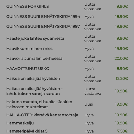
Uutta
GUINNESS FOR GIRLS
9.90€
vastaava
GUINNESS SUURI ENNÄTYSKIRJA 1994
Hyvä
18.90€
Uutta
GUINNESS SUURI ENNÄTYSKIRJA 1997
19.90€
vastaava
Uutta
Haaste joka lähtee sydämestä
19.90€
vastaava
Haavikko-niminen mies
Hyvä
19.90€
Uutta
Haavoilla Jumalan perheessä
20.00€
vastaava
HAAVOITTUNUT USKO
Hyvä
8.90€
Uutta
Haikea on aika jäähyväisten
12.20€
vastaava
Haikea on aika jäähyväisten -
Uutta
19.90€
vastaava
lohdutuksen sanoja suruun
Hakuna matata, ei huolta : Jaakko
Uusi
19.90€
Heinosen muistelmat
HALLA-OTTO: kiertävä kansansoittaja
Hyvä
19.90€
Hammaskeiju
Hyvä
19.90€
Hamsteripäiväkirjat 5
Hyvä
7.50€