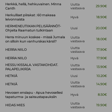
Herkkä, hellä, hehkuvainen. Minna
Uutta
29.90€
vastaava
Canth
Herkulliset piirakat : 60 makeaa
Hyvä
18.90€
leivonnaista
HERMENEUTIIKAN PELISÄÄNNÖT-
Uusi
20.00€
Ohjeita Raamatun tulkintaan
Herra minuun koskee - missä Jumala
Uutta
18.00€
vastaava
on silloin kun vanhurskas kärsii?
Uutta
HERRA NIILO
17.90€
vastaava
HERRA NIILO
Hyvä
17.90€
HESSU KISSALA. VASTAKOHDAT.
Uutta
13.90€
vastaava
PALAPELIKIRJA
HETKIÄ
Uusi
10.20€
Uutta
HETKIÄ
14.90€
vastaava
Hevosen ensiapu - Apua hevosellesi
Hyvä
8.50€
tapaturma- ja sairaustapauksiin
Uutta
HIDAS MIES
19.90€
vastaava