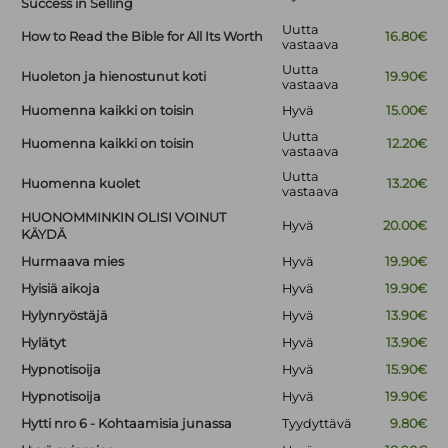
Success in Selling
Uutta
How to Read the Bible for All Its Worth
16.80€
vastaava
Uutta
Huoleton ja hienostunut koti
19.90€
vastaava
Huomenna kaikki on toisin
Hyvä
15.00€
Uutta
Huomenna kaikki on toisin
12.20€
vastaava
Uutta
Huomenna kuolet
13.20€
vastaava
HUONOMMINKIN OLISI VOINUT
Hyvä
20.00€
KÄYDÄ
Hurmaava mies
Hyvä
19.90€
Hyisiä aikoja
Hyvä
19.90€
Hylynryöstäjä
Hyvä
13.90€
Hylätyt
Hyvä
13.90€
Hypnotisoija
Hyvä
15.90€
Hypnotisoija
Hyvä
19.90€
Hytti nro 6 - Kohtaamisia junassa
Tyydyttävä
9.80€