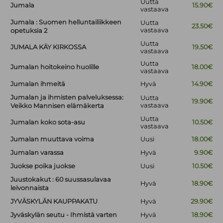
Uutta
Jumala
15.90€
vastaava
Jumala : Suomen helluntailiikkeen
Uutta
23.50€
vastaava
opetuksia 2
Uutta
JUMALA KÄY KIRKOSSA
19.50€
vastaava
Uutta
Jumalan hoitokeino huolille
18.00€
vastaava
Jumalan ihmeitä
Hyvä
14.90€
Jumalan ja ihmisten palveluksessa:
Uutta
19.90€
vastaava
Veikko Mannisen elämäkerta
Uutta
Jumalan koko sota-asu
10.50€
vastaava
Jumalan muuttava voima
Uusi
18.00€
Jumalan varassa
Hyvä
9.90€
Juokse poika juokse
Uusi
10.50€
Juustokakut : 60 suussasulavaa
Hyvä
18.90€
leivonnaista
JYVÄSKYLÄN KAUPPAKATU
Hyvä
29.90€
Jyväskylän seutu - Ihmistä varten
Hyvä
18.90€