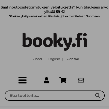
Siirry pääsisältöön
Saat noutopistetoimituksen veloituksetta*, kun tilauksesi arvo
ylittää 59 €!
*Koskee yksityisasiakkaiden tilauksia, jotka toimitetaan Suomeen.
Suomi
English
Svenska
|
|