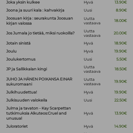
Joka yksin kulkee
Hyvä
13.90€
Joona ja suuri kala : kahvakirja
Uusi
8.90€
Joosuan kirja : seurakunta Joosuan
Uutta
18.00€
vastaava
kirjan valossa
Uutta
Jos Jumala jo tietää, miksi ruokoilla?
20.00€
vastaava
Jotain sinistä
Hyvä
18.90€
Joulu
Hyvä
19.90€
Joulukertomus
Uusi
5.50€
Uutta
JP ja Sallikkalan kingi
18.50€
vastaava
JUHO JA HÄNEN POIKANSA EINAR
Uutta
19.90€
vastaava
sukuromaani
Julkihuudettua!
Hyvä
19.90€
Julkisuuden valokeila
Uusi
22.50€
Julma ja tavaton - Kay Scarpettan
tutkimuksia Alkuteos:Cruel and
Hyvä
13.90€
unusual
Juloratoriet
Hyvä
14.90€