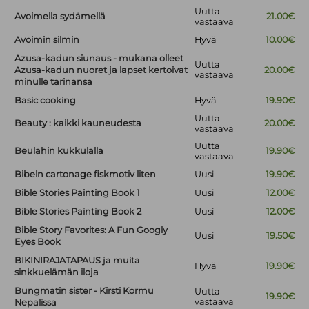
Uutta
Avoimella sydämellä
21.00€
vastaava
Avoimin silmin
Hyvä
10.00€
Azusa-kadun siunaus - mukana olleet
Uutta
Azusa-kadun nuoret ja lapset kertoivat
20.00€
vastaava
minulle tarinansa
Basic cooking
Hyvä
19.90€
Uutta
Beauty : kaikki kauneudesta
20.00€
vastaava
Uutta
Beulahin kukkulalla
19.90€
vastaava
Bibeln cartonage fiskmotiv liten
Uusi
19.90€
Bible Stories Painting Book 1
Uusi
12.00€
Bible Stories Painting Book 2
Uusi
12.00€
Bible Story Favorites: A Fun Googly
Uusi
19.50€
Eyes Book
BIKINIRAJATAPAUS ja muita
Hyvä
19.90€
sinkkuelämän iloja
Bungmatin sister - Kirsti Kormu
Uutta
19.90€
vastaava
Nepalissa