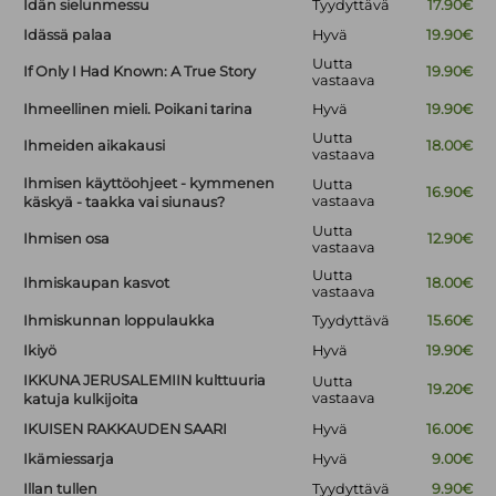
Idän sielunmessu
Tyydyttävä
17.90€
Idässä palaa
Hyvä
19.90€
Uutta
If Only I Had Known: A True Story
19.90€
vastaava
Ihmeellinen mieli. Poikani tarina
Hyvä
19.90€
Uutta
Ihmeiden aikakausi
18.00€
vastaava
Ihmisen käyttöohjeet - kymmenen
Uutta
16.90€
vastaava
käskyä - taakka vai siunaus?
Uutta
Ihmisen osa
12.90€
vastaava
Uutta
Ihmiskaupan kasvot
18.00€
vastaava
Ihmiskunnan loppulaukka
Tyydyttävä
15.60€
Ikiyö
Hyvä
19.90€
IKKUNA JERUSALEMIIN kulttuuria
Uutta
19.20€
vastaava
katuja kulkijoita
IKUISEN RAKKAUDEN SAARI
Hyvä
16.00€
Ikämiessarja
Hyvä
9.00€
Illan tullen
Tyydyttävä
9.90€