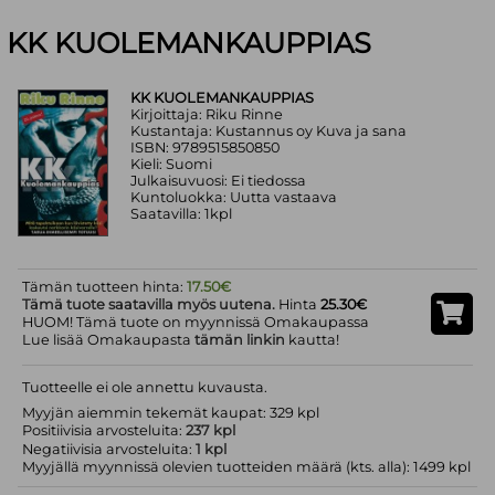
KK KUOLEMANKAUPPIAS
KK KUOLEMANKAUPPIAS
Kirjoittaja: Riku Rinne
Kustantaja: Kustannus oy Kuva ja sana
ISBN: 9789515850850
Kieli: Suomi
Julkaisuvuosi: Ei tiedossa
Kuntoluokka: Uutta vastaava
Saatavilla: 1kpl
Tämän tuotteen hinta:
17.50€
Tämä tuote saatavilla myös uutena.
Hinta
25.30€
HUOM! Tämä tuote on myynnissä Omakaupassa
Lue lisää Omakaupasta
tämän linkin
kautta!
Tuotteelle ei ole annettu kuvausta.
Myyjän aiemmin tekemät kaupat: 329 kpl
Positiivisia arvosteluita:
237 kpl
Negatiivisia arvosteluita:
1 kpl
Myyjällä myynnissä olevien tuotteiden määrä (kts. alla): 1499 kpl