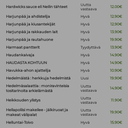
Uutta
Hardwicks sauce eli Neilin tähteet
12.00€
vastaava
Harjunpää ja ahdistelija
Hyvä
12.90€
Harjunpää ja kiusantekijät
Hyvä
12.90€
Harjunpää ja rakkauden lait
Hyvä
13.90€
Harjunpää ja rautahuone
Hyvä
19.90€
Harmaat pantterit
Tyydyttävä
13.90€
Haudankaivaja
Hyvä
14.90€
HAUDASTA KOHTUUN
Hyvä
14.90€
Havukka-ahon ajattelija
Hyvä
10.90€
Hedelmäistä : herkkuja hedelmistä
Uusi
19.90€
Hedelmäsalaattia : moniravinteisia
Uutta
14.90€
vastaava
tositarinoita arkielämästä
Uutta
Heikkouden ylistys
11.90€
vastaava
Hellapoliisi makeilee - jälkiruoat ja
Uutta
19.90€
vastaava
makeat välipalat
Helluntai-Toivo
Hyvä
15.90€