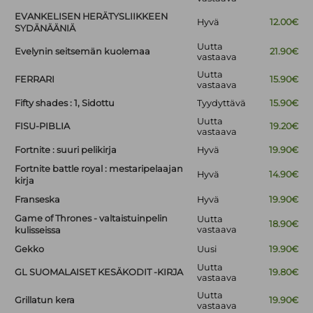
EVANKELISEN HERÄTYSLIIKKEEN
Hyvä
12.00€
SYDÄNÄÄNIÄ
Uutta
Evelynin seitsemän kuolemaa
21.90€
vastaava
Uutta
FERRARI
15.90€
vastaava
Fifty shades : 1, Sidottu
Tyydyttävä
15.90€
Uutta
FISU-PIBLIA
19.20€
vastaava
Fortnite : suuri pelikirja
Hyvä
19.90€
Fortnite battle royal : mestaripelaajan
Hyvä
14.90€
kirja
Franseska
Hyvä
19.90€
Game of Thrones - valtaistuinpelin
Uutta
18.90€
vastaava
kulisseissa
Gekko
Uusi
19.90€
Uutta
GL SUOMALAISET KESÄKODIT -KIRJA
19.80€
vastaava
Uutta
Grillatun kera
19.90€
vastaava