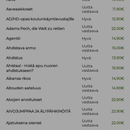
Uutta
Aaveaakkoset
11.90€
vastaava
AD/HD-opas koulunkäyntiavustajille
Hyvä
12.90€
Uutta
Adams Pech, die Welt zu retten
22.00€
vastaava
Agentti
Hyvä
14.90€
Uutta
Ahdistava armo
15.00€
vastaava
Ahdistus
Hyvä
13.90€
Ahistaa! - mistä apu nuoren
Uutta
15.90€
vastaava
ahdistukseen?
Aikansa rikos
Hyvä
14.90€
Uutta
Aitouden aateluus
14.90€
vastaava
Uutta
Aivojen arvoitukset
22.90€
vastaava
Uutta
AIVOJUMPPAA JA ÄLYPÄHKINÖITÄ
22.90€
vastaava
Uutta
Ajatuksena oranssi
22.00€
vastaava