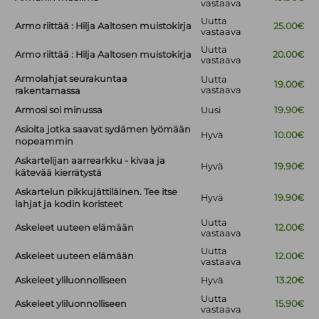
vastaava
Uutta
Armo riittää : Hilja Aaltosen muistokirja
25.00€
vastaava
Uutta
Armo riittää : Hilja Aaltosen muistokirja
20.00€
vastaava
Armolahjat seurakuntaa
Uutta
19.00€
vastaava
rakentamassa
Armosi soi minussa
Uusi
19.90€
Asioita jotka saavat sydämen lyömään
Hyvä
10.00€
nopeammin
Askartelijan aarrearkku - kivaa ja
Hyvä
19.90€
kätevää kierrätystä
Askartelun pikkujättiläinen. Tee itse
Hyvä
19.90€
lahjat ja kodin koristeet
Uutta
Askeleet uuteen elämään
12.00€
vastaava
Uutta
Askeleet uuteen elämään
12.00€
vastaava
Askeleet yliluonnolliseen
Hyvä
13.20€
Uutta
Askeleet yliluonnolliseen
15.90€
vastaava