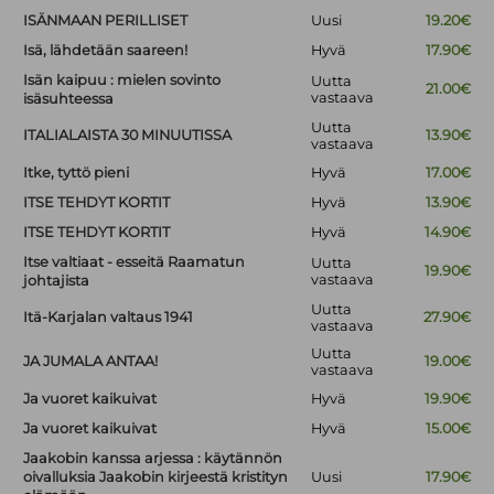
ISÄNMAAN PERILLISET
Uusi
19.20€
Isä, lähdetään saareen!
Hyvä
17.90€
Isän kaipuu : mielen sovinto
Uutta
21.00€
vastaava
isäsuhteessa
Uutta
ITALIALAISTA 30 MINUUTISSA
13.90€
vastaava
Itke, tyttö pieni
Hyvä
17.00€
ITSE TEHDYT KORTIT
Hyvä
13.90€
ITSE TEHDYT KORTIT
Hyvä
14.90€
Itse valtiaat - esseitä Raamatun
Uutta
19.90€
vastaava
johtajista
Uutta
Itä-Karjalan valtaus 1941
27.90€
vastaava
Uutta
JA JUMALA ANTAA!
19.00€
vastaava
Ja vuoret kaikuivat
Hyvä
19.90€
Ja vuoret kaikuivat
Hyvä
15.00€
Jaakobin kanssa arjessa : käytännön
oivalluksia Jaakobin kirjeestä kristityn
Uusi
17.90€