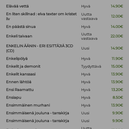
Elävää vettä
Hyvä
14.90€
En liten skillnad : elva texter om kristet
Uutta
12.00€
vastaava
liv
En päästä sinua
Hyvä
14.00€
Uutta
Enkeli taivaan
22.00€
vastaava
ENKELIN ÄÄNIN - ERI ESITTÄJIÄ 3CD
Uusi
14.90€
(CD)
Enkelipölyä
Hyvä
11.90€
Enkelit ja demonit
Tyydyttävä
15.00€
Enkelit kanssasi
Hyvä
13.90€
Ennen lähtöä
Hyvä
13.90€
Ensi Raamattu
Hyvä
13.20€
Ensiapu
Hyvä
8.50€
Ensimmäinen murhani
Hyvä
13.90€
Ensimmäisenä jouluna - tarrakirja
Uusi
9.90€
Ensimmäisenä jouluna - tarrakirja
Uusi
9.90€
Uutta