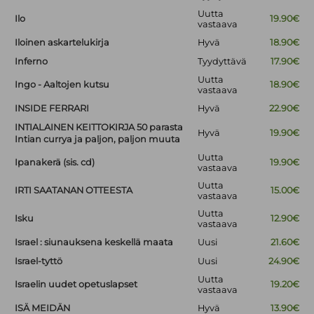
Uutta
Ilo
19.90€
vastaava
Iloinen askartelukirja
Hyvä
18.90€
Inferno
Tyydyttävä
17.90€
Uutta
Ingo - Aaltojen kutsu
18.90€
vastaava
INSIDE FERRARI
Hyvä
22.90€
INTIALAINEN KEITTOKIRJA 50 parasta
Hyvä
19.90€
Intian currya ja paljon, paljon muuta
Uutta
Ipanakerä (sis. cd)
19.90€
vastaava
Uutta
IRTI SAATANAN OTTEESTA
15.00€
vastaava
Uutta
Isku
12.90€
vastaava
Israel : siunauksena keskellä maata
Uusi
21.60€
Israel-tyttö
Uusi
24.90€
Uutta
Israelin uudet opetuslapset
19.20€
vastaava
ISÄ MEIDÄN
Hyvä
13.90€