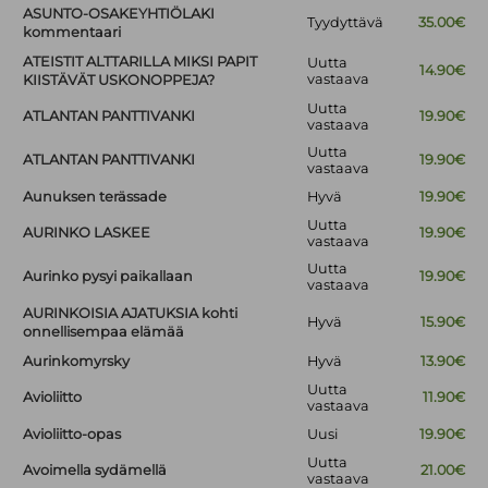
ASUNTO-OSAKEYHTIÖLAKI
Tyydyttävä
35.00€
kommentaari
ATEISTIT ALTTARILLA MIKSI PAPIT
Uutta
14.90€
vastaava
KIISTÄVÄT USKONOPPEJA?
Uutta
ATLANTAN PANTTIVANKI
19.90€
vastaava
Uutta
ATLANTAN PANTTIVANKI
19.90€
vastaava
Aunuksen terässade
Hyvä
19.90€
Uutta
AURINKO LASKEE
19.90€
vastaava
Uutta
Aurinko pysyi paikallaan
19.90€
vastaava
AURINKOISIA AJATUKSIA kohti
Hyvä
15.90€
onnellisempaa elämää
Aurinkomyrsky
Hyvä
13.90€
Uutta
Avioliitto
11.90€
vastaava
Avioliitto-opas
Uusi
19.90€
Uutta
Avoimella sydämellä
21.00€
vastaava