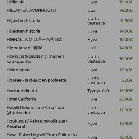
Hiirileikki
Hyvä
19.90€
HILJAINEN AVUNHUUTO
Uusi
19.20€
Uutta
Hiljaisten historia
11.90€
vastaava
Hiljaisten historia
Hyvä
14.90€
HINNALLA MILLÄ HYVÄNSÄ
Hyvä
10.00€
Hippajaisen jäljillä
Uusi
14.90€
Hokki : jatkosodan viimeinen
Uutta
10.90€
vastaava
kaukopartio
Holan takaa
Hyvä
13.90€
Uutta
Hoosea - rakkauden profeetta
13.20€
vastaava
Hormonidieetti
Tyydyttävä
15.90€
Hotel California
Hyvä
25.90€
Hotelli Riviera : Talo Amalfissa
Uutta
12.00€
vastaava
(yhteisnide)
Houkutus / Rakas velvollisuus /
Hyvä
15.90€
Kesähäät
How I Raised Myself From Failure to
Hyvä
12.00€