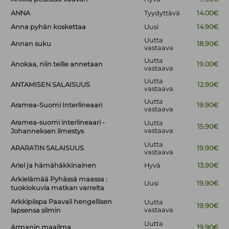
ANNA
Tyydyttävä
14.00€
Anna pyhän koskettaa
Uusi
14.90€
Uutta
Annan suku
18.90€
vastaava
Uutta
Anokaa, niin teille annetaan
19.00€
vastaava
Uutta
ANTAMISEN SALAISUUS
12.90€
vastaava
Uutta
Aramea-Suomi Interlineaari
19.90€
vastaava
Aramea-suomi interlineaari -
Uutta
15.90€
vastaava
Johanneksen ilmestys
Uutta
ARARATIN SALAISUUS
19.90€
vastaava
Ariel ja hämähäkkinainen
Hyvä
13.90€
Arkielämää Pyhässä maassa :
Uusi
19.90€
tuokiokuvia matkan varrelta
Arkkipiispa Paavali hengellisen
Uutta
19.90€
vastaava
lapsensa silmin
Uutta
Armanin maailma
19.90€