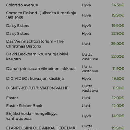
Colorado Avenue
Hyvä
14.50€
Come to Finland - julisteita & matkoja
Hyvä
19.90€
1851-1965
Daisy Sisters
Hyvä
19.90€
Daisy Sisters
Hyvä
22.90€
Das Weihnachtoratorium - The
Uusi
39.00€
Christmas Oratorio
David Beckham: kruununjalokivi
Uutta
22.00€
vastaava
kaupan
Uutta
Diana : prinsessan viimeinen rakkaus
11.90€
vastaava
DIGIVIDEO : kuvaajan käsikirja
Hyvä
19.50€
Uutta
DISNEY-KEIJUT 7: VIATON VALHE
11.90€
vastaava
Easter
Uusi
12.00€
Easter Sticker Book
Uusi
12.00€
Ehjäksi hoida - hengellisyys
Hyvä
14.90€
vanhuudessa
Uutta
EI APPELSIINI OLE AINOA HEDELMÄ
19.90€