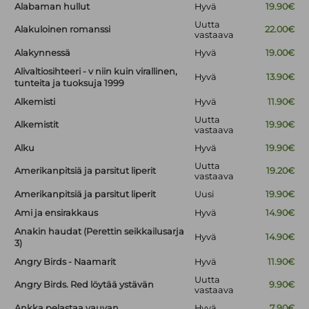
Alabaman hullut
Hyvä
19.90€
Uutta
Alakuloinen romanssi
22.00€
vastaava
Alakynnessä
Hyvä
19.00€
Alivaltiosihteeri - v niin kuin virallinen,
Hyvä
13.90€
tunteita ja tuoksuja 1999
Alkemisti
Hyvä
11.90€
Uutta
Alkemistit
19.90€
vastaava
Alku
Hyvä
19.90€
Uutta
Amerikanpitsiä ja parsitut liperit
19.20€
vastaava
Amerikanpitsiä ja parsitut liperit
Uusi
19.90€
Ami ja ensirakkaus
Hyvä
14.90€
Anakin haudat (Perettin seikkailusarja
Hyvä
14.90€
3)
Angry Birds - Naamarit
Hyvä
11.90€
Uutta
Angry Birds. Red löytää ystävän
9.90€
vastaava
Ankka pelastaa vauvan
Hyvä
7.90€