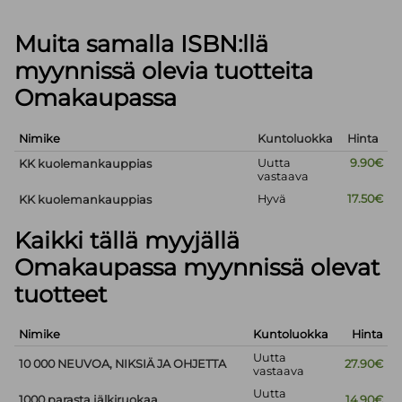
Muita samalla ISBN:llä
myynnissä olevia tuotteita
Omakaupassa
Nimike
Kuntoluokka
Hinta
Uutta
9.90€
KK kuolemankauppias
vastaava
Hyvä
17.50€
KK kuolemankauppias
Kaikki tällä myyjällä
Omakaupassa myynnissä olevat
tuotteet
Nimike
Kuntoluokka
Hinta
Uutta
10 000 NEUVOA, NIKSIÄ JA OHJETTA
27.90€
vastaava
Uutta
1000 parasta jälkiruokaa
14.90€