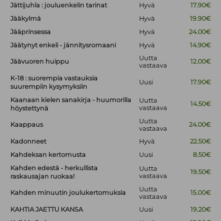
Jättijuhla : jouluenkelin tarinat
Hyvä
17.90€
Jääkylmä
Hyvä
19.90€
Jääprinsessa
Hyvä
24.00€
Jäätynyt enkeli - jännitysromaani
Hyvä
14.90€
Uutta
Jäävuoren huippu
12.00€
vastaava
K-18 : suorempia vastauksia
Uusi
17.90€
suurempiin kysymyksiin
Kaanaan kielen sanakirja - huumorilla
Uutta
14.50€
vastaava
höystettynä
Uutta
Kaappaus
24.00€
vastaava
Kadonneet
Hyvä
22.50€
Kahdeksan kertomusta
Uusi
8.50€
Kahden edestä - herkullista
Uutta
19.50€
vastaava
raskausajan ruokaa!
Uutta
Kahden minuutin joulukertomuksia
15.00€
vastaava
KAHTIA JAETTU KANSA
Uusi
19.20€