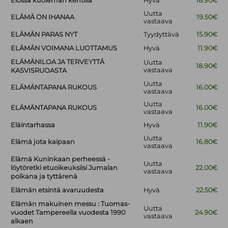
Elossa kuoleman kentillä
Hyvä
18.90€
Uutta
ELÄMÄ ON IHANAA
19.50€
vastaava
ELÄMÄN PARAS NYT
Tyydyttävä
15.90€
ELÄMÄN VOIMANA LUOTTAMUS
Hyvä
11.90€
ELÄMÄNILOA JA TERVEYTTÄ
Uutta
18.90€
vastaava
KASVISRUOASTA
Uutta
ELÄMÄNTAPANA RUKOUS
16.00€
vastaava
Uutta
ELÄMÄNTAPANA RUKOUS
16.00€
vastaava
Eläintarhassa
Hyvä
11.90€
Uutta
Elämä jota kaipaan
16.80€
vastaava
Elämä Kuninkaan perheessä -
Uutta
löytöretki etuoikeuksiisi Jumalan
22.00€
vastaava
poikana ja tyttärenä
Elämän etsintä avaruudesta
Hyvä
22.50€
Elämän makuinen messu : Tuomas-
Uutta
vuodet Tampereella vuodesta 1990
24.90€
vastaava
alkaen