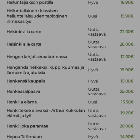
Helluntaijakson postilla
Hyvä
18.90€
Helluntailainen : klassisen
helluntailaisuuden teologinen
Uusi
15.90€
ihmiskäsitys
Uutta
Helsinki a la carte
22.00€
vastaava
Uutta
Helsinki a la carte
26.00€
vastaava
Uutta
Hengen lahjat seurakunnassa
12.00€
vastaava
Hengähdä hetkeksi : kuppi kuumaa ja
Hyvä
19.90€
lämpimiä ajatuksia
Henkensä kaupalla
Hyvä
15.00€
Uutta
Henkeäsalpaava
25.00€
vastaava
Henki ja elämä
Uusi
15.30€
Henki tekee eläväksi - Arthur Kukkulan
Uutta
19.20€
vastaava
elämä ja työ
Uutta
Henki, joka parantaa
20.00€
vastaava
Hepoa Tallinnaan
Hyvä
14.90€