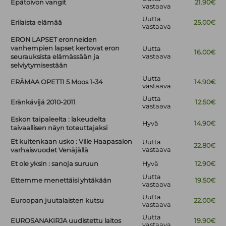
Epätoivon vangit
21.90€
vastaava
Uutta
Erilaista elämää
25.00€
vastaava
ERON LAPSET eronneiden
vanhempien lapset kertovat eron
Uutta
16.00€
vastaava
seurauksista elämässään ja
selviytymisestään
Uutta
ERÄMAA OPETTI 5 Moos 1-34
14.90€
vastaava
Uutta
Eränkävijä 2010-2011
12.50€
vastaava
Eskon taipaleelta : lakeudelta
Hyvä
14.90€
taivaallisen näyn toteuttajaksi
Et kuitenkaan usko : Ville Haapasalon
Uutta
22.80€
vastaava
varhaisvuodet Venäjällä
Et ole yksin : sanoja suruun
Hyvä
12.90€
Uutta
Ettemme menettäisi yhtäkään
19.50€
vastaava
Uutta
Euroopan juutalaisten kutsu
22.00€
vastaava
Uutta
EUROSANAKIRJA uudistettu laitos
19.90€
vastaava