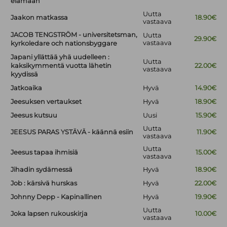
elämään
Uutta
Jaakon matkassa
18.90€
vastaava
JACOB TENGSTRÖM - universitetsman,
Uutta
29.90€
vastaava
kyrkoledare och nationsbyggare
Japani yllättää yhä uudelleen :
Uutta
kaksikymmentä vuotta lähetin
22.00€
vastaava
kyydissä
Jatkoaika
Hyvä
14.90€
Jeesuksen vertaukset
Hyvä
18.90€
Jeesus kutsuu
Uusi
15.90€
Uutta
JEESUS PARAS YSTÄVÄ - käännä esiin
11.90€
vastaava
Uutta
Jeesus tapaa ihmisiä
15.00€
vastaava
Jihadin sydämessä
Hyvä
18.90€
Job : kärsivä hurskas
Hyvä
22.00€
Johnny Depp - Kapinallinen
Hyvä
19.90€
Uutta
Joka lapsen rukouskirja
10.00€
vastaava