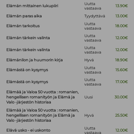
Uutta
Elämän mittainen lukupiiri
13.90€
vastaava
Elämän paras aika
Tyydyttävä
13.00€
Uutta
Elämän tarkoitus
18.00€
vastaava
Uutta
Elämän tärkein valinta
12.00€
vastaava
Uutta
Elämän tärkein valinta
12.00€
vastaava
Elämänilon ja huumorin kirja
Hyvä
18.90€
Uutta
Elämästä on kysymys
15.60€
vastaava
Uutta
Elämästä on kysymys
17.00€
vastaava
Elämää ja Valoa 50 vuotta : romanien,
hengellisen romanityön ja Elämä ja
Uusi
30.00€
Valo -järjestön historiaa
Elämää ja Valoa 50 vuotta : romanien,
hengellisen romanityön ja Elämä ja
Hyvä
25.50€
Valo -järjestön historiaa
Uutta
Elävä usko - ei uskonto
12.00€
vastaava