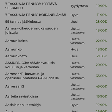
7 TASSUA JA PENNY 8: HYYTÄVÄ
Tyydyttävä
10.90€
SEIKKAILU
7 TASSUA JA PENNY: KOIRANELÄMÄÄ
Hyvä
11.90€
99 tarinaa jääkiekosta
Uusi
28.00€
Aamos - oikeudenmukaisuuden
Uutta
18.00€
vastaava
julistaja
Uutta
Aamun koitto
22.00€
vastaava
Aamunkoi
Hyvä
18.90€
Aamunkoitto
Uusi
21.50€
AAMUPALOJA: päivänavauksia
Uutta
20.00€
vastaava
kouluun ja kerhoihin
Aarresaari 1, kasvatus- ja
Uutta
35.00€
vastaava
opetussuunnitelma 6-8-vuotiaille
Uutta
Aarresaari 2
45.00€
vastaava
Uutta
Aarteita saviastioissa
15.90€
vastaava
Aasialainen keittokirja
Hyvä
19.90€
Aava
Uusi
19.90€