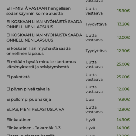
vastaava
EI IHMISTÄ VASTAAN hengellisen
Uutta
15.90€
vastaava
sodankäynnin kolme aluetta
EI KOSKAAN LIIAN MYÖHÄISTÄ SAADA
Tyydyttävä
13.20€
ONNELLINEN LAPSUUS
EI KOSKAAN LIIAN MYÖHÄISTÄ SAADA
Uutta
12.00€
vastaava
ONNELLINEN LAPSUUS
Ei koskaan liian myöhäistä saada
Tyydyttävä
12.90€
onnellinen lapsuus
Ei mitään hyvää minulle : kertomus
Uutta
25.00€
vastaava
kärsimyksestä ja selviytymisestä
Uutta
Ei pakotietä
25.00€
vastaava
Uutta
Ei pilven pilveä taivalla
12.00€
vastaava
Ei pöllömpi puuhakirja
Uusi
9.90€
Uutta
ELIAS, PIENI PELASTUSLAIVA
12.90€
vastaava
Elinkautinen
Hyvä
14.90€
Elinkautinen - Takamäki 1-3
Hyvä
14.90€