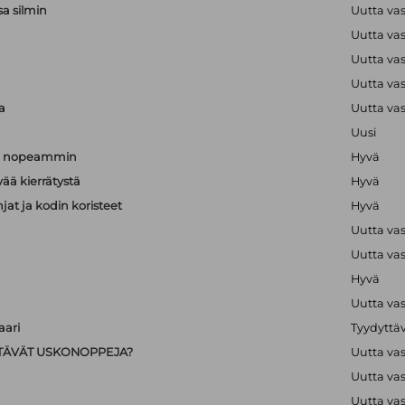
sa silmin
Uutta va
Uutta va
a
Uutta va
a
Uutta va
a
Uutta va
Uusi
än nopeammin
Hyvä
vää kierrätystä
Hyvä
hjat ja kodin koristeet
Hyvä
Uutta va
Uutta va
Hyvä
Uutta va
ari
Tyydyttä
IISTÄVÄT USKONOPPEJA?
Uutta va
Uutta va
Uutta va