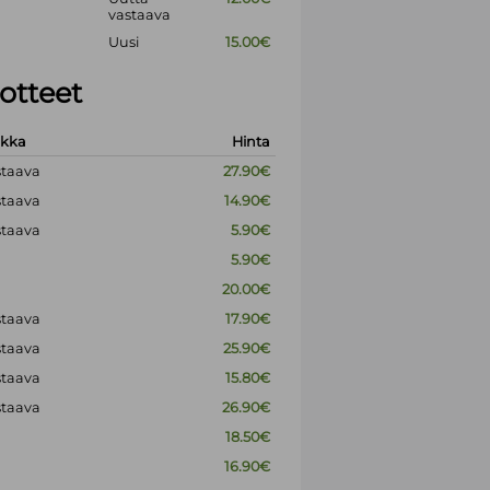
vastaava
Uusi
15.00€
otteet
okka
Hinta
staava
27.90€
staava
14.90€
staava
5.90€
5.90€
20.00€
staava
17.90€
staava
25.90€
staava
15.80€
staava
26.90€
18.50€
16.90€