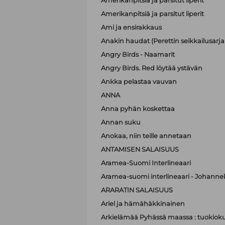
Amerikanpitsiä ja parsitut liperit
Amerikanpitsiä ja parsitut liperit
Ami ja ensirakkaus
Anakin haudat (Perettin seikkailusarja 
Angry Birds - Naamarit
Angry Birds. Red löytää ystävän
Ankka pelastaa vauvan
ANNA
Anna pyhän koskettaa
Annan suku
Anokaa, niin teille annetaan
ANTAMISEN SALAISUUS
Aramea-Suomi Interlineaari
Aramea-suomi interlineaari - Johanne
ARARATIN SALAISUUS
Ariel ja hämähäkkinainen
Arkielämää Pyhässä maassa : tuokioku