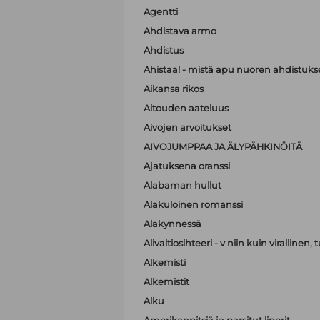
Agentti
Ahdistava armo
Ahdistus
Ahistaa! - mistä apu nuoren ahdistuk
Aikansa rikos
Aitouden aateluus
Aivojen arvoitukset
AIVOJUMPPAA JA ÄLYPÄHKINÖITÄ
Ajatuksena oranssi
Alabaman hullut
Alakuloinen romanssi
Alakynnessä
Alivaltiosihteeri - v niin kuin virallinen
Alkemisti
Alkemistit
Alku