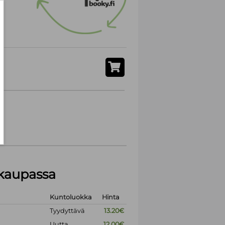
akaupassa
Kuntoluokka
Hinta
Tyydyttävä
13.20€
Uutta
12.00€