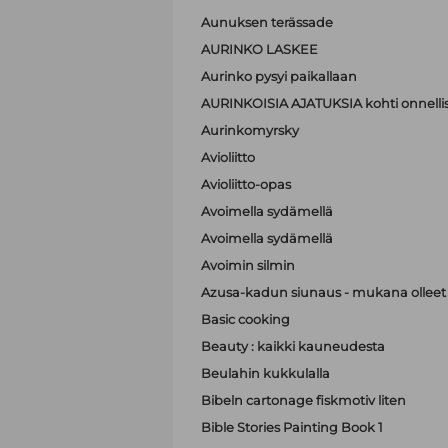
Aunuksen terässade
AURINKO LASKEE
Aurinko pysyi paikallaan
AURINKOISIA AJATUKSIA kohti onnell
Aurinkomyrsky
Avioliitto
Avioliitto-opas
Avoimella sydämellä
Avoimella sydämellä
Avoimin silmin
Azusa-kadun siunaus - mukana olleet A
Basic cooking
Beauty : kaikki kauneudesta
Beulahin kukkulalla
Bibeln cartonage fiskmotiv liten
Bible Stories Painting Book 1