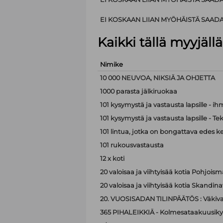
EI KOSKAAN LIIAN MYÖHÄISTÄ SAAD
Kaikki tällä myyjäl
Nimike
10 000 NEUVOA, NIKSIÄ JA OHJETTA
1000 parasta jälkiruokaa
101 kysymystä ja vastausta lapsille - i
101 kysymystä ja vastausta lapsille - Te
101 lintua, jotka on bongattava edes k
101 rukousvastausta
12 x koti
20 valoisaa ja viihtyisää kotia Pohjoism
20 valoisaa ja viihtyisää kotia Skandina
20. VUOSISADAN TILINPÄÄTÖS : Väkiva
365 PIHALEIKKIÄ - Kolmesataakuusiky