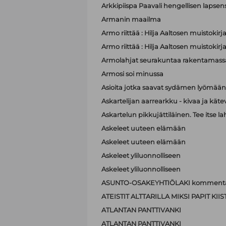
Arkkipiispa Paavali hengellisen lapsen
Armanin maailma
Armo riittää : Hilja Aaltosen muistokirj
Armo riittää : Hilja Aaltosen muistokirj
Armolahjat seurakuntaa rakentamass
Armosi soi minussa
Asioita jotka saavat sydämen lyömä
Askartelijan aarrearkku - kivaa ja käte
Askartelun pikkujättiläinen. Tee itse la
Askeleet uuteen elämään
Askeleet uuteen elämään
Askeleet yliluonnolliseen
Askeleet yliluonnolliseen
ASUNTO-OSAKEYHTIÖLAKI kommenta
ATEISTIT ALTTARILLA MIKSI PAPIT K
ATLANTAN PANTTIVANKI
ATLANTAN PANTTIVANKI