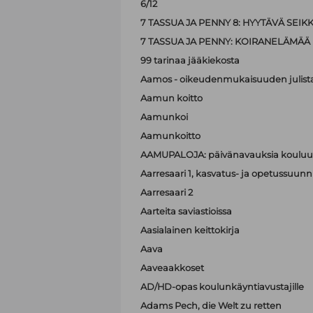
6/12
7 TASSUA JA PENNY 8: HYYTÄVÄ SEIK
7 TASSUA JA PENNY: KOIRANELÄMÄÄ
99 tarinaa jääkiekosta
Aamos - oikeudenmukaisuuden julist
Aamun koitto
Aamunkoi
Aamunkoitto
AAMUPALOJA: päivänavauksia kouluun
Aarresaari 1, kasvatus- ja opetussuunni
Aarresaari 2
Aarteita saviastioissa
Aasialainen keittokirja
Aava
Aaveaakkoset
AD/HD-opas koulunkäyntiavustajille
Adams Pech, die Welt zu retten