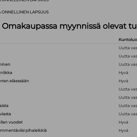
A ONNELLINEN LAPSUUS
lä Omakaupassa myynnissä olevat tu
Kuntolu
Uutta va
Uutta va
hminen
Uutta va
kniikka
Hyvä
erran eläessään
Hyvä
Uutta va
Uutta va
aista
Uutta va
viasta
Uutta va
llan vuodet
Hyvä
mmentäviisi pihaleikkiä
Hyvä