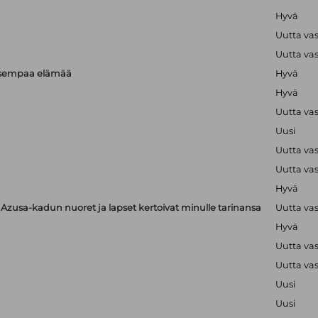
Hyvä
Uutta va
Uutta va
isempaa elämää
Hyvä
Hyvä
Uutta va
Uusi
Uutta va
Uutta va
Hyvä
zusa-kadun nuoret ja lapset kertoivat minulle tarinansa
Uutta va
Hyvä
Uutta va
Uutta va
Uusi
Uusi