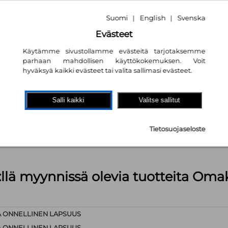
Suomi
English
Svenska
|
|
Evästeet
Käytämme sivustollamme evästeitä tarjotaksemme
parhaan mahdollisen käyttökokemuksen. Voit
hyväksyä kaikki evästeet tai valita sallimasi evästeet.
akaupassa
autta!
Salli kaikki
Valitse sallitut
kpl
Tietosuojaseloste
äärä (kts. alla): 1499 kpl
:llä myynnissä olevia tuotteita Om
A ONNELLINEN LAPSUUS
A ONNELLINEN LAPSUUS