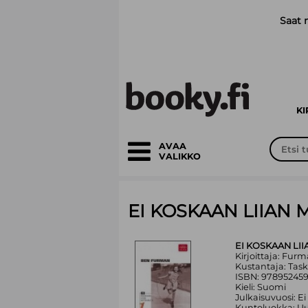
Siirry pääsisältöön
Saat 
K
AVAA
VALIKKO
EI KOSKAAN LIIAN
EI KOSKAAN LI
Kirjoittaja: Fur
Kustantaja: Task
ISBN: 97895245
Kieli: Suomi
Julkaisuvuosi: Ei
Kuntoluokka: Uu