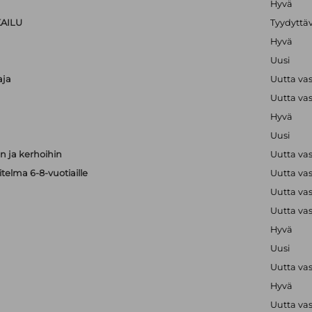
Hyvä
KAILU
Tyydyttä
Hyvä
Uusi
aja
Uutta va
Uutta va
Hyvä
Uusi
 ja kerhoihin
Uutta va
telma 6-8-vuotiaille
Uutta va
Uutta va
Uutta va
Hyvä
Uusi
Uutta va
Hyvä
Uutta va