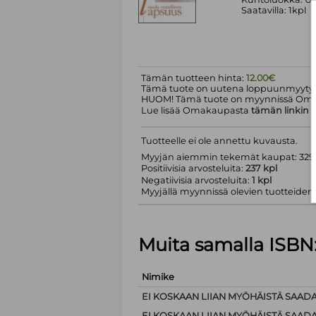
Saatavilla: 1kpl
Tämän tuotteen hinta:
12.00€
Tämä tuote on uutena loppuunmyyty.
HUOM! Tämä tuote on myynnissä Om
Lue lisää Omakaupasta
tämän linkin
k
Tuotteelle ei ole annettu kuvausta.
Myyjän aiemmin tekemät kaupat: 329 
Positiivisia arvosteluita:
237 kpl
Negatiivisia arvosteluita:
1 kpl
Myyjällä myynnissä olevien tuotteiden m
Muita samalla ISBN
Nimike
EI KOSKAAN LIIAN MYÖHÄISTÄ SAAD
EI KOSKAAN LIIAN MYÖHÄISTÄ SAAD