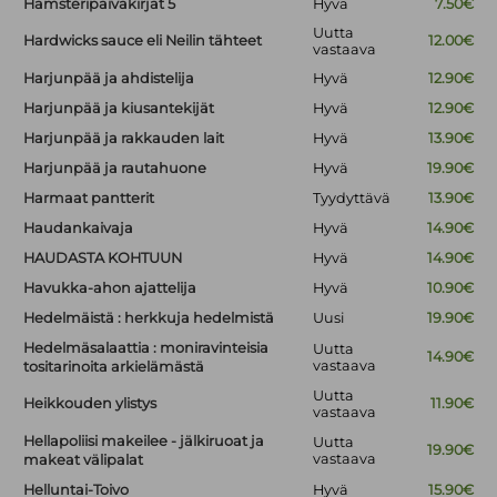
Hamsteripäiväkirjat 5
Hyvä
7.50€
Uutta
Hardwicks sauce eli Neilin tähteet
12.00€
vastaava
Harjunpää ja ahdistelija
Hyvä
12.90€
Harjunpää ja kiusantekijät
Hyvä
12.90€
Harjunpää ja rakkauden lait
Hyvä
13.90€
Harjunpää ja rautahuone
Hyvä
19.90€
Harmaat pantterit
Tyydyttävä
13.90€
Haudankaivaja
Hyvä
14.90€
HAUDASTA KOHTUUN
Hyvä
14.90€
Havukka-ahon ajattelija
Hyvä
10.90€
Hedelmäistä : herkkuja hedelmistä
Uusi
19.90€
Hedelmäsalaattia : moniravinteisia
Uutta
14.90€
vastaava
tositarinoita arkielämästä
Uutta
Heikkouden ylistys
11.90€
vastaava
Hellapoliisi makeilee - jälkiruoat ja
Uutta
19.90€
vastaava
makeat välipalat
Helluntai-Toivo
Hyvä
15.90€