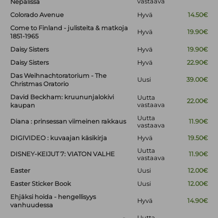
vastaava
Nepalissa
Colorado Avenue
Hyvä
14.50€
Come to Finland - julisteita & matkoja
Hyvä
19.90€
1851-1965
Daisy Sisters
Hyvä
19.90€
Daisy Sisters
Hyvä
22.90€
Das Weihnachtoratorium - The
Uusi
39.00€
Christmas Oratorio
David Beckham: kruununjalokivi
Uutta
22.00€
vastaava
kaupan
Uutta
Diana : prinsessan viimeinen rakkaus
11.90€
vastaava
DIGIVIDEO : kuvaajan käsikirja
Hyvä
19.50€
Uutta
DISNEY-KEIJUT 7: VIATON VALHE
11.90€
vastaava
Easter
Uusi
12.00€
Easter Sticker Book
Uusi
12.00€
Ehjäksi hoida - hengellisyys
Hyvä
14.90€
vanhuudessa
Uutta