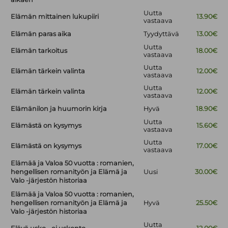
Uutta
Elämän mittainen lukupiiri
13.90€
vastaava
Elämän paras aika
Tyydyttävä
13.00€
Uutta
Elämän tarkoitus
18.00€
vastaava
Uutta
Elämän tärkein valinta
12.00€
vastaava
Uutta
Elämän tärkein valinta
12.00€
vastaava
Elämänilon ja huumorin kirja
Hyvä
18.90€
Uutta
Elämästä on kysymys
15.60€
vastaava
Uutta
Elämästä on kysymys
17.00€
vastaava
Elämää ja Valoa 50 vuotta : romanien,
hengellisen romanityön ja Elämä ja
Uusi
30.00€
Valo -järjestön historiaa
Elämää ja Valoa 50 vuotta : romanien,
hengellisen romanityön ja Elämä ja
Hyvä
25.50€
Valo -järjestön historiaa
Uutta