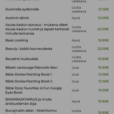
vastaava
Uutta
Avoimella sydämellä
21.00€
vastaava
Avoimin silmin
Hyvä
10.00€
Azusa-kadun siunaus - mukana olleet
Uutta
Azusa-kadun nuoret ja lapset kertoivat
20.00€
vastaava
minulle tarinansa
Basic cooking
Hyvä
19.90€
Uutta
Beauty : kaikki kauneudesta
20.00€
vastaava
Uutta
Beulahin kukkulalla
19.90€
vastaava
Bibeln cartonage fiskmotiv liten
Uusi
19.90€
Bible Stories Painting Book 1
Uusi
12.00€
Bible Stories Painting Book 2
Uusi
12.00€
Bible Story Favorites: A Fun Googly
Uusi
19.50€
Eyes Book
BIKINIRAJATAPAUS ja muita
Hyvä
19.90€
sinkkuelämän iloja
Bungmatin sister - Kirsti Kormu
Uutta
19.90€