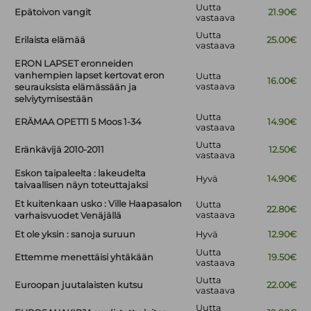
Uutta
Epätoivon vangit
21.90€
vastaava
Uutta
Erilaista elämää
25.00€
vastaava
ERON LAPSET eronneiden
vanhempien lapset kertovat eron
Uutta
16.00€
vastaava
seurauksista elämässään ja
selviytymisestään
Uutta
ERÄMAA OPETTI 5 Moos 1-34
14.90€
vastaava
Uutta
Eränkävijä 2010-2011
12.50€
vastaava
Eskon taipaleelta : lakeudelta
Hyvä
14.90€
taivaallisen näyn toteuttajaksi
Et kuitenkaan usko : Ville Haapasalon
Uutta
22.80€
vastaava
varhaisvuodet Venäjällä
Et ole yksin : sanoja suruun
Hyvä
12.90€
Uutta
Ettemme menettäisi yhtäkään
19.50€
vastaava
Uutta
Euroopan juutalaisten kutsu
22.00€
vastaava
Uutta