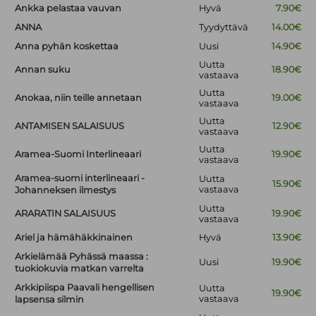
Ankka pelastaa vauvan
Hyvä
7.90€
ANNA
Tyydyttävä
14.00€
Anna pyhän koskettaa
Uusi
14.90€
Uutta
Annan suku
18.90€
vastaava
Uutta
Anokaa, niin teille annetaan
19.00€
vastaava
Uutta
ANTAMISEN SALAISUUS
12.90€
vastaava
Uutta
Aramea-Suomi Interlineaari
19.90€
vastaava
Aramea-suomi interlineaari -
Uutta
15.90€
vastaava
Johanneksen ilmestys
Uutta
ARARATIN SALAISUUS
19.90€
vastaava
Ariel ja hämähäkkinainen
Hyvä
13.90€
Arkielämää Pyhässä maassa :
Uusi
19.90€
tuokiokuvia matkan varrelta
Arkkipiispa Paavali hengellisen
Uutta
19.90€
vastaava
lapsensa silmin