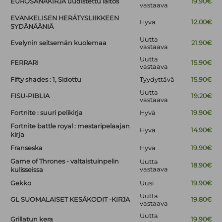
EUROSANAKIRJA uudistettu laitos
19.90€
vastaava
EVANKELISEN HERÄTYSLIIKKEEN
Hyvä
12.00€
SYDÄNÄÄNIÄ
Uutta
Evelynin seitsemän kuolemaa
21.90€
vastaava
Uutta
FERRARI
15.90€
vastaava
Fifty shades : 1, Sidottu
Tyydyttävä
15.90€
Uutta
FISU-PIBLIA
19.20€
vastaava
Fortnite : suuri pelikirja
Hyvä
19.90€
Fortnite battle royal : mestaripelaajan
Hyvä
14.90€
kirja
Franseska
Hyvä
19.90€
Game of Thrones - valtaistuinpelin
Uutta
18.90€
vastaava
kulisseissa
Gekko
Uusi
19.90€
Uutta
GL SUOMALAISET KESÄKODIT -KIRJA
19.80€
vastaava
Uutta
Grillatun kera
19.90€