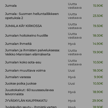
Uutta
Jumala
15.90€
vastaava
Jumala : Suomen helluntailiikkeen
Uutta
23.50€
vastaava
opetuksia 2
Uutta
JUMALA KÄY KIRKOSSA
19.50€
vastaava
Uutta
Jumalan hoitokeino huolille
18.00€
vastaava
Jumalan ihmeitä
Hyvä
14.90€
Jumalan ja ihmisten palveluksessa:
Uutta
19.90€
vastaava
Veikko Mannisen elämäkerta
Uutta
Jumalan koko sota-asu
10.50€
vastaava
Jumalan muuttava voima
Uusi
18.00€
Jumalan varassa
Hyvä
9.90€
Juokse poika juokse
Uusi
10.50€
Juustokakut : 60 suussasulavaa
Hyvä
18.90€
leivonnaista
JYVÄSKYLÄN KAUPPAKATU
Hyvä
29.90€
Jyväskylän seutu - Ihmistä varten
Hyvä
18.90€