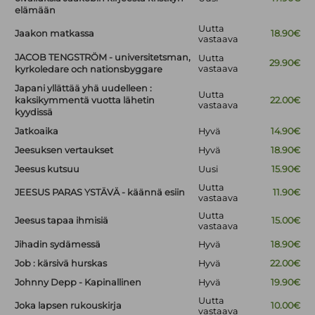
elämään
Uutta
Jaakon matkassa
18.90€
vastaava
JACOB TENGSTRÖM - universitetsman,
Uutta
29.90€
vastaava
kyrkoledare och nationsbyggare
Japani yllättää yhä uudelleen :
Uutta
kaksikymmentä vuotta lähetin
22.00€
vastaava
kyydissä
Jatkoaika
Hyvä
14.90€
Jeesuksen vertaukset
Hyvä
18.90€
Jeesus kutsuu
Uusi
15.90€
Uutta
JEESUS PARAS YSTÄVÄ - käännä esiin
11.90€
vastaava
Uutta
Jeesus tapaa ihmisiä
15.00€
vastaava
Jihadin sydämessä
Hyvä
18.90€
Job : kärsivä hurskas
Hyvä
22.00€
Johnny Depp - Kapinallinen
Hyvä
19.90€
Uutta
Joka lapsen rukouskirja
10.00€
vastaava