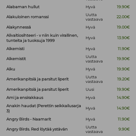
Alabaman hullut
Hyvä
19.90€
Uutta
Alakuloinen romanssi
22.00€
vastaava
Alakynnessä
Hyvä
19.00€
Alivaltiosihteeri - v niin kuin virallinen,
Hyvä
13.90€
tunteita ja tuoksuja 1999
Alkemisti
Hyvä
11.90€
Uutta
Alkemistit
19.90€
vastaava
Alku
Hyvä
19.90€
Uutta
Amerikanpitsiä ja parsitut liperit
19.20€
vastaava
Amerikanpitsiä ja parsitut liperit
Uusi
19.90€
Ami ja ensirakkaus
Hyvä
14.90€
Anakin haudat (Perettin seikkailusarja
Hyvä
14.90€
3)
Angry Birds - Naamarit
Hyvä
11.90€
Uutta
Angry Birds. Red löytää ystävän
9.90€
vastaava