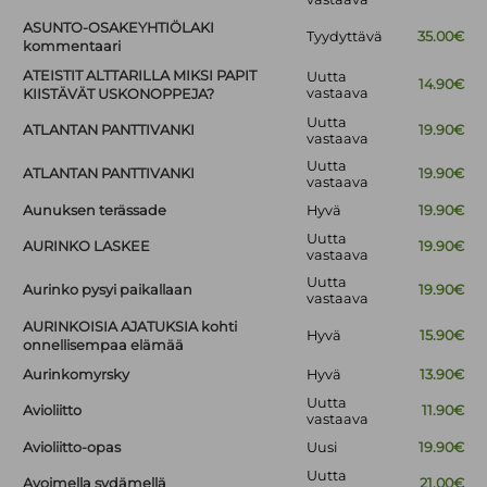
ASUNTO-OSAKEYHTIÖLAKI
Tyydyttävä
35.00€
kommentaari
ATEISTIT ALTTARILLA MIKSI PAPIT
Uutta
14.90€
vastaava
KIISTÄVÄT USKONOPPEJA?
Uutta
ATLANTAN PANTTIVANKI
19.90€
vastaava
Uutta
ATLANTAN PANTTIVANKI
19.90€
vastaava
Aunuksen terässade
Hyvä
19.90€
Uutta
AURINKO LASKEE
19.90€
vastaava
Uutta
Aurinko pysyi paikallaan
19.90€
vastaava
AURINKOISIA AJATUKSIA kohti
Hyvä
15.90€
onnellisempaa elämää
Aurinkomyrsky
Hyvä
13.90€
Uutta
Avioliitto
11.90€
vastaava
Avioliitto-opas
Uusi
19.90€
Uutta
Avoimella sydämellä
21.00€