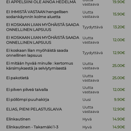
EI APPELSIINI OLE AINOA HEDELMÄ
19.90€
vastaava
EI IHMISTÄ VASTAAN hengellisen
Uutta
15.90€
vastaava
sodankäynnin kolme aluetta
EI KOSKAAN LIIAN MYÖHÄISTÄ SAADA
Tyydyttävä
13.20€
ONNELLINEN LAPSUUS
EI KOSKAAN LIIAN MYÖHÄISTÄ SAADA
Uutta
12.00€
vastaava
ONNELLINEN LAPSUUS
Ei koskaan liian myöhäistä saada
Tyydyttävä
12.90€
onnellinen lapsuus
Ei mitään hyvää minulle : kertomus
Uutta
25.00€
vastaava
kärsimyksestä ja selviytymisestä
Uutta
Ei pakotietä
25.00€
vastaava
Uutta
Ei pilven pilveä taivalla
12.00€
vastaava
Ei pöllömpi puuhakirja
Uusi
9.90€
Uutta
ELIAS, PIENI PELASTUSLAIVA
12.90€
vastaava
Elinkautinen
Hyvä
14.90€
Elinkautinen - Takamäki 1-3
Hyvä
14.90€