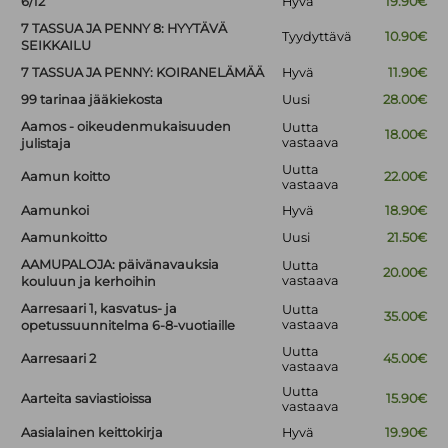
6/12
Hyvä
19.90€
7 TASSUA JA PENNY 8: HYYTÄVÄ
Tyydyttävä
10.90€
SEIKKAILU
7 TASSUA JA PENNY: KOIRANELÄMÄÄ
Hyvä
11.90€
99 tarinaa jääkiekosta
Uusi
28.00€
Aamos - oikeudenmukaisuuden
Uutta
18.00€
vastaava
julistaja
Uutta
Aamun koitto
22.00€
vastaava
Aamunkoi
Hyvä
18.90€
Aamunkoitto
Uusi
21.50€
AAMUPALOJA: päivänavauksia
Uutta
20.00€
vastaava
kouluun ja kerhoihin
Aarresaari 1, kasvatus- ja
Uutta
35.00€
vastaava
opetussuunnitelma 6-8-vuotiaille
Uutta
Aarresaari 2
45.00€
vastaava
Uutta
Aarteita saviastioissa
15.90€
vastaava
Aasialainen keittokirja
Hyvä
19.90€