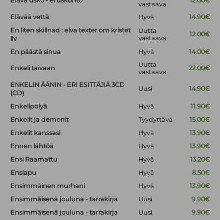
Elävä usko - ei uskonto
12.00€
vastaava
Elävää vettä
Hyvä
14.90€
En liten skillnad : elva texter om kristet
Uutta
12.00€
vastaava
liv
En päästä sinua
Hyvä
14.00€
Uutta
Enkeli taivaan
22.00€
vastaava
ENKELIN ÄÄNIN - ERI ESITTÄJIÄ 3CD
Uusi
14.90€
(CD)
Enkelipölyä
Hyvä
11.90€
Enkelit ja demonit
Tyydyttävä
15.00€
Enkelit kanssasi
Hyvä
13.90€
Ennen lähtöä
Hyvä
13.90€
Ensi Raamattu
Hyvä
13.20€
Ensiapu
Hyvä
8.50€
Ensimmäinen murhani
Hyvä
13.90€
Ensimmäisenä jouluna - tarrakirja
Uusi
9.90€
Ensimmäisenä jouluna - tarrakirja
Uusi
9.90€