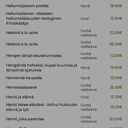
Helluntaijakson postilla
Hyvä
18.90€
Helluntailainen : klassisen
helluntailaisuuden teologinen
Uusi
15.90€
ihmiskäsitys
Uutta
Helsinki a la carte
22.00€
vastaava
Uutta
Helsinki a la carte
26.00€
vastaava
Uutta
Hengen lahjat seurakunnassa
12.00€
vastaava
Hengähdä hetkeksi : kuppi kuumaa ja
Hyvä
19.90€
lämpimiä ajatuksia
Henkensä kaupalla
Hyvä
15.00€
Uutta
Henkeäsalpaava
25.00€
vastaava
Henki ja elämä
Uusi
15.30€
Henki tekee eläväksi - Arthur Kukkulan
Uutta
19.20€
vastaava
elämä ja työ
Uutta
Henki, joka parantaa
20.00€
vastaava