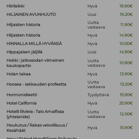
Hiirileikki
Hyvä
19.90€
HILJAINEN AVUNHUUTO
Uusi
19.20€
Uutta
Hiljaisten historia
11.90€
vastaava
Hiljaisten historia
Hyvä
14.90€
HINNALLA MILLÄ HYVÄNSÄ
Hyvä
10.00€
Hippajaisen jäljillä
Uusi
14.90€
Hokki : jatkosodan viimeinen
Uutta
10.90€
vastaava
kaukopartio
Holan takaa
Hyvä
13.90€
Uutta
Hoosea - rakkauden profeetta
13.20€
vastaava
Hormonidieetti
Tyydyttävä
15.90€
Hotel California
Hyvä
25.90€
Hotelli Riviera : Talo Amalfissa
Uutta
12.00€
vastaava
(yhteisnide)
Houkutus / Rakas velvollisuus /
Hyvä
15.90€
Kesähäät
How I Raised Myself From Failure to