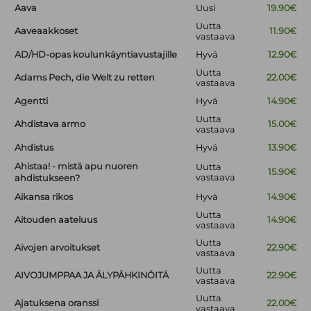
Aava
Uusi
19.90€
Uutta
Aaveaakkoset
11.90€
vastaava
AD/HD-opas koulunkäyntiavustajille
Hyvä
12.90€
Uutta
Adams Pech, die Welt zu retten
22.00€
vastaava
Agentti
Hyvä
14.90€
Uutta
Ahdistava armo
15.00€
vastaava
Ahdistus
Hyvä
13.90€
Ahistaa! - mistä apu nuoren
Uutta
15.90€
vastaava
ahdistukseen?
Aikansa rikos
Hyvä
14.90€
Uutta
Aitouden aateluus
14.90€
vastaava
Uutta
Aivojen arvoitukset
22.90€
vastaava
Uutta
AIVOJUMPPAA JA ÄLYPÄHKINÖITÄ
22.90€
vastaava
Uutta
Ajatuksena oranssi
22.00€
vastaava