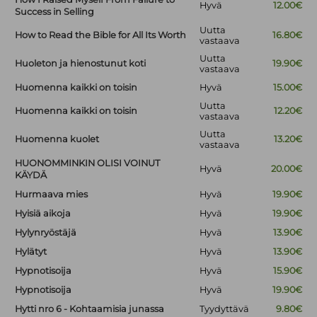
Hyvä
12.00€
Success in Selling
Uutta
How to Read the Bible for All Its Worth
16.80€
vastaava
Uutta
Huoleton ja hienostunut koti
19.90€
vastaava
Huomenna kaikki on toisin
Hyvä
15.00€
Uutta
Huomenna kaikki on toisin
12.20€
vastaava
Uutta
Huomenna kuolet
13.20€
vastaava
HUONOMMINKIN OLISI VOINUT
Hyvä
20.00€
KÄYDÄ
Hurmaava mies
Hyvä
19.90€
Hyisiä aikoja
Hyvä
19.90€
Hylynryöstäjä
Hyvä
13.90€
Hylätyt
Hyvä
13.90€
Hypnotisoija
Hyvä
15.90€
Hypnotisoija
Hyvä
19.90€
Hytti nro 6 - Kohtaamisia junassa
Tyydyttävä
9.80€