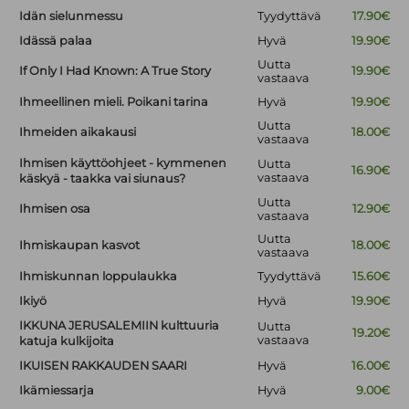
Idän sielunmessu
Tyydyttävä
17.90€
Idässä palaa
Hyvä
19.90€
Uutta
If Only I Had Known: A True Story
19.90€
vastaava
Ihmeellinen mieli. Poikani tarina
Hyvä
19.90€
Uutta
Ihmeiden aikakausi
18.00€
vastaava
Ihmisen käyttöohjeet - kymmenen
Uutta
16.90€
vastaava
käskyä - taakka vai siunaus?
Uutta
Ihmisen osa
12.90€
vastaava
Uutta
Ihmiskaupan kasvot
18.00€
vastaava
Ihmiskunnan loppulaukka
Tyydyttävä
15.60€
Ikiyö
Hyvä
19.90€
IKKUNA JERUSALEMIIN kulttuuria
Uutta
19.20€
vastaava
katuja kulkijoita
IKUISEN RAKKAUDEN SAARI
Hyvä
16.00€
Ikämiessarja
Hyvä
9.00€