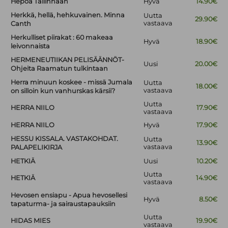
Hepoa Tallinnaan
Hyvä
14.90€
Herkkä, hellä, hehkuvainen. Minna
Uutta
29.90€
vastaava
Canth
Herkulliset piirakat : 60 makeaa
Hyvä
18.90€
leivonnaista
HERMENEUTIIKAN PELISÄÄNNÖT-
Uusi
20.00€
Ohjeita Raamatun tulkintaan
Herra minuun koskee - missä Jumala
Uutta
18.00€
vastaava
on silloin kun vanhurskas kärsii?
Uutta
HERRA NIILO
17.90€
vastaava
HERRA NIILO
Hyvä
17.90€
HESSU KISSALA. VASTAKOHDAT.
Uutta
13.90€
vastaava
PALAPELIKIRJA
HETKIÄ
Uusi
10.20€
Uutta
HETKIÄ
14.90€
vastaava
Hevosen ensiapu - Apua hevosellesi
Hyvä
8.50€
tapaturma- ja sairaustapauksiin
Uutta
HIDAS MIES
19.90€
vastaava