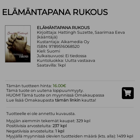
ELÄMÄNTAPANA RUKOUS
ELÄMÄNTAPANA RUKOUS
Kirjoittaja: Hattingh Suzette, Saarimaa Eeva
(kääntäjä)
Kustantaja: Aikamedia Oy
ISBN: 9789516068520
Kieli: Suomi
Julkaisuvuosi: Ei tiedossa
Kuntoluokka: Uutta vastaava
Saatavilla: 1kpl
Tämän tuotteen hinta:
16.00€
Tämä tuote on uutena loppuunmyyty.
HUOM! Tämä tuote on myynnissä Omakaupassa
Lue lisää Omakaupasta
tämän linkin
kautta!
Tuotteelle ei ole annettu kuvausta.
Myyjän aiemmin tekemät kaupat: 329 kpl
Positiivisia arvosteluita:
237 kpl
Negatiivisia arvosteluita:
1 kpl
Myyjällä myynnissä olevien tuotteiden määrä (kts. alla): 1499 kpl