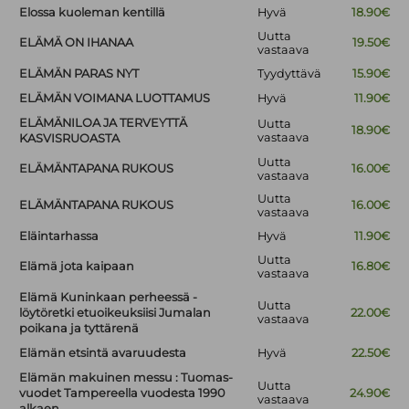
Elossa kuoleman kentillä
Hyvä
18.90€
Uutta
ELÄMÄ ON IHANAA
19.50€
vastaava
ELÄMÄN PARAS NYT
Tyydyttävä
15.90€
ELÄMÄN VOIMANA LUOTTAMUS
Hyvä
11.90€
ELÄMÄNILOA JA TERVEYTTÄ
Uutta
18.90€
vastaava
KASVISRUOASTA
Uutta
ELÄMÄNTAPANA RUKOUS
16.00€
vastaava
Uutta
ELÄMÄNTAPANA RUKOUS
16.00€
vastaava
Eläintarhassa
Hyvä
11.90€
Uutta
Elämä jota kaipaan
16.80€
vastaava
Elämä Kuninkaan perheessä -
Uutta
löytöretki etuoikeuksiisi Jumalan
22.00€
vastaava
poikana ja tyttärenä
Elämän etsintä avaruudesta
Hyvä
22.50€
Elämän makuinen messu : Tuomas-
Uutta
vuodet Tampereella vuodesta 1990
24.90€
vastaava
alkaen