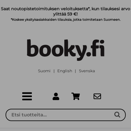
Siirry pääsisältöön
Saat noutopistetoimituksen veloituksetta*, kun tilauksesi arvo
ylittää 59 €!
*Koskee yksityisasiakkaiden tilauksia, jotka toimitetaan Suomeen.
Suomi
English
Svenska
|
|