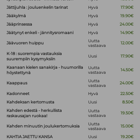
Jättijuhla : jouluenkelin tarinat
Hyvä
17.90€
Jääkylmä
Hyvä
19.90€
Jääprinsessa
Hyvä
24.00€
Jäätynyt enkeli - jännitysromaani
Hyvä
14.90€
Uutta
Jäävuoren huippu
12.00€
vastaava
K-18 : suorempia vastauksia
Uusi
17.90€
suurempiin kysymyksiin
Kaanaan kielen sanakirja - huumorilla
Uutta
14.50€
vastaava
höystettynä
Uutta
Kaappaus
24.00€
vastaava
Kadonneet
Hyvä
22.50€
Kahdeksan kertomusta
Uusi
8.50€
Kahden edestä - herkullista
Uutta
19.50€
vastaava
raskausajan ruokaa!
Uutta
Kahden minuutin joulukertomuksia
15.00€
vastaava
KAHTIA JAETTU KANSA
Uusi
19.20€