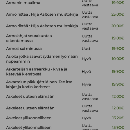
Uutta
Armanin maailma
19.90€
vastaava
Uutta
Armo riittää : Hilja Aaltosen muistokirja
25.00€
vastaava
Uutta
Armo riittää : Hilja Aaltosen muistokirja
20.00€
vastaava
Armolahjat seurakuntaa
Uutta
19.00€
vastaava
rakentamassa
Armosi soi minussa
Uusi
19.90€
Asioita jotka saavat sydämen lyömään
Hyvä
10.00€
nopeammin
Askartelijan aarrearkku - kivaa ja
Hyvä
19.90€
kätevää kierrätystä
Askartelun pikkujättiläinen. Tee itse
Hyvä
19.90€
lahjat ja kodin koristeet
Uutta
Askeleet uuteen elämään
12.00€
vastaava
Uutta
Askeleet uuteen elämään
12.00€
vastaava
Askeleet yliluonnolliseen
Hyvä
13.20€
Uutta
Askeleet yliluonnolliseen
15.90€
vastaava