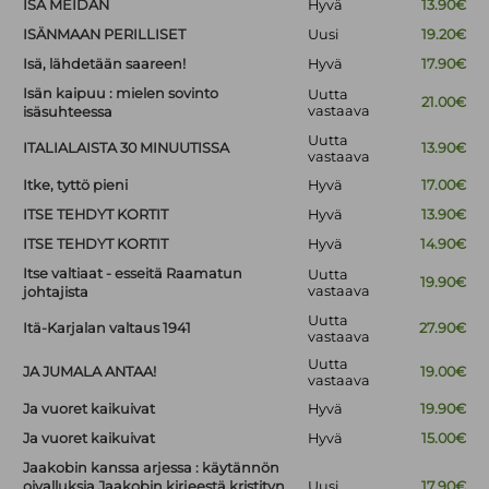
ISÄ MEIDÄN
Hyvä
13.90€
ISÄNMAAN PERILLISET
Uusi
19.20€
Isä, lähdetään saareen!
Hyvä
17.90€
Isän kaipuu : mielen sovinto
Uutta
21.00€
vastaava
isäsuhteessa
Uutta
ITALIALAISTA 30 MINUUTISSA
13.90€
vastaava
Itke, tyttö pieni
Hyvä
17.00€
ITSE TEHDYT KORTIT
Hyvä
13.90€
ITSE TEHDYT KORTIT
Hyvä
14.90€
Itse valtiaat - esseitä Raamatun
Uutta
19.90€
vastaava
johtajista
Uutta
Itä-Karjalan valtaus 1941
27.90€
vastaava
Uutta
JA JUMALA ANTAA!
19.00€
vastaava
Ja vuoret kaikuivat
Hyvä
19.90€
Ja vuoret kaikuivat
Hyvä
15.00€
Jaakobin kanssa arjessa : käytännön
oivalluksia Jaakobin kirjeestä kristityn
Uusi
17.90€