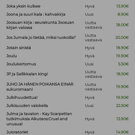
Joka yksin kulkee
Hyvä
13.90€
Joona ja suuri kala : kahvakirja
Uusi
8.90€
Joosuan kirja : seurakunta Joosuan
Uutta
18.00€
vastaava
kirjan valossa
Uutta
Jos Jumala jo tietää, miksi ruokoilla?
20.00€
vastaava
Jotain sinistä
Hyvä
18.90€
Joulu
Hyvä
19.90€
Joulukertomus
Uusi
5.50€
Uutta
JP ja Sallikkalan kingi
18.50€
vastaava
JUHO JA HÄNEN POIKANSA EINAR
Uutta
19.90€
vastaava
sukuromaani
Julkihuudettua!
Hyvä
19.90€
Julkisuuden valokeila
Uusi
22.50€
Julma ja tavaton - Kay Scarpettan
tutkimuksia Alkuteos:Cruel and
Hyvä
13.90€
unusual
Juloratoriet
Hyvä
14.90€