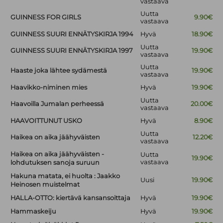
vastaava
Uutta
GUINNESS FOR GIRLS
9.90€
vastaava
GUINNESS SUURI ENNÄTYSKIRJA 1994
Hyvä
18.90€
Uutta
GUINNESS SUURI ENNÄTYSKIRJA 1997
19.90€
vastaava
Uutta
Haaste joka lähtee sydämestä
19.90€
vastaava
Haavikko-niminen mies
Hyvä
19.90€
Uutta
Haavoilla Jumalan perheessä
20.00€
vastaava
HAAVOITTUNUT USKO
Hyvä
8.90€
Uutta
Haikea on aika jäähyväisten
12.20€
vastaava
Haikea on aika jäähyväisten -
Uutta
19.90€
vastaava
lohdutuksen sanoja suruun
Hakuna matata, ei huolta : Jaakko
Uusi
19.90€
Heinosen muistelmat
HALLA-OTTO: kiertävä kansansoittaja
Hyvä
19.90€
Hammaskeiju
Hyvä
19.90€