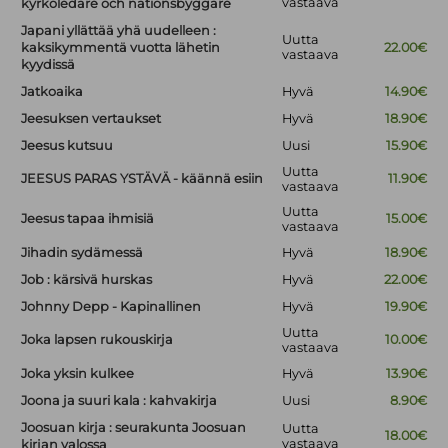
vastaava
kyrkoledare och nationsbyggare
Japani yllättää yhä uudelleen :
Uutta
kaksikymmentä vuotta lähetin
22.00€
vastaava
kyydissä
Jatkoaika
Hyvä
14.90€
Jeesuksen vertaukset
Hyvä
18.90€
Jeesus kutsuu
Uusi
15.90€
Uutta
JEESUS PARAS YSTÄVÄ - käännä esiin
11.90€
vastaava
Uutta
Jeesus tapaa ihmisiä
15.00€
vastaava
Jihadin sydämessä
Hyvä
18.90€
Job : kärsivä hurskas
Hyvä
22.00€
Johnny Depp - Kapinallinen
Hyvä
19.90€
Uutta
Joka lapsen rukouskirja
10.00€
vastaava
Joka yksin kulkee
Hyvä
13.90€
Joona ja suuri kala : kahvakirja
Uusi
8.90€
Joosuan kirja : seurakunta Joosuan
Uutta
18.00€
vastaava
kirjan valossa