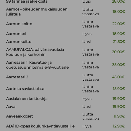
99 tarinaa jääkiekosta
Uusi
28.00€
Aamos - oikeudenmukaisuuden
Uutta
18.00€
vastaava
julistaja
Uutta
Aamun koitto
22.00€
vastaava
Aamunkoi
Hyvä
18.90€
Aamunkoitto
Uusi
21.50€
AAMUPALOJA: päivänavauksia
Uutta
20.00€
vastaava
kouluun ja kerhoihin
Aarresaari 1, kasvatus- ja
Uutta
35.00€
vastaava
opetussuunnitelma 6-8-vuotiaille
Uutta
Aarresaari 2
45.00€
vastaava
Uutta
Aarteita saviastioissa
15.90€
vastaava
Aasialainen keittokirja
Hyvä
19.90€
Aava
Uusi
19.90€
Uutta
Aaveaakkoset
11.90€
vastaava
AD/HD-opas koulunkäyntiavustajille
Hyvä
12.90€