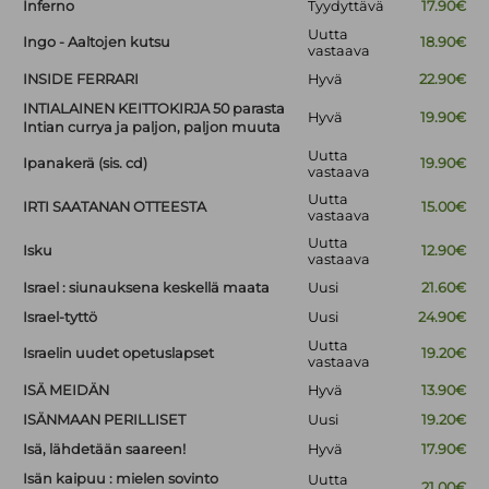
Inferno
Tyydyttävä
17.90€
Uutta
Ingo - Aaltojen kutsu
18.90€
vastaava
INSIDE FERRARI
Hyvä
22.90€
INTIALAINEN KEITTOKIRJA 50 parasta
Hyvä
19.90€
Intian currya ja paljon, paljon muuta
Uutta
Ipanakerä (sis. cd)
19.90€
vastaava
Uutta
IRTI SAATANAN OTTEESTA
15.00€
vastaava
Uutta
Isku
12.90€
vastaava
Israel : siunauksena keskellä maata
Uusi
21.60€
Israel-tyttö
Uusi
24.90€
Uutta
Israelin uudet opetuslapset
19.20€
vastaava
ISÄ MEIDÄN
Hyvä
13.90€
ISÄNMAAN PERILLISET
Uusi
19.20€
Isä, lähdetään saareen!
Hyvä
17.90€
Isän kaipuu : mielen sovinto
Uutta
21.00€