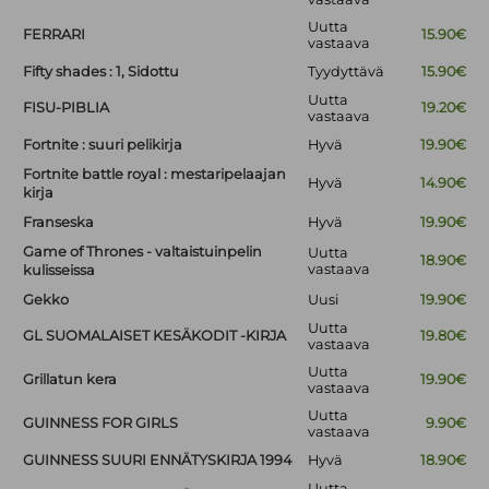
Uutta
FERRARI
15.90€
vastaava
Fifty shades : 1, Sidottu
Tyydyttävä
15.90€
Uutta
FISU-PIBLIA
19.20€
vastaava
Fortnite : suuri pelikirja
Hyvä
19.90€
Fortnite battle royal : mestaripelaajan
Hyvä
14.90€
kirja
Franseska
Hyvä
19.90€
Game of Thrones - valtaistuinpelin
Uutta
18.90€
vastaava
kulisseissa
Gekko
Uusi
19.90€
Uutta
GL SUOMALAISET KESÄKODIT -KIRJA
19.80€
vastaava
Uutta
Grillatun kera
19.90€
vastaava
Uutta
GUINNESS FOR GIRLS
9.90€
vastaava
GUINNESS SUURI ENNÄTYSKIRJA 1994
Hyvä
18.90€
Uutta