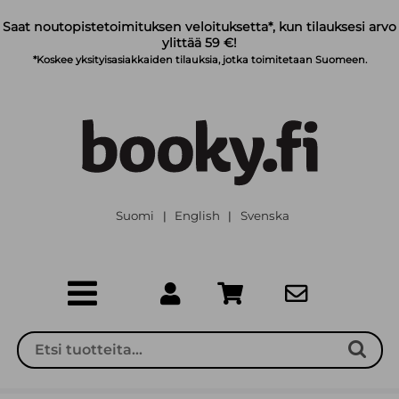
Siirry pääsisältöön
Saat noutopistetoimituksen veloituksetta*, kun tilauksesi arvo
ylittää 59 €!
*Koskee yksityisasiakkaiden tilauksia, jotka toimitetaan Suomeen.
Suomi
English
Svenska
|
|