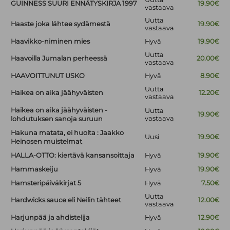
GUINNESS SUURI ENNÄTYSKIRJA 1997
19.90€
vastaava
Uutta
Haaste joka lähtee sydämestä
19.90€
vastaava
Haavikko-niminen mies
Hyvä
19.90€
Uutta
Haavoilla Jumalan perheessä
20.00€
vastaava
HAAVOITTUNUT USKO
Hyvä
8.90€
Uutta
Haikea on aika jäähyväisten
12.20€
vastaava
Haikea on aika jäähyväisten -
Uutta
19.90€
vastaava
lohdutuksen sanoja suruun
Hakuna matata, ei huolta : Jaakko
Uusi
19.90€
Heinosen muistelmat
HALLA-OTTO: kiertävä kansansoittaja
Hyvä
19.90€
Hammaskeiju
Hyvä
19.90€
Hamsteripäiväkirjat 5
Hyvä
7.50€
Uutta
Hardwicks sauce eli Neilin tähteet
12.00€
vastaava
Harjunpää ja ahdistelija
Hyvä
12.90€