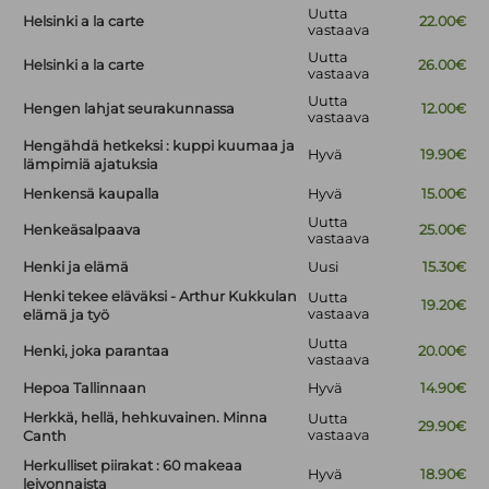
Uutta
Helsinki a la carte
22.00€
vastaava
Uutta
Helsinki a la carte
26.00€
vastaava
Uutta
Hengen lahjat seurakunnassa
12.00€
vastaava
Hengähdä hetkeksi : kuppi kuumaa ja
Hyvä
19.90€
lämpimiä ajatuksia
Henkensä kaupalla
Hyvä
15.00€
Uutta
Henkeäsalpaava
25.00€
vastaava
Henki ja elämä
Uusi
15.30€
Henki tekee eläväksi - Arthur Kukkulan
Uutta
19.20€
vastaava
elämä ja työ
Uutta
Henki, joka parantaa
20.00€
vastaava
Hepoa Tallinnaan
Hyvä
14.90€
Herkkä, hellä, hehkuvainen. Minna
Uutta
29.90€
vastaava
Canth
Herkulliset piirakat : 60 makeaa
Hyvä
18.90€
leivonnaista