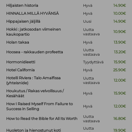
Hiljaisten historia
Hyvä
14.90€
HINNALLA MILLÄ HYVÄNSÄ
Hyvä
10.00€
Hippajaisen jäljillä
Uusi
14.90€
Hokki : jatkosodan viimeinen
Uutta
10.90€
vastaava
kaukopartio
Holan takaa
Hyvä
13.90€
Uutta
Hoosea - rakkauden profeetta
13.20€
vastaava
Hormonidieetti
Tyydyttävä
15.90€
Hotel California
Hyvä
25.90€
Hotelli Riviera : Talo Amalfissa
Uutta
12.00€
vastaava
(yhteisnide)
Houkutus / Rakas velvollisuus /
Hyvä
15.90€
Kesähäät
How I Raised Myself From Failure to
Hyvä
12.00€
Success in Selling
Uutta
How to Read the Bible for All Its Worth
16.80€
vastaava
Uutta
Huoleton ja hienostunut koti
19.90€