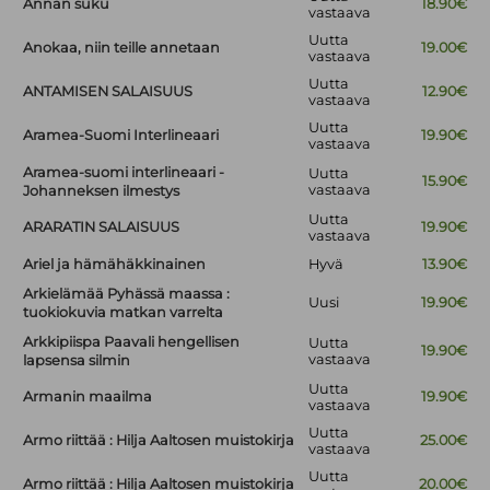
Annan suku
18.90€
vastaava
Uutta
Anokaa, niin teille annetaan
19.00€
vastaava
Uutta
ANTAMISEN SALAISUUS
12.90€
vastaava
Uutta
Aramea-Suomi Interlineaari
19.90€
vastaava
Aramea-suomi interlineaari -
Uutta
15.90€
vastaava
Johanneksen ilmestys
Uutta
ARARATIN SALAISUUS
19.90€
vastaava
Ariel ja hämähäkkinainen
Hyvä
13.90€
Arkielämää Pyhässä maassa :
Uusi
19.90€
tuokiokuvia matkan varrelta
Arkkipiispa Paavali hengellisen
Uutta
19.90€
vastaava
lapsensa silmin
Uutta
Armanin maailma
19.90€
vastaava
Uutta
Armo riittää : Hilja Aaltosen muistokirja
25.00€
vastaava
Uutta
Armo riittää : Hilja Aaltosen muistokirja
20.00€