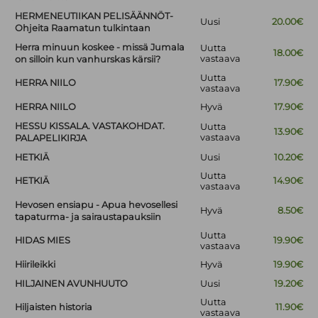
HERMENEUTIIKAN PELISÄÄNNÖT-
Uusi
20.00€
Ohjeita Raamatun tulkintaan
Herra minuun koskee - missä Jumala
Uutta
18.00€
vastaava
on silloin kun vanhurskas kärsii?
Uutta
HERRA NIILO
17.90€
vastaava
HERRA NIILO
Hyvä
17.90€
HESSU KISSALA. VASTAKOHDAT.
Uutta
13.90€
vastaava
PALAPELIKIRJA
HETKIÄ
Uusi
10.20€
Uutta
HETKIÄ
14.90€
vastaava
Hevosen ensiapu - Apua hevosellesi
Hyvä
8.50€
tapaturma- ja sairaustapauksiin
Uutta
HIDAS MIES
19.90€
vastaava
Hiirileikki
Hyvä
19.90€
HILJAINEN AVUNHUUTO
Uusi
19.20€
Uutta
Hiljaisten historia
11.90€
vastaava