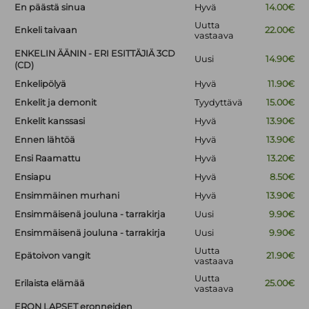
En päästä sinua
Hyvä
14.00€
Uutta
Enkeli taivaan
22.00€
vastaava
ENKELIN ÄÄNIN - ERI ESITTÄJIÄ 3CD
Uusi
14.90€
(CD)
Enkelipölyä
Hyvä
11.90€
Enkelit ja demonit
Tyydyttävä
15.00€
Enkelit kanssasi
Hyvä
13.90€
Ennen lähtöä
Hyvä
13.90€
Ensi Raamattu
Hyvä
13.20€
Ensiapu
Hyvä
8.50€
Ensimmäinen murhani
Hyvä
13.90€
Ensimmäisenä jouluna - tarrakirja
Uusi
9.90€
Ensimmäisenä jouluna - tarrakirja
Uusi
9.90€
Uutta
Epätoivon vangit
21.90€
vastaava
Uutta
Erilaista elämää
25.00€
vastaava
ERON LAPSET eronneiden