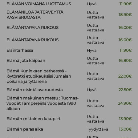
ELÄMÄN VOIMANA LUOTTAMUS
Hyvä
11.90€
ELÄMÄNILOA JA TERVEYTTÄ
Uutta
18.90€
vastaava
KASVISRUOASTA
Uutta
ELÄMÄNTAPANA RUKOUS
16.00€
vastaava
Uutta
ELÄMÄNTAPANA RUKOUS
16.00€
vastaava
Eläintarhassa
Hyvä
11.90€
Uutta
Elämä jota kaipaan
16.80€
vastaava
Elämä Kuninkaan perheessä -
Uutta
löytöretki etuoikeuksiisi Jumalan
22.00€
vastaava
poikana ja tyttärenä
Elämän etsintä avaruudesta
Hyvä
22.50€
Elämän makuinen messu : Tuomas-
Uutta
vuodet Tampereella vuodesta 1990
24.90€
vastaava
alkaen
Uutta
Elämän mittainen lukupiiri
13.90€
vastaava
Elämän paras aika
Tyydyttävä
13.00€
Uutta