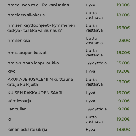
Ihmeellinen mieli. Poikani tarina
Hyvä
19.90€
Uutta
Ihmeiden aikakausi
18.00€
vastaava
Ihmisen käyttöohjeet - kymmenen
Uutta
16.90€
vastaava
käskyä - taakka vai siunaus?
Uutta
Ihmisen osa
12.90€
vastaava
Uutta
Ihmiskaupan kasvot
18.00€
vastaava
Ihmiskunnan loppulaukka
Tyydyttävä
15.60€
Ikiyö
Hyvä
19.90€
IKKUNA JERUSALEMIIN kulttuuria
Uutta
19.20€
vastaava
katuja kulkijoita
IKUISEN RAKKAUDEN SAARI
Hyvä
16.00€
Ikämiessarja
Hyvä
9.00€
Illan tullen
Tyydyttävä
9.90€
Uutta
Ilo
19.90€
vastaava
Iloinen askartelukirja
Hyvä
18.90€