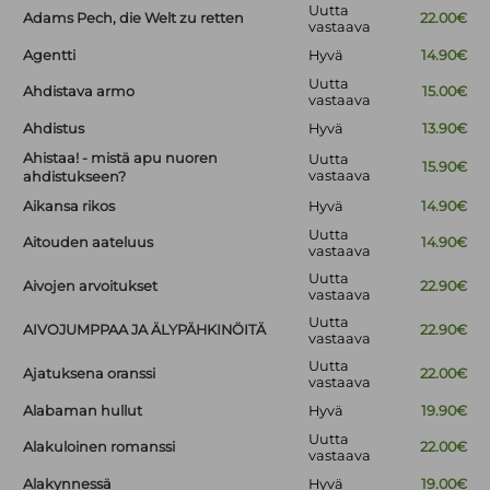
Uutta
Adams Pech, die Welt zu retten
22.00€
vastaava
Agentti
Hyvä
14.90€
Uutta
Ahdistava armo
15.00€
vastaava
Ahdistus
Hyvä
13.90€
Ahistaa! - mistä apu nuoren
Uutta
15.90€
vastaava
ahdistukseen?
Aikansa rikos
Hyvä
14.90€
Uutta
Aitouden aateluus
14.90€
vastaava
Uutta
Aivojen arvoitukset
22.90€
vastaava
Uutta
AIVOJUMPPAA JA ÄLYPÄHKINÖITÄ
22.90€
vastaava
Uutta
Ajatuksena oranssi
22.00€
vastaava
Alabaman hullut
Hyvä
19.90€
Uutta
Alakuloinen romanssi
22.00€
vastaava
Alakynnessä
Hyvä
19.00€