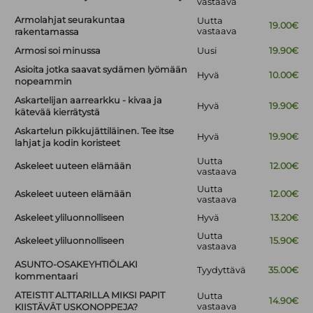
vastaava
Armolahjat seurakuntaa
Uutta
19.00€
vastaava
rakentamassa
Armosi soi minussa
Uusi
19.90€
Asioita jotka saavat sydämen lyömään
Hyvä
10.00€
nopeammin
Askartelijan aarrearkku - kivaa ja
Hyvä
19.90€
kätevää kierrätystä
Askartelun pikkujättiläinen. Tee itse
Hyvä
19.90€
lahjat ja kodin koristeet
Uutta
Askeleet uuteen elämään
12.00€
vastaava
Uutta
Askeleet uuteen elämään
12.00€
vastaava
Askeleet yliluonnolliseen
Hyvä
13.20€
Uutta
Askeleet yliluonnolliseen
15.90€
vastaava
ASUNTO-OSAKEYHTIÖLAKI
Tyydyttävä
35.00€
kommentaari
ATEISTIT ALTTARILLA MIKSI PAPIT
Uutta
14.90€
vastaava
KIISTÄVÄT USKONOPPEJA?