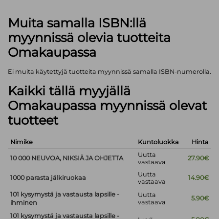
Muita samalla ISBN:llä
myynnissä olevia tuotteita
Omakaupassa
Ei muita käytettyjä tuotteita myynnissä samalla ISBN-numerolla.
Kaikki tällä myyjällä
Omakaupassa myynnissä olevat
tuotteet
Nimike
Kuntoluokka
Hinta
Uutta
10 000 NEUVOA, NIKSIÄ JA OHJETTA
27.90€
vastaava
Uutta
1000 parasta jälkiruokaa
14.90€
vastaava
101 kysymystä ja vastausta lapsille -
Uutta
5.90€
vastaava
ihminen
101 kysymystä ja vastausta lapsille -