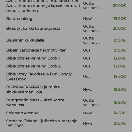
Azusa-kadun siunaus - mukana olleet
Uutta
Azusa-kadun nuoret ja lapset kertoivat
20.00€
vastaava
minulle tarinansa
Basic cooking
Hyvä
19.90€
Uutta
Beauty : kaikki kauneudesta
20.00€
vastaava
Uutta
Beulahin kukkulalla
19.90€
vastaava
Bibeln cartonage fiskmotiv liten
Uusi
19.90€
Bible Stories Painting Book 1
Uusi
12.00€
Bible Stories Painting Book 2
Uusi
12.00€
Bible Story Favorites: A Fun Googly
Uusi
19.50€
Eyes Book
BIKINIRAJATAPAUS ja muita
Hyvä
19.90€
sinkkuelämän iloja
Bungmatin sister - Kirsti Kormu
Uutta
19.90€
vastaava
Nepalissa
Colorado Avenue
Hyvä
14.50€
Come to Finland - julisteita & matkoja
Hyvä
19.90€
1851-1965