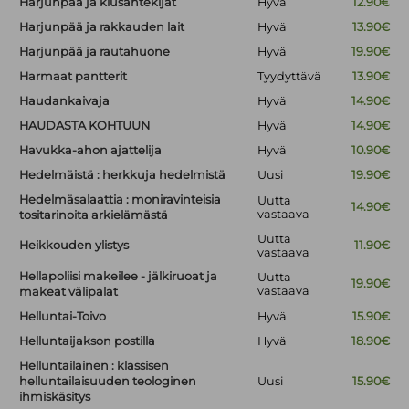
Harjunpää ja kiusantekijät
Hyvä
12.90€
Harjunpää ja rakkauden lait
Hyvä
13.90€
Harjunpää ja rautahuone
Hyvä
19.90€
Harmaat pantterit
Tyydyttävä
13.90€
Haudankaivaja
Hyvä
14.90€
HAUDASTA KOHTUUN
Hyvä
14.90€
Havukka-ahon ajattelija
Hyvä
10.90€
Hedelmäistä : herkkuja hedelmistä
Uusi
19.90€
Hedelmäsalaattia : moniravinteisia
Uutta
14.90€
vastaava
tositarinoita arkielämästä
Uutta
Heikkouden ylistys
11.90€
vastaava
Hellapoliisi makeilee - jälkiruoat ja
Uutta
19.90€
vastaava
makeat välipalat
Helluntai-Toivo
Hyvä
15.90€
Helluntaijakson postilla
Hyvä
18.90€
Helluntailainen : klassisen
helluntailaisuuden teologinen
Uusi
15.90€
ihmiskäsitys