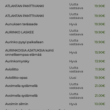
Uutta
ATLANTAN PANTTIVANKI
19.90€
vastaava
Uutta
ATLANTAN PANTTIVANKI
19.90€
vastaava
Aunuksen terässade
Hyvä
19.90€
Uutta
AURINKO LASKEE
19.90€
vastaava
Uutta
Aurinko pysyi paikallaan
19.90€
vastaava
AURINKOISIA AJATUKSIA kohti
Hyvä
15.90€
onnellisempaa elämää
Aurinkomyrsky
Hyvä
13.90€
Uutta
Avioliitto
11.90€
vastaava
Avioliitto-opas
Uusi
19.90€
Uutta
Avoimella sydämellä
21.00€
vastaava
Uutta
Avoimella sydämellä
21.00€
vastaava
Avoimin silmin
Hyvä
10.00€