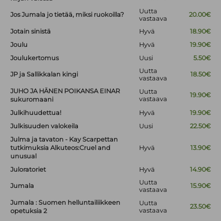
Uutta
Jos Jumala jo tietää, miksi ruokoilla?
20.00€
vastaava
Jotain sinistä
Hyvä
18.90€
Joulu
Hyvä
19.90€
Joulukertomus
Uusi
5.50€
Uutta
JP ja Sallikkalan kingi
18.50€
vastaava
JUHO JA HÄNEN POIKANSA EINAR
Uutta
19.90€
vastaava
sukuromaani
Julkihuudettua!
Hyvä
19.90€
Julkisuuden valokeila
Uusi
22.50€
Julma ja tavaton - Kay Scarpettan
tutkimuksia Alkuteos:Cruel and
Hyvä
13.90€
unusual
Juloratoriet
Hyvä
14.90€
Uutta
Jumala
15.90€
vastaava
Jumala : Suomen helluntailiikkeen
Uutta
23.50€
vastaava
opetuksia 2