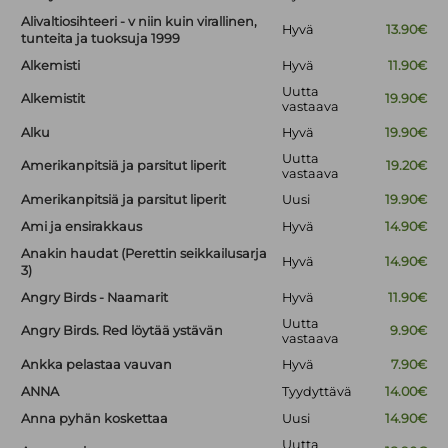
Alivaltiosihteeri - v niin kuin virallinen,
Hyvä
13.90€
tunteita ja tuoksuja 1999
Alkemisti
Hyvä
11.90€
Uutta
Alkemistit
19.90€
vastaava
Alku
Hyvä
19.90€
Uutta
Amerikanpitsiä ja parsitut liperit
19.20€
vastaava
Amerikanpitsiä ja parsitut liperit
Uusi
19.90€
Ami ja ensirakkaus
Hyvä
14.90€
Anakin haudat (Perettin seikkailusarja
Hyvä
14.90€
3)
Angry Birds - Naamarit
Hyvä
11.90€
Uutta
Angry Birds. Red löytää ystävän
9.90€
vastaava
Ankka pelastaa vauvan
Hyvä
7.90€
ANNA
Tyydyttävä
14.00€
Anna pyhän koskettaa
Uusi
14.90€
Uutta