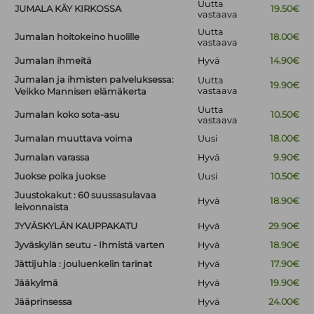
Uutta
JUMALA KÄY KIRKOSSA
19.50€
vastaava
Uutta
Jumalan hoitokeino huolille
18.00€
vastaava
Jumalan ihmeitä
Hyvä
14.90€
Jumalan ja ihmisten palveluksessa:
Uutta
19.90€
vastaava
Veikko Mannisen elämäkerta
Uutta
Jumalan koko sota-asu
10.50€
vastaava
Jumalan muuttava voima
Uusi
18.00€
Jumalan varassa
Hyvä
9.90€
Juokse poika juokse
Uusi
10.50€
Juustokakut : 60 suussasulavaa
Hyvä
18.90€
leivonnaista
JYVÄSKYLÄN KAUPPAKATU
Hyvä
29.90€
Jyväskylän seutu - Ihmistä varten
Hyvä
18.90€
Jättijuhla : jouluenkelin tarinat
Hyvä
17.90€
Jääkylmä
Hyvä
19.90€
Jääprinsessa
Hyvä
24.00€