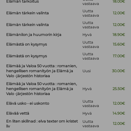
Elämän tarkoitus
18.00€
vastaava
Uutta
Elämän tärkein valinta
12.00€
vastaava
Uutta
Elämän tärkein valinta
12.00€
vastaava
Elämänilon ja huumorin kirja
Hyvä
18.90€
Uutta
Elämästä on kysymys
15.60€
vastaava
Uutta
Elämästä on kysymys
17.00€
vastaava
Elämää ja Valoa 50 vuotta : romanien,
hengellisen romanityön ja Elämä ja
Uusi
30.00€
Valo -järjestön historiaa
Elämää ja Valoa 50 vuotta : romanien,
hengellisen romanityön ja Elämä ja
Hyvä
25.50€
Valo -järjestön historiaa
Uutta
Elävä usko - ei uskonto
12.00€
vastaava
Elävää vettä
Hyvä
14.90€
En liten skillnad : elva texter om kristet
Uutta
12.00€
vastaava
liv