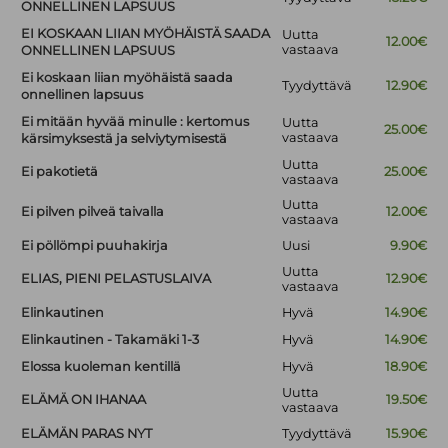
ONNELLINEN LAPSUUS
EI KOSKAAN LIIAN MYÖHÄISTÄ SAADA
Uutta
12.00€
vastaava
ONNELLINEN LAPSUUS
Ei koskaan liian myöhäistä saada
Tyydyttävä
12.90€
onnellinen lapsuus
Ei mitään hyvää minulle : kertomus
Uutta
25.00€
vastaava
kärsimyksestä ja selviytymisestä
Uutta
Ei pakotietä
25.00€
vastaava
Uutta
Ei pilven pilveä taivalla
12.00€
vastaava
Ei pöllömpi puuhakirja
Uusi
9.90€
Uutta
ELIAS, PIENI PELASTUSLAIVA
12.90€
vastaava
Elinkautinen
Hyvä
14.90€
Elinkautinen - Takamäki 1-3
Hyvä
14.90€
Elossa kuoleman kentillä
Hyvä
18.90€
Uutta
ELÄMÄ ON IHANAA
19.50€
vastaava
ELÄMÄN PARAS NYT
Tyydyttävä
15.90€