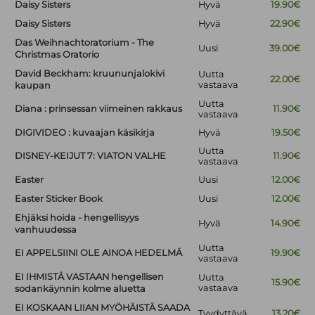
Daisy Sisters
Hyvä
19.90€
Daisy Sisters
Hyvä
22.90€
Das Weihnachtoratorium - The
Uusi
39.00€
Christmas Oratorio
David Beckham: kruununjalokivi
Uutta
22.00€
vastaava
kaupan
Uutta
Diana : prinsessan viimeinen rakkaus
11.90€
vastaava
DIGIVIDEO : kuvaajan käsikirja
Hyvä
19.50€
Uutta
DISNEY-KEIJUT 7: VIATON VALHE
11.90€
vastaava
Easter
Uusi
12.00€
Easter Sticker Book
Uusi
12.00€
Ehjäksi hoida - hengellisyys
Hyvä
14.90€
vanhuudessa
Uutta
EI APPELSIINI OLE AINOA HEDELMÄ
19.90€
vastaava
EI IHMISTÄ VASTAAN hengellisen
Uutta
15.90€
vastaava
sodankäynnin kolme aluetta
EI KOSKAAN LIIAN MYÖHÄISTÄ SAADA
Tyydyttävä
13.20€