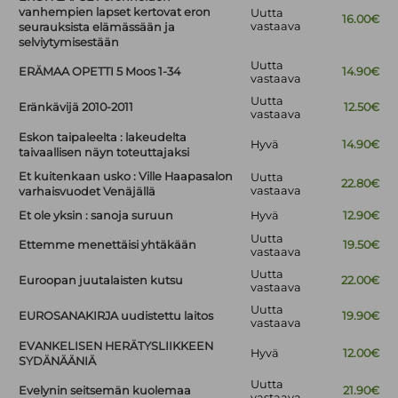
vanhempien lapset kertovat eron
Uutta
16.00€
vastaava
seurauksista elämässään ja
selviytymisestään
Uutta
ERÄMAA OPETTI 5 Moos 1-34
14.90€
vastaava
Uutta
Eränkävijä 2010-2011
12.50€
vastaava
Eskon taipaleelta : lakeudelta
Hyvä
14.90€
taivaallisen näyn toteuttajaksi
Et kuitenkaan usko : Ville Haapasalon
Uutta
22.80€
vastaava
varhaisvuodet Venäjällä
Et ole yksin : sanoja suruun
Hyvä
12.90€
Uutta
Ettemme menettäisi yhtäkään
19.50€
vastaava
Uutta
Euroopan juutalaisten kutsu
22.00€
vastaava
Uutta
EUROSANAKIRJA uudistettu laitos
19.90€
vastaava
EVANKELISEN HERÄTYSLIIKKEEN
Hyvä
12.00€
SYDÄNÄÄNIÄ
Uutta
Evelynin seitsemän kuolemaa
21.90€
vastaava