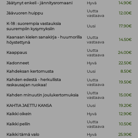
Jäätynyt enkeli - jännitysromaani
Hyvä
14.90€
Uutta
Jäävuoren huippu
12.00€
vastaava
K-18 : suorempia vastauksia
Uusi
17.90€
suurempiin kysymyksiin
Kaanaan kielen sanakirja - huumorilla
Uutta
14.50€
vastaava
höystettynä
Uutta
Kaappaus
24.00€
vastaava
Kadonneet
Hyvä
22.50€
Kahdeksan kertomusta
Uusi
8.50€
Kahden edestä - herkullista
Uutta
19.50€
vastaava
raskausajan ruokaa!
Uutta
Kahden minuutin joulukertomuksia
15.00€
vastaava
KAHTIA JAETTU KANSA
Uusi
19.20€
Kaikki oikein
Hyvä
12.90€
Uutta
Kaikki peliin
10.50€
vastaava
Kaikki tämä valo
Hyvä
25.90€