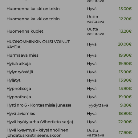
vastaava
Huomenna kaikki on toisin
Hyvä
15.00€
Uutta
Huomenna kaikki on toisin
12.20€
vastaava
Uutta
Huomenna kuolet
13.20€
vastaava
HUONOMMINKIN OLISI VOINUT
Hyvä
20.00€
KÄYDÄ
Hurmaava mies
Hyvä
19.90€
Hyisiä aikoja
Hyvä
19.90€
Hylynryöstäjä
Hyvä
13.90€
Hylätyt
Hyvä
13.90€
Hypnotisoija
Hyvä
15.90€
Hypnotisoija
Hyvä
19.90€
Hytti nro 6 - Kohtaamisia junassa
Tyydyttävä
9.80€
Hyvä aviomies
Hyvä
18.90€
Hyvä hyötytarha (Vihertieto-sarja)
Hyvä
22.90€
Hyvä kysymys! - käytännöllinen
Uutta
17.90€
vastaava
johdatus kristilliseenuskoon