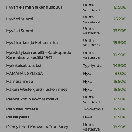
Uutta
Hyvän elämän rakennuspuut
19.90€
vastaava
Uutta
Hyvästi Suomi
25.20€
vastaava
Uutta
Hyvästi Suomi
19.90€
vastaava
Uutta
Hyvää arkea ja kohtaamisia
19.90€
vastaava
Hyökkäyksen edellä - Kaukopartio
Uutta
19.90€
vastaava
Kannaksella kesällä 1941
Hyönteiset tutuksi
Tyydyttävä
14.90€
HÄMÄRÄN SYLISSÄ
Hyvä
9.00€
Hämäränmaa
Hyvä
18.90€
Håkan Westergård - uskon mies
Hyvä
18.90€
Uutta
Ideoita kotiin koko vuodeksi
19.90€
vastaava
Idän sielunmessu
Tyydyttävä
17.90€
Idässä palaa
Hyvä
19.90€
Uutta
If Only I Had Known: A True Story
19.90€
vastaava