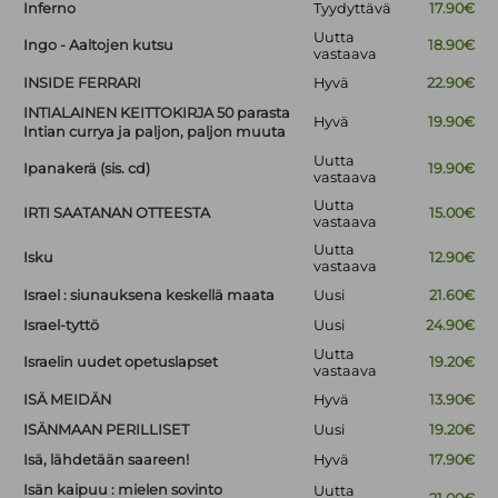
Inferno
Tyydyttävä
17.90€
Uutta
Ingo - Aaltojen kutsu
18.90€
vastaava
INSIDE FERRARI
Hyvä
22.90€
INTIALAINEN KEITTOKIRJA 50 parasta
Hyvä
19.90€
Intian currya ja paljon, paljon muuta
Uutta
Ipanakerä (sis. cd)
19.90€
vastaava
Uutta
IRTI SAATANAN OTTEESTA
15.00€
vastaava
Uutta
Isku
12.90€
vastaava
Israel : siunauksena keskellä maata
Uusi
21.60€
Israel-tyttö
Uusi
24.90€
Uutta
Israelin uudet opetuslapset
19.20€
vastaava
ISÄ MEIDÄN
Hyvä
13.90€
ISÄNMAAN PERILLISET
Uusi
19.20€
Isä, lähdetään saareen!
Hyvä
17.90€
Isän kaipuu : mielen sovinto
Uutta