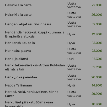
Uutta
Helsinki a la carte
22.00€
vastaava
Uutta
Helsinki a la carte
26.00€
vastaava
Uutta
Hengen lahjat seurakunnassa
12.00€
vastaava
Hengähdä hetkeksi : kuppi kuumaa ja
Hyvä
19.90€
lämpimiä ajatuksia
Henkensä kaupalla
Hyvä
15.00€
Uutta
Henkeäsalpaava
25.00€
vastaava
Henki ja elämä
Uusi
15.30€
Henki tekee eläväksi - Arthur Kukkulan
Uutta
19.20€
vastaava
elämä ja työ
Uutta
Henki, joka parantaa
20.00€
vastaava
Hepoa Tallinnaan
Hyvä
14.90€
Herkkä, hellä, hehkuvainen. Minna
Uutta
29.90€
vastaava
Canth
Herkulliset piirakat : 60 makeaa
Hyvä
18.90€
leivonnaista