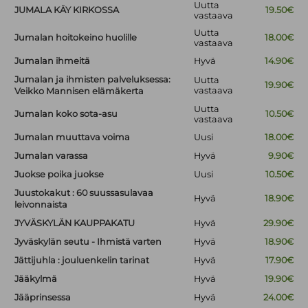
Uutta
JUMALA KÄY KIRKOSSA
19.50€
vastaava
Uutta
Jumalan hoitokeino huolille
18.00€
vastaava
Jumalan ihmeitä
Hyvä
14.90€
Jumalan ja ihmisten palveluksessa:
Uutta
19.90€
vastaava
Veikko Mannisen elämäkerta
Uutta
Jumalan koko sota-asu
10.50€
vastaava
Jumalan muuttava voima
Uusi
18.00€
Jumalan varassa
Hyvä
9.90€
Juokse poika juokse
Uusi
10.50€
Juustokakut : 60 suussasulavaa
Hyvä
18.90€
leivonnaista
JYVÄSKYLÄN KAUPPAKATU
Hyvä
29.90€
Jyväskylän seutu - Ihmistä varten
Hyvä
18.90€
Jättijuhla : jouluenkelin tarinat
Hyvä
17.90€
Jääkylmä
Hyvä
19.90€
Jääprinsessa
Hyvä
24.00€