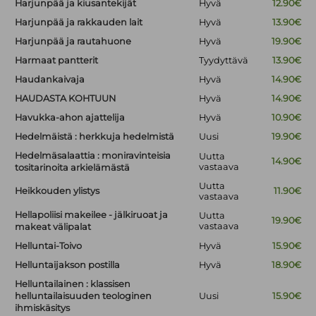
Harjunpää ja kiusantekijät
Hyvä
12.90€
Harjunpää ja rakkauden lait
Hyvä
13.90€
Harjunpää ja rautahuone
Hyvä
19.90€
Harmaat pantterit
Tyydyttävä
13.90€
Haudankaivaja
Hyvä
14.90€
HAUDASTA KOHTUUN
Hyvä
14.90€
Havukka-ahon ajattelija
Hyvä
10.90€
Hedelmäistä : herkkuja hedelmistä
Uusi
19.90€
Hedelmäsalaattia : moniravinteisia
Uutta
14.90€
vastaava
tositarinoita arkielämästä
Uutta
Heikkouden ylistys
11.90€
vastaava
Hellapoliisi makeilee - jälkiruoat ja
Uutta
19.90€
vastaava
makeat välipalat
Helluntai-Toivo
Hyvä
15.90€
Helluntaijakson postilla
Hyvä
18.90€
Helluntailainen : klassisen
helluntailaisuuden teologinen
Uusi
15.90€
ihmiskäsitys