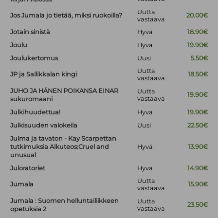
Uutta
Jos Jumala jo tietää, miksi ruokoilla?
20.00€
vastaava
Jotain sinistä
Hyvä
18.90€
Joulu
Hyvä
19.90€
Joulukertomus
Uusi
5.50€
Uutta
JP ja Sallikkalan kingi
18.50€
vastaava
JUHO JA HÄNEN POIKANSA EINAR
Uutta
19.90€
vastaava
sukuromaani
Julkihuudettua!
Hyvä
19.90€
Julkisuuden valokeila
Uusi
22.50€
Julma ja tavaton - Kay Scarpettan
tutkimuksia Alkuteos:Cruel and
Hyvä
13.90€
unusual
Juloratoriet
Hyvä
14.90€
Uutta
Jumala
15.90€
vastaava
Jumala : Suomen helluntailiikkeen
Uutta
23.50€
vastaava
opetuksia 2