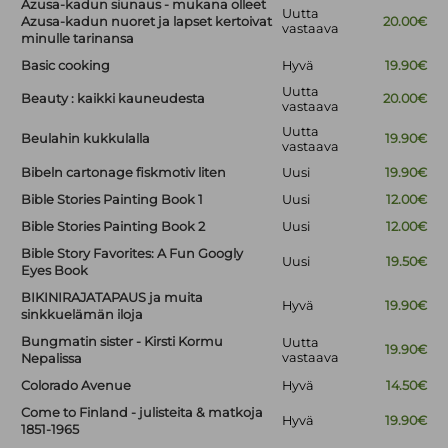
Azusa-kadun siunaus - mukana olleet
Uutta
Azusa-kadun nuoret ja lapset kertoivat
20.00€
vastaava
minulle tarinansa
Basic cooking
Hyvä
19.90€
Uutta
Beauty : kaikki kauneudesta
20.00€
vastaava
Uutta
Beulahin kukkulalla
19.90€
vastaava
Bibeln cartonage fiskmotiv liten
Uusi
19.90€
Bible Stories Painting Book 1
Uusi
12.00€
Bible Stories Painting Book 2
Uusi
12.00€
Bible Story Favorites: A Fun Googly
Uusi
19.50€
Eyes Book
BIKINIRAJATAPAUS ja muita
Hyvä
19.90€
sinkkuelämän iloja
Bungmatin sister - Kirsti Kormu
Uutta
19.90€
vastaava
Nepalissa
Colorado Avenue
Hyvä
14.50€
Come to Finland - julisteita & matkoja
Hyvä
19.90€
1851-1965