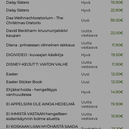
Daisy Sisters
Hyvä
19.90€
Daisy Sisters
Hyvä
22.90€
Das Weihnachtoratorium - The
Uusi
39.00€
Christmas Oratorio
David Beckham: kruununjalokivi
Uutta
22.00€
vastaava
kaupan
Uutta
Diana : prinsessan viimeinen rakkaus
11.90€
vastaava
DIGIVIDEO : kuvaajan käsikirja
Hyvä
19.50€
Uutta
DISNEY-KEIJUT 7: VIATON VALHE
11.90€
vastaava
Easter
Uusi
12.00€
Easter Sticker Book
Uusi
12.00€
Ehjäksi hoida - hengellisyys
Hyvä
14.90€
vanhuudessa
Uutta
EI APPELSIINI OLE AINOA HEDELMÄ
19.90€
vastaava
EI IHMISTÄ VASTAAN hengellisen
Uutta
15.90€
vastaava
sodankäynnin kolme aluetta
EI KOSKAAN LIIAN MYÖHÄISTÄ SAADA
Tyydyttävä
13.20€