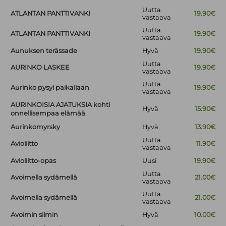
Uutta
ATLANTAN PANTTIVANKI
19.90€
vastaava
Uutta
ATLANTAN PANTTIVANKI
19.90€
vastaava
Aunuksen terässade
Hyvä
19.90€
Uutta
AURINKO LASKEE
19.90€
vastaava
Uutta
Aurinko pysyi paikallaan
19.90€
vastaava
AURINKOISIA AJATUKSIA kohti
Hyvä
15.90€
onnellisempaa elämää
Aurinkomyrsky
Hyvä
13.90€
Uutta
Avioliitto
11.90€
vastaava
Avioliitto-opas
Uusi
19.90€
Uutta
Avoimella sydämellä
21.00€
vastaava
Uutta
Avoimella sydämellä
21.00€
vastaava
Avoimin silmin
Hyvä
10.00€