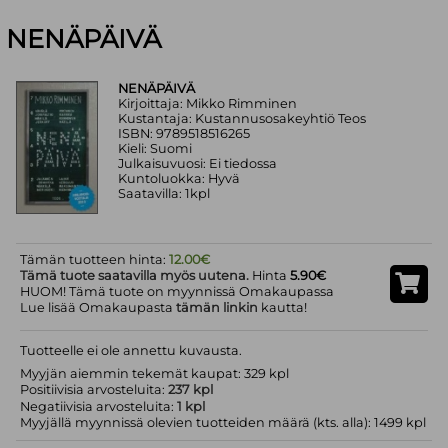
NENÄPÄIVÄ
NENÄPÄIVÄ
Kirjoittaja: Mikko Rimminen
Kustantaja: Kustannusosakeyhtiö Teos
ISBN: 9789518516265
Kieli: Suomi
Julkaisuvuosi: Ei tiedossa
Kuntoluokka: Hyvä
Saatavilla: 1kpl
Tämän tuotteen hinta:
12.00€
Tämä tuote saatavilla myös uutena.
Hinta
5.90€
HUOM! Tämä tuote on myynnissä Omakaupassa
Lue lisää Omakaupasta
tämän linkin
kautta!
Tuotteelle ei ole annettu kuvausta.
Myyjän aiemmin tekemät kaupat: 329 kpl
Positiivisia arvosteluita:
237 kpl
Negatiivisia arvosteluita:
1 kpl
Myyjällä myynnissä olevien tuotteiden määrä (kts. alla): 1499 kpl