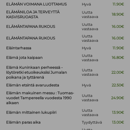
ELÄMÄN VOIMANA LUOTTAMUS
Hyvä
11.90€
ELÄMÄNILOA JA TERVEYTTÄ
Uutta
18.90€
vastaava
KASVISRUOASTA
Uutta
ELÄMÄNTAPANA RUKOUS
16.00€
vastaava
Uutta
ELÄMÄNTAPANA RUKOUS
16.00€
vastaava
Eläintarhassa
Hyvä
11.90€
Uutta
Elämä jota kaipaan
16.80€
vastaava
Elämä Kuninkaan perheessä -
Uutta
löytöretki etuoikeuksiisi Jumalan
22.00€
vastaava
poikana ja tyttärenä
Elämän etsintä avaruudesta
Hyvä
22.50€
Elämän makuinen messu : Tuomas-
Uutta
vuodet Tampereella vuodesta 1990
24.90€
vastaava
alkaen
Uutta
Elämän mittainen lukupiiri
13.90€
vastaava
Elämän paras aika
Tyydyttävä
13.00€
Uutta