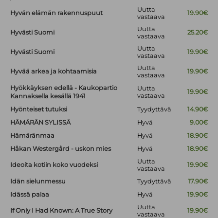
Uutta
Hyvän elämän rakennuspuut
19.90€
vastaava
Uutta
Hyvästi Suomi
25.20€
vastaava
Uutta
Hyvästi Suomi
19.90€
vastaava
Uutta
Hyvää arkea ja kohtaamisia
19.90€
vastaava
Hyökkäyksen edellä - Kaukopartio
Uutta
19.90€
vastaava
Kannaksella kesällä 1941
Hyönteiset tutuksi
Tyydyttävä
14.90€
HÄMÄRÄN SYLISSÄ
Hyvä
9.00€
Hämäränmaa
Hyvä
18.90€
Håkan Westergård - uskon mies
Hyvä
18.90€
Uutta
Ideoita kotiin koko vuodeksi
19.90€
vastaava
Idän sielunmessu
Tyydyttävä
17.90€
Idässä palaa
Hyvä
19.90€
Uutta
If Only I Had Known: A True Story
19.90€
vastaava