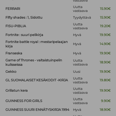
vastaava
Uutta
FERRARI
15.90€
vastaava
Fifty shades : 1, Sidottu
Tyydyttävä
15.90€
Uutta
FISU-PIBLIA
19.20€
vastaava
Fortnite : suuri pelikirja
Hyvä
19.90€
Fortnite battle royal : mestaripelaajan
Hyvä
14.90€
kirja
Franseska
Hyvä
19.90€
Game of Thrones - valtaistuinpelin
Uutta
18.90€
vastaava
kulisseissa
Gekko
Uusi
19.90€
Uutta
GL SUOMALAISET KESÄKODIT -KIRJA
19.80€
vastaava
Uutta
Grillatun kera
19.90€
vastaava
Uutta
GUINNESS FOR GIRLS
9.90€
vastaava
GUINNESS SUURI ENNÄTYSKIRJA 1994
Hyvä
18.90€