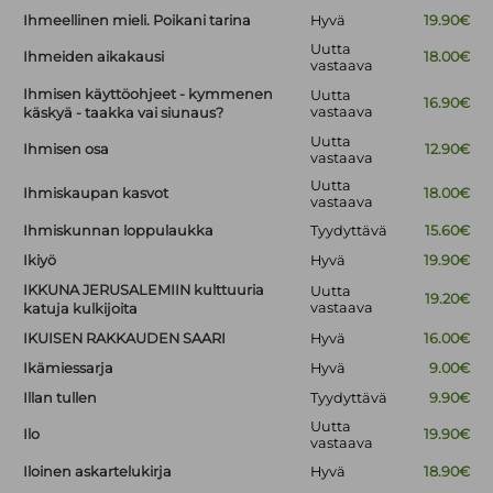
Ihmeellinen mieli. Poikani tarina
Hyvä
19.90€
Uutta
Ihmeiden aikakausi
18.00€
vastaava
Ihmisen käyttöohjeet - kymmenen
Uutta
16.90€
vastaava
käskyä - taakka vai siunaus?
Uutta
Ihmisen osa
12.90€
vastaava
Uutta
Ihmiskaupan kasvot
18.00€
vastaava
Ihmiskunnan loppulaukka
Tyydyttävä
15.60€
Ikiyö
Hyvä
19.90€
IKKUNA JERUSALEMIIN kulttuuria
Uutta
19.20€
vastaava
katuja kulkijoita
IKUISEN RAKKAUDEN SAARI
Hyvä
16.00€
Ikämiessarja
Hyvä
9.00€
Illan tullen
Tyydyttävä
9.90€
Uutta
Ilo
19.90€
vastaava
Iloinen askartelukirja
Hyvä
18.90€