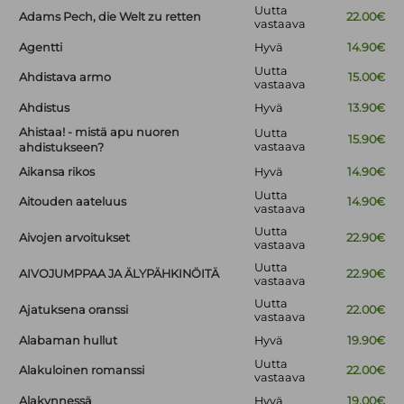
Uutta
Adams Pech, die Welt zu retten
22.00€
vastaava
Agentti
Hyvä
14.90€
Uutta
Ahdistava armo
15.00€
vastaava
Ahdistus
Hyvä
13.90€
Ahistaa! - mistä apu nuoren
Uutta
15.90€
vastaava
ahdistukseen?
Aikansa rikos
Hyvä
14.90€
Uutta
Aitouden aateluus
14.90€
vastaava
Uutta
Aivojen arvoitukset
22.90€
vastaava
Uutta
AIVOJUMPPAA JA ÄLYPÄHKINÖITÄ
22.90€
vastaava
Uutta
Ajatuksena oranssi
22.00€
vastaava
Alabaman hullut
Hyvä
19.90€
Uutta
Alakuloinen romanssi
22.00€
vastaava
Alakynnessä
Hyvä
19.00€