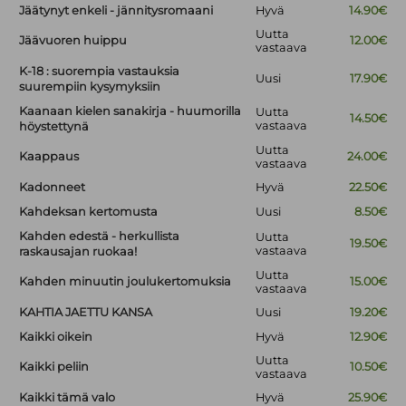
Jäätynyt enkeli - jännitysromaani
Hyvä
14.90€
Uutta
Jäävuoren huippu
12.00€
vastaava
K-18 : suorempia vastauksia
Uusi
17.90€
suurempiin kysymyksiin
Kaanaan kielen sanakirja - huumorilla
Uutta
14.50€
vastaava
höystettynä
Uutta
Kaappaus
24.00€
vastaava
Kadonneet
Hyvä
22.50€
Kahdeksan kertomusta
Uusi
8.50€
Kahden edestä - herkullista
Uutta
19.50€
vastaava
raskausajan ruokaa!
Uutta
Kahden minuutin joulukertomuksia
15.00€
vastaava
KAHTIA JAETTU KANSA
Uusi
19.20€
Kaikki oikein
Hyvä
12.90€
Uutta
Kaikki peliin
10.50€
vastaava
Kaikki tämä valo
Hyvä
25.90€