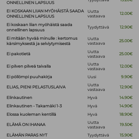
ONNELLINEN LAPSUUS
EI KOSKAAN LIIAN MYÖHÄISTÄ SAADA
Uutta
12.00€
vastaava
ONNELLINEN LAPSUUS
Ei koskaan liian myöhäistä saada
Tyydyttävä
12.90€
onnellinen lapsuus
Ei mitään hyvää minulle : kertomus
Uutta
25.00€
vastaava
kärsimyksestä ja selviytymisestä
Uutta
Ei pakotietä
25.00€
vastaava
Uutta
Ei pilven pilveä taivalla
12.00€
vastaava
Ei pöllömpi puuhakirja
Uusi
9.90€
Uutta
ELIAS, PIENI PELASTUSLAIVA
12.90€
vastaava
Elinkautinen
Hyvä
14.90€
Elinkautinen - Takamäki 1-3
Hyvä
14.90€
Elossa kuoleman kentillä
Hyvä
18.90€
Uutta
ELÄMÄ ON IHANAA
19.50€
vastaava
ELÄMÄN PARAS NYT
Tyydyttävä
15.90€