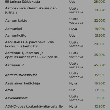
99 tarinaa jääkiekosta
Uusi
28.00€
Aamos - oikeudenmukaisuuden
Uutta
18.00€
vastaava
julistaja
Uutta
Aamun koitto
22.00€
vastaava
Aamunkoi
Hyvä
18.90€
Aamunkoitto
Uusi
21.50€
AAMUPALOJA: päivänavauksia
Uutta
20.00€
vastaava
kouluun ja kerhoihin
Aarresaari 1, kasvatus- ja
Uutta
35.00€
vastaava
opetussuunnitelma 6-8-vuotiaille
Uutta
Aarresaari 2
45.00€
vastaava
Uutta
Aarteita saviastioissa
15.90€
vastaava
Aasialainen keittokirja
Hyvä
19.90€
Aava
Uusi
19.90€
Uutta
Aaveaakkoset
11.90€
vastaava
AD/HD-opas koulunkäyntiavustajille
Hyvä
12.90€