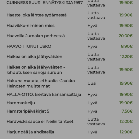
Uutta
GUINNESS SUURI ENNÄTYSKIRJA 1997
19.90€
vastaava
Uutta
Haaste joka lähtee sydämestä
19.90€
vastaava
Haavikko-niminen mies
Hyvä
19.90€
Uutta
Haavoilla Jumalan perheessä
20.00€
vastaava
HAAVOITTUNUT USKO
Hyvä
8.90€
Uutta
Haikea on aika jäähyväisten
12.20€
vastaava
Haikea on aika jäähyväisten -
Uutta
19.90€
vastaava
lohdutuksen sanoja suruun
Hakuna matata, ei huolta : Jaakko
Uusi
19.90€
Heinosen muistelmat
HALLA-OTTO: kiertävä kansansoittaja
Hyvä
19.90€
Hammaskeiju
Hyvä
19.90€
Hamsteripäiväkirjat 5
Hyvä
7.50€
Uutta
Hardwicks sauce eli Neilin tähteet
12.00€
vastaava
Harjunpää ja ahdistelija
Hyvä
12.90€