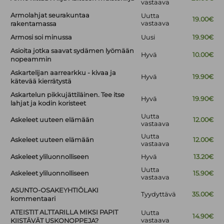
vastaava
Armolahjat seurakuntaa
Uutta
19.00€
vastaava
rakentamassa
Armosi soi minussa
Uusi
19.90€
Asioita jotka saavat sydämen lyömään
Hyvä
10.00€
nopeammin
Askartelijan aarrearkku - kivaa ja
Hyvä
19.90€
kätevää kierrätystä
Askartelun pikkujättiläinen. Tee itse
Hyvä
19.90€
lahjat ja kodin koristeet
Uutta
Askeleet uuteen elämään
12.00€
vastaava
Uutta
Askeleet uuteen elämään
12.00€
vastaava
Askeleet yliluonnolliseen
Hyvä
13.20€
Uutta
Askeleet yliluonnolliseen
15.90€
vastaava
ASUNTO-OSAKEYHTIÖLAKI
Tyydyttävä
35.00€
kommentaari
ATEISTIT ALTTARILLA MIKSI PAPIT
Uutta
14.90€
vastaava
KIISTÄVÄT USKONOPPEJA?