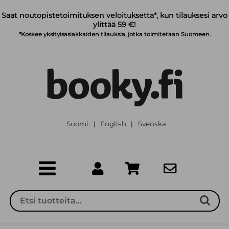
Siirry pääsisältöön
Saat noutopistetoimituksen veloituksetta*, kun tilauksesi arvo
ylittää 59 €!
*Koskee yksityisasiakkaiden tilauksia, jotka toimitetaan Suomeen.
Suomi
English
Svenska
|
|