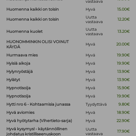
vastaava
Huomenna kaikki on toisin
Hyvä
15.00€
Uutta
Huomenna kaikki on toisin
12.20€
vastaava
Uutta
Huomenna kuolet
13.20€
vastaava
HUONOMMINKIN OLISI VOINUT
Hyvä
20.00€
KÄYDÄ
Hurmaava mies
Hyvä
19.90€
Hyisiä aikoja
Hyvä
19.90€
Hylynryöstäjä
Hyvä
13.90€
Hylätyt
Hyvä
13.90€
Hypnotisoija
Hyvä
15.90€
Hypnotisoija
Hyvä
19.90€
Hytti nro 6 - Kohtaamisia junassa
Tyydyttävä
9.80€
Hyvä aviomies
Hyvä
18.90€
Hyvä hyötytarha (Vihertieto-sarja)
Hyvä
22.90€
Hyvä kysymys! - käytännöllinen
Uutta
17.90€
vastaava
johdatus kristilliseenuskoon