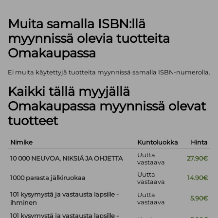
Muita samalla ISBN:llä
myynnissä olevia tuotteita
Omakaupassa
Ei muita käytettyjä tuotteita myynnissä samalla ISBN-numerolla.
Kaikki tällä myyjällä
Omakaupassa myynnissä olevat
tuotteet
Nimike
Kuntoluokka
Hinta
Uutta
10 000 NEUVOA, NIKSIÄ JA OHJETTA
27.90€
vastaava
Uutta
1000 parasta jälkiruokaa
14.90€
vastaava
101 kysymystä ja vastausta lapsille -
Uutta
5.90€
vastaava
ihminen
101 kysymystä ja vastausta lapsille -