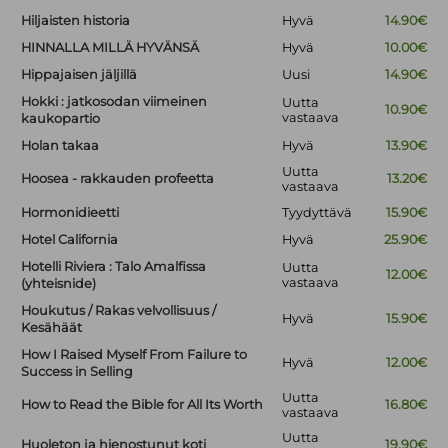
Hiljaisten historia
Hyvä
14.90€
HINNALLA MILLÄ HYVÄNSÄ
Hyvä
10.00€
Hippajaisen jäljillä
Uusi
14.90€
Hokki : jatkosodan viimeinen
Uutta
10.90€
vastaava
kaukopartio
Holan takaa
Hyvä
13.90€
Uutta
Hoosea - rakkauden profeetta
13.20€
vastaava
Hormonidieetti
Tyydyttävä
15.90€
Hotel California
Hyvä
25.90€
Hotelli Riviera : Talo Amalfissa
Uutta
12.00€
vastaava
(yhteisnide)
Houkutus / Rakas velvollisuus /
Hyvä
15.90€
Kesähäät
How I Raised Myself From Failure to
Hyvä
12.00€
Success in Selling
Uutta
How to Read the Bible for All Its Worth
16.80€
vastaava
Uutta
Huoleton ja hienostunut koti
19.90€