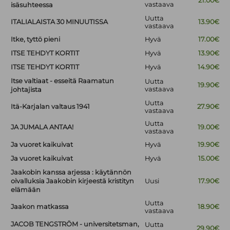
21.00€
vastaava
isäsuhteessa
Uutta
ITALIALAISTA 30 MINUUTISSA
13.90€
vastaava
Itke, tyttö pieni
Hyvä
17.00€
ITSE TEHDYT KORTIT
Hyvä
13.90€
ITSE TEHDYT KORTIT
Hyvä
14.90€
Itse valtiaat - esseitä Raamatun
Uutta
19.90€
vastaava
johtajista
Uutta
Itä-Karjalan valtaus 1941
27.90€
vastaava
Uutta
JA JUMALA ANTAA!
19.00€
vastaava
Ja vuoret kaikuivat
Hyvä
19.90€
Ja vuoret kaikuivat
Hyvä
15.00€
Jaakobin kanssa arjessa : käytännön
oivalluksia Jaakobin kirjeestä kristityn
Uusi
17.90€
elämään
Uutta
Jaakon matkassa
18.90€
vastaava
JACOB TENGSTRÖM - universitetsman,
Uutta
29.90€