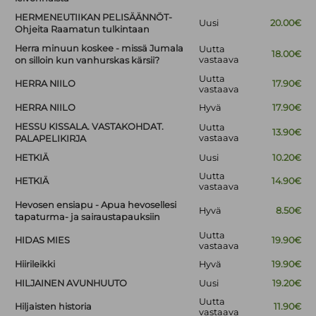
HERMENEUTIIKAN PELISÄÄNNÖT-
Uusi
20.00€
Ohjeita Raamatun tulkintaan
Herra minuun koskee - missä Jumala
Uutta
18.00€
vastaava
on silloin kun vanhurskas kärsii?
Uutta
HERRA NIILO
17.90€
vastaava
HERRA NIILO
Hyvä
17.90€
HESSU KISSALA. VASTAKOHDAT.
Uutta
13.90€
vastaava
PALAPELIKIRJA
HETKIÄ
Uusi
10.20€
Uutta
HETKIÄ
14.90€
vastaava
Hevosen ensiapu - Apua hevosellesi
Hyvä
8.50€
tapaturma- ja sairaustapauksiin
Uutta
HIDAS MIES
19.90€
vastaava
Hiirileikki
Hyvä
19.90€
HILJAINEN AVUNHUUTO
Uusi
19.20€
Uutta
Hiljaisten historia
11.90€
vastaava