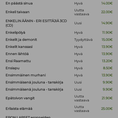
En päästä sinua
Hyvä
14.00€
Uutta
Enkeli taivaan
22.00€
vastaava
ENKELIN ÄÄNIN - ERI ESITTÄJIÄ 3CD
Uusi
14.90€
(CD)
Enkelipölyä
Hyvä
11.90€
Enkelit ja demonit
Tyydyttävä
15.00€
Enkelit kanssasi
Hyvä
13.90€
Ennen lähtöä
Hyvä
13.90€
Ensi Raamattu
Hyvä
13.20€
Ensiapu
Hyvä
8.50€
Ensimmäinen murhani
Hyvä
13.90€
Ensimmäisenä jouluna - tarrakirja
Uusi
9.90€
Ensimmäisenä jouluna - tarrakirja
Uusi
9.90€
Uutta
Epätoivon vangit
21.90€
vastaava
Uutta
Erilaista elämää
25.00€
vastaava
ERON LAPSET eronneiden