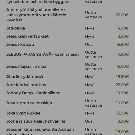
vastaava
kyrkoledare och nationsbyggare
Japani yllättää yhä uudelleen :
Uutta
kaksikymmentä vuotta lähetin
22.00€
vastaava
kyydissä
Jatkoaika
Hyvä
14.90€
Jeesuksen vertaukset
Hyvä
18.90€
Jeesus kutsuu
Uusi
15.90€
Uutta
JEESUS PARAS YSTÄVÄ - käännä esiin
11.90€
vastaava
Uutta
Jeesus tapaa ihmisiä
15.00€
vastaava
Jihadin sydämessä
Hyvä
18.90€
Job : kärsivä hurskas
Hyvä
22.00€
Johnny Depp - Kapinallinen
Hyvä
19.90€
Uutta
Joka lapsen rukouskirja
10.00€
vastaava
Joka yksin kulkee
Hyvä
13.90€
Joona ja suuri kala : kahvakirja
Uusi
8.90€
Joosuan kirja : seurakunta Joosuan
Uutta
18.00€
vastaava
kirjan valossa