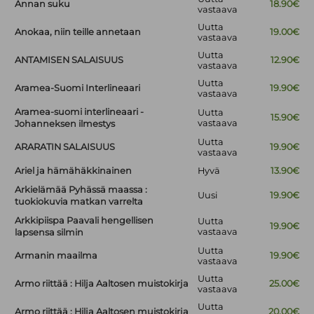
Annan suku
18.90€
vastaava
Uutta
Anokaa, niin teille annetaan
19.00€
vastaava
Uutta
ANTAMISEN SALAISUUS
12.90€
vastaava
Uutta
Aramea-Suomi Interlineaari
19.90€
vastaava
Aramea-suomi interlineaari -
Uutta
15.90€
vastaava
Johanneksen ilmestys
Uutta
ARARATIN SALAISUUS
19.90€
vastaava
Ariel ja hämähäkkinainen
Hyvä
13.90€
Arkielämää Pyhässä maassa :
Uusi
19.90€
tuokiokuvia matkan varrelta
Arkkipiispa Paavali hengellisen
Uutta
19.90€
vastaava
lapsensa silmin
Uutta
Armanin maailma
19.90€
vastaava
Uutta
Armo riittää : Hilja Aaltosen muistokirja
25.00€
vastaava
Uutta
Armo riittää : Hilja Aaltosen muistokirja
20.00€