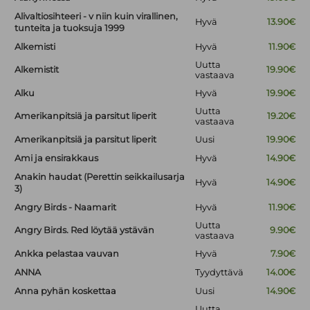
Alivaltiosihteeri - v niin kuin virallinen,
Hyvä
13.90€
tunteita ja tuoksuja 1999
Alkemisti
Hyvä
11.90€
Uutta
Alkemistit
19.90€
vastaava
Alku
Hyvä
19.90€
Uutta
Amerikanpitsiä ja parsitut liperit
19.20€
vastaava
Amerikanpitsiä ja parsitut liperit
Uusi
19.90€
Ami ja ensirakkaus
Hyvä
14.90€
Anakin haudat (Perettin seikkailusarja
Hyvä
14.90€
3)
Angry Birds - Naamarit
Hyvä
11.90€
Uutta
Angry Birds. Red löytää ystävän
9.90€
vastaava
Ankka pelastaa vauvan
Hyvä
7.90€
ANNA
Tyydyttävä
14.00€
Anna pyhän koskettaa
Uusi
14.90€
Uutta