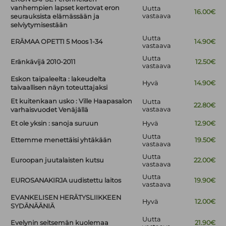
vanhempien lapset kertovat eron
Uutta
16.00€
vastaava
seurauksista elämässään ja
selviytymisestään
Uutta
ERÄMAA OPETTI 5 Moos 1-34
14.90€
vastaava
Uutta
Eränkävijä 2010-2011
12.50€
vastaava
Eskon taipaleelta : lakeudelta
Hyvä
14.90€
taivaallisen näyn toteuttajaksi
Et kuitenkaan usko : Ville Haapasalon
Uutta
22.80€
vastaava
varhaisvuodet Venäjällä
Et ole yksin : sanoja suruun
Hyvä
12.90€
Uutta
Ettemme menettäisi yhtäkään
19.50€
vastaava
Uutta
Euroopan juutalaisten kutsu
22.00€
vastaava
Uutta
EUROSANAKIRJA uudistettu laitos
19.90€
vastaava
EVANKELISEN HERÄTYSLIIKKEEN
Hyvä
12.00€
SYDÄNÄÄNIÄ
Uutta
Evelynin seitsemän kuolemaa
21.90€