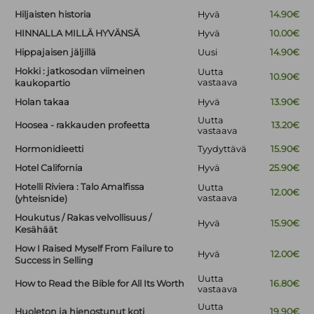
Hiljaisten historia
Hyvä
14.90€
HINNALLA MILLÄ HYVÄNSÄ
Hyvä
10.00€
Hippajaisen jäljillä
Uusi
14.90€
Hokki : jatkosodan viimeinen
Uutta
10.90€
vastaava
kaukopartio
Holan takaa
Hyvä
13.90€
Uutta
Hoosea - rakkauden profeetta
13.20€
vastaava
Hormonidieetti
Tyydyttävä
15.90€
Hotel California
Hyvä
25.90€
Hotelli Riviera : Talo Amalfissa
Uutta
12.00€
vastaava
(yhteisnide)
Houkutus / Rakas velvollisuus /
Hyvä
15.90€
Kesähäät
How I Raised Myself From Failure to
Hyvä
12.00€
Success in Selling
Uutta
How to Read the Bible for All Its Worth
16.80€
vastaava
Uutta
Huoleton ja hienostunut koti
19.90€