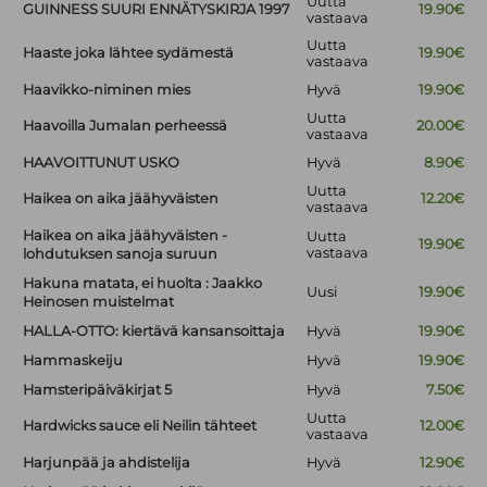
Uutta
GUINNESS SUURI ENNÄTYSKIRJA 1997
19.90€
vastaava
Uutta
Haaste joka lähtee sydämestä
19.90€
vastaava
Haavikko-niminen mies
Hyvä
19.90€
Uutta
Haavoilla Jumalan perheessä
20.00€
vastaava
HAAVOITTUNUT USKO
Hyvä
8.90€
Uutta
Haikea on aika jäähyväisten
12.20€
vastaava
Haikea on aika jäähyväisten -
Uutta
19.90€
vastaava
lohdutuksen sanoja suruun
Hakuna matata, ei huolta : Jaakko
Uusi
19.90€
Heinosen muistelmat
HALLA-OTTO: kiertävä kansansoittaja
Hyvä
19.90€
Hammaskeiju
Hyvä
19.90€
Hamsteripäiväkirjat 5
Hyvä
7.50€
Uutta
Hardwicks sauce eli Neilin tähteet
12.00€
vastaava
Harjunpää ja ahdistelija
Hyvä
12.90€