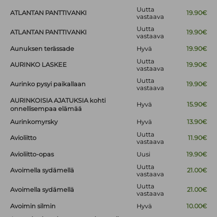
Uutta
ATLANTAN PANTTIVANKI
19.90€
vastaava
Uutta
ATLANTAN PANTTIVANKI
19.90€
vastaava
Aunuksen terässade
Hyvä
19.90€
Uutta
AURINKO LASKEE
19.90€
vastaava
Uutta
Aurinko pysyi paikallaan
19.90€
vastaava
AURINKOISIA AJATUKSIA kohti
Hyvä
15.90€
onnellisempaa elämää
Aurinkomyrsky
Hyvä
13.90€
Uutta
Avioliitto
11.90€
vastaava
Avioliitto-opas
Uusi
19.90€
Uutta
Avoimella sydämellä
21.00€
vastaava
Uutta
Avoimella sydämellä
21.00€
vastaava
Avoimin silmin
Hyvä
10.00€