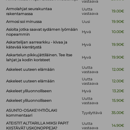
vastaava
Armolahjat seurakuntaa
Uutta
19.00€
vastaava
rakentamassa
Armosi soi minussa
Uusi
19.90€
Asioita jotka saavat sydämen lyömään
Hyvä
10.00€
nopeammin
Askartelijan aarrearkku - kivaa ja
Hyvä
19.90€
kätevää kierrätystä
Askartelun pikkujättiläinen. Tee itse
Hyvä
19.90€
lahjat ja kodin koristeet
Uutta
Askeleet uuteen elämään
12.00€
vastaava
Uutta
Askeleet uuteen elämään
12.00€
vastaava
Askeleet yliluonnolliseen
Hyvä
13.20€
Uutta
Askeleet yliluonnolliseen
15.90€
vastaava
ASUNTO-OSAKEYHTIÖLAKI
Tyydyttävä
35.00€
kommentaari
ATEISTIT ALTTARILLA MIKSI PAPIT
Uutta
14.90€
vastaava
KIISTÄVÄT USKONOPPEJA?