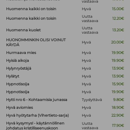
vastaava
Huomenna kaikki on toisin
Hyvä
15.00€
Uutta
Huomenna kaikki on toisin
12.20€
vastaava
Uutta
Huomenna kuolet
13.20€
vastaava
HUONOMMINKIN OLISI VOINUT
Hyvä
20.00€
KÄYDÄ
Hurmaava mies
Hyvä
19.90€
Hyisiä aikoja
Hyvä
19.90€
Hylynryöstäjä
Hyvä
13.90€
Hylätyt
Hyvä
13.90€
Hypnotisoija
Hyvä
15.90€
Hypnotisoija
Hyvä
19.90€
Hytti nro 6 - Kohtaamisia junassa
Tyydyttävä
9.80€
Hyvä aviomies
Hyvä
18.90€
Hyvä hyötytarha (Vihertieto-sarja)
Hyvä
22.90€
Hyvä kysymys! - käytännöllinen
Uutta
17.90€
vastaava
johdatus kristilliseenuskoon