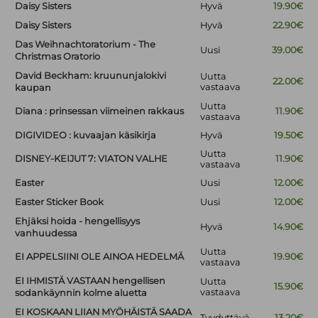
Daisy Sisters
Hyvä
19.90€
Daisy Sisters
Hyvä
22.90€
Das Weihnachtoratorium - The
Uusi
39.00€
Christmas Oratorio
David Beckham: kruununjalokivi
Uutta
22.00€
vastaava
kaupan
Uutta
Diana : prinsessan viimeinen rakkaus
11.90€
vastaava
DIGIVIDEO : kuvaajan käsikirja
Hyvä
19.50€
Uutta
DISNEY-KEIJUT 7: VIATON VALHE
11.90€
vastaava
Easter
Uusi
12.00€
Easter Sticker Book
Uusi
12.00€
Ehjäksi hoida - hengellisyys
Hyvä
14.90€
vanhuudessa
Uutta
EI APPELSIINI OLE AINOA HEDELMÄ
19.90€
vastaava
EI IHMISTÄ VASTAAN hengellisen
Uutta
15.90€
vastaava
sodankäynnin kolme aluetta
EI KOSKAAN LIIAN MYÖHÄISTÄ SAADA
Tyydyttävä
13.20€