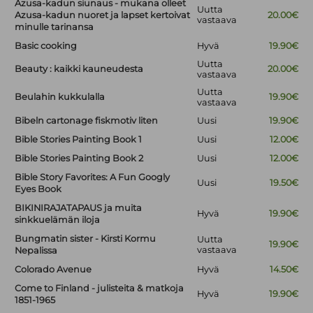
Azusa-kadun siunaus - mukana olleet
Uutta
Azusa-kadun nuoret ja lapset kertoivat
20.00€
vastaava
minulle tarinansa
Basic cooking
Hyvä
19.90€
Uutta
Beauty : kaikki kauneudesta
20.00€
vastaava
Uutta
Beulahin kukkulalla
19.90€
vastaava
Bibeln cartonage fiskmotiv liten
Uusi
19.90€
Bible Stories Painting Book 1
Uusi
12.00€
Bible Stories Painting Book 2
Uusi
12.00€
Bible Story Favorites: A Fun Googly
Uusi
19.50€
Eyes Book
BIKINIRAJATAPAUS ja muita
Hyvä
19.90€
sinkkuelämän iloja
Bungmatin sister - Kirsti Kormu
Uutta
19.90€
vastaava
Nepalissa
Colorado Avenue
Hyvä
14.50€
Come to Finland - julisteita & matkoja
Hyvä
19.90€
1851-1965