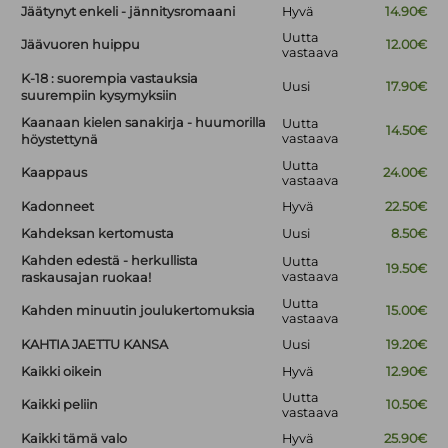
Jäätynyt enkeli - jännitysromaani
Hyvä
14.90€
Uutta
Jäävuoren huippu
12.00€
vastaava
K-18 : suorempia vastauksia
Uusi
17.90€
suurempiin kysymyksiin
Kaanaan kielen sanakirja - huumorilla
Uutta
14.50€
vastaava
höystettynä
Uutta
Kaappaus
24.00€
vastaava
Kadonneet
Hyvä
22.50€
Kahdeksan kertomusta
Uusi
8.50€
Kahden edestä - herkullista
Uutta
19.50€
vastaava
raskausajan ruokaa!
Uutta
Kahden minuutin joulukertomuksia
15.00€
vastaava
KAHTIA JAETTU KANSA
Uusi
19.20€
Kaikki oikein
Hyvä
12.90€
Uutta
Kaikki peliin
10.50€
vastaava
Kaikki tämä valo
Hyvä
25.90€