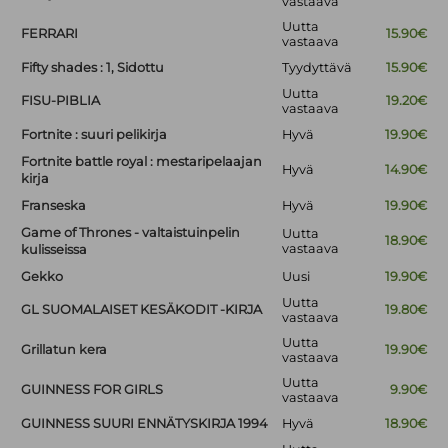
vastaava
Uutta
FERRARI
15.90€
vastaava
Fifty shades : 1, Sidottu
Tyydyttävä
15.90€
Uutta
FISU-PIBLIA
19.20€
vastaava
Fortnite : suuri pelikirja
Hyvä
19.90€
Fortnite battle royal : mestaripelaajan
Hyvä
14.90€
kirja
Franseska
Hyvä
19.90€
Game of Thrones - valtaistuinpelin
Uutta
18.90€
vastaava
kulisseissa
Gekko
Uusi
19.90€
Uutta
GL SUOMALAISET KESÄKODIT -KIRJA
19.80€
vastaava
Uutta
Grillatun kera
19.90€
vastaava
Uutta
GUINNESS FOR GIRLS
9.90€
vastaava
GUINNESS SUURI ENNÄTYSKIRJA 1994
Hyvä
18.90€