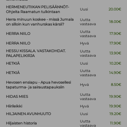
HERMENEUTIIKAN PELISÄÄNNÖT-
Uusi
20.00€
Ohjeita Raamatun tulkintaan
Herra minuun koskee - missä Jumala
Uutta
18.00€
vastaava
on silloin kun vanhurskas kärsii?
Uutta
HERRA NIILO
17.90€
vastaava
HERRA NIILO
Hyvä
17.90€
HESSU KISSALA. VASTAKOHDAT.
Uutta
13.90€
vastaava
PALAPELIKIRJA
HETKIÄ
Uusi
10.20€
Uutta
HETKIÄ
14.90€
vastaava
Hevosen ensiapu - Apua hevosellesi
Hyvä
8.50€
tapaturma- ja sairaustapauksiin
Uutta
HIDAS MIES
19.90€
vastaava
Hiirileikki
Hyvä
19.90€
HILJAINEN AVUNHUUTO
Uusi
19.20€
Uutta
Hiljaisten historia
11.90€
vastaava