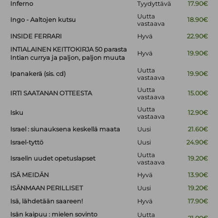
Inferno
Tyydyttävä
17.90€
Uutta
Ingo - Aaltojen kutsu
18.90€
vastaava
INSIDE FERRARI
Hyvä
22.90€
INTIALAINEN KEITTOKIRJA 50 parasta
Hyvä
19.90€
Intian currya ja paljon, paljon muuta
Uutta
Ipanakerä (sis. cd)
19.90€
vastaava
Uutta
IRTI SAATANAN OTTEESTA
15.00€
vastaava
Uutta
Isku
12.90€
vastaava
Israel : siunauksena keskellä maata
Uusi
21.60€
Israel-tyttö
Uusi
24.90€
Uutta
Israelin uudet opetuslapset
19.20€
vastaava
ISÄ MEIDÄN
Hyvä
13.90€
ISÄNMAAN PERILLISET
Uusi
19.20€
Isä, lähdetään saareen!
Hyvä
17.90€
Isän kaipuu : mielen sovinto
Uutta