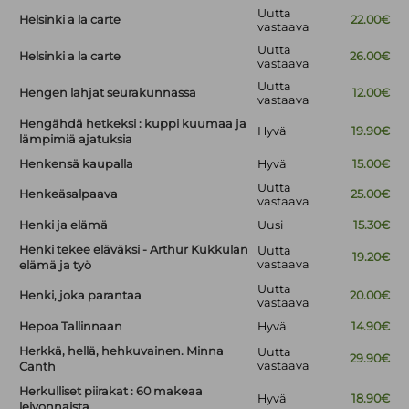
Uutta
Helsinki a la carte
22.00€
vastaava
Uutta
Helsinki a la carte
26.00€
vastaava
Uutta
Hengen lahjat seurakunnassa
12.00€
vastaava
Hengähdä hetkeksi : kuppi kuumaa ja
Hyvä
19.90€
lämpimiä ajatuksia
Henkensä kaupalla
Hyvä
15.00€
Uutta
Henkeäsalpaava
25.00€
vastaava
Henki ja elämä
Uusi
15.30€
Henki tekee eläväksi - Arthur Kukkulan
Uutta
19.20€
vastaava
elämä ja työ
Uutta
Henki, joka parantaa
20.00€
vastaava
Hepoa Tallinnaan
Hyvä
14.90€
Herkkä, hellä, hehkuvainen. Minna
Uutta
29.90€
vastaava
Canth
Herkulliset piirakat : 60 makeaa
Hyvä
18.90€
leivonnaista