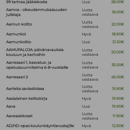
99 tarinaa jääkiekosta
Uusi
28.00€
Aamos - oikeudenmukaisuuden
Uutta
18.00€
vastaava
julistaja
Uutta
Aamun koitto
22.00€
vastaava
Aamunkoi
Hyvä
18.90€
Aamunkoitto
Uusi
21.50€
AAMUPALOJA: päivänavauksia
Uutta
20.00€
vastaava
kouluun ja kerhoihin
Aarresaari 1, kasvatus- ja
Uutta
35.00€
vastaava
opetussuunnitelma 6-8-vuotiaille
Uutta
Aarresaari 2
45.00€
vastaava
Uutta
Aarteita saviastioissa
15.90€
vastaava
Aasialainen keittokirja
Hyvä
19.90€
Aava
Uusi
19.90€
Uutta
Aaveaakkoset
11.90€
vastaava
AD/HD-opas koulunkäyntiavustajille
Hyvä
12.90€