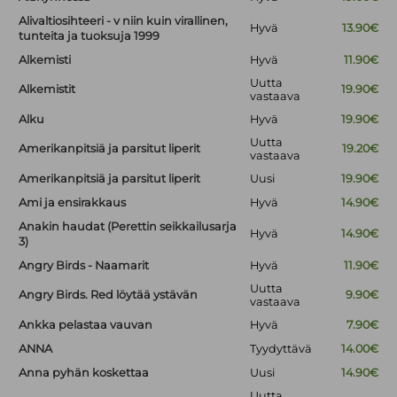
Alivaltiosihteeri - v niin kuin virallinen,
Hyvä
13.90€
tunteita ja tuoksuja 1999
Alkemisti
Hyvä
11.90€
Uutta
Alkemistit
19.90€
vastaava
Alku
Hyvä
19.90€
Uutta
Amerikanpitsiä ja parsitut liperit
19.20€
vastaava
Amerikanpitsiä ja parsitut liperit
Uusi
19.90€
Ami ja ensirakkaus
Hyvä
14.90€
Anakin haudat (Perettin seikkailusarja
Hyvä
14.90€
3)
Angry Birds - Naamarit
Hyvä
11.90€
Uutta
Angry Birds. Red löytää ystävän
9.90€
vastaava
Ankka pelastaa vauvan
Hyvä
7.90€
ANNA
Tyydyttävä
14.00€
Anna pyhän koskettaa
Uusi
14.90€
Uutta