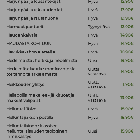
Harjunpää ja kiusantekijät
Hyvä
12.90€
Harjunpää ja rakkauden lait
Hyvä
13.90€
Harjunpää ja rautahuone
Hyvä
19.90€
Harmaat pantterit
Tyydyttävä
13.90€
Haudankaivaja
Hyvä
14.90€
HAUDASTA KOHTUUN
Hyvä
14.90€
Havukka-ahon ajattelija
Hyvä
10.90€
Hedelmäistä : herkkuja hedelmistä
Uusi
19.90€
Hedelmäsalaattia : moniravinteisia
Uutta
14.90€
vastaava
tositarinoita arkielämästä
Uutta
Heikkouden ylistys
11.90€
vastaava
Hellapoliisi makeilee - jälkiruoat ja
Uutta
19.90€
vastaava
makeat välipalat
Helluntai-Toivo
Hyvä
15.90€
Helluntaijakson postilla
Hyvä
18.90€
Helluntailainen : klassisen
helluntailaisuuden teologinen
Uusi
15.90€
ihmiskäsitys