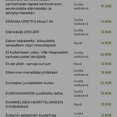
vanhempien lapset kertovat eron
Uutta
16.00€
vastaava
seurauksista elämässään ja
selviytymisestään
Uutta
ERÄMAA OPETTI 5 Moos 1-34
14.90€
vastaava
Uutta
Eränkävijä 2010-2011
12.50€
vastaava
Eskon taipaleelta : lakeudelta
Hyvä
14.90€
taivaallisen näyn toteuttajaksi
Et kuitenkaan usko : Ville Haapasalon
Uutta
22.80€
vastaava
varhaisvuodet Venäjällä
Et ole yksin : sanoja suruun
Hyvä
12.90€
Uutta
Ettemme menettäisi yhtäkään
19.50€
vastaava
Uutta
Euroopan juutalaisten kutsu
22.00€
vastaava
Uutta
EUROSANAKIRJA uudistettu laitos
19.90€
vastaava
EVANKELISEN HERÄTYSLIIKKEEN
Hyvä
12.00€
SYDÄNÄÄNIÄ
Uutta
Evelynin seitsemän kuolemaa
21.90€