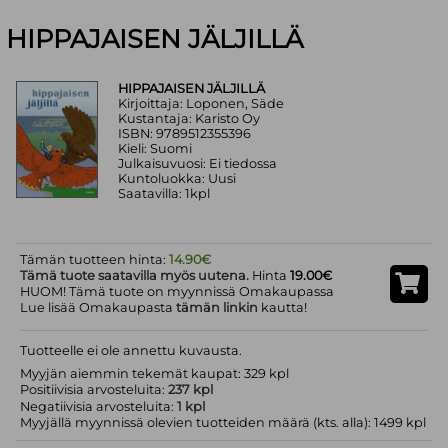
HIPPAJAISEN JÄLJILLÄ
HIPPAJAISEN JÄLJILLÄ
Kirjoittaja: Loponen, Säde
Kustantaja: Karisto Oy
ISBN: 9789512355396
Kieli: Suomi
Julkaisuvuosi: Ei tiedossa
Kuntoluokka: Uusi
Saatavilla: 1kpl
Tämän tuotteen hinta:
14.90€
Tämä tuote saatavilla myös uutena.
Hinta
19.00€
HUOM! Tämä tuote on myynnissä Omakaupassa
Lue lisää Omakaupasta
tämän linkin
kautta!
Tuotteelle ei ole annettu kuvausta.
Myyjän aiemmin tekemät kaupat: 329 kpl
Positiivisia arvosteluita:
237 kpl
Negatiivisia arvosteluita:
1 kpl
Myyjällä myynnissä olevien tuotteiden määrä (kts. alla): 1499 kpl