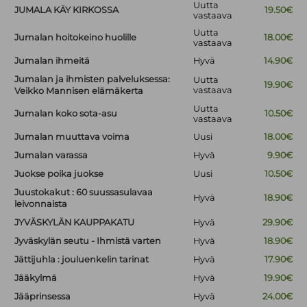
Uutta
JUMALA KÄY KIRKOSSA
19.50€
vastaava
Uutta
Jumalan hoitokeino huolille
18.00€
vastaava
Jumalan ihmeitä
Hyvä
14.90€
Jumalan ja ihmisten palveluksessa:
Uutta
19.90€
vastaava
Veikko Mannisen elämäkerta
Uutta
Jumalan koko sota-asu
10.50€
vastaava
Jumalan muuttava voima
Uusi
18.00€
Jumalan varassa
Hyvä
9.90€
Juokse poika juokse
Uusi
10.50€
Juustokakut : 60 suussasulavaa
Hyvä
18.90€
leivonnaista
JYVÄSKYLÄN KAUPPAKATU
Hyvä
29.90€
Jyväskylän seutu - Ihmistä varten
Hyvä
18.90€
Jättijuhla : jouluenkelin tarinat
Hyvä
17.90€
Jääkylmä
Hyvä
19.90€
Jääprinsessa
Hyvä
24.00€