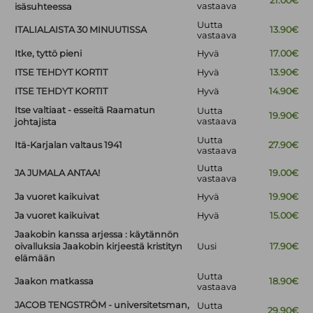
21.00€
vastaava
isäsuhteessa
Uutta
ITALIALAISTA 30 MINUUTISSA
13.90€
vastaava
Itke, tyttö pieni
Hyvä
17.00€
ITSE TEHDYT KORTIT
Hyvä
13.90€
ITSE TEHDYT KORTIT
Hyvä
14.90€
Itse valtiaat - esseitä Raamatun
Uutta
19.90€
vastaava
johtajista
Uutta
Itä-Karjalan valtaus 1941
27.90€
vastaava
Uutta
JA JUMALA ANTAA!
19.00€
vastaava
Ja vuoret kaikuivat
Hyvä
19.90€
Ja vuoret kaikuivat
Hyvä
15.00€
Jaakobin kanssa arjessa : käytännön
oivalluksia Jaakobin kirjeestä kristityn
Uusi
17.90€
elämään
Uutta
Jaakon matkassa
18.90€
vastaava
JACOB TENGSTRÖM - universitetsman,
Uutta
29.90€