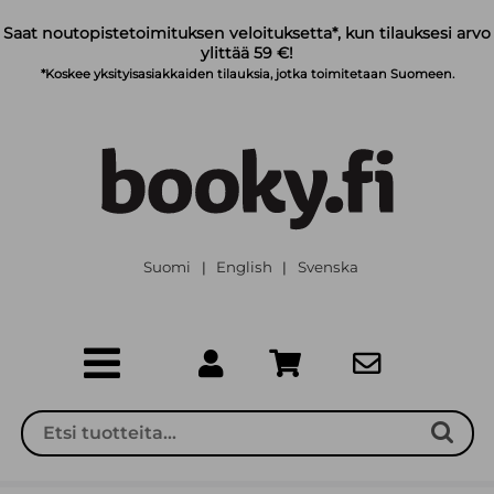
Siirry pääsisältöön
Saat noutopistetoimituksen veloituksetta*, kun tilauksesi arvo
ylittää 59 €!
*Koskee yksityisasiakkaiden tilauksia, jotka toimitetaan Suomeen.
Suomi
English
Svenska
|
|