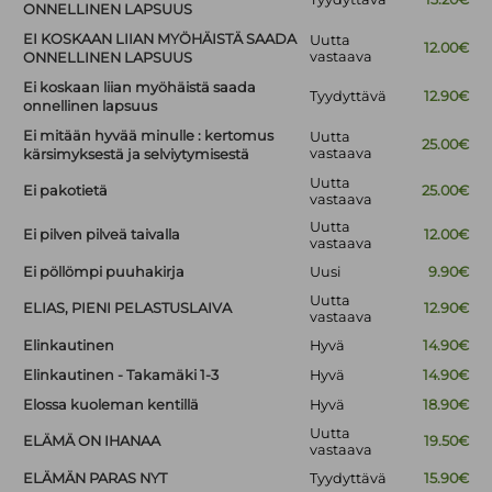
ONNELLINEN LAPSUUS
EI KOSKAAN LIIAN MYÖHÄISTÄ SAADA
Uutta
12.00€
vastaava
ONNELLINEN LAPSUUS
Ei koskaan liian myöhäistä saada
Tyydyttävä
12.90€
onnellinen lapsuus
Ei mitään hyvää minulle : kertomus
Uutta
25.00€
vastaava
kärsimyksestä ja selviytymisestä
Uutta
Ei pakotietä
25.00€
vastaava
Uutta
Ei pilven pilveä taivalla
12.00€
vastaava
Ei pöllömpi puuhakirja
Uusi
9.90€
Uutta
ELIAS, PIENI PELASTUSLAIVA
12.90€
vastaava
Elinkautinen
Hyvä
14.90€
Elinkautinen - Takamäki 1-3
Hyvä
14.90€
Elossa kuoleman kentillä
Hyvä
18.90€
Uutta
ELÄMÄ ON IHANAA
19.50€
vastaava
ELÄMÄN PARAS NYT
Tyydyttävä
15.90€