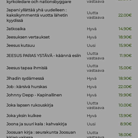
vastaava
kyrkoledare och nationsbyggare
Japani yllättää yhä uudelleen :
Uutta
kaksikymmentä vuotta lähetin
22.00€
vastaava
kyydissä
Jatkoaika
Hyvä
14.90€
Jeesuksen vertaukset
Hyvä
18.90€
Jeesus kutsuu
Uusi
15.90€
Uutta
JEESUS PARAS YSTÄVÄ - käännä esiin
11.90€
vastaava
Uutta
Jeesus tapaa ihmisiä
15.00€
vastaava
Jihadin sydämessä
Hyvä
18.90€
Job : kärsivä hurskas
Hyvä
22.00€
Johnny Depp - Kapinallinen
Hyvä
19.90€
Uutta
Joka lapsen rukouskirja
10.00€
vastaava
Joka yksin kulkee
Hyvä
13.90€
Joona ja suuri kala : kahvakirja
Uusi
8.90€
Joosuan kirja : seurakunta Joosuan
Uutta
18.00€
vastaava
kirjan valossa