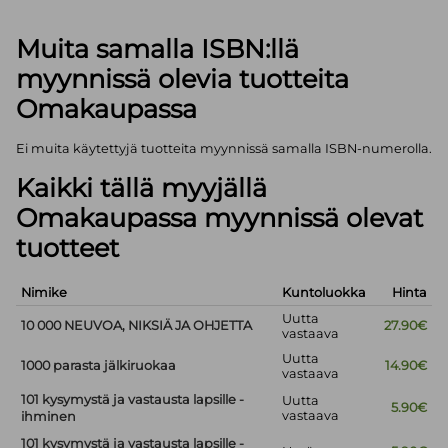
Muita samalla ISBN:llä
myynnissä olevia tuotteita
Omakaupassa
Ei muita käytettyjä tuotteita myynnissä samalla ISBN-numerolla.
Kaikki tällä myyjällä
Omakaupassa myynnissä olevat
tuotteet
Nimike
Kuntoluokka
Hinta
Uutta
10 000 NEUVOA, NIKSIÄ JA OHJETTA
27.90€
vastaava
Uutta
1000 parasta jälkiruokaa
14.90€
vastaava
101 kysymystä ja vastausta lapsille -
Uutta
5.90€
vastaava
ihminen
101 kysymystä ja vastausta lapsille -