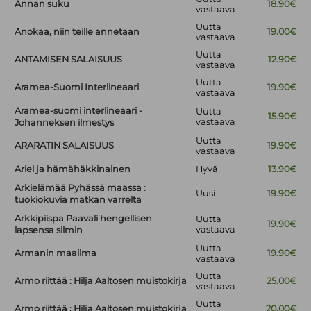
Annan suku
18.90€
vastaava
Uutta
Anokaa, niin teille annetaan
19.00€
vastaava
Uutta
ANTAMISEN SALAISUUS
12.90€
vastaava
Uutta
Aramea-Suomi Interlineaari
19.90€
vastaava
Aramea-suomi interlineaari -
Uutta
15.90€
vastaava
Johanneksen ilmestys
Uutta
ARARATIN SALAISUUS
19.90€
vastaava
Ariel ja hämähäkkinainen
Hyvä
13.90€
Arkielämää Pyhässä maassa :
Uusi
19.90€
tuokiokuvia matkan varrelta
Arkkipiispa Paavali hengellisen
Uutta
19.90€
vastaava
lapsensa silmin
Uutta
Armanin maailma
19.90€
vastaava
Uutta
Armo riittää : Hilja Aaltosen muistokirja
25.00€
vastaava
Uutta
Armo riittää : Hilja Aaltosen muistokirja
20.00€