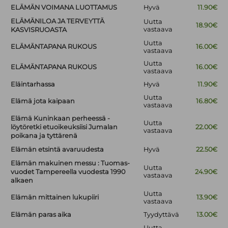
ELÄMÄN VOIMANA LUOTTAMUS
Hyvä
11.90€
ELÄMÄNILOA JA TERVEYTTÄ
Uutta
18.90€
vastaava
KASVISRUOASTA
Uutta
ELÄMÄNTAPANA RUKOUS
16.00€
vastaava
Uutta
ELÄMÄNTAPANA RUKOUS
16.00€
vastaava
Eläintarhassa
Hyvä
11.90€
Uutta
Elämä jota kaipaan
16.80€
vastaava
Elämä Kuninkaan perheessä -
Uutta
löytöretki etuoikeuksiisi Jumalan
22.00€
vastaava
poikana ja tyttärenä
Elämän etsintä avaruudesta
Hyvä
22.50€
Elämän makuinen messu : Tuomas-
Uutta
vuodet Tampereella vuodesta 1990
24.90€
vastaava
alkaen
Uutta
Elämän mittainen lukupiiri
13.90€
vastaava
Elämän paras aika
Tyydyttävä
13.00€
Uutta