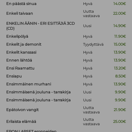
En päästä sinua
Hyvä
14.00€
Uutta
Enkeli taivaan
22.00€
vastaava
ENKELIN ÄÄNIN - ERI ESITTÄJIÄ 3CD
Uusi
14.90€
(CD)
Enkelipölyä
Hyvä
11.90€
Enkelit ja demonit
Tyydyttävä
15.00€
Enkelit kanssasi
Hyvä
13.90€
Ennen lähtöä
Hyvä
13.90€
Ensi Raamattu
Hyvä
13.20€
Ensiapu
Hyvä
8.50€
Ensimmäinen murhani
Hyvä
13.90€
Ensimmäisenä jouluna - tarrakirja
Uusi
9.90€
Ensimmäisenä jouluna - tarrakirja
Uusi
9.90€
Uutta
Epätoivon vangit
21.90€
vastaava
Uutta
Erilaista elämää
25.00€
vastaava
ERON LAPSET eronneiden