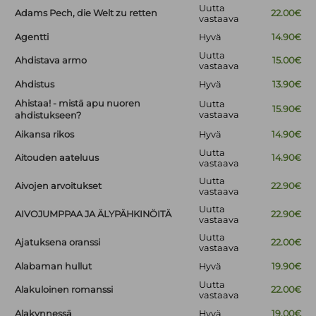
Uutta
Adams Pech, die Welt zu retten
22.00€
vastaava
Agentti
Hyvä
14.90€
Uutta
Ahdistava armo
15.00€
vastaava
Ahdistus
Hyvä
13.90€
Ahistaa! - mistä apu nuoren
Uutta
15.90€
vastaava
ahdistukseen?
Aikansa rikos
Hyvä
14.90€
Uutta
Aitouden aateluus
14.90€
vastaava
Uutta
Aivojen arvoitukset
22.90€
vastaava
Uutta
AIVOJUMPPAA JA ÄLYPÄHKINÖITÄ
22.90€
vastaava
Uutta
Ajatuksena oranssi
22.00€
vastaava
Alabaman hullut
Hyvä
19.90€
Uutta
Alakuloinen romanssi
22.00€
vastaava
Alakynnessä
Hyvä
19.00€