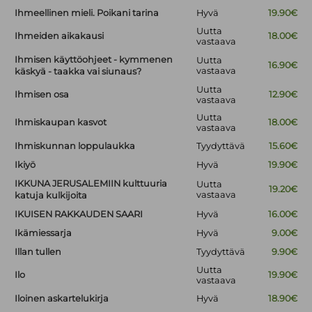
Ihmeellinen mieli. Poikani tarina
Hyvä
19.90€
Uutta
Ihmeiden aikakausi
18.00€
vastaava
Ihmisen käyttöohjeet - kymmenen
Uutta
16.90€
vastaava
käskyä - taakka vai siunaus?
Uutta
Ihmisen osa
12.90€
vastaava
Uutta
Ihmiskaupan kasvot
18.00€
vastaava
Ihmiskunnan loppulaukka
Tyydyttävä
15.60€
Ikiyö
Hyvä
19.90€
IKKUNA JERUSALEMIIN kulttuuria
Uutta
19.20€
vastaava
katuja kulkijoita
IKUISEN RAKKAUDEN SAARI
Hyvä
16.00€
Ikämiessarja
Hyvä
9.00€
Illan tullen
Tyydyttävä
9.90€
Uutta
Ilo
19.90€
vastaava
Iloinen askartelukirja
Hyvä
18.90€