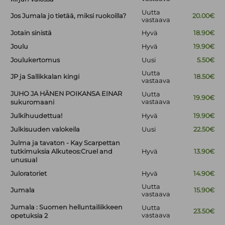
Uutta
Jos Jumala jo tietää, miksi ruokoilla?
20.00€
vastaava
Jotain sinistä
Hyvä
18.90€
Joulu
Hyvä
19.90€
Joulukertomus
Uusi
5.50€
Uutta
JP ja Sallikkalan kingi
18.50€
vastaava
JUHO JA HÄNEN POIKANSA EINAR
Uutta
19.90€
vastaava
sukuromaani
Julkihuudettua!
Hyvä
19.90€
Julkisuuden valokeila
Uusi
22.50€
Julma ja tavaton - Kay Scarpettan
tutkimuksia Alkuteos:Cruel and
Hyvä
13.90€
unusual
Juloratoriet
Hyvä
14.90€
Uutta
Jumala
15.90€
vastaava
Jumala : Suomen helluntailiikkeen
Uutta
23.50€
vastaava
opetuksia 2