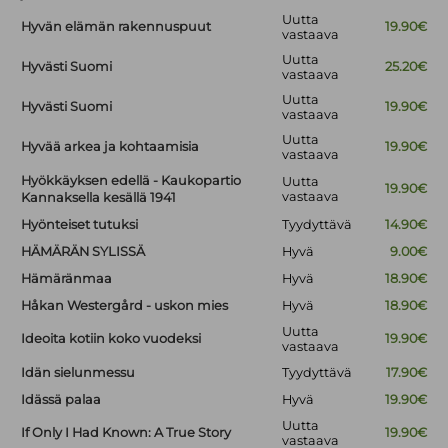
Uutta
Hyvän elämän rakennuspuut
19.90€
vastaava
Uutta
Hyvästi Suomi
25.20€
vastaava
Uutta
Hyvästi Suomi
19.90€
vastaava
Uutta
Hyvää arkea ja kohtaamisia
19.90€
vastaava
Hyökkäyksen edellä - Kaukopartio
Uutta
19.90€
vastaava
Kannaksella kesällä 1941
Hyönteiset tutuksi
Tyydyttävä
14.90€
HÄMÄRÄN SYLISSÄ
Hyvä
9.00€
Hämäränmaa
Hyvä
18.90€
Håkan Westergård - uskon mies
Hyvä
18.90€
Uutta
Ideoita kotiin koko vuodeksi
19.90€
vastaava
Idän sielunmessu
Tyydyttävä
17.90€
Idässä palaa
Hyvä
19.90€
Uutta
If Only I Had Known: A True Story
19.90€
vastaava