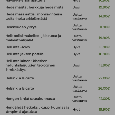
Havukka-ahon ajattelija
Hyvä
10.90€
Hedelmäistä : herkkuja hedelmistä
Uusi
19.90€
Hedelmäsalaattia : moniravinteisia
Uutta
14.90€
vastaava
tositarinoita arkielämästä
Uutta
Heikkouden ylistys
11.90€
vastaava
Hellapoliisi makeilee - jälkiruoat ja
Uutta
19.90€
vastaava
makeat välipalat
Helluntai-Toivo
Hyvä
15.90€
Helluntaijakson postilla
Hyvä
18.90€
Helluntailainen : klassisen
helluntailaisuuden teologinen
Uusi
15.90€
ihmiskäsitys
Uutta
Helsinki a la carte
22.00€
vastaava
Uutta
Helsinki a la carte
26.00€
vastaava
Uutta
Hengen lahjat seurakunnassa
12.00€
vastaava
Hengähdä hetkeksi : kuppi kuumaa ja
Hyvä
19.90€
lämpimiä ajatuksia