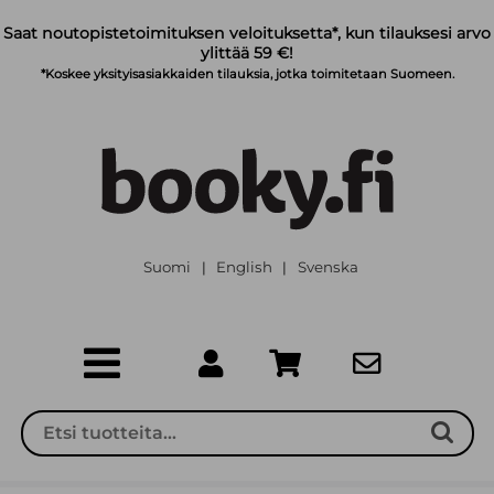
Siirry pääsisältöön
Saat noutopistetoimituksen veloituksetta*, kun tilauksesi arvo
ylittää 59 €!
*Koskee yksityisasiakkaiden tilauksia, jotka toimitetaan Suomeen.
Suomi
English
Svenska
|
|