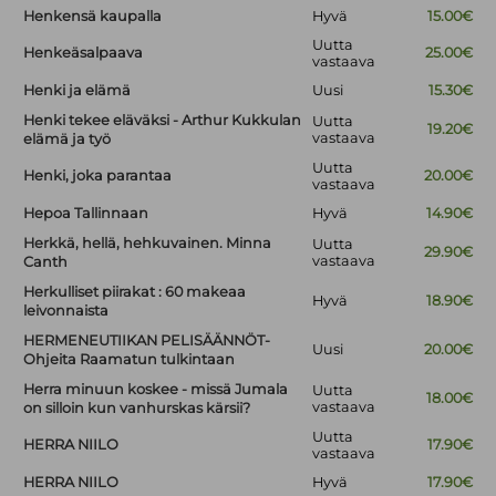
Henkensä kaupalla
Hyvä
15.00€
Uutta
Henkeäsalpaava
25.00€
vastaava
Henki ja elämä
Uusi
15.30€
Henki tekee eläväksi - Arthur Kukkulan
Uutta
19.20€
vastaava
elämä ja työ
Uutta
Henki, joka parantaa
20.00€
vastaava
Hepoa Tallinnaan
Hyvä
14.90€
Herkkä, hellä, hehkuvainen. Minna
Uutta
29.90€
vastaava
Canth
Herkulliset piirakat : 60 makeaa
Hyvä
18.90€
leivonnaista
HERMENEUTIIKAN PELISÄÄNNÖT-
Uusi
20.00€
Ohjeita Raamatun tulkintaan
Herra minuun koskee - missä Jumala
Uutta
18.00€
vastaava
on silloin kun vanhurskas kärsii?
Uutta
HERRA NIILO
17.90€
vastaava
HERRA NIILO
Hyvä
17.90€