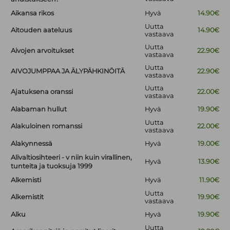
Aikansa rikos
Hyvä
14.90€
Uutta
Aitouden aateluus
14.90€
vastaava
Uutta
Aivojen arvoitukset
22.90€
vastaava
Uutta
AIVOJUMPPAA JA ÄLYPÄHKINÖITÄ
22.90€
vastaava
Uutta
Ajatuksena oranssi
22.00€
vastaava
Alabaman hullut
Hyvä
19.90€
Uutta
Alakuloinen romanssi
22.00€
vastaava
Alakynnessä
Hyvä
19.00€
Alivaltiosihteeri - v niin kuin virallinen,
Hyvä
13.90€
tunteita ja tuoksuja 1999
Alkemisti
Hyvä
11.90€
Uutta
Alkemistit
19.90€
vastaava
Alku
Hyvä
19.90€
Uutta