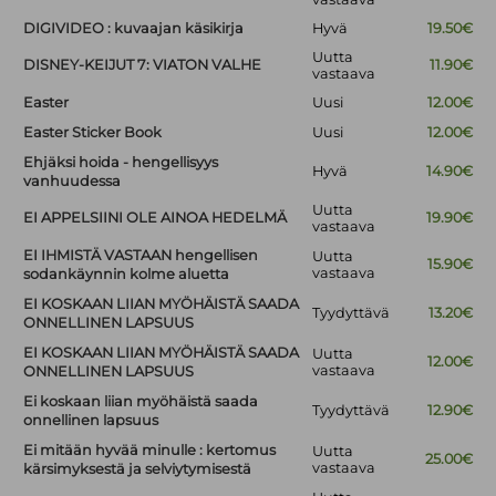
DIGIVIDEO : kuvaajan käsikirja
Hyvä
19.50€
Uutta
DISNEY-KEIJUT 7: VIATON VALHE
11.90€
vastaava
Easter
Uusi
12.00€
Easter Sticker Book
Uusi
12.00€
Ehjäksi hoida - hengellisyys
Hyvä
14.90€
vanhuudessa
Uutta
EI APPELSIINI OLE AINOA HEDELMÄ
19.90€
vastaava
EI IHMISTÄ VASTAAN hengellisen
Uutta
15.90€
vastaava
sodankäynnin kolme aluetta
EI KOSKAAN LIIAN MYÖHÄISTÄ SAADA
Tyydyttävä
13.20€
ONNELLINEN LAPSUUS
EI KOSKAAN LIIAN MYÖHÄISTÄ SAADA
Uutta
12.00€
vastaava
ONNELLINEN LAPSUUS
Ei koskaan liian myöhäistä saada
Tyydyttävä
12.90€
onnellinen lapsuus
Ei mitään hyvää minulle : kertomus
Uutta
25.00€
vastaava
kärsimyksestä ja selviytymisestä