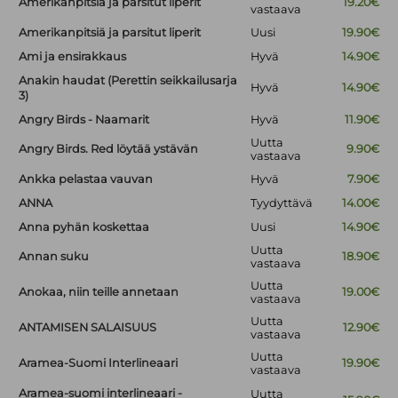
Amerikanpitsiä ja parsitut liperit
19.20€
vastaava
Amerikanpitsiä ja parsitut liperit
Uusi
19.90€
Ami ja ensirakkaus
Hyvä
14.90€
Anakin haudat (Perettin seikkailusarja
Hyvä
14.90€
3)
Angry Birds - Naamarit
Hyvä
11.90€
Uutta
Angry Birds. Red löytää ystävän
9.90€
vastaava
Ankka pelastaa vauvan
Hyvä
7.90€
ANNA
Tyydyttävä
14.00€
Anna pyhän koskettaa
Uusi
14.90€
Uutta
Annan suku
18.90€
vastaava
Uutta
Anokaa, niin teille annetaan
19.00€
vastaava
Uutta
ANTAMISEN SALAISUUS
12.90€
vastaava
Uutta
Aramea-Suomi Interlineaari
19.90€
vastaava
Aramea-suomi interlineaari -
Uutta