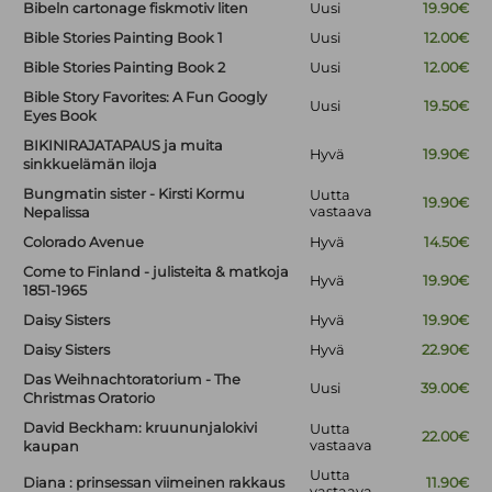
Bibeln cartonage fiskmotiv liten
Uusi
19.90€
Bible Stories Painting Book 1
Uusi
12.00€
Bible Stories Painting Book 2
Uusi
12.00€
Bible Story Favorites: A Fun Googly
Uusi
19.50€
Eyes Book
BIKINIRAJATAPAUS ja muita
Hyvä
19.90€
sinkkuelämän iloja
Bungmatin sister - Kirsti Kormu
Uutta
19.90€
vastaava
Nepalissa
Colorado Avenue
Hyvä
14.50€
Come to Finland - julisteita & matkoja
Hyvä
19.90€
1851-1965
Daisy Sisters
Hyvä
19.90€
Daisy Sisters
Hyvä
22.90€
Das Weihnachtoratorium - The
Uusi
39.00€
Christmas Oratorio
David Beckham: kruununjalokivi
Uutta
22.00€
vastaava
kaupan
Uutta
Diana : prinsessan viimeinen rakkaus
11.90€
vastaava