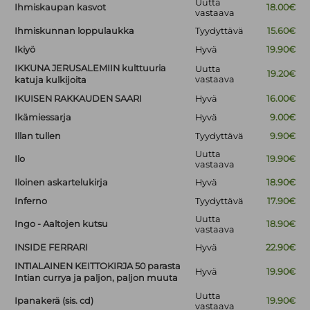
Uutta
Ihmiskaupan kasvot
18.00€
vastaava
Ihmiskunnan loppulaukka
Tyydyttävä
15.60€
Ikiyö
Hyvä
19.90€
IKKUNA JERUSALEMIIN kulttuuria
Uutta
19.20€
vastaava
katuja kulkijoita
IKUISEN RAKKAUDEN SAARI
Hyvä
16.00€
Ikämiessarja
Hyvä
9.00€
Illan tullen
Tyydyttävä
9.90€
Uutta
Ilo
19.90€
vastaava
Iloinen askartelukirja
Hyvä
18.90€
Inferno
Tyydyttävä
17.90€
Uutta
Ingo - Aaltojen kutsu
18.90€
vastaava
INSIDE FERRARI
Hyvä
22.90€
INTIALAINEN KEITTOKIRJA 50 parasta
Hyvä
19.90€
Intian currya ja paljon, paljon muuta
Uutta
Ipanakerä (sis. cd)
19.90€
vastaava