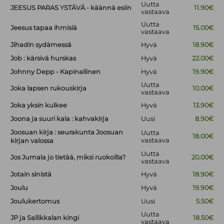
Uutta
JEESUS PARAS YSTÄVÄ - käännä esiin
11.90€
vastaava
Uutta
Jeesus tapaa ihmisiä
15.00€
vastaava
Jihadin sydämessä
Hyvä
18.90€
Job : kärsivä hurskas
Hyvä
22.00€
Johnny Depp - Kapinallinen
Hyvä
19.90€
Uutta
Joka lapsen rukouskirja
10.00€
vastaava
Joka yksin kulkee
Hyvä
13.90€
Joona ja suuri kala : kahvakirja
Uusi
8.90€
Joosuan kirja : seurakunta Joosuan
Uutta
18.00€
vastaava
kirjan valossa
Uutta
Jos Jumala jo tietää, miksi ruokoilla?
20.00€
vastaava
Jotain sinistä
Hyvä
18.90€
Joulu
Hyvä
19.90€
Joulukertomus
Uusi
5.50€
Uutta
JP ja Sallikkalan kingi
18.50€
vastaava