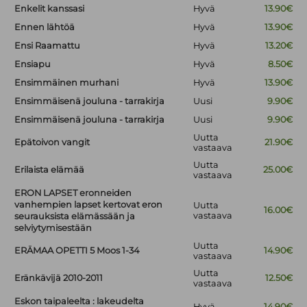
Enkelit kanssasi
Hyvä
13.90€
Ennen lähtöä
Hyvä
13.90€
Ensi Raamattu
Hyvä
13.20€
Ensiapu
Hyvä
8.50€
Ensimmäinen murhani
Hyvä
13.90€
Ensimmäisenä jouluna - tarrakirja
Uusi
9.90€
Ensimmäisenä jouluna - tarrakirja
Uusi
9.90€
Uutta
Epätoivon vangit
21.90€
vastaava
Uutta
Erilaista elämää
25.00€
vastaava
ERON LAPSET eronneiden
vanhempien lapset kertovat eron
Uutta
16.00€
vastaava
seurauksista elämässään ja
selviytymisestään
Uutta
ERÄMAA OPETTI 5 Moos 1-34
14.90€
vastaava
Uutta
Eränkävijä 2010-2011
12.50€
vastaava
Eskon taipaleelta : lakeudelta
Hyvä
14.90€