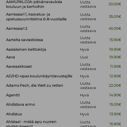
AAMUPALOJA: päivänavauksia
Uutta
20.00€
vastaava
kouluun ja kerhoihin
Aarresaari 1, kasvatus- ja
Uutta
35.00€
vastaava
opetussuunnitelma 6-8-vuotiaille
Uutta
Aarresaari 2
45.00€
vastaava
Uutta
Aarteita saviastioissa
15.90€
vastaava
Aasialainen keittokirja
Hyvä
19.90€
Aava
Uusi
19.90€
Uutta
Aaveaakkoset
11.90€
vastaava
AD/HD-opas koulunkäyntiavustajille
Hyvä
12.90€
Uutta
Adams Pech, die Welt zu retten
22.00€
vastaava
Agentti
Hyvä
14.90€
Uutta
Ahdistava armo
15.00€
vastaava
Ahdistus
Hyvä
13.90€
Ahistaa! - mistä apu nuoren
Uutta
15.90€
vastaava
ahdistukseen?