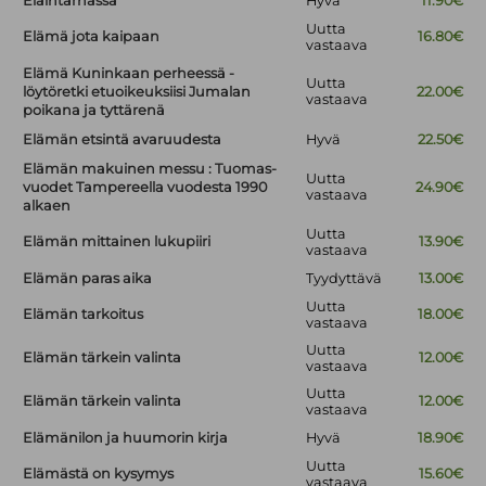
Eläintarhassa
Hyvä
11.90€
Uutta
Elämä jota kaipaan
16.80€
vastaava
Elämä Kuninkaan perheessä -
Uutta
löytöretki etuoikeuksiisi Jumalan
22.00€
vastaava
poikana ja tyttärenä
Elämän etsintä avaruudesta
Hyvä
22.50€
Elämän makuinen messu : Tuomas-
Uutta
vuodet Tampereella vuodesta 1990
24.90€
vastaava
alkaen
Uutta
Elämän mittainen lukupiiri
13.90€
vastaava
Elämän paras aika
Tyydyttävä
13.00€
Uutta
Elämän tarkoitus
18.00€
vastaava
Uutta
Elämän tärkein valinta
12.00€
vastaava
Uutta
Elämän tärkein valinta
12.00€
vastaava
Elämänilon ja huumorin kirja
Hyvä
18.90€
Uutta
Elämästä on kysymys
15.60€
vastaava