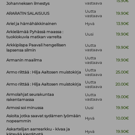
15.90€
vastaava
Johanneksen ilmestys
Uutta
ARARATIN SALAISUUS
19.90€
vastaava
Ariel ja hämähäkkinainen
Hyvä
13.90€
Arkielämää Pyhässä maassa :
Uusi
19.90€
tuokiokuvia matkan varrelta
Arkkipiispa Paavali hengellisen
Uutta
19.90€
vastaava
lapsensa silmin
Uutta
Armanin maailma
19.90€
vastaava
Uutta
Armo riittää : Hilja Aaltosen muistokirja
25.00€
vastaava
Uutta
Armo riittää : Hilja Aaltosen muistokirja
20.00€
vastaava
Armolahjat seurakuntaa
Uutta
19.00€
vastaava
rakentamassa
Armosi soi minussa
Uusi
19.90€
Asioita jotka saavat sydämen lyömään
Hyvä
10.00€
nopeammin
Askartelijan aarrearkku - kivaa ja
Hyvä
19.90€
kätevää kierrätystä