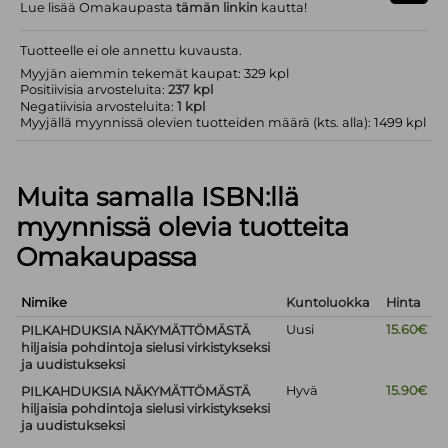
Lue lisää Omakaupasta
tämän linkin
kautta!
Tuotteelle ei ole annettu kuvausta.
Myyjän aiemmin tekemät kaupat: 329 kpl
Positiivisia arvosteluita:
237 kpl
Negatiivisia arvosteluita:
1 kpl
Myyjällä myynnissä olevien tuotteiden määrä (kts. alla): 1499 kpl
Muita samalla ISBN:llä
myynnissä olevia tuotteita
Omakaupassa
Nimike
Kuntoluokka
Hinta
Uusi
15.60€
PILKAHDUKSIA NÄKYMÄTTÖMÄSTÄ
hiljaisia pohdintoja sielusi virkistykseksi
ja uudistukseksi
Hyvä
15.90€
PILKAHDUKSIA NÄKYMÄTTÖMÄSTÄ
hiljaisia pohdintoja sielusi virkistykseksi
ja uudistukseksi