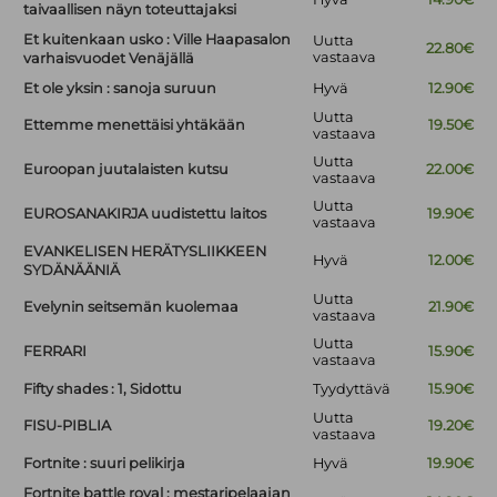
taivaallisen näyn toteuttajaksi
Et kuitenkaan usko : Ville Haapasalon
Uutta
22.80€
vastaava
varhaisvuodet Venäjällä
Et ole yksin : sanoja suruun
Hyvä
12.90€
Uutta
Ettemme menettäisi yhtäkään
19.50€
vastaava
Uutta
Euroopan juutalaisten kutsu
22.00€
vastaava
Uutta
EUROSANAKIRJA uudistettu laitos
19.90€
vastaava
EVANKELISEN HERÄTYSLIIKKEEN
Hyvä
12.00€
SYDÄNÄÄNIÄ
Uutta
Evelynin seitsemän kuolemaa
21.90€
vastaava
Uutta
FERRARI
15.90€
vastaava
Fifty shades : 1, Sidottu
Tyydyttävä
15.90€
Uutta
FISU-PIBLIA
19.20€
vastaava
Fortnite : suuri pelikirja
Hyvä
19.90€
Fortnite battle royal : mestaripelaajan