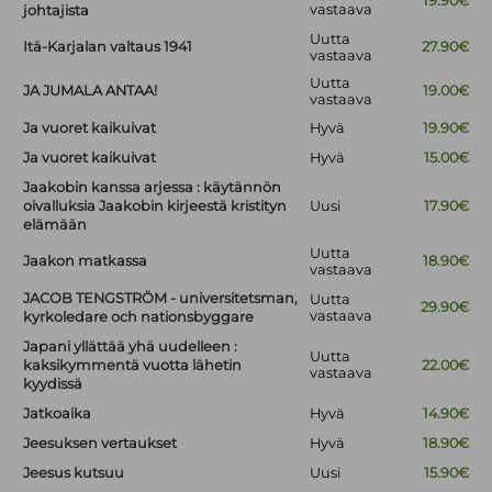
19.90€
vastaava
johtajista
Uutta
Itä-Karjalan valtaus 1941
27.90€
vastaava
Uutta
JA JUMALA ANTAA!
19.00€
vastaava
Ja vuoret kaikuivat
Hyvä
19.90€
Ja vuoret kaikuivat
Hyvä
15.00€
Jaakobin kanssa arjessa : käytännön
oivalluksia Jaakobin kirjeestä kristityn
Uusi
17.90€
elämään
Uutta
Jaakon matkassa
18.90€
vastaava
JACOB TENGSTRÖM - universitetsman,
Uutta
29.90€
vastaava
kyrkoledare och nationsbyggare
Japani yllättää yhä uudelleen :
Uutta
kaksikymmentä vuotta lähetin
22.00€
vastaava
kyydissä
Jatkoaika
Hyvä
14.90€
Jeesuksen vertaukset
Hyvä
18.90€
Jeesus kutsuu
Uusi
15.90€