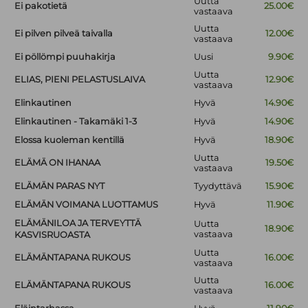
Uutta
Ei pakotietä
25.00€
vastaava
Uutta
Ei pilven pilveä taivalla
12.00€
vastaava
Ei pöllömpi puuhakirja
Uusi
9.90€
Uutta
ELIAS, PIENI PELASTUSLAIVA
12.90€
vastaava
Elinkautinen
Hyvä
14.90€
Elinkautinen - Takamäki 1-3
Hyvä
14.90€
Elossa kuoleman kentillä
Hyvä
18.90€
Uutta
ELÄMÄ ON IHANAA
19.50€
vastaava
ELÄMÄN PARAS NYT
Tyydyttävä
15.90€
ELÄMÄN VOIMANA LUOTTAMUS
Hyvä
11.90€
ELÄMÄNILOA JA TERVEYTTÄ
Uutta
18.90€
vastaava
KASVISRUOASTA
Uutta
ELÄMÄNTAPANA RUKOUS
16.00€
vastaava
Uutta
ELÄMÄNTAPANA RUKOUS
16.00€
vastaava