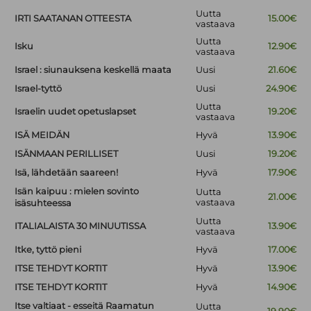
Uutta
IRTI SAATANAN OTTEESTA
15.00€
vastaava
Uutta
Isku
12.90€
vastaava
Israel : siunauksena keskellä maata
Uusi
21.60€
Israel-tyttö
Uusi
24.90€
Uutta
Israelin uudet opetuslapset
19.20€
vastaava
ISÄ MEIDÄN
Hyvä
13.90€
ISÄNMAAN PERILLISET
Uusi
19.20€
Isä, lähdetään saareen!
Hyvä
17.90€
Isän kaipuu : mielen sovinto
Uutta
21.00€
vastaava
isäsuhteessa
Uutta
ITALIALAISTA 30 MINUUTISSA
13.90€
vastaava
Itke, tyttö pieni
Hyvä
17.00€
ITSE TEHDYT KORTIT
Hyvä
13.90€
ITSE TEHDYT KORTIT
Hyvä
14.90€
Itse valtiaat - esseitä Raamatun
Uutta