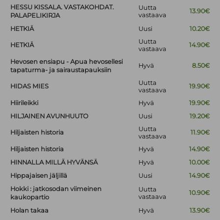
HESSU KISSALA. VASTAKOHDAT.
Uutta
13.90€
vastaava
PALAPELIKIRJA
HETKIÄ
Uusi
10.20€
Uutta
HETKIÄ
14.90€
vastaava
Hevosen ensiapu - Apua hevosellesi
Hyvä
8.50€
tapaturma- ja sairaustapauksiin
Uutta
HIDAS MIES
19.90€
vastaava
Hiirileikki
Hyvä
19.90€
HILJAINEN AVUNHUUTO
Uusi
19.20€
Uutta
Hiljaisten historia
11.90€
vastaava
Hiljaisten historia
Hyvä
14.90€
HINNALLA MILLÄ HYVÄNSÄ
Hyvä
10.00€
Hippajaisen jäljillä
Uusi
14.90€
Hokki : jatkosodan viimeinen
Uutta
10.90€
vastaava
kaukopartio
Holan takaa
Hyvä
13.90€