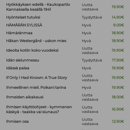
Hyökkäyksen edellä - Kaukopartio
Uutta
19.90€
vastaava
Kannaksella kesällä 1941
Hyönteiset tutuksi
Tyydyttävä
14.90€
HÄMÄRÄN SYLISSÄ
Hyvä
9.00€
Hämäränmaa
Hyvä
18.90€
Håkan Westergård - uskon mies
Hyvä
18.90€
Uutta
Ideoita kotiin koko vuodeksi
19.90€
vastaava
Idän sielunmessu
Tyydyttävä
17.90€
Idässä palaa
Hyvä
19.90€
Uutta
If Only I Had Known: A True Story
19.90€
vastaava
Ihmeellinen mieli. Poikani tarina
Hyvä
19.90€
Uutta
Ihmeiden aikakausi
18.00€
vastaava
Ihmisen käyttöohjeet - kymmenen
Uutta
16.90€
vastaava
käskyä - taakka vai siunaus?
Uutta
Ihmisen osa
12.90€
vastaava