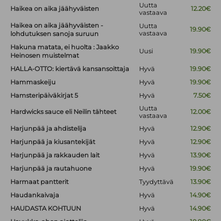
Uutta
Haikea on aika jäähyväisten
12.20€
vastaava
Haikea on aika jäähyväisten -
Uutta
19.90€
vastaava
lohdutuksen sanoja suruun
Hakuna matata, ei huolta : Jaakko
Uusi
19.90€
Heinosen muistelmat
HALLA-OTTO: kiertävä kansansoittaja
Hyvä
19.90€
Hammaskeiju
Hyvä
19.90€
Hamsteripäiväkirjat 5
Hyvä
7.50€
Uutta
Hardwicks sauce eli Neilin tähteet
12.00€
vastaava
Harjunpää ja ahdistelija
Hyvä
12.90€
Harjunpää ja kiusantekijät
Hyvä
12.90€
Harjunpää ja rakkauden lait
Hyvä
13.90€
Harjunpää ja rautahuone
Hyvä
19.90€
Harmaat pantterit
Tyydyttävä
13.90€
Haudankaivaja
Hyvä
14.90€
HAUDASTA KOHTUUN
Hyvä
14.90€