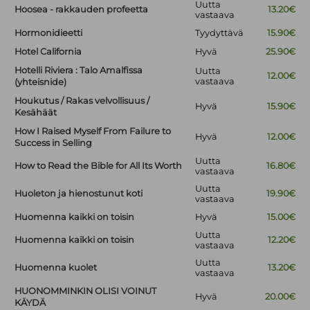
Uutta
Hoosea - rakkauden profeetta
13.20€
vastaava
Hormonidieetti
Tyydyttävä
15.90€
Hotel California
Hyvä
25.90€
Hotelli Riviera : Talo Amalfissa
Uutta
12.00€
vastaava
(yhteisnide)
Houkutus / Rakas velvollisuus /
Hyvä
15.90€
Kesähäät
How I Raised Myself From Failure to
Hyvä
12.00€
Success in Selling
Uutta
How to Read the Bible for All Its Worth
16.80€
vastaava
Uutta
Huoleton ja hienostunut koti
19.90€
vastaava
Huomenna kaikki on toisin
Hyvä
15.00€
Uutta
Huomenna kaikki on toisin
12.20€
vastaava
Uutta
Huomenna kuolet
13.20€
vastaava
HUONOMMINKIN OLISI VOINUT
Hyvä
20.00€
KÄYDÄ