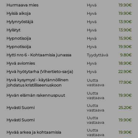
Hurmaava mies
Hyvä
19.90€
Hyisiä aikoja
Hyvä
19.90€
Hylynryöstäjä
Hyvä
13.90€
Hylätyt
Hyvä
13.90€
Hypnotisoija
Hyvä
15.90€
Hypnotisoija
Hyvä
19.90€
Hytti nro 6 - Kohtaamisia junassa
Tyydyttävä
9.80€
Hyvä aviomies
Hyvä
18.90€
Hyvä hyötytarha (Vihertieto-sarja)
Hyvä
22.90€
Hyvä kysymys! - käytännöllinen
Uutta
17.90€
vastaava
johdatus kristilliseenuskoon
Uutta
Hyvän elämän rakennuspuut
19.90€
vastaava
Uutta
Hyvästi Suomi
25.20€
vastaava
Uutta
Hyvästi Suomi
19.90€
vastaava
Uutta
Hyvää arkea ja kohtaamisia
19.90€
vastaava