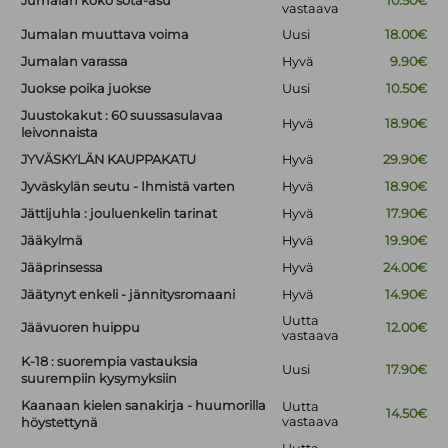
Jumalan koko sota-asu
10.50€
vastaava
Jumalan muuttava voima
Uusi
18.00€
Jumalan varassa
Hyvä
9.90€
Juokse poika juokse
Uusi
10.50€
Juustokakut : 60 suussasulavaa
Hyvä
18.90€
leivonnaista
JYVÄSKYLÄN KAUPPAKATU
Hyvä
29.90€
Jyväskylän seutu - Ihmistä varten
Hyvä
18.90€
Jättijuhla : jouluenkelin tarinat
Hyvä
17.90€
Jääkylmä
Hyvä
19.90€
Jääprinsessa
Hyvä
24.00€
Jäätynyt enkeli - jännitysromaani
Hyvä
14.90€
Uutta
Jäävuoren huippu
12.00€
vastaava
K-18 : suorempia vastauksia
Uusi
17.90€
suurempiin kysymyksiin
Kaanaan kielen sanakirja - huumorilla
Uutta
14.50€
vastaava
höystettynä