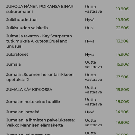
JUHO JA HÄNEN POIKANSA EINAR
Uutta
19.90€
vastaava
sukuromaani
Julkihuudettua!
Hyvä
19.90€
Julkisuuden valokeila
Uusi
22.50€
Julma ja tavaton - Kay Scarpettan
tutkimuksia Alkuteos:Cruel and
Hyvä
13.90€
unusual
Juloratoriet
Hyvä
14.90€
Uutta
Jumala
15.90€
vastaava
Jumala : Suomen helluntailiikkeen
Uutta
23.50€
vastaava
opetuksia 2
Uutta
JUMALA KÄY KIRKOSSA
19.50€
vastaava
Uutta
Jumalan hoitokeino huolille
18.00€
vastaava
Jumalan ihmeitä
Hyvä
14.90€
Jumalan ja ihmisten palveluksessa:
Uutta
19.90€
vastaava
Veikko Mannisen elämäkerta
Uutta