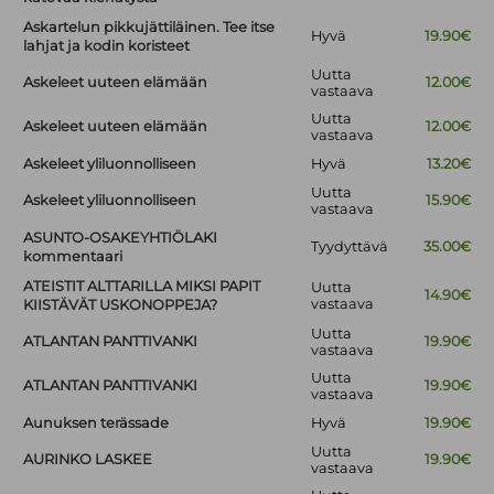
Askartelun pikkujättiläinen. Tee itse
Hyvä
19.90€
lahjat ja kodin koristeet
Uutta
Askeleet uuteen elämään
12.00€
vastaava
Uutta
Askeleet uuteen elämään
12.00€
vastaava
Askeleet yliluonnolliseen
Hyvä
13.20€
Uutta
Askeleet yliluonnolliseen
15.90€
vastaava
ASUNTO-OSAKEYHTIÖLAKI
Tyydyttävä
35.00€
kommentaari
ATEISTIT ALTTARILLA MIKSI PAPIT
Uutta
14.90€
vastaava
KIISTÄVÄT USKONOPPEJA?
Uutta
ATLANTAN PANTTIVANKI
19.90€
vastaava
Uutta
ATLANTAN PANTTIVANKI
19.90€
vastaava
Aunuksen terässade
Hyvä
19.90€
Uutta
AURINKO LASKEE
19.90€
vastaava