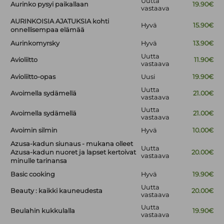
Uutta
Aurinko pysyi paikallaan
19.90€
vastaava
AURINKOISIA AJATUKSIA kohti
Hyvä
15.90€
onnellisempaa elämää
Aurinkomyrsky
Hyvä
13.90€
Uutta
Avioliitto
11.90€
vastaava
Avioliitto-opas
Uusi
19.90€
Uutta
Avoimella sydämellä
21.00€
vastaava
Uutta
Avoimella sydämellä
21.00€
vastaava
Avoimin silmin
Hyvä
10.00€
Azusa-kadun siunaus - mukana olleet
Uutta
Azusa-kadun nuoret ja lapset kertoivat
20.00€
vastaava
minulle tarinansa
Basic cooking
Hyvä
19.90€
Uutta
Beauty : kaikki kauneudesta
20.00€
vastaava
Uutta
Beulahin kukkulalla
19.90€
vastaava