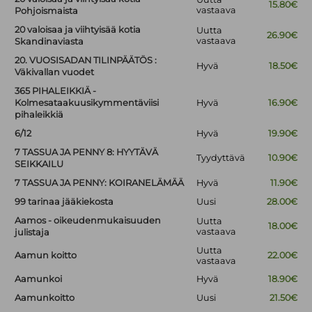
15.80€
vastaava
Pohjoismaista
20 valoisaa ja viihtyisää kotia
Uutta
26.90€
vastaava
Skandinaviasta
20. VUOSISADAN TILINPÄÄTÖS :
Hyvä
18.50€
Väkivallan vuodet
365 PIHALEIKKIÄ -
Kolmesataakuusikymmentäviisi
Hyvä
16.90€
pihaleikkiä
6/12
Hyvä
19.90€
7 TASSUA JA PENNY 8: HYYTÄVÄ
Tyydyttävä
10.90€
SEIKKAILU
7 TASSUA JA PENNY: KOIRANELÄMÄÄ
Hyvä
11.90€
99 tarinaa jääkiekosta
Uusi
28.00€
Aamos - oikeudenmukaisuuden
Uutta
18.00€
vastaava
julistaja
Uutta
Aamun koitto
22.00€
vastaava
Aamunkoi
Hyvä
18.90€
Aamunkoitto
Uusi
21.50€