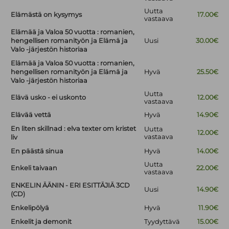
Uutta
Elämästä on kysymys
17.00€
vastaava
Elämää ja Valoa 50 vuotta : romanien,
hengellisen romanityön ja Elämä ja
Uusi
30.00€
Valo -järjestön historiaa
Elämää ja Valoa 50 vuotta : romanien,
hengellisen romanityön ja Elämä ja
Hyvä
25.50€
Valo -järjestön historiaa
Uutta
Elävä usko - ei uskonto
12.00€
vastaava
Elävää vettä
Hyvä
14.90€
En liten skillnad : elva texter om kristet
Uutta
12.00€
vastaava
liv
En päästä sinua
Hyvä
14.00€
Uutta
Enkeli taivaan
22.00€
vastaava
ENKELIN ÄÄNIN - ERI ESITTÄJIÄ 3CD
Uusi
14.90€
(CD)
Enkelipölyä
Hyvä
11.90€
Enkelit ja demonit
Tyydyttävä
15.00€