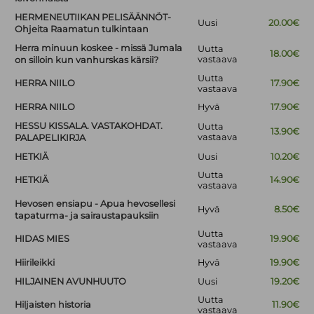
HERMENEUTIIKAN PELISÄÄNNÖT-
Uusi
20.00€
Ohjeita Raamatun tulkintaan
Herra minuun koskee - missä Jumala
Uutta
18.00€
vastaava
on silloin kun vanhurskas kärsii?
Uutta
HERRA NIILO
17.90€
vastaava
HERRA NIILO
Hyvä
17.90€
HESSU KISSALA. VASTAKOHDAT.
Uutta
13.90€
vastaava
PALAPELIKIRJA
HETKIÄ
Uusi
10.20€
Uutta
HETKIÄ
14.90€
vastaava
Hevosen ensiapu - Apua hevosellesi
Hyvä
8.50€
tapaturma- ja sairaustapauksiin
Uutta
HIDAS MIES
19.90€
vastaava
Hiirileikki
Hyvä
19.90€
HILJAINEN AVUNHUUTO
Uusi
19.20€
Uutta
Hiljaisten historia
11.90€
vastaava