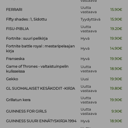
vastaava
Uutta
FERRARI
15.90€
vastaava
Fifty shades : 1, Sidottu
Tyydyttävä
15.90€
Uutta
FISU-PIBLIA
19.20€
vastaava
Fortnite : suuri pelikirja
Hyvä
19.90€
Fortnite battle royal : mestaripelaajan
Hyvä
14.90€
kirja
Franseska
Hyvä
19.90€
Game of Thrones - valtaistuinpelin
Uutta
18.90€
vastaava
kulisseissa
Gekko
Uusi
19.90€
Uutta
GL SUOMALAISET KESÄKODIT -KIRJA
19.80€
vastaava
Uutta
Grillatun kera
19.90€
vastaava
Uutta
GUINNESS FOR GIRLS
9.90€
vastaava
GUINNESS SUURI ENNÄTYSKIRJA 1994
Hyvä
18.90€