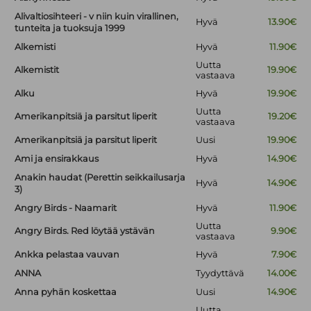
Alivaltiosihteeri - v niin kuin virallinen,
Hyvä
13.90€
tunteita ja tuoksuja 1999
Alkemisti
Hyvä
11.90€
Uutta
Alkemistit
19.90€
vastaava
Alku
Hyvä
19.90€
Uutta
Amerikanpitsiä ja parsitut liperit
19.20€
vastaava
Amerikanpitsiä ja parsitut liperit
Uusi
19.90€
Ami ja ensirakkaus
Hyvä
14.90€
Anakin haudat (Perettin seikkailusarja
Hyvä
14.90€
3)
Angry Birds - Naamarit
Hyvä
11.90€
Uutta
Angry Birds. Red löytää ystävän
9.90€
vastaava
Ankka pelastaa vauvan
Hyvä
7.90€
ANNA
Tyydyttävä
14.00€
Anna pyhän koskettaa
Uusi
14.90€
Uutta