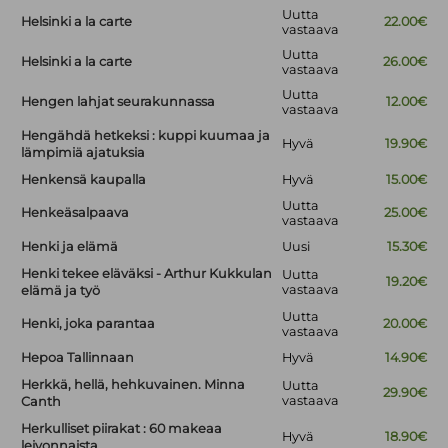
Uutta
Helsinki a la carte
22.00€
vastaava
Uutta
Helsinki a la carte
26.00€
vastaava
Uutta
Hengen lahjat seurakunnassa
12.00€
vastaava
Hengähdä hetkeksi : kuppi kuumaa ja
Hyvä
19.90€
lämpimiä ajatuksia
Henkensä kaupalla
Hyvä
15.00€
Uutta
Henkeäsalpaava
25.00€
vastaava
Henki ja elämä
Uusi
15.30€
Henki tekee eläväksi - Arthur Kukkulan
Uutta
19.20€
vastaava
elämä ja työ
Uutta
Henki, joka parantaa
20.00€
vastaava
Hepoa Tallinnaan
Hyvä
14.90€
Herkkä, hellä, hehkuvainen. Minna
Uutta
29.90€
vastaava
Canth
Herkulliset piirakat : 60 makeaa
Hyvä
18.90€
leivonnaista