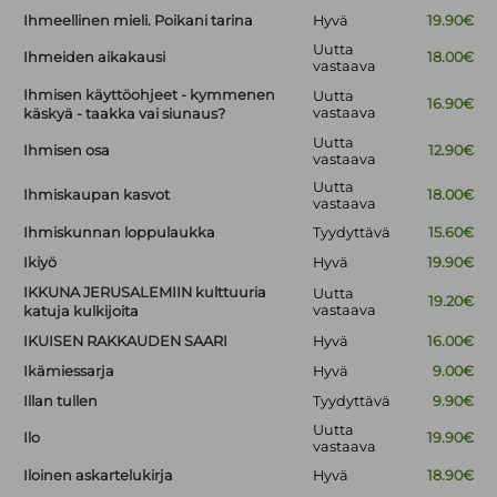
Ihmeellinen mieli. Poikani tarina
Hyvä
19.90€
Uutta
Ihmeiden aikakausi
18.00€
vastaava
Ihmisen käyttöohjeet - kymmenen
Uutta
16.90€
vastaava
käskyä - taakka vai siunaus?
Uutta
Ihmisen osa
12.90€
vastaava
Uutta
Ihmiskaupan kasvot
18.00€
vastaava
Ihmiskunnan loppulaukka
Tyydyttävä
15.60€
Ikiyö
Hyvä
19.90€
IKKUNA JERUSALEMIIN kulttuuria
Uutta
19.20€
vastaava
katuja kulkijoita
IKUISEN RAKKAUDEN SAARI
Hyvä
16.00€
Ikämiessarja
Hyvä
9.00€
Illan tullen
Tyydyttävä
9.90€
Uutta
Ilo
19.90€
vastaava
Iloinen askartelukirja
Hyvä
18.90€