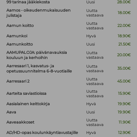
99 tarinaa jääkiekosta
Uusi
28.00€
Aamos - oikeudenmukaisuuden
Uutta
18.00€
vastaava
julistaja
Uutta
Aamun koitto
22.00€
vastaava
Aamunkoi
Hyvä
18.90€
Aamunkoitto
Uusi
21.50€
AAMUPALOJA: päivänavauksia
Uutta
20.00€
vastaava
kouluun ja kerhoihin
Aarresaari 1, kasvatus- ja
Uutta
35.00€
vastaava
opetussuunnitelma 6-8-vuotiaille
Uutta
Aarresaari 2
45.00€
vastaava
Uutta
Aarteita saviastioissa
15.90€
vastaava
Aasialainen keittokirja
Hyvä
19.90€
Aava
Uusi
19.90€
Uutta
Aaveaakkoset
11.90€
vastaava
AD/HD-opas koulunkäyntiavustajille
Hyvä
12.90€