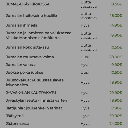
Uutta
JUMALA KÄY KIRKOSSA
19.50€
vastaava
Uutta
Jumalan hoitokeino huolille
18.00€
vastaava
Jumalan ihmeitä
Hyvä
14.90€
Jumalan ja ihmisten palveluksessa:
Uutta
19.90€
vastaava
Veikko Mannisen elämäkerta
Uutta
Jumalan koko sota-asu
10.50€
vastaava
Jumalan muuttava voima
Uusi
18.00€
Jumalan varassa
Hyvä
9.90€
Juokse poika juokse
Uusi
10.50€
Juustokakut : 60 suussasulavaa
Hyvä
18.90€
leivonnaista
JYVÄSKYLÄN KAUPPAKATU
Hyvä
29.90€
Jyväskylän seutu - Ihmistä varten
Hyvä
18.90€
Jättijuhla : jouluenkelin tarinat
Hyvä
17.90€
Jääkylmä
Hyvä
19.90€
Jääprinsessa
Hyvä
24.00€