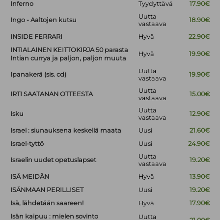
Inferno
Tyydyttävä
17.90€
Uutta
Ingo - Aaltojen kutsu
18.90€
vastaava
INSIDE FERRARI
Hyvä
22.90€
INTIALAINEN KEITTOKIRJA 50 parasta
Hyvä
19.90€
Intian currya ja paljon, paljon muuta
Uutta
Ipanakerä (sis. cd)
19.90€
vastaava
Uutta
IRTI SAATANAN OTTEESTA
15.00€
vastaava
Uutta
Isku
12.90€
vastaava
Israel : siunauksena keskellä maata
Uusi
21.60€
Israel-tyttö
Uusi
24.90€
Uutta
Israelin uudet opetuslapset
19.20€
vastaava
ISÄ MEIDÄN
Hyvä
13.90€
ISÄNMAAN PERILLISET
Uusi
19.20€
Isä, lähdetään saareen!
Hyvä
17.90€
Isän kaipuu : mielen sovinto
Uutta