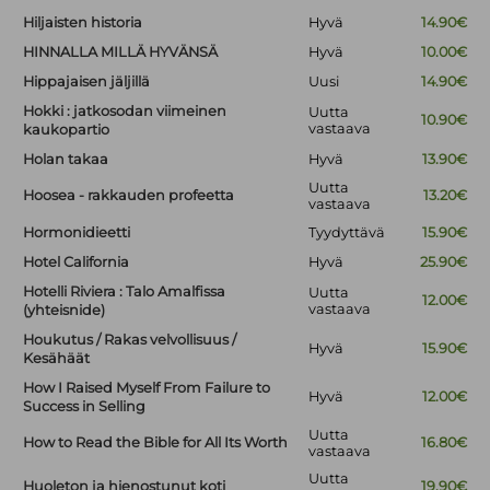
Hiljaisten historia
Hyvä
14.90€
HINNALLA MILLÄ HYVÄNSÄ
Hyvä
10.00€
Hippajaisen jäljillä
Uusi
14.90€
Hokki : jatkosodan viimeinen
Uutta
10.90€
vastaava
kaukopartio
Holan takaa
Hyvä
13.90€
Uutta
Hoosea - rakkauden profeetta
13.20€
vastaava
Hormonidieetti
Tyydyttävä
15.90€
Hotel California
Hyvä
25.90€
Hotelli Riviera : Talo Amalfissa
Uutta
12.00€
vastaava
(yhteisnide)
Houkutus / Rakas velvollisuus /
Hyvä
15.90€
Kesähäät
How I Raised Myself From Failure to
Hyvä
12.00€
Success in Selling
Uutta
How to Read the Bible for All Its Worth
16.80€
vastaava
Uutta
Huoleton ja hienostunut koti
19.90€