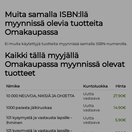
Muita samalla ISBN:llä
myynnissä olevia tuotteita
Omakaupassa
Ei muita käytettyjä tuotteita myynnissä samalla ISBN-numerolla.
Kaikki tällä myyjällä
Omakaupassa myynnissä olevat
tuotteet
Nimike
Kuntoluokka
Hinta
Uutta
10 000 NEUVOA, NIKSIÄ JA OHJETTA
27.90€
vastaava
Uutta
1000 parasta jälkiruokaa
14.90€
vastaava
101 kysymystä ja vastausta lapsille -
Uutta
5.90€
vastaava
ihminen
101 kysymystä ja vastausta lapsille -