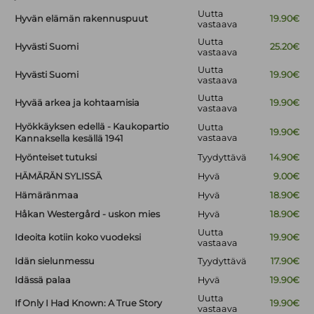
Uutta
Hyvän elämän rakennuspuut
19.90€
vastaava
Uutta
Hyvästi Suomi
25.20€
vastaava
Uutta
Hyvästi Suomi
19.90€
vastaava
Uutta
Hyvää arkea ja kohtaamisia
19.90€
vastaava
Hyökkäyksen edellä - Kaukopartio
Uutta
19.90€
vastaava
Kannaksella kesällä 1941
Hyönteiset tutuksi
Tyydyttävä
14.90€
HÄMÄRÄN SYLISSÄ
Hyvä
9.00€
Hämäränmaa
Hyvä
18.90€
Håkan Westergård - uskon mies
Hyvä
18.90€
Uutta
Ideoita kotiin koko vuodeksi
19.90€
vastaava
Idän sielunmessu
Tyydyttävä
17.90€
Idässä palaa
Hyvä
19.90€
Uutta
If Only I Had Known: A True Story
19.90€
vastaava