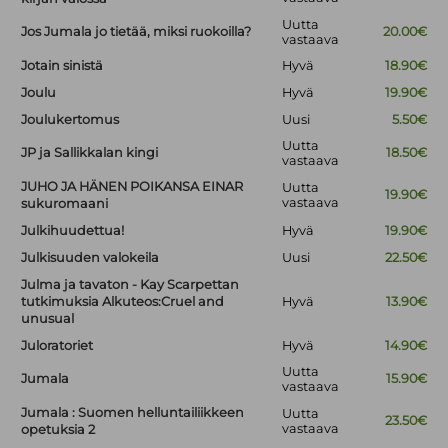
Uutta
Jos Jumala jo tietää, miksi ruokoilla?
20.00€
vastaava
Jotain sinistä
Hyvä
18.90€
Joulu
Hyvä
19.90€
Joulukertomus
Uusi
5.50€
Uutta
JP ja Sallikkalan kingi
18.50€
vastaava
JUHO JA HÄNEN POIKANSA EINAR
Uutta
19.90€
vastaava
sukuromaani
Julkihuudettua!
Hyvä
19.90€
Julkisuuden valokeila
Uusi
22.50€
Julma ja tavaton - Kay Scarpettan
tutkimuksia Alkuteos:Cruel and
Hyvä
13.90€
unusual
Juloratoriet
Hyvä
14.90€
Uutta
Jumala
15.90€
vastaava
Jumala : Suomen helluntailiikkeen
Uutta
23.50€
vastaava
opetuksia 2