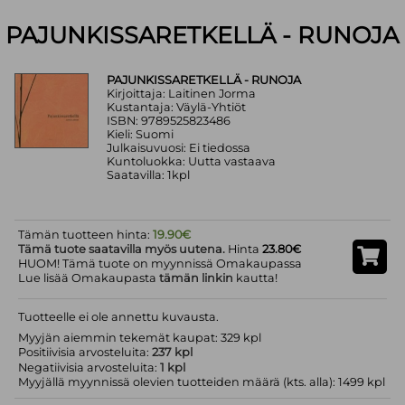
PAJUNKISSARETKELLÄ - RUNOJA
PAJUNKISSARETKELLÄ - RUNOJA
Kirjoittaja: Laitinen Jorma
Kustantaja: Väylä-Yhtiöt
ISBN: 9789525823486
Kieli: Suomi
Julkaisuvuosi: Ei tiedossa
Kuntoluokka: Uutta vastaava
Saatavilla: 1kpl
Tämän tuotteen hinta:
19.90€
Tämä tuote saatavilla myös uutena.
Hinta
23.80€
HUOM! Tämä tuote on myynnissä Omakaupassa
Lue lisää Omakaupasta
tämän linkin
kautta!
Tuotteelle ei ole annettu kuvausta.
Myyjän aiemmin tekemät kaupat: 329 kpl
Positiivisia arvosteluita:
237 kpl
Negatiivisia arvosteluita:
1 kpl
Myyjällä myynnissä olevien tuotteiden määrä (kts. alla): 1499 kpl