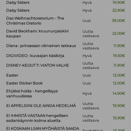
Daisy Sisters
Hyvä
19.90€
Daisy Sisters
Hyvä
22.90€
Das Weihnachtoratorium - The
Uusi
39.00€
Christmas Oratorio
David Beckham: kruununjalokivi
Uutta
22.00€
vastaava
kaupan
Uutta
Diana : prinsessan viimeinen rakkaus
11.90€
vastaava
DIGIVIDEO : kuvaajan käsikirja
Hyvä
19.50€
Uutta
DISNEY-KEIJUT 7: VIATON VALHE
11.90€
vastaava
Easter
Uusi
12.00€
Easter Sticker Book
Uusi
12.00€
Ehjäksi hoida - hengellisyys
Hyvä
14.90€
vanhuudessa
Uutta
EI APPELSIINI OLE AINOA HEDELMÄ
19.90€
vastaava
EI IHMISTÄ VASTAAN hengellisen
Uutta
15.90€
vastaava
sodankäynnin kolme aluetta
EI KOSKAAN LIIAN MYÖHÄISTÄ SAADA
Tyydyttävä
13.20€