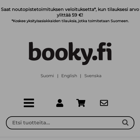
Siirry pääsisältöön
Saat noutopistetoimituksen veloituksetta*, kun tilauksesi arvo
ylittää 59 €!
*Koskee yksityisasiakkaiden tilauksia, jotka toimitetaan Suomeen.
Suomi
English
Svenska
|
|