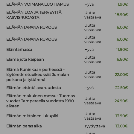
ELÄMÄN VOIMANA LUOTTAMUS
Hyvä
11.90€
ELÄMÄNILOA JA TERVEYTTÄ
Uutta
18.90€
vastaava
KASVISRUOASTA
Uutta
ELÄMÄNTAPANA RUKOUS
16.00€
vastaava
Uutta
ELÄMÄNTAPANA RUKOUS
16.00€
vastaava
Eläintarhassa
Hyvä
11.90€
Uutta
Elämä jota kaipaan
16.80€
vastaava
Elämä Kuninkaan perheessä -
Uutta
löytöretki etuoikeuksiisi Jumalan
22.00€
vastaava
poikana ja tyttärenä
Elämän etsintä avaruudesta
Hyvä
22.50€
Elämän makuinen messu : Tuomas-
Uutta
vuodet Tampereella vuodesta 1990
24.90€
vastaava
alkaen
Uutta
Elämän mittainen lukupiiri
13.90€
vastaava
Elämän paras aika
Tyydyttävä
13.00€
Uutta