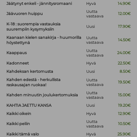
Jäätynyt enkeli - jännitysromaani
Hyvä
14.90€
Uutta
Jäävuoren huippu
12.00€
vastaava
K-18 : suorempia vastauksia
Uusi
17.90€
suurempiin kysymyksiin
Kaanaan kielen sanakirja - huumorilla
Uutta
14.50€
vastaava
höystettynä
Uutta
Kaappaus
24.00€
vastaava
Kadonneet
Hyvä
22.50€
Kahdeksan kertomusta
Uusi
8.50€
Kahden edestä - herkullista
Uutta
19.50€
vastaava
raskausajan ruokaa!
Uutta
Kahden minuutin joulukertomuksia
15.00€
vastaava
KAHTIA JAETTU KANSA
Uusi
19.20€
Kaikki oikein
Hyvä
12.90€
Uutta
Kaikki peliin
10.50€
vastaava
Kaikki tämä valo
Hyvä
25.90€