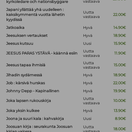
vastaava
kyrkoledare och nationsbyggare
Japani yllättää yhä uudelleen :
Uutta
kaksikymmentä vuotta lähetin
22.00€
vastaava
kyydissä
Jatkoaika
Hyvä
14.90€
Jeesuksen vertaukset
Hyvä
18.90€
Jeesus kutsuu
Uusi
15.90€
Uutta
JEESUS PARAS YSTÄVÄ - käännä esiin
11.90€
vastaava
Uutta
Jeesus tapaa ihmisiä
15.00€
vastaava
Jihadin sydämessä
Hyvä
18.90€
Job : kärsivä hurskas
Hyvä
22.00€
Johnny Depp - Kapinallinen
Hyvä
19.90€
Uutta
Joka lapsen rukouskirja
10.00€
vastaava
Joka yksin kulkee
Hyvä
13.90€
Joona ja suuri kala : kahvakirja
Uusi
8.90€
Joosuan kirja : seurakunta Joosuan
Uutta
18.00€
vastaava
kirjan valossa