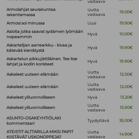
vastaava
Armolahjat seurakuntaa
Uutta
19.00€
vastaava
rakentamassa
Armosi soi minussa
Uusi
19.90€
Asioita jotka saavat sydämen lyömään
Hyvä
10.00€
nopeammin
Askartelijan aarrearkku - kivaa ja
Hyvä
19.90€
kätevää kierrätystä
Askartelun pikkujättiläinen. Tee itse
Hyvä
19.90€
lahjat ja kodin koristeet
Uutta
Askeleet uuteen elämään
12.00€
vastaava
Uutta
Askeleet uuteen elämään
12.00€
vastaava
Askeleet yliluonnolliseen
Hyvä
13.20€
Uutta
Askeleet yliluonnolliseen
15.90€
vastaava
ASUNTO-OSAKEYHTIÖLAKI
Tyydyttävä
35.00€
kommentaari
ATEISTIT ALTTARILLA MIKSI PAPIT
Uutta
14.90€
vastaava
KIISTÄVÄT USKONOPPEJA?