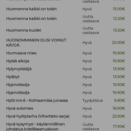
vastaava
Huomenna kaikki on toisin
Hyvä
15.00€
Uutta
Huomenna kaikki on toisin
12.20€
vastaava
Uutta
Huomenna kuolet
13.20€
vastaava
HUONOMMINKIN OLISI VOINUT
Hyvä
20.00€
KÄYDÄ
Hurmaava mies
Hyvä
19.90€
Hyisiä aikoja
Hyvä
19.90€
Hylynryöstäjä
Hyvä
13.90€
Hylätyt
Hyvä
13.90€
Hypnotisoija
Hyvä
15.90€
Hypnotisoija
Hyvä
19.90€
Hytti nro 6 - Kohtaamisia junassa
Tyydyttävä
9.80€
Hyvä aviomies
Hyvä
18.90€
Hyvä hyötytarha (Vihertieto-sarja)
Hyvä
22.90€
Hyvä kysymys! - käytännöllinen
Uutta
17.90€
vastaava
johdatus kristilliseenuskoon