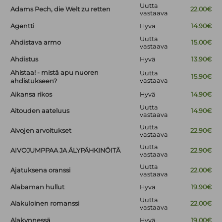
Uutta
Adams Pech, die Welt zu retten
22.00€
vastaava
Agentti
Hyvä
14.90€
Uutta
Ahdistava armo
15.00€
vastaava
Ahdistus
Hyvä
13.90€
Ahistaa! - mistä apu nuoren
Uutta
15.90€
vastaava
ahdistukseen?
Aikansa rikos
Hyvä
14.90€
Uutta
Aitouden aateluus
14.90€
vastaava
Uutta
Aivojen arvoitukset
22.90€
vastaava
Uutta
AIVOJUMPPAA JA ÄLYPÄHKINÖITÄ
22.90€
vastaava
Uutta
Ajatuksena oranssi
22.00€
vastaava
Alabaman hullut
Hyvä
19.90€
Uutta
Alakuloinen romanssi
22.00€
vastaava
Alakynnessä
Hyvä
19.00€