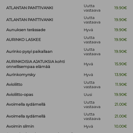
Uutta
ATLANTAN PANTTIVANKI
19.90€
vastaava
Uutta
ATLANTAN PANTTIVANKI
19.90€
vastaava
Aunuksen terässade
Hyvä
19.90€
Uutta
AURINKO LASKEE
19.90€
vastaava
Uutta
Aurinko pysyi paikallaan
19.90€
vastaava
AURINKOISIA AJATUKSIA kohti
Hyvä
15.90€
onnellisempaa elämää
Aurinkomyrsky
Hyvä
13.90€
Uutta
Avioliitto
11.90€
vastaava
Avioliitto-opas
Uusi
19.90€
Uutta
Avoimella sydämellä
21.00€
vastaava
Uutta
Avoimella sydämellä
21.00€
vastaava
Avoimin silmin
Hyvä
10.00€