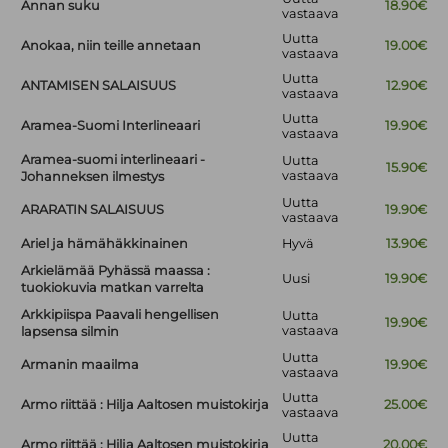
Annan suku
18.90€
vastaava
Uutta
Anokaa, niin teille annetaan
19.00€
vastaava
Uutta
ANTAMISEN SALAISUUS
12.90€
vastaava
Uutta
Aramea-Suomi Interlineaari
19.90€
vastaava
Aramea-suomi interlineaari -
Uutta
15.90€
vastaava
Johanneksen ilmestys
Uutta
ARARATIN SALAISUUS
19.90€
vastaava
Ariel ja hämähäkkinainen
Hyvä
13.90€
Arkielämää Pyhässä maassa :
Uusi
19.90€
tuokiokuvia matkan varrelta
Arkkipiispa Paavali hengellisen
Uutta
19.90€
vastaava
lapsensa silmin
Uutta
Armanin maailma
19.90€
vastaava
Uutta
Armo riittää : Hilja Aaltosen muistokirja
25.00€
vastaava
Uutta
Armo riittää : Hilja Aaltosen muistokirja
20.00€