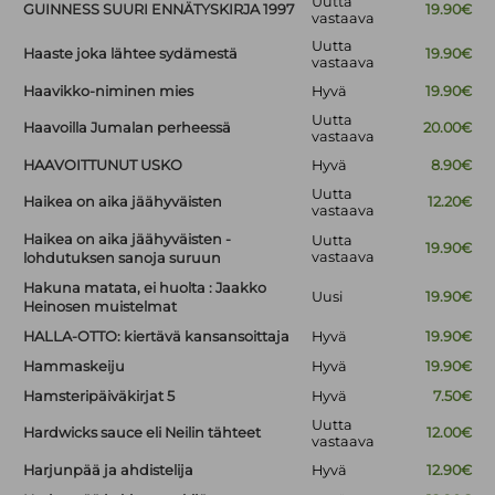
Uutta
GUINNESS SUURI ENNÄTYSKIRJA 1997
19.90€
vastaava
Uutta
Haaste joka lähtee sydämestä
19.90€
vastaava
Haavikko-niminen mies
Hyvä
19.90€
Uutta
Haavoilla Jumalan perheessä
20.00€
vastaava
HAAVOITTUNUT USKO
Hyvä
8.90€
Uutta
Haikea on aika jäähyväisten
12.20€
vastaava
Haikea on aika jäähyväisten -
Uutta
19.90€
vastaava
lohdutuksen sanoja suruun
Hakuna matata, ei huolta : Jaakko
Uusi
19.90€
Heinosen muistelmat
HALLA-OTTO: kiertävä kansansoittaja
Hyvä
19.90€
Hammaskeiju
Hyvä
19.90€
Hamsteripäiväkirjat 5
Hyvä
7.50€
Uutta
Hardwicks sauce eli Neilin tähteet
12.00€
vastaava
Harjunpää ja ahdistelija
Hyvä
12.90€