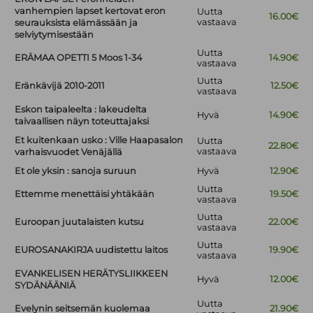
vanhempien lapset kertovat eron
Uutta
16.00€
vastaava
seurauksista elämässään ja
selviytymisestään
Uutta
ERÄMAA OPETTI 5 Moos 1-34
14.90€
vastaava
Uutta
Eränkävijä 2010-2011
12.50€
vastaava
Eskon taipaleelta : lakeudelta
Hyvä
14.90€
taivaallisen näyn toteuttajaksi
Et kuitenkaan usko : Ville Haapasalon
Uutta
22.80€
vastaava
varhaisvuodet Venäjällä
Et ole yksin : sanoja suruun
Hyvä
12.90€
Uutta
Ettemme menettäisi yhtäkään
19.50€
vastaava
Uutta
Euroopan juutalaisten kutsu
22.00€
vastaava
Uutta
EUROSANAKIRJA uudistettu laitos
19.90€
vastaava
EVANKELISEN HERÄTYSLIIKKEEN
Hyvä
12.00€
SYDÄNÄÄNIÄ
Uutta
Evelynin seitsemän kuolemaa
21.90€