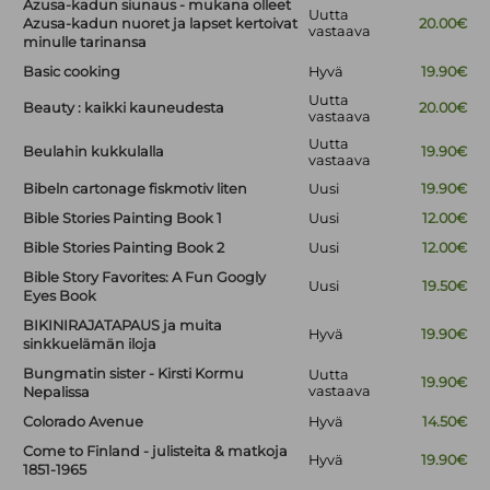
Azusa-kadun siunaus - mukana olleet
Uutta
Azusa-kadun nuoret ja lapset kertoivat
20.00€
vastaava
minulle tarinansa
Basic cooking
Hyvä
19.90€
Uutta
Beauty : kaikki kauneudesta
20.00€
vastaava
Uutta
Beulahin kukkulalla
19.90€
vastaava
Bibeln cartonage fiskmotiv liten
Uusi
19.90€
Bible Stories Painting Book 1
Uusi
12.00€
Bible Stories Painting Book 2
Uusi
12.00€
Bible Story Favorites: A Fun Googly
Uusi
19.50€
Eyes Book
BIKINIRAJATAPAUS ja muita
Hyvä
19.90€
sinkkuelämän iloja
Bungmatin sister - Kirsti Kormu
Uutta
19.90€
vastaava
Nepalissa
Colorado Avenue
Hyvä
14.50€
Come to Finland - julisteita & matkoja
Hyvä
19.90€
1851-1965