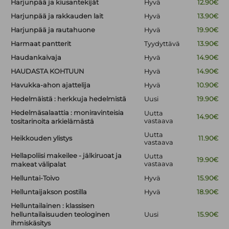
Harjunpää ja kiusantekijät
Hyvä
12.90€
Harjunpää ja rakkauden lait
Hyvä
13.90€
Harjunpää ja rautahuone
Hyvä
19.90€
Harmaat pantterit
Tyydyttävä
13.90€
Haudankaivaja
Hyvä
14.90€
HAUDASTA KOHTUUN
Hyvä
14.90€
Havukka-ahon ajattelija
Hyvä
10.90€
Hedelmäistä : herkkuja hedelmistä
Uusi
19.90€
Hedelmäsalaattia : moniravinteisia
Uutta
14.90€
vastaava
tositarinoita arkielämästä
Uutta
Heikkouden ylistys
11.90€
vastaava
Hellapoliisi makeilee - jälkiruoat ja
Uutta
19.90€
vastaava
makeat välipalat
Helluntai-Toivo
Hyvä
15.90€
Helluntaijakson postilla
Hyvä
18.90€
Helluntailainen : klassisen
helluntailaisuuden teologinen
Uusi
15.90€
ihmiskäsitys