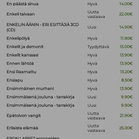
En päästä sinua
Hyvä
14.00€
Uutta
Enkeli taivaan
22.00€
vastaava
ENKELIN ÄÄNIN - ERI ESITTÄJIÄ 3CD
Uusi
14.90€
(CD)
Enkelipölyä
Hyvä
11.90€
Enkelit ja demonit
Tyydyttävä
15.00€
Enkelit kanssasi
Hyvä
13.90€
Ennen lähtöä
Hyvä
13.90€
Ensi Raamattu
Hyvä
13.20€
Ensiapu
Hyvä
8.50€
Ensimmäinen murhani
Hyvä
13.90€
Ensimmäisenä jouluna - tarrakirja
Uusi
9.90€
Ensimmäisenä jouluna - tarrakirja
Uusi
9.90€
Uutta
Epätoivon vangit
21.90€
vastaava
Uutta
Erilaista elämää
25.00€
vastaava
ERON LAPSET eronneiden