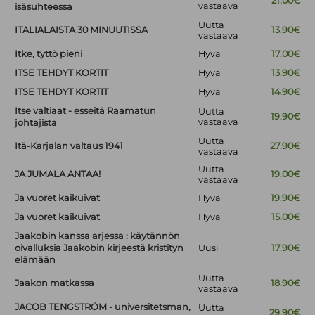
21.00€
vastaava
isäsuhteessa
Uutta
ITALIALAISTA 30 MINUUTISSA
13.90€
vastaava
Itke, tyttö pieni
Hyvä
17.00€
ITSE TEHDYT KORTIT
Hyvä
13.90€
ITSE TEHDYT KORTIT
Hyvä
14.90€
Itse valtiaat - esseitä Raamatun
Uutta
19.90€
vastaava
johtajista
Uutta
Itä-Karjalan valtaus 1941
27.90€
vastaava
Uutta
JA JUMALA ANTAA!
19.00€
vastaava
Ja vuoret kaikuivat
Hyvä
19.90€
Ja vuoret kaikuivat
Hyvä
15.00€
Jaakobin kanssa arjessa : käytännön
oivalluksia Jaakobin kirjeestä kristityn
Uusi
17.90€
elämään
Uutta
Jaakon matkassa
18.90€
vastaava
JACOB TENGSTRÖM - universitetsman,
Uutta
29.90€