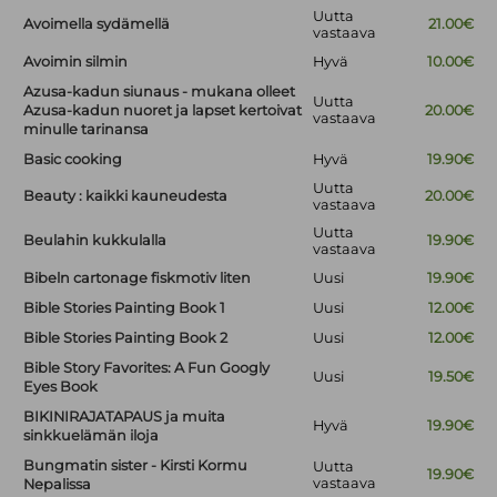
Uutta
Avoimella sydämellä
21.00€
vastaava
Avoimin silmin
Hyvä
10.00€
Azusa-kadun siunaus - mukana olleet
Uutta
Azusa-kadun nuoret ja lapset kertoivat
20.00€
vastaava
minulle tarinansa
Basic cooking
Hyvä
19.90€
Uutta
Beauty : kaikki kauneudesta
20.00€
vastaava
Uutta
Beulahin kukkulalla
19.90€
vastaava
Bibeln cartonage fiskmotiv liten
Uusi
19.90€
Bible Stories Painting Book 1
Uusi
12.00€
Bible Stories Painting Book 2
Uusi
12.00€
Bible Story Favorites: A Fun Googly
Uusi
19.50€
Eyes Book
BIKINIRAJATAPAUS ja muita
Hyvä
19.90€
sinkkuelämän iloja
Bungmatin sister - Kirsti Kormu
Uutta
19.90€
vastaava
Nepalissa