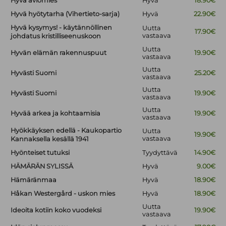
Hyvä aviomies
Hyvä
18.90€
Hyvä hyötytarha (Vihertieto-sarja)
Hyvä
22.90€
Hyvä kysymys! - käytännöllinen
Uutta
17.90€
vastaava
johdatus kristilliseenuskoon
Uutta
Hyvän elämän rakennuspuut
19.90€
vastaava
Uutta
Hyvästi Suomi
25.20€
vastaava
Uutta
Hyvästi Suomi
19.90€
vastaava
Uutta
Hyvää arkea ja kohtaamisia
19.90€
vastaava
Hyökkäyksen edellä - Kaukopartio
Uutta
19.90€
vastaava
Kannaksella kesällä 1941
Hyönteiset tutuksi
Tyydyttävä
14.90€
HÄMÄRÄN SYLISSÄ
Hyvä
9.00€
Hämäränmaa
Hyvä
18.90€
Håkan Westergård - uskon mies
Hyvä
18.90€
Uutta
Ideoita kotiin koko vuodeksi
19.90€
vastaava