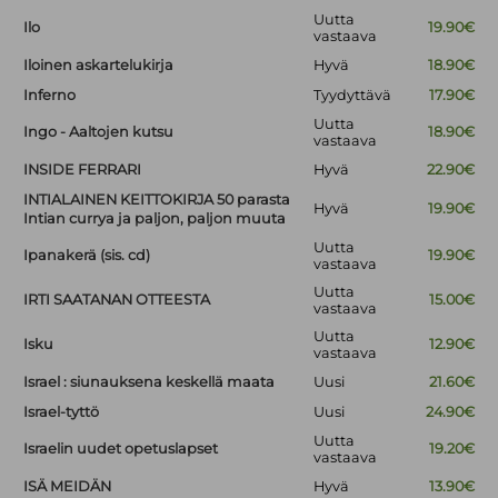
Uutta
Ilo
19.90€
vastaava
Iloinen askartelukirja
Hyvä
18.90€
Inferno
Tyydyttävä
17.90€
Uutta
Ingo - Aaltojen kutsu
18.90€
vastaava
INSIDE FERRARI
Hyvä
22.90€
INTIALAINEN KEITTOKIRJA 50 parasta
Hyvä
19.90€
Intian currya ja paljon, paljon muuta
Uutta
Ipanakerä (sis. cd)
19.90€
vastaava
Uutta
IRTI SAATANAN OTTEESTA
15.00€
vastaava
Uutta
Isku
12.90€
vastaava
Israel : siunauksena keskellä maata
Uusi
21.60€
Israel-tyttö
Uusi
24.90€
Uutta
Israelin uudet opetuslapset
19.20€
vastaava
ISÄ MEIDÄN
Hyvä
13.90€