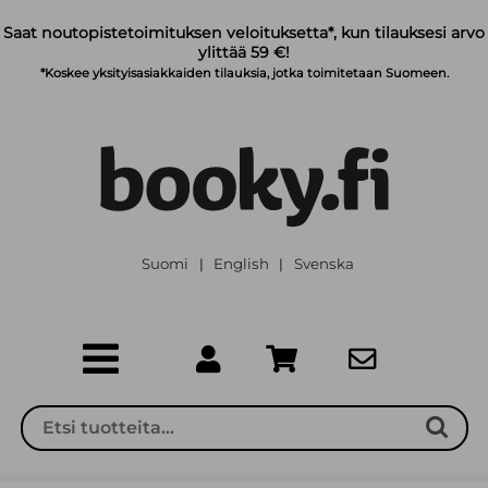
Siirry pääsisältöön
Saat noutopistetoimituksen veloituksetta*, kun tilauksesi arvo
ylittää 59 €!
*Koskee yksityisasiakkaiden tilauksia, jotka toimitetaan Suomeen.
Suomi
English
Svenska
|
|