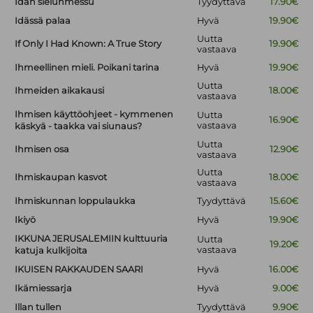
Idän sielunmessu
Tyydyttävä
17.90€
Idässä palaa
Hyvä
19.90€
Uutta
If Only I Had Known: A True Story
19.90€
vastaava
Ihmeellinen mieli. Poikani tarina
Hyvä
19.90€
Uutta
Ihmeiden aikakausi
18.00€
vastaava
Ihmisen käyttöohjeet - kymmenen
Uutta
16.90€
vastaava
käskyä - taakka vai siunaus?
Uutta
Ihmisen osa
12.90€
vastaava
Uutta
Ihmiskaupan kasvot
18.00€
vastaava
Ihmiskunnan loppulaukka
Tyydyttävä
15.60€
Ikiyö
Hyvä
19.90€
IKKUNA JERUSALEMIIN kulttuuria
Uutta
19.20€
vastaava
katuja kulkijoita
IKUISEN RAKKAUDEN SAARI
Hyvä
16.00€
Ikämiessarja
Hyvä
9.00€
Illan tullen
Tyydyttävä
9.90€