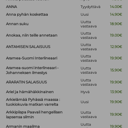
ANNA
Tyydyttävä
14.00€
Anna pyhän koskettaa
Uusi
14.90€
Uutta
Annan suku
18.90€
vastaava
Uutta
Anokaa, niin teille annetaan
19.00€
vastaava
Uutta
ANTAMISEN SALAISUUS
12.90€
vastaava
Uutta
Aramea-Suomi Interlineaari
19.90€
vastaava
Aramea-suomi interlineaari -
Uutta
15.90€
vastaava
Johanneksen ilmestys
Uutta
ARARATIN SALAISUUS
19.90€
vastaava
Ariel ja hämähäkkinainen
Hyvä
13.90€
Arkielämää Pyhässä maassa :
Uusi
19.90€
tuokiokuvia matkan varrelta
Arkkipiispa Paavali hengellisen
Uutta
19.90€
vastaava
lapsensa silmin
Uutta
Armanin maailma
19.90€