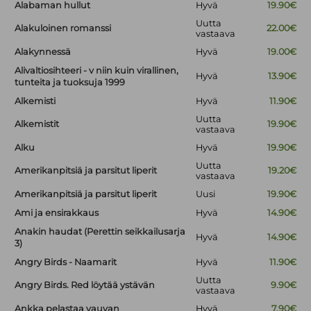
Alabaman hullut
Hyvä
19.90€
Uutta
Alakuloinen romanssi
22.00€
vastaava
Alakynnessä
Hyvä
19.00€
Alivaltiosihteeri - v niin kuin virallinen,
Hyvä
13.90€
tunteita ja tuoksuja 1999
Alkemisti
Hyvä
11.90€
Uutta
Alkemistit
19.90€
vastaava
Alku
Hyvä
19.90€
Uutta
Amerikanpitsiä ja parsitut liperit
19.20€
vastaava
Amerikanpitsiä ja parsitut liperit
Uusi
19.90€
Ami ja ensirakkaus
Hyvä
14.90€
Anakin haudat (Perettin seikkailusarja
Hyvä
14.90€
3)
Angry Birds - Naamarit
Hyvä
11.90€
Uutta
Angry Birds. Red löytää ystävän
9.90€
vastaava
Ankka pelastaa vauvan
Hyvä
7.90€