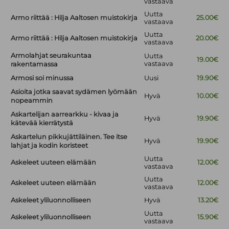
vastaava
Uutta
Armo riittää : Hilja Aaltosen muistokirja
25.00€
vastaava
Uutta
Armo riittää : Hilja Aaltosen muistokirja
20.00€
vastaava
Armolahjat seurakuntaa
Uutta
19.00€
vastaava
rakentamassa
Armosi soi minussa
Uusi
19.90€
Asioita jotka saavat sydämen lyömään
Hyvä
10.00€
nopeammin
Askartelijan aarrearkku - kivaa ja
Hyvä
19.90€
kätevää kierrätystä
Askartelun pikkujättiläinen. Tee itse
Hyvä
19.90€
lahjat ja kodin koristeet
Uutta
Askeleet uuteen elämään
12.00€
vastaava
Uutta
Askeleet uuteen elämään
12.00€
vastaava
Askeleet yliluonnolliseen
Hyvä
13.20€
Uutta
Askeleet yliluonnolliseen
15.90€
vastaava