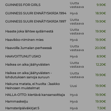
Uutta
GUINNESS FOR GIRLS
9.90€
vastaava
GUINNESS SUURI ENNÄTYSKIRJA 1994
Hyvä
18.90€
Uutta
GUINNESS SUURI ENNÄTYSKIRJA 1997
19.90€
vastaava
Uutta
Haaste joka lähtee sydämestä
19.90€
vastaava
Haavikko-niminen mies
Hyvä
19.90€
Uutta
Haavoilla Jumalan perheessä
20.00€
vastaava
HAAVOITTUNUT USKO
Hyvä
8.90€
Uutta
Haikea on aika jäähyväisten
12.20€
vastaava
Haikea on aika jäähyväisten -
Uutta
19.90€
vastaava
lohdutuksen sanoja suruun
Hakuna matata, ei huolta : Jaakko
Uusi
19.90€
Heinosen muistelmat
HALLA-OTTO: kiertävä kansansoittaja
Hyvä
19.90€
Hammaskeiju
Hyvä
19.90€
Hamsteripäiväkirjat 5
Hyvä
7.50€