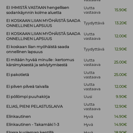
EI IHMISTÄ VASTAAN hengellisen
Uutta
15.90€
vastaava
sodankäynnin kolme aluetta
EI KOSKAAN LIIAN MYÖHÄISTÄ SAADA
Tyydyttävä
13.20€
ONNELLINEN LAPSUUS
EI KOSKAAN LIIAN MYÖHÄISTÄ SAADA
Uutta
12.00€
vastaava
ONNELLINEN LAPSUUS
Ei koskaan liian myöhäistä saada
Tyydyttävä
12.90€
onnellinen lapsuus
Ei mitään hyvää minulle : kertomus
Uutta
25.00€
vastaava
kärsimyksestä ja selviytymisestä
Uutta
Ei pakotietä
25.00€
vastaava
Uutta
Ei pilven pilveä taivalla
12.00€
vastaava
Ei pöllömpi puuhakirja
Uusi
9.90€
Uutta
ELIAS, PIENI PELASTUSLAIVA
12.90€
vastaava
Elinkautinen
Hyvä
14.90€
Elinkautinen - Takamäki 1-3
Hyvä
14.90€
Elossa kuoleman kentillä
Hyvä
18.90€