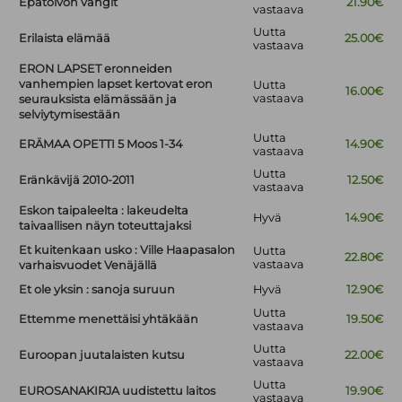
Epätoivon vangit
21.90€
vastaava
Uutta
Erilaista elämää
25.00€
vastaava
ERON LAPSET eronneiden
vanhempien lapset kertovat eron
Uutta
16.00€
vastaava
seurauksista elämässään ja
selviytymisestään
Uutta
ERÄMAA OPETTI 5 Moos 1-34
14.90€
vastaava
Uutta
Eränkävijä 2010-2011
12.50€
vastaava
Eskon taipaleelta : lakeudelta
Hyvä
14.90€
taivaallisen näyn toteuttajaksi
Et kuitenkaan usko : Ville Haapasalon
Uutta
22.80€
vastaava
varhaisvuodet Venäjällä
Et ole yksin : sanoja suruun
Hyvä
12.90€
Uutta
Ettemme menettäisi yhtäkään
19.50€
vastaava
Uutta
Euroopan juutalaisten kutsu
22.00€
vastaava
Uutta
EUROSANAKIRJA uudistettu laitos
19.90€
vastaava