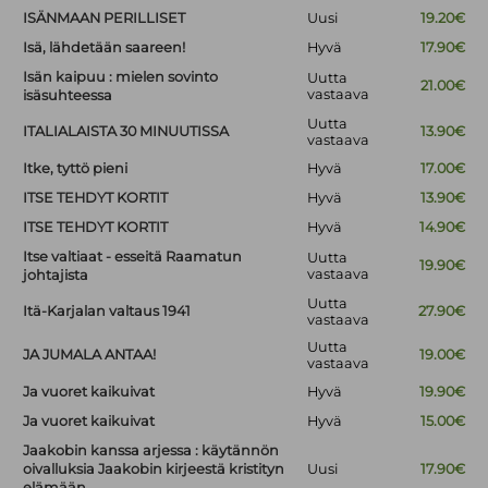
ISÄNMAAN PERILLISET
Uusi
19.20€
Isä, lähdetään saareen!
Hyvä
17.90€
Isän kaipuu : mielen sovinto
Uutta
21.00€
vastaava
isäsuhteessa
Uutta
ITALIALAISTA 30 MINUUTISSA
13.90€
vastaava
Itke, tyttö pieni
Hyvä
17.00€
ITSE TEHDYT KORTIT
Hyvä
13.90€
ITSE TEHDYT KORTIT
Hyvä
14.90€
Itse valtiaat - esseitä Raamatun
Uutta
19.90€
vastaava
johtajista
Uutta
Itä-Karjalan valtaus 1941
27.90€
vastaava
Uutta
JA JUMALA ANTAA!
19.00€
vastaava
Ja vuoret kaikuivat
Hyvä
19.90€
Ja vuoret kaikuivat
Hyvä
15.00€
Jaakobin kanssa arjessa : käytännön
oivalluksia Jaakobin kirjeestä kristityn
Uusi
17.90€
elämään