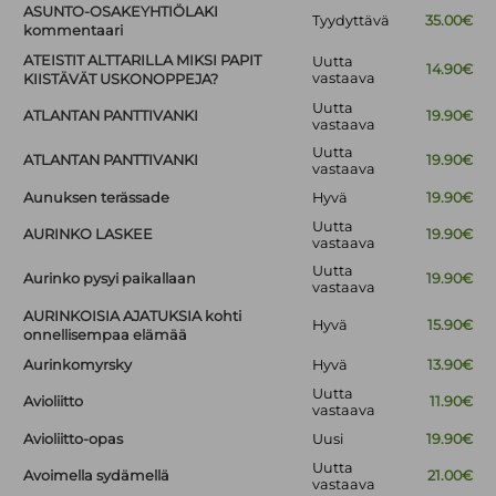
ASUNTO-OSAKEYHTIÖLAKI
Tyydyttävä
35.00€
kommentaari
ATEISTIT ALTTARILLA MIKSI PAPIT
Uutta
14.90€
vastaava
KIISTÄVÄT USKONOPPEJA?
Uutta
ATLANTAN PANTTIVANKI
19.90€
vastaava
Uutta
ATLANTAN PANTTIVANKI
19.90€
vastaava
Aunuksen terässade
Hyvä
19.90€
Uutta
AURINKO LASKEE
19.90€
vastaava
Uutta
Aurinko pysyi paikallaan
19.90€
vastaava
AURINKOISIA AJATUKSIA kohti
Hyvä
15.90€
onnellisempaa elämää
Aurinkomyrsky
Hyvä
13.90€
Uutta
Avioliitto
11.90€
vastaava
Avioliitto-opas
Uusi
19.90€
Uutta
Avoimella sydämellä
21.00€
vastaava