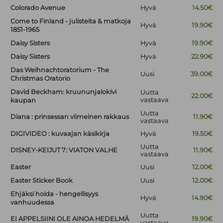
Colorado Avenue
Hyvä
14.50€
Come to Finland - julisteita & matkoja
Hyvä
19.90€
1851-1965
Daisy Sisters
Hyvä
19.90€
Daisy Sisters
Hyvä
22.90€
Das Weihnachtoratorium - The
Uusi
39.00€
Christmas Oratorio
David Beckham: kruununjalokivi
Uutta
22.00€
vastaava
kaupan
Uutta
Diana : prinsessan viimeinen rakkaus
11.90€
vastaava
DIGIVIDEO : kuvaajan käsikirja
Hyvä
19.50€
Uutta
DISNEY-KEIJUT 7: VIATON VALHE
11.90€
vastaava
Easter
Uusi
12.00€
Easter Sticker Book
Uusi
12.00€
Ehjäksi hoida - hengellisyys
Hyvä
14.90€
vanhuudessa
Uutta
EI APPELSIINI OLE AINOA HEDELMÄ
19.90€
vastaava