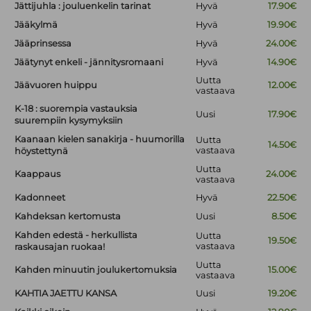
Jättijuhla : jouluenkelin tarinat
Hyvä
17.90€
Jääkylmä
Hyvä
19.90€
Jääprinsessa
Hyvä
24.00€
Jäätynyt enkeli - jännitysromaani
Hyvä
14.90€
Uutta
Jäävuoren huippu
12.00€
vastaava
K-18 : suorempia vastauksia
Uusi
17.90€
suurempiin kysymyksiin
Kaanaan kielen sanakirja - huumorilla
Uutta
14.50€
vastaava
höystettynä
Uutta
Kaappaus
24.00€
vastaava
Kadonneet
Hyvä
22.50€
Kahdeksan kertomusta
Uusi
8.50€
Kahden edestä - herkullista
Uutta
19.50€
vastaava
raskausajan ruokaa!
Uutta
Kahden minuutin joulukertomuksia
15.00€
vastaava
KAHTIA JAETTU KANSA
Uusi
19.20€