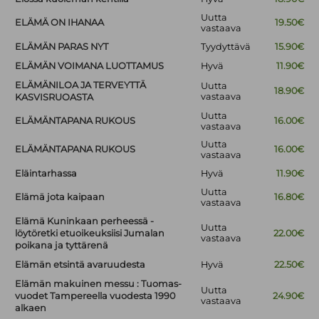
Uutta
ELÄMÄ ON IHANAA
19.50€
vastaava
ELÄMÄN PARAS NYT
Tyydyttävä
15.90€
ELÄMÄN VOIMANA LUOTTAMUS
Hyvä
11.90€
ELÄMÄNILOA JA TERVEYTTÄ
Uutta
18.90€
vastaava
KASVISRUOASTA
Uutta
ELÄMÄNTAPANA RUKOUS
16.00€
vastaava
Uutta
ELÄMÄNTAPANA RUKOUS
16.00€
vastaava
Eläintarhassa
Hyvä
11.90€
Uutta
Elämä jota kaipaan
16.80€
vastaava
Elämä Kuninkaan perheessä -
Uutta
löytöretki etuoikeuksiisi Jumalan
22.00€
vastaava
poikana ja tyttärenä
Elämän etsintä avaruudesta
Hyvä
22.50€
Elämän makuinen messu : Tuomas-
Uutta
vuodet Tampereella vuodesta 1990
24.90€
vastaava
alkaen