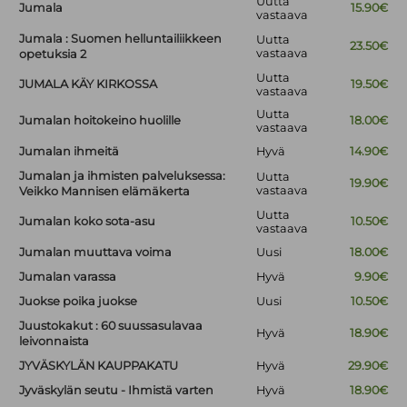
Uutta
Jumala
15.90€
vastaava
Jumala : Suomen helluntailiikkeen
Uutta
23.50€
vastaava
opetuksia 2
Uutta
JUMALA KÄY KIRKOSSA
19.50€
vastaava
Uutta
Jumalan hoitokeino huolille
18.00€
vastaava
Jumalan ihmeitä
Hyvä
14.90€
Jumalan ja ihmisten palveluksessa:
Uutta
19.90€
vastaava
Veikko Mannisen elämäkerta
Uutta
Jumalan koko sota-asu
10.50€
vastaava
Jumalan muuttava voima
Uusi
18.00€
Jumalan varassa
Hyvä
9.90€
Juokse poika juokse
Uusi
10.50€
Juustokakut : 60 suussasulavaa
Hyvä
18.90€
leivonnaista
JYVÄSKYLÄN KAUPPAKATU
Hyvä
29.90€
Jyväskylän seutu - Ihmistä varten
Hyvä
18.90€