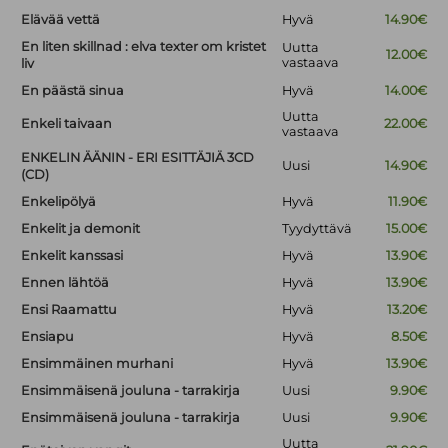
Elävää vettä
Hyvä
14.90€
En liten skillnad : elva texter om kristet
Uutta
12.00€
vastaava
liv
En päästä sinua
Hyvä
14.00€
Uutta
Enkeli taivaan
22.00€
vastaava
ENKELIN ÄÄNIN - ERI ESITTÄJIÄ 3CD
Uusi
14.90€
(CD)
Enkelipölyä
Hyvä
11.90€
Enkelit ja demonit
Tyydyttävä
15.00€
Enkelit kanssasi
Hyvä
13.90€
Ennen lähtöä
Hyvä
13.90€
Ensi Raamattu
Hyvä
13.20€
Ensiapu
Hyvä
8.50€
Ensimmäinen murhani
Hyvä
13.90€
Ensimmäisenä jouluna - tarrakirja
Uusi
9.90€
Ensimmäisenä jouluna - tarrakirja
Uusi
9.90€
Uutta