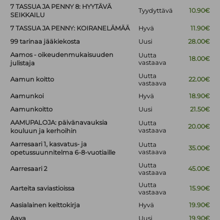
7 TASSUA JA PENNY 8: HYYTÄVÄ
Tyydyttävä
10.90€
SEIKKAILU
7 TASSUA JA PENNY: KOIRANELÄMÄÄ
Hyvä
11.90€
99 tarinaa jääkiekosta
Uusi
28.00€
Aamos - oikeudenmukaisuuden
Uutta
18.00€
vastaava
julistaja
Uutta
Aamun koitto
22.00€
vastaava
Aamunkoi
Hyvä
18.90€
Aamunkoitto
Uusi
21.50€
AAMUPALOJA: päivänavauksia
Uutta
20.00€
vastaava
kouluun ja kerhoihin
Aarresaari 1, kasvatus- ja
Uutta
35.00€
vastaava
opetussuunnitelma 6-8-vuotiaille
Uutta
Aarresaari 2
45.00€
vastaava
Uutta
Aarteita saviastioissa
15.90€
vastaava
Aasialainen keittokirja
Hyvä
19.90€
Aava
Uusi
19.90€