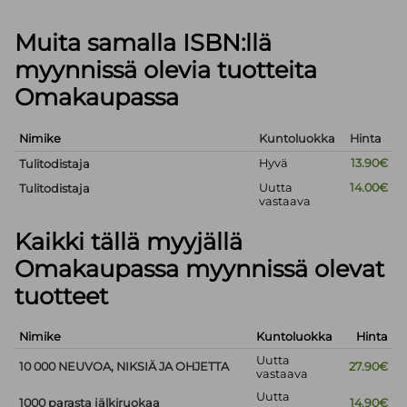
Muita samalla ISBN:llä
myynnissä olevia tuotteita
Omakaupassa
Nimike
Kuntoluokka
Hinta
Hyvä
13.90€
Tulitodistaja
Uutta
14.00€
Tulitodistaja
vastaava
Kaikki tällä myyjällä
Omakaupassa myynnissä olevat
tuotteet
Nimike
Kuntoluokka
Hinta
Uutta
10 000 NEUVOA, NIKSIÄ JA OHJETTA
27.90€
vastaava
Uutta
1000 parasta jälkiruokaa
14.90€