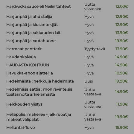
Uutta
Hardwicks sauce eli Neilin tähteet
12.00€
vastaava
Harjunpää ja ahdistelija
Hyvä
12.90€
Harjunpää ja kiusantekijät
Hyvä
12.90€
Harjunpää ja rakkauden lait
Hyvä
13.90€
Harjunpää ja rautahuone
Hyvä
19.90€
Harmaat pantterit
Tyydyttävä
13.90€
Haudankaivaja
Hyvä
14.90€
HAUDASTA KOHTUUN
Hyvä
14.90€
Havukka-ahon ajattelija
Hyvä
10.90€
Hedelmäistä : herkkuja hedelmistä
Uusi
19.90€
Hedelmäsalaattia : moniravinteisia
Uutta
14.90€
vastaava
tositarinoita arkielämästä
Uutta
Heikkouden ylistys
11.90€
vastaava
Hellapoliisi makeilee - jälkiruoat ja
Uutta
19.90€
vastaava
makeat välipalat
Helluntai-Toivo
Hyvä
15.90€