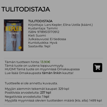
TULITODISTAJA
TULITODISTAJA
Kirjoittaja: Lars Kepler; Elina Uotila (käänt.)
Kustantaja: Tammi
ISBN: 9789513170912
Kieli: Suomi
Julkaisuvuosi: Ei tiedossa
Kuntoluokka: Hyvä
Saatavilla: 1kpl
Tämän tuotteen hinta:
13.90€
Tämä tuote on uutena loppuunmyyty.
HUOM! Tämä tuote on myynnissä Omakaupassa
Lue lisää Omakaupasta
tämän linkin
kautta!
Tuotteelle ei ole annettu kuvausta.
Myyjän aiemmin tekemät kaupat: 329 kpl
Positiivisia arvosteluita:
237 kpl
Negatiivisia arvosteluita:
1 kpl
Myyjällä myynnissä olevien tuotteiden määrä (kts. alla): 1499 kpl