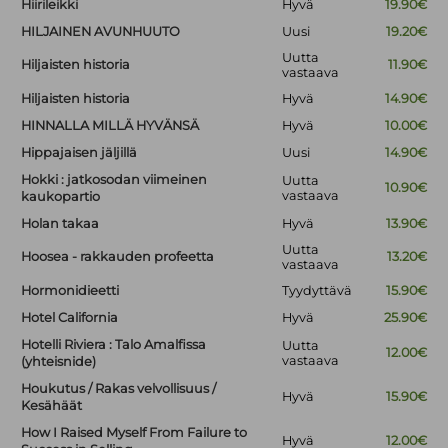
Hiirileikki
Hyvä
19.90€
HILJAINEN AVUNHUUTO
Uusi
19.20€
Uutta
Hiljaisten historia
11.90€
vastaava
Hiljaisten historia
Hyvä
14.90€
HINNALLA MILLÄ HYVÄNSÄ
Hyvä
10.00€
Hippajaisen jäljillä
Uusi
14.90€
Hokki : jatkosodan viimeinen
Uutta
10.90€
vastaava
kaukopartio
Holan takaa
Hyvä
13.90€
Uutta
Hoosea - rakkauden profeetta
13.20€
vastaava
Hormonidieetti
Tyydyttävä
15.90€
Hotel California
Hyvä
25.90€
Hotelli Riviera : Talo Amalfissa
Uutta
12.00€
vastaava
(yhteisnide)
Houkutus / Rakas velvollisuus /
Hyvä
15.90€
Kesähäät
How I Raised Myself From Failure to
Hyvä
12.00€