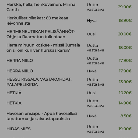
Herkkä, hellä, hehkuvainen. Minna
Uutta
29.90€
vastaava
Canth
Herkulliset piirakat : 60 makeaa
Hyvä
18.90€
leivonnaista
HERMENEUTIIKAN PELISÄÄNNÖT-
Uusi
20.00€
Ohjeita Raamatun tulkintaan
Herra minuun koskee - missä Jumala
Uutta
18.00€
vastaava
on silloin kun vanhurskas kärsii?
Uutta
HERRA NIILO
17.90€
vastaava
HERRA NIILO
Hyvä
17.90€
HESSU KISSALA. VASTAKOHDAT.
Uutta
13.90€
vastaava
PALAPELIKIRJA
HETKIÄ
Uusi
10.20€
Uutta
HETKIÄ
14.90€
vastaava
Hevosen ensiapu - Apua hevosellesi
Hyvä
8.50€
tapaturma- ja sairaustapauksiin
Uutta
HIDAS MIES
19.90€
vastaava