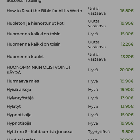
Success in Selling
Uutta
How to Read the Bible for All Its Worth
16.80€
vastaava
Uutta
Huoleton ja hienostunut koti
19.90€
vastaava
Huomenna kaikki on toisin
Hyvä
15.00€
Uutta
Huomenna kaikki on toisin
12.20€
vastaava
Uutta
Huomenna kuolet
13.20€
vastaava
HUONOMMINKIN OLISI VOINUT
Hyvä
20.00€
KÄYDÄ
Hurmaava mies
Hyvä
19.90€
Hyisiä aikoja
Hyvä
19.90€
Hylynryöstäjä
Hyvä
13.90€
Hylätyt
Hyvä
13.90€
Hypnotisoija
Hyvä
15.90€
Hypnotisoija
Hyvä
19.90€
Hytti nro 6 - Kohtaamisia junassa
Tyydyttävä
9.80€