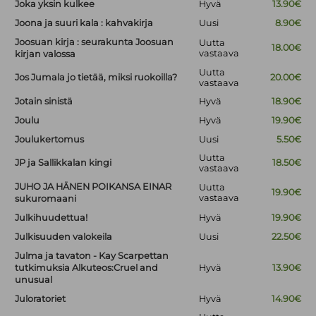
Joka yksin kulkee
Hyvä
13.90€
Joona ja suuri kala : kahvakirja
Uusi
8.90€
Joosuan kirja : seurakunta Joosuan
Uutta
18.00€
vastaava
kirjan valossa
Uutta
Jos Jumala jo tietää, miksi ruokoilla?
20.00€
vastaava
Jotain sinistä
Hyvä
18.90€
Joulu
Hyvä
19.90€
Joulukertomus
Uusi
5.50€
Uutta
JP ja Sallikkalan kingi
18.50€
vastaava
JUHO JA HÄNEN POIKANSA EINAR
Uutta
19.90€
vastaava
sukuromaani
Julkihuudettua!
Hyvä
19.90€
Julkisuuden valokeila
Uusi
22.50€
Julma ja tavaton - Kay Scarpettan
tutkimuksia Alkuteos:Cruel and
Hyvä
13.90€
unusual
Juloratoriet
Hyvä
14.90€