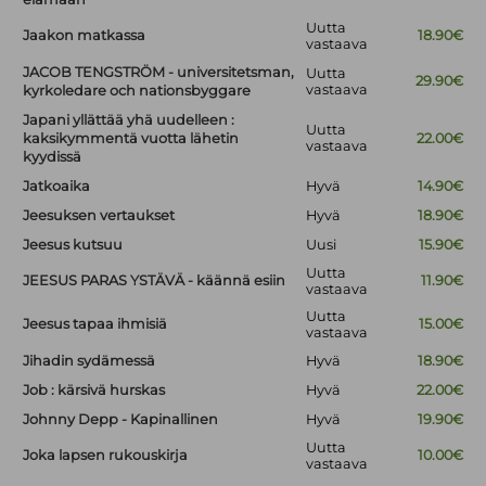
Uutta
Jaakon matkassa
18.90€
vastaava
JACOB TENGSTRÖM - universitetsman,
Uutta
29.90€
vastaava
kyrkoledare och nationsbyggare
Japani yllättää yhä uudelleen :
Uutta
kaksikymmentä vuotta lähetin
22.00€
vastaava
kyydissä
Jatkoaika
Hyvä
14.90€
Jeesuksen vertaukset
Hyvä
18.90€
Jeesus kutsuu
Uusi
15.90€
Uutta
JEESUS PARAS YSTÄVÄ - käännä esiin
11.90€
vastaava
Uutta
Jeesus tapaa ihmisiä
15.00€
vastaava
Jihadin sydämessä
Hyvä
18.90€
Job : kärsivä hurskas
Hyvä
22.00€
Johnny Depp - Kapinallinen
Hyvä
19.90€
Uutta
Joka lapsen rukouskirja
10.00€
vastaava