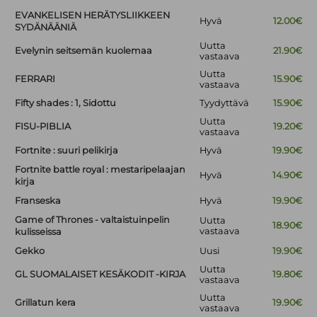
EVANKELISEN HERÄTYSLIIKKEEN
Hyvä
12.00€
SYDÄNÄÄNIÄ
Uutta
Evelynin seitsemän kuolemaa
21.90€
vastaava
Uutta
FERRARI
15.90€
vastaava
Fifty shades : 1, Sidottu
Tyydyttävä
15.90€
Uutta
FISU-PIBLIA
19.20€
vastaava
Fortnite : suuri pelikirja
Hyvä
19.90€
Fortnite battle royal : mestaripelaajan
Hyvä
14.90€
kirja
Franseska
Hyvä
19.90€
Game of Thrones - valtaistuinpelin
Uutta
18.90€
vastaava
kulisseissa
Gekko
Uusi
19.90€
Uutta
GL SUOMALAISET KESÄKODIT -KIRJA
19.80€
vastaava
Uutta
Grillatun kera
19.90€
vastaava