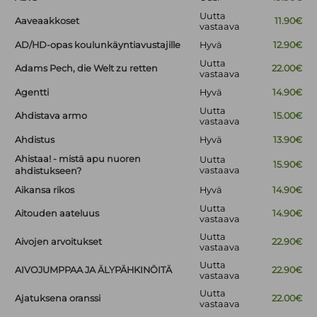
Uutta
Aaveaakkoset
11.90€
vastaava
AD/HD-opas koulunkäyntiavustajille
Hyvä
12.90€
Uutta
Adams Pech, die Welt zu retten
22.00€
vastaava
Agentti
Hyvä
14.90€
Uutta
Ahdistava armo
15.00€
vastaava
Ahdistus
Hyvä
13.90€
Ahistaa! - mistä apu nuoren
Uutta
15.90€
vastaava
ahdistukseen?
Aikansa rikos
Hyvä
14.90€
Uutta
Aitouden aateluus
14.90€
vastaava
Uutta
Aivojen arvoitukset
22.90€
vastaava
Uutta
AIVOJUMPPAA JA ÄLYPÄHKINÖITÄ
22.90€
vastaava
Uutta
Ajatuksena oranssi
22.00€
vastaava