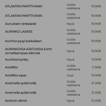
Uutta
ATLANTAN PANTTIVANKI
19.90€
vastaava
Uutta
ATLANTAN PANTTIVANKI
19.90€
vastaava
Aunuksen terässade
Hyvä
19.90€
Uutta
AURINKO LASKEE
19.90€
vastaava
Uutta
Aurinko pysyi paikallaan
19.90€
vastaava
AURINKOISIA AJATUKSIA kohti
Hyvä
15.90€
onnellisempaa elämää
Aurinkomyrsky
Hyvä
13.90€
Uutta
Avioliitto
11.90€
vastaava
Avioliitto-opas
Uusi
19.90€
Uutta
Avoimella sydämellä
21.00€
vastaava
Uutta
Avoimella sydämellä
21.00€
vastaava
Avoimin silmin
Hyvä
10.00€