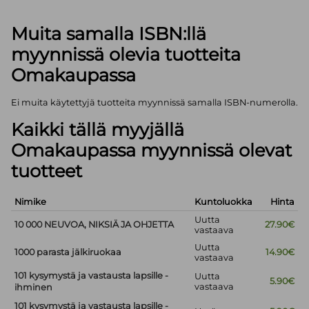
Muita samalla ISBN:llä
myynnissä olevia tuotteita
Omakaupassa
Ei muita käytettyjä tuotteita myynnissä samalla ISBN-numerolla.
Kaikki tällä myyjällä
Omakaupassa myynnissä olevat
tuotteet
Nimike
Kuntoluokka
Hinta
Uutta
10 000 NEUVOA, NIKSIÄ JA OHJETTA
27.90€
vastaava
Uutta
1000 parasta jälkiruokaa
14.90€
vastaava
101 kysymystä ja vastausta lapsille -
Uutta
5.90€
vastaava
ihminen
101 kysymystä ja vastausta lapsille -