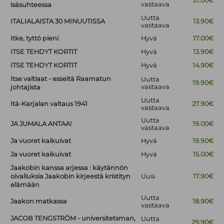
21.00€
vastaava
isäsuhteessa
Uutta
ITALIALAISTA 30 MINUUTISSA
13.90€
vastaava
Itke, tyttö pieni
Hyvä
17.00€
ITSE TEHDYT KORTIT
Hyvä
13.90€
ITSE TEHDYT KORTIT
Hyvä
14.90€
Itse valtiaat - esseitä Raamatun
Uutta
19.90€
vastaava
johtajista
Uutta
Itä-Karjalan valtaus 1941
27.90€
vastaava
Uutta
JA JUMALA ANTAA!
19.00€
vastaava
Ja vuoret kaikuivat
Hyvä
19.90€
Ja vuoret kaikuivat
Hyvä
15.00€
Jaakobin kanssa arjessa : käytännön
oivalluksia Jaakobin kirjeestä kristityn
Uusi
17.90€
elämään
Uutta
Jaakon matkassa
18.90€
vastaava
JACOB TENGSTRÖM - universitetsman,
Uutta
29.90€