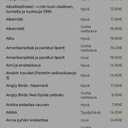
Alivaltiosihteeri - v niin kuin virallinen,
Hyvä
13.90€
tunteita ja tuoksuja 1999
Alkemisti
Hyvä
11.90€
Uutta
Alkemistit
19.90€
vastaava
Alku
Hyvä
19.90€
Uutta
Amerikanpitsiä ja parsitut liperit
19.20€
vastaava
Amerikanpitsiä ja parsitut liperit
Uusi
19.90€
Ami ja ensirakkaus
Hyvä
14.90€
Anakin haudat (Perettin seikkailusarja
Hyvä
14.90€
3)
Angry Birds - Naamarit
Hyvä
11.90€
Uutta
Angry Birds. Red löytää ystävän
9.90€
vastaava
Ankka pelastaa vauvan
Hyvä
7.90€
ANNA
Tyydyttävä
14.00€
Anna pyhän koskettaa
Uusi
14.90€
Uutta