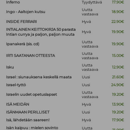
Inferno
Tyydyttävä
17.90€
Uutta
Ingo - Aaltojen kutsu
18.90€
vastaava
INSIDE FERRARI
Hyvä
22.90€
INTIALAINEN KEITTOKIRJA 50 parasta
Hyvä
19.90€
Intian currya ja paljon, paljon muuta
Uutta
Ipanakerä (sis. cd)
19.90€
vastaava
Uutta
IRTI SAATANAN OTTEESTA
15.00€
vastaava
Uutta
Isku
12.90€
vastaava
Israel : siunauksena keskellä maata
Uusi
21.60€
Israel-tyttö
Uusi
24.90€
Uutta
Israelin uudet opetuslapset
19.20€
vastaava
ISÄ MEIDÄN
Hyvä
13.90€
ISÄNMAAN PERILLISET
Uusi
19.20€
Isä, lähdetään saareen!
Hyvä
17.90€
Isän kaipuu : mielen sovinto
Uutta