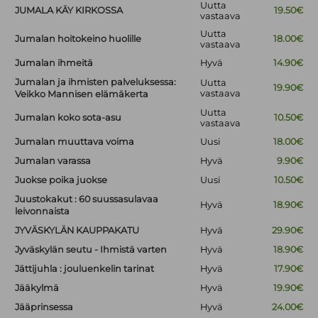
Uutta
JUMALA KÄY KIRKOSSA
19.50€
vastaava
Uutta
Jumalan hoitokeino huolille
18.00€
vastaava
Jumalan ihmeitä
Hyvä
14.90€
Jumalan ja ihmisten palveluksessa:
Uutta
19.90€
vastaava
Veikko Mannisen elämäkerta
Uutta
Jumalan koko sota-asu
10.50€
vastaava
Jumalan muuttava voima
Uusi
18.00€
Jumalan varassa
Hyvä
9.90€
Juokse poika juokse
Uusi
10.50€
Juustokakut : 60 suussasulavaa
Hyvä
18.90€
leivonnaista
JYVÄSKYLÄN KAUPPAKATU
Hyvä
29.90€
Jyväskylän seutu - Ihmistä varten
Hyvä
18.90€
Jättijuhla : jouluenkelin tarinat
Hyvä
17.90€
Jääkylmä
Hyvä
19.90€
Jääprinsessa
Hyvä
24.00€