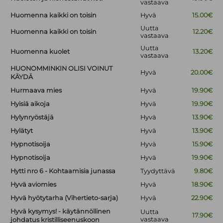
vastaava
Huomenna kaikki on toisin
Hyvä
15.00€
Uutta
Huomenna kaikki on toisin
12.20€
vastaava
Uutta
Huomenna kuolet
13.20€
vastaava
HUONOMMINKIN OLISI VOINUT
Hyvä
20.00€
KÄYDÄ
Hurmaava mies
Hyvä
19.90€
Hyisiä aikoja
Hyvä
19.90€
Hylynryöstäjä
Hyvä
13.90€
Hylätyt
Hyvä
13.90€
Hypnotisoija
Hyvä
15.90€
Hypnotisoija
Hyvä
19.90€
Hytti nro 6 - Kohtaamisia junassa
Tyydyttävä
9.80€
Hyvä aviomies
Hyvä
18.90€
Hyvä hyötytarha (Vihertieto-sarja)
Hyvä
22.90€
Hyvä kysymys! - käytännöllinen
Uutta
17.90€
vastaava
johdatus kristilliseenuskoon