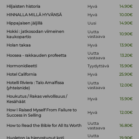
Hiljaisten historia
Hyvä
14.90€
HINNALLA MILLÄ HYVÄNSÄ
Hyvä
10.00€
Hippajaisen jäljillä
Uusi
14.90€
Hokki : jatkosodan viimeinen
Uutta
10.90€
vastaava
kaukopartio
Holan takaa
Hyvä
13.90€
Uutta
Hoosea - rakkauden profeetta
13.20€
vastaava
Hormonidieetti
Tyydyttävä
15.90€
Hotel California
Hyvä
25.90€
Hotelli Riviera : Talo Amalfissa
Uutta
12.00€
vastaava
(yhteisnide)
Houkutus / Rakas velvollisuus /
Hyvä
15.90€
Kesähäät
How I Raised Myself From Failure to
Hyvä
12.00€
Success in Selling
Uutta
How to Read the Bible for All Its Worth
16.80€
vastaava
Uutta
Huoleton ja hienostunut koti
19.90€