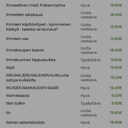
Ihmeellinen mieli. Poikani tarina
Hyvä
19.90€
Uutta
Ihmeiden aikakausi
18.00€
vastaava
Ihmisen käyttöohjeet - kymmenen
Uutta
16.90€
vastaava
käskyä - taakka vai siunaus?
Uutta
Ihmisen osa
12.90€
vastaava
Uutta
Ihmiskaupan kasvot
18.00€
vastaava
Ihmiskunnan loppulaukka
Tyydyttävä
15.60€
Ikiyö
Hyvä
19.90€
IKKUNA JERUSALEMIIN kulttuuria
Uutta
19.20€
vastaava
katuja kulkijoita
IKUISEN RAKKAUDEN SAARI
Hyvä
16.00€
Ikämiessarja
Hyvä
9.00€
Illan tullen
Tyydyttävä
9.90€
Uutta
Ilo
19.90€
vastaava
Iloinen askartelukirja
Hyvä
18.90€