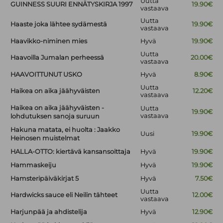
Uutta
GUINNESS SUURI ENNÄTYSKIRJA 1997
19.90€
vastaava
Uutta
Haaste joka lähtee sydämestä
19.90€
vastaava
Haavikko-niminen mies
Hyvä
19.90€
Uutta
Haavoilla Jumalan perheessä
20.00€
vastaava
HAAVOITTUNUT USKO
Hyvä
8.90€
Uutta
Haikea on aika jäähyväisten
12.20€
vastaava
Haikea on aika jäähyväisten -
Uutta
19.90€
vastaava
lohdutuksen sanoja suruun
Hakuna matata, ei huolta : Jaakko
Uusi
19.90€
Heinosen muistelmat
HALLA-OTTO: kiertävä kansansoittaja
Hyvä
19.90€
Hammaskeiju
Hyvä
19.90€
Hamsteripäiväkirjat 5
Hyvä
7.50€
Uutta
Hardwicks sauce eli Neilin tähteet
12.00€
vastaava
Harjunpää ja ahdistelija
Hyvä
12.90€