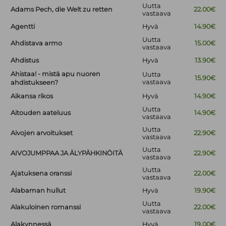
Uutta
Adams Pech, die Welt zu retten
22.00€
vastaava
Agentti
Hyvä
14.90€
Uutta
Ahdistava armo
15.00€
vastaava
Ahdistus
Hyvä
13.90€
Ahistaa! - mistä apu nuoren
Uutta
15.90€
vastaava
ahdistukseen?
Aikansa rikos
Hyvä
14.90€
Uutta
Aitouden aateluus
14.90€
vastaava
Uutta
Aivojen arvoitukset
22.90€
vastaava
Uutta
AIVOJUMPPAA JA ÄLYPÄHKINÖITÄ
22.90€
vastaava
Uutta
Ajatuksena oranssi
22.00€
vastaava
Alabaman hullut
Hyvä
19.90€
Uutta
Alakuloinen romanssi
22.00€
vastaava
Alakynnessä
Hyvä
19.00€