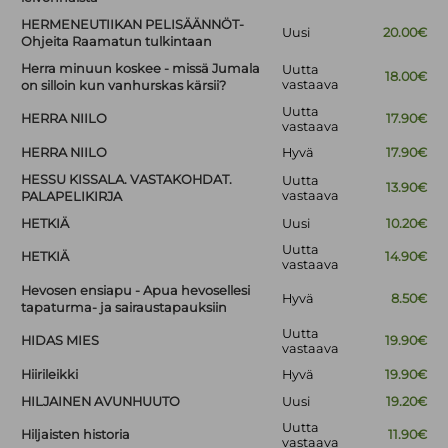
HERMENEUTIIKAN PELISÄÄNNÖT-
Uusi
20.00€
Ohjeita Raamatun tulkintaan
Herra minuun koskee - missä Jumala
Uutta
18.00€
vastaava
on silloin kun vanhurskas kärsii?
Uutta
HERRA NIILO
17.90€
vastaava
HERRA NIILO
Hyvä
17.90€
HESSU KISSALA. VASTAKOHDAT.
Uutta
13.90€
vastaava
PALAPELIKIRJA
HETKIÄ
Uusi
10.20€
Uutta
HETKIÄ
14.90€
vastaava
Hevosen ensiapu - Apua hevosellesi
Hyvä
8.50€
tapaturma- ja sairaustapauksiin
Uutta
HIDAS MIES
19.90€
vastaava
Hiirileikki
Hyvä
19.90€
HILJAINEN AVUNHUUTO
Uusi
19.20€
Uutta
Hiljaisten historia
11.90€
vastaava