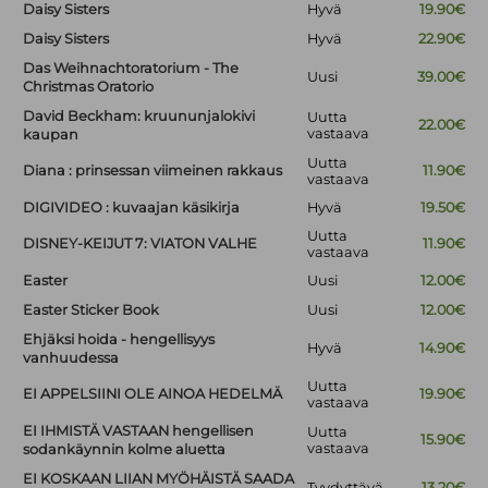
Daisy Sisters
Hyvä
19.90€
Daisy Sisters
Hyvä
22.90€
Das Weihnachtoratorium - The
Uusi
39.00€
Christmas Oratorio
David Beckham: kruununjalokivi
Uutta
22.00€
vastaava
kaupan
Uutta
Diana : prinsessan viimeinen rakkaus
11.90€
vastaava
DIGIVIDEO : kuvaajan käsikirja
Hyvä
19.50€
Uutta
DISNEY-KEIJUT 7: VIATON VALHE
11.90€
vastaava
Easter
Uusi
12.00€
Easter Sticker Book
Uusi
12.00€
Ehjäksi hoida - hengellisyys
Hyvä
14.90€
vanhuudessa
Uutta
EI APPELSIINI OLE AINOA HEDELMÄ
19.90€
vastaava
EI IHMISTÄ VASTAAN hengellisen
Uutta
15.90€
vastaava
sodankäynnin kolme aluetta
EI KOSKAAN LIIAN MYÖHÄISTÄ SAADA
Tyydyttävä
13.20€