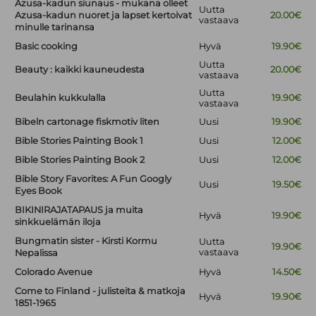
Azusa-kadun siunaus - mukana olleet
Uutta
Azusa-kadun nuoret ja lapset kertoivat
20.00€
vastaava
minulle tarinansa
Basic cooking
Hyvä
19.90€
Uutta
Beauty : kaikki kauneudesta
20.00€
vastaava
Uutta
Beulahin kukkulalla
19.90€
vastaava
Bibeln cartonage fiskmotiv liten
Uusi
19.90€
Bible Stories Painting Book 1
Uusi
12.00€
Bible Stories Painting Book 2
Uusi
12.00€
Bible Story Favorites: A Fun Googly
Uusi
19.50€
Eyes Book
BIKINIRAJATAPAUS ja muita
Hyvä
19.90€
sinkkuelämän iloja
Bungmatin sister - Kirsti Kormu
Uutta
19.90€
vastaava
Nepalissa
Colorado Avenue
Hyvä
14.50€
Come to Finland - julisteita & matkoja
Hyvä
19.90€
1851-1965