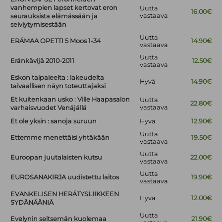
vanhempien lapset kertovat eron
Uutta
16.00€
vastaava
seurauksista elämässään ja
selviytymisestään
Uutta
ERÄMAA OPETTI 5 Moos 1-34
14.90€
vastaava
Uutta
Eränkävijä 2010-2011
12.50€
vastaava
Eskon taipaleelta : lakeudelta
Hyvä
14.90€
taivaallisen näyn toteuttajaksi
Et kuitenkaan usko : Ville Haapasalon
Uutta
22.80€
vastaava
varhaisvuodet Venäjällä
Et ole yksin : sanoja suruun
Hyvä
12.90€
Uutta
Ettemme menettäisi yhtäkään
19.50€
vastaava
Uutta
Euroopan juutalaisten kutsu
22.00€
vastaava
Uutta
EUROSANAKIRJA uudistettu laitos
19.90€
vastaava
EVANKELISEN HERÄTYSLIIKKEEN
Hyvä
12.00€
SYDÄNÄÄNIÄ
Uutta
Evelynin seitsemän kuolemaa
21.90€