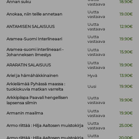
Annan suku
18.90€
vastaava
Uutta
Anokaa, niin teille annetaan
19.00€
vastaava
Uutta
ANTAMISEN SALAISUUS
12.90€
vastaava
Uutta
Aramea-Suomi Interlineaari
19.90€
vastaava
Aramea-suomi interlineaari -
Uutta
15.90€
vastaava
Johanneksen ilmestys
Uutta
ARARATIN SALAISUUS
19.90€
vastaava
Ariel ja hämähäkkinainen
Hyvä
13.90€
Arkielämää Pyhässä maassa :
Uusi
19.90€
tuokiokuvia matkan varrelta
Arkkipiispa Paavali hengellisen
Uutta
19.90€
vastaava
lapsensa silmin
Uutta
Armanin maailma
19.90€
vastaava
Uutta
Armo riittää : Hilja Aaltosen muistokirja
25.00€
vastaava
Uutta
Armo riittää : Hilja Aaltosen muistokirja
20.00€