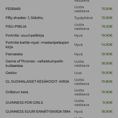
vastaava
Uutta
FERRARI
15.90€
vastaava
Fifty shades : 1, Sidottu
Tyydyttävä
15.90€
Uutta
FISU-PIBLIA
19.20€
vastaava
Fortnite : suuri pelikirja
Hyvä
19.90€
Fortnite battle royal : mestaripelaajan
Hyvä
14.90€
kirja
Franseska
Hyvä
19.90€
Game of Thrones - valtaistuinpelin
Uutta
18.90€
vastaava
kulisseissa
Gekko
Uusi
19.90€
Uutta
GL SUOMALAISET KESÄKODIT -KIRJA
19.80€
vastaava
Uutta
Grillatun kera
19.90€
vastaava
Uutta
GUINNESS FOR GIRLS
9.90€
vastaava
GUINNESS SUURI ENNÄTYSKIRJA 1994
Hyvä
18.90€