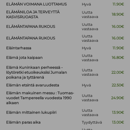
ELÄMÄN VOIMANA LUOTTAMUS
Hyvä
11.90€
ELÄMÄNILOA JA TERVEYTTÄ
Uutta
18.90€
vastaava
KASVISRUOASTA
Uutta
ELÄMÄNTAPANA RUKOUS
16.00€
vastaava
Uutta
ELÄMÄNTAPANA RUKOUS
16.00€
vastaava
Eläintarhassa
Hyvä
11.90€
Uutta
Elämä jota kaipaan
16.80€
vastaava
Elämä Kuninkaan perheessä -
Uutta
löytöretki etuoikeuksiisi Jumalan
22.00€
vastaava
poikana ja tyttärenä
Elämän etsintä avaruudesta
Hyvä
22.50€
Elämän makuinen messu : Tuomas-
Uutta
vuodet Tampereella vuodesta 1990
24.90€
vastaava
alkaen
Uutta
Elämän mittainen lukupiiri
13.90€
vastaava
Elämän paras aika
Tyydyttävä
13.00€
Uutta