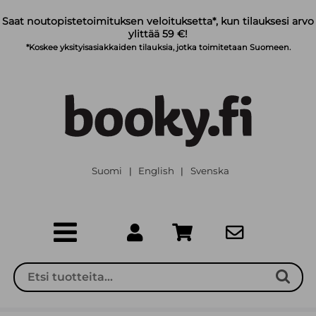
Siirry pääsisältöön
Saat noutopistetoimituksen veloituksetta*, kun tilauksesi arvo
ylittää 59 €!
*Koskee yksityisasiakkaiden tilauksia, jotka toimitetaan Suomeen.
Suomi
English
Svenska
|
|