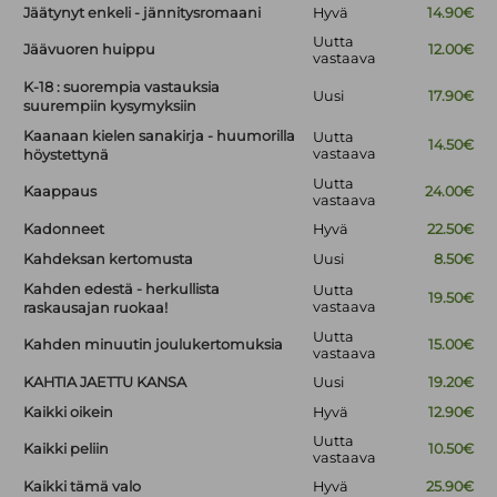
Jäätynyt enkeli - jännitysromaani
Hyvä
14.90€
Uutta
Jäävuoren huippu
12.00€
vastaava
K-18 : suorempia vastauksia
Uusi
17.90€
suurempiin kysymyksiin
Kaanaan kielen sanakirja - huumorilla
Uutta
14.50€
vastaava
höystettynä
Uutta
Kaappaus
24.00€
vastaava
Kadonneet
Hyvä
22.50€
Kahdeksan kertomusta
Uusi
8.50€
Kahden edestä - herkullista
Uutta
19.50€
vastaava
raskausajan ruokaa!
Uutta
Kahden minuutin joulukertomuksia
15.00€
vastaava
KAHTIA JAETTU KANSA
Uusi
19.20€
Kaikki oikein
Hyvä
12.90€
Uutta
Kaikki peliin
10.50€
vastaava
Kaikki tämä valo
Hyvä
25.90€