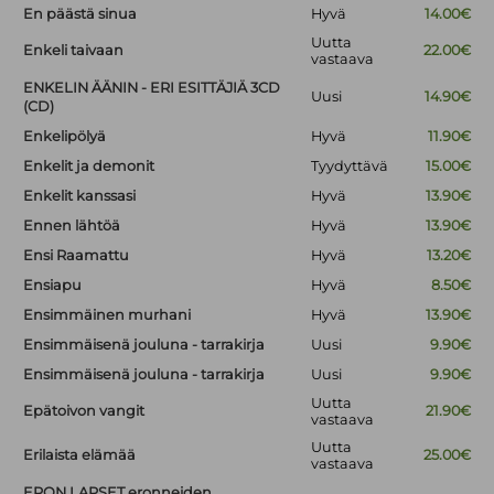
En päästä sinua
Hyvä
14.00€
Uutta
Enkeli taivaan
22.00€
vastaava
ENKELIN ÄÄNIN - ERI ESITTÄJIÄ 3CD
Uusi
14.90€
(CD)
Enkelipölyä
Hyvä
11.90€
Enkelit ja demonit
Tyydyttävä
15.00€
Enkelit kanssasi
Hyvä
13.90€
Ennen lähtöä
Hyvä
13.90€
Ensi Raamattu
Hyvä
13.20€
Ensiapu
Hyvä
8.50€
Ensimmäinen murhani
Hyvä
13.90€
Ensimmäisenä jouluna - tarrakirja
Uusi
9.90€
Ensimmäisenä jouluna - tarrakirja
Uusi
9.90€
Uutta
Epätoivon vangit
21.90€
vastaava
Uutta
Erilaista elämää
25.00€
vastaava
ERON LAPSET eronneiden