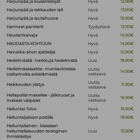
Harjunpää ja kiusantekijät
Hyvä
12.90€
Harjunpää ja rakkauden lait
Hyvä
13.90€
Harjunpää ja rautahuone
Hyvä
19.90€
Harmaat pantterit
Tyydyttävä
13.90€
Haudankaivaja
Hyvä
14.90€
HAUDASTA KOHTUUN
Hyvä
14.90€
Havukka-ahon ajattelija
Hyvä
10.90€
Hedelmäistä : herkkuja hedelmistä
Uusi
19.90€
Hedelmäsalaattia : moniravinteisia
Uutta
14.90€
vastaava
tositarinoita arkielämästä
Uutta
Heikkouden ylistys
11.90€
vastaava
Hellapoliisi makeilee - jälkiruoat ja
Uutta
19.90€
vastaava
makeat välipalat
Helluntai-Toivo
Hyvä
15.90€
Helluntaijakson postilla
Hyvä
18.90€
Helluntailainen : klassisen
helluntailaisuuden teologinen
Uusi
15.90€
ihmiskäsitys