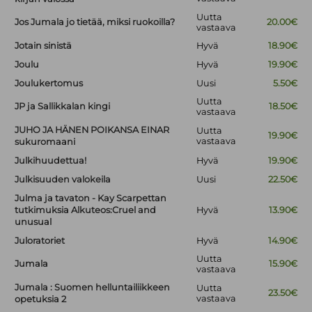
Uutta
Jos Jumala jo tietää, miksi ruokoilla?
20.00€
vastaava
Jotain sinistä
Hyvä
18.90€
Joulu
Hyvä
19.90€
Joulukertomus
Uusi
5.50€
Uutta
JP ja Sallikkalan kingi
18.50€
vastaava
JUHO JA HÄNEN POIKANSA EINAR
Uutta
19.90€
vastaava
sukuromaani
Julkihuudettua!
Hyvä
19.90€
Julkisuuden valokeila
Uusi
22.50€
Julma ja tavaton - Kay Scarpettan
tutkimuksia Alkuteos:Cruel and
Hyvä
13.90€
unusual
Juloratoriet
Hyvä
14.90€
Uutta
Jumala
15.90€
vastaava
Jumala : Suomen helluntailiikkeen
Uutta
23.50€
vastaava
opetuksia 2