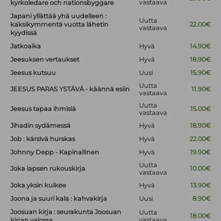
vastaava
kyrkoledare och nationsbyggare
Japani yllättää yhä uudelleen :
Uutta
kaksikymmentä vuotta lähetin
22.00€
vastaava
kyydissä
Jatkoaika
Hyvä
14.90€
Jeesuksen vertaukset
Hyvä
18.90€
Jeesus kutsuu
Uusi
15.90€
Uutta
JEESUS PARAS YSTÄVÄ - käännä esiin
11.90€
vastaava
Uutta
Jeesus tapaa ihmisiä
15.00€
vastaava
Jihadin sydämessä
Hyvä
18.90€
Job : kärsivä hurskas
Hyvä
22.00€
Johnny Depp - Kapinallinen
Hyvä
19.90€
Uutta
Joka lapsen rukouskirja
10.00€
vastaava
Joka yksin kulkee
Hyvä
13.90€
Joona ja suuri kala : kahvakirja
Uusi
8.90€
Joosuan kirja : seurakunta Joosuan
Uutta
18.00€
vastaava
kirjan valossa