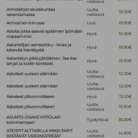
vastaava
Armolahjat seurakuntaa
Uutta
19.00€
vastaava
rakentamassa
Armosi soi minussa
Uusi
19.90€
Asioita jotka saavat sydämen lyömään
Hyvä
10.00€
nopeammin
Askartelijan aarrearkku - kivaa ja
Hyvä
19.90€
kätevää kierrätystä
Askartelun pikkujättiläinen. Tee itse
Hyvä
19.90€
lahjat ja kodin koristeet
Uutta
Askeleet uuteen elämään
12.00€
vastaava
Uutta
Askeleet uuteen elämään
12.00€
vastaava
Askeleet yliluonnolliseen
Hyvä
13.20€
Uutta
Askeleet yliluonnolliseen
15.90€
vastaava
ASUNTO-OSAKEYHTIÖLAKI
Tyydyttävä
35.00€
kommentaari
ATEISTIT ALTTARILLA MIKSI PAPIT
Uutta
14.90€
vastaava
KIISTÄVÄT USKONOPPEJA?