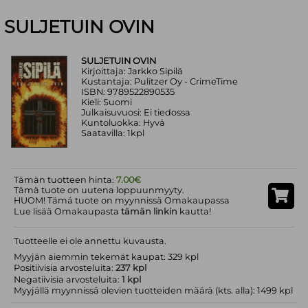
SULJETUIN OVIN
SULJETUIN OVIN
Kirjoittaja: Jarkko Sipilä
Kustantaja: Pulitzer Oy - CrimeTime
ISBN: 9789522890535
Kieli: Suomi
Julkaisuvuosi: Ei tiedossa
Kuntoluokka: Hyvä
Saatavilla: 1kpl
Tämän tuotteen hinta:
7.00€
Tämä tuote on uutena loppuunmyyty.
HUOM! Tämä tuote on myynnissä Omakaupassa
Lue lisää Omakaupasta
tämän linkin
kautta!
Tuotteelle ei ole annettu kuvausta.
Myyjän aiemmin tekemät kaupat: 329 kpl
Positiivisia arvosteluita:
237 kpl
Negatiivisia arvosteluita:
1 kpl
Myyjällä myynnissä olevien tuotteiden määrä (kts. alla): 1499 kpl