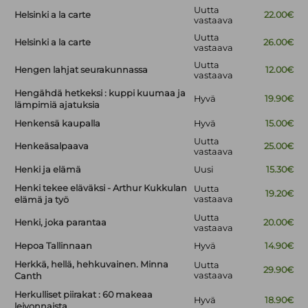
Uutta
Helsinki a la carte
22.00€
vastaava
Uutta
Helsinki a la carte
26.00€
vastaava
Uutta
Hengen lahjat seurakunnassa
12.00€
vastaava
Hengähdä hetkeksi : kuppi kuumaa ja
Hyvä
19.90€
lämpimiä ajatuksia
Henkensä kaupalla
Hyvä
15.00€
Uutta
Henkeäsalpaava
25.00€
vastaava
Henki ja elämä
Uusi
15.30€
Henki tekee eläväksi - Arthur Kukkulan
Uutta
19.20€
vastaava
elämä ja työ
Uutta
Henki, joka parantaa
20.00€
vastaava
Hepoa Tallinnaan
Hyvä
14.90€
Herkkä, hellä, hehkuvainen. Minna
Uutta
29.90€
vastaava
Canth
Herkulliset piirakat : 60 makeaa
Hyvä
18.90€
leivonnaista