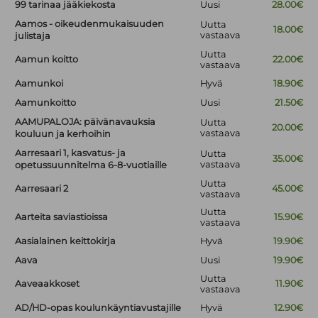
99 tarinaa jääkiekosta
Uusi
28.00€
Aamos - oikeudenmukaisuuden
Uutta
18.00€
vastaava
julistaja
Uutta
Aamun koitto
22.00€
vastaava
Aamunkoi
Hyvä
18.90€
Aamunkoitto
Uusi
21.50€
AAMUPALOJA: päivänavauksia
Uutta
20.00€
vastaava
kouluun ja kerhoihin
Aarresaari 1, kasvatus- ja
Uutta
35.00€
vastaava
opetussuunnitelma 6-8-vuotiaille
Uutta
Aarresaari 2
45.00€
vastaava
Uutta
Aarteita saviastioissa
15.90€
vastaava
Aasialainen keittokirja
Hyvä
19.90€
Aava
Uusi
19.90€
Uutta
Aaveaakkoset
11.90€
vastaava
AD/HD-opas koulunkäyntiavustajille
Hyvä
12.90€