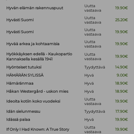
Uutta
Hyvän elämän rakennuspuut
19.90€
vastaava
Uutta
Hyvästi Suomi
25.20€
vastaava
Uutta
Hyvästi Suomi
19.90€
vastaava
Uutta
Hyvää arkea ja kohtaamisia
19.90€
vastaava
Hyökkäyksen edellä - Kaukopartio
Uutta
19.90€
vastaava
Kannaksella kesällä 1941
Hyönteiset tutuksi
Tyydyttävä
14.90€
HÄMÄRÄN SYLISSÄ
Hyvä
9.00€
Hämäränmaa
Hyvä
18.90€
Håkan Westergård - uskon mies
Hyvä
18.90€
Uutta
Ideoita kotiin koko vuodeksi
19.90€
vastaava
Idän sielunmessu
Tyydyttävä
17.90€
Idässä palaa
Hyvä
19.90€
Uutta
If Only I Had Known: A True Story
19.90€
vastaava