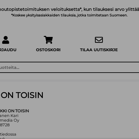
noutopistetoimituksen veloituksetta*, kun tilauksesi arvo ylittää
*Koskee yksityisasiakkaiden tilauksia, jotka toimitetaan Suomeen.
IRJAUDU
OSTOSKORI
TILAA UUTISKIRJE
ON TOISIN
KI ON TOISIN
kanen Kari
amedia Oy
68728
 tiedossa
yvä