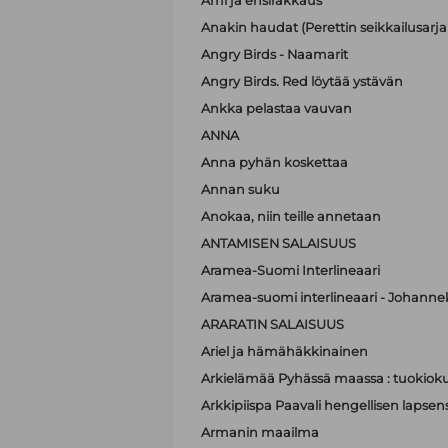
Ami ja ensirakkaus
Anakin haudat (Perettin seikkailusarja 
Angry Birds - Naamarit
Angry Birds. Red löytää ystävän
Ankka pelastaa vauvan
ANNA
Anna pyhän koskettaa
Annan suku
Anokaa, niin teille annetaan
ANTAMISEN SALAISUUS
Aramea-Suomi Interlineaari
Aramea-suomi interlineaari - Johanne
ARARATIN SALAISUUS
Ariel ja hämähäkkinainen
Arkielämää Pyhässä maassa : tuokioku
Arkkipiispa Paavali hengellisen lapsen
Armanin maailma