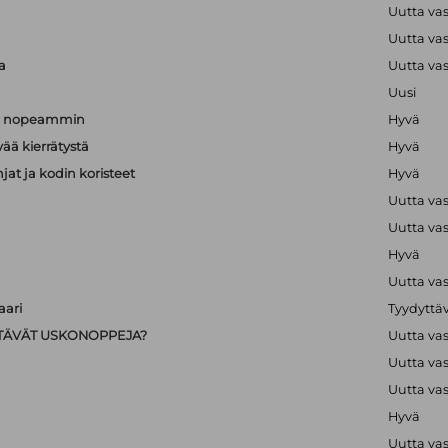
a
Uutta va
a
Uutta va
a
Uutta va
Uusi
än nopeammin
Hyvä
vää kierrätystä
Hyvä
hjat ja kodin koristeet
Hyvä
Uutta va
Uutta va
Hyvä
Uutta va
ari
Tyydyttä
IISTÄVÄT USKONOPPEJA?
Uutta va
Uutta va
Uutta va
Hyvä
Uutta va