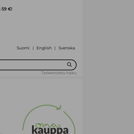
 59 €!
Suomi
English
Svenska
|
|
Tarkennettu haku