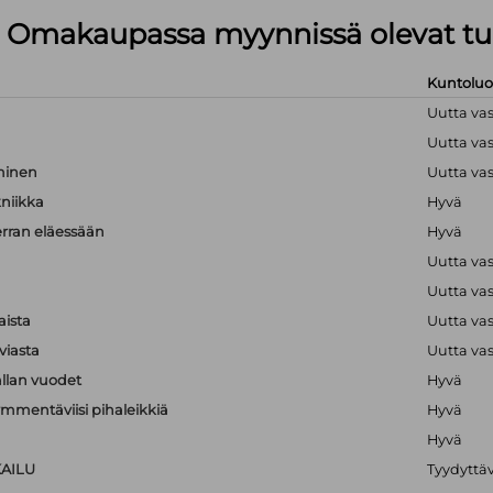
lä Omakaupassa myynnissä olevat tu
Kuntolu
Uutta va
Uutta va
hminen
Uutta va
kniikka
Hyvä
erran eläessään
Hyvä
Uutta va
Uutta va
aista
Uutta va
viasta
Uutta va
llan vuodet
Hyvä
mmentäviisi pihaleikkiä
Hyvä
Hyvä
KAILU
Tyydyttä