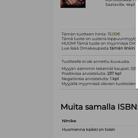
Saatavilla: 4kpl
Tämän tuotteen hinta:
15.00€
Tämä tuote on uutena loppuunmyyty.
HUOM! Tämä tuote on myynnissä Om
Lue lisää Omakaupasta
tämän linkin
k
Tuotteelle ei ole annettu kuvausta.
Myyjän aiemmin tekemät kaupat: 329 
Positiivisia arvosteluita:
237 kpl
Negatiivisia arvosteluita:
1 kpl
Myyjällä myynnissä olevien tuotteiden m
Muita samalla ISBN
Nimike
Huomenna kaikki on toisin