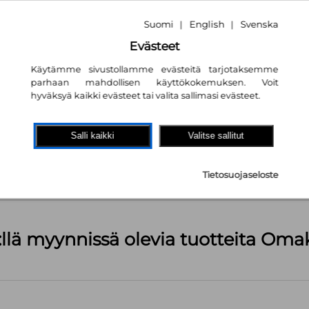
Suomi
English
Svenska
|
|
Evästeet
Käytämme sivustollamme evästeitä tarjotaksemme
parhaan mahdollisen käyttökokemuksen. Voit
hyväksyä kaikki evästeet tai valita sallimasi evästeet.
akaupassa
autta!
Salli kaikki
Valitse sallitut
kpl
Tietosuojaseloste
äärä (kts. alla): 1499 kpl
:llä myynnissä olevia tuotteita Om