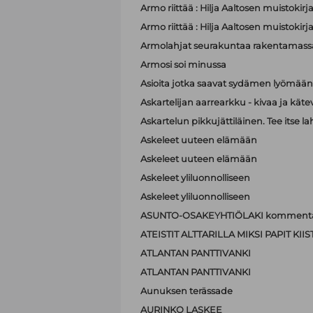
Armo riittää : Hilja Aaltosen muistokirj
Armo riittää : Hilja Aaltosen muistokirj
Armolahjat seurakuntaa rakentamass
Armosi soi minussa
Asioita jotka saavat sydämen lyömä
Askartelijan aarrearkku - kivaa ja käte
Askartelun pikkujättiläinen. Tee itse la
Askeleet uuteen elämään
Askeleet uuteen elämään
Askeleet yliluonnolliseen
Askeleet yliluonnolliseen
ASUNTO-OSAKEYHTIÖLAKI kommenta
ATEISTIT ALTTARILLA MIKSI PAPIT K
ATLANTAN PANTTIVANKI
ATLANTAN PANTTIVANKI
Aunuksen terässade
AURINKO LASKEE