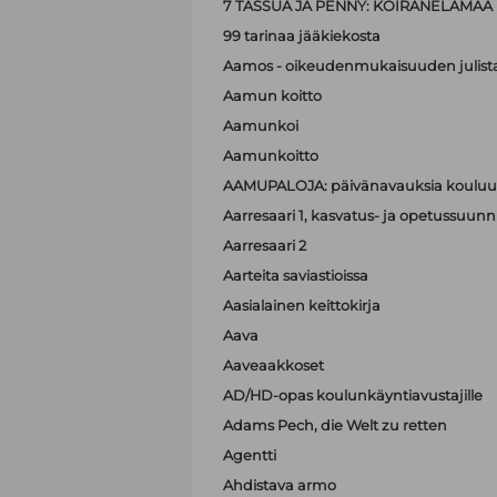
7 TASSUA JA PENNY: KOIRANELÄMÄÄ
99 tarinaa jääkiekosta
Aamos - oikeudenmukaisuuden julist
Aamun koitto
Aamunkoi
Aamunkoitto
AAMUPALOJA: päivänavauksia kouluun
Aarresaari 1, kasvatus- ja opetussuunni
Aarresaari 2
Aarteita saviastioissa
Aasialainen keittokirja
Aava
Aaveaakkoset
AD/HD-opas koulunkäyntiavustajille
Adams Pech, die Welt zu retten
Agentti
Ahdistava armo