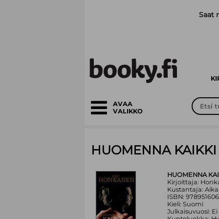
Siirry pääsisältöön
Saat 
K
AVAA
VALIKKO
HUOMENNA KAIKKI 
HUOMENNA KAIK
Kirjoittaja: Hon
Kustantaja: Aik
ISBN: 97895160
Kieli: Suomi
Julkaisuvuosi: Ei
Kuntoluokka: H