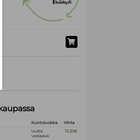
akaupassa
Kuntoluokka
Hinta
Uutta
12.20€
vastaava