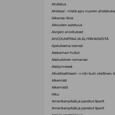
Ahdistus
Ahistaa! - mistä apu nuoren ahdistuk
Aikansa rikos
Aitouden aateluus
Aivojen arvoitukset
AIVOJUMPPAA JA ÄLYPÄHKINÖITÄ
Ajatuksena oranssi
Alabaman hullut
Alakuloinen romanssi
Alakynnessä
Alivaltiosihteeri - v niin kuin virallinen
Alkemisti
Alkemistit
Alku
Amerikanpitsiä ja parsitut liperit
Amerikanpitsiä ja parsitut liperit