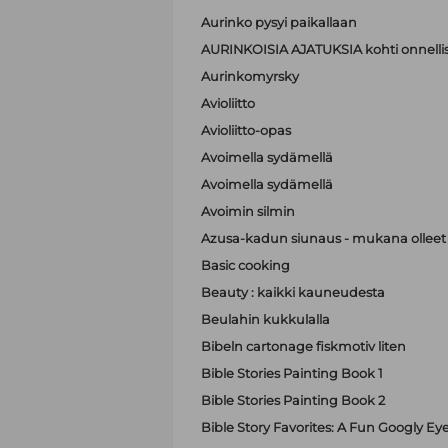
Aurinko pysyi paikallaan
AURINKOISIA AJATUKSIA kohti onnell
Aurinkomyrsky
Avioliitto
Avioliitto-opas
Avoimella sydämellä
Avoimella sydämellä
Avoimin silmin
Azusa-kadun siunaus - mukana olleet A
Basic cooking
Beauty : kaikki kauneudesta
Beulahin kukkulalla
Bibeln cartonage fiskmotiv liten
Bible Stories Painting Book 1
Bible Stories Painting Book 2
Bible Story Favorites: A Fun Googly Ey