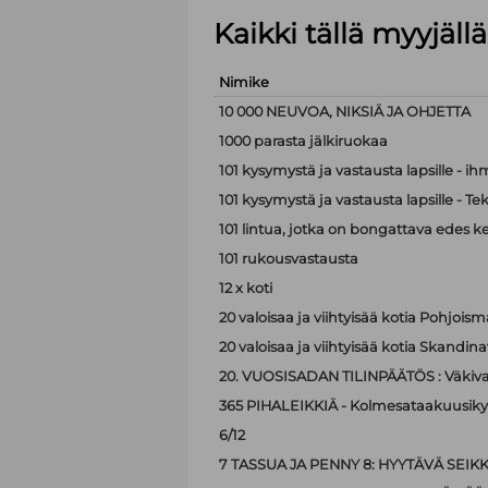
Kaikki tällä myyjäl
Nimike
10 000 NEUVOA, NIKSIÄ JA OHJETTA
1000 parasta jälkiruokaa
101 kysymystä ja vastausta lapsille - i
101 kysymystä ja vastausta lapsille - Te
101 lintua, jotka on bongattava edes k
101 rukousvastausta
12 x koti
20 valoisaa ja viihtyisää kotia Pohjoism
20 valoisaa ja viihtyisää kotia Skandina
20. VUOSISADAN TILINPÄÄTÖS : Väkiva
365 PIHALEIKKIÄ - Kolmesataakuusiky
6/12
7 TASSUA JA PENNY 8: HYYTÄVÄ SEIK