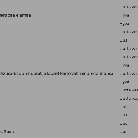
Uutta va
isempaa elämää
Hyvä
Hyvä
Uutta va
Uusi
Uutta va
Uutta va
Hyvä
zusa-kadun nuoret ja lapset kertoivat minulle tarinansa
Uutta va
Hyvä
Uutta va
Uutta va
Uusi
Uusi
Uusi
es Book
Uusi