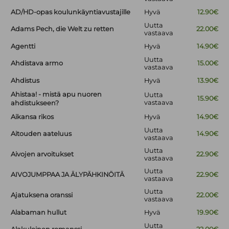
AD/HD-opas koulunkäyntiavustajille
Hyvä
12.90€
Uutta
Adams Pech, die Welt zu retten
22.00€
vastaava
Agentti
Hyvä
14.90€
Uutta
Ahdistava armo
15.00€
vastaava
Ahdistus
Hyvä
13.90€
Ahistaa! - mistä apu nuoren
Uutta
15.90€
vastaava
ahdistukseen?
Aikansa rikos
Hyvä
14.90€
Uutta
Aitouden aateluus
14.90€
vastaava
Uutta
Aivojen arvoitukset
22.90€
vastaava
Uutta
AIVOJUMPPAA JA ÄLYPÄHKINÖITÄ
22.90€
vastaava
Uutta
Ajatuksena oranssi
22.00€
vastaava
Alabaman hullut
Hyvä
19.90€
Uutta