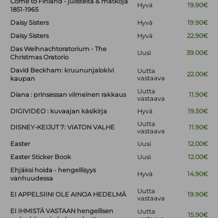
Come to Finland - julisteita & matkoja
Hyvä
19.90€
1851-1965
Daisy Sisters
Hyvä
19.90€
Daisy Sisters
Hyvä
22.90€
Das Weihnachtoratorium - The
Uusi
39.00€
Christmas Oratorio
David Beckham: kruununjalokivi
Uutta
22.00€
vastaava
kaupan
Uutta
Diana : prinsessan viimeinen rakkaus
11.90€
vastaava
DIGIVIDEO : kuvaajan käsikirja
Hyvä
19.50€
Uutta
DISNEY-KEIJUT 7: VIATON VALHE
11.90€
vastaava
Easter
Uusi
12.00€
Easter Sticker Book
Uusi
12.00€
Ehjäksi hoida - hengellisyys
Hyvä
14.90€
vanhuudessa
Uutta
EI APPELSIINI OLE AINOA HEDELMÄ
19.90€
vastaava
EI IHMISTÄ VASTAAN hengellisen
Uutta
15.90€