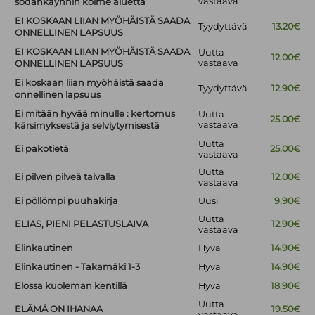
vastaava
sodankäynnin kolme aluetta
EI KOSKAAN LIIAN MYÖHÄISTÄ SAADA
Tyydyttävä
13.20€
ONNELLINEN LAPSUUS
EI KOSKAAN LIIAN MYÖHÄISTÄ SAADA
Uutta
12.00€
vastaava
ONNELLINEN LAPSUUS
Ei koskaan liian myöhäistä saada
Tyydyttävä
12.90€
onnellinen lapsuus
Ei mitään hyvää minulle : kertomus
Uutta
25.00€
vastaava
kärsimyksestä ja selviytymisestä
Uutta
Ei pakotietä
25.00€
vastaava
Uutta
Ei pilven pilveä taivalla
12.00€
vastaava
Ei pöllömpi puuhakirja
Uusi
9.90€
Uutta
ELIAS, PIENI PELASTUSLAIVA
12.90€
vastaava
Elinkautinen
Hyvä
14.90€
Elinkautinen - Takamäki 1-3
Hyvä
14.90€
Elossa kuoleman kentillä
Hyvä
18.90€
Uutta
ELÄMÄ ON IHANAA
19.50€
vastaava