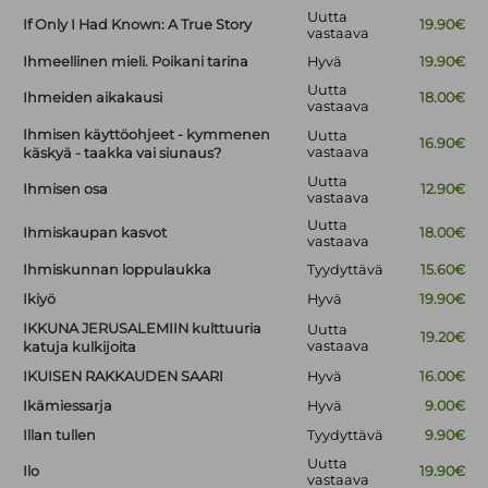
Uutta
If Only I Had Known: A True Story
19.90€
vastaava
Ihmeellinen mieli. Poikani tarina
Hyvä
19.90€
Uutta
Ihmeiden aikakausi
18.00€
vastaava
Ihmisen käyttöohjeet - kymmenen
Uutta
16.90€
vastaava
käskyä - taakka vai siunaus?
Uutta
Ihmisen osa
12.90€
vastaava
Uutta
Ihmiskaupan kasvot
18.00€
vastaava
Ihmiskunnan loppulaukka
Tyydyttävä
15.60€
Ikiyö
Hyvä
19.90€
IKKUNA JERUSALEMIIN kulttuuria
Uutta
19.20€
vastaava
katuja kulkijoita
IKUISEN RAKKAUDEN SAARI
Hyvä
16.00€
Ikämiessarja
Hyvä
9.00€
Illan tullen
Tyydyttävä
9.90€
Uutta
Ilo
19.90€
vastaava