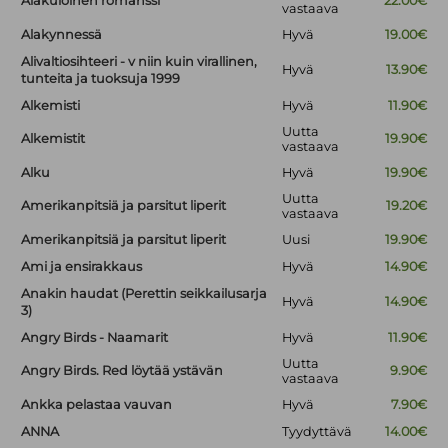
Alakuloinen romanssi
22.00€
vastaava
Alakynnessä
Hyvä
19.00€
Alivaltiosihteeri - v niin kuin virallinen,
Hyvä
13.90€
tunteita ja tuoksuja 1999
Alkemisti
Hyvä
11.90€
Uutta
Alkemistit
19.90€
vastaava
Alku
Hyvä
19.90€
Uutta
Amerikanpitsiä ja parsitut liperit
19.20€
vastaava
Amerikanpitsiä ja parsitut liperit
Uusi
19.90€
Ami ja ensirakkaus
Hyvä
14.90€
Anakin haudat (Perettin seikkailusarja
Hyvä
14.90€
3)
Angry Birds - Naamarit
Hyvä
11.90€
Uutta
Angry Birds. Red löytää ystävän
9.90€
vastaava
Ankka pelastaa vauvan
Hyvä
7.90€
ANNA
Tyydyttävä
14.00€