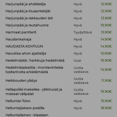
Harjunpää ja ahdistelija
Hyvä
12.90€
Harjunpää ja kiusantekijät
Hyvä
12.90€
Harjunpää ja rakkauden lait
Hyvä
13.90€
Harjunpää ja rautahuone
Hyvä
19.90€
Harmaat pantterit
Tyydyttävä
13.90€
Haudankaivaja
Hyvä
14.90€
HAUDASTA KOHTUUN
Hyvä
14.90€
Havukka-ahon ajattelija
Hyvä
10.90€
Hedelmäistä : herkkuja hedelmistä
Uusi
19.90€
Hedelmäsalaattia : moniravinteisia
Uutta
14.90€
vastaava
tositarinoita arkielämästä
Uutta
Heikkouden ylistys
11.90€
vastaava
Hellapoliisi makeilee - jälkiruoat ja
Uutta
19.90€
vastaava
makeat välipalat
Helluntai-Toivo
Hyvä
15.90€
Helluntaijakson postilla
Hyvä
18.90€
Helluntailainen : klassisen