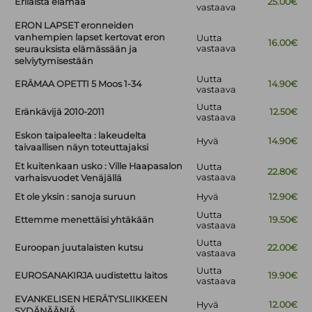
Erilaista elämää
25.00€
vastaava
ERON LAPSET eronneiden
vanhempien lapset kertovat eron
Uutta
16.00€
vastaava
seurauksista elämässään ja
selviytymisestään
Uutta
ERÄMAA OPETTI 5 Moos 1-34
14.90€
vastaava
Uutta
Eränkävijä 2010-2011
12.50€
vastaava
Eskon taipaleelta : lakeudelta
Hyvä
14.90€
taivaallisen näyn toteuttajaksi
Et kuitenkaan usko : Ville Haapasalon
Uutta
22.80€
vastaava
varhaisvuodet Venäjällä
Et ole yksin : sanoja suruun
Hyvä
12.90€
Uutta
Ettemme menettäisi yhtäkään
19.50€
vastaava
Uutta
Euroopan juutalaisten kutsu
22.00€
vastaava
Uutta
EUROSANAKIRJA uudistettu laitos
19.90€
vastaava
EVANKELISEN HERÄTYSLIIKKEEN
Hyvä
12.00€
SYDÄNÄÄNIÄ