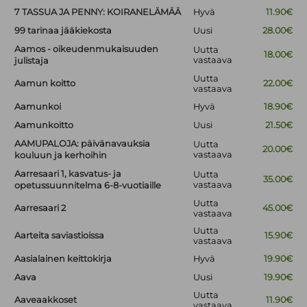
7 TASSUA JA PENNY: KOIRANELÄMÄÄ
Hyvä
11.90€
99 tarinaa jääkiekosta
Uusi
28.00€
Aamos - oikeudenmukaisuuden
Uutta
18.00€
vastaava
julistaja
Uutta
Aamun koitto
22.00€
vastaava
Aamunkoi
Hyvä
18.90€
Aamunkoitto
Uusi
21.50€
AAMUPALOJA: päivänavauksia
Uutta
20.00€
vastaava
kouluun ja kerhoihin
Aarresaari 1, kasvatus- ja
Uutta
35.00€
vastaava
opetussuunnitelma 6-8-vuotiaille
Uutta
Aarresaari 2
45.00€
vastaava
Uutta
Aarteita saviastioissa
15.90€
vastaava
Aasialainen keittokirja
Hyvä
19.90€
Aava
Uusi
19.90€
Uutta
Aaveaakkoset
11.90€
vastaava