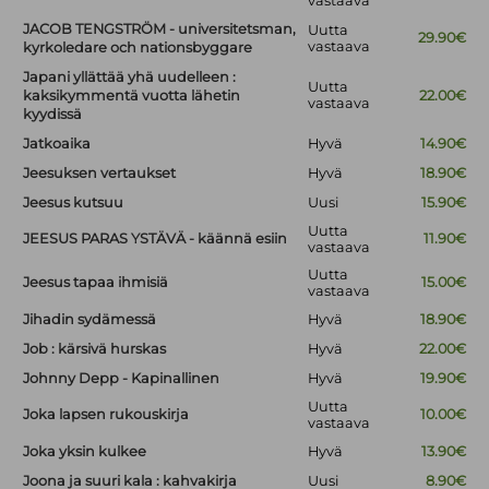
vastaava
JACOB TENGSTRÖM - universitetsman,
Uutta
29.90€
vastaava
kyrkoledare och nationsbyggare
Japani yllättää yhä uudelleen :
Uutta
kaksikymmentä vuotta lähetin
22.00€
vastaava
kyydissä
Jatkoaika
Hyvä
14.90€
Jeesuksen vertaukset
Hyvä
18.90€
Jeesus kutsuu
Uusi
15.90€
Uutta
JEESUS PARAS YSTÄVÄ - käännä esiin
11.90€
vastaava
Uutta
Jeesus tapaa ihmisiä
15.00€
vastaava
Jihadin sydämessä
Hyvä
18.90€
Job : kärsivä hurskas
Hyvä
22.00€
Johnny Depp - Kapinallinen
Hyvä
19.90€
Uutta
Joka lapsen rukouskirja
10.00€
vastaava
Joka yksin kulkee
Hyvä
13.90€
Joona ja suuri kala : kahvakirja
Uusi
8.90€