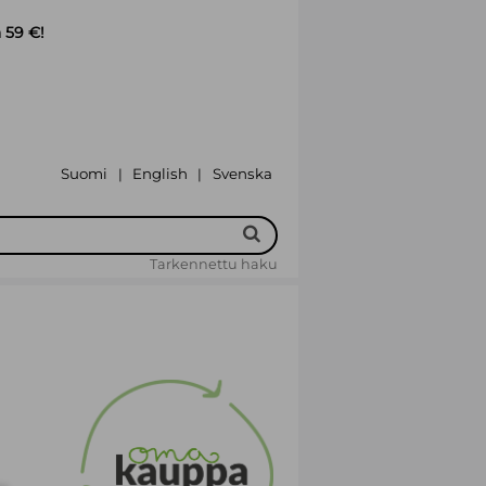
 59 €!
Suomi
English
Svenska
|
|
Tarkennettu haku