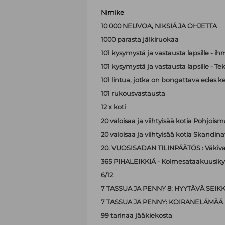
Nimike
10 000 NEUVOA, NIKSIÄ JA OHJETTA
1000 parasta jälkiruokaa
101 kysymystä ja vastausta lapsille - i
101 kysymystä ja vastausta lapsille - Te
101 lintua, jotka on bongattava edes k
101 rukousvastausta
12 x koti
20 valoisaa ja viihtyisää kotia Pohjoism
20 valoisaa ja viihtyisää kotia Skandina
20. VUOSISADAN TILINPÄÄTÖS : Väkiva
365 PIHALEIKKIÄ - Kolmesataakuusiky
6/12
7 TASSUA JA PENNY 8: HYYTÄVÄ SEIK
7 TASSUA JA PENNY: KOIRANELÄMÄÄ
99 tarinaa jääkiekosta