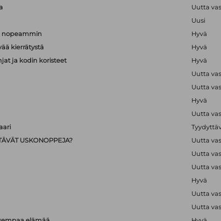
a
Uutta va
Uusi
än nopeammin
Hyvä
vää kierrätystä
Hyvä
hjat ja kodin koristeet
Hyvä
Uutta va
Uutta va
Hyvä
Uutta va
ari
Tyydyttä
IISTÄVÄT USKONOPPEJA?
Uutta va
Uutta va
Uutta va
Hyvä
Uutta va
Uutta va
isempaa elämää
Hyvä