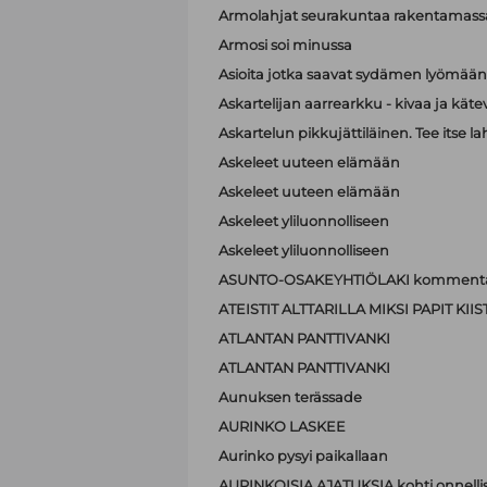
Armolahjat seurakuntaa rakentamass
Armosi soi minussa
Asioita jotka saavat sydämen lyömä
Askartelijan aarrearkku - kivaa ja käte
Askartelun pikkujättiläinen. Tee itse la
Askeleet uuteen elämään
Askeleet uuteen elämään
Askeleet yliluonnolliseen
Askeleet yliluonnolliseen
ASUNTO-OSAKEYHTIÖLAKI kommenta
ATEISTIT ALTTARILLA MIKSI PAPIT K
ATLANTAN PANTTIVANKI
ATLANTAN PANTTIVANKI
Aunuksen terässade
AURINKO LASKEE
Aurinko pysyi paikallaan
AURINKOISIA AJATUKSIA kohti onnell