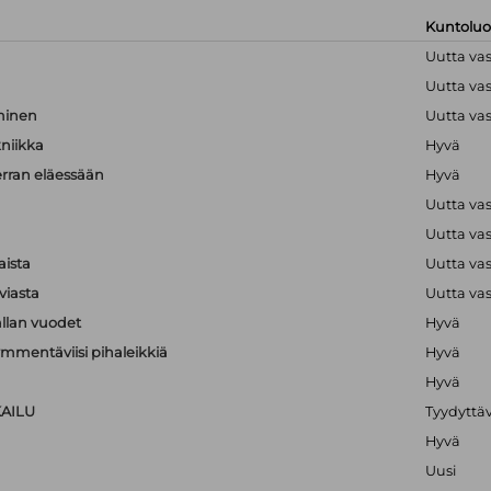
Kuntolu
Uutta va
Uutta va
hminen
Uutta va
kniikka
Hyvä
erran eläessään
Hyvä
Uutta va
Uutta va
aista
Uutta va
viasta
Uutta va
llan vuodet
Hyvä
mmentäviisi pihaleikkiä
Hyvä
Hyvä
KAILU
Tyydyttä
Hyvä
Uusi