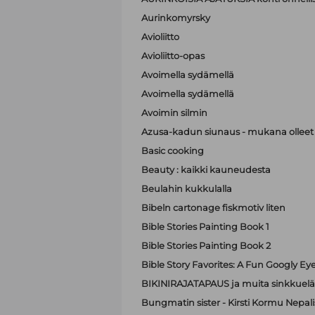
Aurinkomyrsky
Avioliitto
Avioliitto-opas
Avoimella sydämellä
Avoimella sydämellä
Avoimin silmin
Azusa-kadun siunaus - mukana olleet A
Basic cooking
Beauty : kaikki kauneudesta
Beulahin kukkulalla
Bibeln cartonage fiskmotiv liten
Bible Stories Painting Book 1
Bible Stories Painting Book 2
Bible Story Favorites: A Fun Googly Ey
BIKINIRAJATAPAUS ja muita sinkkuelä
Bungmatin sister - Kirsti Kormu Nepali