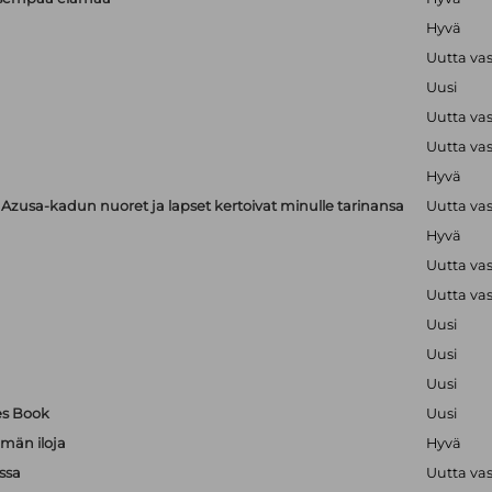
Hyvä
Uutta va
Uusi
Uutta va
Uutta va
Hyvä
zusa-kadun nuoret ja lapset kertoivat minulle tarinansa
Uutta va
Hyvä
Uutta va
Uutta va
Uusi
Uusi
Uusi
es Book
Uusi
män iloja
Hyvä
ssa
Uutta va