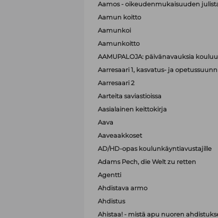
Aamos - oikeudenmukaisuuden julist
Aamun koitto
Aamunkoi
Aamunkoitto
AAMUPALOJA: päivänavauksia kouluun
Aarresaari 1, kasvatus- ja opetussuunni
Aarresaari 2
Aarteita saviastioissa
Aasialainen keittokirja
Aava
Aaveaakkoset
AD/HD-opas koulunkäyntiavustajille
Adams Pech, die Welt zu retten
Agentti
Ahdistava armo
Ahdistus
Ahistaa! - mistä apu nuoren ahdistuk