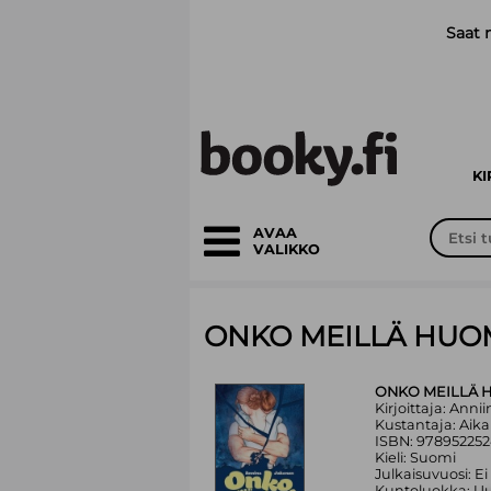
Siirry pääsisältöön
Saat 
K
AVAA
VALIKKO
ONKO MEILLÄ HUO
ONKO MEILLÄ 
Kirjoittaja: Ann
Kustantaja: Aik
ISBN: 978952252
Kieli: Suomi
Julkaisuvuosi: Ei
Kuntoluokka: Uu