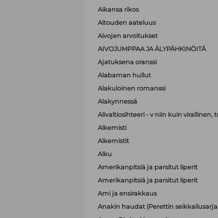
Aikansa rikos
Aitouden aateluus
Aivojen arvoitukset
AIVOJUMPPAA JA ÄLYPÄHKINÖITÄ
Ajatuksena oranssi
Alabaman hullut
Alakuloinen romanssi
Alakynnessä
Alivaltiosihteeri - v niin kuin virallinen
Alkemisti
Alkemistit
Alku
Amerikanpitsiä ja parsitut liperit
Amerikanpitsiä ja parsitut liperit
Ami ja ensirakkaus
Anakin haudat (Perettin seikkailusarja 