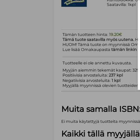
Saatavilla: 1kpl
Tämän tuotteen hinta:
19.20€
Tämä tuote saatavilla myös uutena.
Hi
HUOM! Tämä tuote on myynnissä Om
Lue lisää Omakaupasta
tämän linkin
k
Tuotteelle ei ole annettu kuvausta.
Myyjän aiemmin tekemät kaupat: 329 
Positiivisia arvosteluita:
237 kpl
Negatiivisia arvosteluita:
1 kpl
Myyjällä myynnissä olevien tuotteiden m
Muita samalla ISBN
Ei muita käytettyjä tuotteita myynniss
Kaikki tällä myyjäl