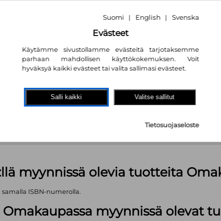
Suomi
English
Svenska
|
|
Evästeet
Käytämme sivustollamme evästeitä tarjotaksemme
parhaan mahdollisen käyttökokemuksen. Voit
nta
30.50€
hyväksyä kaikki evästeet tai valita sallimasi evästeet.
akaupassa
autta!
Salli kaikki
Valitse sallitut
kpl
Tietosuojaseloste
äärä (kts. alla): 1499 kpl
:llä myynnissä olevia tuotteita Om
ä samalla ISBN-numerolla.
lä Omakaupassa myynnissä olevat tu