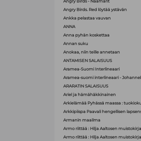
Angry Birds - Naamarit
Angry Birds. Red löytää ystävän
Ankka pelastaa vauvan
ANNA
Anna pyhän koskettaa
Annan suku
Anokaa, niin teille annetaan
ANTAMISEN SALAISUUS
Aramea-Suomi Interlineaari
Aramea-suomi interlineaari - Johanne
ARARATIN SALAISUUS
Ariel ja hämähäkkinainen
Arkielämää Pyhässä maassa : tuokioku
Arkkipiispa Paavali hengellisen lapsen
Armanin maailma
Armo riittää : Hilja Aaltosen muistokirj
Armo riittää : Hilja Aaltosen muistokirj