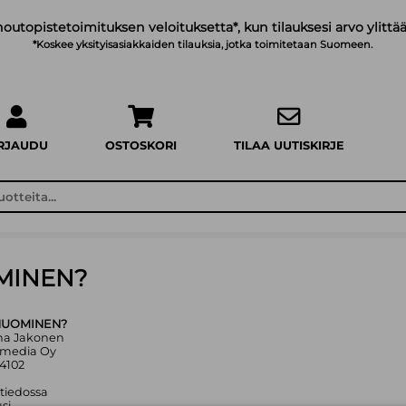
noutopistetoimituksen veloituksetta*, kun tilauksesi arvo ylittää
*Koskee yksityisasiakkaiden tilauksia, jotka toimitetaan Suomeen.
IRJAUDU
OSTOSKORI
TILAA UUTISKIRJE
MINEN?
HUOMINEN?
iina Jakonen
amedia Oy
4102
 tiedossa
si