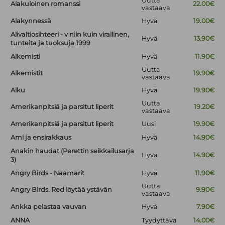
Uutta
Alakuloinen romanssi
22.00€
vastaava
Alakynnessä
Hyvä
19.00€
Alivaltiosihteeri - v niin kuin virallinen,
Hyvä
13.90€
tunteita ja tuoksuja 1999
Alkemisti
Hyvä
11.90€
Uutta
Alkemistit
19.90€
vastaava
Alku
Hyvä
19.90€
Uutta
Amerikanpitsiä ja parsitut liperit
19.20€
vastaava
Amerikanpitsiä ja parsitut liperit
Uusi
19.90€
Ami ja ensirakkaus
Hyvä
14.90€
Anakin haudat (Perettin seikkailusarja
Hyvä
14.90€
3)
Angry Birds - Naamarit
Hyvä
11.90€
Uutta
Angry Birds. Red löytää ystävän
9.90€
vastaava
Ankka pelastaa vauvan
Hyvä
7.90€
ANNA
Tyydyttävä
14.00€