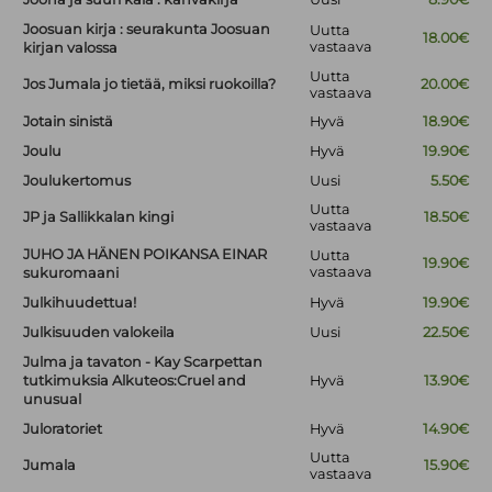
Joosuan kirja : seurakunta Joosuan
Uutta
18.00€
vastaava
kirjan valossa
Uutta
Jos Jumala jo tietää, miksi ruokoilla?
20.00€
vastaava
Jotain sinistä
Hyvä
18.90€
Joulu
Hyvä
19.90€
Joulukertomus
Uusi
5.50€
Uutta
JP ja Sallikkalan kingi
18.50€
vastaava
JUHO JA HÄNEN POIKANSA EINAR
Uutta
19.90€
vastaava
sukuromaani
Julkihuudettua!
Hyvä
19.90€
Julkisuuden valokeila
Uusi
22.50€
Julma ja tavaton - Kay Scarpettan
tutkimuksia Alkuteos:Cruel and
Hyvä
13.90€
unusual
Juloratoriet
Hyvä
14.90€
Uutta
Jumala
15.90€
vastaava