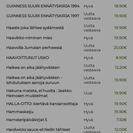
GUINNESS SUURI ENNÄTYSKIRJA 1994
Hyvä
18.90€
Uutta
GUINNESS SUURI ENNÄTYSKIRJA 1997
19.90€
vastaava
Uutta
Haaste joka lähtee sydämestä
19.90€
vastaava
Haavikko-niminen mies
Hyvä
19.90€
Uutta
Haavoilla Jumalan perheessä
20.00€
vastaava
HAAVOITTUNUT USKO
Hyvä
8.90€
Uutta
Haikea on aika jäähyväisten
12.20€
vastaava
Haikea on aika jäähyväisten -
Uutta
19.90€
vastaava
lohdutuksen sanoja suruun
Hakuna matata, ei huolta : Jaakko
Uusi
19.90€
Heinosen muistelmat
HALLA-OTTO: kiertävä kansansoittaja
Hyvä
19.90€
Hammaskeiju
Hyvä
19.90€
Hamsteripäiväkirjat 5
Hyvä
7.50€
Uutta
Hardwicks sauce eli Neilin tähteet
12.00€
vastaava