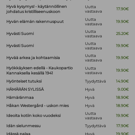
Hyvä kysymys! - käytännöllinen
Uutta
17.90€
vastaava
johdatus kristilliseenuskoon
Uutta
Hyvän elämän rakennuspuut
19.90€
vastaava
Uutta
Hyvästi Suomi
25.20€
vastaava
Uutta
Hyvästi Suomi
19.90€
vastaava
Uutta
Hyvää arkea ja kohtaamisia
19.90€
vastaava
Hyökkäyksen edellä - Kaukopartio
Uutta
19.90€
vastaava
Kannaksella kesällä 1941
Hyönteiset tutuksi
Tyydyttävä
14.90€
HÄMÄRÄN SYLISSÄ
Hyvä
9.00€
Hämäränmaa
Hyvä
18.90€
Håkan Westergård - uskon mies
Hyvä
18.90€
Uutta
Ideoita kotiin koko vuodeksi
19.90€
vastaava
Idän sielunmessu
Tyydyttävä
17.90€
Idässä palaa
Hyvä
19.90€