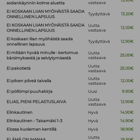
15.90€
vastaava
sodankäynnin kolme aluetta
EI KOSKAAN LIIAN MYÖHÄISTÄ SAADA
Tyydyttävä
13.20€
ONNELLINEN LAPSUUS
EI KOSKAAN LIIAN MYÖHÄISTÄ SAADA
Uutta
12.00€
vastaava
ONNELLINEN LAPSUUS
Ei koskaan liian myöhäistä saada
Tyydyttävä
12.90€
onnellinen lapsuus
Ei mitään hyvää minulle : kertomus
Uutta
25.00€
vastaava
kärsimyksestä ja selviytymisestä
Uutta
Ei pakotietä
25.00€
vastaava
Uutta
Ei pilven pilveä taivalla
12.00€
vastaava
Ei pöllömpi puuhakirja
Uusi
9.90€
Uutta
ELIAS, PIENI PELASTUSLAIVA
12.90€
vastaava
Elinkautinen
Hyvä
14.90€
Elinkautinen - Takamäki 1-3
Hyvä
14.90€
Elossa kuoleman kentillä
Hyvä
18.90€
Uutta
ELÄMÄ ON IHANAA
19.50€