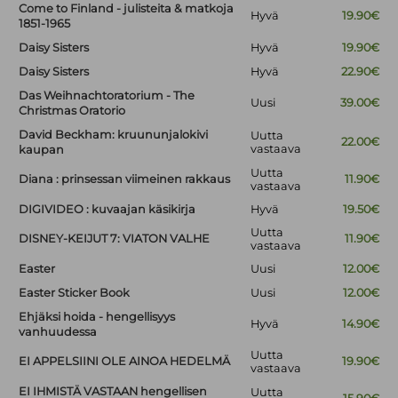
Come to Finland - julisteita & matkoja
Hyvä
19.90€
1851-1965
Daisy Sisters
Hyvä
19.90€
Daisy Sisters
Hyvä
22.90€
Das Weihnachtoratorium - The
Uusi
39.00€
Christmas Oratorio
David Beckham: kruununjalokivi
Uutta
22.00€
vastaava
kaupan
Uutta
Diana : prinsessan viimeinen rakkaus
11.90€
vastaava
DIGIVIDEO : kuvaajan käsikirja
Hyvä
19.50€
Uutta
DISNEY-KEIJUT 7: VIATON VALHE
11.90€
vastaava
Easter
Uusi
12.00€
Easter Sticker Book
Uusi
12.00€
Ehjäksi hoida - hengellisyys
Hyvä
14.90€
vanhuudessa
Uutta
EI APPELSIINI OLE AINOA HEDELMÄ
19.90€
vastaava
EI IHMISTÄ VASTAAN hengellisen
Uutta