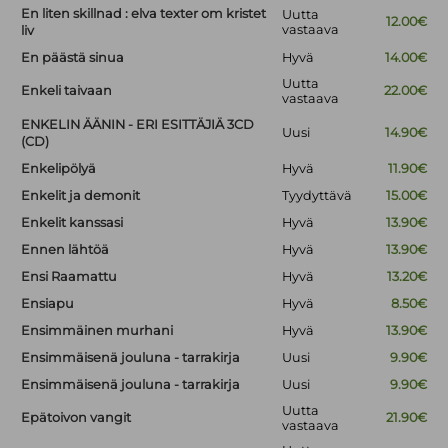
En liten skillnad : elva texter om kristet
Uutta
12.00€
vastaava
liv
En päästä sinua
Hyvä
14.00€
Uutta
Enkeli taivaan
22.00€
vastaava
ENKELIN ÄÄNIN - ERI ESITTÄJIÄ 3CD
Uusi
14.90€
(CD)
Enkelipölyä
Hyvä
11.90€
Enkelit ja demonit
Tyydyttävä
15.00€
Enkelit kanssasi
Hyvä
13.90€
Ennen lähtöä
Hyvä
13.90€
Ensi Raamattu
Hyvä
13.20€
Ensiapu
Hyvä
8.50€
Ensimmäinen murhani
Hyvä
13.90€
Ensimmäisenä jouluna - tarrakirja
Uusi
9.90€
Ensimmäisenä jouluna - tarrakirja
Uusi
9.90€
Uutta
Epätoivon vangit
21.90€
vastaava