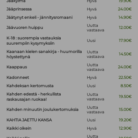
Jääkylmä
Hyvä
19.90€
Jääprinsessa
Hyvä
24.00€
Jäätynyt enkeli - jännitysromaani
Hyvä
14.90€
Uutta
Jäävuoren huippu
12.00€
vastaava
K-18 : suorempia vastauksia
Uusi
17.90€
suurempiin kysymyksiin
Kaanaan kielen sanakirja - huumorilla
Uutta
14.50€
vastaava
höystettynä
Uutta
Kaappaus
24.00€
vastaava
Kadonneet
Hyvä
22.50€
Kahdeksan kertomusta
Uusi
8.50€
Kahden edestä - herkullista
Uutta
19.50€
vastaava
raskausajan ruokaa!
Uutta
Kahden minuutin joulukertomuksia
15.00€
vastaava
KAHTIA JAETTU KANSA
Uusi
19.20€
Kaikki oikein
Hyvä
12.90€
Uutta