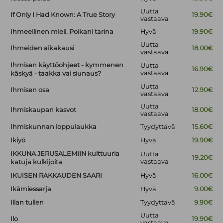
Uutta
If Only I Had Known: A True Story
19.90€
vastaava
Ihmeellinen mieli. Poikani tarina
Hyvä
19.90€
Uutta
Ihmeiden aikakausi
18.00€
vastaava
Ihmisen käyttöohjeet - kymmenen
Uutta
16.90€
vastaava
käskyä - taakka vai siunaus?
Uutta
Ihmisen osa
12.90€
vastaava
Uutta
Ihmiskaupan kasvot
18.00€
vastaava
Ihmiskunnan loppulaukka
Tyydyttävä
15.60€
Ikiyö
Hyvä
19.90€
IKKUNA JERUSALEMIIN kulttuuria
Uutta
19.20€
vastaava
katuja kulkijoita
IKUISEN RAKKAUDEN SAARI
Hyvä
16.00€
Ikämiessarja
Hyvä
9.00€
Illan tullen
Tyydyttävä
9.90€
Uutta
Ilo
19.90€
vastaava