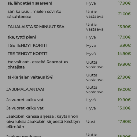
Isä, lähdetään saareen!
Hyvä
17.90€
Isän kaipuu : mielen sovinto
Uutta
21.00€
vastaava
isäsuhteessa
Uutta
ITALIALAISTA 30 MINUUTISSA
13.90€
vastaava
Itke, tyttö pieni
Hyvä
17.00€
ITSE TEHDYT KORTIT
Hyvä
13.90€
ITSE TEHDYT KORTIT
Hyvä
14.90€
Itse valtiaat - esseitä Raamatun
Uutta
19.90€
vastaava
johtajista
Uutta
Itä-Karjalan valtaus 1941
27.90€
vastaava
Uutta
JA JUMALA ANTAA!
19.00€
vastaava
Ja vuoret kaikuivat
Hyvä
19.90€
Ja vuoret kaikuivat
Hyvä
15.00€
Jaakobin kanssa arjessa : käytännön
oivalluksia Jaakobin kirjeestä kristityn
Uusi
17.90€
elämään
Uutta
Jaakon matkassa
18.90€