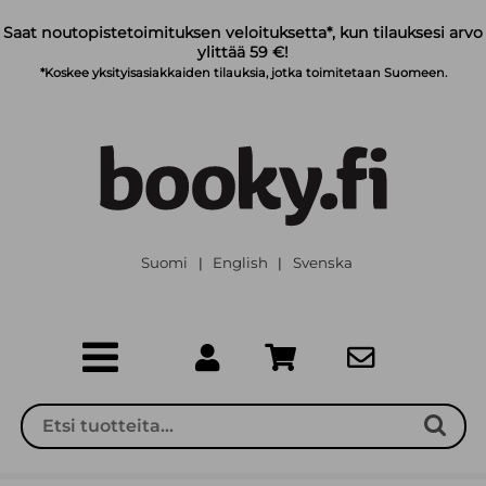
Siirry pääsisältöön
Saat noutopistetoimituksen veloituksetta*, kun tilauksesi arvo
ylittää 59 €!
*Koskee yksityisasiakkaiden tilauksia, jotka toimitetaan Suomeen.
Suomi
English
Svenska
|
|