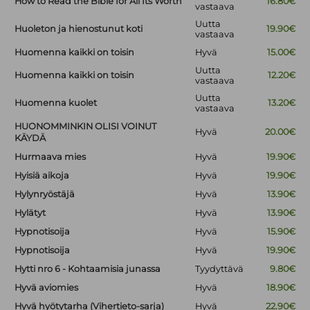
How to Read the Bible for All Its Worth
16.80€
vastaava
Uutta
Huoleton ja hienostunut koti
19.90€
vastaava
Huomenna kaikki on toisin
Hyvä
15.00€
Uutta
Huomenna kaikki on toisin
12.20€
vastaava
Uutta
Huomenna kuolet
13.20€
vastaava
HUONOMMINKIN OLISI VOINUT
Hyvä
20.00€
KÄYDÄ
Hurmaava mies
Hyvä
19.90€
Hyisiä aikoja
Hyvä
19.90€
Hylynryöstäjä
Hyvä
13.90€
Hylätyt
Hyvä
13.90€
Hypnotisoija
Hyvä
15.90€
Hypnotisoija
Hyvä
19.90€
Hytti nro 6 - Kohtaamisia junassa
Tyydyttävä
9.80€
Hyvä aviomies
Hyvä
18.90€
Hyvä hyötytarha (Vihertieto-sarja)
Hyvä
22.90€