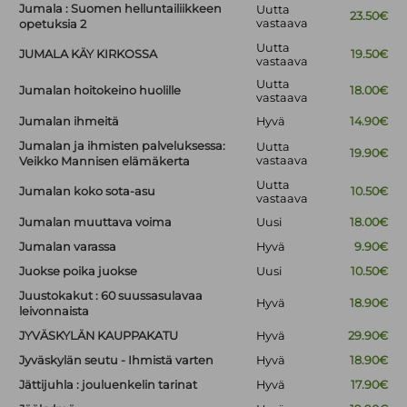
Jumala : Suomen helluntailiikkeen
Uutta
23.50€
vastaava
opetuksia 2
Uutta
JUMALA KÄY KIRKOSSA
19.50€
vastaava
Uutta
Jumalan hoitokeino huolille
18.00€
vastaava
Jumalan ihmeitä
Hyvä
14.90€
Jumalan ja ihmisten palveluksessa:
Uutta
19.90€
vastaava
Veikko Mannisen elämäkerta
Uutta
Jumalan koko sota-asu
10.50€
vastaava
Jumalan muuttava voima
Uusi
18.00€
Jumalan varassa
Hyvä
9.90€
Juokse poika juokse
Uusi
10.50€
Juustokakut : 60 suussasulavaa
Hyvä
18.90€
leivonnaista
JYVÄSKYLÄN KAUPPAKATU
Hyvä
29.90€
Jyväskylän seutu - Ihmistä varten
Hyvä
18.90€
Jättijuhla : jouluenkelin tarinat
Hyvä
17.90€