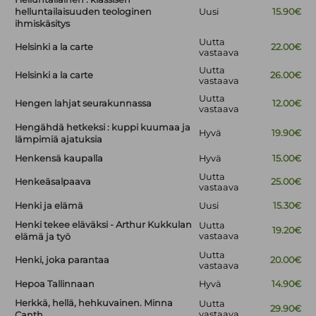
helluntailaisuuden teologinen
Uusi
15.90€
ihmiskäsitys
Uutta
Helsinki a la carte
22.00€
vastaava
Uutta
Helsinki a la carte
26.00€
vastaava
Uutta
Hengen lahjat seurakunnassa
12.00€
vastaava
Hengähdä hetkeksi : kuppi kuumaa ja
Hyvä
19.90€
lämpimiä ajatuksia
Henkensä kaupalla
Hyvä
15.00€
Uutta
Henkeäsalpaava
25.00€
vastaava
Henki ja elämä
Uusi
15.30€
Henki tekee eläväksi - Arthur Kukkulan
Uutta
19.20€
vastaava
elämä ja työ
Uutta
Henki, joka parantaa
20.00€
vastaava
Hepoa Tallinnaan
Hyvä
14.90€
Herkkä, hellä, hehkuvainen. Minna
Uutta
29.90€
vastaava
Canth