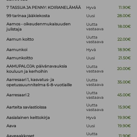
7 TASSUA JA PENNY: KOIRANELÄMÄÄ
Hyvä
11.90€
99 tarinaa jääkiekosta
Uusi
28.00€
Aamos - oikeudenmukaisuuden
Uutta
18.00€
vastaava
julistaja
Uutta
Aamun koitto
22.00€
vastaava
Aamunkoi
Hyvä
18.90€
Aamunkoitto
Uusi
21.50€
AAMUPALOJA: päivänavauksia
Uutta
20.00€
vastaava
kouluun ja kerhoihin
Aarresaari 1, kasvatus- ja
Uutta
35.00€
vastaava
opetussuunnitelma 6-8-vuotiaille
Uutta
Aarresaari 2
45.00€
vastaava
Uutta
Aarteita saviastioissa
15.90€
vastaava
Aasialainen keittokirja
Hyvä
19.90€
Aava
Uusi
19.90€
Uutta
Aaveaakkoset
11.90€