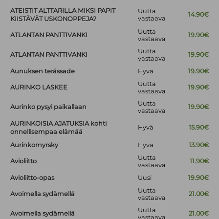
ATEISTIT ALTTARILLA MIKSI PAPIT
Uutta
14.90€
vastaava
KIISTÄVÄT USKONOPPEJA?
Uutta
ATLANTAN PANTTIVANKI
19.90€
vastaava
Uutta
ATLANTAN PANTTIVANKI
19.90€
vastaava
Aunuksen terässade
Hyvä
19.90€
Uutta
AURINKO LASKEE
19.90€
vastaava
Uutta
Aurinko pysyi paikallaan
19.90€
vastaava
AURINKOISIA AJATUKSIA kohti
Hyvä
15.90€
onnellisempaa elämää
Aurinkomyrsky
Hyvä
13.90€
Uutta
Avioliitto
11.90€
vastaava
Avioliitto-opas
Uusi
19.90€
Uutta
Avoimella sydämellä
21.00€
vastaava
Uutta
Avoimella sydämellä
21.00€
vastaava