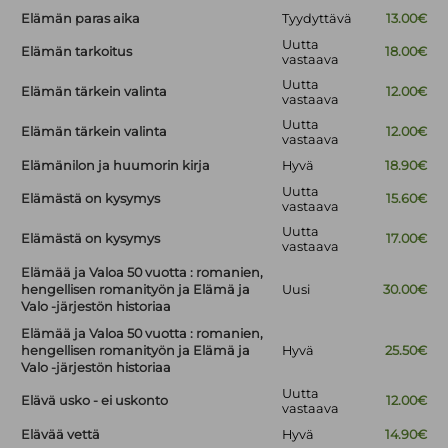
Elämän paras aika
Tyydyttävä
13.00€
Uutta
Elämän tarkoitus
18.00€
vastaava
Uutta
Elämän tärkein valinta
12.00€
vastaava
Uutta
Elämän tärkein valinta
12.00€
vastaava
Elämänilon ja huumorin kirja
Hyvä
18.90€
Uutta
Elämästä on kysymys
15.60€
vastaava
Uutta
Elämästä on kysymys
17.00€
vastaava
Elämää ja Valoa 50 vuotta : romanien,
hengellisen romanityön ja Elämä ja
Uusi
30.00€
Valo -järjestön historiaa
Elämää ja Valoa 50 vuotta : romanien,
hengellisen romanityön ja Elämä ja
Hyvä
25.50€
Valo -järjestön historiaa
Uutta
Elävä usko - ei uskonto
12.00€
vastaava
Elävää vettä
Hyvä
14.90€