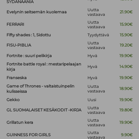
SYDÄNÄÄNIÄ
Uutta
Evelynin seitsemän kuolemaa
21.90€
vastaava
Uutta
FERRARI
15.90€
vastaava
Fifty shades : 1, Sidottu
Tyydyttävä
15.90€
Uutta
FISU-PIBLIA
19.20€
vastaava
Fortnite : suuri pelikirja
Hyvä
19.90€
Fortnite battle royal : mestaripelaajan
Hyvä
14.90€
kirja
Franseska
Hyvä
19.90€
Game of Thrones - valtaistuinpelin
Uutta
18.90€
vastaava
kulisseissa
Gekko
Uusi
19.90€
Uutta
GL SUOMALAISET KESÄKODIT -KIRJA
19.80€
vastaava
Uutta
Grillatun kera
19.90€
vastaava
Uutta
GUINNESS FOR GIRLS
9.90€
vastaava