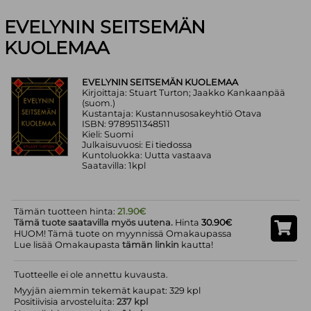
EVELYNIN SEITSEMÄN
KUOLEMAA
EVELYNIN SEITSEMÄN KUOLEMAA
Kirjoittaja: Stuart Turton; Jaakko Kankaanpää
(suom.)
Kustantaja: Kustannusosakeyhtiö Otava
ISBN: 9789511348511
Kieli: Suomi
Julkaisuvuosi: Ei tiedossa
Kuntoluokka: Uutta vastaava
Saatavilla: 1kpl
Tämän tuotteen hinta:
21.90€
Tämä tuote saatavilla myös uutena.
Hinta
30.90€
HUOM! Tämä tuote on myynnissä Omakaupassa
Lue lisää Omakaupasta
tämän linkin
kautta!
Tuotteelle ei ole annettu kuvausta.
Myyjän aiemmin tekemät kaupat: 329 kpl
Positiivisia arvosteluita:
237 kpl