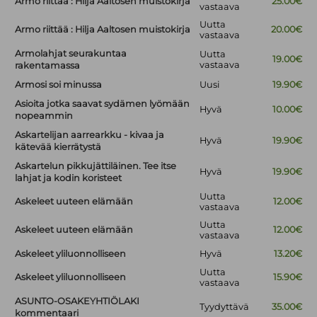
Armo riittää : Hilja Aaltosen muistokirja
25.00€
vastaava
Uutta
Armo riittää : Hilja Aaltosen muistokirja
20.00€
vastaava
Armolahjat seurakuntaa
Uutta
19.00€
vastaava
rakentamassa
Armosi soi minussa
Uusi
19.90€
Asioita jotka saavat sydämen lyömään
Hyvä
10.00€
nopeammin
Askartelijan aarrearkku - kivaa ja
Hyvä
19.90€
kätevää kierrätystä
Askartelun pikkujättiläinen. Tee itse
Hyvä
19.90€
lahjat ja kodin koristeet
Uutta
Askeleet uuteen elämään
12.00€
vastaava
Uutta
Askeleet uuteen elämään
12.00€
vastaava
Askeleet yliluonnolliseen
Hyvä
13.20€
Uutta
Askeleet yliluonnolliseen
15.90€
vastaava
ASUNTO-OSAKEYHTIÖLAKI
Tyydyttävä
35.00€
kommentaari