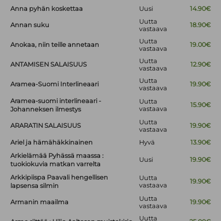
Anna pyhän koskettaa
Uusi
14.90€
Uutta
Annan suku
18.90€
vastaava
Uutta
Anokaa, niin teille annetaan
19.00€
vastaava
Uutta
ANTAMISEN SALAISUUS
12.90€
vastaava
Uutta
Aramea-Suomi Interlineaari
19.90€
vastaava
Aramea-suomi interlineaari -
Uutta
15.90€
vastaava
Johanneksen ilmestys
Uutta
ARARATIN SALAISUUS
19.90€
vastaava
Ariel ja hämähäkkinainen
Hyvä
13.90€
Arkielämää Pyhässä maassa :
Uusi
19.90€
tuokiokuvia matkan varrelta
Arkkipiispa Paavali hengellisen
Uutta
19.90€
vastaava
lapsensa silmin
Uutta
Armanin maailma
19.90€
vastaava
Uutta