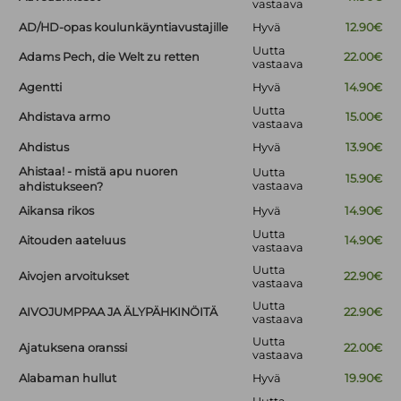
vastaava
AD/HD-opas koulunkäyntiavustajille
Hyvä
12.90€
Uutta
Adams Pech, die Welt zu retten
22.00€
vastaava
Agentti
Hyvä
14.90€
Uutta
Ahdistava armo
15.00€
vastaava
Ahdistus
Hyvä
13.90€
Ahistaa! - mistä apu nuoren
Uutta
15.90€
vastaava
ahdistukseen?
Aikansa rikos
Hyvä
14.90€
Uutta
Aitouden aateluus
14.90€
vastaava
Uutta
Aivojen arvoitukset
22.90€
vastaava
Uutta
AIVOJUMPPAA JA ÄLYPÄHKINÖITÄ
22.90€
vastaava
Uutta
Ajatuksena oranssi
22.00€
vastaava
Alabaman hullut
Hyvä
19.90€