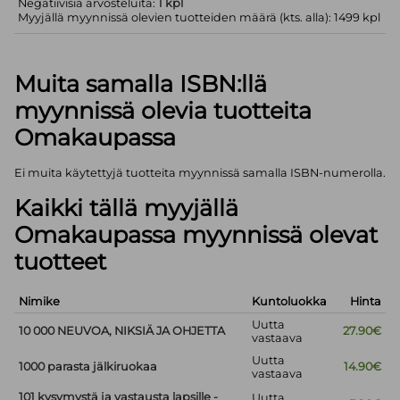
Negatiivisia arvosteluita:
1 kpl
Myyjällä myynnissä olevien tuotteiden määrä (kts. alla): 1499 kpl
Muita samalla ISBN:llä
myynnissä olevia tuotteita
Omakaupassa
Ei muita käytettyjä tuotteita myynnissä samalla ISBN-numerolla.
Kaikki tällä myyjällä
Omakaupassa myynnissä olevat
tuotteet
Nimike
Kuntoluokka
Hinta
Uutta
10 000 NEUVOA, NIKSIÄ JA OHJETTA
27.90€
vastaava
Uutta
1000 parasta jälkiruokaa
14.90€
vastaava
101 kysymystä ja vastausta lapsille -
Uutta