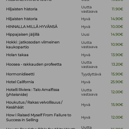
Uutta
Hiljaisten historia
11.90€
vastaava
Hiljaisten historia
Hyvä
14.90€
HINNALLA MILLÄ HYVÄNSÄ
Hyvä
10.00€
Hippajaisen jäljillä
Uusi
14.90€
Hokki : jatkosodan viimeinen
Uutta
10.90€
vastaava
kaukopartio
Holan takaa
Hyvä
13.90€
Uutta
Hoosea - rakkauden profeetta
13.20€
vastaava
Hormonidieetti
Tyydyttävä
15.90€
Hotel California
Hyvä
25.90€
Hotelli Riviera : Talo Amalfissa
Uutta
12.00€
vastaava
(yhteisnide)
Houkutus / Rakas velvollisuus /
Hyvä
15.90€
Kesähäät
How I Raised Myself From Failure to
Hyvä
12.00€
Success in Selling
Uutta