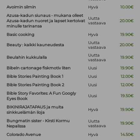
Avoimin silmin
Hyvä
10.00€
Azusa-kadun siunaus - mukana olleet
Uutta
Azusa-kadun nuoret ja lapset kertoivat
20.00€
vastaava
minulle tarinansa
Basic cooking
Hyvä
19.90€
Uutta
Beauty : kaikki kauneudesta
20.00€
vastaava
Uutta
Beulahin kukkulalla
19.90€
vastaava
Bibeln cartonage fiskmotiv liten
Uusi
19.90€
Bible Stories Painting Book 1
Uusi
12.00€
Bible Stories Painting Book 2
Uusi
12.00€
Bible Story Favorites: A Fun Googly
Uusi
19.50€
Eyes Book
BIKINIRAJATAPAUS ja muita
Hyvä
19.90€
sinkkuelämän iloja
Bungmatin sister - Kirsti Kormu
Uutta
19.90€
vastaava
Nepalissa
Colorado Avenue
Hyvä
14.50€