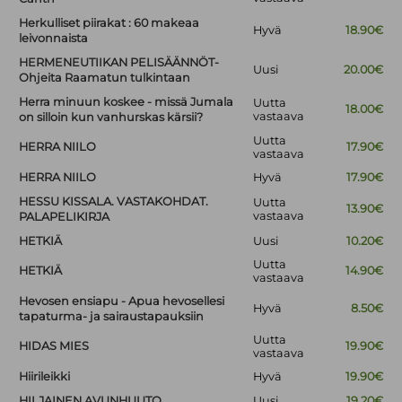
Herkulliset piirakat : 60 makeaa
Hyvä
18.90€
leivonnaista
HERMENEUTIIKAN PELISÄÄNNÖT-
Uusi
20.00€
Ohjeita Raamatun tulkintaan
Herra minuun koskee - missä Jumala
Uutta
18.00€
vastaava
on silloin kun vanhurskas kärsii?
Uutta
HERRA NIILO
17.90€
vastaava
HERRA NIILO
Hyvä
17.90€
HESSU KISSALA. VASTAKOHDAT.
Uutta
13.90€
vastaava
PALAPELIKIRJA
HETKIÄ
Uusi
10.20€
Uutta
HETKIÄ
14.90€
vastaava
Hevosen ensiapu - Apua hevosellesi
Hyvä
8.50€
tapaturma- ja sairaustapauksiin
Uutta
HIDAS MIES
19.90€
vastaava
Hiirileikki
Hyvä
19.90€
HILJAINEN AVUNHUUTO
Uusi
19.20€