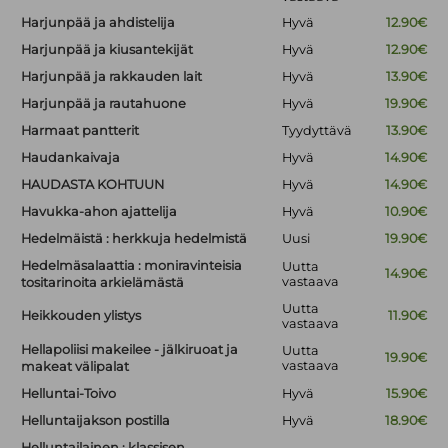
Harjunpää ja ahdistelija
Hyvä
12.90€
Harjunpää ja kiusantekijät
Hyvä
12.90€
Harjunpää ja rakkauden lait
Hyvä
13.90€
Harjunpää ja rautahuone
Hyvä
19.90€
Harmaat pantterit
Tyydyttävä
13.90€
Haudankaivaja
Hyvä
14.90€
HAUDASTA KOHTUUN
Hyvä
14.90€
Havukka-ahon ajattelija
Hyvä
10.90€
Hedelmäistä : herkkuja hedelmistä
Uusi
19.90€
Hedelmäsalaattia : moniravinteisia
Uutta
14.90€
vastaava
tositarinoita arkielämästä
Uutta
Heikkouden ylistys
11.90€
vastaava
Hellapoliisi makeilee - jälkiruoat ja
Uutta
19.90€
vastaava
makeat välipalat
Helluntai-Toivo
Hyvä
15.90€
Helluntaijakson postilla
Hyvä
18.90€
Helluntailainen : klassisen