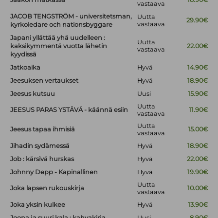
vastaava
JACOB TENGSTRÖM - universitetsman,
Uutta
29.90€
vastaava
kyrkoledare och nationsbyggare
Japani yllättää yhä uudelleen :
Uutta
kaksikymmentä vuotta lähetin
22.00€
vastaava
kyydissä
Jatkoaika
Hyvä
14.90€
Jeesuksen vertaukset
Hyvä
18.90€
Jeesus kutsuu
Uusi
15.90€
Uutta
JEESUS PARAS YSTÄVÄ - käännä esiin
11.90€
vastaava
Uutta
Jeesus tapaa ihmisiä
15.00€
vastaava
Jihadin sydämessä
Hyvä
18.90€
Job : kärsivä hurskas
Hyvä
22.00€
Johnny Depp - Kapinallinen
Hyvä
19.90€
Uutta
Joka lapsen rukouskirja
10.00€
vastaava
Joka yksin kulkee
Hyvä
13.90€
Joona ja suuri kala : kahvakirja
Uusi
8.90€