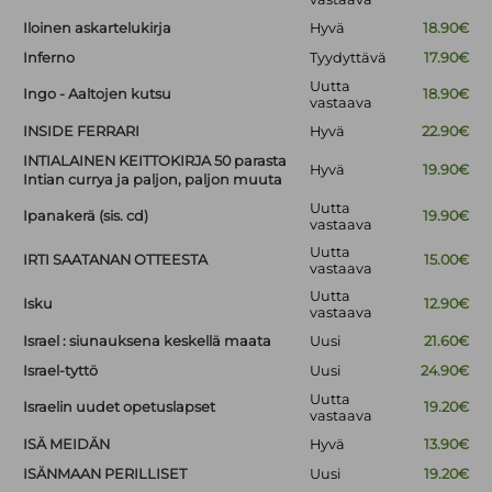
Iloinen askartelukirja
Hyvä
18.90€
Inferno
Tyydyttävä
17.90€
Uutta
Ingo - Aaltojen kutsu
18.90€
vastaava
INSIDE FERRARI
Hyvä
22.90€
INTIALAINEN KEITTOKIRJA 50 parasta
Hyvä
19.90€
Intian currya ja paljon, paljon muuta
Uutta
Ipanakerä (sis. cd)
19.90€
vastaava
Uutta
IRTI SAATANAN OTTEESTA
15.00€
vastaava
Uutta
Isku
12.90€
vastaava
Israel : siunauksena keskellä maata
Uusi
21.60€
Israel-tyttö
Uusi
24.90€
Uutta
Israelin uudet opetuslapset
19.20€
vastaava
ISÄ MEIDÄN
Hyvä
13.90€
ISÄNMAAN PERILLISET
Uusi
19.20€