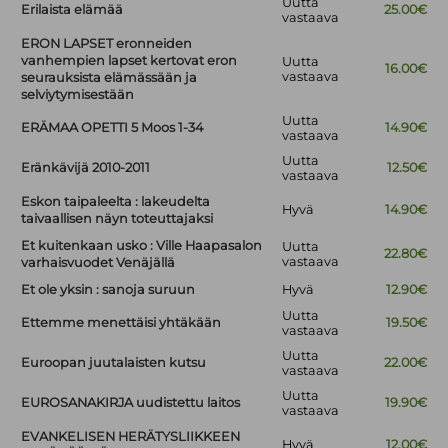
Uutta
Erilaista elämää
25.00€
vastaava
ERON LAPSET eronneiden
vanhempien lapset kertovat eron
Uutta
16.00€
vastaava
seurauksista elämässään ja
selviytymisestään
Uutta
ERÄMAA OPETTI 5 Moos 1-34
14.90€
vastaava
Uutta
Eränkävijä 2010-2011
12.50€
vastaava
Eskon taipaleelta : lakeudelta
Hyvä
14.90€
taivaallisen näyn toteuttajaksi
Et kuitenkaan usko : Ville Haapasalon
Uutta
22.80€
vastaava
varhaisvuodet Venäjällä
Et ole yksin : sanoja suruun
Hyvä
12.90€
Uutta
Ettemme menettäisi yhtäkään
19.50€
vastaava
Uutta
Euroopan juutalaisten kutsu
22.00€
vastaava
Uutta
EUROSANAKIRJA uudistettu laitos
19.90€
vastaava
EVANKELISEN HERÄTYSLIIKKEEN
Hyvä
12.00€