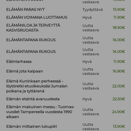
vastaava
ELÄMÄN PARAS NYT
Tyydyttävä
15.90€
ELÄMÄN VOIMANA LUOTTAMUS
Hyvä
11.90€
ELÄMÄNILOA JA TERVEYTTÄ
Uutta
18.90€
vastaava
KASVISRUOASTA
Uutta
ELÄMÄNTAPANA RUKOUS
16.00€
vastaava
Uutta
ELÄMÄNTAPANA RUKOUS
16.00€
vastaava
Eläintarhassa
Hyvä
11.90€
Uutta
Elämä jota kaipaan
16.80€
vastaava
Elämä Kuninkaan perheessä -
Uutta
löytöretki etuoikeuksiisi Jumalan
22.00€
vastaava
poikana ja tyttärenä
Elämän etsintä avaruudesta
Hyvä
22.50€
Elämän makuinen messu : Tuomas-
Uutta
vuodet Tampereella vuodesta 1990
24.90€
vastaava
alkaen
Uutta
Elämän mittainen lukupiiri
13.90€
vastaava