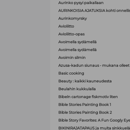
Aurinko pysyi paikallaan
AURINKOISIA AJATUKSIA kohti onnell
Aurinkomyrsky
Avioliitto
Avioliitto-opas
Avoimella sydämellä
Avoimella sydämellä
Avoimin silmin
Azusa-kadun siunaus - mukana olleet A
Basic cooking
Beauty : kaikki kauneudesta
Beulahin kukkulalla
Bibeln cartonage fiskmotiv liten
Bible Stories Painting Book 1
Bible Stories Painting Book 2
Bible Story Favorites: A Fun Googly Ey
BIKINIRAJATAPAUS ja muita sinkkuelä