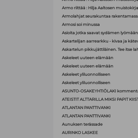
Armo riittää : Hilja Aaltosen muistokirj
Armolahjat seurakuntaa rakentamass
Armosi soi minussa
Asioita jotka saavat sydämen lyömä
Askartelijan aarrearkku - kivaa ja käte
Askartelun pikkujättiläinen. Tee itse la
Askeleet uuteen elämään
Askeleet uuteen elämään
Askeleet yliluonnolliseen
Askeleet yliluonnolliseen
ASUNTO-OSAKEYHTIÖLAKI kommenta
ATEISTIT ALTTARILLA MIKSI PAPIT K
ATLANTAN PANTTIVANKI
ATLANTAN PANTTIVANKI
Aunuksen terässade
AURINKO LASKEE