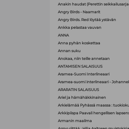
Anakin haudat (Perettin seikkailusarja 
Angry Birds - Naamarit
Angry Birds. Red löytää ystävän
Ankka pelastaa vauvan
ANNA
Anna pyhän koskettaa
Annan suku
Anokaa, niin teille annetaan
ANTAMISEN SALAISUUS
Aramea-Suomi Interlineaari
Aramea-suomi interlineaari - Johanne
ARARATIN SALAISUUS
Ariel ja hämähäkkinainen
Arkielämää Pyhässä maassa : tuokioku
Arkkipiispa Paavali hengellisen lapsen
Armanin maailma
Armo riittää : Hilja Aaltosen muistokirj