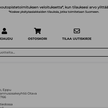
noutopistetoimituksen veloituksetta*, kun tilauksesi arvo ylittää
*Koskee yksityisasiakkaiden tilauksia, jotka toimitetaan Suomeen.
IRJAUDU
OSTOSKORI
TILAA UUTISKIRJE
io, Eppu
tannusosakeyhtiö Otava
6766
 tiedossa
yvä