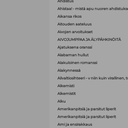
Ahdistus
Ahistaa! - mistä apu nuoren ahdistuk
Aikansa rikos
Aitouden aateluus
Aivojen arvoitukset
AIVOJUMPPAA JA ÄLYPÄHKINÖITÄ
Ajatuksena oranssi
Alabaman hullut
Alakuloinen romanssi
Alakynnessä
Alivaltiosihteeri - v niin kuin virallinen
Alkemisti
Alkemistit
Alku
Amerikanpitsiä ja parsitut liperit
Amerikanpitsiä ja parsitut liperit
Ami ja ensirakkaus