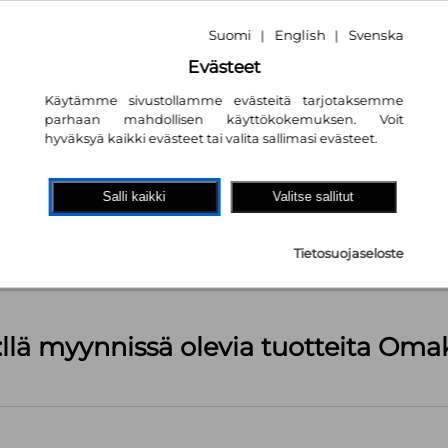
Suomi
English
Svenska
|
|
Evästeet
Käytämme sivustollamme evästeitä tarjotaksemme
parhaan mahdollisen käyttökokemuksen. Voit
hyväksyä kaikki evästeet tai valita sallimasi evästeet.
akaupassa
autta!
Salli kaikki
Valitse sallitut
kpl
Tietosuojaseloste
äärä (kts. alla): 1499 kpl
:llä myynnissä olevia tuotteita Om