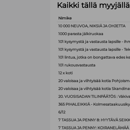
Kaikki tällä myyjäl
Nimike
10 000 NEUVOA, NIKSIÄ JA OHJETTA
1000 parasta jälkiruokaa
101 kysymystä ja vastausta lapsille - i
101 kysymystä ja vastausta lapsille - Te
101 lintua, jotka on bongattava edes k
101 rukousvastausta
12 x koti
20 valoisaa ja viihtyisää kotia Pohjoism
20 valoisaa ja viihtyisää kotia Skandina
20. VUOSISADAN TILINPÄÄTÖS : Väkiva
365 PIHALEIKKIÄ - Kolmesataakuusiky
6/12
7 TASSUA JA PENNY 8: HYYTÄVÄ SEIK
7 TASSUA JA PENNY: KOIRANELÄMÄÄ