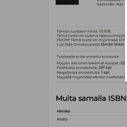
Saatavilla: 1kpl
Tämän tuotteen hinta:
19.90€
Tämä tuote on uutena loppuunmyyty.
HUOM! Tämä tuote on myynnissä Om
Lue lisää Omakaupasta
tämän linkin
k
Tuotteelle ei ole annettu kuvausta.
Myyjän aiemmin tekemät kaupat: 329 
Positiivisia arvosteluita:
237 kpl
Negatiivisia arvosteluita:
1 kpl
Myyjällä myynnissä olevien tuotteiden m
Muita samalla ISBN
Nimike
Kosto