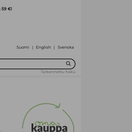
 59 €!
Suomi
English
Svenska
|
|
Tarkennettu haku