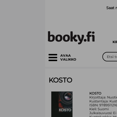
Siirry pääsisältöön
Saat 
K
AVAA
VALIKKO
KOSTO
KOSTO
Kirjoittaja: Nuot
Kustantaja: Kus
ISBN: 978951121
Kieli: Suomi
Julkaisuvuosi: Ei
Kuntoluokka: H