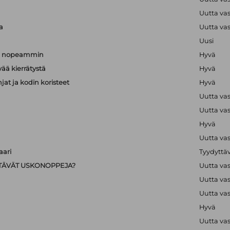
a
Uutta va
a
Uutta va
Uusi
än nopeammin
Hyvä
vää kierrätystä
Hyvä
hjat ja kodin koristeet
Hyvä
Uutta va
Uutta va
Hyvä
Uutta va
ari
Tyydyttä
IISTÄVÄT USKONOPPEJA?
Uutta va
Uutta va
Uutta va
Hyvä
Uutta va