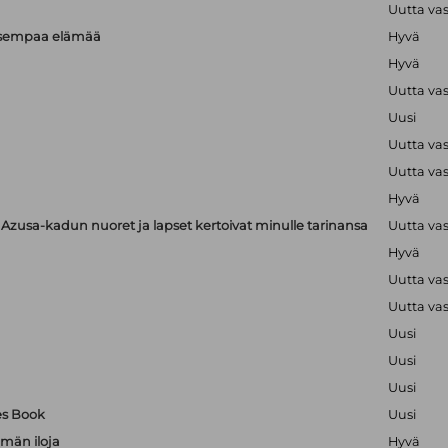
Uutta va
isempaa elämää
Hyvä
Hyvä
Uutta va
Uusi
Uutta va
Uutta va
Hyvä
zusa-kadun nuoret ja lapset kertoivat minulle tarinansa
Uutta va
Hyvä
Uutta va
Uutta va
Uusi
Uusi
Uusi
es Book
Uusi
män iloja
Hyvä