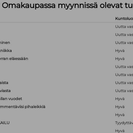
lä Omakaupassa myynnissä olevat tu
Kuntolu
Uutta va
Uutta va
hminen
Uutta va
kniikka
Hyvä
erran eläessään
Hyvä
Uutta va
Uutta va
aista
Uutta va
viasta
Uutta va
llan vuodet
Hyvä
mmentäviisi pihaleikkiä
Hyvä
Hyvä
KAILU
Tyydyttä
Hyvä