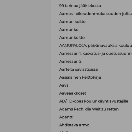
99 tarinaa jääkiekosta
Aamos - oikeudenmukaisuuden julist
Aamun koitto
Aamunkoi
Aamunkoitto
AAMUPALOJA: päivänavauksia kouluun
Aarresaari 1, kasvatus- ja opetussuunni
Aarresaari 2
Aarteita saviastioissa
Aasialainen keittokirja
Aava
Aaveaakkoset
AD/HD-opas koulunkäyntiavustajille
Adams Pech, die Welt zu retten
Agentti
Ahdistava armo