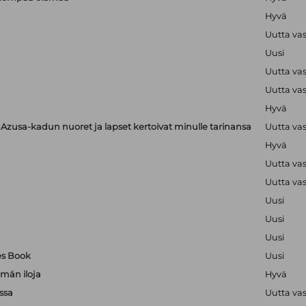
Hyvä
Uutta va
Uusi
Uutta va
Uutta va
Hyvä
zusa-kadun nuoret ja lapset kertoivat minulle tarinansa
Uutta va
Hyvä
Uutta va
Uutta va
Uusi
Uusi
Uusi
es Book
Uusi
män iloja
Hyvä
ssa
Uutta va