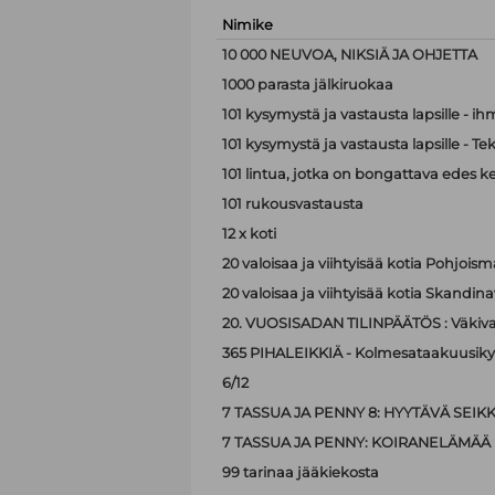
Nimike
10 000 NEUVOA, NIKSIÄ JA OHJETTA
1000 parasta jälkiruokaa
101 kysymystä ja vastausta lapsille - i
101 kysymystä ja vastausta lapsille - Te
101 lintua, jotka on bongattava edes k
101 rukousvastausta
12 x koti
20 valoisaa ja viihtyisää kotia Pohjoism
20 valoisaa ja viihtyisää kotia Skandina
20. VUOSISADAN TILINPÄÄTÖS : Väkiva
365 PIHALEIKKIÄ - Kolmesataakuusiky
6/12
7 TASSUA JA PENNY 8: HYYTÄVÄ SEIK
7 TASSUA JA PENNY: KOIRANELÄMÄÄ
99 tarinaa jääkiekosta