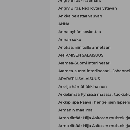
Angry Birds - Naamarit
Angry Birds. Red löytää ystävän
Ankka pelastaa vauvan
ANNA
Anna pyhän koskettaa
Annan suku
Anokaa, niin teille annetaan
ANTAMISEN SALAISUUS
Aramea-Suomi Interlineaari
Aramea-suomi interlineaari - Johanne
ARARATIN SALAISUUS
Ariel ja hämähäkkinainen
Arkielämää Pyhässä maassa : tuokioku
Arkkipiispa Paavali hengellisen lapsen
Armanin maailma
Armo riittää : Hilja Aaltosen muistokirj
Armo riittää : Hilja Aaltosen muistokirj