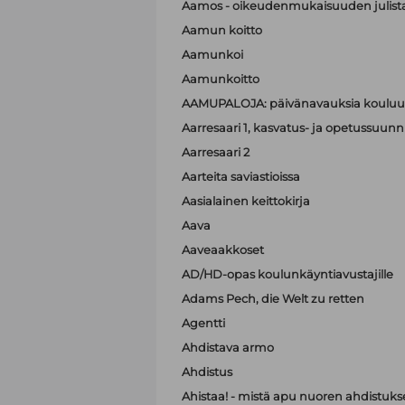
Aamos - oikeudenmukaisuuden julist
Aamun koitto
Aamunkoi
Aamunkoitto
AAMUPALOJA: päivänavauksia kouluun
Aarresaari 1, kasvatus- ja opetussuunni
Aarresaari 2
Aarteita saviastioissa
Aasialainen keittokirja
Aava
Aaveaakkoset
AD/HD-opas koulunkäyntiavustajille
Adams Pech, die Welt zu retten
Agentti
Ahdistava armo
Ahdistus
Ahistaa! - mistä apu nuoren ahdistuk