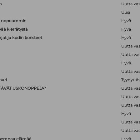
a
Uutta va
Uusi
än nopeammin
Hyvä
vää kierrätystä
Hyvä
hjat ja kodin koristeet
Hyvä
Uutta va
Uutta va
Hyvä
Uutta va
ari
Tyydyttä
IISTÄVÄT USKONOPPEJA?
Uutta va
Uutta va
Uutta va
Hyvä
Uutta va
Uutta va
isempaa elämää
Hyvä