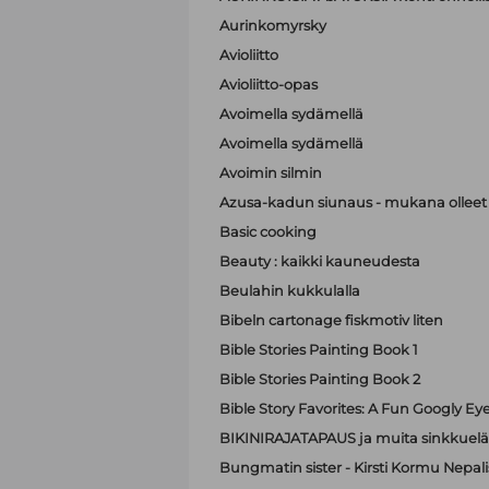
Aurinkomyrsky
Avioliitto
Avioliitto-opas
Avoimella sydämellä
Avoimella sydämellä
Avoimin silmin
Azusa-kadun siunaus - mukana olleet A
Basic cooking
Beauty : kaikki kauneudesta
Beulahin kukkulalla
Bibeln cartonage fiskmotiv liten
Bible Stories Painting Book 1
Bible Stories Painting Book 2
Bible Story Favorites: A Fun Googly Ey
BIKINIRAJATAPAUS ja muita sinkkuelä
Bungmatin sister - Kirsti Kormu Nepali