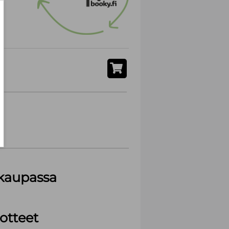
akaupassa
otteet