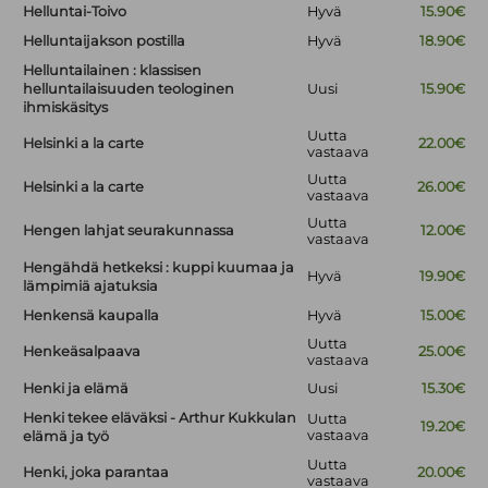
Helluntai-Toivo
Hyvä
15.90€
Helluntaijakson postilla
Hyvä
18.90€
Helluntailainen : klassisen
helluntailaisuuden teologinen
Uusi
15.90€
ihmiskäsitys
Uutta
Helsinki a la carte
22.00€
vastaava
Uutta
Helsinki a la carte
26.00€
vastaava
Uutta
Hengen lahjat seurakunnassa
12.00€
vastaava
Hengähdä hetkeksi : kuppi kuumaa ja
Hyvä
19.90€
lämpimiä ajatuksia
Henkensä kaupalla
Hyvä
15.00€
Uutta
Henkeäsalpaava
25.00€
vastaava
Henki ja elämä
Uusi
15.30€
Henki tekee eläväksi - Arthur Kukkulan
Uutta
19.20€
vastaava
elämä ja työ
Uutta
Henki, joka parantaa
20.00€
vastaava