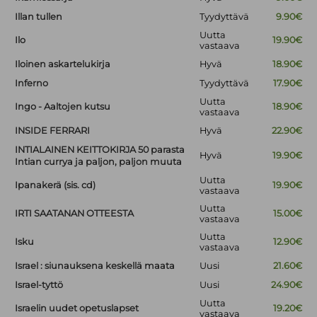
Illan tullen
Tyydyttävä
9.90€
Uutta
Ilo
19.90€
vastaava
Iloinen askartelukirja
Hyvä
18.90€
Inferno
Tyydyttävä
17.90€
Uutta
Ingo - Aaltojen kutsu
18.90€
vastaava
INSIDE FERRARI
Hyvä
22.90€
INTIALAINEN KEITTOKIRJA 50 parasta
Hyvä
19.90€
Intian currya ja paljon, paljon muuta
Uutta
Ipanakerä (sis. cd)
19.90€
vastaava
Uutta
IRTI SAATANAN OTTEESTA
15.00€
vastaava
Uutta
Isku
12.90€
vastaava
Israel : siunauksena keskellä maata
Uusi
21.60€
Israel-tyttö
Uusi
24.90€
Uutta
Israelin uudet opetuslapset
19.20€
vastaava