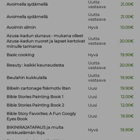
Uutta
Avoimella sydämellä
21.00€
vastaava
Uutta
Avoimella sydämellä
21.00€
vastaava
Avoimin silmin
Hyvä
10.00€
Azusa-kadun siunaus - mukana olleet
Uutta
Azusa-kadun nuoret ja lapset kertoivat
20.00€
vastaava
minulle tarinansa
Basic cooking
Hyvä
19.90€
Uutta
Beauty : kaikki kauneudesta
20.00€
vastaava
Uutta
Beulahin kukkulalla
19.90€
vastaava
Bibeln cartonage fiskmotiv liten
Uusi
19.90€
Bible Stories Painting Book 1
Uusi
12.00€
Bible Stories Painting Book 2
Uusi
12.00€
Bible Story Favorites: A Fun Googly
Uusi
19.50€
Eyes Book
BIKINIRAJATAPAUS ja muita
Hyvä
19.90€
sinkkuelämän iloja