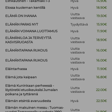
Elinkautinen - Takamäki 1-3
Hyvä
14.90€
Elossa kuoleman kentillä
Hyvä
18.90€
Uutta
ELÄMÄ ON IHANAA
19.50€
vastaava
ELÄMÄN PARAS NYT
Tyydyttävä
15.90€
ELÄMÄN VOIMANA LUOTTAMUS
Hyvä
11.90€
ELÄMÄNILOA JA TERVEYTTÄ
Uutta
18.90€
vastaava
KASVISRUOASTA
Uutta
ELÄMÄNTAPANA RUKOUS
16.00€
vastaava
Uutta
ELÄMÄNTAPANA RUKOUS
16.00€
vastaava
Eläintarhassa
Hyvä
11.90€
Uutta
Elämä jota kaipaan
16.80€
vastaava
Elämä Kuninkaan perheessä -
Uutta
löytöretki etuoikeuksiisi Jumalan
22.00€
vastaava
poikana ja tyttärenä
Elämän etsintä avaruudesta
Hyvä
22.50€
Elämän makuinen messu : Tuomas-
Uutta
vuodet Tampereella vuodesta 1990
24.90€