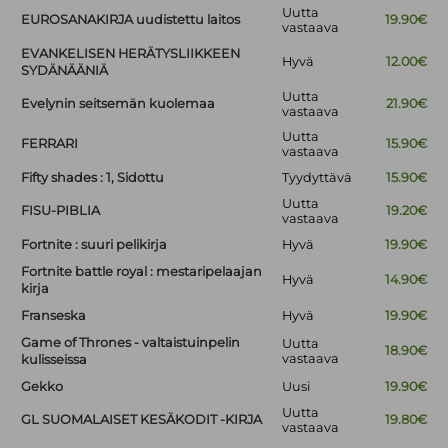
Uutta
EUROSANAKIRJA uudistettu laitos
19.90€
vastaava
EVANKELISEN HERÄTYSLIIKKEEN
Hyvä
12.00€
SYDÄNÄÄNIÄ
Uutta
Evelynin seitsemän kuolemaa
21.90€
vastaava
Uutta
FERRARI
15.90€
vastaava
Fifty shades : 1, Sidottu
Tyydyttävä
15.90€
Uutta
FISU-PIBLIA
19.20€
vastaava
Fortnite : suuri pelikirja
Hyvä
19.90€
Fortnite battle royal : mestaripelaajan
Hyvä
14.90€
kirja
Franseska
Hyvä
19.90€
Game of Thrones - valtaistuinpelin
Uutta
18.90€
vastaava
kulisseissa
Gekko
Uusi
19.90€
Uutta
GL SUOMALAISET KESÄKODIT -KIRJA
19.80€
vastaava