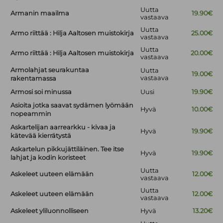
Uutta
Armanin maailma
19.90€
vastaava
Uutta
Armo riittää : Hilja Aaltosen muistokirja
25.00€
vastaava
Uutta
Armo riittää : Hilja Aaltosen muistokirja
20.00€
vastaava
Armolahjat seurakuntaa
Uutta
19.00€
vastaava
rakentamassa
Armosi soi minussa
Uusi
19.90€
Asioita jotka saavat sydämen lyömään
Hyvä
10.00€
nopeammin
Askartelijan aarrearkku - kivaa ja
Hyvä
19.90€
kätevää kierrätystä
Askartelun pikkujättiläinen. Tee itse
Hyvä
19.90€
lahjat ja kodin koristeet
Uutta
Askeleet uuteen elämään
12.00€
vastaava
Uutta
Askeleet uuteen elämään
12.00€
vastaava
Askeleet yliluonnolliseen
Hyvä
13.20€