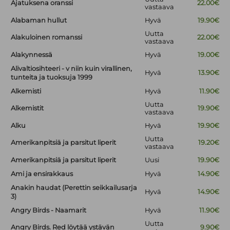
Ajatuksena oranssi
22.00€
vastaava
Alabaman hullut
Hyvä
19.90€
Uutta
Alakuloinen romanssi
22.00€
vastaava
Alakynnessä
Hyvä
19.00€
Alivaltiosihteeri - v niin kuin virallinen,
Hyvä
13.90€
tunteita ja tuoksuja 1999
Alkemisti
Hyvä
11.90€
Uutta
Alkemistit
19.90€
vastaava
Alku
Hyvä
19.90€
Uutta
Amerikanpitsiä ja parsitut liperit
19.20€
vastaava
Amerikanpitsiä ja parsitut liperit
Uusi
19.90€
Ami ja ensirakkaus
Hyvä
14.90€
Anakin haudat (Perettin seikkailusarja
Hyvä
14.90€
3)
Angry Birds - Naamarit
Hyvä
11.90€
Uutta
Angry Birds. Red löytää ystävän
9.90€