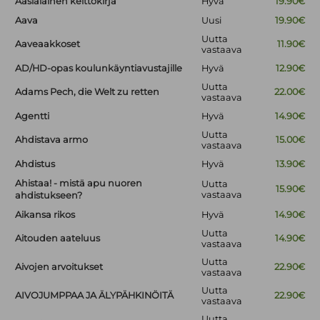
Aasialainen keittokirja
Hyvä
19.90€
Aava
Uusi
19.90€
Uutta
Aaveaakkoset
11.90€
vastaava
AD/HD-opas koulunkäyntiavustajille
Hyvä
12.90€
Uutta
Adams Pech, die Welt zu retten
22.00€
vastaava
Agentti
Hyvä
14.90€
Uutta
Ahdistava armo
15.00€
vastaava
Ahdistus
Hyvä
13.90€
Ahistaa! - mistä apu nuoren
Uutta
15.90€
vastaava
ahdistukseen?
Aikansa rikos
Hyvä
14.90€
Uutta
Aitouden aateluus
14.90€
vastaava
Uutta
Aivojen arvoitukset
22.90€
vastaava
Uutta
AIVOJUMPPAA JA ÄLYPÄHKINÖITÄ
22.90€
vastaava
Uutta