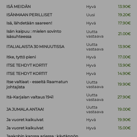
ISÄ MEIDÄN
Hyvä
13.90€
ISÄNMAAN PERILLISET
Uusi
19.20€
Isä, lähdetään saareen!
Hyvä
17.90€
Isän kaipuu : mielen sovinto
Uutta
21.00€
vastaava
isäsuhteessa
Uutta
ITALIALAISTA 30 MINUUTISSA
13.90€
vastaava
Itke, tyttö pieni
Hyvä
17.00€
ITSE TEHDYT KORTIT
Hyvä
13.90€
ITSE TEHDYT KORTIT
Hyvä
14.90€
Itse valtiaat - esseitä Raamatun
Uutta
19.90€
vastaava
johtajista
Uutta
Itä-Karjalan valtaus 1941
27.90€
vastaava
Uutta
JA JUMALA ANTAA!
19.00€
vastaava
Ja vuoret kaikuivat
Hyvä
19.90€
Ja vuoret kaikuivat
Hyvä
15.00€
Jaakobin kanssa arjessa : käytännön