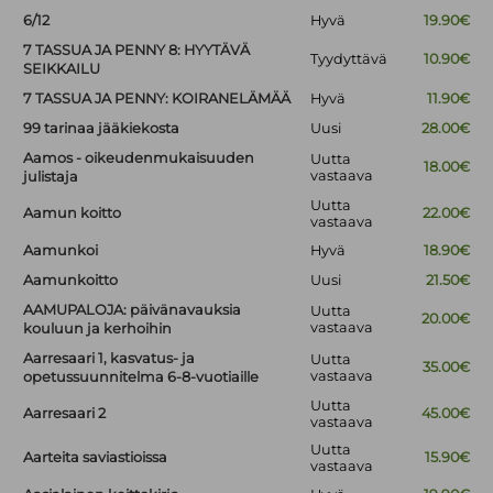
6/12
Hyvä
19.90€
7 TASSUA JA PENNY 8: HYYTÄVÄ
Tyydyttävä
10.90€
SEIKKAILU
7 TASSUA JA PENNY: KOIRANELÄMÄÄ
Hyvä
11.90€
99 tarinaa jääkiekosta
Uusi
28.00€
Aamos - oikeudenmukaisuuden
Uutta
18.00€
vastaava
julistaja
Uutta
Aamun koitto
22.00€
vastaava
Aamunkoi
Hyvä
18.90€
Aamunkoitto
Uusi
21.50€
AAMUPALOJA: päivänavauksia
Uutta
20.00€
vastaava
kouluun ja kerhoihin
Aarresaari 1, kasvatus- ja
Uutta
35.00€
vastaava
opetussuunnitelma 6-8-vuotiaille
Uutta
Aarresaari 2
45.00€
vastaava
Uutta
Aarteita saviastioissa
15.90€
vastaava