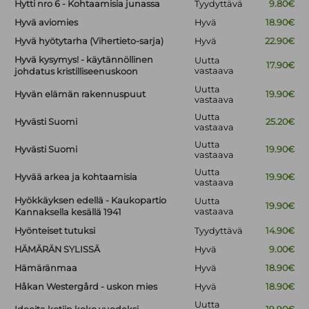
Hytti nro 6 - Kohtaamisia junassa
Tyydyttävä
9.80€
Hyvä aviomies
Hyvä
18.90€
Hyvä hyötytarha (Vihertieto-sarja)
Hyvä
22.90€
Hyvä kysymys! - käytännöllinen
Uutta
17.90€
vastaava
johdatus kristilliseenuskoon
Uutta
Hyvän elämän rakennuspuut
19.90€
vastaava
Uutta
Hyvästi Suomi
25.20€
vastaava
Uutta
Hyvästi Suomi
19.90€
vastaava
Uutta
Hyvää arkea ja kohtaamisia
19.90€
vastaava
Hyökkäyksen edellä - Kaukopartio
Uutta
19.90€
vastaava
Kannaksella kesällä 1941
Hyönteiset tutuksi
Tyydyttävä
14.90€
HÄMÄRÄN SYLISSÄ
Hyvä
9.00€
Hämäränmaa
Hyvä
18.90€
Håkan Westergård - uskon mies
Hyvä
18.90€
Uutta