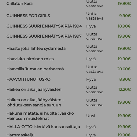
Uutta
Grillatun kera
19.90€
vastaava
Uutta
GUINNESS FOR GIRLS
9.90€
vastaava
GUINNESS SUURI ENNÄTYSKIRJA 1994
Hyvä
18.90€
Uutta
GUINNESS SUURI ENNÄTYSKIRJA 1997
19.90€
vastaava
Uutta
Haaste joka lähtee sydämestä
19.90€
vastaava
Haavikko-niminen mies
Hyvä
19.90€
Uutta
Haavoilla Jumalan perheessä
20.00€
vastaava
HAAVOITTUNUT USKO
Hyvä
8.90€
Uutta
Haikea on aika jäähyväisten
12.20€
vastaava
Haikea on aika jäähyväisten -
Uutta
19.90€
vastaava
lohdutuksen sanoja suruun
Hakuna matata, ei huolta : Jaakko
Uusi
19.90€
Heinosen muistelmat
HALLA-OTTO: kiertävä kansansoittaja
Hyvä
19.90€
Hammaskeiju
Hyvä
19.90€