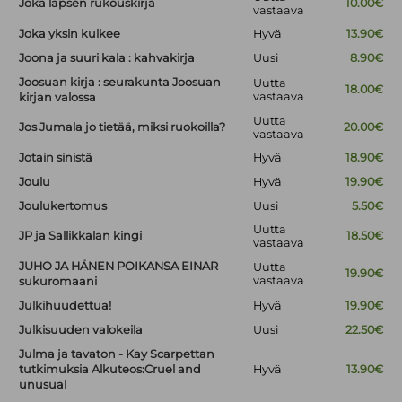
Joka lapsen rukouskirja
10.00€
vastaava
Joka yksin kulkee
Hyvä
13.90€
Joona ja suuri kala : kahvakirja
Uusi
8.90€
Joosuan kirja : seurakunta Joosuan
Uutta
18.00€
vastaava
kirjan valossa
Uutta
Jos Jumala jo tietää, miksi ruokoilla?
20.00€
vastaava
Jotain sinistä
Hyvä
18.90€
Joulu
Hyvä
19.90€
Joulukertomus
Uusi
5.50€
Uutta
JP ja Sallikkalan kingi
18.50€
vastaava
JUHO JA HÄNEN POIKANSA EINAR
Uutta
19.90€
vastaava
sukuromaani
Julkihuudettua!
Hyvä
19.90€
Julkisuuden valokeila
Uusi
22.50€
Julma ja tavaton - Kay Scarpettan
tutkimuksia Alkuteos:Cruel and
Hyvä
13.90€
unusual