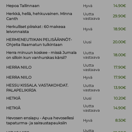
Hepoa Tallinnaan
Hyvä
14.90€
Herkkä, hellä, hehkuvainen. Minna
Uutta
29.90€
vastaava
Canth
Herkulliset piirakat : 60 makeaa
Hyvä
18.90€
leivonnaista
HERMENEUTIIKAN PELISÄÄNNÖT-
Uusi
20.00€
Ohjeita Raamatun tulkintaan
Herra minuun koskee - missä Jumala
Uutta
18.00€
vastaava
on silloin kun vanhurskas kärsii?
Uutta
HERRA NIILO
17.90€
vastaava
HERRA NIILO
Hyvä
17.90€
HESSU KISSALA. VASTAKOHDAT.
Uutta
13.90€
vastaava
PALAPELIKIRJA
HETKIÄ
Uusi
10.20€
Uutta
HETKIÄ
14.90€
vastaava
Hevosen ensiapu - Apua hevosellesi
Hyvä
8.50€
tapaturma- ja sairaustapauksiin
Uutta