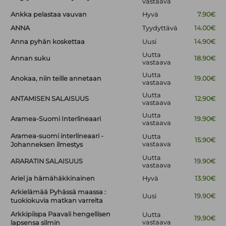
vastaava
Ankka pelastaa vauvan
Hyvä
7.90€
ANNA
Tyydyttävä
14.00€
Anna pyhän koskettaa
Uusi
14.90€
Uutta
Annan suku
18.90€
vastaava
Uutta
Anokaa, niin teille annetaan
19.00€
vastaava
Uutta
ANTAMISEN SALAISUUS
12.90€
vastaava
Uutta
Aramea-Suomi Interlineaari
19.90€
vastaava
Aramea-suomi interlineaari -
Uutta
15.90€
vastaava
Johanneksen ilmestys
Uutta
ARARATIN SALAISUUS
19.90€
vastaava
Ariel ja hämähäkkinainen
Hyvä
13.90€
Arkielämää Pyhässä maassa :
Uusi
19.90€
tuokiokuvia matkan varrelta
Arkkipiispa Paavali hengellisen
Uutta
19.90€
vastaava
lapsensa silmin