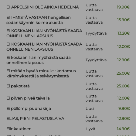
Uutta
EI APPELSIINI OLE AINOA HEDELMÄ
19.90€
vastaava
EI IHMISTÄ VASTAAN hengellisen
Uutta
15.90€
vastaava
sodankäynnin kolme aluetta
EI KOSKAAN LIIAN MYÖHÄISTÄ SAADA
Tyydyttävä
13.20€
ONNELLINEN LAPSUUS
EI KOSKAAN LIIAN MYÖHÄISTÄ SAADA
Uutta
12.00€
vastaava
ONNELLINEN LAPSUUS
Ei koskaan liian myöhäistä saada
Tyydyttävä
12.90€
onnellinen lapsuus
Ei mitään hyvää minulle : kertomus
Uutta
25.00€
vastaava
kärsimyksestä ja selviytymisestä
Uutta
Ei pakotietä
25.00€
vastaava
Uutta
Ei pilven pilveä taivalla
12.00€
vastaava
Ei pöllömpi puuhakirja
Uusi
9.90€
Uutta
ELIAS, PIENI PELASTUSLAIVA
12.90€
vastaava
Elinkautinen
Hyvä
14.90€