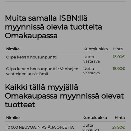
Muita samalla ISBN:llä
myynnissä olevia tuotteita
Omakaupassa
Nimike
Kuntoluokka
Hinta
Uutta
13.00€
Olipa kerran housunpuntti.
vastaava
Uutta
18.00€
Olipa kerran housunpuntti. : Vanhojen
vastaava
vaatteiden uusi elämä
Kaikki tällä myyjällä
Omakaupassa myynnissä olevat
tuotteet
Nimike
Kuntoluokka
Hinta
Uutta
10 000 NEUVOA, NIKSIÄ JA OHJETTA
27.90€
vastaava