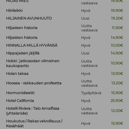
HIDAS MIES
19.90€
vastaava
Hiirileikki
Hyvä
19.90€
HILJAINEN AVUNHUUTO
Uusi
19.20€
Uutta
Hiljaisten historia
11.90€
vastaava
Hiljaisten historia
Hyvä
14.90€
HINNALLA MILLÄ HYVÄNSÄ
Hyvä
10.00€
Hippajaisen jäljillä
Uusi
14.90€
Hokki : jatkosodan viimeinen
Uutta
10.90€
vastaava
kaukopartio
Holan takaa
Hyvä
13.90€
Uutta
Hoosea - rakkauden profeetta
13.20€
vastaava
Hormonidieetti
Tyydyttävä
15.90€
Hotel California
Hyvä
25.90€
Hotelli Riviera : Talo Amalfissa
Uutta
12.00€
vastaava
(yhteisnide)
Houkutus / Rakas velvollisuus /
Hyvä
15.90€
Kesähäät