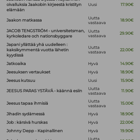
oivalluksia Jaakobin kirjeestä kristityn
Uusi
17.90€
elämään
Uutta
Jaakon matkassa
18.90€
vastaava
JACOB TENGSTRÖM - universitetsman,
Uutta
29.90€
vastaava
kyrkoledare och nationsbyggare
Japani yllättää yhä uudelleen :
Uutta
kaksikymmentä vuotta lähetin
22.00€
vastaava
kyydissä
Jatkoaika
Hyvä
14.90€
Jeesuksen vertaukset
Hyvä
18.90€
Jeesus kutsuu
Uusi
15.90€
Uutta
JEESUS PARAS YSTÄVÄ - käännä esiin
11.90€
vastaava
Uutta
Jeesus tapaa ihmisiä
15.00€
vastaava
Jihadin sydämessä
Hyvä
18.90€
Job : kärsivä hurskas
Hyvä
22.00€
Johnny Depp - Kapinallinen
Hyvä
19.90€
Uutta