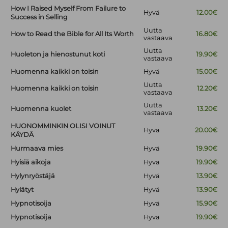
How I Raised Myself From Failure to
Hyvä
12.00€
Success in Selling
Uutta
How to Read the Bible for All Its Worth
16.80€
vastaava
Uutta
Huoleton ja hienostunut koti
19.90€
vastaava
Huomenna kaikki on toisin
Hyvä
15.00€
Uutta
Huomenna kaikki on toisin
12.20€
vastaava
Uutta
Huomenna kuolet
13.20€
vastaava
HUONOMMINKIN OLISI VOINUT
Hyvä
20.00€
KÄYDÄ
Hurmaava mies
Hyvä
19.90€
Hyisiä aikoja
Hyvä
19.90€
Hylynryöstäjä
Hyvä
13.90€
Hylätyt
Hyvä
13.90€
Hypnotisoija
Hyvä
15.90€
Hypnotisoija
Hyvä
19.90€