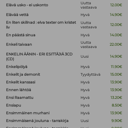
Uutta
Elävä usko - ei uskonto
12.00€
vastaava
Elävää vettä
Hyvä
14.90€
En liten skillnad : elva texter om kristet
Uutta
12.00€
vastaava
liv
En päästä sinua
Hyvä
14.00€
Uutta
Enkeli taivaan
22.00€
vastaava
ENKELIN ÄÄNIN - ERI ESITTÄJIÄ 3CD
Uusi
14.90€
(CD)
Enkelipölyä
Hyvä
11.90€
Enkelit ja demonit
Tyydyttävä
15.00€
Enkelit kanssasi
Hyvä
13.90€
Ennen lähtöä
Hyvä
13.90€
Ensi Raamattu
Hyvä
13.20€
Ensiapu
Hyvä
8.50€
Ensimmäinen murhani
Hyvä
13.90€
Ensimmäisenä jouluna - tarrakirja
Uusi
9.90€