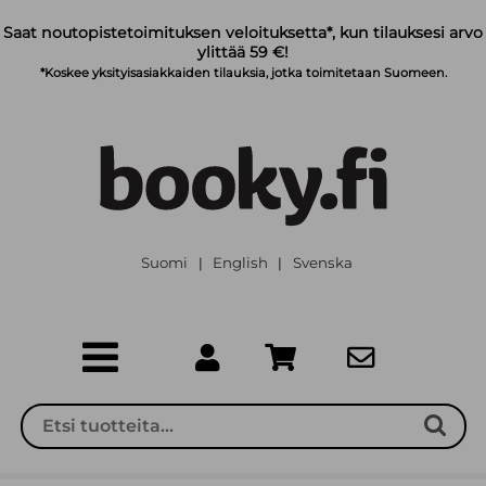
Siirry pääsisältöön
Saat noutopistetoimituksen veloituksetta*, kun tilauksesi arvo
ylittää 59 €!
*Koskee yksityisasiakkaiden tilauksia, jotka toimitetaan Suomeen.
Suomi
English
Svenska
|
|