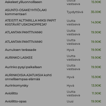
Uutta
Askeleet yliluonnolliseen
15.90€
vastaava
ASUNTO-OSAKEYHTIÖLAKI
Tyydyttävä
35.00€
kommentaari
ATEISTIT ALTTARILLA MIKSI PAPIT
Uutta
14.90€
vastaava
KIISTÄVÄT USKONOPPEJA?
Uutta
ATLANTAN PANTTIVANKI
19.90€
vastaava
Uutta
ATLANTAN PANTTIVANKI
19.90€
vastaava
Aunuksen terässade
Hyvä
19.90€
Uutta
AURINKO LASKEE
19.90€
vastaava
Uutta
Aurinko pysyi paikallaan
19.90€
vastaava
AURINKOISIA AJATUKSIA kohti
Hyvä
15.90€
onnellisempaa elämää
Aurinkomyrsky
Hyvä
13.90€
Uutta
Avioliitto
11.90€
vastaava
Avioliitto-opas
Uusi
19.90€