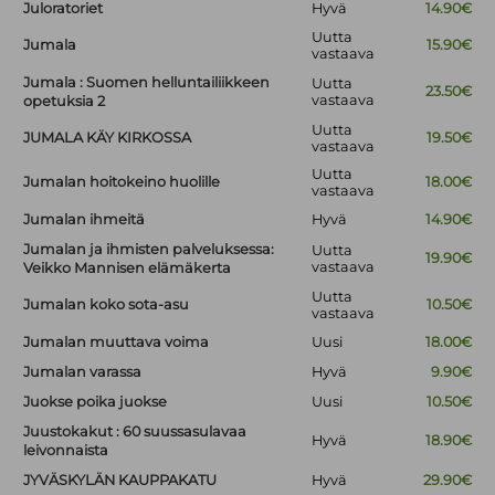
Juloratoriet
Hyvä
14.90€
Uutta
Jumala
15.90€
vastaava
Jumala : Suomen helluntailiikkeen
Uutta
23.50€
vastaava
opetuksia 2
Uutta
JUMALA KÄY KIRKOSSA
19.50€
vastaava
Uutta
Jumalan hoitokeino huolille
18.00€
vastaava
Jumalan ihmeitä
Hyvä
14.90€
Jumalan ja ihmisten palveluksessa:
Uutta
19.90€
vastaava
Veikko Mannisen elämäkerta
Uutta
Jumalan koko sota-asu
10.50€
vastaava
Jumalan muuttava voima
Uusi
18.00€
Jumalan varassa
Hyvä
9.90€
Juokse poika juokse
Uusi
10.50€
Juustokakut : 60 suussasulavaa
Hyvä
18.90€
leivonnaista
JYVÄSKYLÄN KAUPPAKATU
Hyvä
29.90€