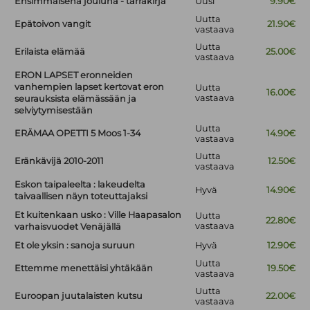
Ensimmäisenä jouluna - tarrakirja
Uusi
9.90€
Uutta
Epätoivon vangit
21.90€
vastaava
Uutta
Erilaista elämää
25.00€
vastaava
ERON LAPSET eronneiden
vanhempien lapset kertovat eron
Uutta
16.00€
vastaava
seurauksista elämässään ja
selviytymisestään
Uutta
ERÄMAA OPETTI 5 Moos 1-34
14.90€
vastaava
Uutta
Eränkävijä 2010-2011
12.50€
vastaava
Eskon taipaleelta : lakeudelta
Hyvä
14.90€
taivaallisen näyn toteuttajaksi
Et kuitenkaan usko : Ville Haapasalon
Uutta
22.80€
vastaava
varhaisvuodet Venäjällä
Et ole yksin : sanoja suruun
Hyvä
12.90€
Uutta
Ettemme menettäisi yhtäkään
19.50€
vastaava
Uutta
Euroopan juutalaisten kutsu
22.00€
vastaava