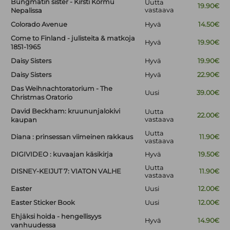
Bungmatin sister - Kirsti Kormu
Uutta
19.90€
vastaava
Nepalissa
Colorado Avenue
Hyvä
14.50€
Come to Finland - julisteita & matkoja
Hyvä
19.90€
1851-1965
Daisy Sisters
Hyvä
19.90€
Daisy Sisters
Hyvä
22.90€
Das Weihnachtoratorium - The
Uusi
39.00€
Christmas Oratorio
David Beckham: kruununjalokivi
Uutta
22.00€
vastaava
kaupan
Uutta
Diana : prinsessan viimeinen rakkaus
11.90€
vastaava
DIGIVIDEO : kuvaajan käsikirja
Hyvä
19.50€
Uutta
DISNEY-KEIJUT 7: VIATON VALHE
11.90€
vastaava
Easter
Uusi
12.00€
Easter Sticker Book
Uusi
12.00€
Ehjäksi hoida - hengellisyys
Hyvä
14.90€
vanhuudessa