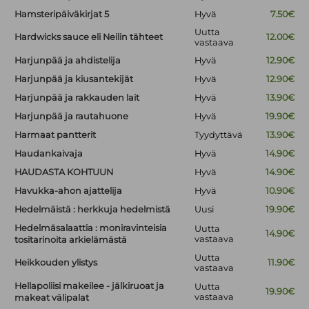
Hamsteripäiväkirjat 5
Hyvä
7.50€
Uutta
Hardwicks sauce eli Neilin tähteet
12.00€
vastaava
Harjunpää ja ahdistelija
Hyvä
12.90€
Harjunpää ja kiusantekijät
Hyvä
12.90€
Harjunpää ja rakkauden lait
Hyvä
13.90€
Harjunpää ja rautahuone
Hyvä
19.90€
Harmaat pantterit
Tyydyttävä
13.90€
Haudankaivaja
Hyvä
14.90€
HAUDASTA KOHTUUN
Hyvä
14.90€
Havukka-ahon ajattelija
Hyvä
10.90€
Hedelmäistä : herkkuja hedelmistä
Uusi
19.90€
Hedelmäsalaattia : moniravinteisia
Uutta
14.90€
vastaava
tositarinoita arkielämästä
Uutta
Heikkouden ylistys
11.90€
vastaava
Hellapoliisi makeilee - jälkiruoat ja
Uutta
19.90€
vastaava
makeat välipalat