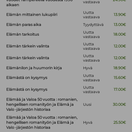
vastaava
alkaen
Uutta
Elämän mittainen lukupiiri
13.90€
vastaava
Elämän paras aika
Tyydyttävä
13.00€
Uutta
Elämän tarkoitus
18.00€
vastaava
Uutta
Elämän tärkein valinta
12.00€
vastaava
Uutta
Elämän tärkein valinta
12.00€
vastaava
Elämänilon ja huumorin kirja
Hyvä
18.90€
Uutta
Elämästä on kysymys
15.60€
vastaava
Uutta
Elämästä on kysymys
17.00€
vastaava
Elämää ja Valoa 50 vuotta : romanien,
hengellisen romanityön ja Elämä ja
Uusi
30.00€
Valo -järjestön historiaa
Elämää ja Valoa 50 vuotta : romanien,
hengellisen romanityön ja Elämä ja
Hyvä
25.50€
Valo -järjestön historiaa