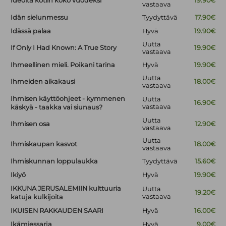
Ideoita kotiin koko vuodeksi
19.90€
vastaava
Idän sielunmessu
Tyydyttävä
17.90€
Idässä palaa
Hyvä
19.90€
Uutta
If Only I Had Known: A True Story
19.90€
vastaava
Ihmeellinen mieli. Poikani tarina
Hyvä
19.90€
Uutta
Ihmeiden aikakausi
18.00€
vastaava
Ihmisen käyttöohjeet - kymmenen
Uutta
16.90€
vastaava
käskyä - taakka vai siunaus?
Uutta
Ihmisen osa
12.90€
vastaava
Uutta
Ihmiskaupan kasvot
18.00€
vastaava
Ihmiskunnan loppulaukka
Tyydyttävä
15.60€
Ikiyö
Hyvä
19.90€
IKKUNA JERUSALEMIIN kulttuuria
Uutta
19.20€
vastaava
katuja kulkijoita
IKUISEN RAKKAUDEN SAARI
Hyvä
16.00€
Ikämiessarja
Hyvä
9.00€