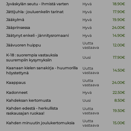
Jyväskylän seutu - Ihmistä varten
Hyvä
18.90€
Jättijuhla : jouluenkelin tarinat
Hyvä
17.90€
Jääkylmä
Hyvä
19.90€
Jääprinsessa
Hyvä
24.00€
Jäätynyt enkeli - jännitysromaani
Hyvä
14.90€
Uutta
Jäävuoren huippu
12.00€
vastaava
K-18 : suorempia vastauksia
Uusi
17.90€
suurempiin kysymyksiin
Kaanaan kielen sanakirja - huumorilla
Uutta
14.50€
vastaava
höystettynä
Uutta
Kaappaus
24.00€
vastaava
Kadonneet
Hyvä
22.50€
Kahdeksan kertomusta
Uusi
8.50€
Kahden edestä - herkullista
Uutta
19.50€
vastaava
raskausajan ruokaa!
Uutta
Kahden minuutin joulukertomuksia
15.00€
vastaava